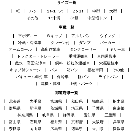
サイズ一覧
軽
バン
１t-１.５t
２t-３t
中型
大型
その他
１t未満
３t超
中型増トン
車種一覧
平ボディー
Ｗキャブ
アルミバン
ウイング
冷蔵・冷凍車
クレーン付
ダンプ
パッカー
アームロール
高所作業車
タンクローリー
ミキサー車
トラクター・トレーラー
重機運搬車
車両運搬車
散水・高圧洗浄車
飼料・粉粒体運搬車
穴掘建柱車
キャブ付シャーシ
バス
箱バン
福祉車両
その他
バキューム/吸引車
保冷車
軽バン
ライトバン
建機・農機
上物・パーツ
都道府県一覧
北海道
岩手県
宮城県
秋田県
福島県
栃木県
群馬県
新潟県
茨城県
埼玉県
千葉県
東京都
神奈川県
岐阜県
静岡県
愛知県
三重県
富山県
石川県
福井県
京都府
大阪府
兵庫県
奈良県
岡山県
広島県
徳島県
香川県
愛媛県