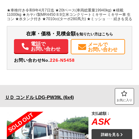
L:7,850
ブルー系
栃木県
-
W:2,490
無
★車検付き令和9年4月7日迄 ★20tベース(車両総重量19940kg) ★積載
H:3,650
11000kg ★カヤバ製MR4450 8.9立米コンクリートミキサー ミキサー車 生
コン ★水タンク付き ★7010cc(ターボ280馬力) ★ミッション 6速(3ペダル)
★トランスミッションリターダ付 ★電動スランプガート ★2人乗り ★ホイ
装備情報
ールパークブレーキ ★ベット付き
在庫・価格・見積金額
を知りたい方はこちら
エアコン
パワステ
パワーウィンドウ
ABS
エアバッグ
アルミホイール
集中ドアロック
電動格納ミラー
ETC
電話で
メールで
お問い合わせ
お問い合わせ
お問い合わせNo.
226-N5458
ＵＤ
コンドル
LDG-PW39L (6x4)
お気に入り
支払総額：
SOLD OUT
ASK
詳細を見る