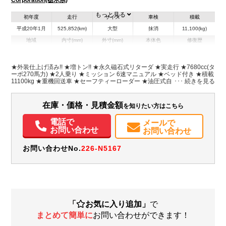
Corporation(栃木県)
もっと見る
初年度
走行
サイズ
車検
積載
平成20年1月
525,852(km)
大型
抹消
11,100(kg)
地域
内寸(mm)
外寸(mm)
本体色
修復歴
L:6,160
L:8,900
ホワイト系
栃木県
W:2,450
W:2,490
無
H:1,000
H:2,640
★外装仕上げ済み!! ★増トン!! ★永久磁石式リターダ ★実走行 ★7680cc(タ
ーボ270馬力) ★2人乗り ★ミッション 6速マニュアル ★ベッド付き ★積載
11100kg ★重機回送車 ★セーフティーローダー ★油圧式自動リアゲート
装備情報
★ウインチ付 ★上物 花見台製 SF200MA スライドボディ ラジコン付
エアコン
パワステ
パワーウィンドウ
ABS
エアバッグ
集中ドアロック
在庫・価格・見積金額
を知りたい方はこちら
電動格納ミラー
ETC
電話で
メールで
お問い合わせ
お問い合わせ
お問い合わせNo.
226-N5167
「
お気に入り追加」
で
まとめて簡単に
お問い合わせができます！