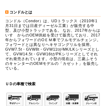
コンドルとは
コンドル（Condor）は、UDトラックス（2010年1
月31日までは日産ディーゼル工業）が販売する中
型、及び小型トラックである。 なお、2017年からは
いすゞからのOEM供給を受けて販売しており、2017
年からフォワードのOＥＭ車でフルモデルチェンジ。
フォワードとは異なりヘキサゴングリルを採用。
GVW7.5t・GVW8t・GVW11tがMK/LKシリーズとし
て、GVW14.5t・GVW16tがPKシリーズとしてそれ
ぞれ発売されています。小型の現在は、三菱ふそう
のキャンターのOEMモデルの「カゼット」を販売し
ている。
ＵＤの車種で検索
平ボディー
アルミバン
ウイング
冷蔵・冷凍車
クレーン付