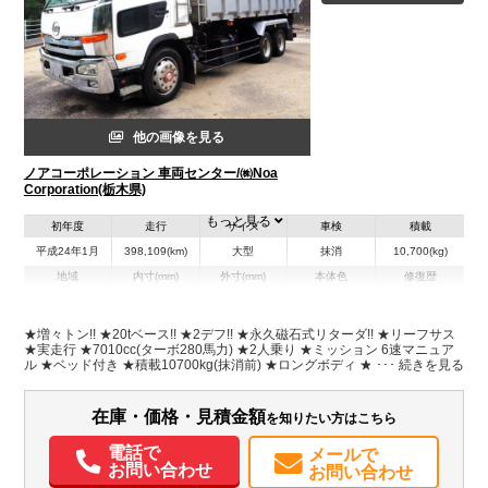
他の画像を見る
ノアコーポレーション 車両センター/㈱Noa
Corporation(栃木県)
もっと見る
初年度
走行
サイズ
車検
積載
平成24年1月
398,109(km)
大型
抹消
10,700(kg)
地域
内寸(mm)
外寸(mm)
本体色
修復歴
L:5,800
L:8,170
ホワイト系
栃木県
W:2,270
W:2,490
無
H:1,010
H:2,900
★増々トン!! ★20tベース!! ★2デフ!! ★永久磁石式リターダ!! ★リーフサス
★実走行 ★7010cc(ターボ280馬力) ★2人乗り ★ミッション 6速マニュア
ル ★ベッド付き ★積載10700kg(抹消前) ★ロングボディ ★深ダンプ/土砂
装備情報
禁 ★約13立米 ★水密式 ★水密パッキン ★ハンドルロック ★荷台全面ステ
ンレス張り
エアコン
パワステ
パワーウィンドウ
ABS
エアバッグ
集中ドアロック
在庫・価格・見積金額
を知りたい方はこちら
電動格納ミラー
ETC
電話で
メールで
お問い合わせ
お問い合わせ