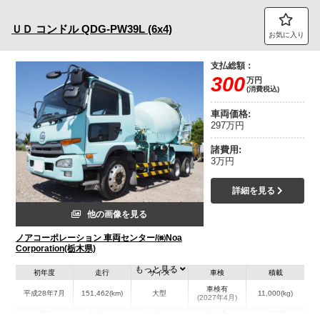
トラック市FC会員専用ページはこちら
ＵＤ
コンドル
QDG-PW39L (6x4)
お気に入り
ログイン
支払総額：
300
万円
(消費税込)
車両価格:
297万円
諸費用:
3万円
詳細を見る
他の画像を見る
ノアコーポレーション 車両センター/㈱Noa
Corporation(栃木県)
もっと見る
初年度
走行
サイズ
車検
積載
車検有
平成28年7月
151,462(km)
大型
11,000(kg)
(2027年4月)
地域
内寸(mm)
外寸(mm)
本体色
修復歴