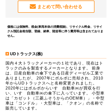
まとめて問い合わせる
価格には保険料、税金(車両本体の消費税除)、リサイクル料金、リサイ
クル預託金相当額、登録、納車、陸送等に伴う費用等は含まれておりま
せん。
UDトラックス(株)
国内４大トラックメーカーの１社であり、現在はト
ラックのみを製造するメーカーとなります。 前身
は、日産自動車の傘下である日産ディーゼル工業で
ありましたが、 2007年にボルボに売却され、2010
年からUDトラックスへと名称変更されました。
2020年にはボルボからいすゞ自動車㈱が買収を行
い、いすゞ自動車㈱の傘下に入っています。 小型車
は「カゼット（三菱ふそうからのOEM車）」・中型
車は「コンドル」・大型車は、「クオン」の名称で
販売しています。