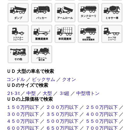
タンクローリ
パッカー
ダンプ
ミキサー車
アームロール
ー
車両運搬車
重機運搬車
その他
ＵＤ 大型の車名で検索
コンドル
／
ビックサム
／
クオン
ＵＤのサイズで検索
２t-３t
／
中型
／
大型
／
３t超
／
中型増トン
ＵＤの上限価格で検索
１５０万円以下
／
２００万円以下
／
２５０万円以下
／
３００万円以下
／
３５０万円以下
／
４００万円以下
／
４５０万円以下
／
５００万円以下
／
５５０万円以下
／
６００万円以下
／
６５０万円以下
／
７００万円以下
／