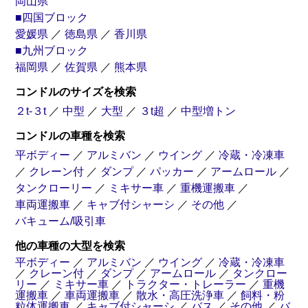
岡山県
■四国ブロック
愛媛県
／
徳島県
／
香川県
■九州ブロック
福岡県
／
佐賀県
／
熊本県
コンドルのサイズを検索
２t-３t
／
中型
／
大型
／
３t超
／
中型増トン
トラクター
飼料
トレーラー
粉粒体運搬車
コンドルの車種を検索
平ボディー
／
アルミバン
／
ウイング
／
冷蔵・冷凍車
／
クレーン付
／
ダンプ
／
パッカー
／
アームロール
／
バキューム
吸引車
タンクローリー
／
ミキサー車
／
重機運搬車
／
車両運搬車
／
キャブ付シャーシ
／
その他
／
バキューム/吸引車
他の車種の大型を検索
平ボディー
／
アルミバン
／
ウイング
／
冷蔵・冷凍車
／
クレーン付
／
ダンプ
／
アームロール
／
タンクロー
リー
／
ミキサー車
／
トラクター・トレーラー
／
重機
運搬車
／
車両運搬車
／
散水・高圧洗浄車
／
飼料・粉
粒体運搬車
／
キャブ付シャーシ
／
バス
／
その他
／
バ