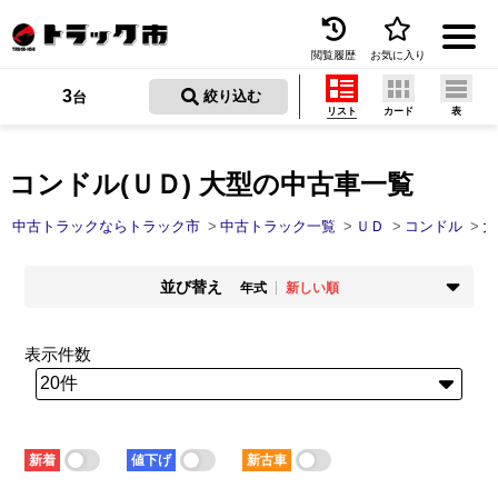
閲覧履歴
お気に入り
Menu
3
 絞り込む
台
リスト
カード
表
中古トラックを探す
トラック買取
コンドル(ＵＤ) 大型の中古車一覧
トラック市とは
中古トラックならトラック市
中古トラック一覧
ＵＤ
コンドル
大
加盟店一覧
並び替え
年式
新しい順
お問い合わせ
掲載時期
年式
新着順
古い順
新しい順
古い順
表示件数
お気に入り
走行距離
価格
少ない順
多い順
安い順
高い順
閲覧履歴
積載量
車検残
少ない順
多い順
短い順
長い順
保存した検索条件
新着
値下げ
新古車