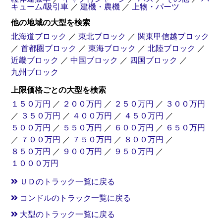
キューム/吸引車
／
建機・農機
／
上物・パーツ
他の地域の大型を検索
北海道ブロック
／
東北ブロック
／
関東甲信越ブロック
／
首都圏ブロック
／
東海ブロック
／
北陸ブロック
／
近畿ブロック
／
中国ブロック
／
四国ブロック
／
九州ブロック
上限価格ごとの大型を検索
１５０万円
／
２００万円
／
２５０万円
／
３００万円
／
３５０万円
／
４００万円
／
４５０万円
／
５００万円
／
５５０万円
／
６００万円
／
６５０万円
／
７００万円
／
７５０万円
／
８００万円
／
８５０万円
／
９００万円
／
９５０万円
／
１０００万円
ＵＤのトラック一覧に戻る
コンドルのトラック一覧に戻る
大型のトラック一覧に戻る