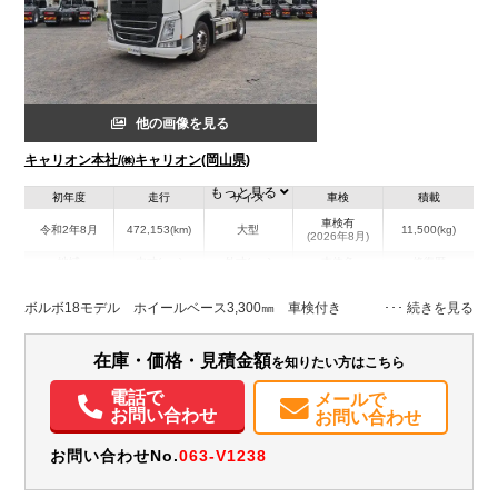
他の画像を見る
キャリオン本社/㈱キャリオン(岡山県)
もっと見る
初年度
走行
サイズ
車検
積載
車検有
令和2年8月
472,153(km)
大型
11,500(kg)
(2026年8月)
地域
内寸(mm)
外寸(mm)
本体色
修復歴
L:5,630
その他
岡山県
-
W:2,490
無
ボルボ18モデル ホイールベース3,300㎜ 車検付き
H:3,740
装備情報
在庫・価格・見積金額
を知りたい方はこちら
パワステ
パワーウィンドウ
バックモニター
PMマフラー
Sリミッタ
電話で
メールで
お問い合わせ
お問い合わせ
お問い合わせNo.
063-V1238