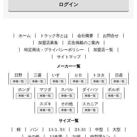
ログイン
ホーム
トラック市とは
会社概要
お問合せ
加盟店募集
広告掲載のご案内
特定商法・プライバシーポリシー
加盟店一覧
サイトマップ
メーカー一覧
日野
三菱
いすゞ
ＵＤ
トヨタ
日産
車種一覧
車種一覧
車種一覧
車種一覧
車種一覧
車種一覧
ホンダ
マツダ
スバル
ダイハツ
ボルボ
車種一覧
車種一覧
車種一覧
車種一覧
車種一覧
スズキ
その他
スカニア
車種一覧
車種一覧
車種一覧
サイズ一覧
軽
バン
１t-１.５t
２t-３t
中型
大型
その他
１t未満
３t超
中型増トン