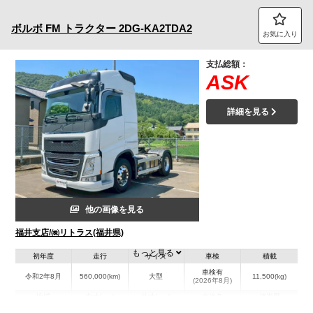
トラック市FC会員専用ページはこちら
ボルボ
FM トラクター
2DG-KA2TDA2
お気に入り
ログイン
支払総額：
ASK
詳細を見る
他の画像を見る
福井支店/㈱リトラス(福井県)
もっと見る
初年度
走行
サイズ
車検
積載
車検有
令和2年8月
560,000(km)
大型
11,500(kg)
(2026年8月)
地域
内寸(mm)
外寸(mm)
本体色
修復歴
ホワイト系