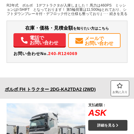
福井県
-
-
無
R2年式 ボルボ 1デフトラクタが入庫しました！ 馬力は460PS ミッシ
ョンはI-SHIFT となっております！ 第5輪荷重は11,500kgとれており、シ
フトダウンブレーキ付・デフロック付と仕様も整っております！ キャブ内
装備情報
の居住スペースは国産車を圧倒するものがあります！是非この機会にお問
合せ下さい！
エアコン
パワステ
パワーウィンドウ
ABS
エアバッグ
電動格納ミラー
在庫・価格・見積金額
を知りたい方はこちら
バックモニター
電話で
メールで
お問い合わせ
お問い合わせ
お問い合わせNo.
240-R124069
ボルボ
FH トラクター
2DG-KA2TDA2 (2WD)
お気に入り
支払総額：
ASK
詳細を見る