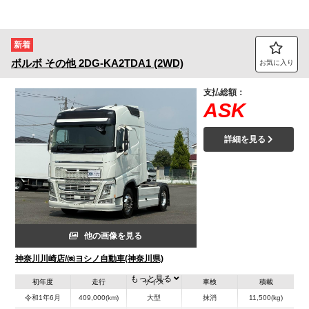
新着
ボルボ
その他
2DG-KA2TDA1 (2WD)
お気に入り
支払総額：
ASK
詳細を見る
他の画像を見る
神奈川川崎店/㈱ヨシノ自動車(神奈川県)
もっと見る
初年度
走行
サイズ
車検
積載
令和1年6月
409,000(km)
大型
抹消
11,500(kg)