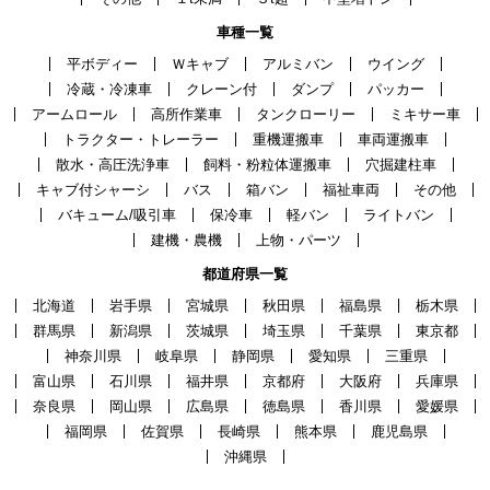
車種一覧
平ボディー
Ｗキャブ
アルミバン
ウイング
冷蔵・冷凍車
クレーン付
ダンプ
パッカー
アームロール
高所作業車
タンクローリー
ミキサー車
トラクター・トレーラー
重機運搬車
車両運搬車
散水・高圧洗浄車
飼料・粉粒体運搬車
穴掘建柱車
キャブ付シャーシ
バス
箱バン
福祉車両
その他
バキューム/吸引車
保冷車
軽バン
ライトバン
建機・農機
上物・パーツ
都道府県一覧
北海道
岩手県
宮城県
秋田県
福島県
栃木県
群馬県
新潟県
茨城県
埼玉県
千葉県
東京都
神奈川県
岐阜県
静岡県
愛知県
三重県
富山県
石川県
福井県
京都府
大阪府
兵庫県
奈良県
岡山県
広島県
徳島県
香川県
愛媛県
福岡県
佐賀県
長崎県
熊本県
鹿児島県
沖縄県