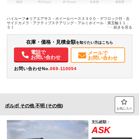
地域
内寸(mm)
外寸(mm)
本体色
修復歴
その他
神奈川県
-
-
－
ハイルーフ★リアエアサス・ホイールベース３３００・デフロック付・左
サイドカメラ・アクティブステアリング・アルミホイール・第五輪１１．
装備情報
５ｔ
エアコン
パワステ
パワーウィンドウ
エアバッグ
アルミホイール
集中ドアロック
バックモニター
記録簿（一部含む）
在庫・価格・見積金額
を知りたい方はこちら
メンテナンスノート（保証書）
電話で
メールで
お問い合わせ
お問い合わせ
お問い合わせNo.
069-110054
ボルボ
その他
不明 (その他)
お気に入り
支払総額：
ASK