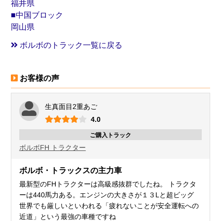
福井県
■中国ブロック
岡山県
ボルボのトラック一覧に戻る
お客様の声
生真面目2重あご
4.0
ご購入トラック
ボルボ
FH トラクター
ボルボ・トラックスの主力車
最新型のFHトラクターは高級感抜群でしたね。 トラクタ
ーは440馬力ある。エンジンの大きさが１３Lと超ビッグ
世界でも厳しいといわれる「疲れないことが安全運転への
近道」という最強の車種ですね