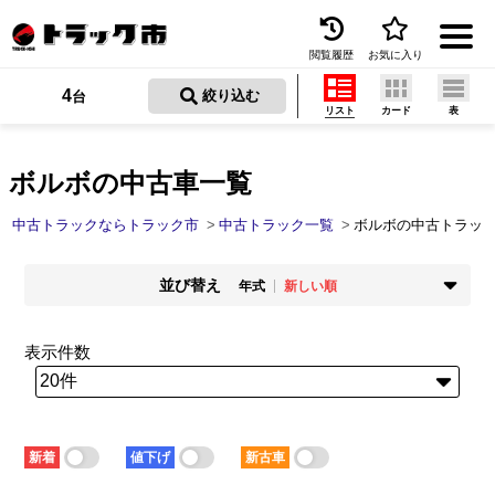
閲覧履歴
お気に入り
Menu
4
 絞り込む
台
リスト
カード
表
中古トラックを探す
トラック買取
ボルボの中古車一覧
トラック市とは
中古トラックならトラック市
中古トラック一覧
ボルボの中古トラッ
加盟店一覧
並び替え
年式
新しい順
お問い合わせ
掲載時期
年式
新着順
古い順
新しい順
古い順
表示件数
お気に入り
走行距離
価格
少ない順
多い順
安い順
高い順
閲覧履歴
積載量
車検残
少ない順
多い順
短い順
長い順
保存した検索条件
新着
値下げ
新古車