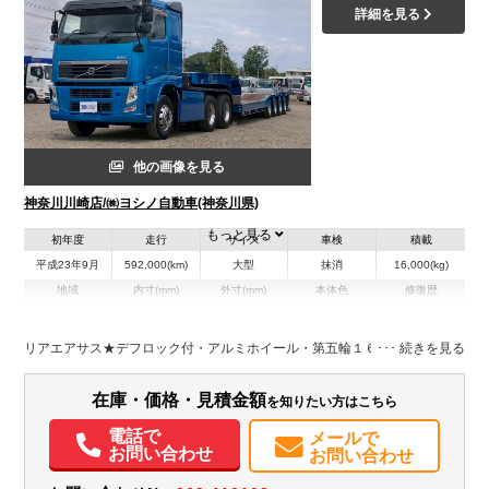
詳細を見る
他の画像を見る
神奈川川崎店/㈱ヨシノ自動車(神奈川県)
もっと見る
初年度
走行
サイズ
車検
積載
平成23年9月
592,000(km)
大型
抹消
16,000(kg)
地域
内寸(mm)
外寸(mm)
本体色
修復歴
その他
神奈川県
-
-
－
リアエアサス★デフロック付・アルミホイール・第五輪１６ｔ
装備情報
在庫・価格・見積金額
を知りたい方はこちら
エアコン
パワステ
パワーウィンドウ
エアバッグ
アルミホイール
ETC
バックモニター
電話で
メールで
お問い合わせ
お問い合わせ