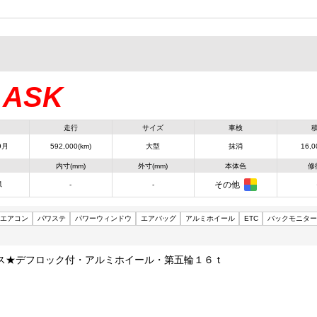
ASK
：
走行
サイズ
車検
9月
592,000(km)
大型
抹消
16,0
内寸(mm)
外寸(mm)
本体色
修
その他
県
-
-
エアコン
パワステ
パワーウィンドウ
エアバッグ
アルミホイール
ETC
バックモニター
ス★デフロック付・アルミホイール・第五輪１６ｔ