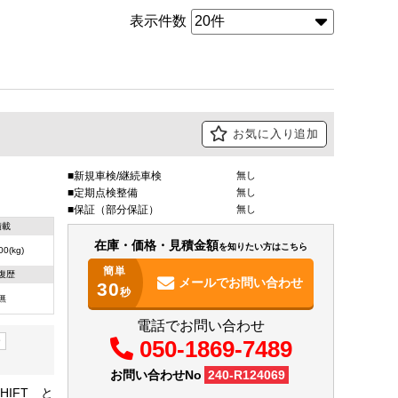
表示件数
お気に入り追加
新規車検/継続車検
無し
定期点検整備
無し
保証（部分保証）
無し
積載
在庫・価格・見積金額
を知りたい方はこちら
00(kg)
簡単
復歴
メールで
お問い合わせ
30
秒
無
電話でお問い合わせ
ー
050-1869-7489
お問い合わせNo
240-R124069
HIFT と