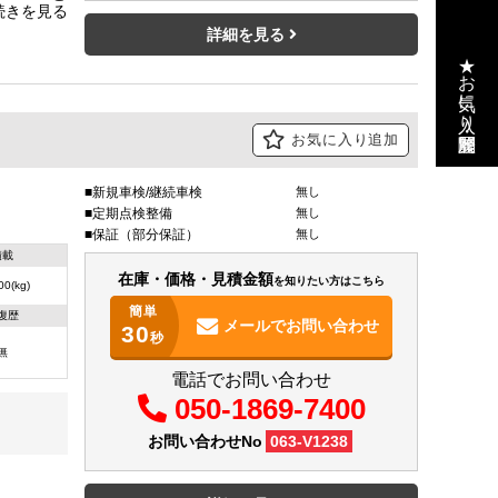
デフロック
ります！
詳細を見る
★お気に入り・閲覧履歴
お気に入り追加
新規車検/継続車検
無し
定期点検整備
無し
保証（部分保証）
無し
積載
在庫・価格・見積金額
を知りたい方はこちら
00(kg)
簡単
復歴
メールで
お問い合わせ
30
秒
無
電話でお問い合わせ
050-1869-7400
お問い合わせNo
063-V1238