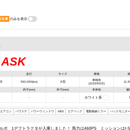
新古車
のみを表示
2
ASK
：
走行
サイズ
車検
車検有
8月
560,000(km)
大型
11,5
(2026年8月)
内寸(mm)
外寸(mm)
本体色
修
ホワイト系
-
-
エアコン
パワステ
パワーウィンドウ
ABS
エアバッグ
電動格納ミラー
バックモニタ
ルボ 1デフトラクタが入庫しました！ 馬力は460PS ミッションはI-S