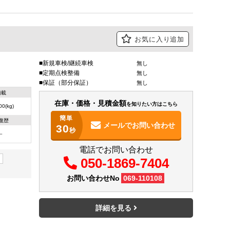
お気に入り追加
新規車検/継続車検
無し
定期点検整備
無し
保証（部分保証）
無し
積載
在庫・価格・見積金額
を知りたい方はこちら
00(kg)
簡単
復歴
メールで
お問い合わせ
30
秒
－
電話でお問い合わせ
050-1869-7404
お問い合わせNo
069-110108
詳細を見る