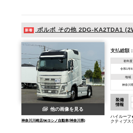
ボルボ
その他
2DG-KA2TDA1 (2
新着
支払総額
初年度
令和1年
地域
神奈川
装備
情報
他の画像を見る
ハイルーフ
神奈川川崎店/㈱ヨシノ自動車(神奈川県)
クティブス