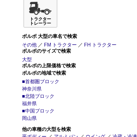
トラクター
トレーラー
ボルボ 大型の車名で検索
その他
／
FM トラクター
／
FH トラクター
ボルボのサイズで検索
大型
ボルボの上限価格で検索
ボルボの地域で検索
■首都圏ブロック
神奈川県
■北陸ブロック
福井県
■中国ブロック
岡山県
他の車種の大型を検索
平ボディー
／
アルミバン
／
ウイング
／
冷蔵・冷凍