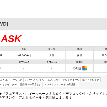
WD)
ASK
：
走行
サイズ
車検
6月
409,000(km)
大型
抹消
11,5
内寸(mm)
外寸(mm)
本体色
修
その他
県
-
-
エアコン
パワステ
パワーウィンドウ
エアバッグ
アルミホイール
集中ドアロック
バックモニター
記録簿（一部含む）
メンテナンスノート（保証書）
★リアエアサス・ホイールベース３３００・デフロック付・左サイドカ
テアリング・アルミホイール・第五輪１１．５ｔ