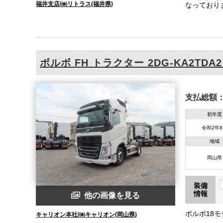
福井支店/㈱リトラス(福井県)
なっておりま
付と仕様も
是非この機
ボルボ
FH トラクター
2DG-KA2TDA2
支払総額
初年度
令和2年
地域
岡山県
装備
情報
他の画像を見る
ボルボ18モ
キャリオン本社/㈱キャリオン(岡山県)