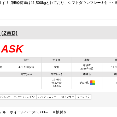
す！ 第5輪荷重は11,500kgとれており、シフトダウンブレーキ付・
整っております！ キャブ内の居住スペースは国産車を圧倒するものがあ
会にお問合せ下さい！
 (2WD)
ASK
：
走行
サイズ
車検
車検有
8月
472,153(km)
大型
11,5
(2026年8月)
内寸(mm)
外寸(mm)
本体色
修
L:5,630
その他
-
W:2,490
H:3,740
パワステ
パワーウィンドウ
バックモニター
PMマフラー
Sリミッタ
デル ホイールベース3,300㎜ 車検付き