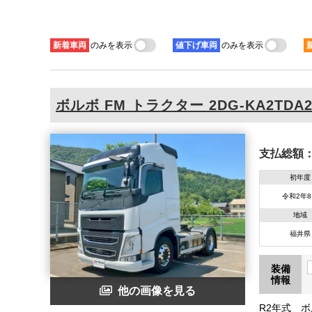
新着
車両
のみを表示
値下げ
車両
のみを表示
ボルボ
FM トラクター
2DG-KA2TDA
支払総額
初年度
令和2年
地域
福井県
装備
情報
他の画像を見る
R2年式 ボ