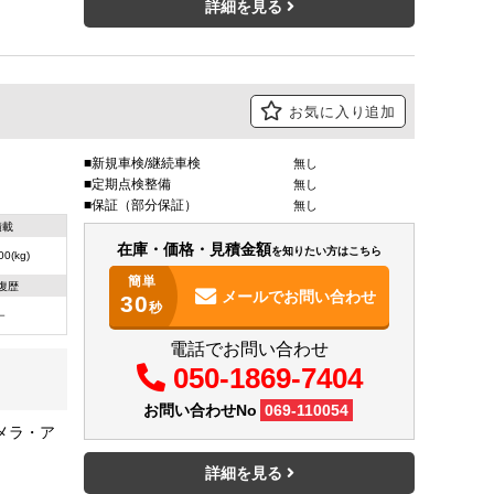
詳細を見る
お気に入り追加
新規車検/継続車検
無し
定期点検整備
無し
保証（部分保証）
無し
積載
在庫・価格・見積金額
を知りたい方はこちら
00(kg)
簡単
復歴
メールで
お問い合わせ
30
秒
－
電話でお問い合わせ
050-1869-7404
お問い合わせNo
069-110054
メラ・ア
詳細を見る