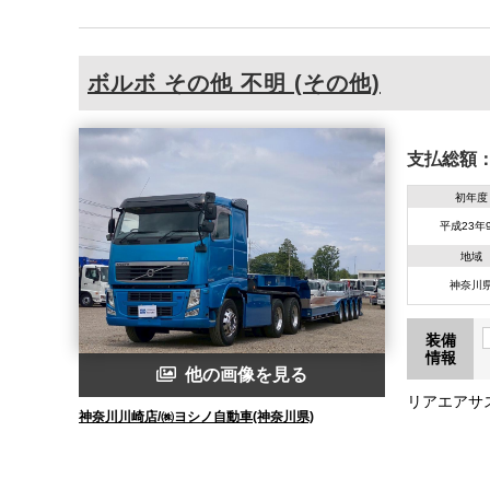
ボルボ
その他
不明 (その他)
支払総額
初年度
平成23年
地域
神奈川
装備
情報
他の画像を見る
リアエアサ
神奈川川崎店/㈱ヨシノ自動車(神奈川県)