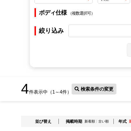
ボディ仕様
（複数選択可）
絞り込み
4
検索条件の変更
件表示中（1～4件）
並び替え
掲載時期
年式
新着順
古い順