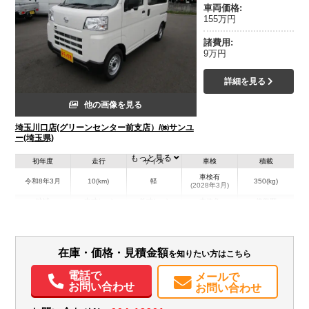
車両価格:
155万円
諸費用:
9万円
詳細を見る
他の画像を見る
埼玉川口店(グリーンセンター前支店）/㈱サンユ
ー(埼玉県)
もっと見る
初年度
走行
サイズ
車検
積載
車検有
令和8年3月
10(km)
軽
350(kg)
(2028年3月)
地域
内寸(mm)
外寸(mm)
本体色
修復歴
ホワイト系
埼玉県
-
-
－
装備情報
在庫・価格・見積金額
を知りたい方はこちら
電話で
エアコン
パワステ
パワーウィンドウ
ABS
エアバッグ
集中ドアロック
メールで
お問い合わせ
お問い合わせ
電動格納ミラー
カーナビ
TV
バックモニター
記録簿（一部含む）
取扱説明書（一部含む）
メンテナンスノート（保証書）