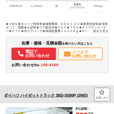
車検有
令和5年5月
1,225(km)
軽
350(kg)
(2027年5月)
地域
内寸(mm)
外寸(mm)
本体色
修復歴
L:1,860
L:3,390
ホワイト系
愛知県
W:1,380
W:1,470
無
★４ＷＤ★ダイハツ特装車★極東開発・ＤＤ０１-０２★新車時架装★清掃
H:540
H:1,780
ダンプ・電動★土砂禁★リア観音扉★ＶＳＣ★ＴＲＣ★クリアランスソナ
ー★ＥＴＣ★Ｗエアバッグ★車両総重量１４５０Ｋｇ★ＫＦエンジン・４
６馬力★荷台内寸約１８６ｘ１３８ｘ５４★ダンプ動作確認済み！★保証
装備情報
書・記録簿・取説・ダンプ取説★フロアマット＆バイザー※スマートアシ
スト非装着車
在庫・価格・見積金額
を知りたい方はこちら
エアコン
パワステ
ABS
エアバッグ
ETC
記録簿（一部含む）
取扱説明書（一部含む）
メンテナンスノート（保証書）
電話で
メールで
お問い合わせ
お問い合わせ
お問い合わせNo.
108-6108
ダイハツ
ハイゼットトラック
3BD-S500P (2WD)
お気に入り
支払総額：
万円