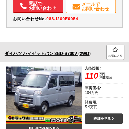
電動格納ミラー
ETC
バックモニター
取扱説明書（一部含む）
電話で
メールで
メンテナンスノート（保証書）
お問い合わせ
お問い合わせ
お問い合わせNo.
088-I260E0054
ダイハツ
ハイゼットバン
3BD-S700V (2WD)
お気に入り
支払総額：
110
万円
(消費税込)
車両価格:
104万円
諸費用:
5.9万円
詳細を見る
他の画像を見る