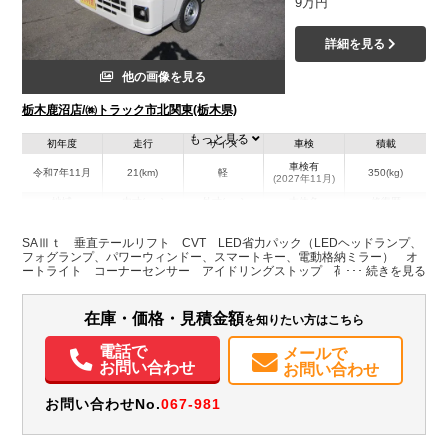
9万円
詳細を見る
他の画像を見る
栃木鹿沼店/㈱トラック市北関東(栃木県)
もっと見る
初年度
走行
サイズ
車検
積載
車検有
令和7年11月
21(km)
軽
350(kg)
(2027年11月)
地域
内寸(mm)
外寸(mm)
本体色
修復歴
L:3,390
ホワイト系
栃木県
-
W:1,470
無
SAⅢｔ 垂直テールリフト CVT LED省力パック（LEDヘッドランプ、
H:1,780
フォグランプ、パワーウィンドー、スマートキー、電動格納ミラー） オ
ートライト コーナーセンサー アイドリングストップ 荷台作業灯 ◆純
正マット、バイザー、ゲートプロテクター◆
装備情報
在庫・価格・見積金額
を知りたい方はこちら
エアコン
パワステ
パワーウィンドウ
ABS
エアバッグ
集中ドアロック
電動格納ミラー
取扱説明書（一部含む）
メンテナンスノート（保証書）
電話で
メールで
お問い合わせ
お問い合わせ
お問い合わせNo.
067-981