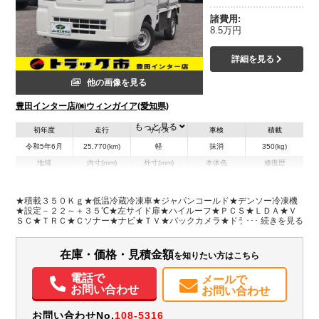
諸費用:
8.5万円
詳細を見る
他の画像を見る
豊田インター店/㈱ウィンガイア(愛知県)
もっと見る
初年度
走行
サイズ
車検
積載
令和5年6月
25,770(km)
軽
抹消
350(kg)
地域
内寸(mm)
外寸(mm)
本体色
修復歴
L:1,610
L:3,390
ホワイト系
愛知県
W:1,170
W:1,470
無
H:1,050
H:1,960
★積載３５０Ｋｇ★低温冷蔵冷凍車★ジャパンコールド★デンソー冷凍機
★設定－２２～＋３５℃★左サイド扉★ハイルーフ★ＰＣＳ★ＬＤＡ★Ｖ
ＳＣ★ＴＲＣ★Ｃソナー★ナビ★ＴＶ★バックカメラ★ドラレコ★ＫＦ・
装備情報
４６馬力★荷台内寸約１６１×１１７×１０５★上物動作確認済み－１８℃
まで！★保証書・記録簿・取説・上物取説★車両総重量１４５０ＫＧ★Ｗ
エアコン
パワステ
ABS
エアバッグ
カーナビ
TV
バックモニター
エアバック★スペアキー★型式ＣＧ ６６６Ｌ★樹脂製スノコ★
在庫・価格・見積金額
を知りたい方はこちら
ドラレコ
記録簿（一部含む）
取扱説明書（一部含む）
メンテナンスノート（保証書）
電話で
メールで
お問い合わせ
お問い合わせ
お問い合わせNo.
108-5316