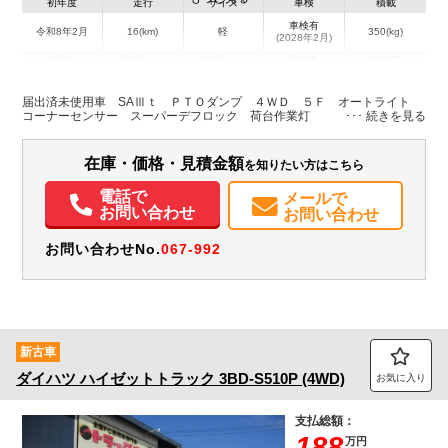
初年度
走行
サイズ
車検
積載
車検有
令和8年2月
16(km)
軽
350(kg)
(2028年2月)
地域
内寸(mm)
外寸(mm)
本体色
修復歴
L:3,390
ホワイト系
栃木県
-
W:1,470
無
届出済未使用車 SAⅢｔ ＰＴＯダンプ ４ＷＤ ５Ｆ オートライト
H:1,830
コーナーセンサー スーパーデフロック 荷台作業灯
装備情報
在庫・価格・見積金額
を知りたい方はこちら
エアコン
パワステ
ABS
エアバッグ
取扱説明書（一部含む）
電話で
メールで
メンテナンスノート（保証書）
お問い合わせ
お問い合わせ
お問い合わせNo.
067-992
新古車
ダイハツ
ハイゼットトラック
3BD-S510P (4WD)
お気に入り
支払総額：
188
万円