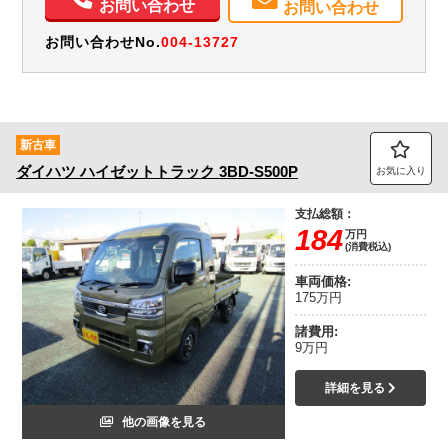
お問い合わせ
お問い合わせ
お問い合わせNo.
004-13727
新古車
ダイハツ
ハイゼットトラック
3BD-S500P
お気に入り
支払総額：
184
万円
(消費税込)
車両価格:
175万円
諸費用:
9万円
詳細を見る
他の画像を見る