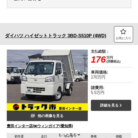
ダイハツ
ハイゼットトラック
3BD-S510P (4WD)
お気に入り
支払総額：
176
万円
(消費税込)
車両価格:
170万円
諸費用:
5.5万円
詳細を見る
他の画像を見る
豊田インター店/㈱ウィンガイア(愛知県)
もっと見る
初年度
走行
サイズ
車検
積載