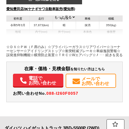
愛知豊田店/㈱ヤナギサワ自動車販売(愛知県)
もっと見る
初年度
走行
サイズ
車検
積載
令和5年3月
37,873(km)
軽
抹消
350(kg)
地域
内寸(mm)
外寸(mm)
本体色
修復歴
L:3,390
シルバー系
愛知県
-
W:1,470
無
H:1,890
☆ＤＸ☆ＰＷ（Ｆ席のみ）☆プライバシーガラス☆リアワイパー☆コーナ
ーセンサー☆アイドリングストップ☆衝突軽減ブレーキ☆車線逸脱警報☆
誤発進抑制機能☆横滑防止装置☆ＴＲＣ☆Wエアバッグ☆ＡＢＳ/ＰＳ/ＡＭ
装備情報
＆ＦＭラジオ
エアコン
パワステ
パワーウィンドウ
ABS
エアバッグ
在庫・価格・見積金額
を知りたい方はこちら
取扱説明書（一部含む）
メンテナンスノート（保証書）
電話で
メールで
お問い合わせ
お問い合わせ
お問い合わせNo.
088-I260F0057
ダイハツ
ハイゼットトラック
3BD-S500P (2WD)