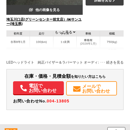
詳細を見る
他の画像を見る
埼玉川口店(グリーンセンター前支店）/㈱サンユ
ー(埼玉県)
もっと見る
初年度
走行
サイズ
車検
積載
車検有
令和8年1月
100(km)
１t未満
750(kg)
(2028年1月)
地域
内寸(mm)
外寸(mm)
本体色
修復歴
シルバー系
埼玉県
-
-
－
LEDヘッドライト 純正バイザー＆ラバーマット オーディオレス
装備情報
在庫・価格・見積金額
を知りたい方はこちら
エアコン
パワステ
パワーウィンドウ
ABS
エアバッグ
集中ドアロック
電話で
メールで
電動格納ミラー
記録簿（一部含む）
取扱説明書（一部含む）
お問い合わせ
お問い合わせ
メンテナンスノート（保証書）
お問い合わせNo.
004-13805