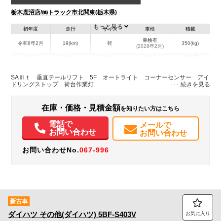
栃木鹿沼店/㈱トラック市北関東(栃木県)
もっと見る
初年度
走行
サイズ
車検
積載
車検有
令和8年2月
19(km)
軽
350(kg)
(2028年2月)
地域
内寸(mm)
外寸(mm)
本体色
修復歴
L:3,390
ホワイト系
栃木県
-
W:1,470
無
SAⅢｔ 垂直テールリフト 5F オートライト コーナーセンサー アイ
H:1,780
ドリングストップ 荷台作業灯
装備情報
在庫・価格・見積金額
を知りたい方はこちら
エアコン
パワステ
ABS
エアバッグ
取扱説明書（一部含む）
電話で
メールで
メンテナンスノート（保証書）
お問い合わせ
お問い合わせ
お問い合わせNo.
067-996
新古車
ダイハツ
その他(ダイハツ)
5BF-S403V
お気に入り