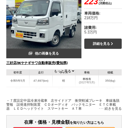
223
(消費税込)
車両価格:
218万円
諸費用:
5.3万円
詳細を見る
他の画像を見る
三好店/㈱ヤナギサワ自動車販売(愛知県)
もっと見る
初年度
走行
サイズ
車検
積載
車検有
令和5年5月
47,697(km)
軽
350(kg)
(2027年5月)
地域
内寸(mm)
外寸(mm)
本体色
修復歴
L:1,810
L:3,390
ホワイト系
愛知県
W:1,330
W:1,470
無
－７度設定中温冷凍冷蔵車 左サイドドア 衝突軽減ブレーキ 車線逸脱
H:1,190
H:1,990
警報 誤発進抑制装置 ＣＤオーディオ バックモニター ＥＴＣ車載
器 ＬＥＤヘッドライト スマートキー ＡＴ車
装備情報
在庫・価格・見積金額
を知りたい方はこちら
エアコン
パワステ
パワーウィンドウ
ABS
エアバッグ
集中ドアロック