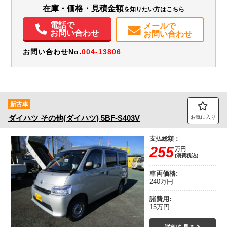
在庫・価格・見積金額
を知りたい方はこちら
エアコン
パワステ
パワーウィンドウ
ABS
エアバッグ
集中ドアロック
電話で
メールで
記録簿（一部含む）
取扱説明書（一部含む）
メンテナンスノート（保証書）
お問い合わせ
お問い合わせ
お問い合わせNo.
004-13806
新古車
ダイハツ
その他(ダイハツ)
5BF-S403V
お気に入り
支払総額：
255
万円
(消費税込)
車両価格:
240万円
諸費用:
15万円