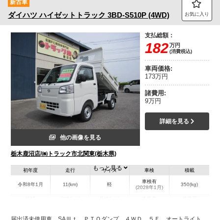
新古車
ダイハツ
ハイゼットトラック
3BD-S510P (4WD)
お気に入り
支払総額：
182
万円
(消費税込)
車両価格:
173万円
諸費用:
9万円
詳細を見る
他の画像を見る
栃木鹿沼店/㈱トラック市北関東(栃木県)
もっと見る
初年度
走行
サイズ
車検
積載
車検有
令和8年1月
11(km)
軽
350(kg)
(2028年1月)
地域
内寸(mm)
外寸(mm)
本体色
修復歴
L:3,390
ホワイト系
栃木県
-
W:1,470
無
届出済未使用車 SAⅢｔ ＰＴＯダンプ ４ＷＤ ５Ｆ オートライト