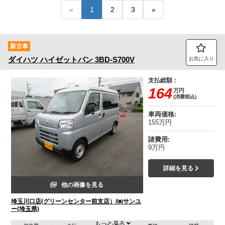
«
1
2
3
»
トラック市FC会員専用ページはこちら
ログイン
新古車
ダイハツ
ハイゼットバン
3BD-S700V
お気に入り
支払総額：
164
万円
(消費税込)
車両価格:
155万円
諸費用:
9万円
詳細を見る
他の画像を見る
埼玉川口店(グリーンセンター前支店）/㈱サンユ
ー(埼玉県)
もっと見る