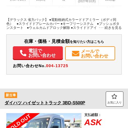
(2027年10月)
地域
内寸(mm)
外寸(mm)
本体色
修復歴
シルバー系
埼玉県
-
-
－
【デラックス 省力パック】 ●電動格納式カラードドアミラー（ボディ同
色） ●スライドドアレールカバー ●キーフリーシステム ●プッシュボタ
ンスタート ●ウェルカムドアロック解除 ●スライドドアイージークローザ
装備情報
ー（両側）●セキュリティアラーム
エアコン
パワステ
パワーウィンドウ
ABS
エアバッグ
集中ドアロック
在庫・価格・見積金額
を知りたい方はこちら
電動格納ミラー
カーナビ
TV
ETC
記録簿（一部含む）
取扱説明書（一部含む）
メンテナンスノート（保証書）
電話で
メールで
お問い合わせ
お問い合わせ
お問い合わせNo.
004-13725
新古車
ダイハツ
ハイゼットトラック
3BD-S500P
お気に入り
支払総額：
SOLD OUT
ASK