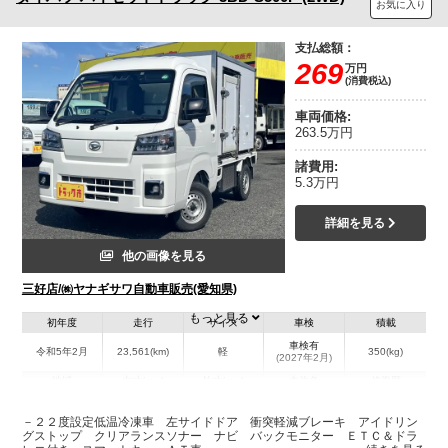
お気に入り
支払総額：
269
万円
(消費税込)
車両価格:
263.5万円
諸費用:
5.3万円
詳細を見る
他の画像を見る
三好店/㈱ヤナギサワ自動車販売(愛知県)
もっと見る
初年度
走行
サイズ
車検
積載
車検有
令和5年2月
23,561(km)
軽
350(kg)
(2027年2月)
地域
内寸(mm)
外寸(mm)
本体色
修復歴
L:1,690
L:3,390
ホワイト系
愛知県
W:1,180
W:1,470
無
－２２度設定低温冷凍車 左サイドドア 衝突軽減ブレーキ アイドリン
H:1,050
H:1,960
グストップ クリアランスソナー ナビ バックモニター ＥＴＣ＆ドラ