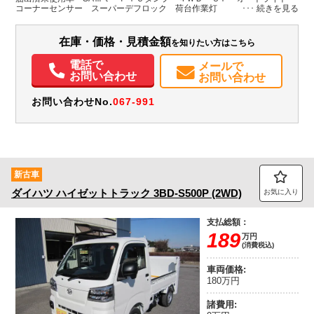
H:1,830
コーナーセンサー スーパーデフロック 荷台作業灯
装備情報
在庫・価格・見積金額
を知りたい方はこちら
エアコン
パワステ
ABS
エアバッグ
取扱説明書（一部含む）
電話で
メールで
メンテナンスノート（保証書）
お問い合わせ
お問い合わせ
お問い合わせNo.
067-991
新古車
ダイハツ
ハイゼットトラック
3BD-S500P (2WD)
お気に入り
支払総額：
189
万円
(消費税込)
車両価格:
180万円
諸費用: