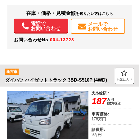
装備情報
在庫・価格・見積金額
を知りたい方はこちら
エアコン
パワステ
ABS
エアバッグ
記録簿（一部含む）
取扱説明書（一部含む）
メンテナンスノート（保証書）
電話で
メールで
お問い合わせ
お問い合わせ
お問い合わせNo.
004-13723
新古車
ダイハツ
ハイゼットトラック
3BD-S510P (4WD)
お気に入り
支払総額：
187
万円
(消費税込)
車両価格:
178万円
諸費用:
9万円