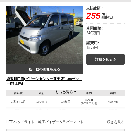
支払総額：
255
万円
(消費税込)
車両価格:
240万円
諸費用:
15万円
詳細を見る
他の画像を見る
埼玉川口店(グリーンセンター前支店）/㈱サンユ
ー(埼玉県)
もっと見る
初年度
走行
サイズ
車検
積載
車検有
令和8年1月
100(km)
１t未満
750(kg)
(2028年1月)
地域
内寸(mm)
外寸(mm)
本体色
修復歴
シルバー系
埼玉県
-
-
－
LEDヘッドライト 純正バイザー＆ラバーマット
装備情報