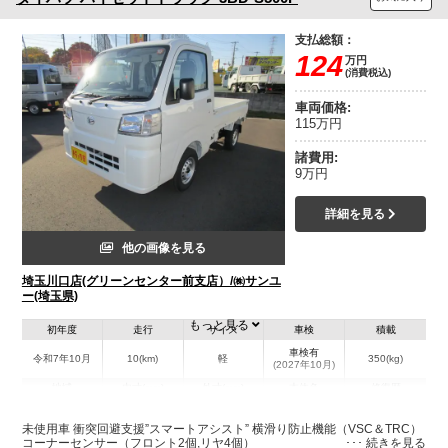
支払総額：
124
万円
(消費税込)
車両価格:
115万円
諸費用:
9万円
詳細を見る
他の画像を見る
埼玉川口店(グリーンセンター前支店）/㈱サンユ
ー(埼玉県)
もっと見る
初年度
走行
サイズ
車検
積載
車検有
令和7年10月
10(km)
軽
350(kg)
(2027年10月)
地域
内寸(mm)
外寸(mm)
本体色
修復歴
ホワイト系
埼玉県
-
-
－
未使用車 衝突回避支援”スマートアシスト” 横滑り防止機能（VSC＆TRC）
コーナーセンサー（フロント2個,リヤ4個）