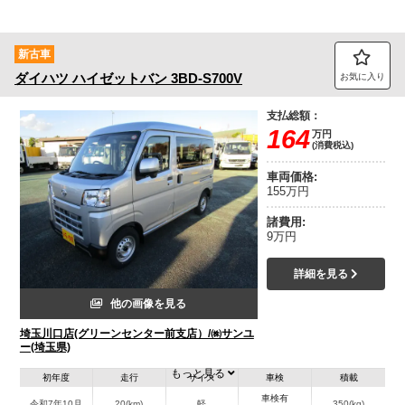
新古車
ダイハツ
ハイゼットバン
3BD-S700V
お気に入り
支払総額：
164
万円
(消費税込)
車両価格:
155万円
諸費用:
9万円
詳細を見る
他の画像を見る
埼玉川口店(グリーンセンター前支店）/㈱サンユ
ー(埼玉県)
もっと見る
初年度
走行
サイズ
車検
積載
車検有
令和7年10月
20(km)
軽
350(kg)