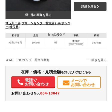
詳細を見る
他の画像を見る
埼玉川口店(グリーンセンター前支店）/㈱サンユ
ー(埼玉県)
もっと見る
初年度
走行
サイズ
車検
積載
車検有
令和7年8月
10(km)
軽
350(kg)
(2027年8月)
地域
内寸(mm)
外寸(mm)
本体色
修復歴
ホワイト系
埼玉県
-
-
－
４WD PTOダンプ 荷台作業灯
装備情報
在庫・価格・見積金額
を知りたい方はこちら
エアコン
パワステ
ABS
エアバッグ
記録簿（一部含む）
電話で
メールで
取扱説明書（一部含む）
メンテナンスノート（保証書）
お問い合わせ
お問い合わせ
お問い合わせNo.
004-13647