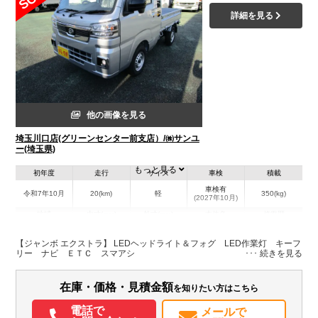
詳細を見る
他の画像を見る
埼玉川口店(グリーンセンター前支店）/㈱サンユ
ー(埼玉県)
もっと見る
初年度
走行
サイズ
車検
積載
車検有
令和7年10月
20(km)
軽
350(kg)
(2027年10月)
地域
内寸(mm)
外寸(mm)
本体色
修復歴
シルバー系
埼玉県
-
-
－
【ジャンボ エクストラ】 LEDヘッドライト＆フォグ LED作業灯 キーフ
リー ナビ ＥＴＣ スマアシ
装備情報
在庫・価格・見積金額
を知りたい方はこちら
エアコン
パワステ
パワーウィンドウ
ABS
エアバッグ
集中ドアロック
電動格納ミラー
カーナビ
ETC
記録簿（一部含む）
電話で
メールで
取扱説明書（一部含む）
メンテナンスノート（保証書）