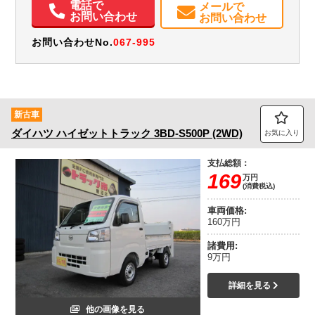
電話で
メールで
お問い合わせ
お問い合わせ
お問い合わせNo.
067-995
新古車
ダイハツ
ハイゼットトラック
3BD-S500P (2WD)
お気に入り
支払総額：
169
万円
(消費税込)
車両価格:
160万円
諸費用:
9万円
詳細を見る
他の画像を見る