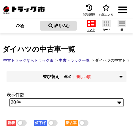
閲覧履歴
お気に入り
Menu
73
 絞り込む
台
リスト
カード
表
中古トラックを探す
トラック買取
ダイハツの中古車一覧
トラック市とは
中古トラックならトラック市
中古トラック一覧
ダイハツの中古トラ
加盟店一覧
並び替え
年式
新しい順
お問い合わせ
掲載時期
年式
新着順
古い順
新しい順
古い順
表示件数
お気に入り
走行距離
価格
少ない順
多い順
安い順
高い順
閲覧履歴
積載量
車検残
少ない順
多い順
短い順
長い順
保存した検索条件
新着
値下げ
新古車