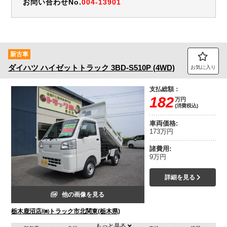
お問い合わせNo.
004-13901
新古車
ダイハツ
ハイゼットトラック
3BD-S510P (4WD)
お気に入り
支払総額：
182
万円
(消費税込)
車両価格:
173万円
諸費用:
9万円
詳細を見る
他の画像を見る
栃木鹿沼店/㈱トラック市北関東(栃木県)
もっと見る