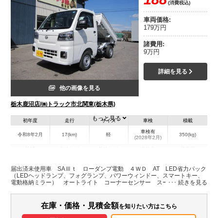
(消費税込)
車両価格:
179万円
諸費用:
9万円
詳細を見る
他の画像を見る
栃木鹿沼店/㈱トラック市北関東(栃木県)
もっと見る
初年度
走行
サイズ
車検
積載
車検有
令和8年2月
17(km)
軽
350(kg)
(2028年2月)
地域
内寸(mm)
外寸(mm)
本体色
修復歴
L:3,390
ホワイト系
栃木県
-
W:1,470
無
届出済未使用車 SAⅢｔ ローダンプ電動 ４ＷＤ AT LED省力パック
H:1,780
（LEDヘッドランプ、フォグランプ、パワーウィンドー、スマートキー、
電動格納ミラー） オートライト コーナーセンサー スーパーデフロッ
ク
装備情報
在庫・価格・見積金額
を知りたい方はこちら
エアコン
パワステ
パワーウィンドウ
ABS
エアバッグ
集中ドアロック
電動格納ミラー
取扱説明書（一部含む）
メンテナンスノート（保証書）