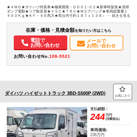
愛知県
W:1,380
W:1,470
無
H:540
H:1,770
★４ＷＤ★ダイハツ特装車★極東開発・ＤＤ０１-０２★新車時架装★清掃
ダンプ電動★リア観音扉★ＶＳＣ★ＴＲＣ★Ｗエアバッグ★車両総重量１
４５０Ｋｇ★ＫＦ・４６馬力★荷台内寸約１８７ｘ１３８ｘ５４★ダンプ
装備情報
動作確認済み！★フロアマット・サイドバイザー★保証書・取説・上物取
説・スペアキー※スマートアシストレス
エアコン
パワステ
ABS
エアバッグ
取扱説明書（一部含む）
在庫・価格・見積金額
を知りたい方はこちら
メンテナンスノート（保証書）
電話で
メールで
お問い合わせ
お問い合わせ
お問い合わせNo.
108-5521
ダイハツ
ハイゼットトラック
3BD-S500P (2WD)
お気に入り
支払総額：
244
万円
(消費税込)
車両価格:
235万円