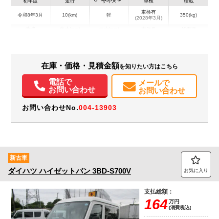
初年度
走行
サイズ
車検
積載
車検有
令和8年3月
10(km)
軽
350(kg)
(2028年3月)
地域
内寸(mm)
外寸(mm)
本体色
修復歴
シルバー系
埼玉県
-
-
－
装備情報
在庫・価格・見積金額
を知りたい方はこちら
電話で
エアコン
パワステ
パワーウィンドウ
ABS
エアバッグ
集中ドアロック
メールで
お問い合わせ
お問い合わせ
カーナビ
TV
バックモニター
記録簿（一部含む）
取扱説明書（一部含む）
メンテナンスノート（保証書）
お問い合わせNo.
004-13903
新古車
ダイハツ
ハイゼットバン
3BD-S700V
お気に入り
支払総額：
164
万円
(消費税込)