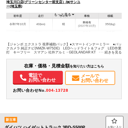
埼玉川口店(グリーンセンター前支店）/㈱サンユ
ー(埼玉県)
もっと見る
初年度
走行
サイズ
車検
積載
車検有
令和7年10月
40(km)
軽
350(kg)
(2027年10月)
地域
内寸(mm)
外寸(mm)
本体色
修復歴
その他
埼玉県
-
-
－
【ジャンボ エクストラ 視界補助パック】●スマートインナーミラー ●バッ
クカメラ 純正ナビ(NMZK-W75DE) LEDヘッドライト＆フォグ LED作業
灯 キーフリー スマアシ 社外アルミ・GEOLANDAR KT
装備情報
エアコン
パワステ
パワーウィンドウ
ABS
エアバッグ
アルミホイール
在庫・価格・見積金額
を知りたい方はこちら
集中ドアロック
電動格納ミラー
カーナビ
TV
バックモニター
記録簿（一部含む）
取扱説明書（一部含む）
メンテナンスノート（保証書）
電話で
メールで
お問い合わせ
お問い合わせ
お問い合わせNo.
004-13728
新古車
ダイハツ
ハイゼットトラック
3BD-S500P
お気に入り