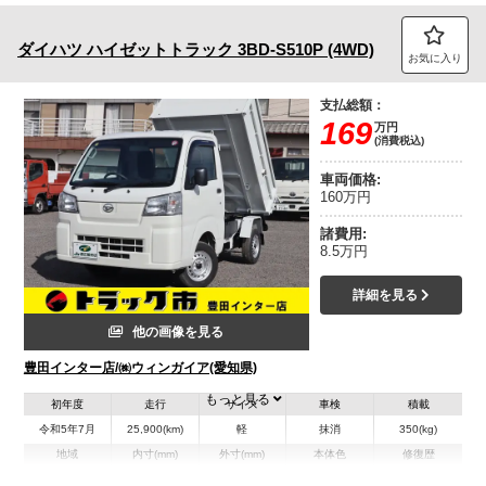
ダイハツ
ハイゼットトラック
3BD-S510P (4WD)
お気に入り
支払総額：
169
万円
(消費税込)
車両価格:
160万円
諸費用:
8.5万円
詳細を見る
他の画像を見る
豊田インター店/㈱ウィンガイア(愛知県)
もっと見る
初年度
走行
サイズ
車検
積載
令和5年7月
25,900(km)
軽
抹消
350(kg)
地域
内寸(mm)
外寸(mm)
本体色
修復歴
L:1,870
L:3,390
ホワイト系