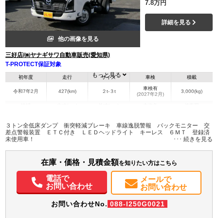
7.8万円
詳細を見る
他の画像を見る
三好店/㈱ヤナギサワ自動車販売(愛知県)
T-PROTECT保証対象
もっと見る
初年度
走行
サイズ
車検
積載
車検有
令和7年2月
427(km)
２t-３t
3,000(kg)
(2027年2月)
地域
内寸(mm)
外寸(mm)
本体色
修復歴
L:3,050
L:4,690
ホワイト系
愛知県
W:1,600
W:1,690
無
３トン全低床ダンプ 衝突軽減ブレーキ 車線逸脱警報 バックモニター 交
H:370
H:1,980
差点警報装置 ＥＴＣ付き ＬＥＤヘッドライト キーレス ６ＭＴ 登録済
未使用車！
装備情報
在庫・価格・見積金額
エアコン
パワステ
パワーウィンドウ
ABS
エアバッグ
集中ドアロック
を知りたい方はこちら
電動格納ミラー
バックモニター
取扱説明書（一部含む）
電話で
メールで
メンテナンスノート（保証書）
お問い合わせ
お問い合わせ
お問い合わせNo.
088-I250G0021