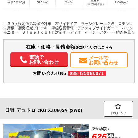
車検有
令和6年10月
578(km)
２t-３t
2,000(kg)
(2026年9月)
地域
内寸(mm)
外寸(mm)
本体色
修復歴
L:3,040
L:4,950
ホワイト系
愛知県
W:1,670
W:1,880
無
－３０度設定低温冷蔵冷凍車 左サイドドア ラッシグレール２段 ステンレ
H:1,790
H:2,830
ス床板 衝突軽減ブレーキ 車線逸脱警報 アクティブサイドガード バック
モニター Ｂｌｕｅｔｏｏｔｈ対応オーディオ イージーアクセスキー ５Ｍ
Ｔ車 積載２トン 未使用
装備情報
在庫・価格・見積金額
エアコン
パワステ
パワーウィンドウ
ABS
エアバッグ
集中ドアロック
を知りたい方はこちら
バックモニター
取扱説明書（一部含む）
メンテナンスノート（保証書）
電話で
メールで
お問い合わせ
お問い合わせ
お問い合わせNo.
088-I250B0071
日野
デュトロ
2KG-XZU605M (2WD)
お気に入り
支払総額：
626
万円