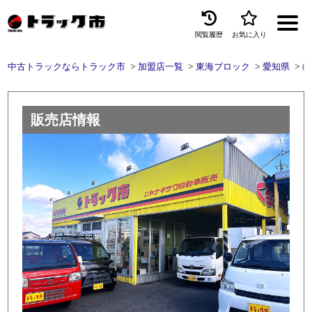
閲覧履歴
お気に入り
Menu
中古トラックならトラック市
加盟店一覧
東海ブロック
愛知県
㈱
中古トラックを探す
トラック買取
販売店情報
トラック市とは
加盟店一覧
お問い合わせ
お気に入り
閲覧履歴
保存した検索条件