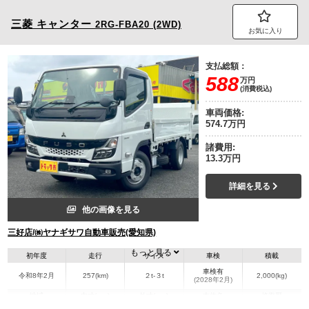
三菱
キャンター
2RG-FBA20 (2WD)
お気に入り
支払総額：
588
万円
(消費税込)
車両価格:
574.7万円
諸費用:
13.3万円
詳細を見る
他の画像を見る
三好店/㈱ヤナギサワ自動車販売(愛知県)
もっと見る
初年度
走行
サイズ
車検
積載
車検有
令和8年2月
257(km)
２t-３t
2,000(kg)
(2028年2月)
地域
内寸(mm)
外寸(mm)
本体色
修復歴