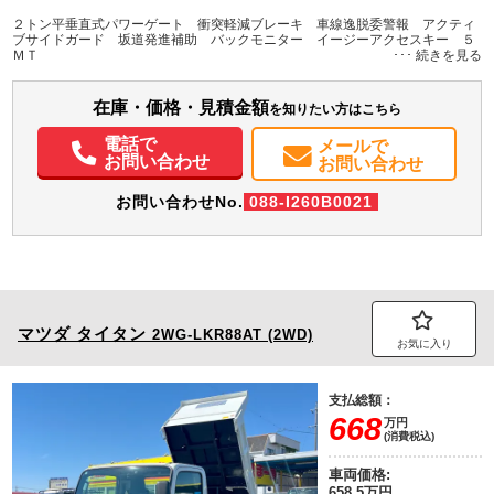
L:3,100
L:4,690
ホワイト系
愛知県
W:1,600
W:1,690
無
２トン平垂直式パワーゲート 衝突軽減ブレーキ 車線逸脱委警報 アクティ
H:380
H:1,970
ブサイドガード 坂道発進補助 バックモニター イージーアクセスキー ５
ＭＴ
装備情報
在庫・価格・見積金額
エアコン
パワステ
パワーウィンドウ
ABS
エアバッグ
集中ドアロック
を知りたい方はこちら
電動格納ミラー
バックモニター
メンテナンスノート（保証書）
電話で
メールで
お問い合わせ
お問い合わせ
お問い合わせNo.
088-I260B0021
マツダ
タイタン
2WG-LKR88AT (2WD)
お気に入り
支払総額：
668
万円
(消費税込)
車両価格:
658.5万円