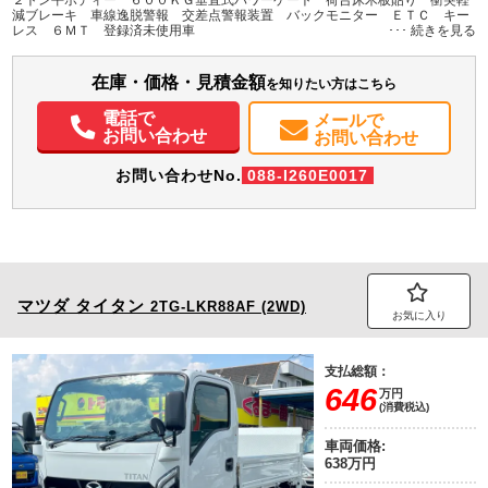
２トン平ボディー ６００ＫＧ垂直式パワーゲート 荷台床木板貼り 衝突軽
H:380
H:1,970
減ブレーキ 車線逸脱警報 交差点警報装置 バックモニター ＥＴＣ キー
レス ６ＭＴ 登録済未使用車
装備情報
在庫・価格・見積金額
エアコン
パワステ
パワーウィンドウ
ABS
エアバッグ
集中ドアロック
を知りたい方はこちら
電動格納ミラー
ETC
バックモニター
取扱説明書（一部含む）
電話で
メールで
メンテナンスノート（保証書）
お問い合わせ
お問い合わせ
お問い合わせNo.
088-I260E0017
マツダ
タイタン
2TG-LKR88AF (2WD)
お気に入り
支払総額：
646
万円
(消費税込)
車両価格:
638万円