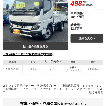
498
万円
(消費税込)
車両価格:
484.7万円
諸費用:
13.3万円
詳細を見る
他の画像を見る
三好店/㈱ヤナギサワ自動車販売(愛知県)
もっと見る
初年度
走行
サイズ
車検
積載
車検有
令和7年11月
136(km)
２t-３t
2,000(kg)
(2027年11月)
地域
内寸(mm)
外寸(mm)
本体色
修復歴
L:3,100
L:4,690
ホワイト系
愛知県
W:1,600
W:1,690
無
２トン１０尺平ボディー 衝突軽減ブレーキ 車線逸脱警報 Ｂｌｕｅｔｏｏ
H:380
H:1,970
ｔｈ対応オーディオ アクティブサイドガード イージーアクセスキー ５Ｍ
Ｔ
装備情報
在庫・価格・見積金額
エアコン
パワステ
パワーウィンドウ
ABS
エアバッグ
集中ドアロック
を知りたい方はこちら