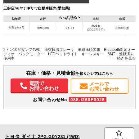
三好店/㈱ヤナギサワ自動車販売(愛知県)
もっと見る
初年度
走行
サイズ
車検
積載
車検有
令和7年5月
596(km)
２t-３t
2,000(kg)
(2027年5月)
地域
内寸(mm)
外寸(mm)
本体色
修復歴
L:3,050
L:4,690
ホワイト系
愛知県
W:1,590
W:1,690
無
2トン10尺ダンプ4WD 衝突軽減ブレーキ 車線逸脱警報 Bluetooth対応オー
H:320
H:1,990
ディオ バックモニター LEDヘッドライト キーレスキー 5MT 登録済未
使用車
装備情報
在庫・価格・見積金額
エアコン
パワステ
パワーウィンドウ
ABS
エアバッグ
集中ドアロック
を知りたい方はこちら
電動格納ミラー
バックモニター
取扱説明書（一部含む）
電話で
メールで
メンテナンスノート（保証書）
お問い合わせ
お問い合わせ
お問い合わせNo.
088-I260F0026
トヨタ
ダイナ
2PG-GDY281 (4WD)