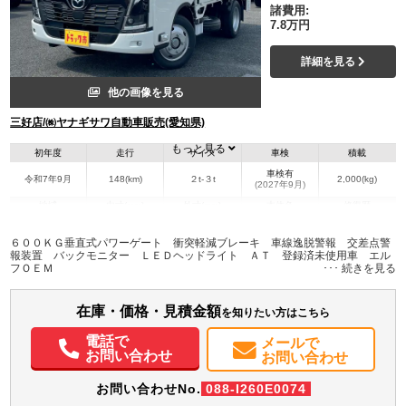
諸費用:
7.8万円
詳細を見る
他の画像を見る
三好店/㈱ヤナギサワ自動車販売(愛知県)
もっと見る
初年度
走行
サイズ
車検
積載
車検有
令和7年9月
148(km)
２t-３t
2,000(kg)
(2027年9月)
地域
内寸(mm)
外寸(mm)
本体色
修復歴
L:3,070
L:4,690
ホワイト系
愛知県
W:1,620
W:1,690
無
６００ＫＧ垂直式パワーゲート 衝突軽減ブレーキ 車線逸脱警報 交差点警
H:380
H:1,990
報装置 バックモニター ＬＥＤヘッドライト ＡＴ 登録済未使用車 エル
フＯＥＭ
装備情報
在庫・価格・見積金額
エアコン
パワステ
パワーウィンドウ
ABS
エアバッグ
集中ドアロック
を知りたい方はこちら
電動格納ミラー
ETC
バックモニター
取扱説明書（一部含む）
電話で
メールで
メンテナンスノート（保証書）
お問い合わせ
お問い合わせ
お問い合わせNo.
088-I260E0074