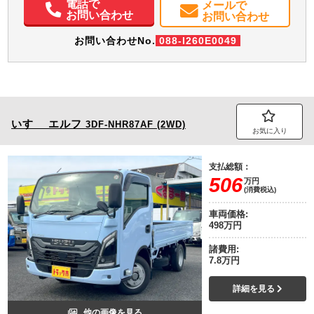
電話で
メールで
お問い合わせ
お問い合わせ
お問い合わせNo.
088-I260E0049
いすゞ
エルフ
3DF-NHR87AF (2WD)
お気に入り
支払総額：
506
万円
(消費税込)
車両価格:
498万円
諸費用:
7.8万円
詳細を見る
他の画像を見る