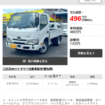
お気に入り
支払総額：
496
万円
(消費税込)
車両価格:
488万円
諸費用:
7.8万円
詳細を見る
他の画像を見る
三好店/㈱ヤナギサワ自動車販売(愛知県)
もっと見る
初年度
走行
サイズ
車検
積載
車検有
令和7年3月
20,312(km)
１t-１.５t
1,400(kg)
(2027年3月)
地域
内寸(mm)
外寸(mm)
本体色
修復歴
L:3,100
L:4,690
ホワイト系
愛知県
W:1,610
W:1,690
無
１．４トン１０尺平ボディー４ＷＤ 衝突軽減ブレーキ 車線逸脱警報 オー
H:379
H:1,960
トハイビーム クリアランスソナー バックモニター ＬＥＤヘッドライト