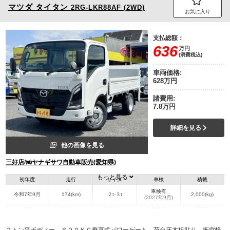
マツダ
タイタン
2RG-LKR88AF (2WD)
お気に入り
支払総額：
636
万円
(消費税込)
車両価格:
628万円
諸費用:
7.8万円
詳細を見る
他の画像を見る
三好店/㈱ヤナギサワ自動車販売(愛知県)
もっと見る
初年度
走行
サイズ
車検
積載
車検有
令和7年9月
174(km)
２t-３t
2,000(kg)
(2027年9月)
地域
内寸(mm)
外寸(mm)
本体色
修復歴
L:3,060
L:4,680
ホワイト系
愛知県
W:1,620
W:1,690
無