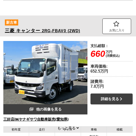
新古車
三菱
キャンター
2RG-FBAV0 (2WD)
お気に入り
支払総額：
660
万円
(消費税込)
車両価格:
652.5万円
諸費用:
7.8万円
詳細を見る
他の画像を見る
三好店/㈱ヤナギサワ自動車販売(愛知県)
もっと見る
初年度
走行
サイズ
車検
積載