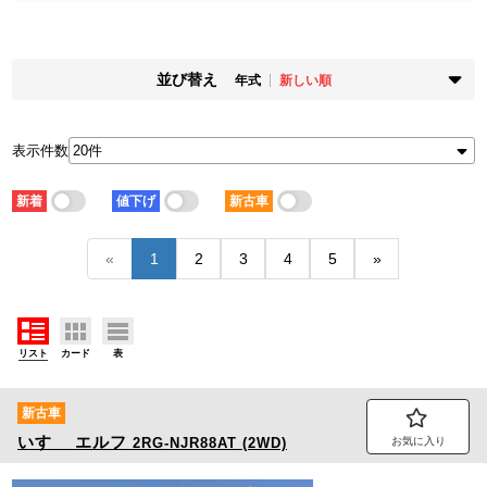
並び替え
年式
新しい順
掲載時期
年式
新着順
古い順
新しい順
古い順
表示件数
走行距離
価格
少ない順
多い順
安い順
高い順
新着
値下げ
新古車
積載量
車検残
少ない順
多い順
短い順
長い順
«
1
2
3
4
5
»
リスト
カード
表
新古車
いすゞ
エルフ
2RG-NJR88AT (2WD)
お気に入り