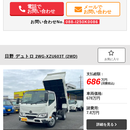
電動格納ミラー
バックモニター
取扱説明書（一部含む）
電話で
メールで
メンテナンスノート（保証書）
お問い合わせ
お問い合わせ
お問い合わせNo.
088-I250K0086
日野
デュトロ
2WG-XZU603T (2WD)
お気に入り
支払総額：
686
万円
(消費税込)
車両価格:
678万円
諸費用:
7.8万円
詳細を見る