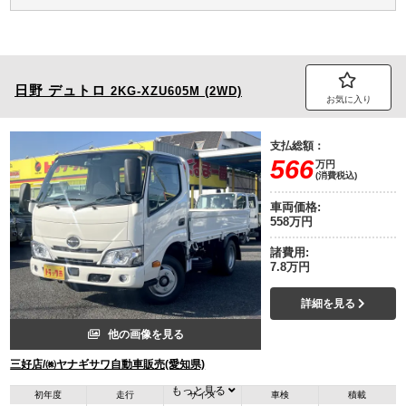
日野
デュトロ
2KG-XZU605M (2WD)
お気に入り
支払総額：
566
万円
(消費税込)
車両価格:
558万円
諸費用:
7.8万円
詳細を見る
他の画像を見る
三好店/㈱ヤナギサワ自動車販売(愛知県)
もっと見る
初年度
走行
サイズ
車検
積載