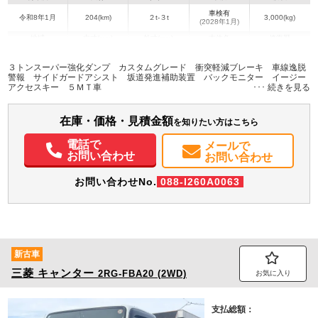
車検有
令和8年1月
204(km)
２t-３t
3,000(kg)
(2028年1月)
地域
内寸(mm)
外寸(mm)
本体色
修復歴
L:3,100
L:4,690
シルバー系
愛知県
W:1,600
W:1,690
無
３トンスーパー強化ダンプ カスタムグレード 衝突軽減ブレーキ 車線逸脱
H:320
H:1,980
警報 サイドガードアシスト 坂道発進補助装置 バックモニター イージー
アクセスキー ５ＭＴ車
装備情報
在庫・価格・見積金額
エアコン
パワステ
パワーウィンドウ
ABS
エアバッグ
集中ドアロック
を知りたい方はこちら
電動格納ミラー
バックモニター
取扱説明書（一部含む）
電話で
メールで
メンテナンスノート（保証書）
お問い合わせ
お問い合わせ
お問い合わせNo.
088-I260A0063
新古車
三菱
キャンター
2RG-FBA20 (2WD)
お気に入り
支払総額：