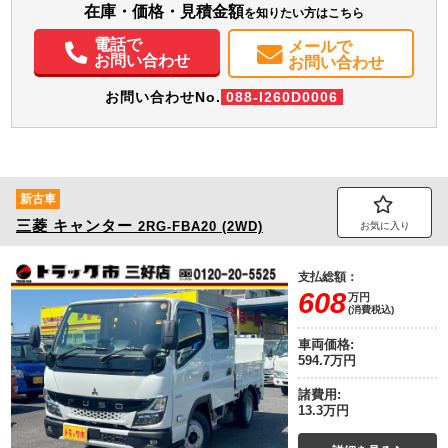
在庫・価格・見積金額
エアコン
パワステ
パワーウィンドウ
ABS
エアバッグ
集中ドアロック
を知りたい方はこちら
電動格納ミラー
バックモニター
取扱説明書（一部含む）
電話で
メールで
メンテナンスノート（保証書）
お問い合わせ
お問い合わせ
お問い合わせNo.
088-I260D0006
新古車
三菱
キャンター
2RG-FBA20 (2WD)
お気に入り
支払総額：
608
万円
(消費税込)
車両価格:
594.7万円
諸費用:
13.3万円