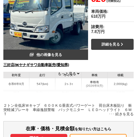
(消費税込)
車両価格:
618万円
諸費用:
7.8万円
詳細を見る
他の画像を見る
三好店/㈱ヤナギサワ自動車販売(愛知県)
もっと見る
初年度
走行
サイズ
車検
積載
車検有
令和6年9月
547(km)
２t-３t
2,000(kg)
(2026年9月)
地域
内寸(mm)
外寸(mm)
本体色
修復歴
L:2,030
L:4,690
ホワイト系
愛知県
W:1,610
W:1,690
無
２トン全低床Ｗキャブ ６００ＫＧ垂直式パワーゲート 荷台床木板貼り 衝
H:370
H:1,980
突軽減ブレーキ 車線逸脱警報 バックモニター ＬＥＤヘッドライト ６Ｍ
Ｔ
装備情報
在庫・価格・見積金額
エアコン
パワステ
パワーウィンドウ
ABS
エアバッグ
電動格納ミラー
を知りたい方はこちら
バックモニター
取扱説明書（一部含む）