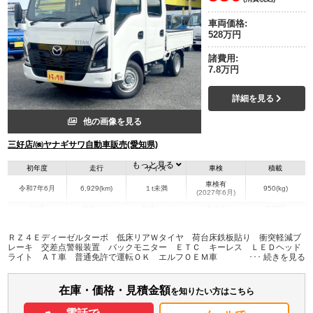
車両価格:
528万円
諸費用:
7.8万円
詳細を見る
他の画像を見る
三好店/㈱ヤナギサワ自動車販売(愛知県)
もっと見る
初年度
走行
サイズ
車検
積載
車検有
令和7年6月
6,929(km)
１t未満
950(kg)
(2027年6月)
地域
内寸(mm)
外寸(mm)
本体色
修復歴
L:2,090
L:4,690
ホワイト系
愛知県
W:1,620
W:1,690
無
ＲＺ４Ｅディーゼルターボ 低床リアＷタイヤ 荷台床鉄板貼り 衝突軽減ブ
H:390
H:1,960
レーキ 交差点警報装置 バックモニター ＥＴＣ キーレス ＬＥＤヘッド
ライト ＡＴ車 普通免許で運転ＯＫ エルフＯＥＭ車
装備情報
在庫・価格・見積金額
エアコン
パワステ
パワーウィンドウ
ABS
エアバッグ
集中ドアロック
を知りたい方はこちら
電動格納ミラー
ETC
バックモニター
取扱説明書（一部含む）