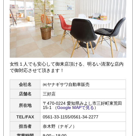
女性１人でも安心して御来店頂ける、明るい清潔な店内
で御対応させて頂きます！
会社名
㈱ヤナギサワ自動車販売
店舗名
三好店
〒470-0224 愛知県みよし市三好町東荒田
所在地
15-1
（
Google MAPで見る
）
TEL/FAX
0561-33-1155/0561-34-2277
担当者
奈木野（ナギノ）
営業時間
9:00～18:00