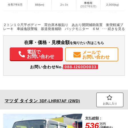
車検有
令和7年8月
88(km)
２t-３t
2,000(kg)
(2027年8月)
地域
内寸(mm)
外寸(mm)
本体色
修復歴
L:3,110
L:4,690
ホワイト系
愛知県
W:1,610
W:1,690
無
２トン１０尺平ボディー 荷台床木板貼り あおり開閉補助装置 衝突軽減ブ
H:380
H:1,970
レーキ 車線逸脱警報 坂道発進補助 バックモニター ６ＭＴ
装備情報
在庫・価格・見積金額
を知りたい方はこちら
エアコン
パワステ
パワーウィンドウ
ABS
エアバッグ
電動格納ミラー
電話で
バックモニター
取扱説明書（一部含む）
メンテナンスノート（保証書）
メールで
お問い合わせ
お問い合わせ
お問い合わせNo.
088-I260D0033
マツダ
タイタン
3DF-LHR87AF (2WD)
お気に入り
支払総額：
536
万円
(消費税込)