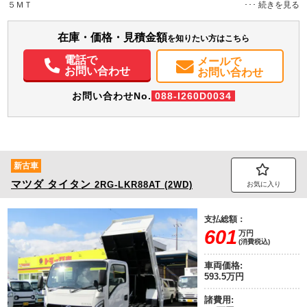
５ＭＴ
装備情報
在庫・価格・見積金額
エアコン
パワステ
パワーウィンドウ
ABS
エアバッグ
バックモニター
を知りたい方はこちら
取扱説明書（一部含む）
メンテナンスノート（保証書）
電話で
メールで
お問い合わせ
お問い合わせ
お問い合わせNo.
088-I260D0034
新古車
マツダ
タイタン
2RG-LKR88AT (2WD)
お気に入り
支払総額：
601
万円
(消費税込)
車両価格:
593.5万円
諸費用: