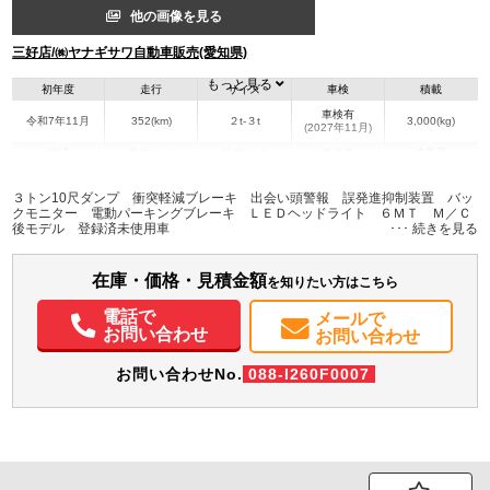
他の画像を見る
三好店/㈱ヤナギサワ自動車販売(愛知県)
もっと見る
初年度
走行
サイズ
車検
積載
車検有
令和7年11月
352(km)
２t-３t
3,000(kg)
(2027年11月)
地域
内寸(mm)
外寸(mm)
本体色
修復歴
L:3,050
L:4,680
ホワイト系
愛知県
W:1,590
W:1,690
無
３トン10尺ダンプ 衝突軽減ブレーキ 出会い頭警報 誤発進抑制装置 バッ
H:370
H:1,990
クモニター 電動パーキングブレーキ ＬＥＤヘッドライト ６ＭＴ Ｍ／Ｃ
後モデル 登録済未使用車
装備情報
在庫・価格・見積金額
エアコン
パワステ
パワーウィンドウ
ABS
エアバッグ
集中ドアロック
を知りたい方はこちら
電動格納ミラー
バックモニター
取扱説明書（一部含む）
電話で
メールで
お問い合わせ
お問い合わせ
お問い合わせNo.
088-I260F0007