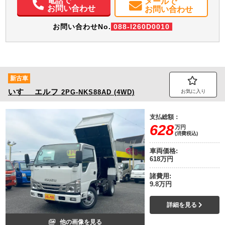
電話で
メールで
メンテナンスノート（保証書）
お問い合わせ
お問い合わせ
お問い合わせNo.
088-I260D0010
新古車
いすゞ
エルフ
2PG-NKS88AD (4WD)
お気に入り
支払総額：
628
万円
(消費税込)
車両価格:
618万円
諸費用:
9.8万円
詳細を見る
他の画像を見る