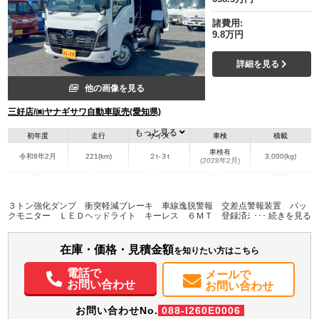
諸費用:
9.8万円
詳細を見る
他の画像を見る
三好店/㈱ヤナギサワ自動車販売(愛知県)
もっと見る
初年度
走行
サイズ
車検
積載
車検有
令和8年2月
221(km)
２t-３t
3,000(kg)
(2028年2月)
地域
内寸(mm)
外寸(mm)
本体色
修復歴
L:3,050
L:4,690
ホワイト系
愛知県
W:1,610
W:1,690
無
３トン強化ダンプ 衝突軽減ブレーキ 車線逸脱警報 交差点警報装置 バッ
H:370
H:1,980
クモニター ＬＥＤヘッドライト キーレス ６ＭＴ 登録済未使用車
装備情報
在庫・価格・見積金額
を知りたい方はこちら
エアコン
パワステ
パワーウィンドウ
ABS
エアバッグ
集中ドアロック
電話で
電動格納ミラー
ETC
バックモニター
取扱説明書（一部含む）
メールで
お問い合わせ
お問い合わせ
メンテナンスノート（保証書）
お問い合わせNo.
088-I260E0006