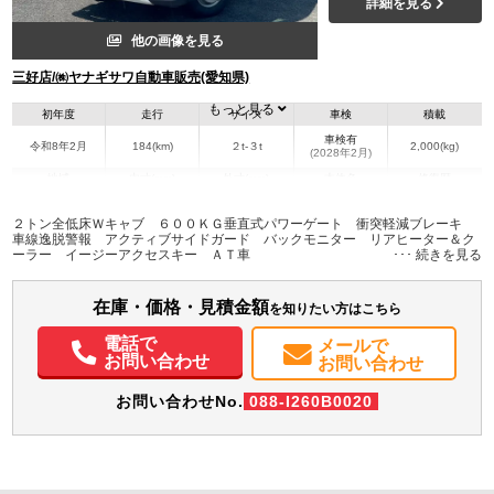
詳細を見る
他の画像を見る
三好店/㈱ヤナギサワ自動車販売(愛知県)
もっと見る
初年度
走行
サイズ
車検
積載
車検有
令和8年2月
184(km)
２t-３t
2,000(kg)
(2028年2月)
地域
内寸(mm)
外寸(mm)
本体色
修復歴
L:4,690
ホワイト系
愛知県
-
W:1,690
無
２トン全低床Ｗキャブ ６００ＫＧ垂直式パワーゲート 衝突軽減ブレーキ
H:1,970
車線逸脱警報 アクティブサイドガード バックモニター リアヒーター＆ク
ーラー イージーアクセスキー ＡＴ車
装備情報
在庫・価格・見積金額
エアコン
パワステ
パワーウィンドウ
ABS
エアバッグ
集中ドアロック
を知りたい方はこちら
電動格納ミラー
ETC
バックモニター
取扱説明書（一部含む）
電話で
メールで
メンテナンスノート（保証書）
お問い合わせ
お問い合わせ
お問い合わせNo.
088-I260B0020