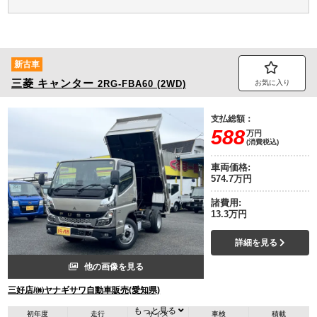
新古車
三菱
キャンター
2RG-FBA60 (2WD)
お気に入り
支払総額：
588
万円
(消費税込)
車両価格:
574.7万円
諸費用:
13.3万円
詳細を見る
他の画像を見る
三好店/㈱ヤナギサワ自動車販売(愛知県)
もっと見る
初年度
走行
サイズ
車検
積載