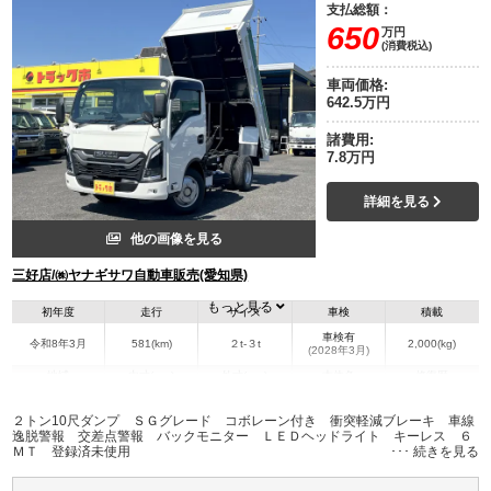
支払総額：
650
万円
(消費税込)
車両価格:
642.5万円
諸費用:
7.8万円
詳細を見る
他の画像を見る
三好店/㈱ヤナギサワ自動車販売(愛知県)
もっと見る
初年度
走行
サイズ
車検
積載
車検有
令和8年3月
581(km)
２t-３t
2,000(kg)
(2028年3月)
地域
内寸(mm)
外寸(mm)
本体色
修復歴
L:3,050
L:4,690
ホワイト系
愛知県
W:1,590
W:1,690
無
２トン10尺ダンプ ＳＧグレード コボレーン付き 衝突軽減ブレーキ 車線
H:300
H:1,970
逸脱警報 交差点警報 バックモニター ＬＥＤヘッドライト キーレス ６
ＭＴ 登録済未使用
装備情報