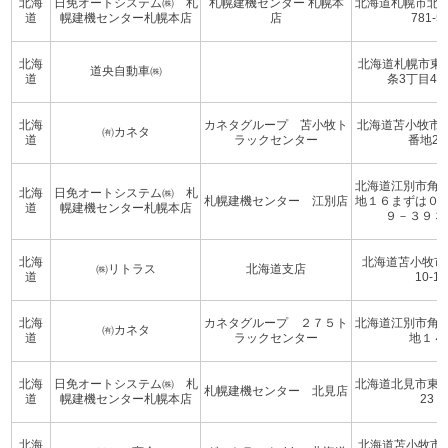
北海
日免オートシステム㈱ 札
札幌建機センター 札幌本
北海道札幌市北
道
幌建機センター札幌本店
店
781-5
北海
北海道札幌市東
道央自動車㈱
道
条3丁目4番
北海
カネタグループ 苫小牧ト
北海道苫小牧市字
㈲カネタ
道
ラックセンター
番地21
北海道江別市角
北海
日免オートシステム㈱ 札
札幌建機センター 江別店
地１６まずは０
道
幌建機センター札幌本店
９－３９３
北海
北海道苫小牧市
㈱リトラス
北海道支店
道
10-1
北海
カネタグループ ２７５ト
北海道江別市角
㈲カネタ
道
ラックセンター
地１４
北海
日免オートシステム㈱ 札
北海道北見市東相内
札幌建機センター 北見店
道
幌建機センター札幌本店
23
北海
北海道苫小牧市