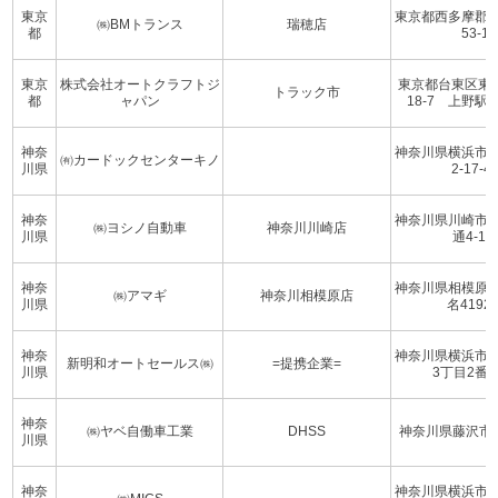
東京
東京都西多摩郡
㈱BMトランス
瑞穂店
都
53-1
東京
株式会社オートクラフトジ
東京都台東区東
トラック市
都
ャパン
18-7 上野駅
神奈
神奈川県横浜市
㈲カードックセンターキノ
川県
2-17-4
神奈
神奈川県川崎市
㈱ヨシノ自動車
神奈川川崎店
川県
通4-1-6
神奈
神奈川県相模原
㈱アマギ
神奈川相模原店
川県
名4192-
神奈
神奈川県横浜市
新明和オートセールス㈱
=提携企業=
川県
3丁目2番4
神奈
㈱ヤベ自働車工業
DHSS
神奈川県藤沢市石川
川県
神奈
神奈川県横浜市