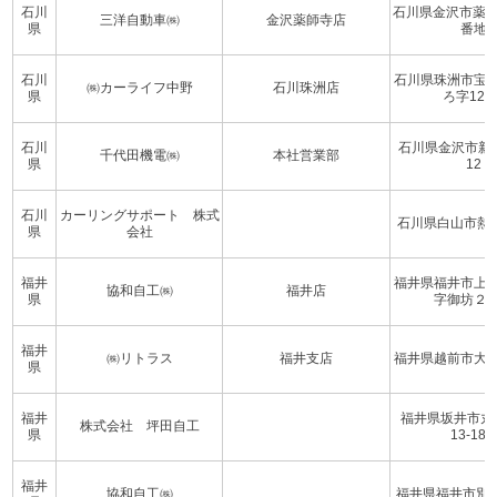
石川
石川県金沢市薬師
三洋自動車㈱
金沢薬師寺店
県
番地
石川
石川県珠洲市宝
㈱カーライフ中野
石川珠洲店
県
ろ字123-
石川
石川県金沢市新保本
千代田機電㈱
本社営業部
県
12
石川
カーリングサポート 株式
石川県白山市熱野
県
会社
福井
福井県福井市上
協和自工㈱
福井店
県
字御坊２
福井
㈱リトラス
福井支店
福井県越前市大屋町
県
福井
福井県坂井市丸
株式会社 坪田自工
県
13-18-
福井
協和自工㈱
福井県福井市別所町