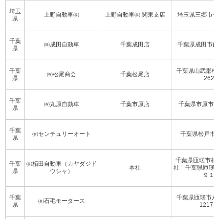
埼玉
上野自動車㈱
上野自動車㈱ 関東支店
埼玉県三郷市仁蔵
県
千葉
㈱成田自動車
千葉成田店
千葉県成田市飯仲
県
千葉
千葉県山武郡松
㈲松尾商会
千葉松尾店
県
262
千葉
㈲丸原自動車
千葉市原店
千葉県市原市千種
県
千葉
㈲センチュリーオート
千葉県松戸市紙
県
千葉県匝瑳市栢田
千葉
㈱栢田自動車（カヤダジド
本社
社 千葉県匝瑳
県
ウシャ）
９１
千葉
千葉県匝瑳市八
㈲石毛モータース
県
1217-3