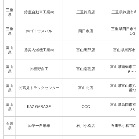
三重
鈴鹿自動車工業㈱
三重鈴鹿店
三重県鈴鹿市寺家
県
三重
三重県四日市市
㈱ゴトウスバル
四日市店
県
1-3
富山
勇晃内燃機工業㈲
富山黒部店
富山県黒部市前沢
県
富山
富山県南砺市二
㈲福野自工
富山南砺店
県
９－４
富山
富山県富山市八
㈲高見トラックセンター
富山北店
県
番地
富山
富山県高岡市福
KAZ GARAGE
CCC
県
０６
石川
㈱第一自動車
石川小松店
石川県小松市白江
県