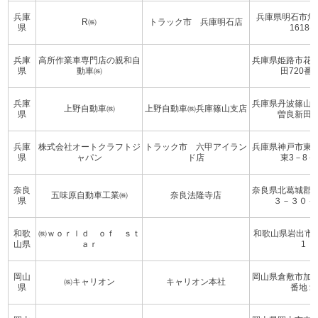
兵庫
兵庫県明石市魚
R㈱
トラック市 兵庫明石店
県
1618-1
兵庫
高所作業車専門店の親和自
兵庫県姫路市花
県
動車㈱
田720番
兵庫
兵庫県丹波篠山
上野自動車㈱
上野自動車㈱兵庫篠山支店
県
曽良新田94
兵庫
株式会社オートクラフトジ
トラック市 六甲アイラン
兵庫県神戸市東
県
ャパン
ド店
東3－8－
奈良
奈良県北葛城郡
五味原自動車工業㈱
奈良法隆寺店
県
３－３０－
和歌
㈱ｗｏｒｌｄ ｏｆ ｓｔ
和歌山県岩出市中
山県
ａｒ
1
岡山
岡山県倉敷市加
㈱キャリオン
キャリオン本社
県
番地１