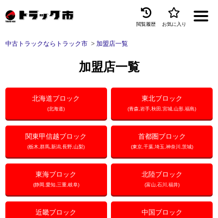
閲覧履歴
お気に入り
Menu
中古トラックならトラック市
加盟店一覧
中古トラックを探す
加盟店一覧
トラック買取
トラック市とは
北海道ブロック
東北ブロック
(北海道)
(青森,岩手,秋田,宮城,山形,福島)
加盟店一覧
関東甲信越ブロック
首都圏ブロック
お問い合わせ
(栃木,群馬,新潟,長野,山梨)
(東京,千葉,埼玉,神奈川,茨城)
お気に入り
東海ブロック
北陸ブロック
閲覧履歴
(静岡,愛知,三重,岐阜)
(富山,石川,福井)
保存した検索条件
近畿ブロック
中国ブロック