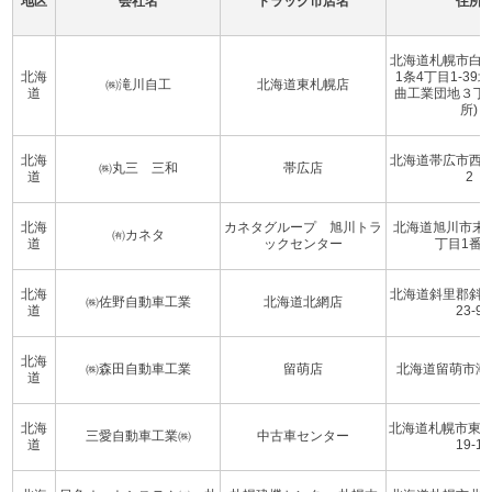
地区
会社名
トラック市店名
住所
北海道札幌市白
北海
1条4丁目1-39
㈱滝川自工
北海道東札幌店
道
曲工業団地３丁
所)
北海
北海道帯広市西4条
㈱丸三 三和
帯広店
道
2
北海
カネタグループ 旭川トラ
北海道旭川市末
㈲カネタ
道
ックセンター
丁目1番8
北海
北海道斜里郡斜
㈱佐野自動車工業
北海道北網店
道
23-9
北海
㈱森田自動車工業
留萌店
北海道留萌市潮静2
道
北海
北海道札幌市東区
三愛自動車工業㈱
中古車センター
道
19-1