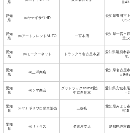
県
目43-1
愛知
愛知県豊田市上
㈱ヤナギサワHD
県
り5-２
愛知
愛知県一宮市萩
㈱アートフレンドAUTO
一宮本店
県
重1-2
愛知
愛知県清須市春日
㈱モーターネット
トラック市名古屋本店
県
地
愛知
愛知県名古屋市
㈱三洋商店
県
目9番8
愛知
グットラックshima愛知
愛知県安城市尾崎
㈱シマ商会
県
中京自動車
－2
愛知
愛知県みよし市
㈱ヤナギサワ自動車販売
三好店
県
田15-1
愛知
㈱リトラス
名古屋支店
愛知県弥富市稲元
県