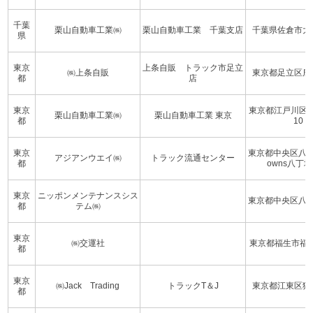
千葉
栗山自動車工業㈱
栗山自動車工業 千葉支店
千葉県佐倉市大作2
県
東京
上条自販 トラック市足立
㈱上条自販
東京都足立区鹿浜3
都
店
東京
東京都江戸川区西瑞
栗山自動車工業㈱
栗山自動車工業 東京
都
10
東京
東京都中央区八丁堀
アジアンウエイ㈱
トラック流通センター
都
owns八丁堀
東京
ニッポンメンテナンスシス
東京都中央区八丁堀
都
テム㈱
東京
㈱交運社
東京都福生市福生
都
東京
㈱Jack Trading
トラックT＆J
東京都江東区猿江1
都