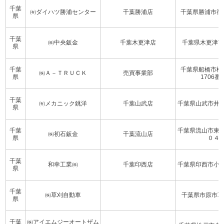
千葉
㈲ダイハツ勝浦センター
千葉勝浦店
千葉県勝浦市宿
県
千葉
㈱中央鈑金
千葉木更津店
千葉県木更津市
県
千葉
千葉県船橋市橋
㈱Ａ－ＴＲＵＣＫ
売買事業部
県
1706番
千葉
㈲メカニック銚洋
千葉山武店
千葉県山武市井
県
千葉
千葉県流山市東
㈱初石鈑金
千葉流山店
県
０４
千葉
和幸工業㈱
千葉印西店
千葉県印西市小
県
千葉
㈱草刈自動車
千葉県市原市草刈
県
千葉
㈱アイエムジーオートザム