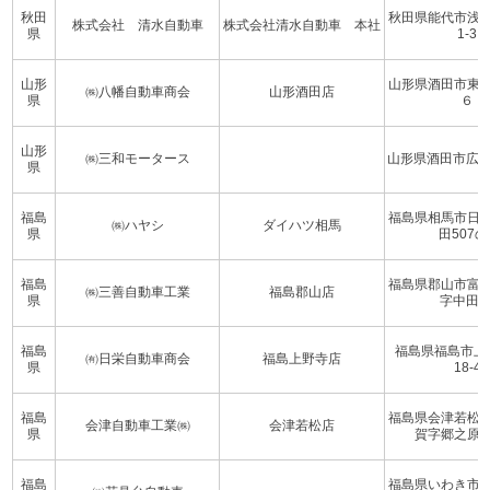
秋田
秋田県能代市浅
株式会社 清水自動車
株式会社清水自動車 本社
県
1-3
山形
山形県酒田市東
㈱八幡自動車商会
山形酒田店
県
６
山形
㈱三和モータース
山形県酒田市広野
県
福島
福島県相馬市日
㈱ハヤシ
ダイハツ相馬
県
田507の
福島
福島県郡山市富
㈱三善自動車工業
福島郡山店
県
字中田1
福島
福島県福島市上
㈲日栄自動車商会
福島上野寺店
県
18-4
福島
福島県会津若松
会津自動車工業㈱
会津若松店
県
賀字郷之原
福島
福島県いわき市