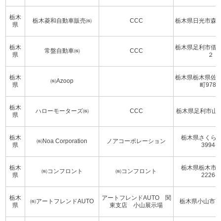
栃木
栃木菱和自動車販売㈱
CCC
栃木県日光市森
県
栃木
栃木県足利市借
常盤自動車㈱
CCC
県
２
栃木
栃木県栃木県佐
㈱Azoop
県
町978-
栃木
ハローモーターズ㈱
CCC
栃木県足利市山川町
県
栃木
栃木県さくら
㈱Noa Corporation
ノアコーポレーション
県
3994-1
栃木
栃木県栃木市
㈱コンフロント
㈱コンフロント
県
2226-4
栃木
アートフレンドAUTO 関
㈱アートフレンドAUTO
栃木県小山市南
県
東支店 小山展示場