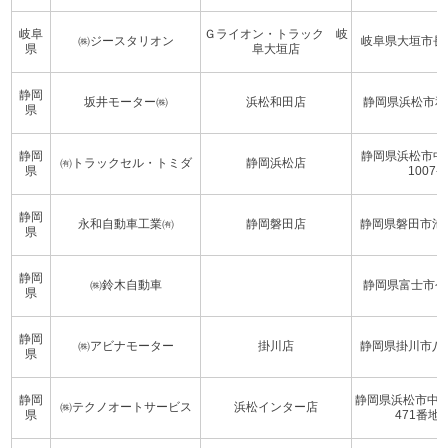
岐阜
Ｇライオン・トラック 岐
㈱ジースタリオン
岐阜県大垣市長沢
県
阜大垣店
静岡
坂井モーター㈱
浜松和田店
静岡県浜松市和
県
静岡
静岡県浜松市中
㈲トラックセル・トミダ
静岡浜松店
県
1007-2
静岡
永和自動車工業㈲
静岡磐田店
静岡県磐田市池田1
県
静岡
㈱鈴木自動車
静岡県富士市今泉
県
静岡
㈱アビナモーター
掛川店
静岡県掛川市八坂1
県
静岡
静岡県浜松市中
㈱テクノオートサービス
浜松インター店
県
471番地