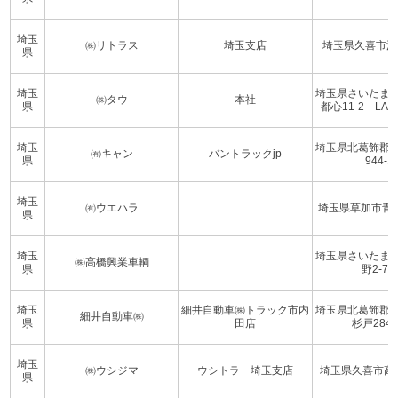
埼玉
㈱リトラス
埼玉支店
埼玉県久喜市江面
県
埼玉
埼玉県さいたま
㈱タウ
本社
県
都心11-2 LA
埼玉
埼玉県北葛飾郡
㈲キャン
バントラックjp
県
944-1
埼玉
㈲ウエハラ
埼玉県草加市青柳8
県
埼玉
埼玉県さいたま
㈱高橋興業車輌
県
野2-7-1
埼玉
細井自動車㈱トラック市内
埼玉県北葛飾郡
細井自動車㈱
県
田店
杉戸2840
埼玉
㈱ウシジマ
ウシトラ 埼玉支店
埼玉県久喜市高柳1
県