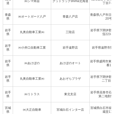
㈱シマ商会
グットラックshima北海道
道
丁目7-2
青森
青森県八戸市日計
㈱オートガード八戸
青森八戸店
県
20号
岩手
岩手県下閉伊郡
丸奥自動車工業㈱
三陸店
県
窪223-7
岩手
㈲小井口自動車工業
岩手遠野店
岩手県遠野市鶯崎
県
岩手
岩手県盛岡市東見
㈱あけぼの
あけぼのオート
県
番1
岩手
岩手県下閉伊郡
丸奥自動車工業㈱
あおぞらプラザ
県
二丁目5-
岩手
岩手県花巻市石
㈱リトラス
東北支店
県
第二地割54
宮城
宮城県白石市福
㈱大正自動車
宮城白石インター店
県
蔵堂11-