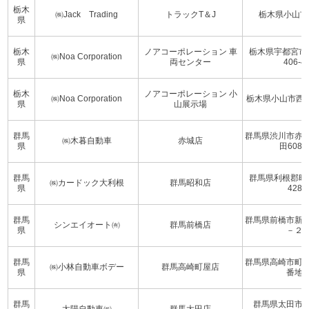
栃木
㈱Jack Trading
トラックT＆J
栃木県小山市
県
栃木
ノアコーポレーション 車
栃木県宇都宮市
㈱Noa Corporation
県
両センター
406-4
栃木
ノアコーポレーション 小
㈱Noa Corporation
栃木県小山市西黒田
県
山展示場
群馬
群馬県渋川市赤
㈱木暮自動車
赤城店
県
田608-
群馬
群馬県利根郡昭
㈱カードック大利根
群馬昭和店
県
428
群馬
群馬県前橋市新
シンエイオート㈲
群馬前橋店
県
－２
群馬
群馬県高崎市町
㈱小林自動車ボデー
群馬高崎町屋店
県
番地
群馬
群馬県太田市