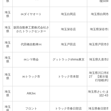
県
槻5098-
埼玉
㈱ダイヤオート
埼玉白岡店
埼玉県白岡市西1
県
埼玉
坂田自動車工業株式会社さ
埼玉深谷店
埼玉県深谷市西田
県
かたトラックセンター
埼玉
代田橋自動車㈲
埼玉戸田店
埼玉県戸田市美女木
県
埼玉
㈱シマ商会
グットラックshima東京
埼玉県久喜市高柳2
県
埼玉県川口市南前川
埼玉
㈱トラック市
トラック市本部
27 【展示場
県
行領根岸227
埼玉
埼玉県さいたま
AMJ㈱
県
沼2-438-
埼玉
フロント
トラック市春日部店
埼玉県春日部市水角
県