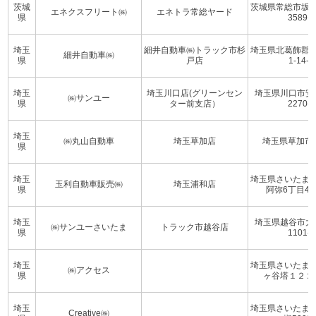
茨城
茨城県常総市坂
エネクスフリート㈱
エネトラ常総ヤード
県
3589-1
埼玉
細井自動車㈱トラック市杉
埼玉県北葛飾郡
細井自動車㈱
県
戸店
1-14-5
埼玉
埼玉川口店(グリーンセン
埼玉県川口市安
㈱サンユー
県
ター前支店）
2270-1
埼玉
㈱丸山自動車
埼玉草加店
埼玉県草加市
県
埼玉
埼玉県さいたま
玉利自動車販売㈱
埼玉浦和店
県
阿弥6丁目4番
埼玉
埼玉県越谷市大
㈱サンユーさいたま
トラック市越谷店
県
1101-1
埼玉
埼玉県さいたま
㈱アクセス
県
ヶ谷塔１２２
埼玉
埼玉県さいたま
Creative㈱