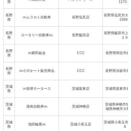
県
1171−
長野
長野県塩尻市大
㈲ムラカミ自動車
長野塩尻店
県
1569-2
長野
長野県飯田市上
ロータリー自動車㈱
長野飯田店
県
２６
長野
㈱郷田鈑金
CCC
長野県岡谷市郷田2
県
長野
㈱小川オート販売商会
CCC
長野県須坂市井上2
県
茨城
㈲張替モータース
茨城坂東店
茨城県坂東市沓掛1
県
茨城
茨城県神栖市知手
港南自動車㈱
茨城神栖店
県
城県神栖市大野原4
茨城
茨城県小美玉市中野
池田輪業㈱
茨城小美玉店
県
6