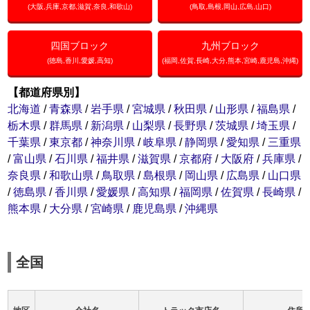
(大阪,兵庫,京都,滋賀,奈良,和歌山)
(鳥取,島根,岡山,広島,山口)
トラック市FC会員専用ページはこちら
四国ブロック
ログイン
九州ブロック
(徳島,香川,愛媛,高知)
(福岡,佐賀,長崎,大分,熊本,宮崎,鹿児島,沖縄)
【都道府県別】
北海道
/
青森県
/
岩手県
/
宮城県
/
秋田県
/
山形県
/
福島県
/
栃木県
/
群馬県
/
新潟県
/
山梨県
/
長野県
/
茨城県
/
埼玉県
/
千葉県
/
東京都
/
神奈川県
/
岐阜県
/
静岡県
/
愛知県
/
三重県
/
富山県
/
石川県
/
福井県
/
滋賀県
/
京都府
/
大阪府
/
兵庫県
/
奈良県
/
和歌山県
/
鳥取県
/
島根県
/
岡山県
/
広島県
/
山口県
/
徳島県
/
香川県
/
愛媛県
/
高知県
/
福岡県
/
佐賀県
/
長崎県
/
熊本県
/
大分県
/
宮崎県
/
鹿児島県
/
沖縄県
全国