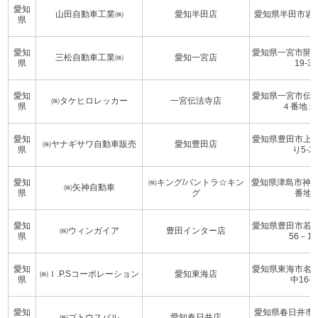
愛知
山田自動車工業㈱
愛知半田店
愛知県半田市岩
県
愛知
愛知県一宮市開
三松自動車工業㈱
愛知一宮店
県
19-3
愛知
愛知県一宮市伝
㈱タケヒロレッカー
一宮伝法寺店
県
４番地１
愛知
愛知県豊田市上
㈱ヤナギサワ自動車販売
愛知豊田店
県
り5-2
愛知
㈱キング/バントラ☆キン
愛知県津島市神守
㈱矢神自動車
県
グ
番地
愛知
愛知県豊田市若
㈱ウィンガイア
豊田インター店
県
56－11
愛知
愛知県東海市名
㈱Ｉ.P.Sコーポレーション
愛知東海店
県
中16-1
愛知
愛知県春日井市
㈱ゴトウスバル
愛知春日井店