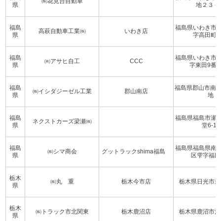
㈱花見台自動車
県
地２３－
福島
福島県いわき市
高萩自動車工業㈱
いわき店
県
字高田町32
福島
福島県いわき市
㈲アサヒ自工
CCC
県
字東田9番
福島
福島県郡山市南一
㈱イシダジーゼル工業
郡山南店
県
地
福島
福島県福島市瀬
ネクストカーズ梁瀬㈱
県
堂6-11
福島
福島県福島県南
㈱シマ商会
グットラックshima福島
県
区雫字福田4
栃木
㈱丸 重
栃木今市店
栃木県日光市森友
県
栃木
㈱トラック市北関東
栃木鹿沼店
栃木県鹿沼市深津
県