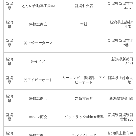
新潟
新潟県新潟市中
とやの自動車工業㈱
新潟中央店
県
4-6-15
新潟
新潟県上越市中
㈱橋詰商会
本社
県
470-1
新潟
新潟県新潟市北
㈱上松モータース
県
2番11
新潟
新潟県新発田
㈱イイノ
県
2448
新潟
カーコンビニ倶楽部 アイ
新潟県上越市大字
㈲アイビーオート
県
ビーオート
地
新潟
㈱橋詰商会
妙高営業所
新潟県妙高市関川7
県
新潟
新潟県新潟県新
㈱シマ商会
グットラックshima新潟
県
曽根2031
新潟
新潟県上越市中
㈱橋詰商会
ハシヅメリース