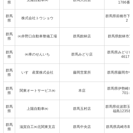
太陽自動車㈱
群馬大田店
県
1786番
群馬
群馬県前橋市下阿内
株式会社トウショウ
県
2
群馬
㈲井野口自動車整備工場
群馬館林店
群馬県館林市近
県
群馬
群馬県みどり市
㈱車のせんいち
群馬みどり店
県
4617-1
群馬
いすゞ産業株式会社
藤岡営業所
群馬県藤岡市中
県
群馬
群馬県伊勢崎市
関東オートサービス㈱
本店
県
701-2
群馬
群馬県佐波郡玉
上陽自動車㈱
群馬玉村店
県
福島1235番
群馬
滋賀自工㈱北関東支店
群馬中央店
群馬県高崎市島野町
県