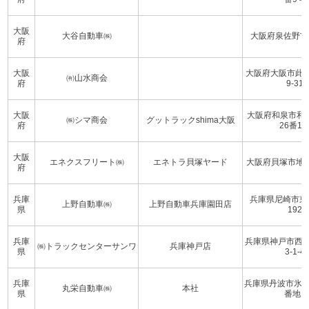
大阪
大谷自動車㈱
大阪府泉佐野市
府
大阪
大阪府大阪市此花
㈲山水商会
府
9-31
大阪
大阪府和泉市和
㈱シマ商会
グットラックshima大阪
府
26番1
大阪
エネクスフリート㈱
エネトラ貝塚ヤード
大阪府貝塚市地蔵堂
府
兵庫
兵庫県尼崎市東
上野自動車㈱
上野自動車兵庫園田店
県
192
兵庫
兵庫県神戸市西
㈱トラックセンターサンワ
兵庫神戸店
県
3-1-4
兵庫
兵庫県丹波市氷上
丸栄自動車㈱
本社
県
番地1