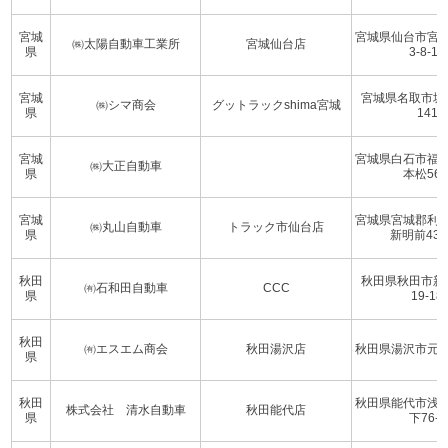
宮城
宮城県仙台市宮
㈱太陽自動車工業所
宮城仙台店
県
3-8-15
宮城
宮城県名取市堀
㈱シマ商会
グットラックshima宮城
県
141
宮城
宮城県白石市福
㈱大正自動車
県
本松56-
宮城
宮城県宮城郡利
㈱丸山自動車
トラック市仙台店
県
新明前43
秋田
秋田県秋田市新
㈲石和田自動車
CCC
県
19-18
秋田
㈲エスエム商会
秋田湯沢店
秋田県湯沢市元清水
県
秋田
秋田県能代市浅
株式会社 清水自動車
秋田能代店
県
下76-2