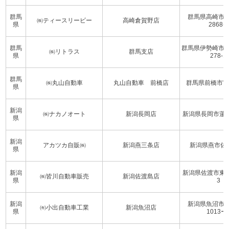
群馬
群馬県高崎市
㈱ティースリービー
高崎倉賀野店
県
2868-1
群馬
群馬県伊勢崎市
㈱リトラス
群馬支店
県
278-1
群馬
㈱丸山自動車
丸山自動車 前橋店
群馬県前橋市宮
県
新潟
㈱ナカノオート
新潟長岡店
新潟県長岡市蓮潟町
県
新潟
アカツカ自販㈱
新潟燕三条店
新潟県燕市佐渡
県
新潟
新潟県佐渡市東大通
㈱皆川自動車販売
新潟佐渡島店
県
3
新潟
新潟県魚沼市
㈲小出自動車工業
新潟魚沼店
県
1013ー