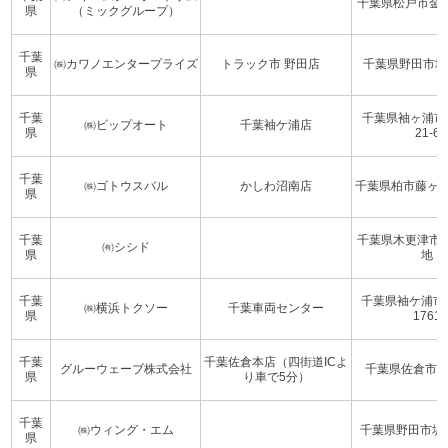
千葉県松戸市金ヶ作
県
（ミックグループ）
千葉
㈱カワノエンタープライズ
トラック市 野田店
千葉県野田市堤根
県
千葉
千葉県袖ヶ浦市
㈱ビップオート
千葉袖ケ浦店
県
21-6
千葉
㈱ゴトウスバル
かしわ沼南店
千葉県柏市藤ヶ谷新
県
千葉
千葉県木更津市笹
㈲シシド
県
地
千葉
千葉県袖ケ浦市
㈱横浜トクソー
千葉車両センター
県
1761
千葉
千葉佐倉本店（四街道ICよ
グルーウェーブ株式会社
千葉県佐倉市生谷
県
り車で5分）
千葉
㈱ウィング・エム
千葉県野田市堤根1
県