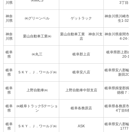
㈱MICS
川県
3丁目4
神奈
神奈川県川崎市
㈱グリーンベル
ゲットラック
川県
生1-32-3
神奈
栗山自動車工業 神奈川支
神奈川県座間市
栗山自動車工業㈱
川県
店
4-24-1
岐阜
岐阜県郡上郡白
㈱丸三
岐阜郡上店
県
20-1
岐阜
岐阜県安八郡輪
ＳＫＹ．Ｊ．ワールド㈱
岐阜安八店
県
新田207
岐阜
岐阜県揖斐郡揖
上野自動車㈱
上野自動車中部支店
県
徳積７３
岐阜
㈱岐阜トラックSテーショ
岐阜県各務原市
岐阜各務原店
県
ン
4丁目6番
岐阜
岐阜県安八郡輪
ＳＫＹ．Ｊ．ワールド㈱
ASK
県
1777-1