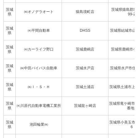
茨城
茨城県猿島郡境
㈱オノデラオート
猿島境町店
県
99-2
茨城
㈲平間自動車
DHSS
茨城県結城市山川
県
茨城
㈲カーライフ野口
茨城鹿嶋店
茨城県鹿嶋市小山1
県
茨城
㈱中田バイパス自動車
茨城水戸店
茨城県水戸市住吉町
県
茨城
㈱Ｉ・Ｓ・Ｈ
茨城土浦店
茨城県土浦市上
県
茨城
茨城県竜ケ崎市南
㈲川原代自動車電機工業所
茨城龍ヶ崎店
県
番地5
茨城
茨城県小美玉市中野
池田輪業㈱
県
6