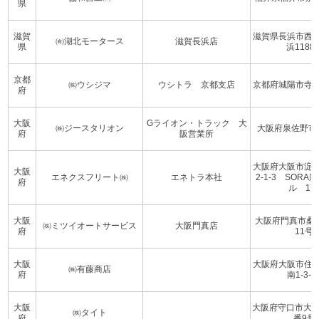
県
滋賀
滋賀県長浜市西
㈲湖北モータース
滋賀長浜店
県
浜1188-
京都
㈱ウシジマ
ウシトラ 京都支店
京都府城陽市寺田今
府
大阪
Gライオン・トラック 大
㈱ジースタリオン
大阪府泉佐野市湊1
府
阪営業所
大阪府大阪市淀
大阪
エネクスフリート㈱
エネトラ本社
2-1-3 SORA
府
ル 17
大阪
大阪府門真市桑
㈱ミツイオートサービス
大阪門真店
府
11号
大阪
大阪府大阪市住
㈱有藤商店
府
南1-3-7
大阪
大阪府守口市大日
㈱タイト
府
番9号