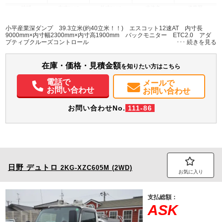
地域
内寸(mm)
外寸(mm)
本体色
修復歴
L:9,000
L:11,700
その他
千葉県
W:2,300
W:2,490
無
小平産業深ダンプ 39.3立米(約40立米！！) エスコット12速AT 内寸長
H:1,900
H:3,780
9000mm×内寸幅2300mm×内寸高1900mm バックモニター ETC2.0 アダ
プティブクルーズコントロール
装備情報
在庫・価格・見積金額
エアコン
パワステ
パワーウィンドウ
ABS
エアバッグ
アルミホイール
を知りたい方はこちら
集中ドアロック
電動格納ミラー
ETC
バックモニター
取扱説明書（一部含む）
電話で
メールで
メンテナンスノート（保証書）
お問い合わせ
お問い合わせ
お問い合わせNo.
111-86
日野
デュトロ
2KG-XZC605M (2WD)
お気に入り
支払総額：
ASK