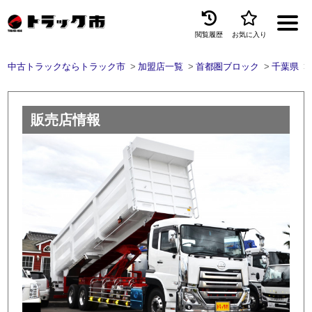
閲覧履歴
お気に入り
Menu
中古トラックならトラック市
加盟店一覧
首都圏ブロック
千葉県
中古トラックを探す
トラック買取
販売店情報
トラック市とは
加盟店一覧
お問い合わせ
お気に入り
閲覧履歴
保存した検索条件