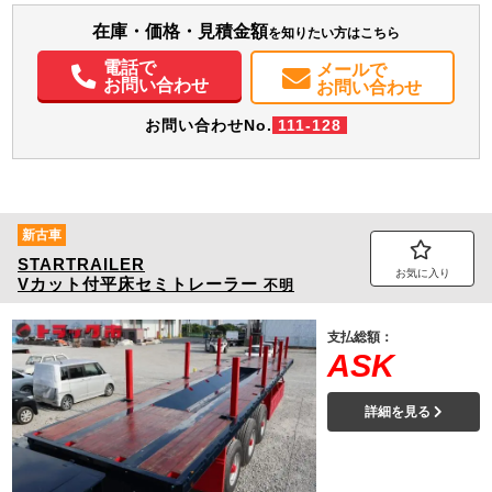
エアコン
パワステ
パワーウィンドウ
ABS
エアバッグ
アルミホイール
在庫・価格・見積金額
を知りたい方はこちら
集中ドアロック
電動格納ミラー
エアサスシート
ETC
バックモニター
取扱説明書（一部含む）
メンテナンスノート（保証書）
電話で
メールで
お問い合わせ
お問い合わせ
お問い合わせNo.
111-128
新古車
STARTRAILER
お気に入り
Vカット付平床セミトレーラー
不明
支払総額：
ASK
詳細を見る