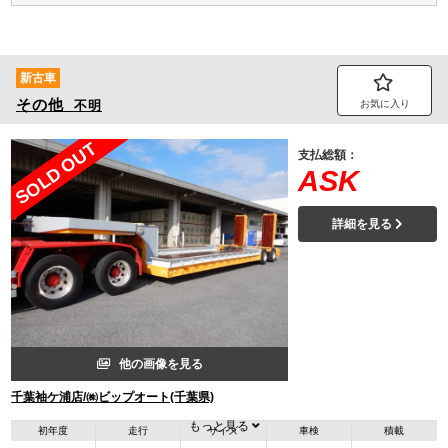
新古車
その他
不明
お気に入り
SOLD OUT
支払総額：
ASK
詳細を見る
他の画像を見る
千葉袖ケ浦店/㈱ビップオート(千葉県)
もっと見る
初年度
走行
サイズ
車検
積載