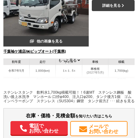
詳細を見る
他の画像を見る
千葉袖ケ浦店/㈱ビップオート(千葉県)
もっと見る
初年度
走行
サイズ
車検
積載
車検有
令和7年5月
1,000(km)
１t-１.５t
1,700(kg)
(2027年5月)
地域
内寸(mm)
外寸(mm)
本体色
修復歴
L:4,885
ホワイト系
千葉県
-
W:1,725
無
ステンレスタンク 飲料水1,700kg積載可能！！6速MT ステンレス鋼板 酸
H:2,255
洗い後上水洗浄 マンホール 口径φ400、注入口φ200、タンク後方1個 ゴム
インペラーポンプ ステンレス（SUS304）鋼管 タンク前方左右（加圧
式） タンク後方（重力式）、給水口4個 液面計 タンク前方、1本 タンク左
装備情報
右取付
在庫・価格・見積金額
エアコン
パワステ
パワーウィンドウ
ABS
エアバッグ
集中ドアロック
を知りたい方はこちら
電動格納ミラー
バックモニター
取扱説明書（一部含む）
電話で
メールで
メンテナンスノート（保証書）
お問い合わせ
お問い合わせ