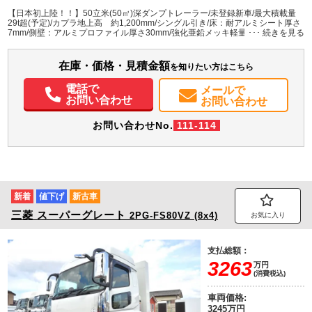
千葉県
W:2,380
W:2,490
－
H:1,900
H:3,497
【日本初上陸！！】50立米(50㎥)深ダンプトレーラー/未登録新車/最大積載量
29t超(予定)/カプラ地上高 約1,200mm/シングル引き/床：耐アルミシート厚さ
7mm/側壁：アルミプロファイル厚さ30mm/強化亜鉛メッキ軽量フレーム/BPW
装備情報
ジャパンアクスル/エアサス/リフトアクスル(中央1軸残し)
アルミホイール
在庫・価格・見積金額
を知りたい方はこちら
電話で
メールで
お問い合わせ
お問い合わせ
お問い合わせNo.
111-114
新着
値下げ
新古車
三菱
スーパーグレート
2PG-FS80VZ (8x4)
お気に入り
支払総額：
3263
万円
(消費税込)
車両価格:
3245万円