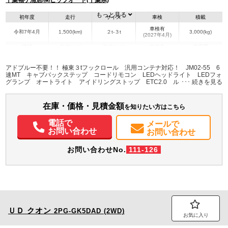
千葉袖ケ浦店/㈱ビップオート(千葉県)
もっと見る
初年度
走行
サイズ
車検
積載
車検有
令和7年4月
1,500(km)
２t-３t
3,000(kg)
(2027年4月)
地域
内寸(mm)
外寸(mm)
本体色
修復歴
L:4,320
ホワイト系
千葉県
-
W:1,695
無
アドブルー不要！！ 極東３tフックロール 汎用コンテナ対応！ JM02-55 6
H:1,980
速MT キャブバックステップ コードリモコン LEDヘッドライト LEDフォ
グランプ オートライト アイドリングストップ ETC2.0 ルームミラー一体
型バックモニター 後方作業灯 左電動格納ミラー
装備情報
在庫・価格・見積金額
エアコン
パワステ
パワーウィンドウ
ABS
エアバッグ
集中ドアロック
を知りたい方はこちら
電動格納ミラー
ETC
バックモニター
記録簿（一部含む）
電話で
メールで
取扱説明書（一部含む）
メンテナンスノート（保証書）
お問い合わせ
お問い合わせ
お問い合わせNo.
111-126
ＵＤ
クオン
2PG-GK5DAD (2WD)
お気に入り