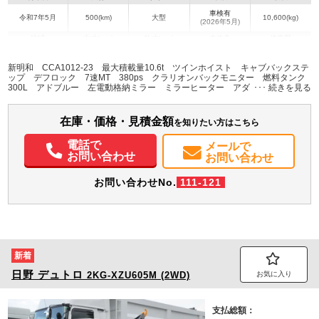
車検有
令和7年5月
500(km)
大型
10,600(kg)
(2026年5月)
地域
内寸(mm)
外寸(mm)
本体色
修復歴
L:9,245
ホワイト系
新入庫準備中
千葉県
-
W:2,495
無
新明和 CCA1012-23 最大積載量10.6t ツインホイスト キャブバックステ
H:3,725
ップ デフロック 7速MT 380ps クラリオンバックモニター 燃料タンク
300L アドブルー 左電動格納ミラー ミラーヒーター アダプティブクルー
ズコントロール 前方衝突警告 車線逸脱防止警告 オートライト LEDヘッ
装備情報
ドライト ベッド付 エアサスシート ETC
在庫・価格・見積金額
エアコン
パワステ
パワーウィンドウ
ABS
エアバッグ
集中ドアロック
を知りたい方はこちら
電動格納ミラー
エアサスシート
ETC
バックモニター
記録簿（一部含む）
電話で
メールで
取扱説明書（一部含む）
メンテナンスノート（保証書）
お問い合わせ
お問い合わせ
お問い合わせNo.
111-121
新着
日野
デュトロ
2KG-XZU605M (2WD)
お気に入り
支払総額：