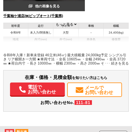
他の画像を見る
千葉袖ケ浦店/㈱ビップオート(千葉県)
もっと見る
初年度
走行
サイズ
車検
積載
令和8年
未入力/関係無し
大型
－
24,400(kg)
地域
内寸(mm)
外寸(mm)
本体色
修復歴
L:10,000
L:10,605
その他
千葉県
W:2,300
W:2,490
無
H:2,000
H:3,720
令和8年入庫！新車未登録 46立米(46㎥) 最大積載量 24,000kg予定 シングル引
き リア横開き一方開 ★車両寸法 ・全長 10605㎜ ・全幅 2490㎜ ・全高 3720
㎜ ★荷台内寸 ・長さ 10000㎜ ・横幅 2300㎜ ・高さ 2000㎜ その他寸法 ・ピ
ンから最後部迄の長さ 9885㎜ ・前廻り半径 1360㎜ ・後廻り半径 2050㎜
在庫・価格・見積金額
を知りたい方はこちら
電話で
メールで
お問い合わせ
お問い合わせ
お問い合わせNo.
111-81
新着
新古車