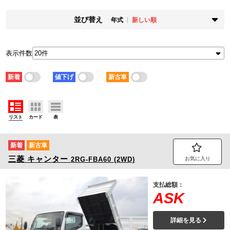
並び替え
年式
新しい順
掲載時期
年式
新着順
古い順
新しい順
古い順
表示件数
走行距離
価格
少ない順
多い順
安い順
高い順
新着
値下げ
新古車
積載量
車検残
少ない順
多い順
短い順
長い順
リスト
カード
表
新着
新古車
三菱
キャンター
2RG-FBA60 (2WD)
お気に入り
支払総額：
ASK
詳細を見る