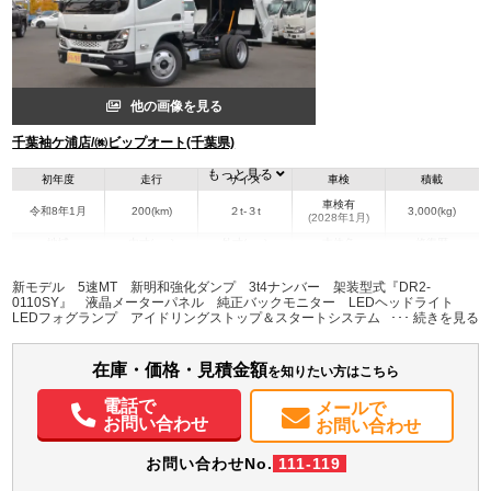
他の画像を見る
千葉袖ケ浦店/㈱ビップオート(千葉県)
もっと見る
初年度
走行
サイズ
車検
積載
車検有
令和8年1月
200(km)
２t-３t
3,000(kg)
(2028年1月)
地域
内寸(mm)
外寸(mm)
本体色
修復歴
L:4,695
ホワイト系
千葉県
-
W:1,695
無
新モデル 5速MT 新明和強化ダンプ 3t4ナンバー 架装型式『DR2-
H:1,980
0110SY』 液晶メーターパネル 純正バックモニター LEDヘッドライト
LEDフォグランプ アイドリングストップ＆スタートシステム アクティブサ
イドガードアシスト アクティブブレーキアシスト 車線逸脱防止警告
装備情報
Bluetooth 左電動格納ミラー
在庫・価格・見積金額
エアコン
パワステ
パワーウィンドウ
ABS
エアバッグ
集中ドアロック
を知りたい方はこちら
電動格納ミラー
バックモニター
取扱説明書（一部含む）
電話で
メールで
メンテナンスノート（保証書）
お問い合わせ
お問い合わせ
お問い合わせNo.
111-119