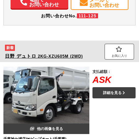
メールで
取扱説明書（一部含む）
メンテナンスノート（保証書）
お問い合わせ
お問い合わせ
お問い合わせNo.
111-125
新着
日野
デュトロ
2KG-XZU605M (2WD)
お気に入り
支払総額：
ASK
詳細を見る
他の画像を見る