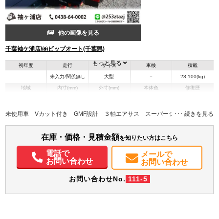
他の画像を見る
千葉袖ケ浦店/㈱ビップオート(千葉県)
もっと見る
初年度
走行
サイズ
車検
積載
未入力/関係無し
大型
－
28,100(kg)
地域
内寸(mm)
外寸(mm)
本体色
修復歴
L:12,000
L:12,120
その他
千葉県
W:2,490
W:2,490
－
H:2,550
H:2,550
未使用車 Vカット付き GMF設計 ３軸エアサス スーパーシングルタイヤ
在庫・価格・見積金額
を知りたい方はこちら
電話で
メールで
お問い合わせ
お問い合わせ
お問い合わせNo.
111-5