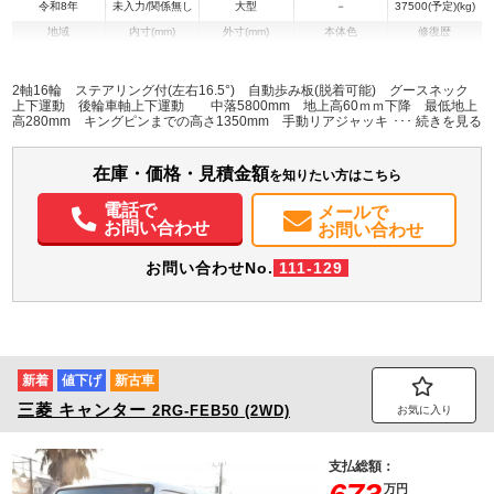
令和8年
未入力/関係無し
大型
－
37500(予定)(kg)
地域
内寸(mm)
外寸(mm)
本体色
修復歴
L:12,490
L:5,800
その他
千葉県
W:2,990
－
W:2,800
H:1,660
2軸16輪 ステアリング付(左右16.5°) 自動歩み板(脱着可能) グースネック
上下運動 後輪車軸上下運動 中落5800mm 地上高60ｍｍ下降 最低地上
高280mm キングピンまでの高さ1350mm 手動リアジャッキ ラジコン付
き 操作盤
在庫・価格・見積金額
を知りたい方はこちら
電話で
メールで
お問い合わせ
お問い合わせ
お問い合わせNo.
111-129
新着
値下げ
新古車
三菱
キャンター
2RG-FEB50 (2WD)
お気に入り
支払総額：
万円