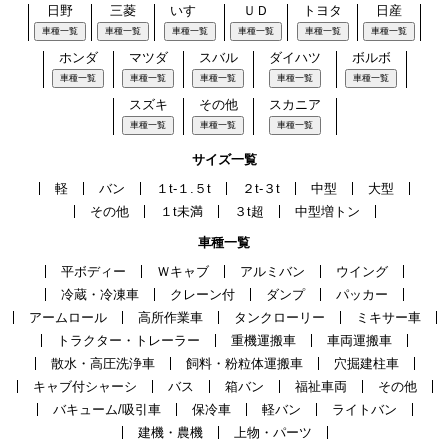
日野
三菱
いすゞ
ＵＤ
トヨタ
日産
車種一覧
車種一覧
車種一覧
車種一覧
車種一覧
車種一覧
ホンダ
マツダ
スバル
ダイハツ
ボルボ
車種一覧
車種一覧
車種一覧
車種一覧
車種一覧
スズキ
その他
スカニア
車種一覧
車種一覧
車種一覧
サイズ一覧
軽
バン
１t-１.５t
２t-３t
中型
大型
その他
１t未満
３t超
中型増トン
車種一覧
平ボディー
Ｗキャブ
アルミバン
ウイング
冷蔵・冷凍車
クレーン付
ダンプ
パッカー
アームロール
高所作業車
タンクローリー
ミキサー車
トラクター・トレーラー
重機運搬車
車両運搬車
散水・高圧洗浄車
飼料・粉粒体運搬車
穴掘建柱車
キャブ付シャーシ
バス
箱バン
福祉車両
その他
バキューム/吸引車
保冷車
軽バン
ライトバン
建機・農機
上物・パーツ