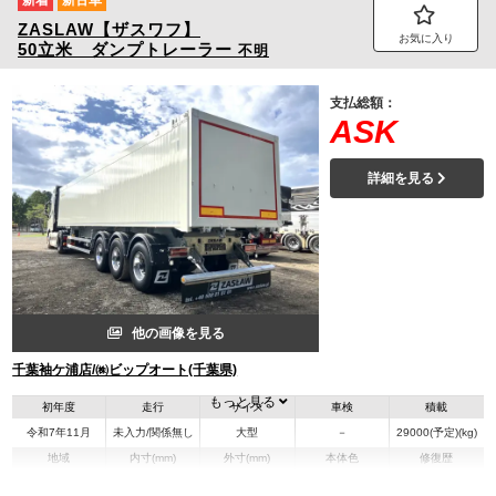
ZASLAW【ザスワフ】
お気に入り
50立米 ダンプトレーラー
不明
支払総額：
ASK
詳細を見る
他の画像を見る
千葉袖ケ浦店/㈱ビップオート(千葉県)
もっと見る
初年度
走行
サイズ
車検
積載
令和7年11月
未入力/関係無し
大型
－
29000(予定)(kg)
地域
内寸(mm)
外寸(mm)
本体色
修復歴
L:11,147
L:12,275
ホワイト系