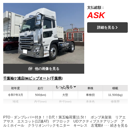
支払総額：
ASK
詳細を見る
他の画像を見る
千葉袖ケ浦店/㈱ビップオート(千葉県)
もっと見る
初年度
走行
サイズ
車検
積載
令和7年3月
500(km)
大型
車検切
11,500(kg)
地域
内寸(mm)
外寸(mm)
本体色
修復歴
L:5,925
ホワイト系
千葉県
-
W:2,495
無
H:3,350
PTO・ダンプレバー付き！！D尺！第五輪荷重11.5t！ ポンプ未架装 リアエ
アサス エスコット(12速AT) デフロック UDアクティブステアリング ア
ルミホイール クラリオンバックモニター キーレス 左電動格納ミラー
装備情報
ETC2.0 エアサスシート