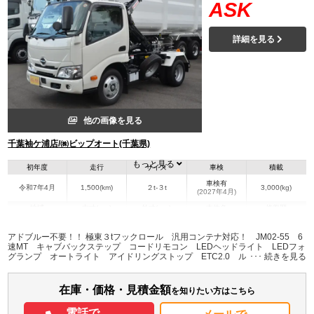
ASK
詳細を見る
他の画像を見る
千葉袖ケ浦店/㈱ビップオート(千葉県)
もっと見る
初年度
走行
サイズ
車検
積載
車検有
令和7年4月
1,500(km)
２t-３t
3,000(kg)
(2027年4月)
地域
内寸(mm)
外寸(mm)
本体色
修復歴
L:4,320
ホワイト系
千葉県
-
W:1,695
無
アドブルー不要！！ 極東３tフックロール 汎用コンテナ対応！ JM02-55 6
H:1,980
速MT キャブバックステップ コードリモコン LEDヘッドライト LEDフォ
グランプ オートライト アイドリングストップ ETC2.0 ルームミラー一体
型バックモニター 後方作業灯 左電動格納ミラー
装備情報
在庫・価格・見積金額
エアコン
パワステ
パワーウィンドウ
ABS
エアバッグ
集中ドアロック
を知りたい方はこちら
電動格納ミラー
ETC
バックモニター
記録簿（一部含む）
電話で