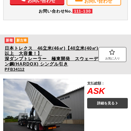
お問い合わせ
お問い合わせ
お問い合わせNo.
111-130
新着
新古車
日本トレクス 46立米(46㎥)【40立米(40㎥)
以上 大容量！】
深ダンプトレーラー 極東開発 スウェーデ
お気に入り
ン鋼(HARDOX) シングル引き
PFB34112
支払総額：
ASK
詳細を見る