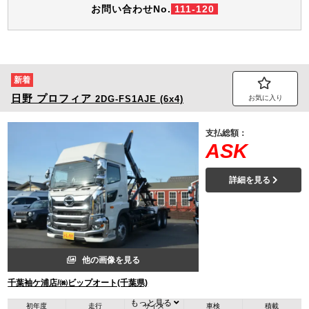
お問い合わせNo.
111-120
新着
日野
プロフィア
2DG-FS1AJE (6x4)
お気に入り
支払総額：
ASK
詳細を見る
他の画像を見る
千葉袖ケ浦店/㈱ビップオート(千葉県)
もっと見る
初年度
走行
サイズ
車検
積載