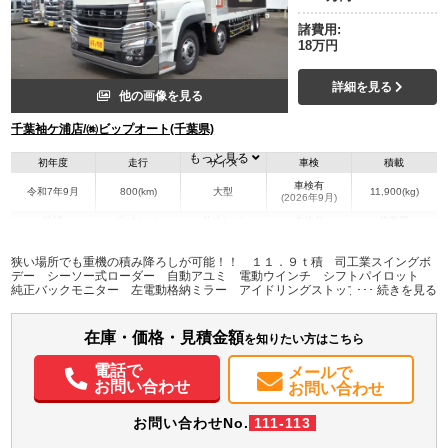
諸費用:
18万円
詳細を見る
他の画像を見る
千葉袖ケ浦店/㈱ビップオート(千葉県)
もっと見る
初年度
走行
サイズ
車検
積載
車検有
令和7年9月
800(km)
大型
11,900(kg)
(2026年9月)
地域
内寸(mm)
外寸(mm)
本体色
修復歴
L:11,490
ホワイト系
千葉県
-
W:2,490
無
狭い場所でも重機の積み降ろしが可能！！ １１．９ｔ積 司工業スイングボ
H:3,520
デー シーソー式ローダー 自動アユミ 電動ウインチ シフトパイロット
純正バックモニター 左電動格納ミラー アイドリングストップ デフロッ
ク 回送車 ４軸低床
装備情報
在庫・価格・見積金額
エアコン
パワステ
パワーウィンドウ
ABS
エアバッグ
集中ドアロック
を知りたい方はこちら
電動格納ミラー
エアサスシート
バックモニター
記録簿（一部含む）
電話で
メールで
取扱説明書（一部含む）
メンテナンスノート（保証書）
お問い合わせ
お問い合わせ
お問い合わせNo.
111-113