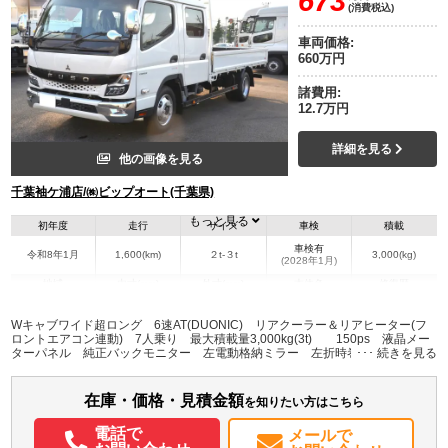
673
(消費税込)
車両価格:
660万円
諸費用:
12.7万円
詳細を見る
他の画像を見る
千葉袖ケ浦店/㈱ビップオート(千葉県)
もっと見る
初年度
走行
サイズ
車検
積載
車検有
令和8年1月
1,600(km)
２t-３t
3,000(kg)
(2028年1月)
地域
内寸(mm)
外寸(mm)
本体色
修復歴
L:4,000
L:6,835
ホワイト系
千葉県
W:1,900
W:2,000
無
Wキャブワイド超ロング 6速AT(DUONIC) リアクーラー＆リアヒーター(フ
H:370
H:2,250
ロントエアコン連動) 7人乗り 最大積載量3,000kg(3t) 150ps 液晶メー
ターパネル 純正バックモニター 左電動格納ミラー 左折時巻き込みセンサ
ー フロントＬＥＤヘッドライト ＬＥＤフォグランプ メッキフロントバン
装備情報
パーコーナー メッキドアミラーカバー AM/FMラジオ 燃料タンク１００Ｌ
在庫・価格・見積金額
エアコン
パワステ
パワーウィンドウ
ABS
エアバッグ
集中ドアロック
を知りたい方はこちら
電動格納ミラー
バックモニター
記録簿（一部含む）
取扱説明書（一部含む）
電話で
メールで
メンテナンスノート（保証書）