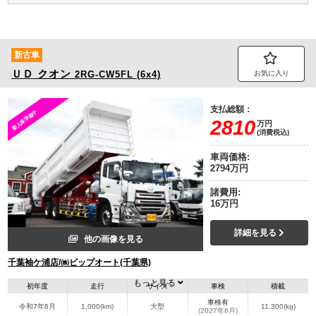
新古車
ＵＤ
クオン
2RG-CW5FL (6x4)
お気に入り
支払総額：
2810
万円
(消費税込)
車両価格:
2794万円
諸費用:
16万円
詳細を見る
他の画像を見る
千葉袖ケ浦店/㈱ビップオート(千葉県)
もっと見る
初年度
走行
サイズ
車検
積載
車検有
令和7年6月
1,000(km)
大型
11,300(kg)
(2027年6月)