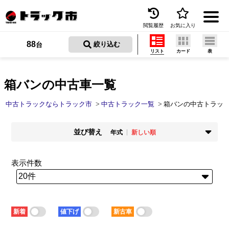
閲覧履歴
お気に入り
Menu
88
 絞り込む
台
リスト
カード
表
中古トラックを探す
トラック買取
箱バンの中古車一覧
トラック市とは
中古トラックならトラック市
中古トラック一覧
箱バンの中古トラッ
加盟店一覧
並び替え
年式
新しい順
お問い合わせ
掲載時期
年式
新着順
古い順
新しい順
古い順
表示件数
お気に入り
走行距離
価格
少ない順
多い順
安い順
高い順
閲覧履歴
積載量
車検残
少ない順
多い順
短い順
長い順
保存した検索条件
新着
値下げ
新古車