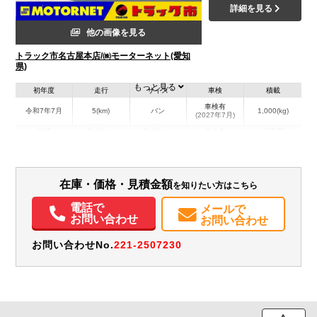
詳細を見る
他の画像を見る
トラック市名古屋本店/㈱モーターネット(愛知
県)
もっと見る
初年度
走行
サイズ
車検
積載
車検有
令和7年7月
5(km)
バン
1,000(kg)
(2027年7月)
地域
内寸(mm)
外寸(mm)
本体色
修復歴
L:484
ホワイト系
愛知県
-
W:188
無
H:210
在庫・価格・見積金額
を知りたい方はこちら
電話で
メールで
お問い合わせ
お問い合わせ
お問い合わせNo.
221-2507230