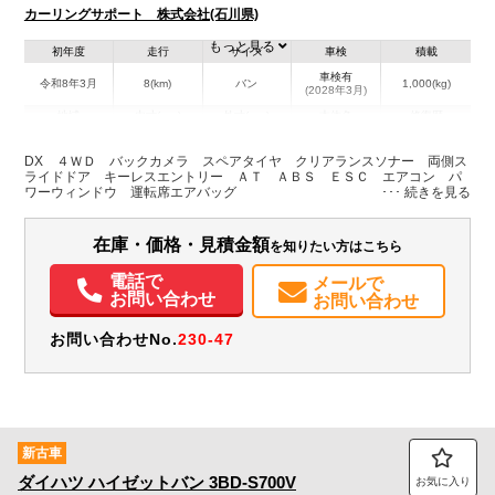
カーリングサポート 株式会社(石川県)
もっと見る
初年度
走行
サイズ
車検
積載
車検有
令和8年3月
8(km)
バン
1,000(kg)
(2028年3月)
地域
内寸(mm)
外寸(mm)
本体色
修復歴
L:4,690
その他
石川県
-
W:1,690
－
DX ４ＷＤ バックカメラ スペアタイヤ クリアランスソナー 両側ス
H:1,990
ライドドア キーレスエントリー ＡＴ ＡＢＳ ＥＳＣ エアコン パ
ワーウィンドウ 運転席エアバッグ
装備情報
在庫・価格・見積金額
を知りたい方はこちら
エアコン
パワステ
パワーウィンドウ
ABS
エアバッグ
バックモニター
記録簿（一部含む）
取扱説明書（一部含む）
メンテナンスノート（保証書）
電話で
メールで
お問い合わせ
お問い合わせ
お問い合わせNo.
230-47
新古車
ダイハツ
ハイゼットバン
3BD-S700V
お気に入り