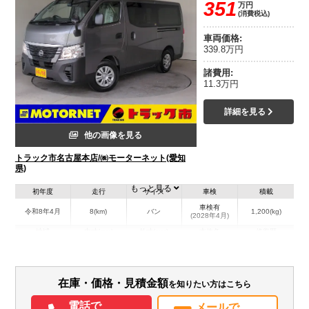
351
万円
(消費税込)
車両価格:
339.8万円
諸費用:
11.3万円
詳細を見る
他の画像を見る
トラック市名古屋本店/㈱モーターネット(愛知
県)
もっと見る
初年度
走行
サイズ
車検
積載
車検有
令和8年4月
8(km)
バン
1,200(kg)
(2028年4月)
地域
内寸(mm)
外寸(mm)
本体色
修復歴
グレー系
愛知県
-
-
無
在庫・価格・見積金額
を知りたい方はこちら
電話で
メールで