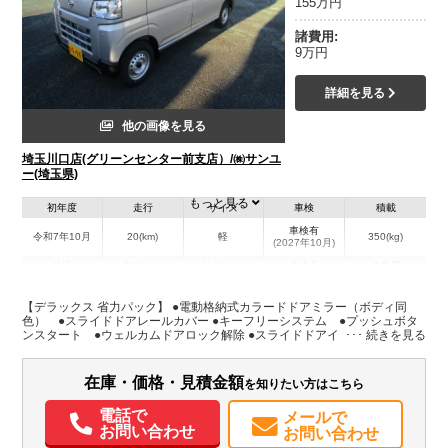
155万円
諸費用:
9万円
詳細を見る
他の画像を見る
埼玉川口店(グリーンセンター前支店）/㈱サンユ
ー(埼玉県)
もっと見る
初年度
走行
サイズ
車検
積載
車検有
令和7年10月
20(km)
軽
350(kg)
(2027年10月)
地域
内寸(mm)
外寸(mm)
本体色
修復歴
シルバー系
埼玉県
-
-
－
【デラックス 省力パック】 ●電動格納式カラードドアミラー（ボディ同
色） ●スライドドアレールカバー ●キーフリーシステム ●プッシュボタ
ンスタート ●ウェルカムドアロック解除 ●スライドドアイージークローザ
装備情報
ー（両側）●セキュリティアラーム
エアコン
パワステ
パワーウィンドウ
ABS
エアバッグ
集中ドアロック
在庫・価格・見積金額
を知りたい方はこちら
電動格納ミラー
カーナビ
TV
ETC
記録簿（一部含む）
取扱説明書（一部含む）
メンテナンスノート（保証書）
電話で
メールで
お問い合わせ
お問い合わせ