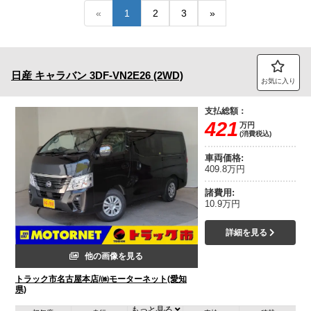
«
1
2
3
»
トラック市FC会員専用ページはこちら
ログイン
日産
キャラバン
3DF-VN2E26 (2WD)
お気に入り
支払総額：
421
万円
(消費税込)
車両価格:
409.8万円
諸費用:
10.9万円
詳細を見る
他の画像を見る
トラック市名古屋本店/㈱モーターネット(愛知
県)
もっと見る