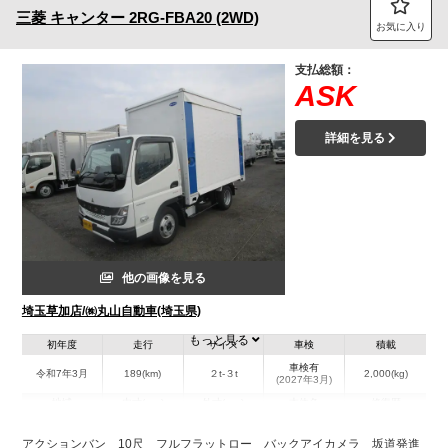
三菱
キャンター
2RG-FBA20 (2WD)
お気に入り
支払総額：
ASK
詳細を見る
他の画像を見る
埼玉草加店/㈱丸山自動車(埼玉県)
もっと見る
初年度
走行
サイズ
車検
積載
車検有
令和7年3月
189(km)
２t-３t
2,000(kg)
(2027年3月)
地域
内寸(mm)
外寸(mm)
本体色
修復歴
L:3,300
L:4,810
ホワイト系
埼玉県
W:1,575
W:1,820
無
アクションバン 10尺 フルフラットロー バックアイカメラ 坂道発進