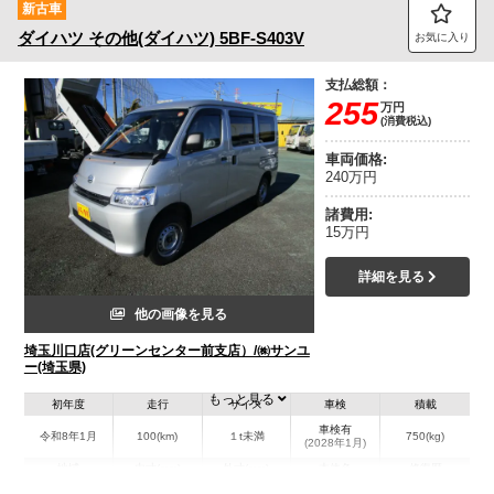
新古車
ダイハツ
その他(ダイハツ)
5BF-S403V
お気に入り
支払総額：
255
万円
(消費税込)
車両価格:
240万円
諸費用:
15万円
詳細を見る
他の画像を見る
埼玉川口店(グリーンセンター前支店）/㈱サンユ
ー(埼玉県)
もっと見る
初年度
走行
サイズ
車検
積載
車検有
令和8年1月
100(km)
１t未満
750(kg)
(2028年1月)
地域
内寸(mm)
外寸(mm)
本体色
修復歴
シルバー系