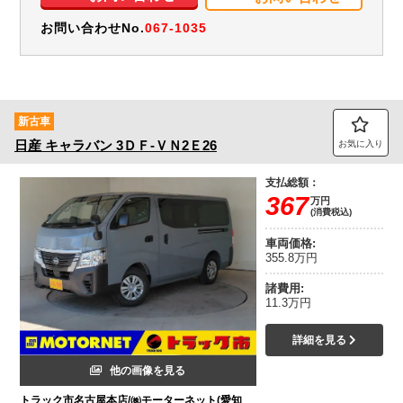
お問い合わせNo.
067-1035
新古車
日産
キャラバン
3ＤＦ-ＶＮ2Ｅ26
お気に入り
支払総額：
367
万円
(消費税込)
車両価格:
355.8万円
諸費用:
11.3万円
詳細を見る
他の画像を見る
トラック市名古屋本店/㈱モーターネット(愛知