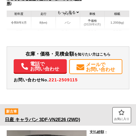
県)
もっと見る
初年度
走行
サイズ
車検
積載
予備検
令和8年4月
8(km)
バン
1,200(kg)
(2028年4月)
地域
内寸(mm)
外寸(mm)
本体色
修復歴
その他
愛知県
-
-
無
装備情報
在庫・価格・見積金額
を知りたい方はこちら
電話で
エアコン
パワステ
パワーウィンドウ
ABS
エアバッグ
集中ドアロック
メールで
お問い合わせ
お問い合わせ
お問い合わせNo.
221-2509115
新古車
日産
キャラバン
3DF-VN2E26 (2WD)
お気に入り
支払総額：