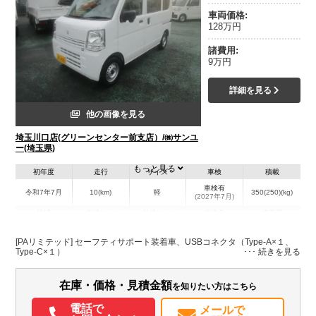
車両価格:
128万円
諸費用:
9万円
詳細を見る
他の画像を見る
埼玉川口店(グリーンセンター前支店）/㈱サンユ
ー(埼玉県)
もっと見る
初年度
走行
サイズ
車検
積載
車検有
令和7年7月
10(km)
軽
350(250)(kg)
(2027年7月)
地域
内寸(mm)
外寸(mm)
本体色
修復歴
ホワイト系
埼玉県
-
-
－
[PAリミテッド] セーフティサポート装着車、USBコネクタ（Type-A×１、
Type-C×１）
装備情報
在庫・価格・見積金額
を知りたい方はこちら
エアコン
パワステ
パワーウィンドウ
ABS
エアバッグ
集中ドアロック
記録簿（一部含む）
取扱説明書（一部含む）
メンテナンスノート（保証書）
電話で
メールで