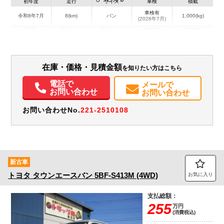
初年度
走行
サイズ
車検
積載
車検有
令和8年7月
8(km)
バン
1,000(kg)
(2028年7月)
地域
内寸(mm)
外寸(mm)
本体色
修復歴
その他
愛知県
-
-
無
装備情報
在庫・価格・見積金額
を知りたい方はこちら
電話で
エアコン
パワステ
パワーウィンドウ
ABS
エアバッグ
集中ドアロック
メールで
お問い合わせ
お問い合わせ
電動格納ミラー
バックモニター
お問い合わせNo.
221-2510108
新古車
トヨタ
タウンエースバン
5BF-S413M (4WD)
お気に入り
支払総額：
255
万円
(消費税込)