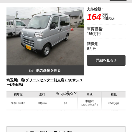
支払総額：
164
万円
(消費税込)
車両価格:
155万円
諸費用:
9万円
詳細を見る
他の画像を見る
埼玉川口店(グリーンセンター前支店）/㈱サンユ
ー(埼玉県)
もっと見る
初年度
走行
サイズ
車検
積載
車検有
令和8年3月
10(km)
軽
350(kg)
(2028年3月)
地域
内寸(mm)
外寸(mm)
本体色
修復歴
シルバー系
埼玉県
-
-
－