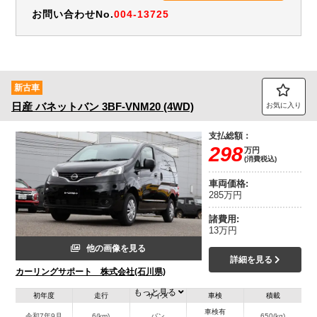
お問い合わせNo.
004-13725
新古車
日産
バネットバン
3BF-VNM20 (4WD)
お気に入り
支払総額：
298
万円
(消費税込)
車両価格:
285万円
諸費用:
13万円
他の画像を見る
詳細を見る
カーリングサポート 株式会社(石川県)
もっと見る
初年度
走行
サイズ
車検
積載
車検有
令和7年9月
6(km)
バン
650(kg)