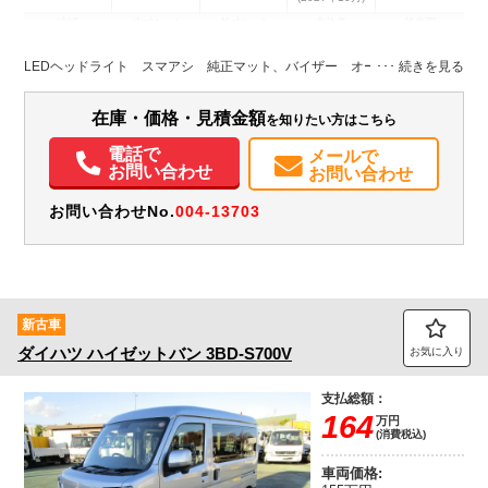
地域
内寸(mm)
外寸(mm)
本体色
修復歴
ホワイト系
埼玉県
-
-
－
LEDヘッドライト スマアシ 純正マット、バイザー オーディオレス
装備情報
在庫・価格・見積金額
を知りたい方はこちら
エアコン
パワステ
パワーウィンドウ
ABS
エアバッグ
集中ドアロック
電話で
メールで
記録簿（一部含む）
取扱説明書（一部含む）
メンテナンスノート（保証書）
お問い合わせ
お問い合わせ
お問い合わせNo.
004-13703
新古車
ダイハツ
ハイゼットバン
3BD-S700V
お気に入り
支払総額：
164
万円
(消費税込)
車両価格: