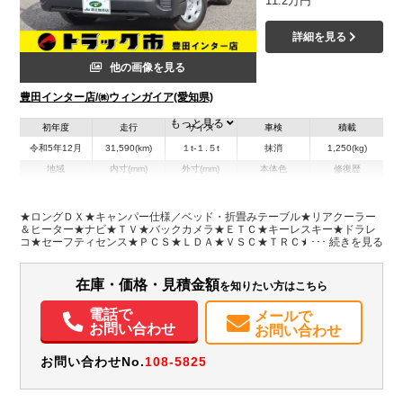
11.2万円
詳細を見る
他の画像を見る
豊田インター店/㈱ウィンガイア(愛知県)
もっと見る
初年度
走行
サイズ
車検
積載
令和5年12月
31,590(km)
１t-１.５t
抹消
1,250(kg)
地域
内寸(mm)
外寸(mm)
本体色
修復歴
L:2,860
L:4,690
ブラック系
愛知県
W:1,550
W:1,690
無
H:1,310
H:1,980
★ロングＤＸ★キャンパー仕様／ベッド・折畳みテーブル★リアクーラー
＆ヒーター★ナビ★ＴＶ★バックカメラ★ＥＴＣ★キーレスキー★ドラレ
コ★セーフティセンス★ＰＣＳ★ＬＤＡ★ＶＳＣ★ＴＲＣ★ＷエアＢ★ス
装備情報
ライド小窓★荷台内寸２８６ｘ１５５ｘ１３１★車両総重量３０９５Ｋｇ
★１ＴＲエンジン１３６馬力★保証書・記録簿３枚・予備キーレスキー★
エアコン
パワステ
パワーウィンドウ
ABS
エアバッグ
集中ドアロック
取説★フロアマット・バイザー
在庫・価格・見積金額
を知りたい方はこちら
カーナビ
TV
ETC
バックモニター
ドラレコ
記録簿（一部含む）
取扱説明書（一部含む）
メンテナンスノート（保証書）
電話で
メールで
お問い合わせ
お問い合わせ
お問い合わせNo.
108-5825