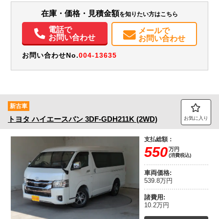
在庫・価格・見積金額
を知りたい方はこちら
エアコン
パワステ
パワーウィンドウ
ABS
エアバッグ
集中ドアロック
記録簿（一部含む）
取扱説明書（一部含む）
メンテナンスノート（保証書）
電話で
メールで
お問い合わせ
お問い合わせ
お問い合わせNo.
004-13635
新古車
トヨタ
ハイエースバン
3DF-GDH211K (2WD)
お気に入り
支払総額：
550
万円
(消費税込)
車両価格:
539.8万円
諸費用:
10.2万円