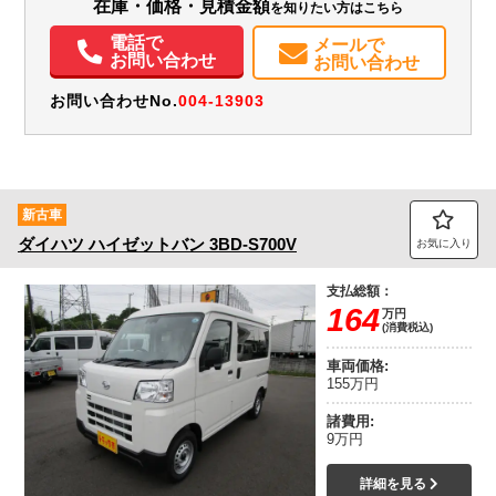
装備情報
在庫・価格・見積金額
を知りたい方はこちら
電話で
エアコン
パワステ
パワーウィンドウ
ABS
エアバッグ
集中ドアロック
メールで
お問い合わせ
お問い合わせ
カーナビ
TV
バックモニター
記録簿（一部含む）
取扱説明書（一部含む）
メンテナンスノート（保証書）
お問い合わせNo.
004-13903
新古車
ダイハツ
ハイゼットバン
3BD-S700V
お気に入り
支払総額：
164
万円
(消費税込)
車両価格:
155万円
諸費用:
9万円
詳細を見る