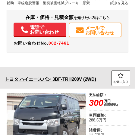
H:1,990
H:2,910
補助 車線逸脱警報 衝突被害軽減ブレーキ 尿素
装備情報
在庫・価格・見積金額
を知りたい方はこちら
エアコン
パワステ
パワーウィンドウ
ABS
エアバッグ
電動格納ミラー
電話で
メールで
バックモニター
取扱説明書（一部含む）
メンテナンスノート（保証書）
お問い合わせ
お問い合わせ
お問い合わせNo.
002-7461
トヨタ
ハイエースバン
3BF-TRH200V (2WD)
お気に入り
支払総額：
300
万円
(消費税込)
車両価格:
288.6万円
諸費用: