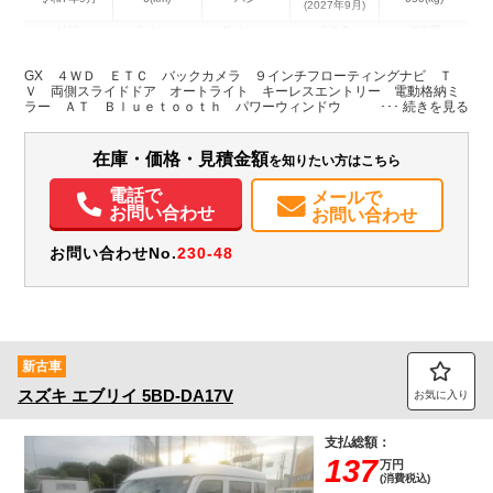
(2027年9月)
地域
内寸(mm)
外寸(mm)
本体色
修復歴
L:4,410
その他
石川県
-
W:1,690
－
GX ４ＷＤ ＥＴＣ バックカメラ ９インチフローティングナビ Ｔ
H:1,880
Ｖ 両側スライドドア オートライト キーレスエントリー 電動格納ミ
ラー ＡＴ Ｂｌｕｅｔｏｏｔｈ パワーウィンドウ
装備情報
在庫・価格・見積金額
を知りたい方はこちら
エアコン
パワステ
パワーウィンドウ
ABS
エアバッグ
カーナビ
TV
ETC
バックモニター
記録簿（一部含む）
取扱説明書（一部含む）
電話で
メールで
メンテナンスノート（保証書）
お問い合わせ
お問い合わせ
お問い合わせNo.
230-48
新古車
スズキ
エブリイ
5BD-DA17V
お気に入り
支払総額：
137
万円
(消費税込)