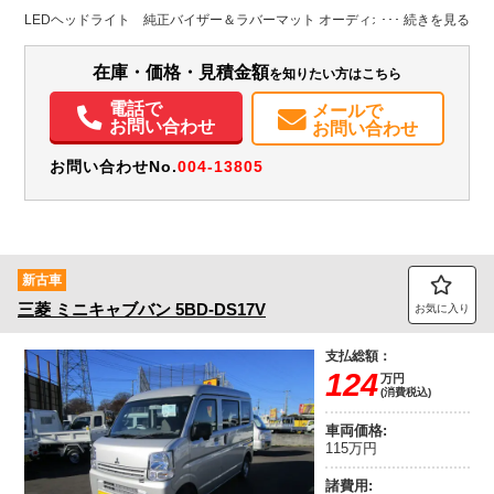
埼玉県
-
-
－
LEDヘッドライト 純正バイザー＆ラバーマット オーディオレス
装備情報
在庫・価格・見積金額
を知りたい方はこちら
エアコン
パワステ
パワーウィンドウ
ABS
エアバッグ
集中ドアロック
電話で
メールで
電動格納ミラー
記録簿（一部含む）
取扱説明書（一部含む）
お問い合わせ
お問い合わせ
メンテナンスノート（保証書）
お問い合わせNo.
004-13805
新古車
三菱
ミニキャブバン
5BD-DS17V
お気に入り
支払総額：
124
万円
(消費税込)
車両価格:
115万円
諸費用: