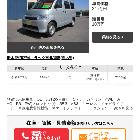
車両価格:
245万円
諸費用:
10万円
詳細を見る
他の画像を見る
栃木鹿沼店/㈱トラック市北関東(栃木県)
もっと見る
初年度
走行
サイズ
車検
積載
車検有
令和8年7月
14(km)
バン
700(kg)
(2028年7月)
地域
内寸(mm)
外寸(mm)
本体色
修復歴
L:4,060
シルバー系
栃木県
-
W:1,660
無
登録済未使用車 GL 0.7t 2/5人乗り 5ドア ガソリン 4WD AT
H:1,930
AC PS PW(フロントのみ) SRS ABS キーレス（イモビライザ
ー） 車線逸脱警報機能 スマートアシスト トラクションコントロール
装備情報
在庫・価格・見積金額
を知りたい方はこちら
エアコン
パワステ
パワーウィンドウ
ABS
エアバッグ
集中ドアロック
取扱説明書（一部含む）
電話で
メールで
お問い合わせ
お問い合わせ