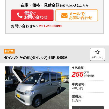
装備情報
在庫・価格・見積金額
を知りたい方はこちら
電話で
エアコン
パワステ
パワーウィンドウ
ABS
エアバッグ
集中ドアロック
メールで
お問い合わせ
お問い合わせ
電動格納ミラー
バックモニター
お問い合わせNo.
221-2508095
新古車
ダイハツ
その他(ダイハツ)
5BF-S403V
お気に入り
支払総額：
255
万円
(消費税込)
車両価格:
240万円
諸費用:
15万円