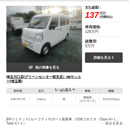
支払総額：
137
万円
(消費税込)
車両価格:
128万円
諸費用:
9万円
詳細を見る
他の画像を見る
埼玉川口店(グリーンセンター前支店）/㈱サンユ
ー(埼玉県)
もっと見る
初年度
走行
サイズ
車検
積載
車検有
令和7年7月
10(km)
軽
350(250)(kg)
(2027年7月)
地域
内寸(mm)
外寸(mm)
本体色
修復歴
ホワイト系
埼玉県
-
-
－
[PAリミテッド] セーフティサポート装着車、USBコネクタ（Type-A×１、
Type-C×１）
装備情報