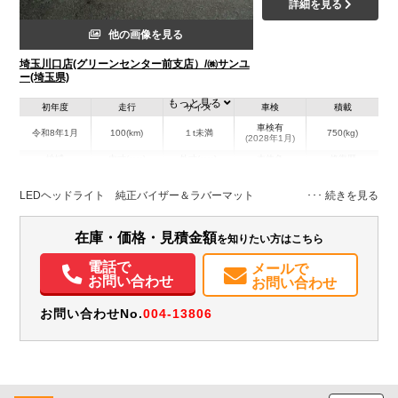
詳細を見る
他の画像を見る
埼玉川口店(グリーンセンター前支店）/㈱サンユ
ー(埼玉県)
もっと見る
初年度
走行
サイズ
車検
積載
車検有
令和8年1月
100(km)
１t未満
750(kg)
(2028年1月)
地域
内寸(mm)
外寸(mm)
本体色
修復歴
シルバー系
埼玉県
-
-
－
LEDヘッドライト 純正バイザー＆ラバーマット
装備情報
在庫・価格・見積金額
を知りたい方はこちら
エアコン
パワステ
パワーウィンドウ
ABS
エアバッグ
集中ドアロック
電話で
メールで
記録簿（一部含む）
取扱説明書（一部含む）
メンテナンスノート（保証書）
お問い合わせ
お問い合わせ
お問い合わせNo.
004-13806