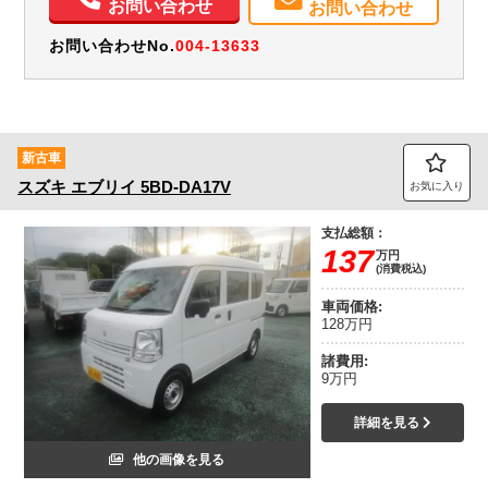
お問い合わせ
お問い合わせ
お問い合わせNo.
004-13633
新古車
スズキ
エブリイ
5BD-DA17V
お気に入り
支払総額：
137
万円
(消費税込)
車両価格:
128万円
諸費用:
9万円
詳細を見る
他の画像を見る