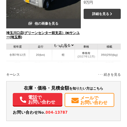
9万円
詳細を見る
他の画像を見る
埼玉川口店(グリーンセンター前支店）/㈱サンユ
ー(埼玉県)
もっと見る
初年度
走行
サイズ
車検
積載
車検有
令和7年12月
20(km)
軽
350(250)(kg)
(2027年12月)
地域
内寸(mm)
外寸(mm)
本体色
修復歴
シルバー系
埼玉県
-
-
－
キーレス
装備情報
在庫・価格・見積金額
を知りたい方はこちら
エアコン
パワステ
ABS
エアバッグ
集中ドアロック
電話で
メールで
記録簿（一部含む）
取扱説明書（一部含む）
メンテナンスノート（保証書）
お問い合わせ
お問い合わせ
お問い合わせNo.
004-13787