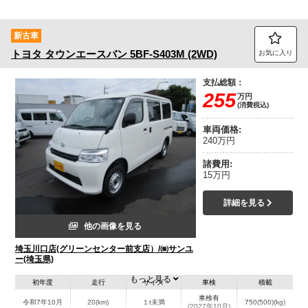
新古車
トヨタ
タウンエースバン
5BF-S403M (2WD)
お気に入り
支払総額：
255
万円
(消費税込)
車両価格:
240万円
諸費用:
15万円
詳細を見る
他の画像を見る
埼玉川口店(グリーンセンター前支店）/㈱サンユ
ー(埼玉県)
もっと見る
初年度
走行
サイズ
車検
積載
車検有
令和7年10月
20(km)
１t未満
750(500)(kg)
(2027年10月)