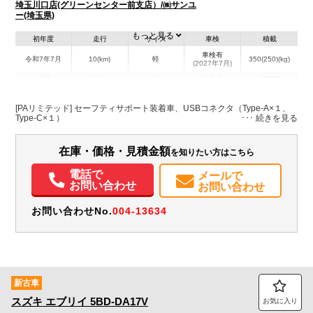
埼玉川口店(グリーンセンター前支店）/㈱サンユ
ー(埼玉県)
もっと見る
初年度
走行
サイズ
車検
積載
車検有
令和7年7月
10(km)
軽
350(250)(kg)
(2027年7月)
地域
内寸(mm)
外寸(mm)
本体色
修復歴
ホワイト系
埼玉県
-
-
－
[PAリミテッド] セーフティサポート装着車、USBコネクタ（Type-A×１、
Type-C×１）
装備情報
在庫・価格・見積金額
を知りたい方はこちら
エアコン
パワステ
パワーウィンドウ
ABS
エアバッグ
集中ドアロック
記録簿（一部含む）
取扱説明書（一部含む）
メンテナンスノート（保証書）
電話で
メールで
お問い合わせ
お問い合わせ
お問い合わせNo.
004-13634
新古車
スズキ
エブリイ
5BD-DA17V
お気に入り