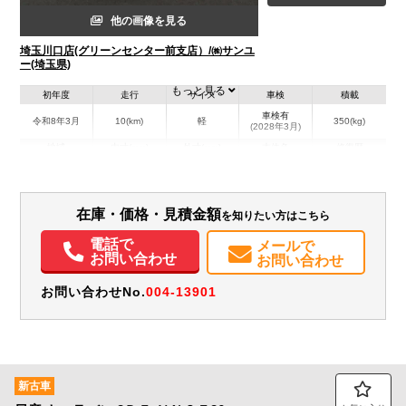
他の画像を見る
埼玉川口店(グリーンセンター前支店）/㈱サンユ
ー(埼玉県)
もっと見る
初年度
走行
サイズ
車検
積載
車検有
令和8年3月
10(km)
軽
350(kg)
(2028年3月)
地域
内寸(mm)
外寸(mm)
本体色
修復歴
ホワイト系
埼玉県
-
-
－
装備情報
在庫・価格・見積金額
を知りたい方はこちら
電話で
エアコン
パワステ
パワーウィンドウ
ABS
エアバッグ
集中ドアロック
メールで
お問い合わせ
お問い合わせ
電動格納ミラー
カーナビ
TV
バックモニター
記録簿（一部含む）
取扱説明書（一部含む）
メンテナンスノート（保証書）
お問い合わせNo.
004-13901
新古車