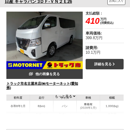
日産
キャラバン
3ＤＦ-ＶＮ２Ｅ26
お気に入り
支払総額：
410
万円
(消費税込)
車両価格:
399.8万円
諸費用:
10.1万円
詳細を見る
他の画像を見る
トラック市名古屋本店/㈱モーターネット(愛知
県)
もっと見る
初年度
走行
サイズ
車検
積載
車検有
令和8年1月
8(km)
バン
1,000(kg)
(2028年1月)
地域
内寸(mm)
外寸(mm)
本体色
修復歴
ホワイト系
愛知県
-
-
無