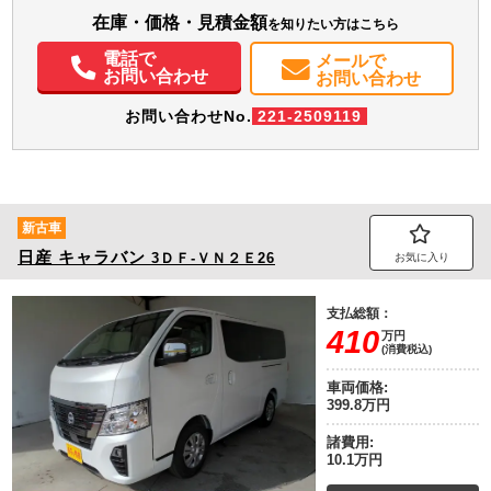
在庫・価格・見積金額
を知りたい方はこちら
電話で
メールで
お問い合わせ
お問い合わせ
お問い合わせNo.
221-2509119
新古車
日産
キャラバン
3ＤＦ-ＶＮ２Ｅ26
お気に入り
支払総額：
410
万円
(消費税込)
車両価格:
399.8万円
諸費用:
10.1万円