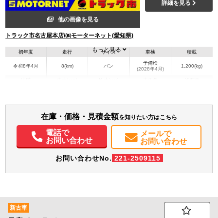
詳細を見る
他の画像を見る
トラック市名古屋本店/㈱モーターネット(愛知県)
もっと見る
初年度
走行
サイズ
車検
積載
予備検
令和8年4月
8(km)
バン
1,200(kg)
(2028年4月)
地域
内寸(mm)
外寸(mm)
本体色
修復歴
その他
愛知県
-
-
無
装備情報
在庫・価格・見積金額
を知りたい方はこちら
エアコン
パワステ
パワーウィンドウ
ABS
エアバッグ
集中ドアロック
電話で
メールで
お問い合わせ
お問い合わせ
お問い合わせNo.
221-2509115
新古車