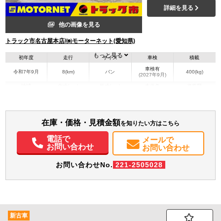
詳細を見る
他の画像を見る
トラック市名古屋本店/㈱モーターネット(愛知県)
もっと見る
初年度
走行
サイズ
車検
積載
車検有
令和7年9月
8(km)
バン
400(kg)
(2027年9月)
地域
内寸(mm)
外寸(mm)
本体色
修復歴
ブラック系
愛知県
-
-
無
装備情報
在庫・価格・見積金額
を知りたい方はこちら
エアコン
パワステ
パワーウィンドウ
ABS
電動格納ミラー
記録簿（一部含む）
電話で
メールで
お問い合わせ
取扱説明書（一部含む）
メンテナンスノート（保証書）
お問い合わせ
お問い合わせNo.
221-2505028
新古車