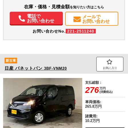
装備情報
在庫・価格・見積金額
を知りたい方はこちら
エアコン
パワステ
パワーウィンドウ
ABS
エアバッグ
集中ドアロック
電話で
メールで
お問い合わせ
電動格納ミラー
お問い合わせ
お問い合わせNo.
221-2511240
新古車
日産
バネットバン
3BF-VNM20
お気に入り
支払総額：
276
万円
(消費税込)
車両価格:
265.8万円
諸費用:
10.2万円