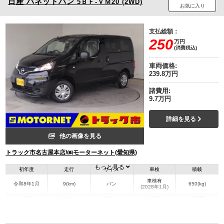
日産
バネットバン
5ＢＦ-ＶＭ20 (2WD)
お気に入り
支払総額：
250
万円
(消費税込)
車両価格:
239.8万円
諸費用:
9.7万円
詳細を見る
他の画像を見る
トラック市名古屋本店/㈱モーターネット(愛知県)
もっと見る
初年度
走行
サイズ
車検
積載
車検有
令和8年1月
9(km)
バン
650(kg)
(2028年1月)
地域
内寸(mm)
外寸(mm)
本体色
修復歴
その他
愛知県
-
-
無