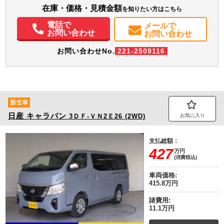
在庫・価格・見積金額
を知りたい方はこちら
電話で
メールで
お問い合わせ
お問い合わせ
お問い合わせNo.
221-2509116
新古車
日産
キャラバン
3ＤＦ-ＶＮ2Ｅ26 (2WD)
お気に入り
支払総額：
427
万円
(消費税込)
車両価格:
415.8万円
諸費用:
11.1万円