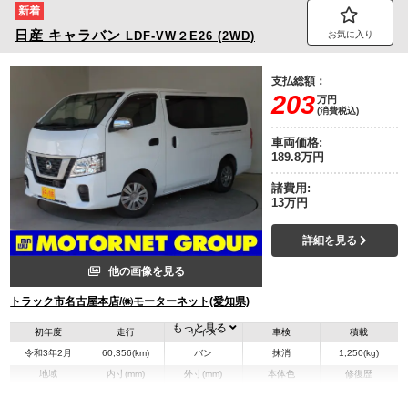
新着
日産
キャラバン
LDF-VW２E26 (2WD)
お気に入り
支払総額：
203
万円
(消費税込)
車両価格:
189.8万円
諸費用:
13万円
詳細を見る
他の画像を見る
トラック市名古屋本店/㈱モーターネット(愛知県)
もっと見る
初年度
走行
サイズ
車検
積載
令和3年2月
60,356(km)
バン
抹消
1,250(kg)
地域
内寸(mm)
外寸(mm)
本体色
修復歴
その他
愛知県
-
-
無