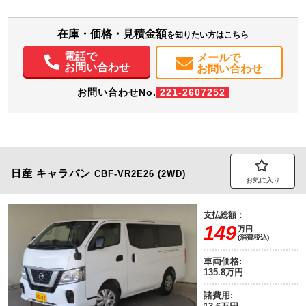
装備情報
在庫・価格・見積金額
を知りたい方はこちら
エアコン
パワステ
パワーウィンドウ
ABS
エアバッグ
集中ドアロック
電話で
メールで
電動格納ミラー
ETC
バックモニター
お問い合わせ
お問い合わせ
お問い合わせNo.
221-2607252
日産
キャラバン
CBF-VR2E26 (2WD)
お気に入り
支払総額：
149
万円
(消費税込)
車両価格:
135.8万円
諸費用: