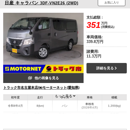
日産
キャラバン
3DF-VN2E26 (2WD)
お気に入り
支払総額：
351
万円
(消費税込)
車両価格:
339.8万円
諸費用:
11.3万円
詳細を見る
他の画像を見る
トラック市名古屋本店/㈱モーターネット(愛知県)
もっと見る
初年度
走行
サイズ
車検
積載
車検有
令和8年4月
8(km)
バン
1,200(kg)
(2028年4月)
地域
内寸(mm)
外寸(mm)
本体色
修復歴
グレー系
愛知県
-
-
無