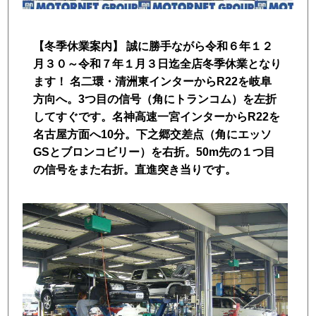
トラック市FC会員専用ページはこちら
【冬季休業案内】 誠に勝手ながら令和６年１２
ログイン
月３０～令和７年１月３日迄全店冬季休業となり
ます！ 名二環・清洲東インターからR22を岐阜
方向へ。3つ目の信号（角にトランコム）を左折
してすぐです。名神高速一宮インターからR22を
名古屋方面へ10分。下之郷交差点（角にエッソ
GSとブロンコビリー）を右折。50m先の１つ目
の信号をまた右折。直進突き当りです。
店舗写真2