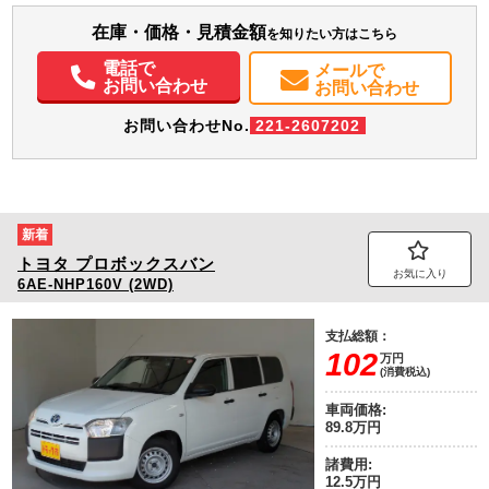
装備情報
在庫・価格・見積金額
を知りたい方はこちら
エアコン
パワステ
パワーウィンドウ
ABS
エアバッグ
集中ドアロック
電話で
メールで
電動格納ミラー
カーナビ
ETC
バックモニター
お問い合わせ
お問い合わせ
お問い合わせNo.
221-2607202
新着
トヨタ
プロボックスバン
お気に入り
6AE-NHP160V (2WD)
支払総額：
102
万円
(消費税込)
車両価格:
89.8万円
諸費用:
12.5万円