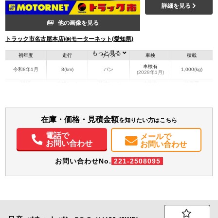
詳細を見る
他の画像を見る
トラック市名古屋本店/㈱モーターネット(愛知県)
もっと見る
初年度
走行
サイズ
車検
積載
車検有
令和8年1月
8(km)
バン
1,000(kg)
(2028年1月)
地域
内寸(mm)
外寸(mm)
本体色
修復歴
ホワイト系
愛知県
-
-
無
装備情報
在庫・価格・見積金額
を知りたい方はこちら
エアコン
パワステ
パワーウィンドウ
ABS
エアバッグ
集中ドアロック
電話で
メールで
お問い合わせ
電動格納ミラー
バックモニター
お問い合わせ
お問い合わせNo.
221-2508095