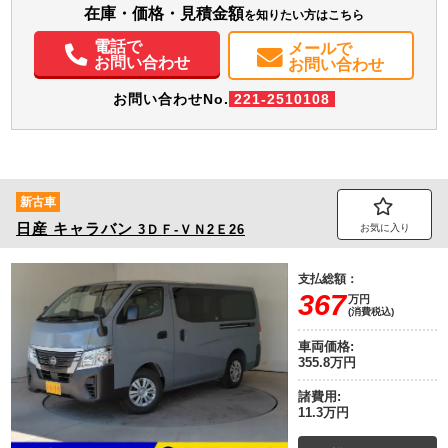
装備情報
在庫・価格・見積金額
を知りたい方はこちら
エアコン
パワステ
パワーウィンドウ
ABS
エアバッグ
集中ドアロック
電話で
メールで
お問い合わせ
電動格納ミラー
バックモニター
お問い合わせ
お問い合わせNo.
221-2510108
新古車
日産
キャラバン
3ＤＦ-ＶＮ2Ｅ26
お気に入り
支払総額：
367
万円
(消費税込)
車両価格:
355.8万円
諸費用:
11.3万円