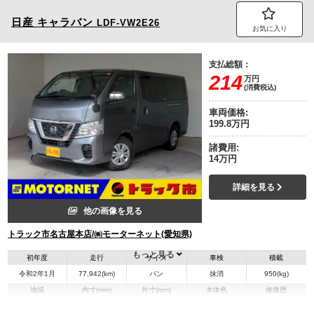
日産
キャラバン
LDF-VW2E26
お気に入り
支払総額：
214
万円
(消費税込)
車両価格:
199.8万円
諸費用:
14万円
詳細を見る
他の画像を見る
トラック市名古屋本店/㈱モーターネット(愛知県)
もっと見る
初年度
走行
サイズ
車検
積載
令和2年1月
77,942(km)
バン
抹消
950(kg)
地域
内寸(mm)
外寸(mm)
本体色
修復歴
グレー系
愛知県
-
-
無