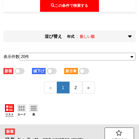
この条件で検索する
並び替え
年式
新しい順
掲載時期
年式
新着順
古い順
新しい順
古い順
表示件数
走行距離
価格
少ない順
多い順
安い順
高い順
新着
値下げ
新古車
積載量
車検残
少ない順
多い順
短い順
長い順
«
1
2
»
リスト
カード
表
新着