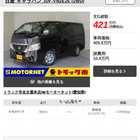
日産
キャラバン
3DF-VN2E26 (2WD)
お気に入り
支払総額：
421
万円
(消費税込)
車両価格:
409.8万円
諸費用:
10.9万円
詳細を見る
他の画像を見る
トラック市名古屋本店/㈱モーターネット(愛知県)
もっと見る
初年度
走行
サイズ
車検
積載
車検有
令和8年7月
8(km)
バン
1,000(kg)
(2028年7月)
地域
内寸(mm)
外寸(mm)
本体色
修復歴
その他
愛知県
-
-
無