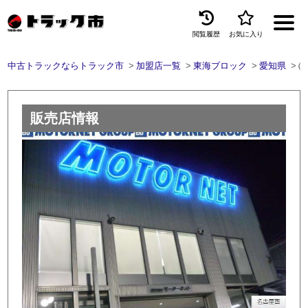
閲覧履歴
お気に入り
Menu
中古トラックならトラック市
加盟店一覧
東海ブロック
愛知県
㈱
中古トラックを探す
トラック買取
販売店情報
トラック市とは
加盟店一覧
お問い合わせ
お気に入り
閲覧履歴
保存した検索条件