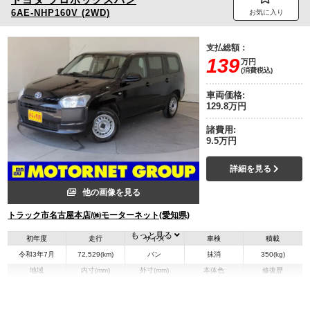
6AE-NHP160V (2WD)
お気に入り
支払総額：
139
万円
(消費税込)
車両価格:
129.8万円
諸費用:
9.5万円
詳細を見る
他の画像を見る
トラック市名古屋本店/㈱モーターネット(愛知県)
もっと見る
初年度
走行
サイズ
車検
積載
令和3年7月
72,529(km)
バン
抹消
350(kg)
地域
内寸(mm)
外寸(mm)
本体色
修復歴
その他
愛知県
-
-
無