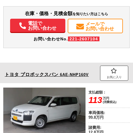
装備情報
在庫・価格・見積金額
を知りたい方はこちら
エアコン
パワステ
パワーウィンドウ
ABS
エアバッグ
集中ドアロック
電話で
メールで
カーナビ
TV
ETC
ドラレコ
お問い合わせ
お問い合わせ
お問い合わせNo.
221-2607104
トヨタ
プロボックスバン
6AE-NHP160V
お気に入り
支払総額：
113
万円
(消費税込)
車両価格:
99.8万円
諸費用:
12.8万円