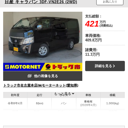
日産
キャラバン
3DF-VN2E26 (2WD)
お気に入り
支払総額：
421
万円
(消費税込)
車両価格:
409.8万円
諸費用:
11.3万円
詳細を見る
他の画像を見る
トラック市名古屋本店/㈱モーターネット(愛知県)
もっと見る
初年度
走行
サイズ
車検
積載
車検有
令和8年4月
8(km)
バン
1,000(kg)
(2028年4月)
地域
内寸(mm)
外寸(mm)
本体色
修復歴
その他
愛知県
-
-
無