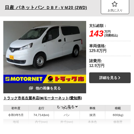
日産
バネットバン
ＤＢＦ-ＶＭ20 (2WD)
お気に入り
支払総額：
143
万円
(消費税込)
車両価格:
129.8万円
諸費用:
12.9万円
詳細を見る
他の画像を見る
トラック市名古屋本店/㈱モーターネット(愛知県)
もっと見る
初年度
走行
サイズ
車検
積載
令和3年5月
74,714(km)
バン
抹消
600(kg)
地域
内寸(mm)
外寸(mm)
本体色
修復歴
その他
愛知県
-
-
無