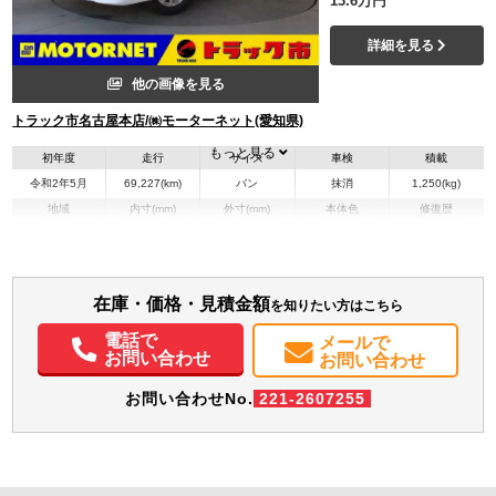
13.6万円
詳細を見る
他の画像を見る
トラック市名古屋本店/㈱モーターネット(愛知県)
もっと見る
初年度
走行
サイズ
車検
積載
令和2年5月
69,227(km)
バン
抹消
1,250(kg)
地域
内寸(mm)
外寸(mm)
本体色
修復歴
その他
愛知県
-
-
無
装備情報
在庫・価格・見積金額
を知りたい方はこちら
エアコン
パワステ
パワーウィンドウ
ABS
エアバッグ
集中ドアロック
電話で
メールで
ドラレコ
お問い合わせ
お問い合わせ
お問い合わせNo.
221-2607255