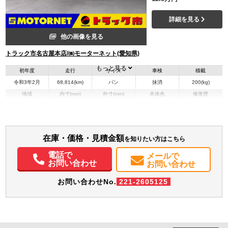
詳細を見る
他の画像を見る
トラック市名古屋本店/㈱モーターネット(愛知県)
もっと見る
初年度
走行
サイズ
車検
積載
令和3年2月
68,814(km)
バン
抹消
200(kg)
地域
内寸(mm)
外寸(mm)
本体色
修復歴
ホワイト系
愛知県
-
-
無
在庫・価格・見積金額
を知りたい方はこちら
電話で
メールで
お問い合わせ
お問い合わせ
お問い合わせNo.
221-2605125