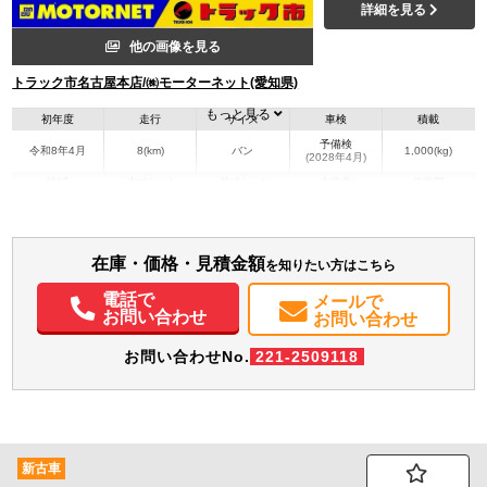
詳細を見る
他の画像を見る
トラック市名古屋本店/㈱モーターネット(愛知県)
もっと見る
初年度
走行
サイズ
車検
積載
予備検
令和8年4月
8(km)
バン
1,000(kg)
(2028年4月)
地域
内寸(mm)
外寸(mm)
本体色
修復歴
その他
愛知県
-
-
無
装備情報
在庫・価格・見積金額
を知りたい方はこちら
エアコン
パワステ
パワーウィンドウ
ABS
エアバッグ
集中ドアロック
電話で
メールで
お問い合わせ
電動格納ミラー
お問い合わせ
お問い合わせNo.
221-2509118
新古車