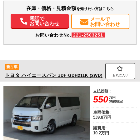
在庫・価格・見積金額
を知りたい方はこちら
装備情報
電話で
メールで
エアコン
パワステ
パワーウィンドウ
ABS
電動格納ミラー
バックモニター
お問い合わせ
お問い合わせ
取扱説明書（一部含む）
メンテナンスノート（保証書）
お問い合わせNo.
221-2503251
新古車
トヨタ
ハイエースバン
3DF-GDH211K (2WD)
お気に入り
支払総額：
550
万円
(消費税込)
車両価格:
539.8万円
諸費用:
10.2万円