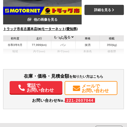
詳細を見る
他の画像を見る
トラック市名古屋本店/㈱モーターネット(愛知県)
もっと見る
初年度
走行
サイズ
車検
積載
令和3年6月
77,999(km)
バン
抹消
350(kg)
地域
内寸(mm)
外寸(mm)
本体色
修復歴
その他
愛知県
-
-
無
装備情報
在庫・価格・見積金額
を知りたい方はこちら
エアコン
パワステ
パワーウィンドウ
ABS
エアバッグ
集中ドアロック
電話で
メールで
カーナビ
ETC
ドラレコ
お問い合わせ
お問い合わせ
お問い合わせNo.
221-2607044