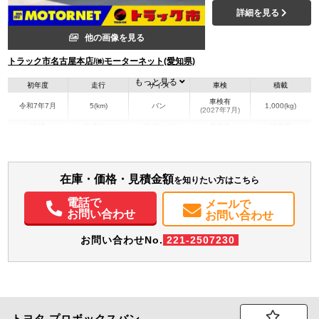
詳細を見る
他の画像を見る
トラック市名古屋本店/㈱モーターネット(愛知県)
もっと見る
初年度
走行
サイズ
車検
積載
車検有
令和7年7月
5(km)
バン
1,000(kg)
(2027年7月)
地域
内寸(mm)
外寸(mm)
本体色
修復歴
L:484
ホワイト系
愛知県
-
W:188
無
H:210
在庫・価格・見積金額
を知りたい方はこちら
電話で
メールで
お問い合わせ
お問い合わせ
お問い合わせNo.
221-2507230
トヨタ
プロボックスバン