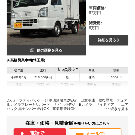
車両価格:
87万円
諸費用:
8万円
詳細を見る
他の画像を見る
㈱高橋興業車輌(埼玉県)
もっと見る
初年度
走行
サイズ
車検
積載
令和2年6月
210,000(km)
軽
抹消
350(kg)
地域
内寸(mm)
外寸(mm)
本体色
修復歴
ホワイト系
埼玉県
-
-
無
DXセーフティパッケージ 冷凍冷蔵車2WAY 日章冷凍 修復歴無 デュア
ルカメラブレーキサポート ナビ 地デジ Bカメラ サイドドア エア
装備情報
バック 黒ナンバー登録OK 事業用登録OK
エアコン
パワステ
ABS
エアバッグ
カーナビ
TV
ETC
バックモニター
ドラレコ
在庫・価格・見積金額
を知りたい方はこちら
電話で
メールで