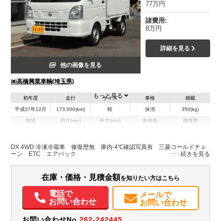
77万円
諸費用:
8万円
詳細を見る
他の画像を見る
㈱高橋興業車輌(埼玉県)
もっと見る
初年度
走行
サイズ
車検
積載
平成27年12月
173,000(km)
軽
抹消
350(kg)
地域
内寸(mm)
外寸(mm)
本体色
修復歴
ホワイト系
埼玉県
-
-
無
DX 4WD 冷凍冷蔵車 修復歴無 庫内-4℃確認写真有 三菱コールドチェ
ーン ETC エアバック
装備情報
エアコン
パワステ
エアバッグ
ETC
在庫・価格・見積金額
を知りたい方はこちら
電話で
メールで
お問い合わせ
お問い合わせ
お問い合わせNo.
262-242445