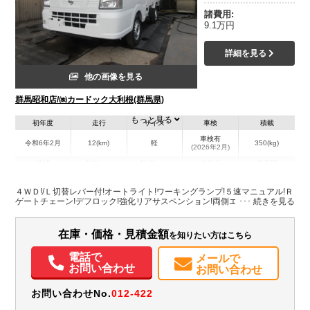
諸費用:
9.1万円
詳細を見る
他の画像を見る
群馬昭和店/㈱カードック大利根(群馬県)
もっと見る
初年度
走行
サイズ
車検
積載
車検有
令和6年2月
12(km)
軽
350(kg)
(2026年2月)
地域
内寸(mm)
外寸(mm)
本体色
修復歴
その他
群馬県
-
-
無
４ＷＤ!/Ｌ切替レバー付!オートライト!ワーキングランプ!５速マニュアル!Ｒ
ゲートチェーン!デフロック!強化リアサスペンション!両側エアバッグ付き!
装備情報
在庫・価格・見積金額
を知りたい方はこちら
エアコン
パワステ
ABS
エアバッグ
電話で
メールで
お問い合わせ
お問い合わせ
お問い合わせNo.
012-422