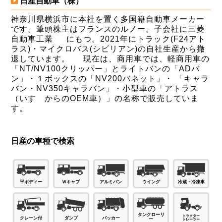
日産自動車（株）
神奈川県横浜市に本社を置く多国籍自動車メーカー
です。筆頭株主はフランスのルノー。子会社に三菱
自動車工業 にもつ。2021年にトラック(F24アト
ラス)・マイクロバス(シビリアン)の自社生産から撤
退しています。 現在は、商用車では、軽商用車の
「NT/NV100クリッパー」とライトバンの「ADバ
ン」・１ボックスの「NV200バネット」・ 「キャラ
バン・NV350キャラバン」・小型車の「アトラス
（いすゞからのOEM車）」の名称で販売していま
す。
日産の車種で検索
Ｗキャブ
平ボディー
アルミバン
ウイング
冷蔵・冷凍車
タンクローリ
パッカー
ダンプ
クレーン付
ー