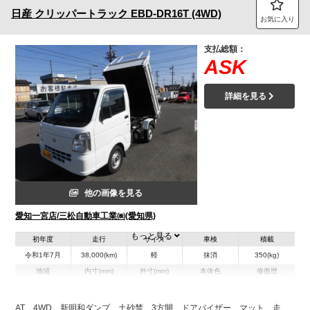
日産
クリッパートラック
EBD-DR16T (4WD)
お気に入り
支払総額：
ASK
詳細を見る
他の画像を見る
愛知一宮店/三松自動車工業㈱(愛知県)
もっと見る
初年度
走行
サイズ
車検
積載
令和1年7月
38,000(km)
軽
抹消
350(kg)
地域
内寸(mm)
外寸(mm)
本体色
修復歴
L:1,890
L:3,390
その他
愛知県
W:1,470
W:1,470
無
H:250
H:1,760
AT 4WD 新明和ダンプ 土砂禁 3方開 ドアバイザー マット 走