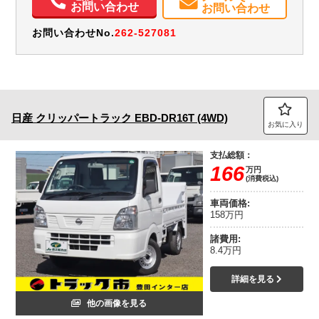
お問い合わせ
お問い合わせ
お問い合わせNo.
262-527081
日産
クリッパートラック
EBD-DR16T (4WD)
お気に入り
支払総額：
166
万円
(消費税込)
車両価格:
158万円
諸費用:
8.4万円
詳細を見る
他の画像を見る