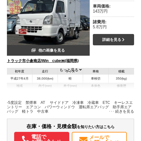
車両価格:
143万円
諸費用:
5.8万円
詳細を見る
他の画像を見る
トラック市小倉南店/Win cube㈱(福岡県)
もっと見る
初年度
走行
サイズ
車検
積載
平成27年4月
38,000(km)
軽
車検切
350(kg)
地域
内寸(mm)
外寸(mm)
本体色
修復歴
L:1,730
ホワイト系
福岡県
W:1,328
-
無
H:1,200
-5度設定 禁煙車 AT サイドドア 冷凍車 冷蔵車 ETC キーレスエ
ントリー エアコン パワーウィンドウ 運転席エアバッグ 助手席エア
バッグ 軽トラ 中古車
装備情報
エアコン
パワステ
ABS
エアバッグ
ETC
在庫・価格・見積金額
を知りたい方はこちら
電話で
メールで