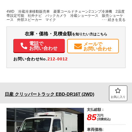
L:3,390
ホワイト系
福岡県
-
W:1,470
無
H:1,980
4WD 冷蔵冷凍移動販売車 菱重コールドチェーン2コンプ冷凍機 2温度
帯設定可能 社外ナビ バックカメラ 冷蔵ショーケース 販売ショーケ
ース 外部スピーカー マイク
装備情報
エアコン
パワステ
エアバッグ
バックモニター
在庫・価格・見積金額
を知りたい方はこちら
電話で
メールで
お問い合わせ
お問い合わせ
お問い合わせNo.
212-0012
日産
クリッパートラック
EBD-DR16T (2WD)
お気に入り
支払総額：
85
万円
(消費税込)
車両価格: