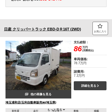
日産
クリッパートラック
EBD-DＲ16T (2WD)
お気に入り
支払総額：
86
万円
(消費税込)
車両価格:
78.7万円
諸費用:
7.3万円
詳細を見る
他の画像を見る
埼玉浦和店/玉利自動車販売㈱(埼玉県)
もっと見る
初年度
走行
サイズ
車検
積載