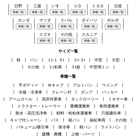
日野
三菱
いすゞ
ＵＤ
トヨタ
日産
車種一覧
車種一覧
車種一覧
車種一覧
車種一覧
車種一覧
ホンダ
マツダ
スバル
ダイハツ
ボルボ
車種一覧
車種一覧
車種一覧
車種一覧
車種一覧
スズキ
その他
スカニア
車種一覧
車種一覧
車種一覧
サイズ一覧
軽
バン
１t-１.５t
２t-３t
中型
大型
その他
１t未満
３t超
中型増トン
車種一覧
平ボディー
Ｗキャブ
アルミバン
ウイング
冷蔵・冷凍車
クレーン付
ダンプ
パッカー
アームロール
高所作業車
タンクローリー
ミキサー車
トラクター・トレーラー
重機運搬車
車両運搬車
散水・高圧洗浄車
飼料・粉粒体運搬車
穴掘建柱車
キャブ付シャーシ
バス
箱バン
福祉車両
その他
バキューム/吸引車
保冷車
軽バン
ライトバン
建機・農機
上物・パーツ