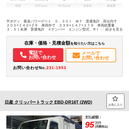
地域
内寸(mm)
外寸(mm)
本体色
修復歴
L:2,050
L:3,390
ホワイト系
兵庫県
W:1,400
W:1,470
無
H:290
H:1,790
平ボディ 垂直パワーゲート ０．３５ｔ ＭＴ 普通免許 荷台内寸
２０５×１４０×２９ 車両外寸 ３３９×１４７×１７９ 車両総重量
３．５ｔ未満 普通免許 ４ナンバー エンジン型式 Ｒ０６Ａ ６６０
装備情報
ｃｃ 保証付 軽 トラック
エアコン
パワステ
ABS
エアバッグ
ETC
在庫・価格・見積金額
を知りたい方はこちら
電話で
メールで
お問い合わせ
お問い合わせ
お問い合わせNo.
231-1953
日産
クリッパートラック
EBD-DR16T (2WD)
お気に入り
支払総額：
95
万円
(消費税込)