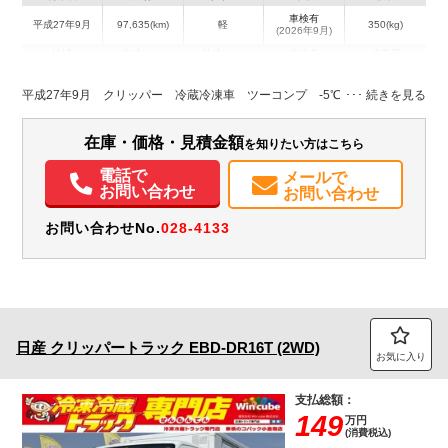
車検有
平成27年9月
97,635(km)
軽
350(kg)
(2026年9月)
地域
内寸(mm)
外寸(mm)
本体色
修復歴
L:1,800
L:3,390
ホワイト系
埼玉県
W:1,320
W:1,470
無
平成27年9月 クリッパー 冷蔵冷凍車 ツーコンプ -5℃表示 日章冷凍
H:1,150
H:1,990
装備情報
在庫・価格・見積金額
を知りたい方はこちら
エアコン
パワステ
ABS
エアバッグ
ETC
記録簿（一部含む）
電話で
メールで
お問い合わせ
お問い合わせ
取扱説明書（一部含む）
お問い合わせNo.
028-4133
日産
クリッパートラック
EBD-DR16T (2WD)
お気に入り
支払総額：
149
万円
(消費税込)