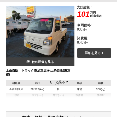
支払総額：
101
万円
(消費税込)
車両価格:
93万円
諸費用:
8.4万円
詳細を見る
他の画像を見る
上条自販 トラック市足立店/㈱上条自販(東京
都)
もっと見る
初年度
走行
サイズ
車検
積載
令和1年9月
38,572(km)
軽
抹消
350(kg)
地域
内寸(mm)
外寸(mm)
本体色
修復歴
L:2,050
L:3,390
ホワイト系
東京都
W:1,410
W:1,470
無
H:290
H:1,760
装備情報