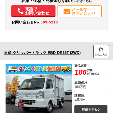
在庫・価格・見積金額
を知りたい方はこちら
電話で
エアコン
パワステ
ABS
エアバッグ
集中ドアロック
メールで
お問い合わせ
お問い合わせ
記録簿（一部含む）
取扱説明書（一部含む）
メンテナンスノート（保証書）
お問い合わせNo.
003-5213
日産
クリッパートラック
EBD-DR16T (2WD)
お気に入り
支払総額：
186
万円
(消費税込)
車両価格:
180万円
諸費用:
5.8万円
詳細を見る