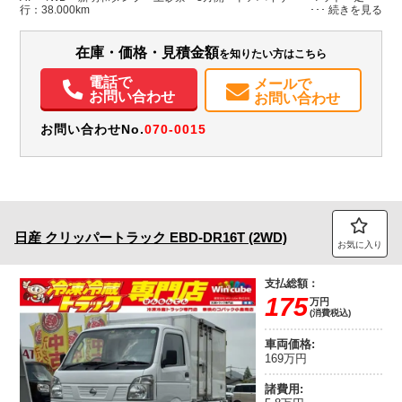
行：38.000km
装備情報
在庫・価格・見積金額
を知りたい方はこちら
エアコン
ABS
エアバッグ
電話で
メールで
お問い合わせ
お問い合わせ
お問い合わせNo.
070-0015
日産
クリッパートラック
EBD-DR16T (2WD)
お気に入り
支払総額：
175
万円
(消費税込)
車両価格:
169万円
諸費用: