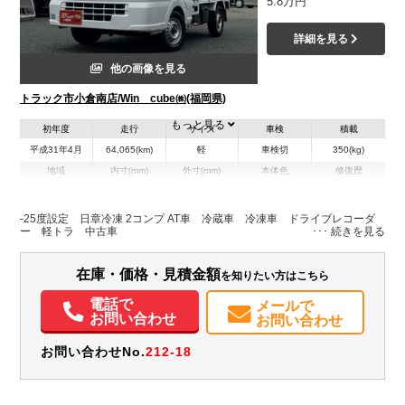
5.8万円
詳細を見る
他の画像を見る
トラック市小倉南店/Win cube㈱(福岡県)
もっと見る
初年度
走行
サイズ
車検
積載
平成31年4月
64,065(km)
軽
車検切
350(kg)
地域
内寸(mm)
外寸(mm)
本体色
修復歴
L:1,740
L:3,390
ホワイト系
福岡県
W:1,295
W:1,470
無
H:1,065
H:1,920
-25度設定 日章冷凍 2コンプ AT車 冷蔵車 冷凍車 ドライブレコーダ
ー 軽トラ 中古車
装備情報
在庫・価格・見積金額
を知りたい方はこちら
エアコン
パワステ
エアバッグ
ドラレコ
電話で
メールで
お問い合わせ
お問い合わせ
お問い合わせNo.
212-18