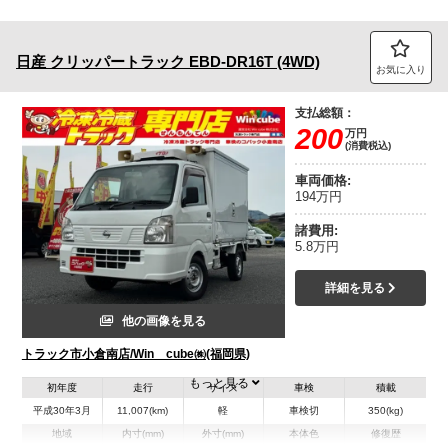
日産
クリッパートラック
EBD-DR16T (4WD)
お気に入り
支払総額：
200
万円
(消費税込)
車両価格:
194万円
諸費用:
5.8万円
詳細を見る
他の画像を見る
トラック市小倉南店/Win cube㈱(福岡県)
もっと見る
初年度
走行
サイズ
車検
積載
平成30年3月
11,007(km)
軽
車検切
350(kg)
地域
内寸(mm)
外寸(mm)
本体色
修復歴