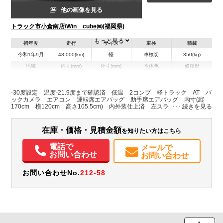
他の画像を見る
トラック市小倉南店/Win cube㈱(福岡県)
もっと見る
初年度
走行
サイズ
車検
積載
令和1年9月
48,000(km)
軽
車検切
350(kg)
地域
内寸(mm)
外寸(mm)
本体色
修復歴
L:1,700
ホワイト系
福岡県
W:1,200
-
無
H:1,055
-30度設定 温度-21.9度まで確認済 低温 2コンプ 軽トラック AT バ
ックカメラ エアコン 運転席エアバッグ 助手席エアバッグ 内寸(縦
170cm 横120cm 高さ105.5cm) 内外装仕上済 左スライド
装備情報
エアコン
パワステ
パワーウィンドウ
バックモニター
在庫・価格・見積金額
を知りたい方はこちら
電話で
メールで
お問い合わせ
お問い合わせ
お問い合わせNo.
212-58