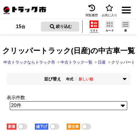
閲覧履歴
お気に入り
Menu
15
 絞り込む
台
リスト
カード
表
中古トラックを探す
トラック買取
クリッパートラック(日産)の中古車一覧
トラック市とは
中古トラックならトラック市
中古トラック一覧
日産
クリッパート
加盟店一覧
並び替え
年式
新しい順
お問い合わせ
掲載時期
年式
新着順
古い順
新しい順
古い順
表示件数
お気に入り
走行距離
価格
少ない順
多い順
安い順
高い順
閲覧履歴
積載量
車検残
少ない順
多い順
短い順
長い順
保存した検索条件
新着
値下げ
新古車