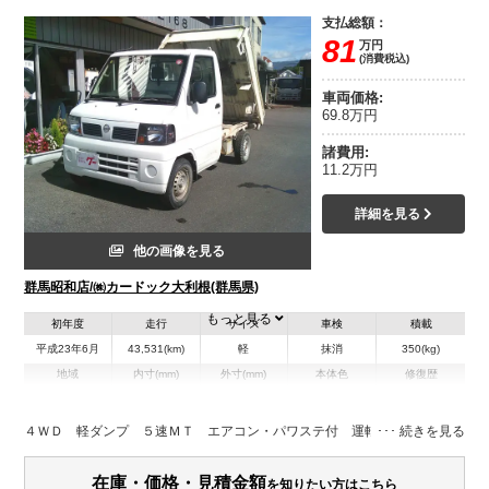
支払総額：
81
万円
(消費税込)
車両価格:
69.8万円
諸費用:
11.2万円
詳細を見る
他の画像を見る
群馬昭和店/㈱カードック大利根(群馬県)
もっと見る
初年度
走行
サイズ
車検
積載
平成23年6月
43,531(km)
軽
抹消
350(kg)
地域
内寸(mm)
外寸(mm)
本体色
修復歴
その他
群馬県
-
-
無
４ＷＤ 軽ダンプ ５速ＭＴ エアコン・パワステ付 運転席エアバッグ
装備情報
在庫・価格・見積金額
を知りたい方はこちら
エアコン
パワステ
エアバッグ