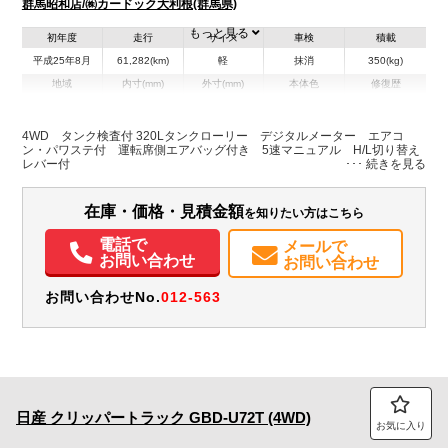
群馬昭和店/㈱カードック大利根(群馬県)
もっと見る
初年度
走行
サイズ
車検
積載
平成25年8月
61,282(km)
軽
抹消
350(kg)
地域
内寸(mm)
外寸(mm)
本体色
修復歴
その他
群馬県
-
-
－
4WD タンク検査付 320Lタンクローリー デジタルメーター エアコ
ン・パワステ付 運転席側エアバッグ付き 5速マニュアル H/L切り替え
装備情報
レバー付
エアコン
パワステ
エアバッグ
在庫・価格・見積金額
を知りたい方はこちら
電話で
メールで
お問い合わせ
お問い合わせ
お問い合わせNo.
012-563
日産
クリッパートラック
GBD-U72T (4WD)
お気に入り