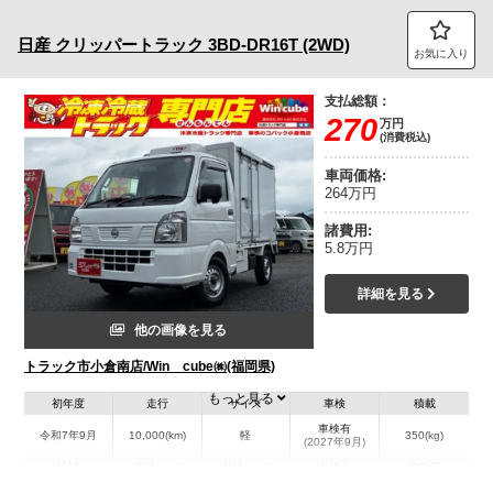
トラック市FC会員専用ページはこちら
日産
クリッパートラック
3BD-DR16T (2WD)
お気に入り
ログイン
支払総額：
270
万円
(消費税込)
車両価格:
264万円
諸費用:
5.8万円
詳細を見る
他の画像を見る
トラック市小倉南店/Win cube㈱(福岡県)
もっと見る
初年度
走行
サイズ
車検
積載
車検有
令和7年9月
10,000(km)
軽
350(kg)
(2027年9月)
地域
内寸(mm)
外寸(mm)
本体色
修復歴
L:1,710