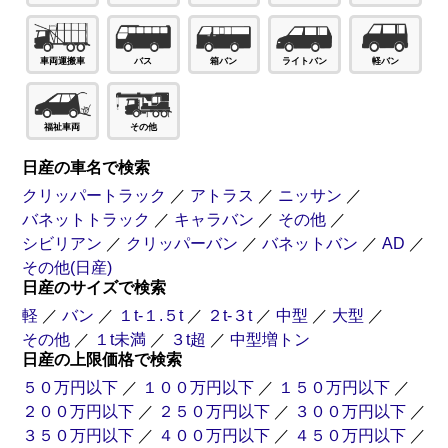
車両運搬車
バス
箱バン
ライトバン
軽バン
福祉車両
その他
日産の車名で検索
クリッパートラック
／
アトラス
／
ニッサン
／
バネットトラック
／
キャラバン
／
その他
／
シビリアン
／
クリッパーバン
／
バネットバン
／
AD
／
その他(日産)
日産のサイズで検索
軽
／
バン
／
１t-１.５t
／
２t-３t
／
中型
／
大型
／
その他
／
１t未満
／
３t超
／
中型増トン
日産の上限価格で検索
５０万円以下
／
１００万円以下
／
１５０万円以下
／
２００万円以下
／
２５０万円以下
／
３００万円以下
／
３５０万円以下
／
４００万円以下
／
４５０万円以下
／