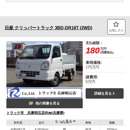
日産
クリッパートラック
3BD-DR16T (2WD)
お気に入り
支払総額：
180
万円
(消費税込)
車両価格:
175万円
諸費用:
5万円
詳細を見る
他の画像を見る
トラック市 兵庫明石店/R㈱(兵庫県)
もっと見る
初年度
走行
サイズ
車検
積載
令和4年2月
6,063(km)
軽
抹消
350(kg)