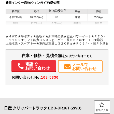
豊田インター店/㈱ウィンガイア(愛知県)
もっと見る
初年度
走行
サイズ
車検
積載
令和2年4月
28,530(km)
軽
抹消
350(kg)
地域
内寸(mm)
外寸(mm)
本体色
修復歴
L:1,920
L:3,390
ホワイト系
愛知県
W:1,410
W:1,470
無
H:270
H:1,760
★４ＷＤ★平ボディ★新明和★新車時架装★垂直パワーゲート★ＲＥ０４
－１１０２★リフト能力３５０Ｋｇ・ゲート長６６ｃｍ★ＥＴＣ★取説・
上物取説・スペアキー★車両総重量１３２０Ｋｇ★Ｒ０６Ａ・５０馬力★
装備情報
荷台内寸約１９２×１４１×２７★パワーゲート動作確認済み！★Ｗエアバ
ッグ★荷台ゴムマット★フロアマット・サイドバイザー
エアコン
パワステ
ABS
エアバッグ
ETC
取扱説明書（一部含む）
在庫・価格・見積金額
を知りたい方はこちら
電話で
メールで
お問い合わせ
お問い合わせ
お問い合わせNo.
108-5330
日産
クリッパートラック
EBD-DR16T (2WD)
お気に入り