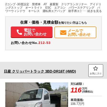
ホワイト系
福岡県
W:1,200
-
無
2コンプ -30度設定 禁煙車 AT 菱重製 クリアランスソナー アイドリ
H:1,055
ングストップ オートライト ESC エアコン パワーステアリング パ
ワーウィンドウ キーレス 運転席エアバッグ 助手席エアバッグ
装備情報
在庫・価格・見積金額
を知りたい方はこちら
エアコン
パワステ
パワーウィンドウ
ABS
エアバッグ
電話で
メールで
お問い合わせ
お問い合わせ
お問い合わせNo.
212-53
日産
クリッパートラック
3BD-DR16T (4WD)
お気に入り
支払総額：
116
万円
(消費税込)
車両価格:
106.7万円