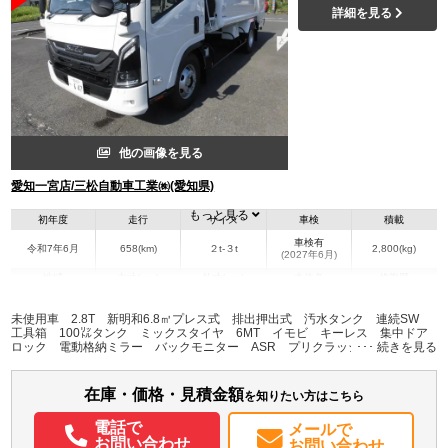
詳細を見る
他の画像を見る
愛知一宮店/三松自動車工業㈱(愛知県)
もっと見る
初年度
走行
サイズ
車検
積載
車検有
令和7年6月
658(km)
２t-３t
2,800(kg)
(2027年6月)
地域
内寸(mm)
外寸(mm)
本体色
修復歴
L:6,390
その他
愛知県
-
W:2,110
無
未使用車 2.8T 新明和6.8㎥プレス式 排出押出式 汚水タンク 連続SW
H:2,360
工具箱 100㍑タンク ミックスタイヤ 6MT イモビ キーレス 集中ドア
ロック 電動格納ミラー バックモニター ASR プリクラッシュブレーキ他
先進安全装置多数 オーバーヘッドコンソール左右 LED室内灯 マット ド
装備情報
アバイザー 走行：660km 車検：令和9年6月18日 希少なエルフ塵芥車！
在庫・価格・見積金額
エアコン
パワステ
パワーウィンドウ
ABS
エアバッグ
集中ドアロック
を知りたい方はこちら
電動格納ミラー
バックモニター
取扱説明書（一部含む）
電話で
メールで
メンテナンスノート（保証書）
お問い合わせ
お問い合わせ