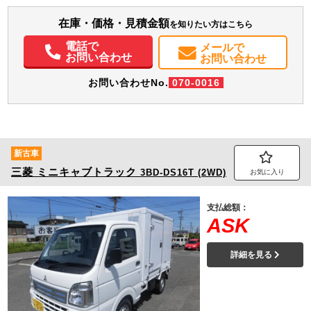
在庫・価格・見積金額
エアコン
パワステ
パワーウィンドウ
ABS
エアバッグ
集中ドアロック
を知りたい方はこちら
電動格納ミラー
バックモニター
電話で
メールで
お問い合わせ
お問い合わせ
お問い合わせNo.
070-0016
新古車
三菱
ミニキャブトラック
3BD-DS16T (2WD)
お気に入り
支払総額：
ASK
詳細を見る