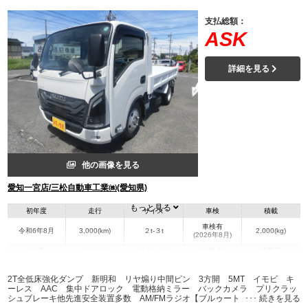
支払総額：
ASK
詳細を見る
他の画像を見る
愛知一宮店/三松自動車工業㈱(愛知県)
もっと見る
初年度
走行
サイズ
車検
積載
車検有
令和6年8月
3,000(km)
２t-３t
2,000(kg)
(2026年8月)
地域
内寸(mm)
外寸(mm)
本体色
修復歴
L:3,050
L:4,690
その他
愛知県
W:1,590
W:1,690
無
2T全低床強化ダンプ 新明和 リヤ煽り中間ピン 3方開 5MT イモビ キ
H:300
H:1,970
ーレス AAC 集中ドアロック 電動格納ミラー バックカメラ プリクラッ
シュブレーキ他先進安全装置多数 AM/FMラジオ【ブルゥートゥース】 フォ
グランプ マット ドアバイザー 走行：3.000km 車検：令和8年8月21日
装備情報