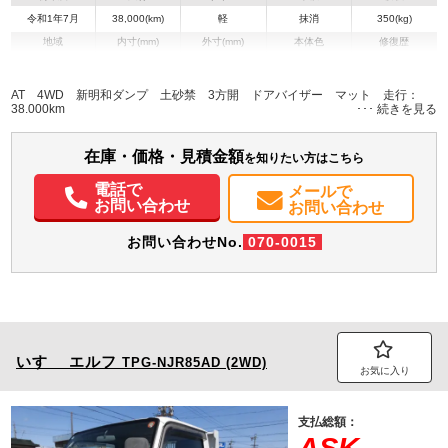
令和1年7月
38,000(km)
軽
抹消
350(kg)
地域
内寸(mm)
外寸(mm)
本体色
修復歴
L:1,890
L:3,390
その他
愛知県
W:1,470
W:1,470
無
H:250
H:1,760
AT 4WD 新明和ダンプ 土砂禁 3方開 ドアバイザー マット 走行：
38.000km
装備情報
在庫・価格・見積金額
エアコン
ABS
エアバッグ
を知りたい方はこちら
電話で
メールで
お問い合わせ
お問い合わせ
お問い合わせNo.
070-0015
いすゞ
エルフ
TPG-NJR85AD (2WD)
お気に入り
支払総額：