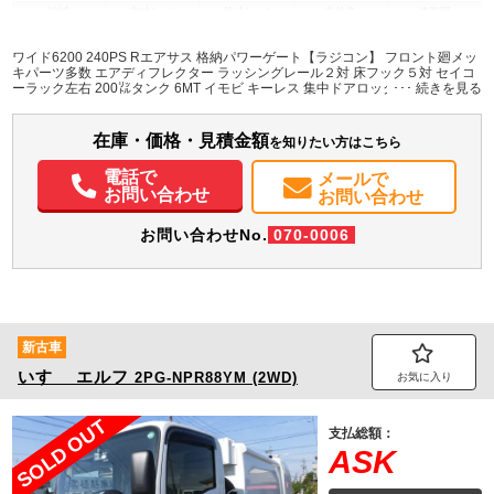
地域
内寸(mm)
外寸(mm)
本体色
修復歴
L:6,240
L:8,620
その他
愛知県
W:2,410
W:2,490
無
ワイド6200 240PS Rエアサス 格納パワーゲート【ラジコン】 フロント廻メッ
H:2,400
H:3,480
キパーツ多数 エアディフレクター ラッシングレール２対 床フック５対 セイコ
ーラック左右 200㍑タンク 6MT イモビ キーレス 集中ドアロック 電動格納ミラ
ー アイドルストップ バックモニター プリクラッシュブレーキ他先進安全装置
装備情報
多数
在庫・価格・見積金額
エアコン
パワステ
パワーウィンドウ
ABS
エアバッグ
集中ドアロック
を知りたい方はこちら
電動格納ミラー
ETC
バックモニター
取扱説明書（一部含む）
電話で
メールで
メンテナンスノート（保証書）
お問い合わせ
お問い合わせ
お問い合わせNo.
070-0006
新古車
いすゞ
エルフ
2PG-NPR88YM (2WD)
お気に入り
SOLD OUT
支払総額：
ASK