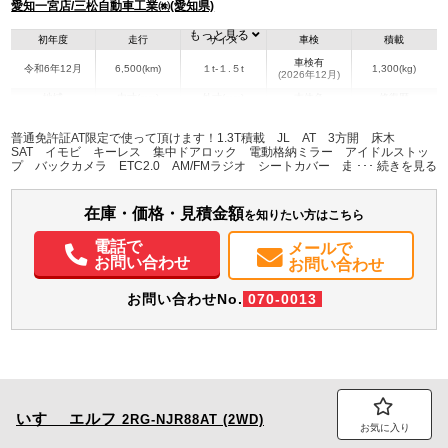
愛知一宮店/三松自動車工業㈱(愛知県)
もっと見る
初年度
走行
サイズ
車検
積載
車検有
令和6年12月
6,500(km)
１t-１.５t
1,300(kg)
(2026年12月)
地域
内寸(mm)
外寸(mm)
本体色
修復歴
L:3,120
L:4,690
その他
愛知県
W:1,620
W:1,690
無
普通免許証AT限定で使って頂けます！1.3T積載 JL AT 3方開 床木
H:380
H:1,960
SAT イモビ キーレス 集中ドアロック 電動格納ミラー アイドルストッ
プ バックカメラ ETC2.0 AM/FMラジオ シートカバー 走行：
6.500km 車検：令和8年12月3日
装備情報
在庫・価格・見積金額
エアコン
パワステ
パワーウィンドウ
ABS
エアバッグ
集中ドアロック
を知りたい方はこちら
電動格納ミラー
ETC
バックモニター
記録簿（一部含む）
電話で
メールで
取扱説明書（一部含む）
メンテナンスノート（保証書）
お問い合わせ
お問い合わせ
お問い合わせNo.
070-0013
いすゞ
エルフ
2RG-NJR88AT (2WD)
お気に入り