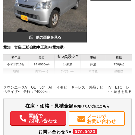
他の画像を見る
愛知一宮店/三松自動車工業㈱(愛知県)
もっと見る
初年度
走行
サイズ
車検
積載
令和1年10月
74,000(km)
１t未満
抹消
750(kg)
地域
内寸(mm)
外寸(mm)
本体色
修復歴
L:4,040
その他
愛知県
-
W:1,660
無
H:1,900
タウンエースV GL 5dr AT イモビ キーレス 外品ナビ TV ETC レ
ベライザｰ 走行：74000km
装備情報
在庫・価格・見積金額
エアコン
パワステ
パワーウィンドウ
ABS
エアバッグ
カーナビ
TV
ETC
を知りたい方はこちら
取扱説明書（一部含む）
電話で
メールで
お問い合わせ
お問い合わせ
お問い合わせNo.
070-0033