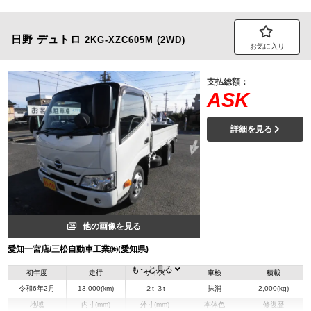
日野
デュトロ
2KG-XZC605M (2WD)
お気に入り
支払総額：
ASK
詳細を見る
他の画像を見る
愛知一宮店/三松自動車工業㈱(愛知県)
もっと見る
初年度
走行
サイズ
車検
積載
令和6年2月
13,000(km)
２t-３t
抹消
2,000(kg)
地域
内寸(mm)
外寸(mm)
本体色
修復歴