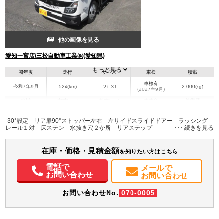
他の画像を見る
愛知一宮店/三松自動車工業㈱(愛知県)
もっと見る
初年度
走行
サイズ
車検
積載
車検有
令和7年9月
524(km)
２t-３t
2,000(kg)
(2027年9月)
地域
内寸(mm)
外寸(mm)
本体色
修復歴
L:3,050
L:4,940
その他
愛知県
W:1,670
W:1,880
無
-30°設定 リア扉90°ストッパー左右 左サイドスライドドアー ラッシング
H:1,760
H:2,860
レール１対 床ステン 水抜き穴２か所 リアステップ
装備情報
在庫・価格・見積金額
を知りたい方はこちら
エアコン
パワステ
パワーウィンドウ
ABS
エアバッグ
集中ドアロック
電話で
電動格納ミラー
ETC
バックモニター
取扱説明書（一部含む）
メールで
お問い合わせ
お問い合わせ
メンテナンスノート（保証書）
お問い合わせNo.
070-0005