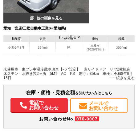
他の画像を見る
愛知一宮店/三松自動車工業㈱(愛知県)
もっと見る
初年度
走行
サイズ
車検
積載
車検有
令和6年3月
35(km)
軽
350(kg)
(2026年6月)
地域
内寸(mm)
外寸(mm)
本体色
修復歴
L:1,740
L:3,390
その他
愛知県
W:1,330
W:1,470
無
未使用車 東プレ中温冷蔵冷凍車【-５°設定】 左サイドドア リヤ2枚観音
H:1,170
H:1,940
床ステン 水抜き穴2ヶ所 5MT AC PS 走行：35km 車検：令和8年6月
16日
装備情報
在庫・価格・見積金額
エアコン
パワステ
ABS
を知りたい方はこちら
電話で
メールで
お問い合わせ
お問い合わせ
お問い合わせNo.
070-0007