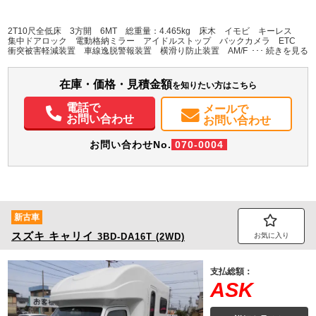
L:3,100
L:4,690
その他
愛知県
W:1,690
W:1,690
無
H:380
H:1,970
2T10尺全低床 3方開 6MT 総重量：4.465kg 床木 イモビ キーレス
集中ドアロック 電動格納ミラー アイドルストップ バックカメラ ETC
衝突被害軽減装置 車線逸脱警報装置 横滑り防止装置 AM/FMラジオ【ブル
装備情報
ゥートゥース】 走行：13.000km
エアコン
パワステ
パワーウィンドウ
ABS
エアバッグ
集中ドアロック
在庫・価格・見積金額
を知りたい方はこちら
電動格納ミラー
ETC
バックモニター
取扱説明書（一部含む）
メンテナンスノート（保証書）
電話で
メールで
お問い合わせ
お問い合わせ
お問い合わせNo.
070-0004
新古車
スズキ
キャリイ
3BD-DA16T (2WD)
お気に入り
支払総額：
ASK