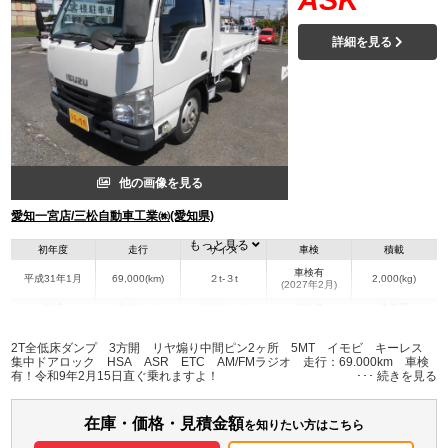
ASK
詳細を見る
他の画像を見る
愛知一宮店/三松自動車工業㈱(愛知県)
もっと見る
初年度
走行
サイズ
車検
積載
車検有
平成31年1月
69,000(km)
２t-３t
2,000(kg)
(2027年2月)
地域
内寸(mm)
外寸(mm)
本体色
修復歴
L:3,050
L:4,690
その他
愛知県
W:1,600
W:1,690
無
2T全低床ダンプ 3方開 リヤ煽り中間ピン2ヶ所 5MT イモビ キーレス
H:320
H:1,970
集中ドアロック HSA ASR ETC AM/FMラジオ 走行：69.000km 車検
有！令和9年2月15日直ぐ乗れますよ！
装備情報
在庫・価格・見積金額
エアコン
パワステ
パワーウィンドウ
ABS
エアバッグ
集中ドアロック
ETC
を知りたい方はこちら
記録簿（一部含む）
取扱説明書（一部含む）
メンテナンスノート（保証書）