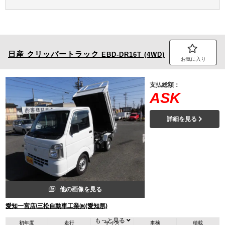
日産
クリッパートラック
EBD-DR16T (4WD)
お気に入り
支払総額：
ASK
詳細を見る
他の画像を見る
愛知一宮店/三松自動車工業㈱(愛知県)
もっと見る
初年度
走行
サイズ
車検
積載