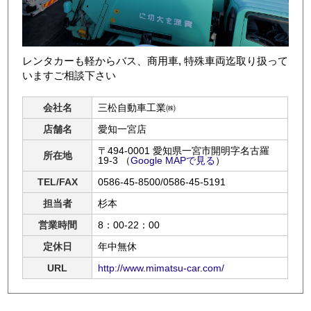
レンタカーも軽からバス、商用車, 特殊車両迄取り扱って
いますご相談下さい
会社名
三松自動車工業㈱
店舗名
愛知一宮店
〒494-0001 愛知県一宮市開明字名古羅
所在地
19-3
（
Google MAPで見る
）
TEL/FAX
0586-45-8500/0586-45-5191
担当者
杉本
営業時間
8：00-22：00
定休日
年中無休
URL
http://www.mimatsu-car.com/