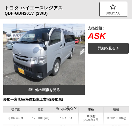
トヨタ
ハイエースレジアス
QDF-GDH201V (2WD)
お気に入り
支払総額：
ASK
詳細を見る
他の画像を見る
愛知一宮店/三松自動車工業㈱(愛知県)
もっと見る
初年度
走行
サイズ
車検
積載
車検有
令和2年2月
170,000(km)
１t-１.５t
1150/1000(kg)
(2026年1月)
地域
内寸(mm)
外寸(mm)
本体色
修復歴