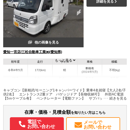
詳細を見る
他の画像を見る
愛知一宮店/三松自動車工業㈱(愛知県)
もっと見る
初年度
走行
サイズ
車検
積載
車検有
令和4年5月
172(km)
軽
不明(kg)
(2024年5月)
地域
内寸(mm)
外寸(mm)
本体色
修復歴
L:3,720
その他
愛知県
-
W:1,820
無
キャブコン【新相武/モーニング1キャンパーワイド】乗車4名就寝【大人2名/子
H:2,510
供2名】 エントランス2重ドア バゲッジドア【長物収納可】 外部AC電源
【5ｍケーブル有】 ベンチレーター【電動ファン】 サブバッテェリー/走行
充電システム【100A/1500W】 集中５連スイッチ【シガーソケット/USB】
装備情報
シンク 取り外し式テーブル プッシュアウト式アクリル窓【網戸/サンシェー
ド付】 LEDダウンライト
在庫・価格・見積金額
エアコン
パワステ
ABS
エアバッグ
アルミホイール
カーナビ
TV
を知りたい方はこちら
バックモニター
取扱説明書（一部含む）
電話で
メールで
お問い合わせ
お問い合わせ