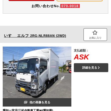
お問い合わせNo.
070-0018
いすゞ
エルフ
2RG-NLR88AN (2WD)
お気に入り
支払総額：
ASK
詳細を見る
他の画像を見る
愛知一宮店/三松自動車工業㈱(愛知県)