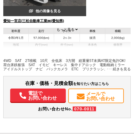
他の画像を見る
愛知一宮店/三松自動車工業㈱(愛知県)
もっと見る
初年度
走行
サイズ
車検
積載
令和3年1月
57,000(km)
２t-３t
抹消
2,000(kg)
地域
内寸(mm)
外寸(mm)
本体色
修復歴
L:3,110
L:4,690
その他
愛知県
W:1,620
W:1,690
無
H:380
H:1,990
4WD SAT 2T積載 10尺 全低床 3方開 総重量5T未満AT限定免許OK!
荷台床鉄板張 SAT イモビ キーレス 集中ドアロック 電動格納ミラー
アイドルストップ ナビ バックカメラ ETC プリクラッシュブレーキ他先
装備情報
進安全装置 フォグ AM/FMラジオ 走行：57.000km 車検整備付
エアコン
パワステ
パワーウィンドウ
ABS
エアバッグ
集中ドアロック
在庫・価格・見積金額
を知りたい方はこちら
電動格納ミラー
カーナビ
ETC
バックモニター
取扱説明書（一部含む）
メンテナンスノート（保証書）
電話で
メールで
お問い合わせ
お問い合わせ
お問い合わせNo.
070-0011