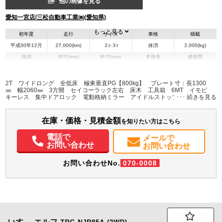
他の画像を見る
愛知一宮店/三松自動車工業㈱(愛知県)
もっと見る
初年度
走行
サイズ
車検
積載
平成30年12月
27,000(km)
２t-３t
抹消
2,000(kg)
地域
内寸(mm)
外寸(mm)
本体色
修復歴
L:4,420
L:6,240
その他
愛知県
W:2,080
W:2,190
無
H:380
H:2,250
2T ワイドロング 全低床 極東垂直PG【800kg】 プレート寸：長1300
㎜ 幅2060㎜ 3方開 セイコーラック左右 床木 工具箱 6MT イモビ
キーレス 集中ドアロック 電動格納ミラー アイドルストップ ASR
装備情報
HSA AM/FMラジオ ハイキャブ 走行：27.000km
エアコン
パワステ
パワーウィンドウ
ABS
エアバッグ
集中ドアロック
在庫・価格・見積金額
を知りたい方はこちら
電動格納ミラー
ETC
記録簿（一部含む）
取扱説明書（一部含む）
電話で
メールで
お問い合わせ
お問い合わせ
お問い合わせNo.
070-0008
いすゞ
エルフ