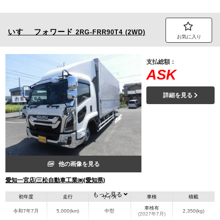
いすゞ
フォワード
2RG-FRR90T4 (2WD)
お気に入り
支払総額：
ASK
詳細を見る
他の画像を見る
愛知一宮店/三松自動車工業㈱(愛知県)
もっと見る
初年度
走行
サイズ
車検
積載
車検有
令和7年7月
5,000(km)
中型
2,350(kg)
(2027年7月)