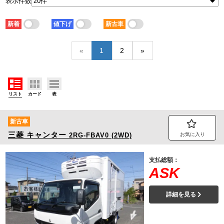
表示件数
走行距離
価格
少ない順
多い順
安い順
高い順
新着
値下げ
新古車
積載量
車検残
少ない順
多い順
短い順
長い順
«
1
2
»
リスト
カード
表
新古車
三菱
キャンター
2RG-FBAV0 (2WD)
お気に入り
支払総額：
ASK
詳細を見る