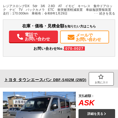
L:4,690
その他
愛知県
-
W:1,690
無
レジアスロングDX 5dr 3/6 2.8D AT イモビ キーレス 集中ドアロッ
H:1,980
ク ナビ TV バックカメラ ETC 衝突被害軽減装置 車線逸脱警報装置
走行：170.000km 車検有：令和8年1月29日
装備情報
在庫・価格・見積金額
エアコン
パワステ
パワーウィンドウ
ABS
エアバッグ
集中ドアロック
を知りたい方はこちら
カーナビ
TV
ETC
バックモニター
取扱説明書（一部含む）
電話で
メールで
メンテナンスノート（保証書）
お問い合わせ
お問い合わせ
お問い合わせNo.
070-0027
トヨタ
タウンエースバン
DBF-S402M (2WD)
お気に入り
支払総額：
ASK
詳細を見る