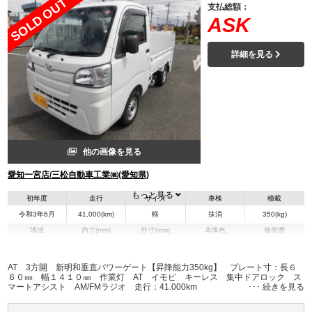
SOLD OUT
支払総額：
ASK
詳細を見る
他の画像を見る
愛知一宮店/三松自動車工業㈱(愛知県)
もっと見る
初年度
走行
サイズ
車検
積載
令和3年6月
41,000(km)
軽
抹消
350(kg)
地域
内寸(mm)
外寸(mm)
本体色
修復歴
L:2,300
L:3,390
その他
愛知県
W:1,400
W:1,470
無
H:290
H:1,770
AT 3方開 新明和垂直パワーゲート【昇降能力350kg】 プレート寸：長６
６０㎜ 幅１４１０㎜ 作業灯 AT イモビ キーレス 集中ドアロック ス
マートアシスト AM/FMラジオ 走行：41.000km
装備情報
エアコン
パワステ
パワーウィンドウ
ABS
エアバッグ
集中ドアロック