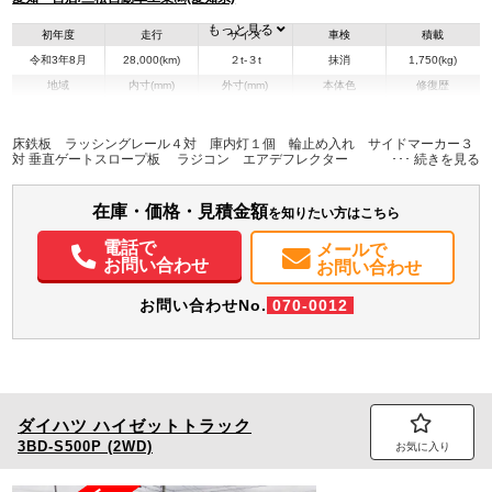
もっと見る
初年度
走行
サイズ
車検
積載
令和3年8月
28,000(km)
２t-３t
抹消
1,750(kg)
地域
内寸(mm)
外寸(mm)
本体色
修復歴
L:3,200
L:505
ホワイト系
愛知県
W:1,770
W:191
無
H:2,040
H:294
床鉄板 ラッシングレール４対 庫内灯１個 輪止め入れ サイドマーカー３
対 垂直ゲートスロープ板 ラジコン エアデフレクター
装備情報
在庫・価格・見積金額
エアコン
パワステ
パワーウィンドウ
ABS
エアバッグ
集中ドアロック
を知りたい方はこちら
電動格納ミラー
カーナビ
TV
バックモニター
電話で
メールで
お問い合わせ
お問い合わせ
お問い合わせNo.
070-0012
ダイハツ
ハイゼットトラック
3BD-S500P (2WD)
お気に入り