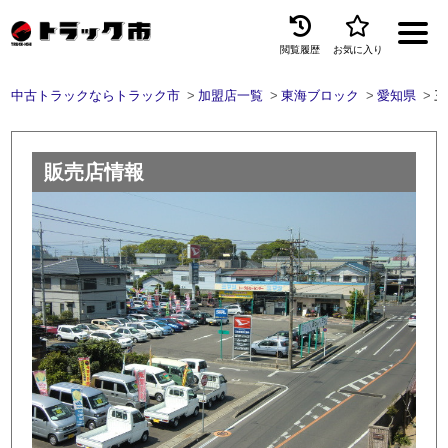
閲覧履歴
お気に入り
Menu
中古トラックならトラック市
加盟店一覧
東海ブロック
愛知県
三
中古トラックを探す
トラック買取
販売店情報
トラック市とは
加盟店一覧
お問い合わせ
お気に入り
閲覧履歴
保存した検索条件