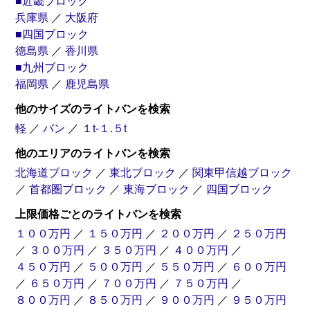
■近畿ブロック
兵庫県
／
大阪府
■四国ブロック
徳島県
／
香川県
■九州ブロック
福岡県
／
鹿児島県
他のサイズのライトバンを検索
軽
／
バン
／
１t-１.５t
他のエリアのライトバンを検索
北海道ブロック
／
東北ブロック
／
関東甲信越ブロック
／
首都圏ブロック
／
東海ブロック
／
四国ブロック
上限価格ごとのライトバンを検索
１００万円
／
１５０万円
／
２００万円
／
２５０万円
／
３００万円
／
３５０万円
／
４００万円
／
４５０万円
／
５００万円
／
５５０万円
／
６００万円
／
６５０万円
／
７００万円
／
７５０万円
／
８００万円
／
８５０万円
／
９００万円
／
９５０万円