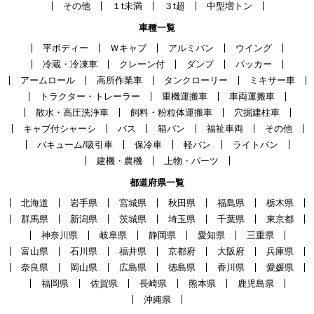
その他
１t未満
３t超
中型増トン
車種一覧
平ボディー
Ｗキャブ
アルミバン
ウイング
冷蔵・冷凍車
クレーン付
ダンプ
パッカー
アームロール
高所作業車
タンクローリー
ミキサー車
トラクター・トレーラー
重機運搬車
車両運搬車
散水・高圧洗浄車
飼料・粉粒体運搬車
穴掘建柱車
キャブ付シャーシ
バス
箱バン
福祉車両
その他
バキューム/吸引車
保冷車
軽バン
ライトバン
建機・農機
上物・パーツ
都道府県一覧
北海道
岩手県
宮城県
秋田県
福島県
栃木県
群馬県
新潟県
茨城県
埼玉県
千葉県
東京都
神奈川県
岐阜県
静岡県
愛知県
三重県
富山県
石川県
福井県
京都府
大阪府
兵庫県
奈良県
岡山県
広島県
徳島県
香川県
愛媛県
福岡県
佐賀県
長崎県
熊本県
鹿児島県
沖縄県