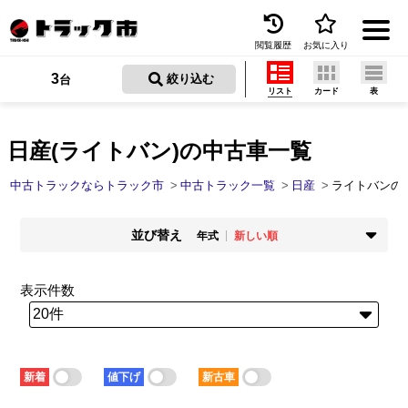
閲覧履歴
お気に入り
Menu
3
 絞り込む
台
リスト
カード
表
中古トラックを探す
トラック買取
日産(ライトバン)の中古車一覧
トラック市とは
中古トラックならトラック市
中古トラック一覧
日産
ライトバンの
加盟店一覧
並び替え
年式
新しい順
お問い合わせ
掲載時期
年式
新着順
古い順
新しい順
古い順
表示件数
お気に入り
走行距離
価格
少ない順
多い順
安い順
高い順
閲覧履歴
積載量
車検残
少ない順
多い順
短い順
長い順
保存した検索条件
新着
値下げ
新古車