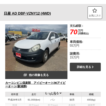
日産
AD
DBF-VZNY12 (4WD)
お気に入り
支払総額：
70
万円
(消費税込)
車両価格:
55万円
諸費用:
15万円
詳細を見る
他の画像を見る
カーコンビニ倶楽部 アイビーオート/㈲アイビ
ーオート(新潟県)
もっと見る
初年度
走行
サイズ
車検
積載
平成26年3月
91,000(km)
バン
抹消
400(kg)
地域
内寸(mm)
外寸(mm)
本体色
修復歴