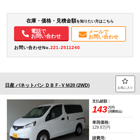
その他
愛知県
-
-
無
装備情報
在庫・価格・見積金額
を知りたい方はこちら
電話で
エアコン
パワステ
パワーウィンドウ
ABS
エアバッグ
集中ドアロック
メールで
お問い合わせ
お問い合わせ
電動格納ミラー
お問い合わせNo.
221-2511240
日産
バネットバン
ＤＢＦ-ＶＭ20 (2WD)
お気に入り
支払総額：
143
万円
(消費税込)
車両価格:
129.8万円
諸費用: