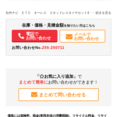
L:4,390
ホワイト系
新潟県
-
W:1,690
無
H:1,540
社外ナビ ＥＴＣ キーレス スタッドレスタイヤセット車内積み込み
装備情報
在庫・価格・見積金額
を知りたい方はこちら
エアコン
パワステ
パワーウィンドウ
エアバッグ
電話で
メールで
お問い合わせ
お問い合わせ
お問い合わせNo.
255-250711
「
お気に入り追加」
で
まとめて簡単に
お問い合わせができます！
まとめて問い合わせる
価格には保険料、税金(車両本体の消費税除)、リサイクル料金、リサイ