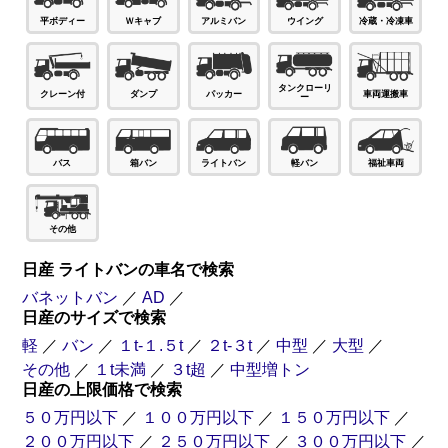
Ｗキャブ
平ボディー
アルミバン
ウイング
冷蔵・冷凍車
タンクローリ
パッカー
ダンプ
車両運搬車
クレーン付
ー
バス
箱バン
ライトバン
軽バン
福祉車両
その他
日産 ライトバンの車名で検索
バネットバン
／
AD
／
日産のサイズで検索
軽
／
バン
／
１t-１.５t
／
２t-３t
／
中型
／
大型
／
その他
／
１t未満
／
３t超
／
中型増トン
日産の上限価格で検索
５０万円以下
／
１００万円以下
／
１５０万円以下
／
２００万円以下
／
２５０万円以下
／
３００万円以下
／