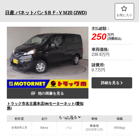
トラック市FC会員専用ページはこちら
日産
バネットバン
5ＢＦ-ＶＭ20 (2WD)
お気に入り
ログイン
支払総額：
250
万円
(消費税込)
車両価格:
239.8万円
諸費用:
9.7万円
詳細を見る
他の画像を見る
トラック市名古屋本店/㈱モーターネット(愛知
県)
もっと見る
初年度
走行
サイズ
車検
積載
車検有
令和8年1月
9(km)
バン
650(kg)
(2028年1月)
地域
内寸(mm)
外寸(mm)
本体色
修復歴