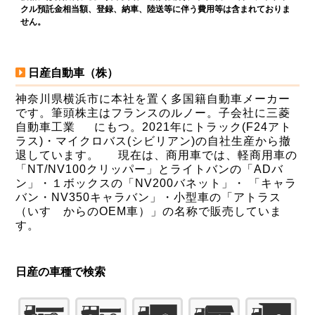
クル預託金相当額、登録、納車、陸送等に伴う費用等は含まれておりま
せん。
日産自動車（株）
神奈川県横浜市に本社を置く多国籍自動車メーカー
です。筆頭株主はフランスのルノー。子会社に三菱
自動車工業 にもつ。2021年にトラック(F24アト
ラス)・マイクロバス(シビリアン)の自社生産から撤
退しています。 現在は、商用車では、軽商用車の
「NT/NV100クリッパー」とライトバンの「ADバ
ン」・１ボックスの「NV200バネット」・ 「キャラ
バン・NV350キャラバン」・小型車の「アトラス
（いすゞからのOEM車）」の名称で販売していま
す。
日産の車種で検索