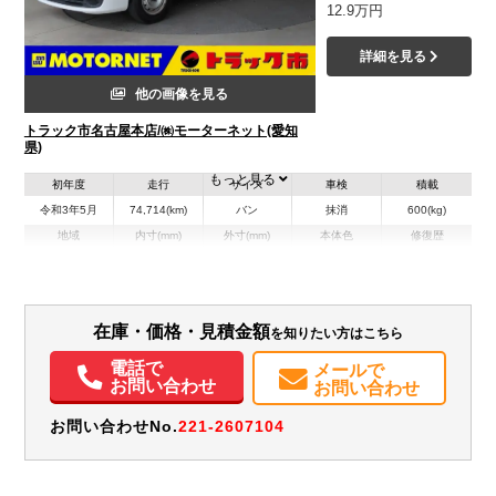
12.9万円
詳細を見る
他の画像を見る
トラック市名古屋本店/㈱モーターネット(愛知
県)
もっと見る
初年度
走行
サイズ
車検
積載
令和3年5月
74,714(km)
バン
抹消
600(kg)
地域
内寸(mm)
外寸(mm)
本体色
修復歴
その他
愛知県
-
-
無
装備情報
在庫・価格・見積金額
を知りたい方はこちら
エアコン
パワステ
パワーウィンドウ
ABS
エアバッグ
集中ドアロック
電話で
メールで
カーナビ
TV
ETC
ドラレコ
お問い合わせ
お問い合わせ
お問い合わせNo.
221-2607104