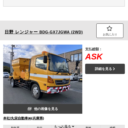
日野
レンジャー
BDG-GX7JGWA (2WD)
お気に入り
支払総額：
ASK
詳細を見る
他の画像を見る
本社/丸栄自動車㈱(兵庫県)
もっと見る
初年度
走行
サイズ
車検
積載