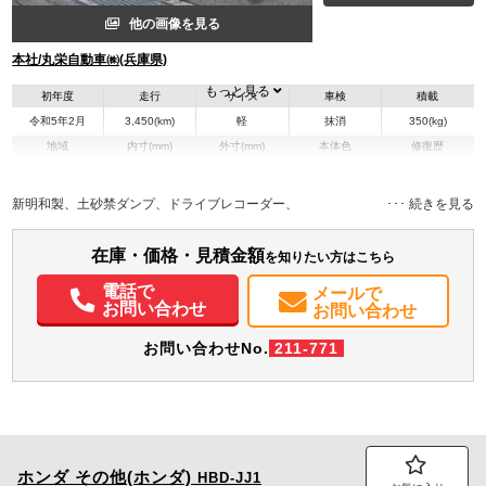
他の画像を見る
本社/丸栄自動車㈱(兵庫県)
もっと見る
初年度
走行
サイズ
車検
積載
令和5年2月
3,450(km)
軽
抹消
350(kg)
地域
内寸(mm)
外寸(mm)
本体色
修復歴
L:1,907
L:339
その他
兵庫県
W:1,358
W:147
無
H:593
H:174
新明和製、土砂禁ダンプ、ドライブレコーダー、
装備情報
在庫・価格・見積金額
を知りたい方はこちら
エアコン
パワステ
パワーウィンドウ
エアバッグ
集中ドアロック
電話で
メールで
お問い合わせ
お問い合わせ
お問い合わせNo.
211-771
ホンダ
その他(ホンダ)
HBD-JJ1