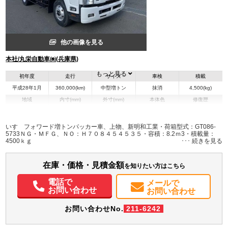
他の画像を見る
本社/丸栄自動車㈱(兵庫県)
もっと見る
初年度
走行
サイズ
車検
積載
平成28年1月
360,000(km)
中型増トン
抹消
4,500(kg)
地域
内寸(mm)
外寸(mm)
本体色
修復歴
L:6,420
その他
兵庫県
-
W:2,210
－
H:2,140
いすゞフォワード増トンパッカー車、上物、新明和工業・荷箱型式：GT086-
5733ＮＧ・ＭＦＧ、ＮＯ：Ｈ７０８４５４５３５・容積：8.2ｍ3・積載量：
4500ｋｇ
装備情報
エアコン
パワステ
パワーウィンドウ
ABS
エアバッグ
電動格納ミラー
在庫・価格・見積金額
を知りたい方はこちら
バックモニター
電話で
メールで
お問い合わせ
お問い合わせ
お問い合わせNo.
211-6242