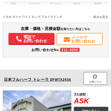
地域
内寸(mm)
外寸(mm)
本体色
修復歴
L:4,370
L:6,470
その他
兵庫県
W:2,095
W:2,180
－
H:2,236
H:3,170
トヨタ ダイナ ワイド ロング アルミウイング
装備情報
在庫・価格・見積金額
を知りたい方はこちら
エアコン
パワステ
パワーウィンドウ
ABS
エアバッグ
集中ドアロック
電話で
メールで
電動格納ミラー
ETC
バックモニター
お問い合わせ
お問い合わせ
お問い合わせNo.
211-3050
日本フルハーフ
トレーラ
DFWTX243A
お気に入り
支払総額：
ASK