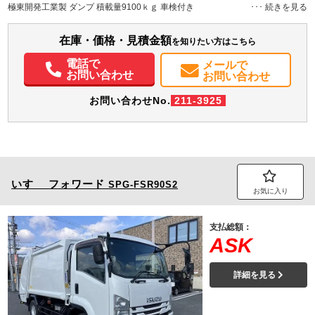
兵庫県
-
W:249
－
極東開発工業製 ダンプ 積載量9100ｋｇ 車検付き
H:344
装備情報
在庫・価格・見積金額
を知りたい方はこちら
エアコン
パワステ
パワーウィンドウ
ABS
エアバッグ
集中ドアロック
電話で
メールで
電動格納ミラー
ETC
バックモニター
お問い合わせ
お問い合わせ
お問い合わせNo.
211-3925
いすゞ
フォワード
SPG-FSR90S2
お気に入り
支払総額：
ASK
詳細を見る