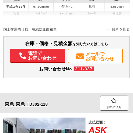
平成19年11月
67,308(km)
中型増トン
抹消
4,680(kg)
地域
内寸(mm)
外寸(mm)
本体色
修復歴
L:6,630
その他
兵庫県
-
W:2,220
－
H:2,930
国土交通省仕様・凍結防止散布車
装備情報
在庫・価格・見積金額
を知りたい方はこちら
パワステ
パワーウィンドウ
ABS
エアバッグ
電話で
メールで
お問い合わせ
お問い合わせ
お問い合わせNo.
211-337
東急
東急
TD302-118
お気に入り
支払総額：
ASK