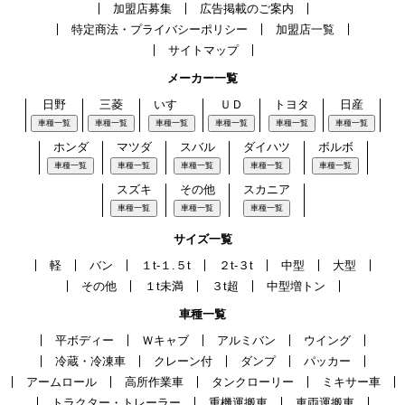
加盟店募集
広告掲載のご案内
特定商法・プライバシーポリシー
加盟店一覧
サイトマップ
メーカー一覧
日野
三菱
いすゞ
ＵＤ
トヨタ
日産
車種一覧
車種一覧
車種一覧
車種一覧
車種一覧
車種一覧
ホンダ
マツダ
スバル
ダイハツ
ボルボ
車種一覧
車種一覧
車種一覧
車種一覧
車種一覧
スズキ
その他
スカニア
車種一覧
車種一覧
車種一覧
サイズ一覧
軽
バン
１t-１.５t
２t-３t
中型
大型
その他
１t未満
３t超
中型増トン
車種一覧
平ボディー
Ｗキャブ
アルミバン
ウイング
冷蔵・冷凍車
クレーン付
ダンプ
パッカー
アームロール
高所作業車
タンクローリー
ミキサー車
トラクター・トレーラー
重機運搬車
車両運搬車