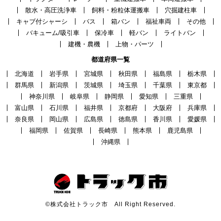
散水・高圧洗浄車
飼料・粉粒体運搬車
穴掘建柱車
キャブ付シャーシ
バス
箱バン
福祉車両
その他
バキューム/吸引車
保冷車
軽バン
ライトバン
建機・農機
上物・パーツ
都道府県一覧
北海道
岩手県
宮城県
秋田県
福島県
栃木県
群馬県
新潟県
茨城県
埼玉県
千葉県
東京都
神奈川県
岐阜県
静岡県
愛知県
三重県
富山県
石川県
福井県
京都府
大阪府
兵庫県
奈良県
岡山県
広島県
徳島県
香川県
愛媛県
福岡県
佐賀県
長崎県
熊本県
鹿児島県
沖縄県
©株式会社トラック市 All Right Reserved.