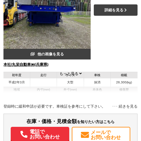
詳細を見る
他の画像を見る
本社/丸栄自動車㈱(兵庫県)
もっと見る
初年度
走行
サイズ
車検
積載
平成2年3月
大型
抹消
26,300(kg)
地域
内寸(mm)
外寸(mm)
本体色
修復歴
L:1,199
その他
兵庫県
-
W:2,990
－
H:1,730
登録時に緩和申請が必要です。車検証を参考にして下さい。
在庫・価格・見積金額
を知りたい方はこちら
電話で
メールで
お問い合わせ
お問い合わせ