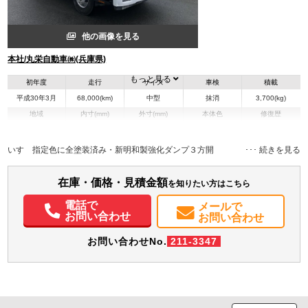
他の画像を見る
本社/丸栄自動車㈱(兵庫県)
もっと見る
初年度
走行
サイズ
車検
積載
平成30年3月
68,000(km)
中型
抹消
3,700(kg)
地域
内寸(mm)
外寸(mm)
本体色
修復歴
L:5,420
その他
兵庫県
-
W:2,200
－
H:2,650
いすゞ指定色に全塗装済み・新明和製強化ダンプ３方開
装備情報
在庫・価格・見積金額
を知りたい方はこちら
エアコン
パワステ
パワーウィンドウ
ABS
集中ドアロック
電動格納ミラー
電話で
メールで
ETC
お問い合わせ
お問い合わせ
お問い合わせNo.
211-3347