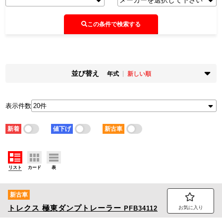
この条件で検索する
並び替え
年式
新しい順
掲載時期
年式
新着順
古い順
新しい順
古い順
表示件数
走行距離
価格
少ない順
多い順
安い順
高い順
新着
値下げ
新古車
積載量
車検残
少ない順
多い順
短い順
長い順
リスト
カード
表
新古車
トレクス
極東ダンプトレーラー
PFB34112
お気に入り