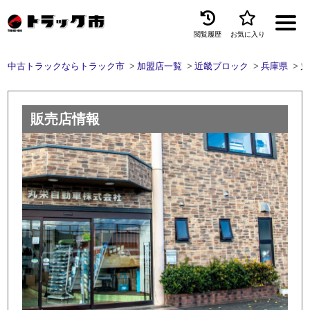
閲覧履歴
お気に入り
Menu
中古トラックならトラック市
加盟店一覧
近畿ブロック
兵庫県
丸
中古トラックを探す
トラック買取
販売店情報
トラック市とは
加盟店一覧
お問い合わせ
お気に入り
閲覧履歴
保存した検索条件