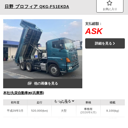
日野
プロフィア
QKG-FS1EKDA
お気に入り
支払総額：
ASK
詳細を見る
他の画像を見る
本社/丸栄自動車㈱(兵庫県)
もっと見る
初年度
走行
サイズ
車検
積載
車検有
平成29年3月
520,000(km)
大型
9,100(kg)
(2026年4月)
地域
内寸(mm)
外寸(mm)
本体色
修復歴
L:769
その他