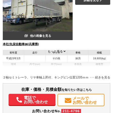
詳細を見る
他の画像を見る
本社/丸栄自動車㈱(兵庫県)
もっと見る
初年度
走行
サイズ
車検
積載
平成23年3月
その他
抹消
19,600(kg)
地域
内寸(mm)
外寸(mm)
本体色
修復歴
L:13,030
L:13,350
その他
兵庫県
W:2,385
W:2,490
－
H:2,245
H:3,750
２軸セミトレーラ、リヤ車軸上昇付、キングピン位置1205ｍｍ
在庫・価格・見積金額
を知りたい方はこちら
電話で
メールで
お問い合わせ
お問い合わせ
お問い合わせNo.
211-4796