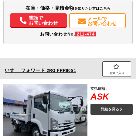
装備情報
在庫・価格・見積金額
を知りたい方はこちら
エアコン
パワステ
パワーウィンドウ
ABS
エアバッグ
集中ドアロック
電話で
メールで
お問い合わせ
お問い合わせ
お問い合わせNo.
211-474
いすゞ
フォワード
2RG-FRR90S1
お気に入り
支払総額：
ASK
詳細を見る