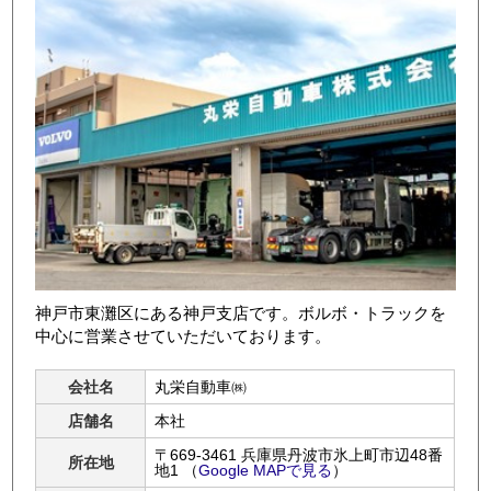
店舗写真4
神戸市東灘区にある神戸支店です。ボルボ・トラックを
中心に営業させていただいております。
会社名
丸栄自動車㈱
店舗名
本社
〒669-3461 兵庫県丹波市氷上町市辺48番
所在地
地1
（
Google MAPで見る
）