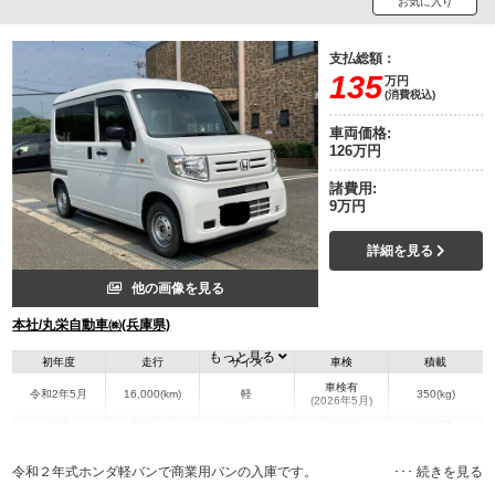
お気に入り
支払総額：
135
万円
(消費税込)
車両価格:
126万円
諸費用:
9万円
詳細を見る
他の画像を見る
本社/丸栄自動車㈱(兵庫県)
もっと見る
初年度
走行
サイズ
車検
積載
車検有
令和2年5月
16,000(km)
軽
350(kg)
(2026年5月)
地域
内寸(mm)
外寸(mm)
本体色
修復歴
L:3,390
ホワイト系
兵庫県
-
W:1,470
無
令和２年式ホンダ軽バンで商業用バンの入庫です。
H:1,940