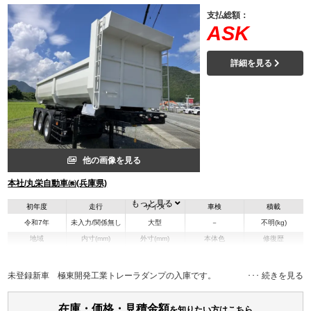
支払総額：
ASK
詳細を見る
他の画像を見る
本社/丸栄自動車㈱(兵庫県)
もっと見る
初年度
走行
サイズ
車検
積載
令和7年
未入力/関係無し
大型
－
不明(kg)
地域
内寸(mm)
外寸(mm)
本体色
修復歴
L:7,750
その他
兵庫県
-
W:2,200
無
H:1,060
未登録新車 極東開発工業トレーラダンプの入庫です。
在庫・価格・見積金額
を知りたい方はこちら