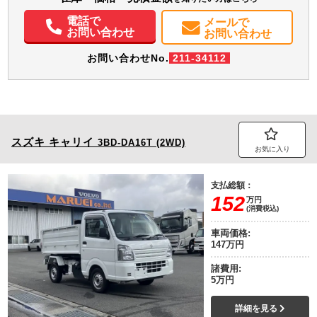
電話で
メールで
お問い合わせ
お問い合わせ
お問い合わせNo.
211-34112
スズキ
キャリイ
3BD-DA16T (2WD)
お気に入り
支払総額：
152
万円
(消費税込)
車両価格:
147万円
諸費用:
5万円
詳細を見る