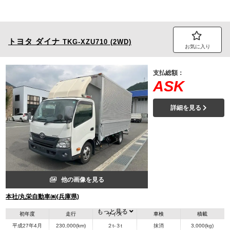
トヨタ
ダイナ
TKG-XZU710 (2WD)
お気に入り
支払総額：
ASK
詳細を見る
他の画像を見る
本社/丸栄自動車㈱(兵庫県)
もっと見る
初年度
走行
サイズ
車検
積載
平成27年4月
230,000(km)
２t-３t
抹消
3,000(kg)