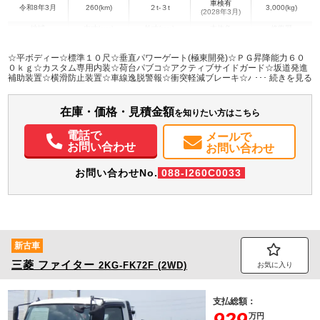
車検有
令和8年3月
260(km)
２t-３t
3,000(kg)
(2028年3月)
地域
内寸(mm)
外寸(mm)
本体色
修復歴
L:3,070
L:4,690
シルバー系
愛知県
W:1,600
W:1,690
無
☆平ボディー☆標準１０尺☆垂直パワーゲート(極東開発)☆ＰＧ昇降能力６０
H:380
H:2,000
０ｋｇ☆カスタム専用内装☆荷台パブコ☆アクティブサイドガード☆坂道発進
補助装置☆横滑防止装置☆車線逸脱警報☆衝突軽減ブレーキ☆バックモニター
☆ＬＥＤヘッドライト☆ＬＥＤフォグランプ☆３０００ｋｇ
装備情報
在庫・価格・見積金額
エアコン
パワステ
パワーウィンドウ
ABS
エアバッグ
バックモニター
を知りたい方はこちら
メンテナンスノート（保証書）
電話で
メールで
お問い合わせ
お問い合わせ
お問い合わせNo.
088-I260C0033
新古車
三菱
ファイター
2KG-FK72F (2WD)
お気に入り
支払総額：
929
万円