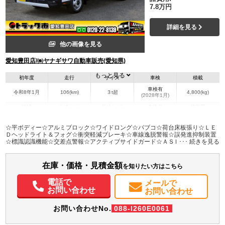
7.8万円
詳細を見る
他の画像を見る
愛知豊田店/㈱ヤナギサワ自動車販売(愛知県)
もっと見る
初年度
走行
サイズ
車検
積載
車検有
令和8年1月
106(km)
３t超
4,800(kg)
(2028年1月)
地域
内寸(mm)
外寸(mm)
本体色
修復歴
L:4,350
L:6,220
ホワイト系
愛知県
W:2,080
W:2,170
無
☆平ボディー☆アルミブロック☆ワイドロング☆パブコ☆荷台床板張り☆ＬＥ
H:400
H:2,260
Ｄヘッドライト＆フォグ☆衝突軽減ブレーキ☆車線逸脱警報☆誤発進抑制装置
☆標識認識機能☆交差点警報☆アクティブサイドガード☆ＡＳＲ＆横滑防止装
置☆坂道発進補助装置☆バックカメラ☆ＥＴＣ２．０☆スマートキー☆液晶メ
装備情報
ーター☆未使用車☆保証書/取説
在庫・価格・見積金額
エアコン
パワステ
パワーウィンドウ
ABS
エアバッグ
電動格納ミラー
ETC
を知りたい方はこちら
バックモニター
取扱説明書（一部含む）
メンテナンスノート（保証書）
電話で
メールで
お問い合わせ
お問い合わせ
お問い合わせNo.
088-I260E0061