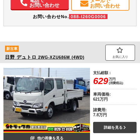
電話で
メールで
お問い合わせ
お問い合わせ
お問い合わせNo.
088-I260G0006
新古車
日野
デュトロ
2WG-XZU686M (4WD)
お気に入り
支払総額：
629
万円
(消費税込)
車両価格:
621万円
諸費用:
7.8万円
詳細を見る
他の画像を見る