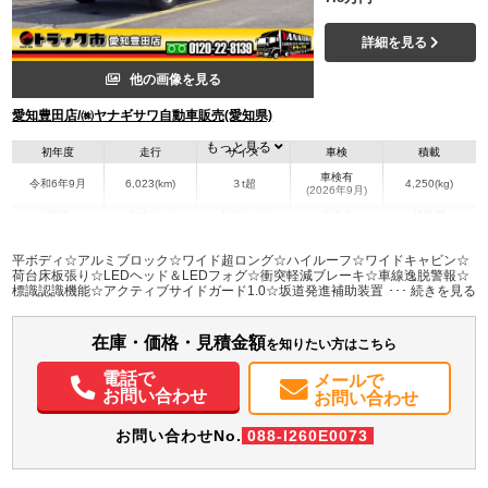
詳細を見る
他の画像を見る
愛知豊田店/㈱ヤナギサワ自動車販売(愛知県)
もっと見る
初年度
走行
サイズ
車検
積載
車検有
令和6年9月
6,023(km)
３t超
4,250(kg)
(2026年9月)
地域
内寸(mm)
外寸(mm)
本体色
修復歴
L:5,000
L:6,830
シルバー系
愛知県
W:2,080
W:2,170
無
平ボディ☆アルミブロック☆ワイド超ロング☆ハイルーフ☆ワイドキャビン☆
H:600
H:2,210
荷台床板張り☆LEDヘッド＆LEDフォグ☆衝突軽減ブレーキ☆車線逸脱警報☆
標識認識機能☆アクティブサイドガード1.0☆坂道発進補助装置☆横滑り防止装
置☆ナビ☆バックカメラ
装備情報
在庫・価格・見積金額
エアコン
パワステ
パワーウィンドウ
ABS
エアバッグ
カーナビ
を知りたい方はこちら
バックモニター
電話で
メールで
お問い合わせ
お問い合わせ
お問い合わせNo.
088-I260E0073