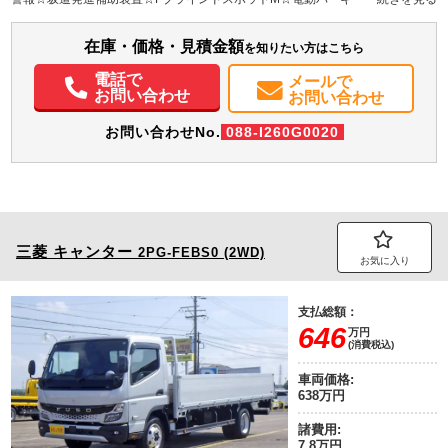
装備情報
横滑り防止装置☆ナビ・TV☆ETC☆純正デジタルミラー☆バックカメラ☆キー
レス
エアコン
パワステ
パワーウィンドウ
ABS
エアバッグ
カーナビ
TV
ETC
在庫・価格・見積金額
を知りたい方はこちら
バックモニター
電話で
メールで
お問い合わせ
お問い合わせ
お問い合わせNo.
088-I260G0020
三菱
キャンター
2PG-FEBS0 (2WD)
お気に入り
支払総額：
646
万円
(消費税込)
車両価格:
638万円
諸費用:
7.8万円