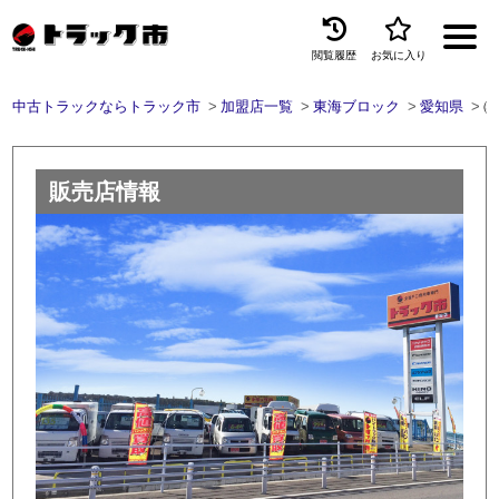
閲覧履歴
お気に入り
Menu
中古トラックならトラック市
加盟店一覧
東海ブロック
愛知県
㈱
中古トラックを探す
トラック買取
販売店情報
トラック市とは
加盟店一覧
お問い合わせ
お気に入り
閲覧履歴
保存した検索条件