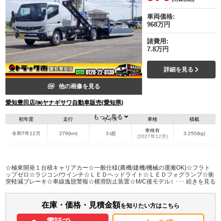
車両価格:
968万円
諸費用:
7.8万円
詳細を見る
他の画像を見る
愛知豊田店/㈱ヤナギサワ自動車販売(愛知県)
もっと見る
初年度
走行
サイズ
車検
積載
車検有
令和7年12月
279(km)
３t超
3,250(kg)
(2027年12月)
地域
内寸(mm)
外寸(mm)
本体色
修復歴
L:5,000
L:6,970
ホワイト系
愛知県
W:2,070
W:2,210
無
☆極東開発１台積キャリアカー☆一般仕様(農機/建機/機械の運搬OK)☆フラト
H:80
H:2,210
ップゼロ☆ラジコン/ウインチ☆ＬＥＤヘッドライト☆ＬＥＤフォグランプ☆衝
突軽減ブレーキ☆車線逸脱警報☆横滑防止装置☆M/C後モデル☆10インチ液晶
メーター☆左パワーミラー☆左右天井コンソール☆純正モニター＆バックカメ
装備情報
ラ☆純正Bluetoothオーディオ☆ハンズフリー通話☆スマートキー/禁煙車☆登
録済未使用車☆３２５０ｋｇ
在庫・価格・見積金額
エアコン
パワステ
パワーウィンドウ
ABS
エアバッグ
電動格納ミラー
を知りたい方はこちら
バックモニター
メンテナンスノート（保証書）