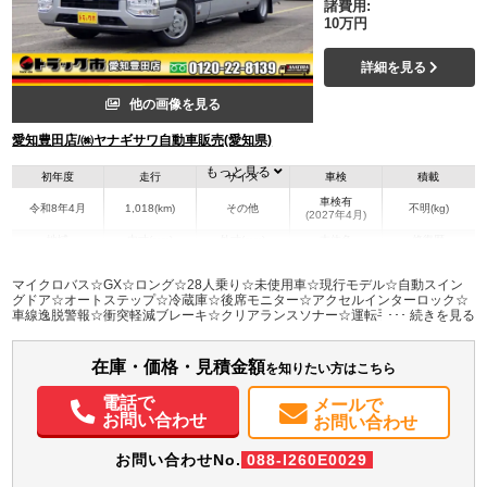
諸費用:
10万円
詳細を見る
他の画像を見る
愛知豊田店/㈱ヤナギサワ自動車販売(愛知県)
もっと見る
初年度
走行
サイズ
車検
積載
車検有
令和8年4月
1,018(km)
その他
不明(kg)
(2027年4月)
地域
内寸(mm)
外寸(mm)
本体色
修復歴
L:6,990
シルバー系
愛知県
-
W:2,080
無
マイクロバス☆GX☆ロング☆28人乗り☆未使用車☆現行モデル☆自動スイン
H:2,630
グドア☆オートステップ☆冷蔵庫☆後席モニター☆アクセルインターロック☆
車線逸脱警報☆衝突軽減ブレーキ☆クリアランスソナー☆運転手監視装置☆ナ
ビ･TV･バックモニター
装備情報
在庫・価格・見積金額
エアコン
パワステ
ABS
カーナビ
TV
ETC
バックモニター
ドラレコ
を知りたい方はこちら
電話で
メールで
お問い合わせ
お問い合わせ
お問い合わせNo.
088-I260E0029