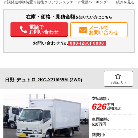
☆誤発進抑制装置☆前後クリアランスソナー☆電動パーキングブレーキ☆純正
デジミ/Bカメラ☆純正BTオーディオ☆4500kg
装備情報
在庫・価格・見積金額
エアコン
パワステ
パワーウィンドウ
ABS
エアバッグ
電動格納ミラー
を知りたい方はこちら
バックモニター
取扱説明書（一部含む）
メンテナンスノート（保証書）
電話で
メールで
お問い合わせ
お問い合わせ
お問い合わせNo.
088-I260F0008
日野
デュトロ
2KG-XZU655M (2WD)
お気に入り
支払総額：
626
万円
(消費税込)
車両価格:
618万円
諸費用: