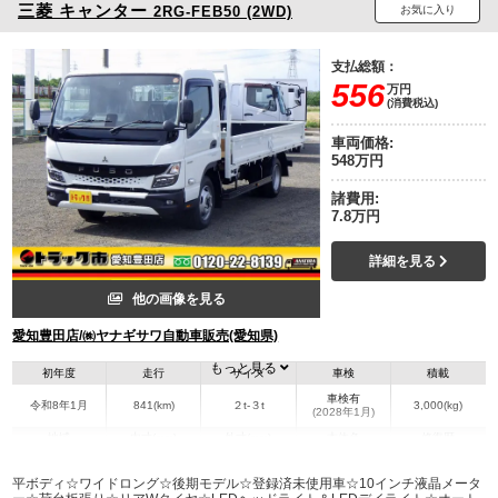
三菱
キャンター
2RG-FEB50 (2WD)
お気に入り
支払総額：
556
万円
(消費税込)
車両価格:
548万円
諸費用:
7.8万円
詳細を見る
他の画像を見る
愛知豊田店/㈱ヤナギサワ自動車販売(愛知県)
もっと見る
初年度
走行
サイズ
車検
積載
車検有
令和8年1月
841(km)
２t-３t
3,000(kg)
(2028年1月)
地域
内寸(mm)
外寸(mm)
本体色
修復歴
L:4,350
L:6,180
ホワイト系
愛知県
W:2,080
W:2,220
無
平ボディ☆ワイドロング☆後期モデル☆登録済未使用車☆10インチ液晶メータ
H:380
H:2,240