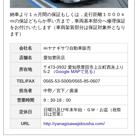
納車より１ヵ月間の保証もしくは，走行距離１０００ｋ
ｍの保証どちらか早い方まで，車両基本部分へ修理保証
をお付けいたします（車両架装部分は保証対象外となり
ます）
会社名
㈱ヤナギサワ自動車販売
店舗名
愛知豊田店
〒473-0932 愛知県豊田市上丘町西灰上り
所在地
5-2
（
Google MAPで見る
）
TEL/FAX
0565-53-5000/0565-85-0607
担当者
中野／宮下／廣瀬
営業時間
9：30-18：00
日曜日及び年末年始・ＧＷ・お盆（祝祭
定休日
日は営業）
URL
http://yanagisawajidousha.com/