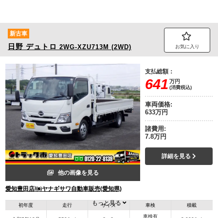
新古車
日野
デュトロ
2WG-XZU713M (2WD)
お気に入り
支払総額：
641
万円
(消費税込)
車両価格:
633万円
諸費用:
7.8万円
詳細を見る
他の画像を見る
愛知豊田店/㈱ヤナギサワ自動車販売(愛知県)
もっと見る
初年度
走行
サイズ
車検
積載
車検有