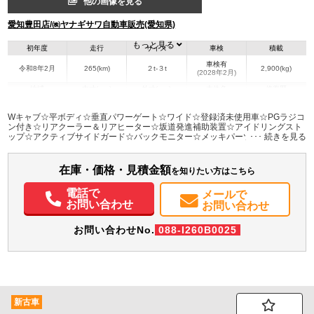
他の画像を見る
愛知豊田店/㈱ヤナギサワ自動車販売(愛知県)
もっと見る
初年度
走行
サイズ
車検
積載
車検有
令和8年2月
265(km)
２t-３t
2,900(kg)
(2028年2月)
地域
内寸(mm)
外寸(mm)
本体色
修復歴
L:6,180
ホワイト系
愛知県
-
W:1,990
無
Wキャブ☆平ボディ☆垂直パワーゲート☆ワイド☆登録済未使用車☆PGラジコ
H:2,230
ン付き☆リアクーラー＆リアヒーター☆坂道発進補助装置☆アイドリングスト
ップ☆アクティブサイドガード☆バックモニター☆メッキパーツ☆LEDヘッド
ライト☆AT
装備情報
在庫・価格・見積金額
エアコン
パワステ
パワーウィンドウ
ABS
エアバッグ
バックモニター
を知りたい方はこちら
電話で
メールで
お問い合わせ
お問い合わせ
お問い合わせNo.
088-I260B0025
新古車