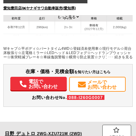
愛知豊田店/㈱ヤナギサワ自動車販売(愛知県)
もっと見る
初年度
走行
サイズ
車検
積載
車検有
令和7年12月
296(km)
２t-３t
2,000(kg)
(2027年12月)
地域
内寸(mm)
外寸(mm)
本体色
修復歴
L:2,570
L:5,200
ホワイト系
愛知県
W:1,790
W:1,880
無
Wキャブ☆平ボディ☆パートタイム4WD☆登録済未使用車☆現行モデル☆荷台
H:380
H:2,120
床板張り☆左電格ミラー☆LEDヘッド＆LEDフォグ☆ヘッドランプウォッシャ
ー☆衝突軽減ブレーキ☆車線逸脱警報☆横滑り防止装置☆クリアランスソナー
☆デジタルインナーミラー
装備情報
在庫・価格・見積金額
エアコン
パワステ
パワーウィンドウ
ABS
エアバッグ
を知りたい方はこちら
電話で
メールで
お問い合わせ
お問い合わせ
お問い合わせNo.
088-I260G0007
日野
デュトロ
2WG-XZU721M (2WD)