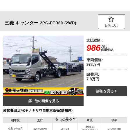
三菱
キャンター
2PG-FEB80 (2WD)
お気に入り
支払総額：
986
万円
(消費税込)
車両価格:
978万円
諸費用:
7.8万円
詳細を見る
他の画像を見る
愛知豊田店/㈱ヤナギサワ自動車販売(愛知県)
もっと見る
初年度
走行
サイズ
車検
積載
車検有
令和7年5月
8,440(km)
２t-３t
3,000(kg)