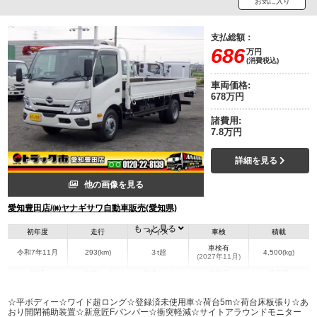
お気に入り
支払総額：
686
万円
(消費税込)
車両価格:
678万円
諸費用:
7.8万円
詳細を見る
他の画像を見る
愛知豊田店/㈱ヤナギサワ自動車販売(愛知県)
もっと見る
初年度
走行
サイズ
車検
積載
車検有
令和7年11月
293(km)
３t超
4,500(kg)
(2027年11月)
地域
内寸(mm)
外寸(mm)
本体色
修復歴
L:5,000
L:6,820
ホワイト系
愛知県
W:2,080
W:2,180
無
☆平ボディー☆ワイド超ロング☆登録済未使用車☆荷台5m☆荷台床板張り☆あ
H:380
H:2,320
おり開閉補助装置☆新意匠Fバンパー☆衝突軽減☆サイトアラウンドモニター