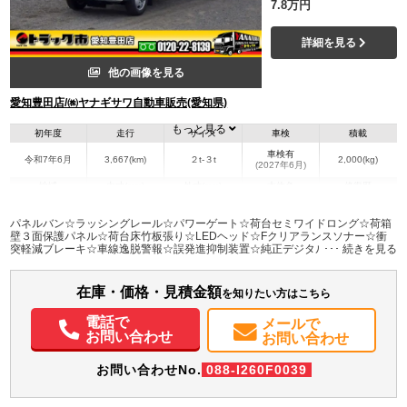
7.8万円
詳細を見る
他の画像を見る
愛知豊田店/㈱ヤナギサワ自動車販売(愛知県)
もっと見る
初年度
走行
サイズ
車検
積載
車検有
令和7年6月
3,667(km)
２t-３t
2,000(kg)
(2027年6月)
地域
内寸(mm)
外寸(mm)
本体色
修復歴
L:4,580
L:6,420
ホワイト系
愛知県
W:1,800
W:1,900
無
パネルバン☆ラッシングレール☆パワーゲート☆荷台セミワイドロング☆荷箱
H:1,750
H:2,640
壁３面保護パネル☆荷台床竹板張り☆LEDヘッド☆Fクリアランスソナー☆衝
突軽減ブレーキ☆車線逸脱警報☆誤発進抑制装置☆純正デジタルミラー☆バッ
クカメラ☆ハイルーフ
装備情報
在庫・価格・見積金額
エアコン
パワステ
パワーウィンドウ
ABS
エアバッグ
バックモニター
を知りたい方はこちら
電話で
メールで
お問い合わせ
お問い合わせ
お問い合わせNo.
088-I260F0039