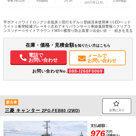
令和7年12月
550(km)
２t-３t
2,000(kg)
(2027年12月)
地域
内寸(mm)
外寸(mm)
本体色
修復歴
L:4,360
L:6,180
ホワイト系
愛知県
W:2,080
W:2,180
無
平ボディ☆ワイドロング☆全低床☆現行モデル☆登録済未使用車☆LEDヘッド
H:380
H:2,240
ライト☆衝突軽減ブレーキ☆左右アオリバランサー☆車線逸脱警報☆クリアラ
ンスソナー☆サイトアラウンドMS☆横滑り防止装置☆出会い頭警報装置☆誤
発進抑制装置☆ドラレコ
装備情報
在庫・価格・見積金額
エアコン
パワステ
パワーウィンドウ
ABS
エアバッグ
ETC
バックモニター
を知りたい方はこちら
ドラレコ
電話で
メールで
お問い合わせ
お問い合わせ
お問い合わせNo.
088-I260F0069
新古車
三菱
キャンター
2PG-FEB80 (2WD)
お気に入り
支払総額：
976
万円
(消費税込)