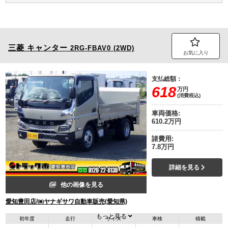
三菱
キャンター
2RG-FBAV0 (2WD)
お気に入り
支払総額：
618
万円
(消費税込)
車両価格:
610.2万円
諸費用:
7.8万円
詳細を見る
他の画像を見る
愛知豊田店/㈱ヤナギサワ自動車販売(愛知県)
もっと見る
初年度
走行
サイズ
車検
積載