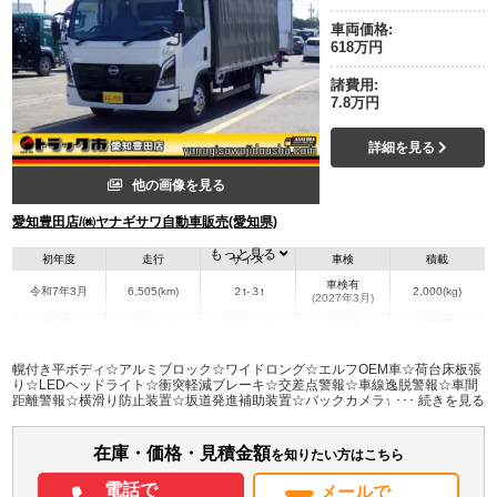
車両価格:
618万円
諸費用:
7.8万円
詳細を見る
他の画像を見る
愛知豊田店/㈱ヤナギサワ自動車販売(愛知県)
もっと見る
初年度
走行
サイズ
車検
積載
車検有
令和7年3月
6,505(km)
２t-３t
2,000(kg)
(2027年3月)
地域
内寸(mm)
外寸(mm)
本体色
修復歴
L:4,350
L:6,140
ホワイト系
愛知県
W:2,080
W:2,170
無
幌付き平ボディ☆アルミブロック☆ワイドロング☆エルフOEM車☆荷台床板張
H:2,050
H:2,940
り☆LEDヘッドライト☆衝突軽減ブレーキ☆交差点警報☆車線逸脱警報☆車間
距離警報☆横滑り防止装置☆坂道発進補助装置☆バックカメラ☆ETC2.0☆キー
レス☆6MT
装備情報
在庫・価格・見積金額
エアコン
パワステ
パワーウィンドウ
ABS
エアバッグ
ETC
バックモニター
を知りたい方はこちら
電話で
メールで