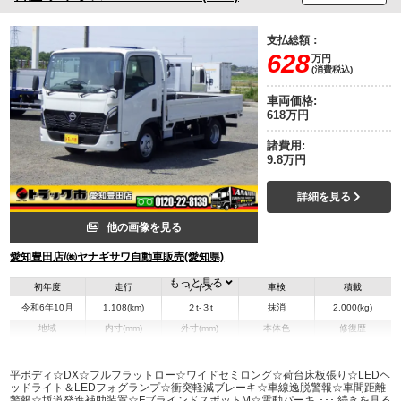
支払総額：
628
万円
(消費税込)
車両価格:
618万円
諸費用:
9.8万円
詳細を見る
他の画像を見る
愛知豊田店/㈱ヤナギサワ自動車販売(愛知県)
もっと見る
初年度
走行
サイズ
車検
積載
令和6年10月
1,108(km)
２t-３t
抹消
2,000(kg)
地域
内寸(mm)
外寸(mm)
本体色
修復歴
L:3,510
L:5,290
ホワイト系
愛知県
W:1,920
W:2,040
無
H:380
H:2,250
平ボディ☆DX☆フルフラットロー☆ワイドセミロング☆荷台床板張り☆LEDヘ
ッドライト＆LEDフォグランプ☆衝突軽減ブレーキ☆車線逸脱警報☆車間距離
警報☆坂道発進補助装置☆FブラインドスポットM☆電動パーキングブレーキ☆