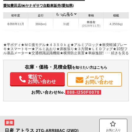
愛知豊田店/㈱ヤナギサワ自動車販売(愛知県)
もっと見る
初年度
走行
サイズ
車検
積載
車検有
令和6年11月
384(km)
３t超
4,350(kg)
(2026年11月)
地域
内寸(mm)
外寸(mm)
本体色
修復歴
L:4,350
L:6,170
ホワイト系
愛知県
W:2,090
W:2,170
無
★平ボディ★ＭＣ後モデル★４３５０ｋｇ★アルミブロック★衝突軽減ブレー
H:400
H:2,270
キ★スマートキー★アルミあおり★床板張り★３方開★ＬＥＤフォグ★10型フ
ル液晶メーター★交通標識認識機能★横滑防止装置★車線逸脱警報装置★ドラ
イバー注意監視機能★左パワーミラー★純正モニター＆Ｂカメラ★純正
装備情報
Bluetoothオーディオ★ハンズフリー通話★未使用車★
在庫・価格・見積金額
エアコン
パワステ
パワーウィンドウ
ABS
エアバッグ
電動格納ミラー
を知りたい方はこちら
バックモニター
取扱説明書（一部含む）
メンテナンスノート（保証書）
電話で
メールで
お問い合わせ
お問い合わせ
お問い合わせNo.
088-I250F0070
新着
日産
アトラス
2TG-ARR88AC (2WD)
お気に入り