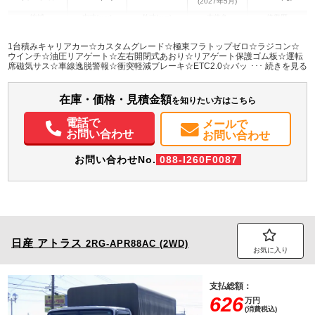
(2027年5月)
地域
内寸(mm)
外寸(mm)
本体色
修復歴
L:5,700
L:7,610
シルバー系
愛知県
W:2,080
W:2,220
無
1台積みキャリアカー☆カスタムグレード☆極東フラトップゼロ☆ラジコン☆
H:80
H:2,180
ウインチ☆油圧リアゲート☆左右開閉式あおり☆リアゲート保護ゴム板☆運転
席磁気サス☆車線逸脱警報☆衝突軽減ブレーキ☆ETC2.0☆バックカメラ☆LED
ヘッドライト☆AT
装備情報
在庫・価格・見積金額
エアコン
パワステ
パワーウィンドウ
ABS
エアバッグ
ETC
バックモニター
を知りたい方はこちら
電話で
メールで
お問い合わせ
お問い合わせ
お問い合わせNo.
088-I260F0087
日産
アトラス
2RG-APR88AC (2WD)
お気に入り
支払総額：
626
万円
(消費税込)