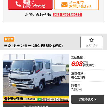
電話で
メールで
お問い合わせ
お問い合わせ
お問い合わせNo.
088-I260B0022
新古車
三菱
キャンター
2RG-FEB50 (2WD)
お気に入り
支払総額：
698
万円
(消費税込)
車両価格:
690.2万円
諸費用:
7.8万円
詳細を見る