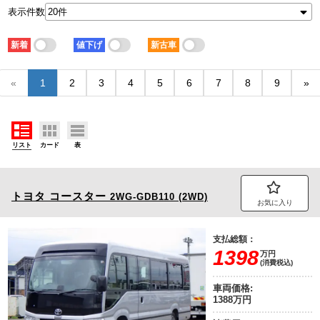
新着順
古い順
新しい順
古い順
表示件数
走行距離
価格
少ない順
多い順
安い順
高い順
新着
値下げ
新古車
積載量
車検残
少ない順
多い順
短い順
長い順
«
1
2
3
4
5
6
7
8
9
»
リスト
カード
表
トヨタ
コースター
2WG-GDB110 (2WD)
お気に入り
支払総額：
1398
万円
(消費税込)
車両価格:
1388万円