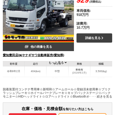
(消費税込)
車両価格:
918万円
諸費用:
10.7万円
詳細を見る
他の画像を見る
愛知豊田店/㈱ヤナギサワ自動車販売(愛知県)
もっと見る
初年度
走行
サイズ
車検
積載
車検有
令和8年2月
404(km)
中型
3,500(kg)
(2028年2月)
地域
内寸(mm)
外寸(mm)
本体色
修復歴
L:5,900
ホワイト系
愛知県
-
W:2,230
無
脱着装置付コンテナ専用車☆新明和☆アームロール☆登録済未使用車☆プリク
H:2,430
ラッシュブレーキ☆ホイールパークブレーキ☆キャブバックステージ☆バック
モニター☆HIDヘッドライト☆ロアヘッドライト☆Bluetoothオーディオ☆6MT
装備情報
在庫・価格・見積金額
エアコン
パワステ
パワーウィンドウ
ABS
エアバッグ
バックモニター
を知りたい方はこちら