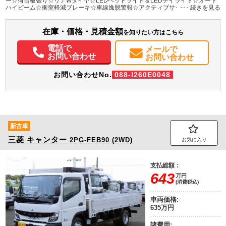
ー☆荷台板張り☆リアWタイヤ☆LEDヘッドライト＆LEDデイライト☆オート
ハイビーム☆衝突軽減ブレーキ☆車線逸脱警報☆アクティブサイドガード☆横
滑防止装置☆バックカメラ
装備情報
在庫・価格・見積金額
エアコン
パワステ
パワーウィンドウ
ABS
エアバッグ
バックモニター
を知りたい方はこちら
電話で
メールで
お問い合わせ
お問い合わせ
お問い合わせNo.
088-I260E0048
新古車
三菱
キャンター
2PG-FEB90 (2WD)
お気に入り
支払総額：
643
万円
(消費税込)
車両価格:
635万円
諸費用: