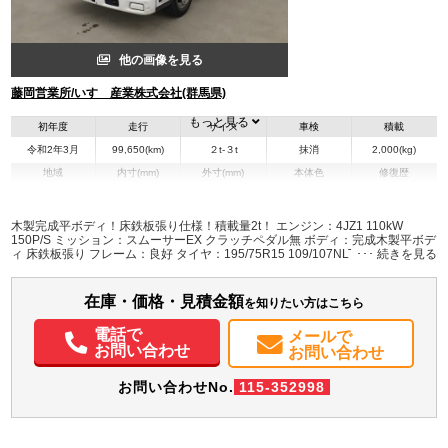
他の画像を見る
藤岡営業所/いすゞ産業株式会社(群馬県)
もっと見る
初年度
走行
サイズ
車検
積載
令和2年3月
99,650(km)
２t-３t
抹消
2,000(kg)
地域
内寸(mm)
外寸(mm)
本体色
修復歴
L:3,120
L:4,680
ホワイト系
群馬県
W:1,630
W:1,690
無
H:490
H:1,960
木製完成平ボディ！床鉄板張り仕様！積載量2t！ エンジン：4JZ1 110kW
150P/S ミッション：スムーサーEX クラッチペダル無 ボディ：完成木製平ボデ
ィ 床鉄板張り フレーム：良好 タイヤ：195/75R15 109/107NLT ノーマルタイ
装備情報
ヤ スチールホイール ドラレコ・USBポート×2有
エアコン
パワステ
パワーウィンドウ
ABS
エアバッグ
集中ドアロック
在庫・価格・見積金額
を知りたい方はこちら
電動格納ミラー
ドラレコ
電話で
メールで
お問い合わせ
お問い合わせ
お問い合わせNo.
115-352998