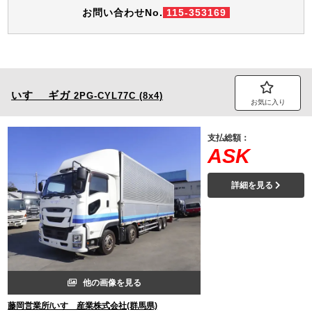
お問い合わせNo.
115-353169
いすゞ
ギガ
2PG-CYL77C (8x4)
お気に入り
支払総額：
ASK
詳細を見る
他の画像を見る
藤岡営業所/いすゞ産業株式会社(群馬県)