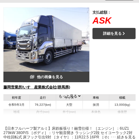
支払総額：
ASK
詳細を見る
他の画像を見る
藤岡営業所/いすゞ産業株式会社(群馬県)
もっと見る
初年度
走行
サイズ
車検
積載
令和5年3月
76,227(km)
大型
抹消
13,000(kg)
地域
内寸(mm)
外寸(mm)
本体色
修復歴
L:9,680
L:11,970
その他
群馬県
W:2,400
W:2,490
無
H:2,500
H:3,780
【日本フルハーフ製アルミ】床鉄板張り！融雪仕様！ ［エンジン］：6UZ1
279kW 380P/S ［ボディ］：リヤ観音開き ラッシング2段 セイコーラック2対
中柱回転式 床フック引出9対 ［タイヤ］：11R22.5 16PR ［その他］リヤエア
装備情報