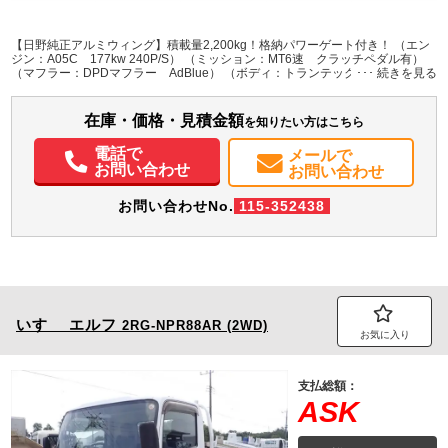
L:6,270
L:8,640
その他
群馬県
W:2,390
W:2,490
無
H:2,420
H:3,500
【日野純正アルミウィング】積載量2,200kg！格納パワーゲート付き！ （エン
ジン：A05C 177kw 240P/S） （ミッション：MT6速 クラッチペダル有）
（マフラー：DPDマフラー AdBlue） （ボディ：トランテックス製アルミ
装備情報
ラッシング2段 セイコーラック1対 床フック5対）
エアコン
パワステ
パワーウィンドウ
ABS
エアバッグ
集中ドアロック
在庫・価格・見積金額
を知りたい方はこちら
電動格納ミラー
エアサスシート
ETC
バックモニター
ドラレコ
PMマフラー
Sリミッタ
電話で
メールで
お問い合わせ
お問い合わせ
お問い合わせNo.
115-352438
いすゞ
エルフ
2RG-NPR88AR (2WD)
お気に入り
支払総額：
ASK