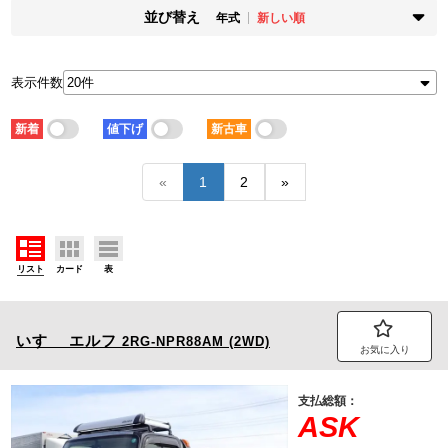
並び替え
年式
新しい順
掲載時期
年式
新着順
古い順
新しい順
古い順
表示件数
走行距離
価格
少ない順
多い順
安い順
高い順
新着
値下げ
新古車
積載量
車検残
少ない順
多い順
短い順
長い順
«
1
2
»
リスト
カード
表
いすゞ
エルフ
2RG-NPR88AM (2WD)
お気に入り
支払総額：
ASK