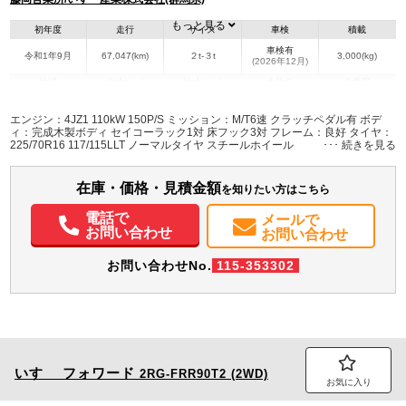
もっと見る
初年度
走行
サイズ
車検
積載
車検有
令和1年9月
67,047(km)
２t-３t
3,000(kg)
(2026年12月)
地域
内寸(mm)
外寸(mm)
本体色
修復歴
L:4,360
L:6,140
ホワイト系
群馬県
W:2,070
W:2,180
無
エンジン：4JZ1 110kW 150P/S ミッション：M/T6速 クラッチペダル有 ボデ
H:380
H:2,250
ィ：完成木製ボディ セイコーラック1対 床フック3対 フレーム：良好 タイヤ：
225/70R16 117/115LLT ノーマルタイヤ スチールホイール
装備情報
在庫・価格・見積金額
エアコン
パワステ
パワーウィンドウ
ABS
エアバッグ
集中ドアロック
を知りたい方はこちら
電動格納ミラー
PMマフラー
電話で
メールで
お問い合わせ
お問い合わせ
お問い合わせNo.
115-353302
いすゞ
フォワード
2RG-FRR90T2 (2WD)
お気に入り