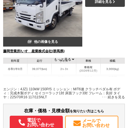
詳細を見る
他の画像を見る
藤岡営業所/いすゞ産業株式会社(群馬県)
もっと見る
初年度
走行
サイズ
車検
積載
車検有
令和1年9月
39,077(km)
２t-３t
3,000(kg)
(2026年12月)
地域
内寸(mm)
外寸(mm)
本体色
修復歴
L:4,350
L:6,140
ホワイト系
群馬県
W:2,070
W:2,180
無
エンジン：4JZ1 110kW 150P/S ミッション：M/T6速 クラッチペダル有 ボデ
H:380
H:2,250
ィ：完成木製ボディ セイコーラック1対 床面フック3対 フレーム：良好 タイ
ヤ：225/70R16 117/115NLT
装備情報
在庫・価格・見積金額
エアコン
パワステ
パワーウィンドウ
ABS
エアバッグ
集中ドアロック
を知りたい方はこちら
電動格納ミラー
PMマフラー
電話で
メールで
お問い合わせ
お問い合わせ