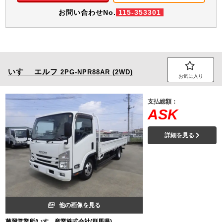
お問い合わせNo.
115-353301
いすゞ
エルフ
2PG-NPR88AR (2WD)
お気に入り
支払総額：
ASK
詳細を見る
他の画像を見る
藤岡営業所/いすゞ産業株式会社(群馬県)