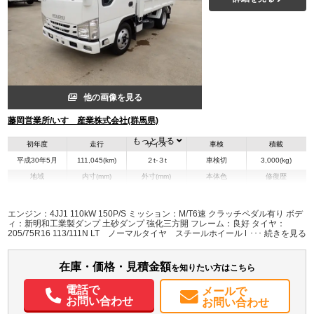
他の画像を見る
藤岡営業所/いすゞ産業株式会社(群馬県)
もっと見る
初年度
走行
サイズ
車検
積載
平成30年5月
111,045(km)
２t-３t
車検切
3,000(kg)
地域
内寸(mm)
外寸(mm)
本体色
修復歴
L:3,050
L:4,690
ホワイト系
群馬県
W:1,590
W:1,690
無
H:370
H:1,980
エンジン：4JJ1 110kW 150P/S ミッション：M/T6速 クラッチペダル有り ボデ
ィ：新明和工業製ダンプ 土砂ダンプ 強化三方開 フレーム：良好 タイヤ：
205/75R16 113/111N LT ノーマルタイヤ スチールホイール ETC付き
装備情報
エアコン
パワステ
パワーウィンドウ
ABS
エアバッグ
集中ドアロック
在庫・価格・見積金額
を知りたい方はこちら
電動格納ミラー
PMマフラー
電話で
メールで
お問い合わせ
お問い合わせ