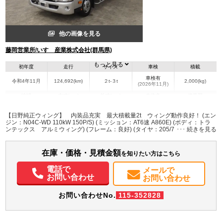
他の画像を見る
藤岡営業所/いすゞ産業株式会社(群馬県)
もっと見る
初年度
走行
サイズ
車検
積載
車検有
令和4年11月
124,692(km)
２t-３t
2,000(kg)
(2026年11月)
地域
内寸(mm)
外寸(mm)
本体色
修復歴
L:4,420
L:6,500
シルバー系
群馬県
W:2,090
W:2,180
無
【日野純正ウィング】 内装品充実 最大積載量2t ウィング動作良好！ (エン
H:2,220
H:3,200
ジン：N04C-WD 110kW 150P/S) (ミッション：AT6速 A860E) (ボディ：トラ
ンテックス アルミウィング) (フレーム：良好) (タイヤ：205/70R17.5
115/113LLT) (その他：ETC･バックカメラ･ドラレコ･ナビ付)
装備情報
在庫・価格・見積金額
エアコン
パワステ
パワーウィンドウ
ABS
エアバッグ
集中ドアロック
を知りたい方はこちら
電動格納ミラー
カーナビ
TV
ETC
バックモニター
ドラレコ
PMマフラー
電話で
メールで
お問い合わせ
お問い合わせ
お問い合わせNo.
115-352828