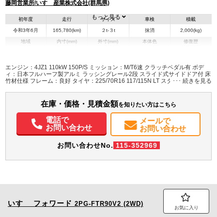
藤岡営業所/いすゞ産業株式会社(群馬県)
もっと見る
初年度
走行
サイズ
車検
積載
令和3年6月
165,780(km)
２t-３t
抹消
2,000(kg)
地域
内寸(mm)
外寸(mm)
本体色
修復歴
L:4,480
L:6,470
ブルー系
群馬県
W:2,080
W:2,220
無
H:2,150
H:3,100
エンジン：4JZ1 110kW 150P/S ミッション：M/T6速 クラッチペダル有 ボデ
ィ：日本フルハーフ製アルミ ラッシングレール2段 スライド式サイドドア付 床
竹材仕様 フレーム：良好 タイヤ：225/70R16 117/115N LT スタッドレスタイ
装備情報
ヤ スチールホイール ETC、バックカメラ、サイドバンパーにステップ付（サ
イドドア乗降用）
エアコン
パワステ
パワーウィンドウ
ABS
エアバッグ
集中ドアロック
在庫・価格・見積金額
を知りたい方はこちら
電動格納ミラー
ETC
PMマフラー
電話で
メールで
お問い合わせ
お問い合わせ
お問い合わせNo.
115-352969
いすゞ
フォワード
2PG-FTR90V2 (2WD)
お気に入り