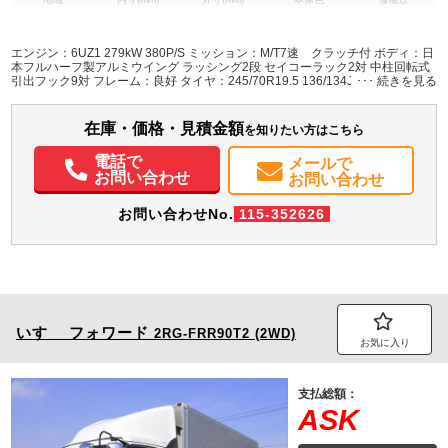
L:9,670
L:11,970
ブラック系
群馬県
W:2,370
W:2,490
有
H:2,640
H:3,780
エンジン：6UZ1 279kW 380P/S ミッション：M/T7速 クラッチ付 ボディ：日
本フルハーフ製アルミウイング ラッシング2段 セイコーラック2対 中柱回転式
引出フック9対 フレーム：良好 タイヤ：245/70R19.5 136/134J スタッドレ
装備情報
ス アルミホイール リヤエアサス 300Lタンク AdBlue使用 ETC・サイドカメ
ラ・バックカメラ・庫内カメラ付き
エアコン
パワステ
パワーウィンドウ
ABS
エアバッグ
アルミホイール
在庫・価格・見積金額
を知りたい方はこちら
集中ドアロック
電動格納ミラー
エアサスシート
ETC
バックモニター
ドラレコ
PMマフラー
Sリミッタ
電話で
メールで
お問い合わせ
お問い合わせ
お問い合わせNo.
115-352626
いすゞ
フォワード
2RG-FRR90T2 (2WD)
お気に入り
支払総額：
ASK