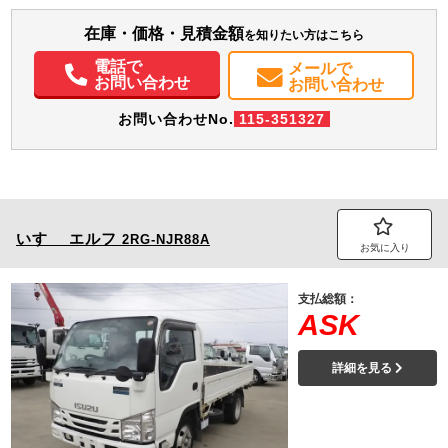
（錆なし良好）／タイヤ（265/70R19.5 140/138J スタッドレスタイヤ）／付
属品（AdBlue使用 ETC･バックカメラ）
エアコン
パワステ
パワーウィンドウ
ABS
エアバッグ
集中ドアロック
在庫・価格・見積金額
を知りたい方はこちら
電動格納ミラー
エアサスシート
ETC
バックモニター
PMマフラー
電話で
メールで
お問い合わせ
お問い合わせ
お問い合わせNo.
115-351327
いすゞ
エルフ
2RG-NJR88A
お気に入り
支払総額：
ASK
詳細を見る