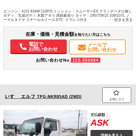
L:3,110
L:4,690
ホワイト系
群馬県
W:1,610
W:1,690
無
エンジン：4JJ1 81kW 110P/S ミッション：スムーサーEX クラッチペダル無し
H:370
H:1,970
ボディ：完成ボディ 木製アオリ 床鉄板張り タイヤ：195/75R15 109/107L ノ
ーマルタイヤ スチールホイール ETC･ドラレコ付き
装備情報
在庫・価格・見積金額
エアコン
パワステ
パワーウィンドウ
ABS
エアバッグ
集中ドアロック
ETC
を知りたい方はこちら
PMマフラー
電話で
メールで
お問い合わせ
お問い合わせ
お問い合わせNo.
115-350984
いすゞ
エルフ
TPG-NKR85AD (2WD)
お気に入り
支払総額：
ASK
詳細を見る