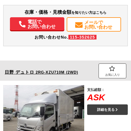
サス 1デフ タンク(300+300L) AdBlue使用 ETC・バックカメラ・アイクール
付・庫内カメラ付 ハイルーフキャブ
エアコン
パワステ
パワーウィンドウ
ABS
エアバッグ
アルミホイール
在庫・価格・見積金額
を知りたい方はこちら
集中ドアロック
電動格納ミラー
エアサスシート
ETC
バックモニター
ドラレコ
PMマフラー
Sリミッタ
電話で
メールで
お問い合わせ
お問い合わせ
お問い合わせNo.
115-352625
日野
デュトロ
2RG-XZU710M (2WD)
お気に入り
支払総額：
ASK
詳細を見る