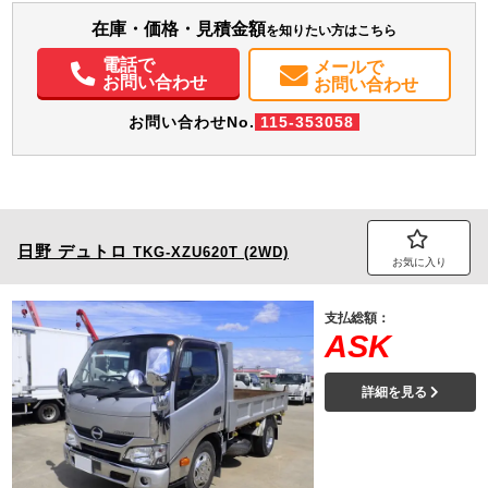
ト・ETC・バックモニター・ドラレコ・ナビ付き
エアコン
パワステ
パワーウィンドウ
ABS
エアバッグ
集中ドアロック
在庫・価格・見積金額
を知りたい方はこちら
電動格納ミラー
エアサスシート
カーナビ
TV
ETC
バックモニター
ドラレコ
PMマフラー
電話で
メールで
お問い合わせ
お問い合わせ
お問い合わせNo.
115-353058
日野
デュトロ
TKG-XZU620T (2WD)
お気に入り
支払総額：
ASK
詳細を見る