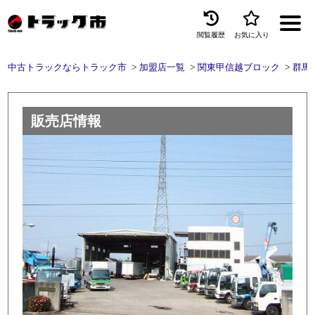
閲覧履歴
お気に入り
Menu
中古トラックならトラック市
加盟店一覧
関東甲信越ブロック
群馬
中古トラックを探す
トラック買取
販売店情報
トラック市とは
加盟店一覧
お問い合わせ
お気に入り
閲覧履歴
保存した検索条件