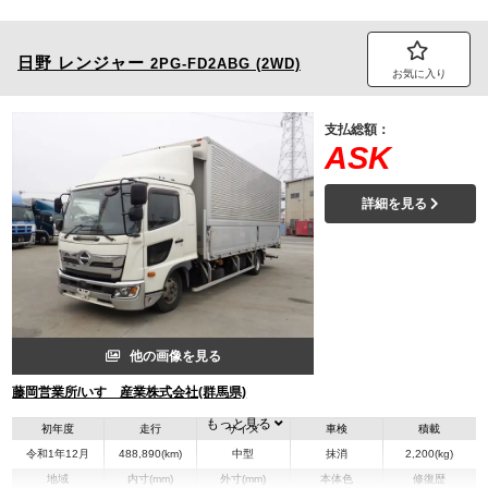
日野
レンジャー
2PG-FD2ABG (2WD)
お気に入り
支払総額：
ASK
詳細を見る
他の画像を見る
藤岡営業所/いすゞ産業株式会社(群馬県)
もっと見る
初年度
走行
サイズ
車検
積載
令和1年12月
488,890(km)
中型
抹消
2,200(kg)
地域
内寸(mm)
外寸(mm)
本体色
修復歴