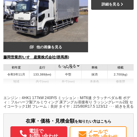
詳細を見る
他の画像を見る
藤岡営業所/いすゞ産業株式会社(群馬県)
もっと見る
初年度
走行
サイズ
車検
積載
令和3年11月
133,389(km)
中型
抹消
2,700(kg)
地域
内寸(mm)
外寸(mm)
本体色
修復歴
L:6,220
L:8,600
その他
群馬県
W:2,400
W:2,490
無
H:2,400
H:3,470
エンジン：4HK1 177kW 240P/S ミッション：M/T6速 クラッチペダル有 ボデ
ィ：フルハーフ製アルミウィング 床アングル溶接有り ラッシングレール2段 セ
イコーラック1対 フレーム：良好 タイヤ：225/80R17.5 123/122L オールシー
装備情報
ズンタイヤ スチールホイール ETC･バックモニター･エアサスシート付
エアコン
パワステ
パワーウィンドウ
ABS
エアバッグ
集中ドアロック
在庫・価格・見積金額
を知りたい方はこちら
電動格納ミラー
エアサスシート
ETC
バックモニター
PMマフラー
電話で
メールで
お問い合わせ
お問い合わせ