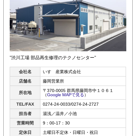
"渋川工場 部品再生修理のテクノセンター"
会社名
いすゞ産業株式会社
店舗名
藤岡営業所
〒370-0005 群馬県藤岡市中１０６１
所在地
（
Google MAPで見る
）
TEL/FAX
0274-24-0033/0274-24-2727
担当者
湯浅／温井／小池
営業時間
9：00-17：30
定休日
土曜日不定休・日曜日・祝日