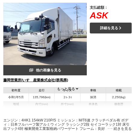
支払総額：
ASK
詳細を見る
他の画像を見る
藤岡営業所/いすゞ産業株式会社(群馬県)
もっと見る
初年度
走行
サイズ
車検
積載
令和1年5月
135,796(km)
２t-３t
抹消
2,250(kg)
地域
内寸(mm)
外寸(mm)
本体色
修復歴
L:6,230
L:8,600
ホワイト系
群馬県
W:2,400
W:2,490
無
H:2,390
H:3,470
エンジン：4HK1 154kW 210P/S ミッション：M/T6速 クラッチペダル有 ボデ
ィ：日本フルハーフ製アルミウィング ラッシング2段 セイコーラック1対 床引
出フック4対 極東開発工業製格納パワーゲート フレーム：良好 タイヤ：
装備情報
225/80R17.5 123/122L スタッドレスタイヤ スチールホイール エアサスシー