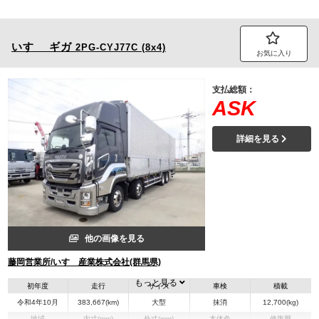
いすゞ
ギガ
2PG-CYJ77C (8x4)
お気に入り
支払総額：
ASK
詳細を見る
他の画像を見る
藤岡営業所/いすゞ産業株式会社(群馬県)
もっと見る
初年度
走行
サイズ
車検
積載
令和4年10月
383,667(km)
大型
抹消
12,700(kg)
地域
内寸(mm)
外寸(mm)
本体色
修復歴