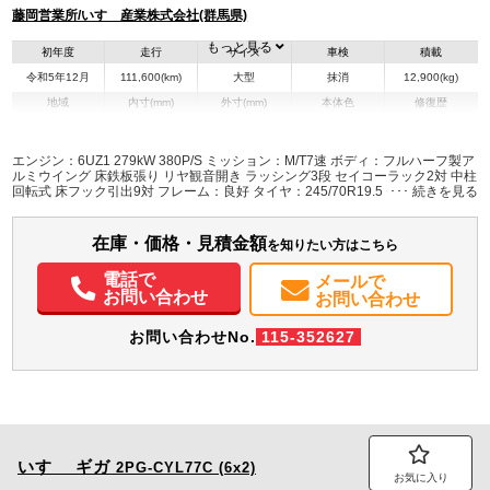
藤岡営業所/いすゞ産業株式会社(群馬県)
もっと見る
初年度
走行
サイズ
車検
積載
令和5年12月
111,600(km)
大型
抹消
12,900(kg)
地域
内寸(mm)
外寸(mm)
本体色
修復歴
L:9,680
L:11,970
その他
群馬県
W:2,290
W:2,490
無
H:2,640
H:3,790
エンジン：6UZ1 279kW 380P/S ミッション：M/T7速 ボディ：フルハーフ製ア
ルミウイング 床鉄板張り リヤ観音開き ラッシング3段 セイコーラック2対 中柱
回転式 床フック引出9対 フレーム：良好 タイヤ：245/70R19.5 136/134J スタ
装備情報
ッドレス アルミホイール リヤエアサス 1デフ タンク(300+300L) AdBlue使用
ETC・バックカメラ
エアコン
パワステ
パワーウィンドウ
ABS
エアバッグ
アルミホイール
在庫・価格・見積金額
を知りたい方はこちら
集中ドアロック
電動格納ミラー
エアサスシート
カーナビ
ETC
バックモニター
ドラレコ
PMマフラー
Sリミッタ
電話で
メールで
お問い合わせ
お問い合わせ
お問い合わせNo.
115-352627
いすゞ
ギガ
2PG-CYL77C (6x2)
お気に入り