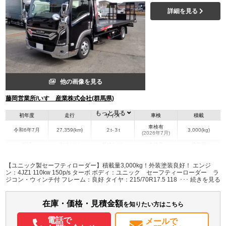
詳細を見る
他の画像を見る
藤岡営業所/いすゞ産業株式会社(群馬県)
もっと見る
初年度
走行
サイズ
車検
積載
車検有
令和6年7月
27,359(km)
２t-３t
3,000(kg)
(2026年7月)
地域
内寸(mm)
外寸(mm)
本体色
修復歴
L:5,180
L:7,560
ブラック系
群馬県
W:2,060
W:2,190
無
【ユニック製セーフティローダー】積載量3,000kg！外装塗装良好！ エンジ
H:110
H:2,250
ン：4JZ1 110kw 150p/s ターボ ボディ：ユニック セーフティーローダー ラ
ジコン・ウィンチ付 フレーム：良好 タイヤ：215/70R17.5 118/116N LT ノー
マルタイヤ スチールホイール AdBlue使用 燃料タンク100L バックカメラ、
装備情報
ETC ルーフキャリア
在庫・価格・見積金額
エアコン
パワステ
パワーウィンドウ
ABS
エアバッグ
集中ドアロック
を知りたい方はこちら
電動格納ミラー
ETC
バックモニター
取扱説明書（一部含む）
PMマフラー
電話で
メールで