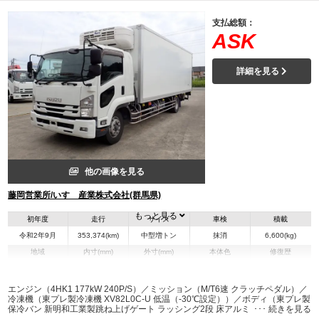
支払総額：
ASK
詳細を見る
他の画像を見る
藤岡営業所/いすゞ産業株式会社(群馬県)
もっと見る
初年度
走行
サイズ
車検
積載
令和2年9月
353,374(km)
中型増トン
抹消
6,600(kg)
地域
内寸(mm)
外寸(mm)
本体色
修復歴
L:7,190
L:9,920
ホワイト系
群馬県
W:2,280
W:2,490
無
H:2,060
H:3,340
エンジン（4HK1 177kW 240P/S）／ミッション（M/T6速 クラッチペダル）／
冷凍機（東プレ製冷凍機 XV82L0C-U 低温（-30℃設定））／ボディ（東プレ製
保冷バン 新明和工業製跳ね上げゲート ラッシング2段 床アルミ板）／フレーム
装備情報