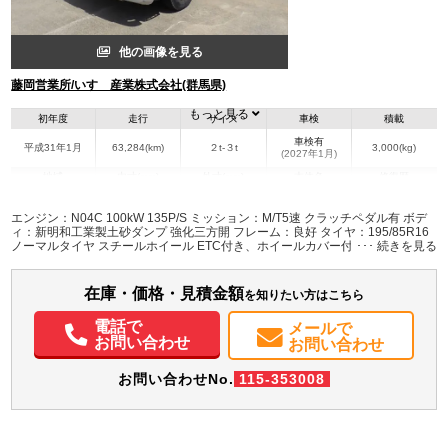
他の画像を見る
藤岡営業所/いすゞ産業株式会社(群馬県)
もっと見る
初年度
走行
サイズ
車検
積載
車検有
平成31年1月
63,284(km)
２t-３t
3,000(kg)
(2027年1月)
地域
内寸(mm)
外寸(mm)
本体色
修復歴
L:3,050
L:4,680
シルバー系
群馬県
W:1,600
W:1,690
有
エンジン：N04C 100kW 135P/S ミッション：M/T5速 クラッチペダル有 ボデ
H:370
H:1,990
ィ：新明和工業製土砂ダンプ 強化三方開 フレーム：良好 タイヤ：195/85R16
ノーマルタイヤ スチールホイール ETC付き、ホイールカバー付き
装備情報
在庫・価格・見積金額
エアコン
パワステ
パワーウィンドウ
ABS
エアバッグ
集中ドアロック
を知りたい方はこちら
電動格納ミラー
PMマフラー
電話で
メールで
お問い合わせ
お問い合わせ
お問い合わせNo.
115-353008