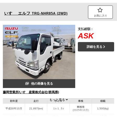
いすゞ
エルフ
TRG-NHR85A (2WD)
お気に入り
支払総額：
ASK
詳細を見る
他の画像を見る
藤岡営業所/いすゞ産業株式会社(群馬県)
もっと見る
初年度
走行
サイズ
車検
積載
車検有
平成30年10月
21,897(km)
１t-１.５t
1,500(kg)
(2025年10月)
地域
内寸(mm)
外寸(mm)
本体色
修復歴