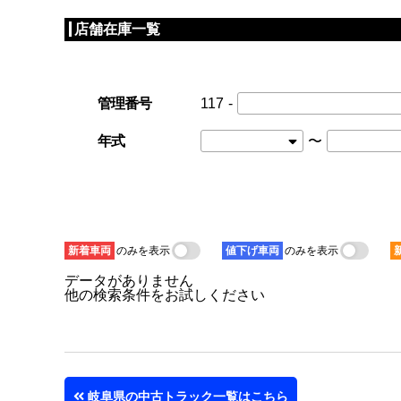
店舗在庫一覧
管理番号
117
-
年式
〜
新着
車両
のみを表示
値下げ
車両
のみを表示
データがありません
他の検索条件をお試しください
岐阜県の中古トラック一覧はこちら