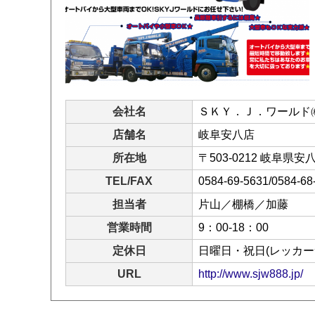
会社名
ＳＫＹ．Ｊ．ワールド
店舗名
岐阜安八店
所在地
〒503-0212 岐阜県
TEL/FAX
0584-69-5631/0584-68
担当者
片山／棚橋／加藤
営業時間
9：00-18：00
定休日
日曜日・祝日(レッカー
URL
http://www.sjw888.jp/