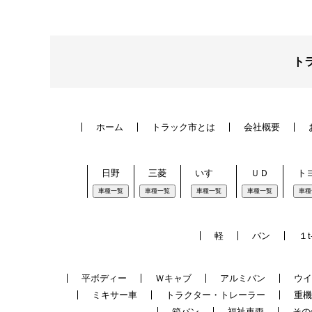
ト
ホーム
トラック市とは
会社概要
日野
三菱
いすゞ
ＵＤ
ト
車種一覧
車種一覧
車種一覧
車種一覧
車種
軽
バン
１t
平ボディー
Ｗキャブ
アルミバン
ウイ
ミキサー車
トラクター・トレーラー
重機
箱バン
福祉車両
その