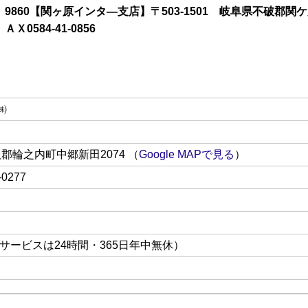
9860【関ヶ原インタ―支店】〒503-1501 岐阜県不破郡関ケ原町
ＡＸ0584-41-0856
㈱
安八郡輪之内町中郷新田2074
（
Google MAPで見る
）
-0277
サービスは24時間・365日年中無休）