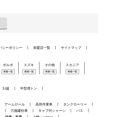
バシーポリシー
加盟店一覧
サイトマップ
ボルボ
スズキ
その他
スカニア
車種一覧
車種一覧
車種一覧
車種一覧
３t超
中型増トン
アームロール
高所作業車
タンクローリー
穴掘建柱車
キャブ付シャーシ
バス
建機・農機
上物・パーツ