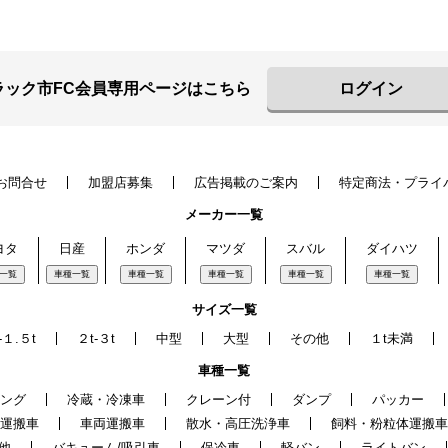
ラック市FC会員専用ページはこちら
ログイン
お問合せ
加盟店募集
広告掲載のご案内
特定商法・プライ
メーカー一覧
ヨタ
日産
ホンダ
マツダ
スバル
ダイハツ
一覧
車種一覧
車種一覧
車種一覧
車種一覧
車種一覧
サイズ一覧
-１.５t
２t-３t
中型
大型
その他
１t未満
車種一覧
ング
冷蔵・冷凍車
クレーン付
ダンプ
パッカー
運搬車
車両運搬車
散水・高圧洗浄車
飼料・粉粒体運搬車
他
バキューム/吸引車
保冷車
軽バン
ライトバン