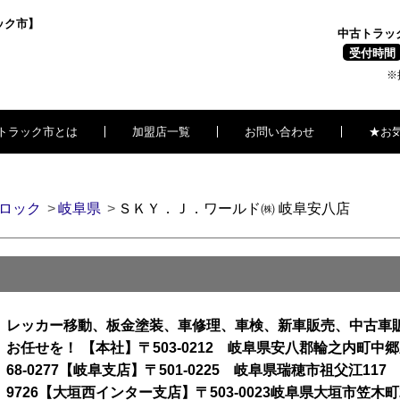
ック市】
中古トラッ
受付時間
※
トラック市とは
加盟店一覧
お問い合わせ
★お
ロック
岐阜県
ＳＫＹ．Ｊ．ワールド㈱ 岐阜安八店
レッカー移動、板金塗装、車修理、車検、新車販売、中古車販売
お任せを！ 【本社】〒503-0212 岐阜県安八郡輪之内町中郷新田2
68-0277【岐阜支店】〒501-0225 岐阜県瑞穂市祖父江117 ＴＥ
9726【大垣西インター支店】〒503-0023岐阜県大垣市笠木町261-