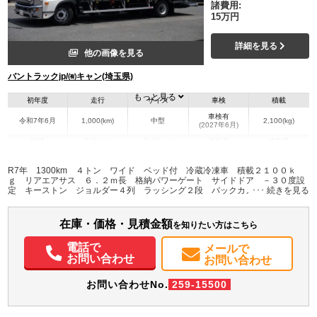
諸費用:
15万円
詳細を見る
他の画像を見る
バントラックjp/㈲キャン(埼玉県)
もっと見る
初年度
走行
サイズ
車検
積載
車検有
令和7年6月
1,000(km)
中型
2,100(kg)
(2027年6月)
地域
内寸(mm)
外寸(mm)
本体色
修復歴
L:6,160
L:8,660
ホワイト系
埼玉県
W:2,260
W:2,480
無
R7年 1300km ４トン ワイド ベッド付 冷蔵冷凍車 積載２１００ｋ
H:2,130
H:3,400
ｇ リアエアサス ６．２ｍ長 格納パワーゲート サイドドア －３０度設
定 キーストン ジョルダー４列 ラッシング２段 バックカメラ 東プレ
製 オートエアコン メッキパーツ 衝突軽減ブレーキ 車線逸脱警報 ６速
装備情報
ＭＴ！ 車検Ｒ９年６月迄 低温
在庫・価格・見積金額
エアコン
パワステ
パワーウィンドウ
ABS
エアバッグ
集中ドアロック
を知りたい方はこちら
電動格納ミラー
バックモニター
電話で
メールで
お問い合わせ
お問い合わせ
お問い合わせNo.
259-15500