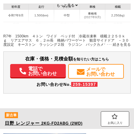
もっと見る
初年度
走行
サイズ
車検
積載
車検有
令和7年9月
1,500(km)
中型
2,250(kg)
(2027年9月)
地域
内寸(mm)
外寸(mm)
本体色
修復歴
L:6,270
L:8,750
ホワイト系
埼玉県
W:2,250
W:2,490
無
R7年 1500km ４トン ワイド ベッド付 冷蔵冷凍車 積載２２５０ｋ
H:2,110
H:3,320
ｇ リアエアサス ６．２ｍ長 格納パワーゲート 観音サイドドア －３０
度設定 キーストン ラッシング２段 ラジコン バックカメラ 菱重製 オ
ートエアコン ２４０馬力 ６速ＭＴ 車検Ｒ９年９月迄 低温 未使用 ス
装備情報
テンレス工具箱 庫内当て物付き 坂道発進補助 ＬＥＤヘッドライト 衝突
軽減ブレーキ 車線逸脱警報
在庫・価格・見積金額
エアコン
パワステ
パワーウィンドウ
ABS
エアバッグ
集中ドアロック
を知りたい方はこちら
電動格納ミラー
バックモニター
電話で
メールで
お問い合わせ
お問い合わせ
お問い合わせNo.
259-15397
新古車
日野
レンジャー
2KG-FD2ABG (2WD)
お気に入り