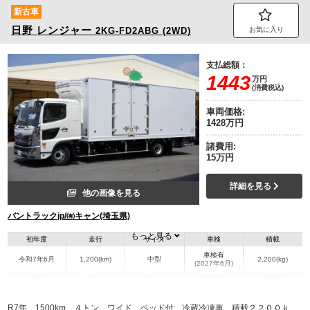
新古車
日野
レンジャー
2KG-FD2ABG (2WD)
お気に入り
支払総額：
1443
万円
(消費税込)
車両価格:
1428万円
諸費用:
15万円
詳細を見る
他の画像を見る
バントラックjp/㈲キャン(埼玉県)
もっと見る
初年度
走行
サイズ
車検
積載
車検有
令和7年6月
1,200(km)
中型
2,200(kg)
(2027年6月)
地域
内寸(mm)
外寸(mm)
本体色
修復歴
L:6,280
L:8,750
ホワイト系
埼玉県
W:2,250
W:2,490
無
R7年 1500km ４トン ワイド ベッド付 冷蔵冷凍車 積載２２００ｋ