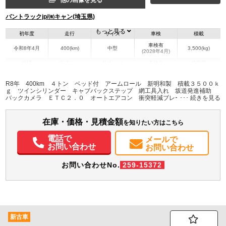
他の画像を見る
バントラックjp/㈲キャン(埼玉県)
もっと見る
初年度
走行
サイズ
車検
積載
車検有
令和8年4月
400(km)
中型
3,500(kg)
(2028年4月)
地域
内寸(mm)
外寸(mm)
本体色
修復歴
L:6,120
ホワイト系
埼玉県
-
W:2,230
無
R8年 400km ４トン ベッド付 アームロール 新明和製 積載３５００ｋ
H:2,430
ｇ ツインシリンダー キャブバックステップ 網工具入れ 坂道発進補助
バックカメラ ＥＴＣ２．０ オートエアコン 衝突軽減ブレーキ 車線逸脱
警報 メッキ ６速ＭＴ 車検Ｒ１０年４月迄
装備情報
在庫・価格・見積金額
エアコン
パワステ
パワーウィンドウ
ABS
エアバッグ
集中ドアロック
を知りたい方はこちら
電動格納ミラー
ETC
バックモニター
電話で
メールで
お問い合わせ
お問い合わせ
お問い合わせNo.
259-15372
新古車