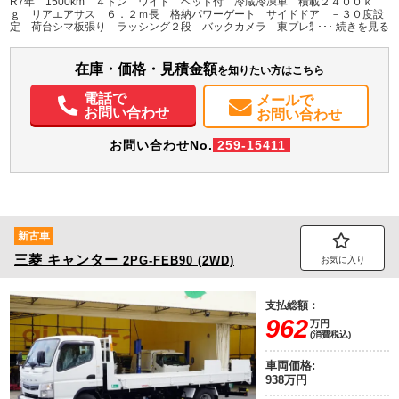
R7年 1500km ４トン ワイド ベッド付 冷蔵冷凍車 積載２４００ｋ
H:2,110
H:3,290
ｇ リアエアサス ６．２ｍ長 格納パワーゲート サイドドア －３０度設
定 荷台シマ板張り ラッシング２段 バックカメラ 東プレ製（XV82LOC-
T） オートエアコン ６速ＭＴ 車検Ｒ９年１１月迄 上物同年式 低温
装備情報
在庫・価格・見積金額
エアコン
パワステ
パワーウィンドウ
ABS
エアバッグ
集中ドアロック
を知りたい方はこちら
電動格納ミラー
バックモニター
電話で
メールで
お問い合わせ
お問い合わせ
お問い合わせNo.
259-15411
新古車
三菱
キャンター
2PG-FEB90 (2WD)
お気に入り
支払総額：
962
万円
(消費税込)
車両価格:
938万円