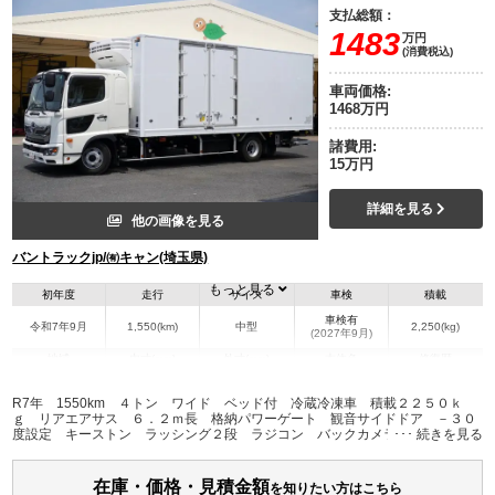
支払総額：
1483
万円
(消費税込)
車両価格:
1468万円
諸費用:
15万円
詳細を見る
他の画像を見る
バントラックjp/㈲キャン(埼玉県)
もっと見る
初年度
走行
サイズ
車検
積載
車検有
令和7年9月
1,550(km)
中型
2,250(kg)
(2027年9月)
地域
内寸(mm)
外寸(mm)
本体色
修復歴
L:6,270
L:8,750
ホワイト系
埼玉県
W:2,250
W:2,490
無
R7年 1550km ４トン ワイド ベッド付 冷蔵冷凍車 積載２２５０ｋ
H:2,110
H:3,320
ｇ リアエアサス ６．２ｍ長 格納パワーゲート 観音サイドドア －３０
度設定 キーストン ラッシング２段 ラジコン バックカメラ 菱重製 オ
ートエアコン ２４０馬力 ６速ＭＴ 車検Ｒ９年９月迄 低温 未使用 ス
装備情報
テンレス工具箱 庫内当て物付き 坂道発進補助 ＬＥＤヘッドライト 衝突
軽減ブレーキ 車線逸脱警報
在庫・価格・見積金額
エアコン
パワステ
パワーウィンドウ
ABS
エアバッグ
集中ドアロック
を知りたい方はこちら