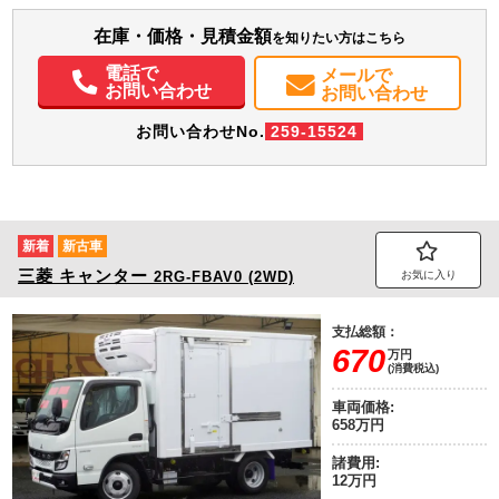
型 上物同年式 ステンレス工具箱 敷板入れ 輪止めホルダー ＨＩＤヘッ
ドライト ミラーヒーター
在庫・価格・見積金額
エアコン
パワステ
パワーウィンドウ
ABS
エアバッグ
集中ドアロック
を知りたい方はこちら
電動格納ミラー
ETC
電話で
メールで
お問い合わせ
お問い合わせ
お問い合わせNo.
259-15524
新着
新古車
三菱
キャンター
2RG-FBAV0 (2WD)
お気に入り
支払総額：
670
万円
(消費税込)
車両価格:
658万円
諸費用:
12万円