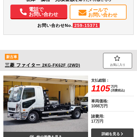
集中ドアロック
電動格納ミラー
ETC
バックモニター
電話で
メールで
お問い合わせ
お問い合わせ
お問い合わせNo.
259-15371
新古車
三菱
ファイター
2KG-FK62F (2WD)
お気に入り
支払総額：
1105
万円
(消費税込)
車両価格:
1088万円
諸費用:
17万円
詳細を見る