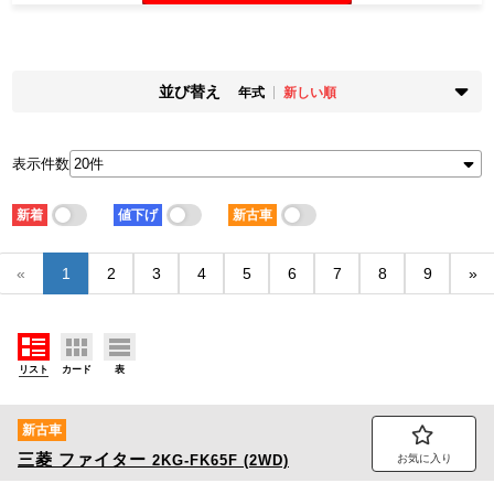
並び替え
年式
新しい順
掲載時期
年式
新着順
古い順
新しい順
古い順
表示件数
走行距離
価格
少ない順
多い順
安い順
高い順
新着
値下げ
新古車
積載量
車検残
少ない順
多い順
短い順
長い順
«
1
2
3
4
5
6
7
8
9
»
リスト
カード
表
新古車
三菱
ファイター
2KG-FK65F (2WD)
お気に入り