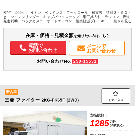
地域
内寸(mm)
外寸(mm)
本体色
修復歴
L:6,030
ホワイト系
埼玉県
-
W:2,210
無
R7年 500km ４トン ベッドレス フックロール 極東製 積載３４５０ｋ
H:2,420
ｇ ツインシリンダー キャブバックステップ 網工具入れ ラジコン 坂道
発進補助 バックカメラ オートエアコン 衝突軽減ブレーキ 車線逸脱警
報 ６速ＭＴ ＨＩＤヘッドライト 左電動格納ミラー フォグランプ 作業
装備情報
灯
在庫・価格・見積金額
エアコン
パワステ
パワーウィンドウ
ABS
エアバッグ
集中ドアロック
を知りたい方はこちら
電動格納ミラー
バックモニター
電話で
メールで
お問い合わせ
お問い合わせ
お問い合わせNo.
259-15531
新古車
三菱
ファイター
2KG-FK65F (2WD)
お気に入り
支払総額：
1285
万円
(消費税込)