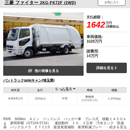
三菱
ファイター
2KG-FK72F (2WD)
お気に入り
支払総額：
1642
万円
(消費税込)
車両価格:
1628万円
諸費用:
14万円
詳細を見る
他の画像を見る
バントラックjp/㈲キャン(埼玉県)
もっと見る
初年度
走行
サイズ
車検
積載
車検有
令和8年2月
300(km)
中型
1,450(kg)
(2028年2月)
地域
内寸(mm)
外寸(mm)
本体色
修復歴
L:7,230
ホワイト系
埼玉県
-
W:2,190
無
R8年 600km ４トン ベッドレス パッカー車 プレス式 積載１４５０ｋ
H:2,710
ｇ 新明和製（GT104-5734） 連続動作 １０．２立米 汚水タンク 防臭
扉 バックカメラ ＥＴＣ2.0 坂道発進補助 衝突軽減ブレーキ 車線逸脱警