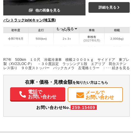
詳細を見る
他の画像を見る
バントラックjp/㈲キャン(埼玉県)
もっと見る
初年度
走行
サイズ
車検
積載
車検有
令和7年6月
500(km)
２t-３t
2,000(kg)
(2027年6月)
地域
内寸(mm)
外寸(mm)
本体色
修復歴
L:2,990
L:4,940
ホワイト系
埼玉県
W:1,650
W:1,880
無
R7年 500km １０尺 冷蔵冷凍車 積載２０００ｋｇ サイドドア 東プレ
H:1,760
H:2,830
製（XV22LOC-P） －３０度設定 ラッシング１段 エアリブ 荷台ステン
レス張り ９０度ストッパー バックカメラ 左電格ミラー ＬＥＤヘッドラ
イト＆フォグランプ 衝突軽減ブレーキ 車線逸脱警報 ５速ＭＴ 車検Ｒ９
装備情報
年６月迄 低温 標準幅 ショート 上物同年式
在庫・価格・見積金額
エアコン
パワステ
パワーウィンドウ
ABS
エアバッグ
集中ドアロック
を知りたい方はこちら
電動格納ミラー
バックモニター
電話で
メールで
お問い合わせ
お問い合わせ
お問い合わせNo.
259-15409