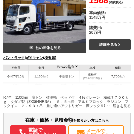
1568
(消費税込)
車両価格:
1548万円
諸費用:
20万円
詳細を見る
他の画像を見る
バントラックjp/㈲キャン(埼玉県)
もっと見る
初年度
走行
サイズ
車検
積載
車検有
令和7年10月
1,100(km)
中型増トン
7,700(kg)
(2026年10月)
地域
内寸(mm)
外寸(mm)
本体色
修復歴
L:5,500
L:9,310
ホワイト系
埼玉県
W:2,230
W:2,340
無
R7年 1100km 増トン 標準幅 ベッド付 ４段クレーン 積載７７００ｋ
H:380
H:3,040
ｇ タダノ製（ZX364HRSA） ５．５ｍ長 アルミブロック ラジコン フ
ックイン ２．９３ｔ吊 差し違いアウトリガー 床フック５対 セイコーラ
ック 坂道発進補助 バックカメラ ＥＴＣ２．０ ＬＥＤヘッドライト＆フ
装備情報
ォグランプ 衝突軽減ブレーキ 車線逸脱警報 ６速ＭＴ 車検Ｒ８年１０月
迄 警報型 ボディトランテックス製
在庫・価格・見積金額
エアコン
パワステ
パワーウィンドウ
ABS
エアバッグ
集中ドアロック
を知りたい方はこちら
電動格納ミラー
ETC
バックモニター
電話で
メールで