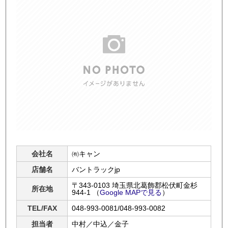
会社名
㈲キャン
店舗名
バントラックjp
〒343-0103 埼玉県北葛飾郡松伏町金杉
所在地
944-1
（
Google MAPで見る
）
TEL/FAX
048-993-0081/048-993-0082
担当者
中村／中込／金子