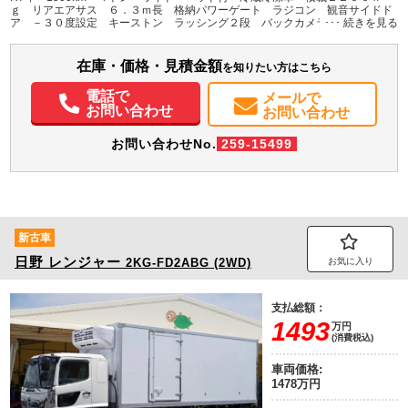
H:2,110
H:3,340
ｇ リアエアサス ６．３ｍ長 格納パワーゲート ラジコン 観音サイドド
ア －３０度設定 キーストン ラッシング２段 バックカメラ 菱重製 オ
ートエアコン メッキパーツ 衝突軽減ブレーキ 車線逸脱警報 ６速ＭＴ
装備情報
車検Ｒ９年６月迄 低温
在庫・価格・見積金額
エアコン
パワステ
パワーウィンドウ
ABS
エアバッグ
集中ドアロック
を知りたい方はこちら
電動格納ミラー
バックモニター
電話で
メールで
お問い合わせ
お問い合わせ
お問い合わせNo.
259-15499
新古車
日野
レンジャー
2KG-FD2ABG (2WD)
お気に入り
支払総額：
1493
万円
(消費税込)
車両価格:
1478万円