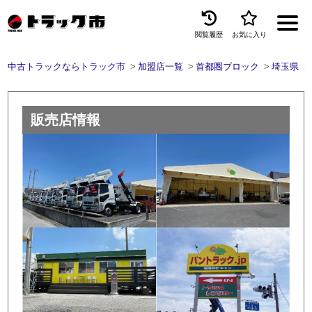
閲覧履歴
お気に入り
Menu
中古トラックならトラック市
加盟店一覧
首都圏ブロック
埼玉県
中古トラックを探す
トラック買取
販売店情報
トラック市とは
加盟店一覧
お問い合わせ
お気に入り
閲覧履歴
保存した検索条件