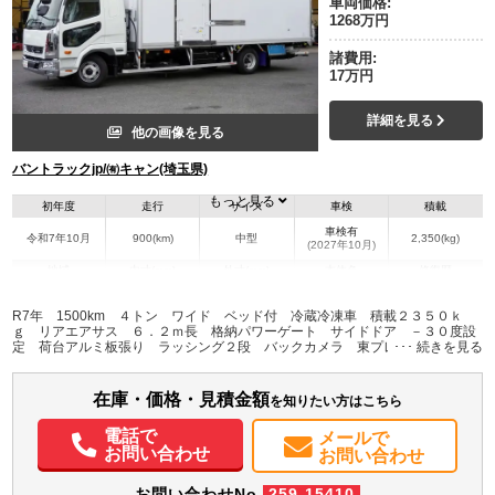
車両価格:
1268万円
諸費用:
17万円
詳細を見る
他の画像を見る
バントラックjp/㈲キャン(埼玉県)
もっと見る
初年度
走行
サイズ
車検
積載
車検有
令和7年10月
900(km)
中型
2,350(kg)
(2027年10月)
地域
内寸(mm)
外寸(mm)
本体色
修復歴
L:6,150
L:8,670
ホワイト系
埼玉県
W:2,260
W:2,490
無
R7年 1500km ４トン ワイド ベッド付 冷蔵冷凍車 積載２３５０ｋ
H:2,160
H:3,380
ｇ リアエアサス ６．２ｍ長 格納パワーゲート サイドドア －３０度設
定 荷台アルミ板張り ラッシング２段 バックカメラ 東プレ メッキパー
ツ オートエアコン ６速ＭＴ 車検Ｒ９年１０月迄 上物同年式 低温
装備情報
在庫・価格・見積金額
エアコン
パワステ
パワーウィンドウ
ABS
エアバッグ
集中ドアロック
を知りたい方はこちら
電動格納ミラー
バックモニター
電話で
メールで
お問い合わせ
お問い合わせ
お問い合わせNo.
259-15410