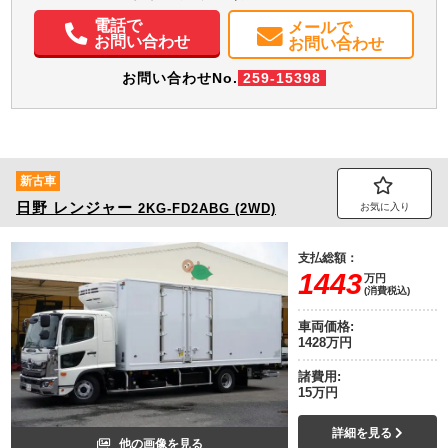
電動格納ミラー
バックモニター
電話で
メールで
お問い合わせ
お問い合わせ
お問い合わせNo.
259-15398
新古車
日野
レンジャー
2KG-FD2ABG (2WD)
お気に入り
支払総額：
1443
万円
(消費税込)
車両価格:
1428万円
諸費用:
15万円
詳細を見る
他の画像を見る