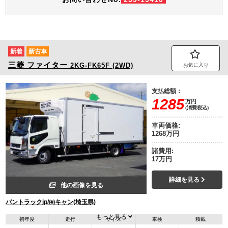
新着
新古車
三菱
ファイター
2KG-FK65F (2WD)
お気に入り
支払総額：
1285
万円
(消費税込)
車両価格:
1268万円
諸費用:
17万円
詳細を見る
他の画像を見る
バントラックjp/㈲キャン(埼玉県)
もっと見る
初年度
走行
サイズ
車検
積載