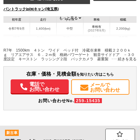
バントラックjp/㈲キャン(埼玉県)
もっと見る
初年度
走行
サイズ
車検
積載
車検有
令和7年9月
1,400(km)
中型
2,200(kg)
(2027年9月)
地域
内寸(mm)
外寸(mm)
本体色
修復歴
L:6,270
L:8,750
ホワイト系
埼玉県
W:2,250
W:2,490
無
R7年 1500km ４トン ワイド ベッド付 冷蔵冷凍車 積載２２００ｋ
H:2,110
H:3,340
ｇ リアエアサス ６．２ｍ長 格納パワーゲート 観音サイドドア －３０
度設定 キーストン ラッシング２段 バックカメラ 菱重製 オートエアコ
ン メッキ ６速ＭＴ 車検Ｒ９年９月迄 低温
装備情報
在庫・価格・見積金額
エアコン
パワステ
パワーウィンドウ
ABS
エアバッグ
集中ドアロック
を知りたい方はこちら
電動格納ミラー
バックモニター
電話で
メールで
お問い合わせ
お問い合わせ
お問い合わせNo.
259-15435
新古車