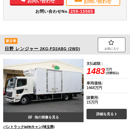
お問い合わせ
お問い合わせ
お問い合わせNo.
259-15565
新古車
日野
レンジャー
2KG-FD2ABG (2WD)
お気に入り
支払総額：
1483
万円
(消費税込)
車両価格:
1468万円
諸費用:
15万円
詳細を見る
他の画像を見る
バントラックjp/㈲キャン(埼玉県)