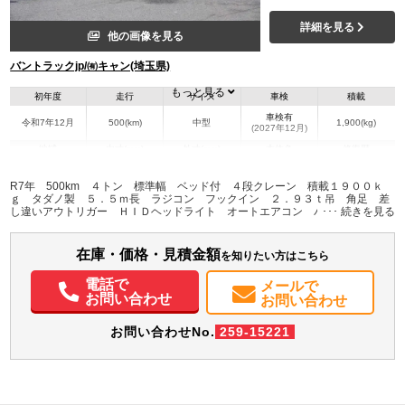
詳細を見る
他の画像を見る
バントラックjp/㈲キャン(埼玉県)
もっと見る
初年度
走行
サイズ
車検
積載
車検有
令和7年12月
500(km)
中型
1,900(kg)
(2027年12月)
地域
内寸(mm)
外寸(mm)
本体色
修復歴
L:5,500
L:844
ホワイト系
埼玉県
W:2,220
W:235
無
R7年 500km ４トン 標準幅 ベッド付 ４段クレーン 積載１９００ｋ
H:390
H:303
ｇ タダノ製 ５．５ｍ長 ラジコン フックイン ２．９３ｔ吊 角足 差
し違いアウトリガー ＨＩＤヘッドライト オートエアコン バックカメラ
ＥＴＣ２．０ 坂道発進補助 衝突軽減ブレーキ 車線逸脱警報 ６速ＭＴ
装備情報
車検Ｒ９年１２月迄 上物同年式 警報型
在庫・価格・見積金額
エアコン
パワステ
パワーウィンドウ
ABS
エアバッグ
アルミホイール
を知りたい方はこちら
集中ドアロック
電動格納ミラー
ETC
バックモニター
電話で
メールで
お問い合わせ
お問い合わせ
お問い合わせNo.
259-15221