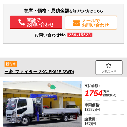
報 紙、段ボール仕様 ６速ＭＴ 車検Ｒ１０年２月迄 未使用 塵芥車 ＨＩ
装備情報
Ｄヘッドライト 車両総重量７９７０ｋｇ オートエアコン ミラーヒーター
在庫・価格・見積金額
エアコン
パワステ
パワーウィンドウ
ABS
エアバッグ
集中ドアロック
を知りたい方はこちら
電動格納ミラー
バックモニター
電話で
メールで
お問い合わせ
お問い合わせ
お問い合わせNo.
259-15523
新古車
三菱
ファイター
2KG-FK62F (2WD)
お気に入り
支払総額：
1754
万円
(消費税込)
車両価格:
1738万円
諸費用:
16万円