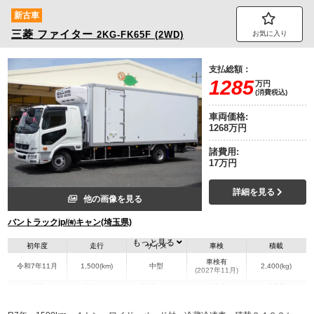
新古車
三菱
ファイター
2KG-FK65F (2WD)
お気に入り
支払総額：
1285
万円
(消費税込)
車両価格:
1268万円
諸費用:
17万円
詳細を見る
他の画像を見る
バントラックjp/㈲キャン(埼玉県)
もっと見る
初年度
走行
サイズ
車検
積載
車検有
令和7年11月
1,500(km)
中型
2,400(kg)
(2027年11月)
地域
内寸(mm)
外寸(mm)
本体色
修復歴
L:6,210
L:8,700
ホワイト系
埼玉県
W:2,250
W:2,490
無