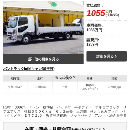
支払総額：
1055
万円
(消費税込)
車両価格:
1038万円
諸費用:
17万円
詳細を見る
他の画像を見る
バントラックjp/㈲キャン(埼玉県)
もっと見る
初年度
走行
サイズ
車検
積載
車検有
令和8年4月
300(km)
中型
3,500(kg)
(2028年4月)
地域
内寸(mm)
外寸(mm)
本体色
修復歴
L:6,200
L:8,460
ホワイト系
埼玉県
W:2,160
W:2,290
無
R8年 300km ４トン 標準幅 ベッド付 平ボディー アルミブロック リ
H:390
H:2,250
アエアサス 積載３５００ｋｇ ６．２ｍ長 三方開 落とし込みフック バ
ックカメラ ＥＴＣ２.０ 坂道発進補助 メッキパーツ アルミホイール Ｈ
ＩＤヘッドライト フォグランプ オートエアコン 衝突軽減ブレーキ 車線
装備情報
逸脱警報 ６速ＭＴ 車検Ｒ１０年４月迄 ステンレス工具箱
在庫・価格・見積金額
エアコン
パワステ
パワーウィンドウ
ABS
エアバッグ
アルミホイール
を知りたい方はこちら