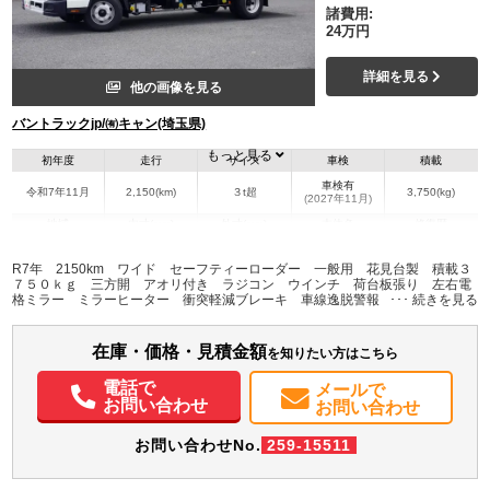
諸費用:
24万円
詳細を見る
他の画像を見る
バントラックjp/㈲キャン(埼玉県)
もっと見る
初年度
走行
サイズ
車検
積載
車検有
令和7年11月
2,150(km)
３t超
3,750(kg)
(2027年11月)
地域
内寸(mm)
外寸(mm)
本体色
修復歴
L:5,050
L:6,960
ホワイト系
埼玉県
W:2,100
W:2,260
無
R7年 2150km ワイド セーフティーローダー 一般用 花見台製 積載３
H:200
H:2,230
７５０ｋｇ 三方開 アオリ付き ラジコン ウインチ 荷台板張り 左右電
格ミラー ミラーヒーター 衝突軽減ブレーキ 車線逸脱警報 ＡＴ 作業
灯 農機具運搬 重機運搬 積載車 手動リアゲート ＬＥＤ作業灯 坂道発
装備情報
進補助
在庫・価格・見積金額
エアコン
パワステ
パワーウィンドウ
ABS
エアバッグ
集中ドアロック
を知りたい方はこちら
電動格納ミラー
電話で
メールで
お問い合わせ
お問い合わせ
お問い合わせNo.
259-15511