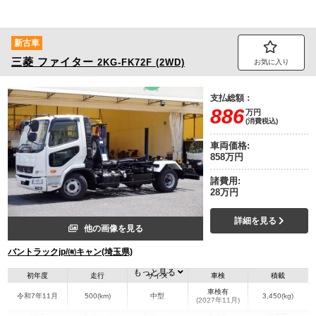
新古車
三菱
ファイター
2KG-FK72F (2WD)
お気に入り
支払総額：
886
万円
(消費税込)
車両価格:
858万円
諸費用:
28万円
詳細を見る
他の画像を見る
バントラックjp/㈲キャン(埼玉県)
もっと見る
初年度
走行
サイズ
車検
積載
車検有
令和7年11月
500(km)
中型
3,450(kg)
(2027年11月)