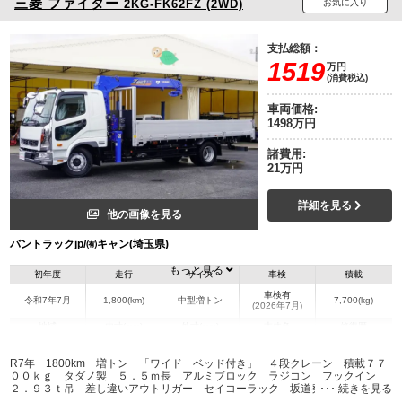
三菱
ファイター
2KG-FK62FZ (2WD)
お気に入り
支払総額：
1519
万円
(消費税込)
車両価格:
1498万円
諸費用:
21万円
詳細を見る
他の画像を見る
バントラックjp/㈲キャン(埼玉県)
もっと見る
初年度
走行
サイズ
車検
積載
車検有
令和7年7月
1,800(km)
中型増トン
7,700(kg)
(2026年7月)
地域
内寸(mm)
外寸(mm)
本体色
修復歴
L:5,500
L:9,300
ホワイト系
埼玉県
W:2,350
W:2,490
無
R7年 1800km 増トン 「ワイド ベッド付き」 ４段クレーン 積載７７
H:490
H:3,000
００ｋｇ タダノ製 ５．５ｍ長 アルミブロック ラジコン フックイン
２．９３ｔ吊 差し違いアウトリガー セイコーラック 坂道発進補助 ＥＴ
Ｃ２．０ メッキパーツ 衝突軽減ブレーキ 車線逸脱警報 ６速ＭＴ 警報
装備情報