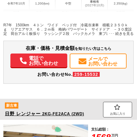
車検有
令和7年10月
1,200(km)
中型
2,350(kg)
(2027年10月)
地域
内寸(mm)
外寸(mm)
本体色
修復歴
L:6,170
L:8,670
ホワイト系
埼玉県
W:2,260
W:2,490
無
R7年 1500km ４トン ワイド ベッド付 冷蔵冷凍車 積載２３５０ｋ
H:2,160
H:3,380
ｇ リアエアサス ６．２ｍ長 格納パワーゲート サイドドア －３０度設
定 荷台アルミ板張り ラッシング２段 バックカメラ 東プレ製
（XV82LOCRAO-T） メッキパーツ オートエアコン ６速ＭＴ 車検Ｒ９
装備情報
年１０月迄 低温 上物同年式 ステンレス工具箱 クルーズコントロール
荷室追加有線リモコン 車両総重量７９６０ｋｇ
在庫・価格・見積金額
エアコン
パワステ
パワーウィンドウ
ABS
エアバッグ
集中ドアロック
を知りたい方はこちら
電動格納ミラー
バックモニター
電話で
メールで
お問い合わせ
お問い合わせ
お問い合わせNo.
259-15532
新古車
日野
レンジャー
2KG-FE2ACA (2WD)
お気に入り
支払総額：
万円