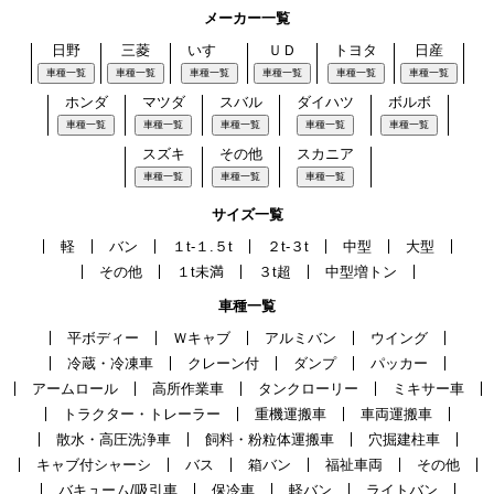
メーカー一覧
日野
三菱
いすゞ
ＵＤ
トヨタ
日産
車種一覧
車種一覧
車種一覧
車種一覧
車種一覧
車種一覧
ホンダ
マツダ
スバル
ダイハツ
ボルボ
車種一覧
車種一覧
車種一覧
車種一覧
車種一覧
スズキ
その他
スカニア
車種一覧
車種一覧
車種一覧
サイズ一覧
軽
バン
１t-１.５t
２t-３t
中型
大型
その他
１t未満
３t超
中型増トン
車種一覧
平ボディー
Ｗキャブ
アルミバン
ウイング
冷蔵・冷凍車
クレーン付
ダンプ
パッカー
アームロール
高所作業車
タンクローリー
ミキサー車
トラクター・トレーラー
重機運搬車
車両運搬車
散水・高圧洗浄車
飼料・粉粒体運搬車
穴掘建柱車
キャブ付シャーシ
バス
箱バン
福祉車両
その他
バキューム/吸引車
保冷車
軽バン
ライトバン