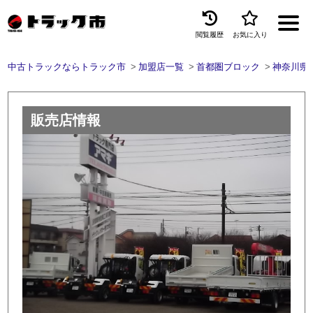
閲覧履歴
お気に入り
Menu
中古トラックならトラック市
加盟店一覧
首都圏ブロック
神奈川県
中古トラックを探す
トラック買取
販売店情報
トラック市とは
加盟店一覧
お問い合わせ
お気に入り
閲覧履歴
保存した検索条件