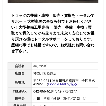
トラック市FC会員専用ページはこちら
トラックの整備・車検・販売・買取をトータルで
ログイン
サポート 大型車両の事なら何でもお任せくださ
い！大型整備工場完備！ 販売→整備→車検→買
取まで購入してから先々まで末永く安心してお乗
り頂ける様にトータルサポートをしております。
些細な事でも結構ですので、お気軽にお問い合わ
せ下さい。
会社名
㈱アマギ
店舗名
神奈川相模原店
〒252-0244 神奈川県相模原市中央区田名
所在地
4192-1
（
Google MAPで見る
）
TEL/FAX
042-855-5184/042-771-3277
担当者
小川 博司／越智 尊恒／花岡 祐
営業時間
8：30-19：00