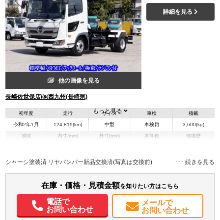
詳細を見る
他の画像を見る
長崎佐世保店/㈱西九州(長崎県)
もっと見る
初年度
走行
サイズ
車検
積載
令和2年1月
124,819(km)
中型
車検切
3,600(kg)
地域
内寸(mm)
外寸(mm)
本体色
修復歴
L:5,860
ホワイト系
長崎県
-
W:2,190
無
H:2,390
シャーシ塗装済 リヤバンパー新品交換済(写真は交換前)
在庫・価格・見積金額
を知りたい方はこちら
電話で
メールで
お問い合わせ
お問い合わせ