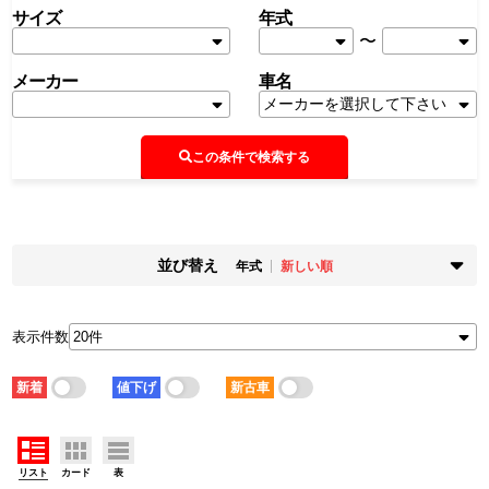
サイズ
年式
〜
メーカー
車名
この条件で検索する
並び替え
年式
新しい順
掲載時期
年式
新着順
古い順
新しい順
古い順
表示件数
走行距離
価格
少ない順
多い順
安い順
高い順
新着
値下げ
新古車
積載量
車検残
少ない順
多い順
短い順
長い順
リスト
カード
表