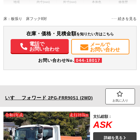
地域
内寸(mm)
外寸(mm)
本体色
修復歴
L:6,200
L:8,490
ホワイト系
長崎県
W:2,160
W:2,290
無
H:490
H:2,780
床：板張り 床フック8対
装備情報
在庫・価格・見積金額
を知りたい方はこちら
エアコン
パワステ
パワーウィンドウ
ABS
エアバッグ
集中ドアロック
電話で
メールで
バックモニター
お問い合わせ
お問い合わせ
お問い合わせNo.
044-18017
いすゞ
フォワード
2PG-FRR90S1 (2WD)
お気に入り
支払総額：
ASK
詳細を見る