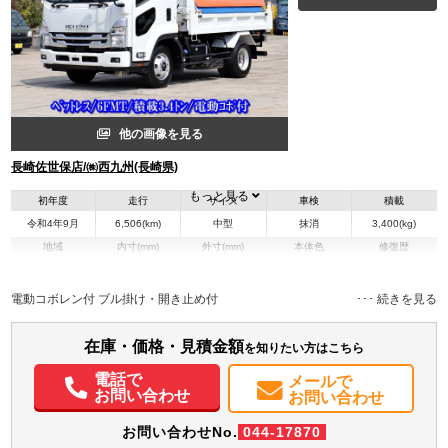
他の画像を見る
長崎佐世保店/㈱西九州(長崎県)
もっと見る
初年度
走行
サイズ
車検
積載
令和4年9月
6,506(km)
中型
抹消
3,400(kg)
地域
内寸(mm)
外寸(mm)
本体色
修復歴
L:3,400
L:5,430
ホワイト系
長崎県
W:2,060
W:2,230
無
H:320
H:2,460
電動コボレン付 ブル掛け・開き止め付
装備情報
在庫・価格・見積金額
を知りたい方はこちら
エアコン
パワステ
パワーウィンドウ
ABS
エアバッグ
集中ドアロック
電話で
メールで
電動格納ミラー
お問い合わせ
お問い合わせ
お問い合わせNo.
044-17870