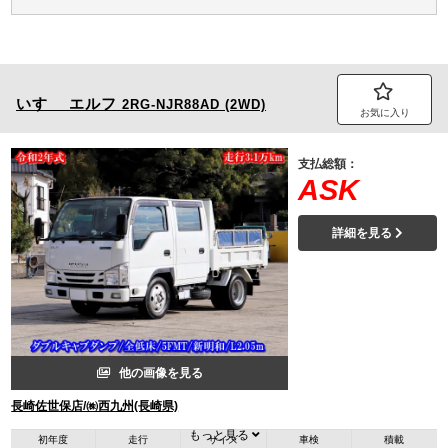
いすゞ
エルフ
2RG-NJR88AD (2WD)
お気に入り
支払総額：
ASK
詳細を見る
他の画像を見る
長崎佐世保店/㈱西九州(長崎県)
もっと見る
初年度
走行
サイズ
車検
積載