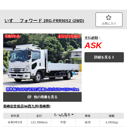
いすゞ
フォワード
2RG-FRR90S2 (2WD)
お気に入り
支払総額：
ASK
詳細を見る
他の画像を見る
長崎佐世保店/㈱西九州(長崎県)
もっと見る
初年度
走行
サイズ
車検
積載
令和5年5月
121,598(km)
中型
抹消
3,450(kg)