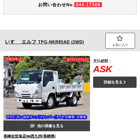
お問い合わせNo.
044-17369
いすゞ
エルフ
TPG-NKR85AD (2WD)
お気に入り
支払総額：
ASK
詳細を見る
他の画像を見る
長崎佐世保店/㈱西九州(長崎県)