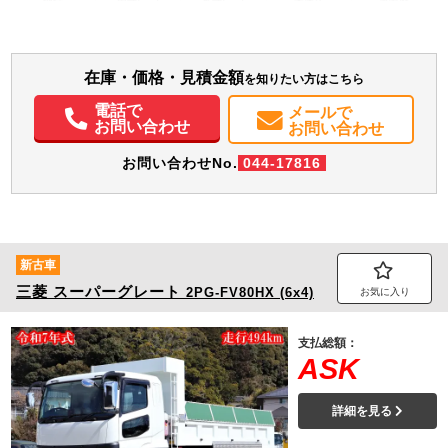
地域
内寸(mm)
外寸(mm)
本体色
修復歴
L:6,030
ホワイト系
長崎県
-
W:2,190
無
H:2,430
在庫・価格・見積金額
を知りたい方はこちら
装備情報
電話で
メールで
エアコン
パワステ
パワーウィンドウ
ABS
エアバッグ
集中ドアロック
お問い合わせ
お問い合わせ
電動格納ミラー
お問い合わせNo.
044-17816
新古車
三菱
スーパーグレート
2PG-FV80HX (6x4)
お気に入り
支払総額：
ASK
詳細を見る