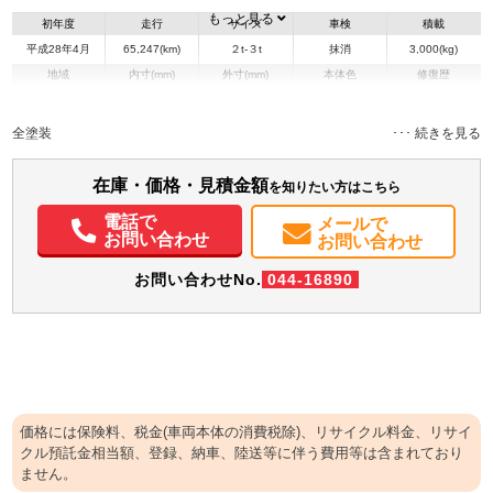
もっと見る
初年度
走行
サイズ
車検
積載
平成28年4月
65,247(km)
２t-３t
抹消
3,000(kg)
地域
内寸(mm)
外寸(mm)
本体色
修復歴
L:3,050
L:4,690
ホワイト系
長崎県
W:1,590
W:1,690
無
H:370
H:1,980
全塗装
装備情報
在庫・価格・見積金額
を知りたい方はこちら
エアコン
パワステ
パワーウィンドウ
ABS
エアバッグ
集中ドアロック
電話で
メールで
電動格納ミラー
お問い合わせ
お問い合わせ
お問い合わせNo.
044-16890
価格には保険料、税金(車両本体の消費税除)、リサイクル料金、リサイ
クル預託金相当額、登録、納車、陸送等に伴う費用等は含まれており
ません。