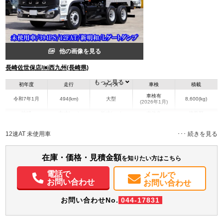
他の画像を見る
長崎佐世保店/㈱西九州(長崎県)
もっと見る
初年度
走行
サイズ
車検
積載
車検有
令和7年1月
494(km)
大型
8,600(kg)
(2026年1月)
地域
内寸(mm)
外寸(mm)
本体色
修復歴
L:4,940
L:7,830
ホワイト系
長崎県
W:2,200
W:2,490
無
12速AT 未使用車
H:470
H:3,410
装備情報
在庫・価格・見積金額
を知りたい方はこちら
エアコン
パワステ
パワーウィンドウ
ABS
エアバッグ
集中ドアロック
電話で
メールで
電動格納ミラー
お問い合わせ
お問い合わせ
お問い合わせNo.
044-17831