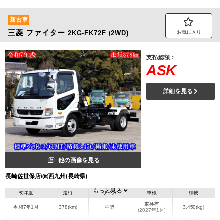
新古車
三菱
ファイター
2KG-FK72F (2WD)
お気に入り
支払総額：
ASK
詳細を見る
他の画像を見る
長崎佐世保店/㈱西九州(長崎県)
もっと見る
初年度
走行
サイズ
車検
積載
車検有
令和7年1月
378(km)
中型
3,450(kg)
(2027年1月)