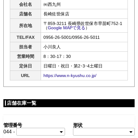
会社名
㈱西九州
店舗名
長崎佐世保店
〒859-3211 長崎県佐世保市早苗町752-1
所在地
（
Google MAPで見る
）
TEL/FAX
0956-26-5001/0956-26-5011
担当者
小川良人
営業時間
8：30-17：30
定休日
日曜日・祝日・第2･3･4土曜日
URL
https://www.n-kyushu.co.jp/
店舗在庫一覧
管理番号
形状
044
-