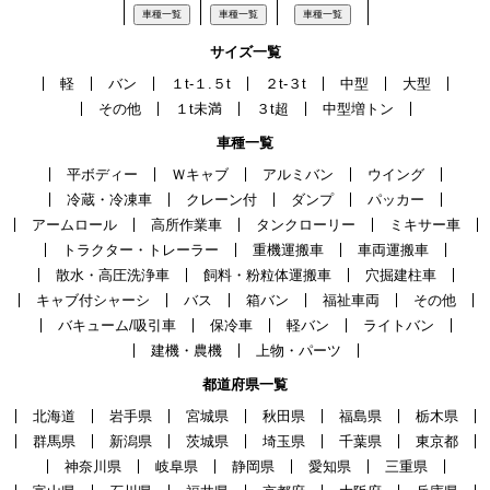
車種一覧
車種一覧
車種一覧
サイズ一覧
軽
バン
１t-１.５t
２t-３t
中型
大型
その他
１t未満
３t超
中型増トン
車種一覧
平ボディー
Ｗキャブ
アルミバン
ウイング
冷蔵・冷凍車
クレーン付
ダンプ
パッカー
アームロール
高所作業車
タンクローリー
ミキサー車
トラクター・トレーラー
重機運搬車
車両運搬車
散水・高圧洗浄車
飼料・粉粒体運搬車
穴掘建柱車
キャブ付シャーシ
バス
箱バン
福祉車両
その他
バキューム/吸引車
保冷車
軽バン
ライトバン
建機・農機
上物・パーツ
都道府県一覧
北海道
岩手県
宮城県
秋田県
福島県
栃木県
群馬県
新潟県
茨城県
埼玉県
千葉県
東京都
神奈川県
岐阜県
静岡県
愛知県
三重県