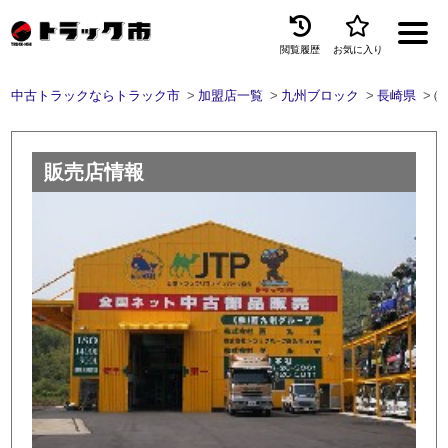
閲覧履歴
お気に入り
Menu
中古トラックならトラック市
加盟店一覧
九州ブロック
長崎県
㈱
中古トラックを探す
トラック買取
販売店情報
トラック市とは
加盟店一覧
お問い合わせ
お気に入り
閲覧履歴
保存した検索条件