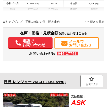
令和2年5月
31,674(km)
２t-３t
車検切
1,750(kg)
地域
内寸(mm)
外寸(mm)
本体色
修復歴
L:2,050
L:4,690
ホワイト系
長崎県
W:1,590
W:1,690
無
H:320
H:1,980
Wキャブダンプ 手動コボレン付 開き止め
装備情報
在庫・価格・見積金額
を知りたい方はこちら
エアコン
パワステ
パワーウィンドウ
ABS
エアバッグ
電話で
メールで
お問い合わせ
お問い合わせ
お問い合わせNo.
044-17748
日野
レンジャー
2KG-FC2ABA (2WD)
お気に入り
支払総額：
ASK