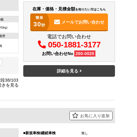
在庫・価格・見積金額
を知りたい方はこちら
簡単
積載
メールで
お問い合わせ
30
秒
0(kg)
電話でお問い合わせ
復歴
050-1881-3177
無
お問い合わせNo
260-0020
ー
詳細を見る
38/103
TC・アイ
お気に入り追加
新規車検/継続車検
無し