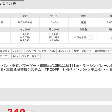
：
14万円
走行
サイズ
車検
6月
180,600(km)
２t-３t
抹消
2,00
内寸(mm)
外寸(mm)
本体色
修
L:3,150
L:4,880
W:1,780
W:1,890
ホワイト系
H:2,090
H:2,990
エアコン
パワステ
パワーウィンドウ
ABS
エアバッグ
集中ドアロック
電動格納ミラ
カーナビ
ETC
バックモニター
ミバン・垂直パワーゲート600㎏縦135/111幅181㎝・ラッシングレール2段
CS・車線逸脱警報システム・TRCOFF・社外ナビ・バックモニター・E
ップ・内装クリーニング済・荷台内寸約長315/幅178/高209㎝