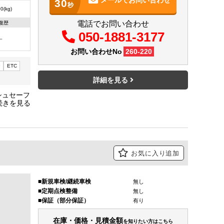
30
秒
0(kg)
電話でお問い合わせ
復歴
050-1881-3177
－
お問い合わせNo
260-220
ー
ETC
詳細を見る
シュセーフ
タルイン
済・荷台
お気に入り追加
新規車検/継続車検
無し
定期点検整備
無し
保証（部分保証）
有り
在庫・価格・見積金額
を知りたい方はこちら