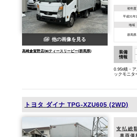
初年度
平成31年
地域
群馬県
他の画像を見る
高崎倉賀野店/㈱ティースリービー(群馬県)
装備
情報
0.95t積
ックモニター
総重量346
トヨタ
ダイナ
TPG-XZU605 (2WD)
支払総
車両価