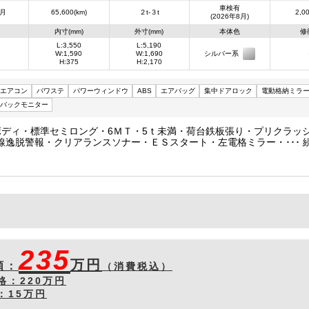
車検有
8月
65,600(km)
２t-３t
2,00
(2026年8月)
内寸(mm)
外寸(mm)
本体色
修
L:3,550
L:5,190
W:1,590
W:1,690
シルバー系
H:375
H:2,170
エアコン
パワステ
パワーウィンドウ
ABS
エアバッグ
集中ドアロック
電動格納ミラ
バックモニター
ボディ・標準セミロング・6ＭＴ・5ｔ未満・荷台鉄板張り・プリクラッ
線逸脱警報・クリアランスソナー・ＥＳスタート・左電格ミラー・デジ
・バックモニター・アイドリングストップ・ＥＴＣ・内装クリーニング
/幅159/高37.5㎝
235
万円
額：
（消費税込）
格：
220万円
：
15万円