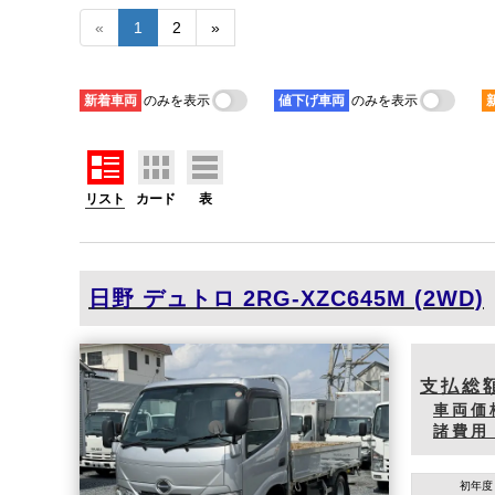
«
1
2
»
新着
車両
のみを表示
値下げ
車両
のみを表示
リスト
カード
表
日野
デュトロ
2RG-XZC645M (2WD)
支払総
車両価
諸費用
初年度