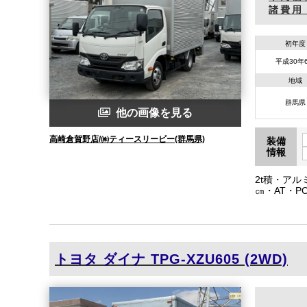
諸費用
初年度
平成30年
地域
群馬県
他の画像を見る
高崎倉賀野店/㈱ティースリービー(群馬県)
装備
情報
2t積・アル
㎝・AT・P
ドリングスト
トヨタ
ダイナ
TPG-XZU605 (2WD)