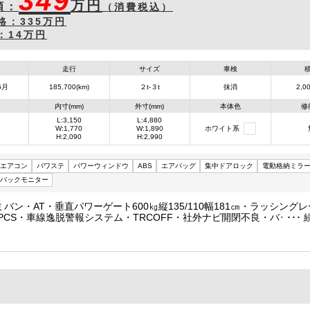
349
万円
額：
（消費税込）
格：
335万円
：
14万円
走行
サイズ
車検
6月
185,700(km)
２t-３t
抹消
2,00
内寸(mm)
外寸(mm)
本体色
修
L:3,150
L:4,880
W:1,770
W:1,890
ホワイト系
H:2,090
H:2,990
エアコン
パワステ
パワーウィンドウ
ABS
エアバッグ
集中ドアロック
電動格納ミラ
バックモニター
ミバン・AT・垂直パワーゲート600㎏縦135/110幅181㎝・ラッシング
㎝・PCS・車線逸脱警報システム・TRCOFF・社外ナビ開閉不良・バック
ドリングストップ・内装クリーニング済・荷台内寸約長315/幅177/高20