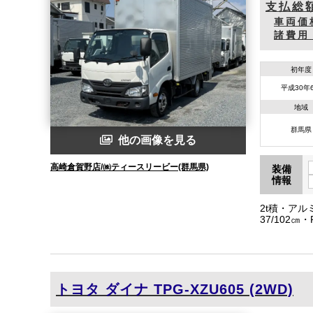
支払総
車両価
諸費用
初年度
平成30年
地域
群馬県
他の画像を見る
高崎倉賀野店/㈱ティースリービー(群馬県)
装備
情報
2t積・アル
37/102
ETC・アイ
トヨタ
ダイナ
TPG-XZU605 (2WD)