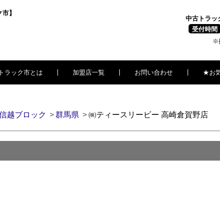
ク市】
中古トラッ
受付時間
※
トラック市とは
加盟店一覧
お問い合わせ
★お
信越ブロック
群馬県
㈱ティースリービー 高崎倉賀野店