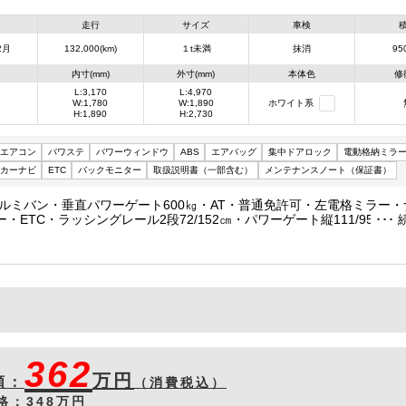
走行
サイズ
車検
2月
132,000(km)
１t未満
抹消
950
内寸(mm)
外寸(mm)
本体色
修
L:3,170
L:4,970
W:1,780
W:1,890
ホワイト系
H:1,890
H:2,730
エアコン
パワステ
パワーウィンドウ
ABS
エアバッグ
集中ドアロック
電動格納ミラ
カーナビ
ETC
バックモニター
取扱説明書（一部含む）
メンテナンスノート（保証書）
・アルミバン・垂直パワーゲート600㎏・AT・普通免許可・左電格ミラー
・ETC・ラッシングレール2段72/152㎝・パワーゲート縦111/95幅17
5㎏
362
万円
額：
（消費税込）
格：
348万円