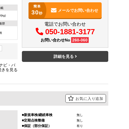
簡単
積載
メールで
お問い合わせ
30
秒
(kg)
電話でお問い合わせ
復歴
050-1881-3177
無
お問い合わせNo
260-060
ー
詳細を見る
・ナビ・バ
8㎝・車両
お気に入り追加
新規車検/継続車検
無し
定期点検整備
無し
保証（部分保証）
有り