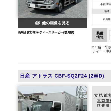
令和2年
地域
群馬県
他の画像を見る
高崎倉賀野店/㈱ティースリービー(群馬県)
装備
情報
2ｔ積・平
ティー・車
ナーミラー
内寸約長355
日産
アトラス
CBF-SQ2F24 (2WD)
支払総
車両価
諸費用