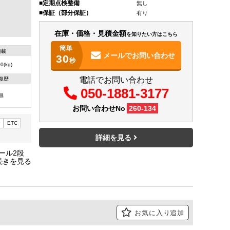
定期点検整備
無し
保証（部分保証）
有り
在庫・価格・見積金額
を知りたい方はこちら
簡単
積載
メールで
お問い合わせ
30
秒
0(kg)
電話でお問い合わせ
復歴
050-1881-3177
無
お問い合わせNo
260-134
ー
ETC
詳細を見る
レール2段
モニター・
9㎝
お気に入り追加