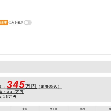
新古車
のみを表示
345
万円
額：
（消費税込）
格：
330万円
：
15万円
走行
サイズ
車検