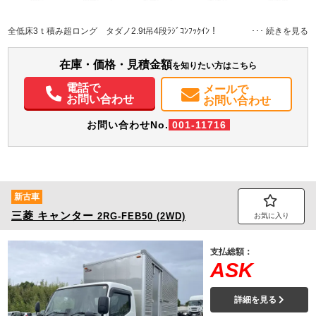
地域
内寸(mm)
外寸(mm)
本体色
修復歴
L:4,350
L:6,830
ホワイト系
静岡県
W:2,080
W:2,222
無
全低床3ｔ積み超ロング タダノ2.9t吊4段ﾗｼﾞｺﾝﾌｯｸｲﾝ！
H:380
H:2,770
装備情報
在庫・価格・見積金額
を知りたい方はこちら
エアコン
パワステ
パワーウィンドウ
ABS
エアバッグ
集中ドアロック
電話で
メールで
電動格納ミラー
バックモニター
取扱説明書（一部含む）
お問い合わせ
お問い合わせ
メンテナンスノート（保証書）
お問い合わせNo.
001-11716
新古車
三菱
キャンター
2RG-FEB50 (2WD)
お気に入り
支払総額：
ASK
詳細を見る