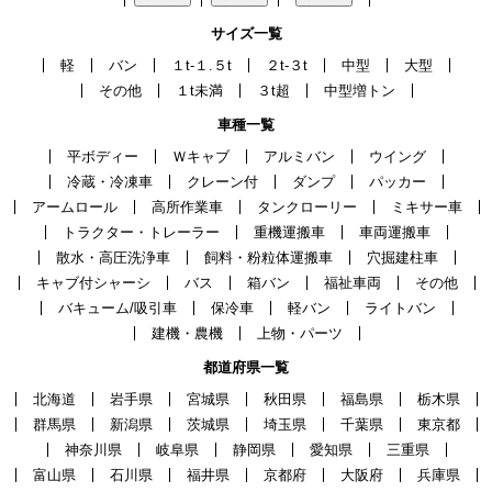
サイズ一覧
軽
バン
１t-１.５t
２t-３t
中型
大型
その他
１t未満
３t超
中型増トン
車種一覧
平ボディー
Ｗキャブ
アルミバン
ウイング
冷蔵・冷凍車
クレーン付
ダンプ
パッカー
アームロール
高所作業車
タンクローリー
ミキサー車
トラクター・トレーラー
重機運搬車
車両運搬車
散水・高圧洗浄車
飼料・粉粒体運搬車
穴掘建柱車
キャブ付シャーシ
バス
箱バン
福祉車両
その他
バキューム/吸引車
保冷車
軽バン
ライトバン
建機・農機
上物・パーツ
都道府県一覧
北海道
岩手県
宮城県
秋田県
福島県
栃木県
群馬県
新潟県
茨城県
埼玉県
千葉県
東京都
神奈川県
岐阜県
静岡県
愛知県
三重県
富山県
石川県
福井県
京都府
大阪府
兵庫県