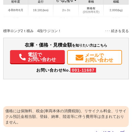
もっと見る
初年度
走行
サイズ
車検
積載
車検有
令和6年6月
19,181(km)
２t-３t
2,000(kg)
(2026年6月)
地域
内寸(mm)
外寸(mm)
本体色
修復歴
L:3,700
L:5,980
ホワイト系
静岡県
W:1,790
W:1,880
無
標準ロング2ｔ積み 4段/ラジコン！
H:370
H:2,730
装備情報
在庫・価格・見積金額
を知りたい方はこちら
エアコン
パワステ
パワーウィンドウ
ABS
エアバッグ
集中ドアロック
電話で
メールで
電動格納ミラー
取扱説明書（一部含む）
メンテナンスノート（保証書）
お問い合わせ
お問い合わせ
お問い合わせNo.
001-11687
価格には保険料、税金(車両本体の消費税除)、リサイクル料金、リサイ
クル預託金相当額、登録、納車、陸送等に伴う費用等は含まれており
ません。