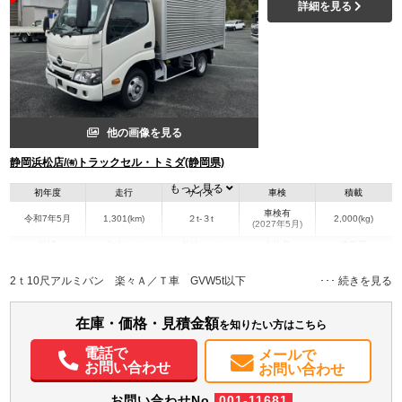
詳細を見る
他の画像を見る
静岡浜松店/㈲トラックセル・トミダ(静岡県)
もっと見る
初年度
走行
サイズ
車検
積載
車検有
令和7年5月
1,301(km)
２t-３t
2,000(kg)
(2027年5月)
地域
内寸(mm)
外寸(mm)
本体色
修復歴
L:3,190
L:4,970
ホワイト系
静岡県
W:1,770
W:1,880
無
2ｔ10尺アルミバン 楽々Ａ／Ｔ車 GVW5t以下
H:2,120
H:3,010
装備情報
在庫・価格・見積金額
を知りたい方はこちら
エアコン
パワステ
パワーウィンドウ
ABS
エアバッグ
集中ドアロック
電話で
メールで
電動格納ミラー
バックモニター
記録簿（一部含む）
取扱説明書（一部含む）
お問い合わせ
お問い合わせ
メンテナンスノート（保証書）
お問い合わせNo.
001-11681