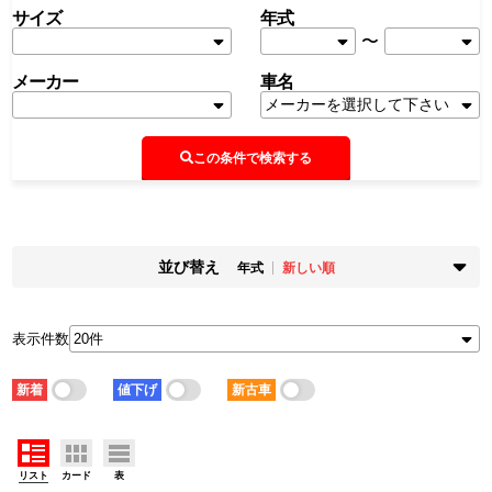
サイズ
年式
〜
メーカー
車名
この条件で検索する
並び替え
年式
新しい順
掲載時期
年式
新着順
古い順
新しい順
古い順
表示件数
走行距離
価格
少ない順
多い順
安い順
高い順
新着
値下げ
新古車
積載量
車検残
少ない順
多い順
短い順
長い順
リスト
カード
表