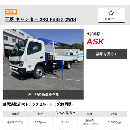
新古車
三菱
キャンター
2RG-FEB80 (2WD)
お気に入り
支払総額：
ASK
詳細を見る
他の画像を見る
静岡浜松店/㈲トラックセル・トミダ(静岡県)
もっと見る
初年度
走行
サイズ
車検
積載
車検有
令和7年12月
387(km)
２t-３t
3,000(kg)
(2027年12月)