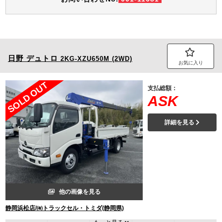
日野
デュトロ
2KG-XZU650M (2WD)
お気に入り
SOLD OUT
支払総額：
ASK
詳細を見る
他の画像を見る
静岡浜松店/㈲トラックセル・トミダ(静岡県)