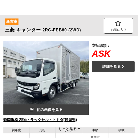
新古車
三菱
キャンター
2RG-FEB80 (2WD)
お気に入り
支払総額：
ASK
詳細を見る
他の画像を見る
静岡浜松店/㈲トラックセル・トミダ(静岡県)
もっと見る
初年度
走行
サイズ
車検
積載
車検有