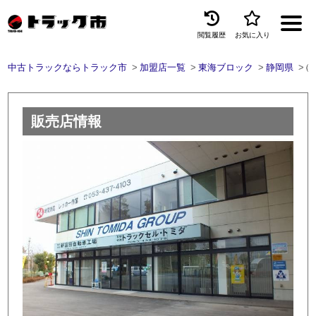
閲覧履歴
お気に入り
Menu
中古トラックならトラック市
加盟店一覧
東海ブロック
静岡県
㈲
中古トラックを探す
トラック買取
販売店情報
トラック市とは
加盟店一覧
お問い合わせ
お気に入り
閲覧履歴
保存した検索条件