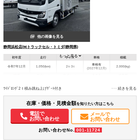
他の画像を見る
静岡浜松店/㈲トラックセル・トミダ(静岡県)
もっと見る
初年度
走行
サイズ
車検
積載
車検有
令和7年12月
1,050(km)
２t-３t
2,000(kg)
(2027年12月)
地域
内寸(mm)
外寸(mm)
本体色
修復歴
L:4,380
L:6,450
ホワイト系
静岡県
W:2,070
W:2,220
無
ﾜｲﾄﾞﾛﾝｸﾞ2ｔ積み跳ね上げｹﾞｰﾄ付き
H:2,230
H:3,150
装備情報
在庫・価格・見積金額
を知りたい方はこちら
エアコン
パワステ
パワーウィンドウ
ABS
エアバッグ
集中ドアロック
電話で
メールで
電動格納ミラー
ETC
バックモニター
取扱説明書（一部含む）
お問い合わせ
お問い合わせ
メンテナンスノート（保証書）
お問い合わせNo.
001-11724