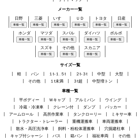
メーカー一覧
日野
三菱
いすゞ
ＵＤ
トヨタ
日産
車種一覧
車種一覧
車種一覧
車種一覧
車種一覧
車種一覧
ホンダ
マツダ
スバル
ダイハツ
ボルボ
車種一覧
車種一覧
車種一覧
車種一覧
車種一覧
スズキ
その他
スカニア
車種一覧
車種一覧
車種一覧
サイズ一覧
軽
バン
１t-１.５t
２t-３t
中型
大型
その他
１t未満
３t超
中型増トン
車種一覧
平ボディー
Ｗキャブ
アルミバン
ウイング
冷蔵・冷凍車
クレーン付
ダンプ
パッカー
アームロール
高所作業車
タンクローリー
ミキサー車
トラクター・トレーラー
重機運搬車
車両運搬車
散水・高圧洗浄車
飼料・粉粒体運搬車
穴掘建柱車
キャブ付シャーシ
バス
箱バン
福祉車両
その他