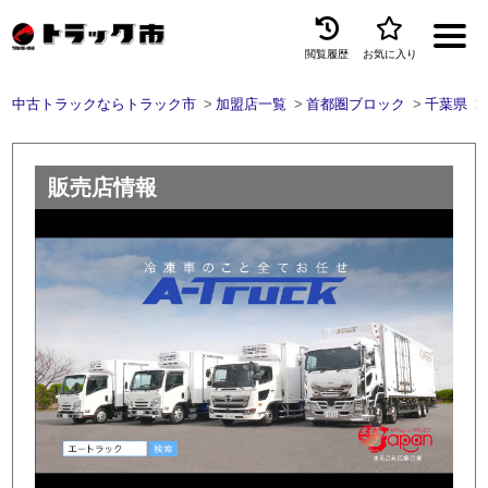
閲覧履歴
お気に入り
Menu
中古トラックならトラック市
加盟店一覧
首都圏ブロック
千葉県
中古トラックを探す
トラック買取
販売店情報
トラック市とは
加盟店一覧
お問い合わせ
お気に入り
閲覧履歴
保存した検索条件