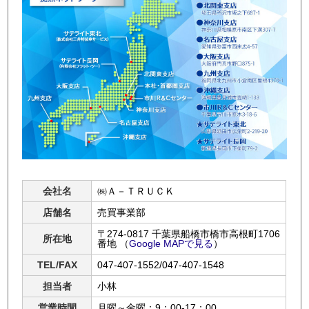
会社名
㈱Ａ－ＴＲＵＣＫ
店舗名
売買事業部
〒274-0817 千葉県船橋市橋市高根町1706
所在地
番地
（
Google MAPで見る
）
TEL/FAX
047-407-1552/047-407-1548
担当者
小林
営業時間
月曜～金曜：9：00-17：00