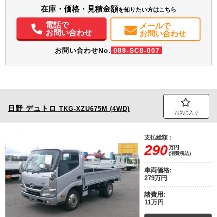
在庫・価格・見積金額
を知りたい方はこちら
エアコン
パワステ
パワーウィンドウ
ETC
電話で
メールで
お問い合わせ
お問い合わせ
お問い合わせNo.
089-SC8-007
日野
デュトロ
TKG-XZU675M (4WD)
お気に入り
支払総額：
290
万円
(消費税込)
車両価格:
279万円
諸費用:
11万円