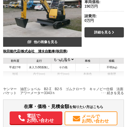
車両価格:
190万円
諸費用:
0万円
詳細を見る
他の画像を見る
秋田能代店/株式会社 清水自動車(秋田県)
もっと見る
初年度
走行
サイズ
車検
積載
平成27年
未入力/関係無し
その他
－
不明(kg)
地域
内寸(mm)
外寸(mm)
本体色
修復歴
その他
秋田県
-
-
－
ヤンマー 油圧ショベル B2-Σ B2-5 ゴムクローラ キャノピー仕様 法面
バケット アワーメーター3343ｈ
在庫・価格・見積金額
を知りたい方はこちら
電話で
メールで
お問い合わせ
お問い合わせ