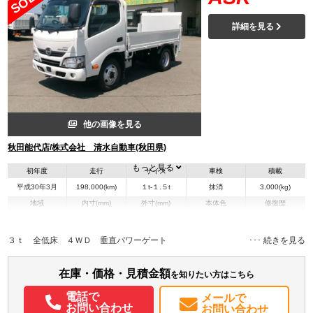
詳細を見る
他の画像を見る
秋田能代店/株式会社 清水自動車(秋田県)
もっと見る
初年度
走行
サイズ
車検
積載
平成30年3月
198,000(km)
１t-１.５t
抹消
3,000(kg)
地域
内寸(mm)
外寸(mm)
本体色
修復歴
L:3,070
L:4,680
ホワイト系
秋田県
W:1,610
W:1,690
－
H:370
H:1,990
３ｔ 全低床 ４ＷＤ 垂直パワーゲート
装備情報
在庫・価格・見積金額
を知りたい方はこちら
エアコン
パワステ
パワーウィンドウ
電話で
メールで
お問い合わせ
お問い合わせ