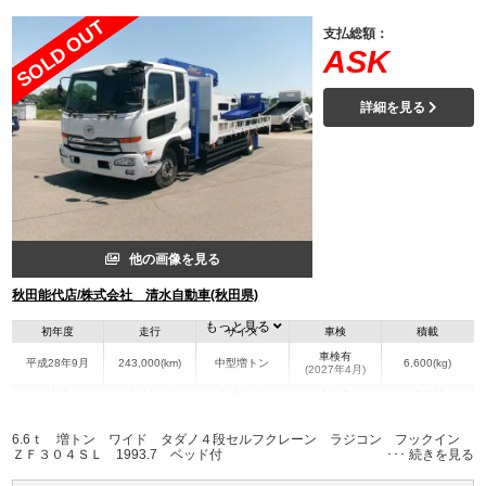
SOLD OUT
支払総額：
ASK
詳細を見る
他の画像を見る
秋田能代店/株式会社 清水自動車(秋田県)
もっと見る
初年度
走行
サイズ
車検
積載
車検有
平成28年9月
243,000(km)
中型増トン
6,600(kg)
(2027年4月)
地域
内寸(mm)
外寸(mm)
本体色
修復歴
L:5,970
L:8,890
その他
秋田県
W:2,320
W:2,490
－
6.6ｔ 増トン ワイド タダノ４段セルフクレーン ラジコン フックイン
H:260
H:3,020
ＺＦ３０４ＳＬ 1993.7 ベッド付
装備情報