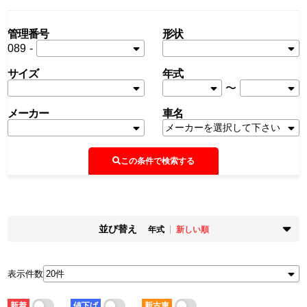
管理番号
形状
089
-
サイズ
年式
〜
メーカー
車名
この条件で検索する
並び替え
年式
新しい順
掲載時期
年式
新着順
古い順
新しい順
古い順
表示件数
走行距離
価格
少ない順
多い順
安い順
高い順
新着
値下げ
新古車