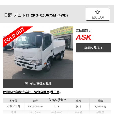
日野
デュトロ
2KG-XZU675M (4WD)
お気に入り
SOLD OUT
支払総額：
ASK
詳細を見る
他の画像を見る
秋田能代店/株式会社 清水自動車(秋田県)
もっと見る
初年度
走行
サイズ
車検
積載
令和2年5月
156,000(km)
２t-３t
抹消
2,000(kg)
地域
内寸(mm)
外寸(mm)
本体色
修復歴