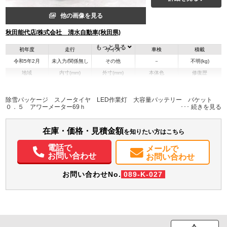
他の画像を見る
秋田能代店/株式会社 清水自動車(秋田県)
もっと見る
初年度
走行
サイズ
車検
積載
令和5年2月
未入力/関係無し
その他
－
不明(kg)
地域
内寸(mm)
外寸(mm)
本体色
修復歴
オレンジ系
秋田県
-
-
無
除雪パッケージ スノータイヤ LED作業灯 大容量バッテリー バケット
０．５ アワーメーター69ｈ
在庫・価格・見積金額
を知りたい方はこちら
電話で
メールで
お問い合わせ
お問い合わせ
お問い合わせNo.
089-K-027