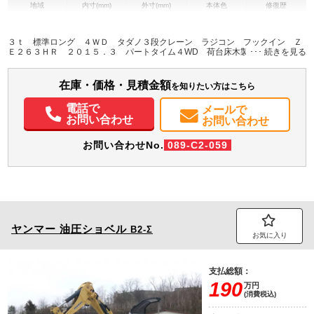
地域
内寸(mm)
外寸(mm)
本体色
修復歴
L:3,550
L:5,980
ホワイト系
秋田県
W:1,790
W:1,860
－
H:380
H:2,700
３ｔ 標準ロング ４ＷＤ タダノ３段クレーン ラジコン フックイン Ｚ
Ｅ２６３ＨＲ ２０１５．３ パートタイム４WD 荷台床木製板張り
装備情報
在庫・価格・見積金額
エアコン
パワステ
パワーウィンドウ
ETC
を知りたい方はこちら
電話で
メールで
お問い合わせ
お問い合わせ
お問い合わせNo.
089-C2-059
ヤンマー
油圧ショベル
B2-Σ
お気に入り
支払総額：
190
万円
(消費税込)