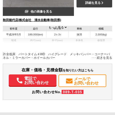
詳細を見る
他の画像を見る
秋田能代店/株式会社 清水自動車(秋田県)
もっと見る
初年度
走行
サイズ
車検
積載
平成28年5月
189,000(km)
２t-３t
抹消
2,000(kg)
地域
内寸(mm)
外寸(mm)
本体色
修復歴
L:3,110
L:4,690
シルバー系
秋田県
W:1,600
W:1,690
－
H:370
H:1,980
2t 全低床 パートタイム４WD ハイグレード メッキバンパー・コーナーパ
ネル・ミラーカバー・ホイールカバー
装備情報
在庫・価格・見積金額
エアコン
パワステ
パワーウィンドウ
ETC
を知りたい方はこちら
電話で
メールで
お問い合わせ
お問い合わせ
お問い合わせNo.
089-T-035