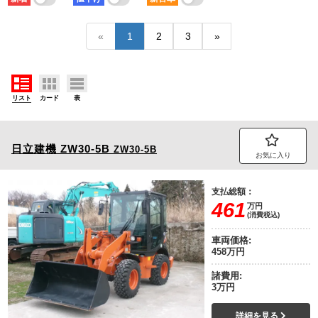
積載量
車検残
少ない順
多い順
短い順
長い順
«
1
2
3
»
リスト
カード
表
日立建機
ZW30-5B
ZW30-5B
お気に入り
支払総額：
461
万円
(消費税込)
車両価格:
458万円
諸費用:
3万円
詳細を見る