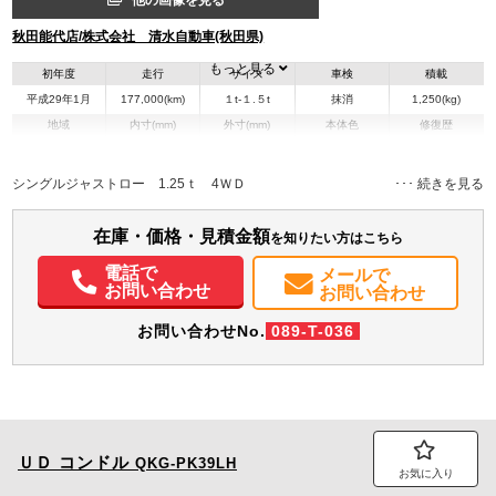
他の画像を見る
秋田能代店/株式会社 清水自動車(秋田県)
もっと見る
初年度
走行
サイズ
車検
積載
平成29年1月
177,000(km)
１t-１.５t
抹消
1,250(kg)
地域
内寸(mm)
外寸(mm)
本体色
修復歴
L:3,110
L:4,690
ホワイト系
秋田県
W:1,600
W:1,690
－
H:380
H:1,970
シングルジャストロー 1.25ｔ 4ＷＤ
装備情報
在庫・価格・見積金額
を知りたい方はこちら
エアコン
パワステ
パワーウィンドウ
電話で
メールで
お問い合わせ
お問い合わせ
お問い合わせNo.
089-T-036
ＵＤ
コンドル
QKG-PK39LH
お気に入り