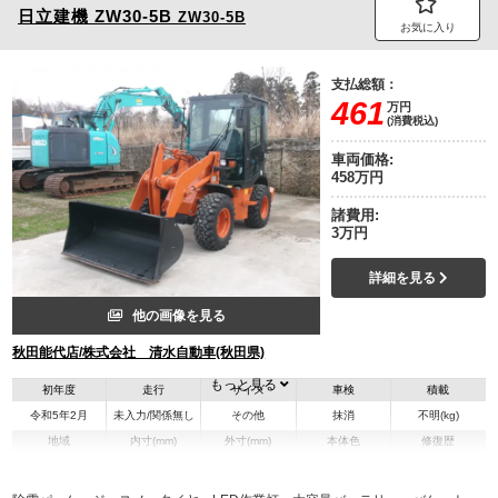
日立建機
ZW30-5B
ZW30-5B
お気に入り
支払総額：
461
万円
(消費税込)
車両価格:
458万円
諸費用:
3万円
詳細を見る
他の画像を見る
秋田能代店/株式会社 清水自動車(秋田県)
もっと見る
初年度
走行
サイズ
車検
積載
令和5年2月
未入力/関係無し
その他
抹消
不明(kg)
地域
内寸(mm)
外寸(mm)
本体色
修復歴
オレンジ系
秋田県
-
-
無