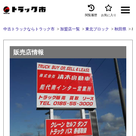
閲覧履歴
お気に入り
Menu
中古トラックならトラック市
加盟店一覧
東北ブロック
秋田県
株
中古トラックを探す
トラック買取
販売店情報
トラック市とは
加盟店一覧
お問い合わせ
お気に入り
閲覧履歴
保存した検索条件