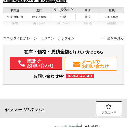
秋田能代店/株式会社 清水自動車(秋田県)
もっと見る
初年度
走行
サイズ
車検
積載
平成29年8月
46,000(km)
中型
抹消
2,600(kg)
地域
内寸(mm)
外寸(mm)
本体色
修復歴
L:5,400
L:8,180
ホワイト系
秋田県
W:2,100
W:2,250
－
H:400
H:2,980
ユニック４段クレーン ラジコン フックイン
装備情報
在庫・価格・見積金額
を知りたい方はこちら
エアコン
パワステ
パワーウィンドウ
ETC
電話で
メールで
お問い合わせ
お問い合わせ
お問い合わせNo.
089-C4-049
ヤンマー
V3-7
V3-7
お気に入り