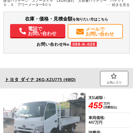
除雪パッケージ スノータイヤ LED作業灯 大容量バッテリー バケット
０．５ アワーメーター9０ｈ
在庫・価格・見積金額
を知りたい方はこちら
電話で
メールで
お問い合わせ
お問い合わせ
お問い合わせNo.
089-K-028
トヨタ
ダイナ
2KG-XZU775 (4WD)
お気に入り
支払総額：
455
万円
(消費税込)
車両価格:
447万円
諸費用: