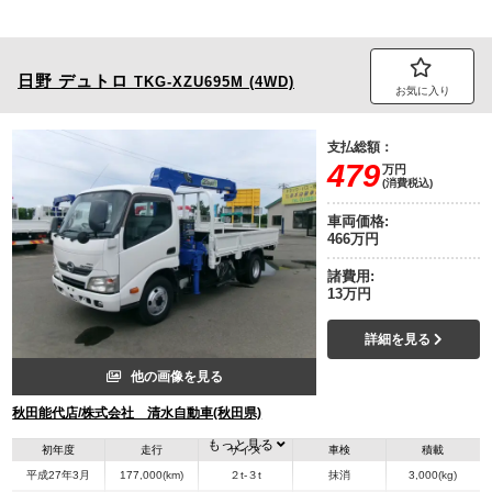
日野
デュトロ
TKG-XZU695M (4WD)
お気に入り
支払総額：
479
万円
(消費税込)
車両価格:
466万円
諸費用:
13万円
詳細を見る
他の画像を見る
秋田能代店/株式会社 清水自動車(秋田県)
もっと見る
初年度
走行
サイズ
車検
積載
平成27年3月
177,000(km)
２t-３t
抹消
3,000(kg)