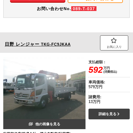
お問い合わせNo.
089-T-037
日野
レンジャー
TKG-FC9JKAA
お気に入り
支払総額：
592
万円
(消費税込)
車両価格:
579万円
諸費用:
13万円
詳細を見る
他の画像を見る