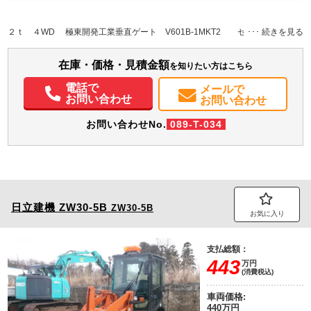
L:2,870
L:4,690
その他
秋田県
W:1,610
W:1,690
－
H:380
H:1,980
２ｔ ４WD 極東開発工業垂直ゲート V601B-1MKT2 セイコーラック
装備情報
在庫・価格・見積金額
を知りたい方はこちら
エアコン
パワステ
パワーウィンドウ
電話で
メールで
お問い合わせ
お問い合わせ
お問い合わせNo.
089-T-034
日立建機
ZW30-5B
ZW30-5B
お気に入り
支払総額：
443
万円
(消費税込)
車両価格:
440万円