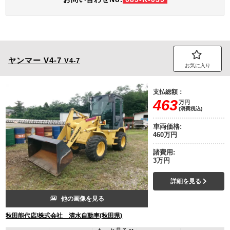
ヤンマー
V4-7
V4-7
お気に入り
支払総額：
463
万円
(消費税込)
車両価格:
460万円
諸費用:
3万円
詳細を見る
他の画像を見る
秋田能代店/株式会社 清水自動車(秋田県)