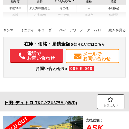
もっと見る
初年度
走行
サイズ
車検
積載
平成31年
未入力/関係無し
その他
－
不明(kg)
地域
内寸(mm)
外寸(mm)
本体色
修復歴
その他
秋田県
-
-
－
ヤンマー ミニホイールローダー V4-7 アワーメーター721ｈ
在庫・価格・見積金額
を知りたい方はこちら
電話で
メールで
お問い合わせ
お問い合わせ
お問い合わせNo.
089-K-048
日野
デュトロ
TKG-XZU675M (4WD)
お気に入り
SOLD OUT
支払総額：
ASK