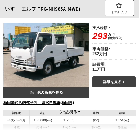
いすゞ
エルフ
TRG-NHS85A (4WD)
お気に入り
支払総額：
293
万円
(消費税込)
車両価格:
282万円
諸費用:
11万円
詳細を見る
他の画像を見る
秋田能代店/株式会社 清水自動車(秋田県)
もっと見る
初年度
走行
サイズ
車検
積載
平成28年2月
168,000(km)
１t-１.５t
抹消
1,150(kg)
地域
内寸(mm)
外寸(mm)
本体色
修復歴
L:2,080
L:4,690
ホワイト系
秋田県
W:1,620
W:1,690
－