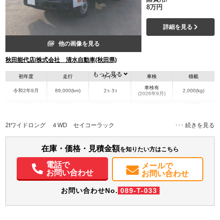
8万円
詳細を見る
他の画像を見る
秋田能代店/株式会社 清水自動車(秋田県)
もっと見る
初年度
走行
サイズ
車検
積載
車検有
令和2年9月
89,000(km)
２t-３t
2,000(kg)
(2026年9月)
地域
内寸(mm)
外寸(mm)
本体色
修復歴
L:4,360
L:6,180
ホワイト系
秋田県
W:2,070
W:2,180
－
2tワイドロング ４WD セイコーラック
H:370
H:2,290
装備情報
在庫・価格・見積金額
を知りたい方はこちら
エアコン
パワステ
パワーウィンドウ
ETC
電話で
メールで
お問い合わせ
お問い合わせ
お問い合わせNo.
089-T-033