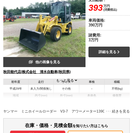
支払総額：
393
万円
(消費税込)
車両価格:
390万円
諸費用:
3万円
詳細を見る
他の画像を見る
秋田能代店/株式会社 清水自動車(秋田県)
もっと見る
初年度
走行
サイズ
車検
積載
平成29年
未入力/関係無し
その他
－
不明(kg)
地域
内寸(mm)
外寸(mm)
本体色
修復歴
その他
秋田県
-
-
－
ヤンマー ミニホイールローダー V3-7 アワーメーター1390ｈ
在庫・価格・見積金額
を知りたい方はこちら