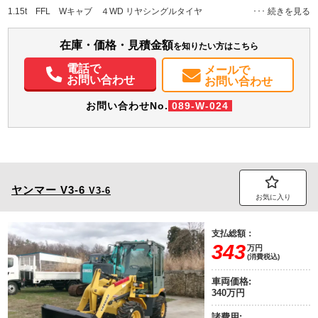
H:380
H:1,990
1.15t FFL Wキャブ ４WD リヤシングルタイヤ
装備情報
在庫・価格・見積金額
を知りたい方はこちら
エアコン
パワステ
パワーウィンドウ
電話で
メールで
お問い合わせ
お問い合わせ
お問い合わせNo.
089-W-024
ヤンマー
V3-6
V3-6
お気に入り
支払総額：
343
万円
(消費税込)
車両価格:
340万円
諸費用: