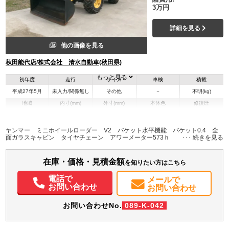
3万円
詳細を見る
他の画像を見る
秋田能代店/株式会社 清水自動車(秋田県)
もっと見る
初年度
走行
サイズ
車検
積載
平成27年5月
未入力/関係無し
その他
－
不明(kg)
地域
内寸(mm)
外寸(mm)
本体色
修復歴
その他
秋田県
-
-
－
ヤンマー ミニホイールローダー V2 バケット水平機能 バケット0.4 全
面ガラスキャビン タイヤチェーン アワーメーター573ｈ
在庫・価格・見積金額
を知りたい方はこちら
電話で
メールで
お問い合わせ
お問い合わせ
お問い合わせNo.
089-K-042