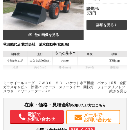
諸費用:
3万円
詳細を見る
他の画像を見る
秋田能代店/株式会社 清水自動車(秋田県)
もっと見る
初年度
走行
サイズ
車検
積載
令和1年11月
未入力/関係無し
その他
－
不明(kg)
地域
内寸(mm)
外寸(mm)
本体色
修復歴
オレンジ系
秋田県
-
-
無
ミニホイールローダ ＺＷ３０－５Ｂ バケット水平機能 バケット0.5 全面
ガラスキャビン 除雪パッケージ スノータイヤ 回転灯 フォークリフトツ
メつき アワーメーター237ｈ
在庫・価格・見積金額
を知りたい方はこちら
電話で
メールで
お問い合わせ
お問い合わせ
お問い合わせNo.
089-K-039