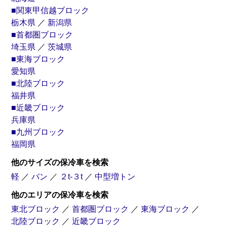
■関東甲信越ブロック
栃木県
／
新潟県
■首都圏ブロック
埼玉県
／
茨城県
■東海ブロック
愛知県
■北陸ブロック
福井県
■近畿ブロック
兵庫県
■九州ブロック
福岡県
他のサイズの保冷車を検索
軽
／
バン
／
２t-３t
／
中型増トン
他のエリアの保冷車を検索
東北ブロック
／
首都圏ブロック
／
東海ブロック
／
北陸ブロック
／
近畿ブロック