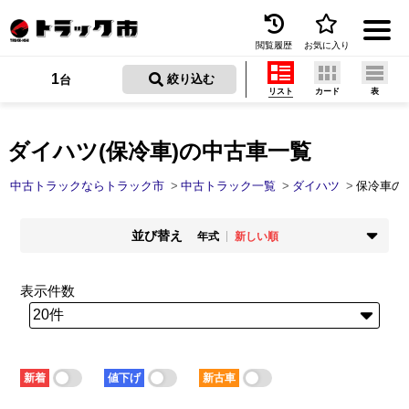
閲覧履歴
お気に入り
Menu
1
 絞り込む
台
リスト
カード
表
中古トラックを探す
トラック買取
ダイハツ(保冷車)の中古車一覧
トラック市とは
中古トラックならトラック市
中古トラック一覧
ダイハツ
保冷車の
加盟店一覧
並び替え
年式
新しい順
お問い合わせ
掲載時期
年式
新着順
古い順
新しい順
古い順
表示件数
お気に入り
走行距離
価格
少ない順
多い順
安い順
高い順
閲覧履歴
積載量
車検残
少ない順
多い順
短い順
長い順
保存した検索条件
新着
値下げ
新古車