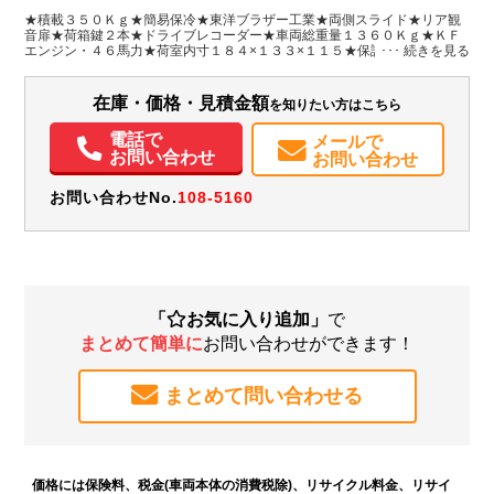
H:1,150
H:1,910
★積載３５０Ｋｇ★簡易保冷★東洋ブラザー工業★両側スライド★リア観
音扉★荷箱鍵２本★ドライブレコーダー★車両総重量１３６０Ｋｇ★ＫＦ
エンジン・４６馬力★荷室内寸１８４×１３３×１１５★保証書・記録簿・
装備情報
取説★フロアマット＆バイザー★
エアコン
パワステ
ABS
エアバッグ
ドラレコ
記録簿（一部含む）
在庫・価格・見積金額
を知りたい方はこちら
取扱説明書（一部含む）
メンテナンスノート（保証書）
電話で
メールで
お問い合わせ
お問い合わせ
お問い合わせNo.
108-5160
「
お気に入り追加」
で
まとめて簡単に
お問い合わせができます！
まとめて問い合わせる
価格には保険料、税金(車両本体の消費税除)、リサイクル料金、リサイ