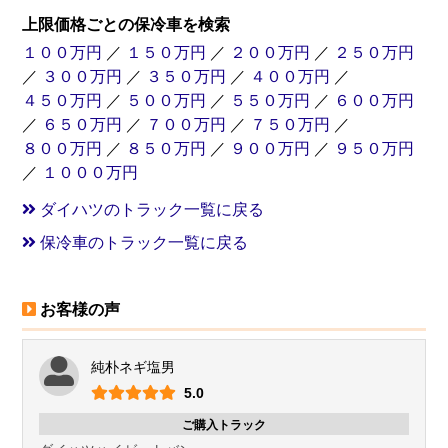
上限価格ごとの保冷車を検索
１００万円
／
１５０万円
／
２００万円
／
２５０万円
／
３００万円
／
３５０万円
／
４００万円
／
４５０万円
／
５００万円
／
５５０万円
／
６００万円
／
６５０万円
／
７００万円
／
７５０万円
／
８００万円
／
８５０万円
／
９００万円
／
９５０万円
／
１０００万円
ダイハツのトラック一覧に戻る
保冷車のトラック一覧に戻る
お客様の声
純朴ネギ塩男
5.0
ご購入トラック