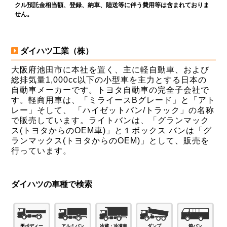
クル預託金相当額、登録、納車、陸送等に伴う費用等は含まれておりま
せん。
ダイハツ工業（株）
大阪府池田市に本社を置く、主に軽自動車、および
総排気量1,000cc以下の小型車を主力とする日本の
自動車メーカーです。トヨタ自動車の完全子会社で
す。軽商用車は、「ミライースBグレード」と「アト
レー」そして、 「ハイゼットバン/トラック」の名称
で販売しています。ライトバンは、「グランマック
ス(トヨタからのOEM車)」と１ボックス バンは「グ
ランマックス(トヨタからのOEM)」として、販売を
行っています。
ダイハツの車種で検索
ダンプ
箱バン
平ボディー
アルミバン
冷蔵・冷凍車