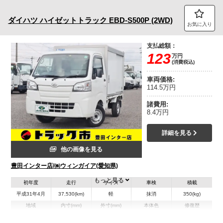
トラック市FC会員専用ページはこちら
ダイハツ
ハイゼットトラック
EBD-S500P (2WD)
お気に入り
ログイン
支払総額：
123
万円
(消費税込)
車両価格:
114.5万円
諸費用:
8.4万円
詳細を見る
他の画像を見る
豊田インター店/㈱ウィンガイア(愛知県)
もっと見る
初年度
走行
サイズ
車検
積載
平成31年4月
37,530(km)
軽
抹消
350(kg)
地域
内寸(mm)
外寸(mm)
本体色
修復歴
L:1,840
L:3,390
ホワイト系
愛知県
W:1,330
W:1,470
無