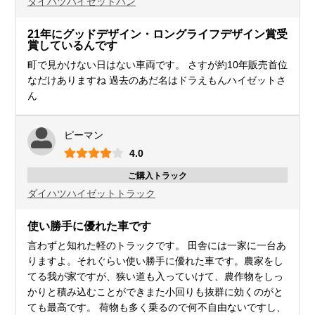
ダイハツ
ハイゼットバン
21年にグッドデザイン・ロングライフデザイン賞受
賞しているんです
町で見かけない日はない車両です。 さすが約10年販売首位
なだけありますね 過去のあだ名はドラえもんハイゼットさ
ん
ピーマン
4.0
ご購入トラック
ダイハツ
ハイゼットトラック
使い勝手に優れた車です
言わずと知れた軽のトラックです。 田舎には一家に一台あ
りますよ。それぐらい使い勝手に優れた車です。農家をし
てる我が家ですが、狭い道も入っていけて、農作物をしっ
かりと積み込むことができまた小回りも抜群に効くのがと
ても最高です。 荷物も多く乗るので何不自由ないですし、