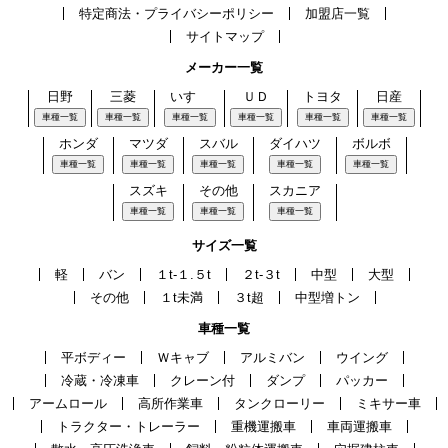
特定商法・プライバシーポリシー
加盟店一覧
サイトマップ
メーカー一覧
日野
三菱
いすゞ
ＵＤ
トヨタ
日産
車種一覧
車種一覧
車種一覧
車種一覧
車種一覧
車種一覧
ホンダ
マツダ
スバル
ダイハツ
ボルボ
車種一覧
車種一覧
車種一覧
車種一覧
車種一覧
スズキ
その他
スカニア
車種一覧
車種一覧
車種一覧
サイズ一覧
軽
バン
１t-１.５t
２t-３t
中型
大型
その他
１t未満
３t超
中型増トン
車種一覧
平ボディー
Ｗキャブ
アルミバン
ウイング
冷蔵・冷凍車
クレーン付
ダンプ
パッカー
アームロール
高所作業車
タンクローリー
ミキサー車
トラクター・トレーラー
重機運搬車
車両運搬車