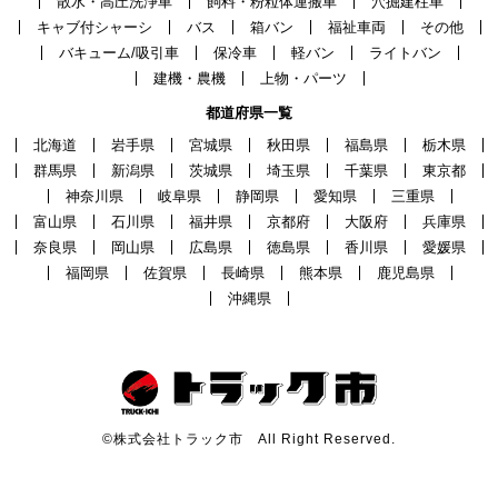
散水・高圧洗浄車
飼料・粉粒体運搬車
穴掘建柱車
キャブ付シャーシ
バス
箱バン
福祉車両
その他
バキューム/吸引車
保冷車
軽バン
ライトバン
建機・農機
上物・パーツ
都道府県一覧
北海道
岩手県
宮城県
秋田県
福島県
栃木県
群馬県
新潟県
茨城県
埼玉県
千葉県
東京都
神奈川県
岐阜県
静岡県
愛知県
三重県
富山県
石川県
福井県
京都府
大阪府
兵庫県
奈良県
岡山県
広島県
徳島県
香川県
愛媛県
福岡県
佐賀県
長崎県
熊本県
鹿児島県
沖縄県
©株式会社トラック市 All Right Reserved.