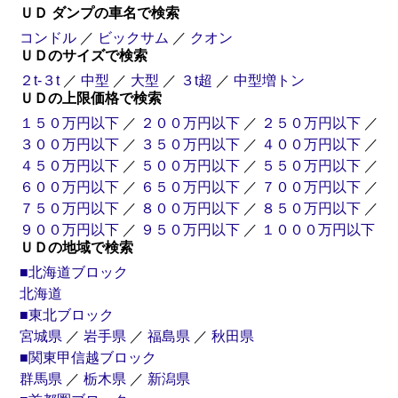
ＵＤ ダンプの車名で検索
コンドル
／
ビックサム
／
クオン
ＵＤのサイズで検索
２t-３t
／
中型
／
大型
／
３t超
／
中型増トン
ＵＤの上限価格で検索
１５０万円以下
／
２００万円以下
／
２５０万円以下
／
３００万円以下
／
３５０万円以下
／
４００万円以下
／
４５０万円以下
／
５００万円以下
／
５５０万円以下
／
６００万円以下
／
６５０万円以下
／
７００万円以下
／
７５０万円以下
／
８００万円以下
／
８５０万円以下
／
９００万円以下
／
９５０万円以下
／
１０００万円以下
ＵＤの地域で検索
■北海道ブロック
北海道
■東北ブロック
宮城県
／
岩手県
／
福島県
／
秋田県
■関東甲信越ブロック
群馬県
／
栃木県
／
新潟県