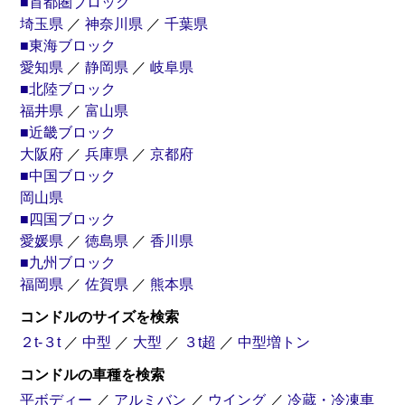
■首都圏ブロック
埼玉県
／
神奈川県
／
千葉県
■東海ブロック
愛知県
／
静岡県
／
岐阜県
■北陸ブロック
福井県
／
富山県
■近畿ブロック
大阪府
／
兵庫県
／
京都府
■中国ブロック
岡山県
■四国ブロック
愛媛県
／
徳島県
／
香川県
■九州ブロック
福岡県
／
佐賀県
／
熊本県
コンドルのサイズを検索
２t-３t
／
中型
／
大型
／
３t超
／
中型増トン
コンドルの車種を検索
平ボディー
／
アルミバン
／
ウイング
／
冷蔵・冷凍車