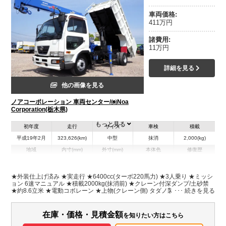
車両価格:
411万円
諸費用:
11万円
詳細を見る
他の画像を見る
ノアコーポレーション 車両センター/㈱Noa
Corporation(栃木県)
もっと見る
初年度
走行
サイズ
車検
積載
平成19年2月
323,626(km)
中型
抹消
2,000(kg)
地域
内寸(mm)
外寸(mm)
本体色
修復歴
L:4,280
L:7,950
ホワイト系
栃木県
W:2,010
W:2,230
有
H:1,000
H:2,840
★外装仕上げ済み ★実走行 ★6400cc(ターボ220馬力) ★3人乗り ★ミッシ
ョン 6速マニュアル ★積載2000kg(抹消前) ★クレーン付深ダンプ/土砂禁
★約8.6立米 ★電動コボレーン ★上物(クレーン側) タダノ製 ZR304 4段ク
装備情報
レーン 2.93t吊 ★上物(ダンプ側) 新明和製 DR4-01S ★荷台内寸(約)長さ
428cm×幅201cm×高さ100cm
エアコン
パワステ
パワーウィンドウ
ABS
エアバッグ
集中ドアロック
在庫・価格・見積金額
を知りたい方はこちら
ドラレコ