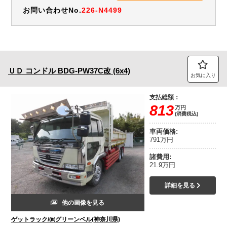
お問い合わせNo.
226-N4499
ＵＤ
コンドル
BDG-PW37C改 (6x4)
お気に入り
支払総額：
813
万円
(消費税込)
車両価格:
791万円
諸費用:
21.9万円
詳細を見る
他の画像を見る
ゲットラック/㈱グリーンベル(神奈川県)