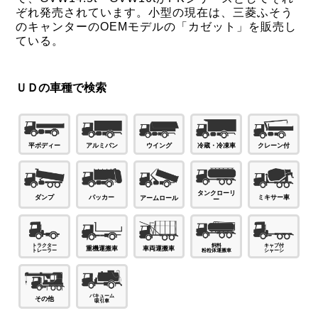
ぞれ発売されています。小型の現在は、三菱ふそう
のキャンターのOEMモデルの「カゼット」を販売し
ている。
ＵＤの車種で検索
平ボディー
アルミバン
ウイング
冷蔵・冷凍車
クレーン付
タンクローリ
パッカー
ダンプ
ミキサー車
アームロール
ー
車両運搬車
重機運搬車
その他