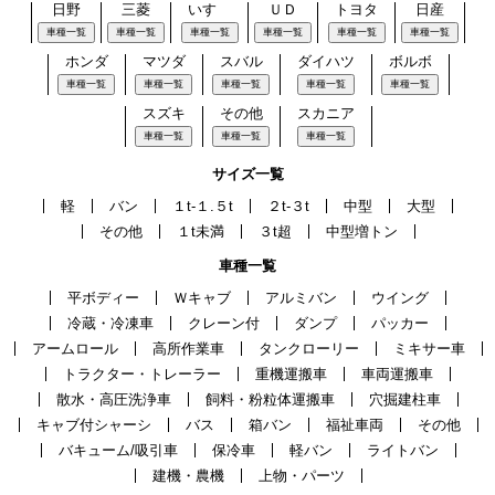
日野
三菱
いすゞ
ＵＤ
トヨタ
日産
車種一覧
車種一覧
車種一覧
車種一覧
車種一覧
車種一覧
ホンダ
マツダ
スバル
ダイハツ
ボルボ
車種一覧
車種一覧
車種一覧
車種一覧
車種一覧
スズキ
その他
スカニア
車種一覧
車種一覧
車種一覧
サイズ一覧
軽
バン
１t-１.５t
２t-３t
中型
大型
その他
１t未満
３t超
中型増トン
車種一覧
平ボディー
Ｗキャブ
アルミバン
ウイング
冷蔵・冷凍車
クレーン付
ダンプ
パッカー
アームロール
高所作業車
タンクローリー
ミキサー車
トラクター・トレーラー
重機運搬車
車両運搬車
散水・高圧洗浄車
飼料・粉粒体運搬車
穴掘建柱車
キャブ付シャーシ
バス
箱バン
福祉車両
その他
バキューム/吸引車
保冷車
軽バン
ライトバン
建機・農機
上物・パーツ