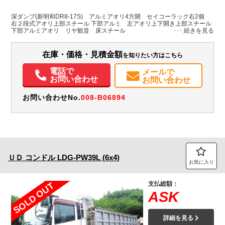
L:5,660
L:8,100
その他
北海道
W:2,130
W:2,390
－
H:1,500
H:3,150
深ダンプ(新明和DR8-17S) アルミアオリ4方開 セイコーラック右2個
右２段式アオリ上部スチール 下部アルミ 左アオリ上下開き上部スチール
下部アルミアオリ リヤ観音 床スチール
装備情報
エアコン
パワステ
パワーウィンドウ
ABS
エアバッグ
Sリミッタ
在庫・価格・見積金額
を知りたい方はこちら
電話で
メールで
お問い合わせ
お問い合わせ
お問い合わせNo.
008-B06894
ＵＤ
コンドル
LDG-PW39L (6x4)
お気に入り
支払総額：
SOLD OUT
ASK
詳細を見る