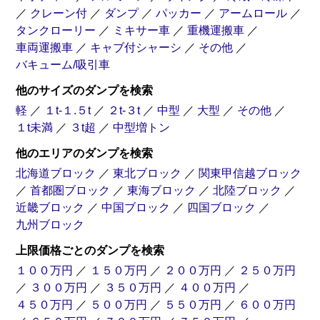
／
クレーン付
／
ダンプ
／
パッカー
／
アームロール
／
タンクローリー
／
ミキサー車
／
重機運搬車
／
車両運搬車
／
キャブ付シャーシ
／
その他
／
バキューム/吸引車
トラクター
飼料
トレーラー
粉粒体運搬車
他のサイズのダンプを検索
軽
／
１t-１.５t
／
２t-３t
／
中型
／
大型
／
その他
／
１t未満
／
３t超
／
中型増トン
バキューム
吸引車
他のエリアのダンプを検索
北海道ブロック
／
東北ブロック
／
関東甲信越ブロック
／
首都圏ブロック
／
東海ブロック
／
北陸ブロック
／
近畿ブロック
／
中国ブロック
／
四国ブロック
／
九州ブロック
上限価格ごとのダンプを検索
１００万円
／
１５０万円
／
２００万円
／
２５０万円
／
３００万円
／
３５０万円
／
４００万円
／
４５０万円
／
５００万円
／
５５０万円
／
６００万円