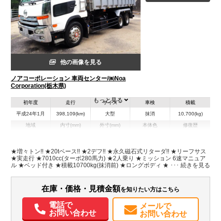
他の画像を見る
ノアコーポレーション 車両センター/㈱Noa
Corporation(栃木県)
もっと見る
初年度
走行
サイズ
車検
積載
平成24年1月
398,109(km)
大型
抹消
10,700(kg)
地域
内寸(mm)
外寸(mm)
本体色
修復歴
L:5,800
L:8,170
ホワイト系
栃木県
W:2,270
W:2,490
無
H:1,010
H:2,900
★増々トン!! ★20tベース!! ★2デフ!! ★永久磁石式リターダ!! ★リーフサス
★実走行 ★7010cc(ターボ280馬力) ★2人乗り ★ミッション 6速マニュア
ル ★ベッド付き ★積載10700kg(抹消前) ★ロングボディ ★深ダンプ/土砂
装備情報
禁 ★約13立米 ★水密式 ★水密パッキン ★ハンドルロック ★荷台全面ステ
ンレス張り
エアコン
パワステ
パワーウィンドウ
ABS
エアバッグ
集中ドアロック
在庫・価格・見積金額
を知りたい方はこちら
電動格納ミラー
ETC
電話で
メールで
お問い合わせ
お問い合わせ