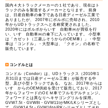
国内４大トラックメーカーの１社であり、現在はト
ラックのみを製造するメーカーとなります。 前身
は、日産自動車の傘下である日産ディーゼル工業で
ありましたが、 2007年にボルボに売却され、2010
年からUDトラックスへと名称変更されました。
2020年にはボルボからいすゞ自動車㈱が買収を行
い、いすゞ自動車㈱の傘下に入っています。 小型車
は「カゼット（三菱ふそうからのOEM車）」・中型
車は「コンドル」・大型車は、「クオン」の名称で
販売しています。
コンドルとは
コンドル（Condor）は、UDトラックス（2010年1
月31日までは日産ディーゼル工業）が販売する中
型、及び小型トラックである。 なお、2017年からは
いすゞからのOEM供給を受けて販売しており、2017
年からフォワードのOＥＭ車でフルモデルチェンジ。
フォワードとは異なりヘキサゴングリルを採用。
GVW7.5t・GVW8t・GVW11tがMK/LKシリーズとし
て、GVW14.5t・GVW16tがPKシリーズとしてそれ