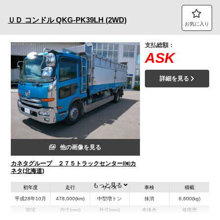
トラック市FC会員専用ページはこちら
ＵＤ
コンドル
QKG-PK39LH (2WD)
お気に入り
ログイン
支払総額：
ASK
詳細を見る
他の画像を見る
カネタグループ ２７５トラックセンター/㈲カ
ネタ(北海道)
もっと見る
初年度
走行
サイズ
車検
積載
平成28年10月
478,000(km)
中型増トン
抹消
6,600(kg)
地域
内寸(mm)
外寸(mm)
本体色
修復歴