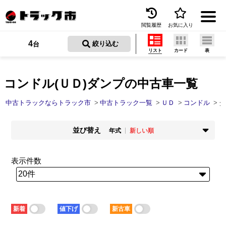
閲覧履歴
お気に入り
Menu
4
 絞り込む
台
リスト
カード
表
中古トラックを探す
トラック買取
コンドル(ＵＤ)ダンプの中古車一覧
トラック市とは
中古トラックならトラック市
中古トラック一覧
ＵＤ
コンドル
ダ
加盟店一覧
並び替え
年式
新しい順
お問い合わせ
掲載時期
年式
新着順
古い順
新しい順
古い順
表示件数
お気に入り
走行距離
価格
少ない順
多い順
安い順
高い順
閲覧履歴
積載量
車検残
少ない順
多い順
短い順
長い順
保存した検索条件
新着
値下げ
新古車