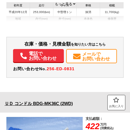
もっと見る
初年度
走行
サイズ
車検
積載
平成20年12月
253,000(km)
中型増トン
抹消
11,700(kg)
地域
内寸(mm)
外寸(mm)
本体色
修復歴
L:5,300
L:8,050
ホワイト系
神奈川県
W:2,300
W:2,490
無
H:630
H:3,100
装備情報
在庫・価格・見積金額
を知りたい方はこちら
電話で
エアコン
パワステ
パワーウィンドウ
ABS
PMマフラー
Sリミッタ
メールで
お問い合わせ
お問い合わせ
お問い合わせNo.
256-ED-0831
ＵＤ
コンドル
BDG-MK36C (2WD)
お気に入り
支払総額：
422
万円
(消費税込)