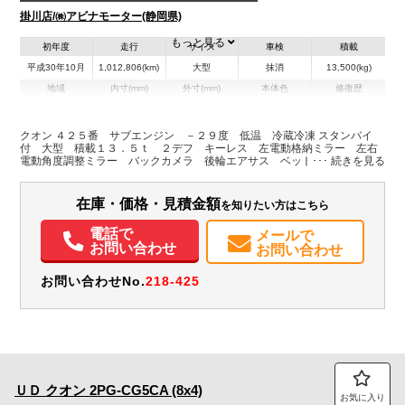
掛川店/㈱アビナモーター(静岡県)
もっと見る
初年度
走行
サイズ
車検
積載
平成30年10月
1,012,806(km)
大型
抹消
13,500(kg)
地域
内寸(mm)
外寸(mm)
本体色
修復歴
L:9,350
L:11,930
その他
静岡県
W:2,320
W:2,490
無
H:2,410
H:3,740
クオン ４２５番 サブエンジン －２９度 低温 冷蔵冷凍 スタンバイ
付 大型 積載１３．５ｔ ２デフ キーレス 左電動格納ミラー 左右
電動角度調整ミラー バックカメラ 後輪エアサス ベット 車検証サイ
装備情報
ズ１１９３×２４９高３７４ 荷台内寸９３５×２３２高２４１
エアコン
パワステ
パワーウィンドウ
ABS
エアバッグ
集中ドアロック
在庫・価格・見積金額
を知りたい方はこちら
電動格納ミラー
バックモニター
電話で
メールで
お問い合わせ
お問い合わせ
お問い合わせNo.
218-425
ＵＤ
クオン
2PG-CG5CA (8x4)
お気に入り