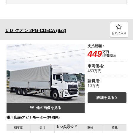
ＵＤ
クオン
2PG-CD5CA (6x2)
お気に入り
支払総額：
449
万円
(消費税込)
車両価格:
439万円
諸費用:
10万円
詳細を見る
他の画像を見る
掛川店/㈱アビナモーター(静岡県)
もっと見る
初年度
走行
サイズ
車検
積載