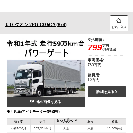
ＵＤ
クオン
2PG-CG5CA (8x4)
お気に入り
支払総額：
799
万円
(消費税込)
車両価格:
789万円
諸費用:
10万円
詳細を見る
他の画像を見る
掛川店/㈱アビナモーター(静岡県)
もっと見る
初年度
走行
サイズ
車検
積載
令和1年9月
597,364(km)
大型
抹消
13,000(kg)