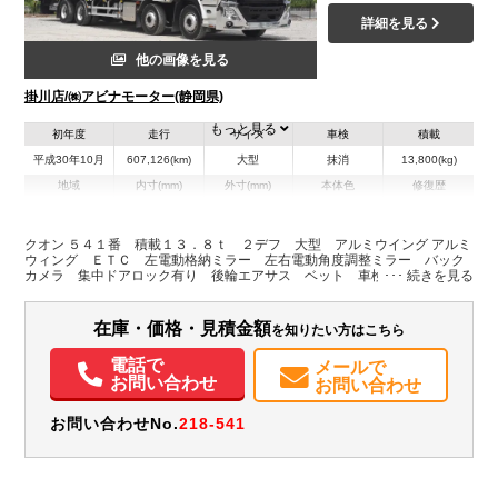
詳細を見る
他の画像を見る
掛川店/㈱アビナモーター(静岡県)
もっと見る
初年度
走行
サイズ
車検
積載
平成30年10月
607,126(km)
大型
抹消
13,800(kg)
地域
内寸(mm)
外寸(mm)
本体色
修復歴
L:9,620
L:11,980
その他
静岡県
W:2,400
W:2,500
有
H:2,620
H:3,770
クオン ５４１番 積載１３．８ｔ ２デフ 大型 アルミウイング アルミ
ウィング ＥＴＣ 左電動格納ミラー 左右電動角度調整ミラー バック
カメラ 集中ドアロック有り 後輪エアサス ベット 車検証サイズ１１
装備情報
９８×２５０高３７７ 荷台内寸９６２×２４０高２６２
エアコン
パワステ
パワーウィンドウ
ABS
エアバッグ
集中ドアロック
在庫・価格・見積金額
を知りたい方はこちら
電動格納ミラー
ETC
バックモニター
電話で
メールで
お問い合わせ
お問い合わせ
お問い合わせNo.
218-541