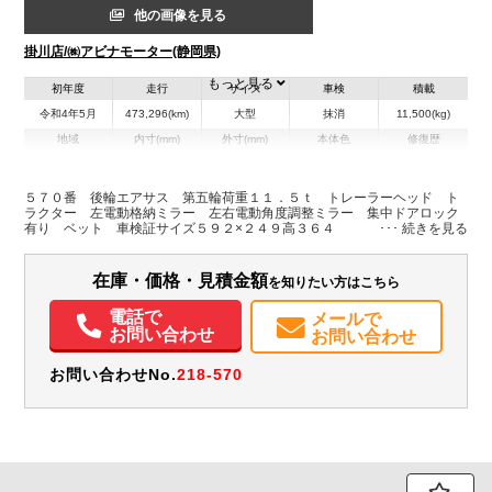
他の画像を見る
掛川店/㈱アビナモーター(静岡県)
もっと見る
初年度
走行
サイズ
車検
積載
令和4年5月
473,296(km)
大型
抹消
11,500(kg)
地域
内寸(mm)
外寸(mm)
本体色
修復歴
L:0
L:5,920
その他
静岡県
W:0
W:2,490
無
H:0
H:3,640
５７０番 後輪エアサス 第五輪荷重１１．５ｔ トレーラーヘッド ト
ラクター 左電動格納ミラー 左右電動角度調整ミラー 集中ドアロック
有り ベット 車検証サイズ５９２×２４９高３６４
装備情報
エアコン
パワステ
パワーウィンドウ
ABS
エアバッグ
集中ドアロック
在庫・価格・見積金額
を知りたい方はこちら
電動格納ミラー
電話で
メールで
お問い合わせ
お問い合わせ
お問い合わせNo.
218-570