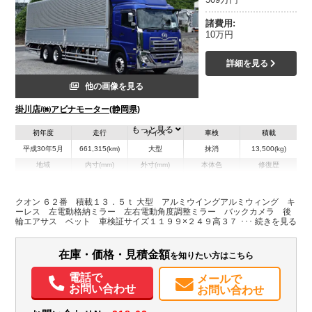
諸費用:
10万円
詳細を見る
他の画像を見る
掛川店/㈱アビナモーター(静岡県)
もっと見る
初年度
走行
サイズ
車検
積載
平成30年5月
661,315(km)
大型
抹消
13,500(kg)
地域
内寸(mm)
外寸(mm)
本体色
修復歴
L:9,660
L:11,990
その他
静岡県
W:2,390
W:2,490
無
H:2,480
H:3,760
クオン ６２番 積載１３．５ｔ 大型 アルミウイングアルミウィング キ
ーレス 左電動格納ミラー 左右電動角度調整ミラー バックカメラ 後
輪エアサス ベット 車検証サイズ１１９９×２４９高３７６ 荷台内寸９
装備情報
６６×２３９高２４８
エアコン
パワステ
パワーウィンドウ
ABS
エアバッグ
集中ドアロック
在庫・価格・見積金額
を知りたい方はこちら
電動格納ミラー
バックモニター
電話で
メールで
お問い合わせ
お問い合わせ