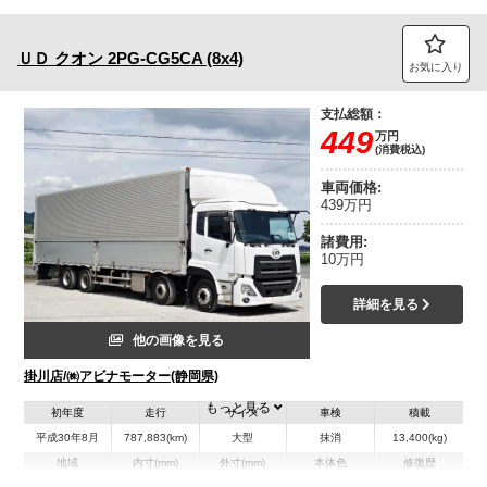
ＵＤ
クオン
2PG-CG5CA (8x4)
お気に入り
支払総額：
449
万円
(消費税込)
車両価格:
439万円
諸費用:
10万円
詳細を見る
他の画像を見る
掛川店/㈱アビナモーター(静岡県)
もっと見る
初年度
走行
サイズ
車検
積載
平成30年8月
787,883(km)
大型
抹消
13,400(kg)
地域
内寸(mm)
外寸(mm)
本体色
修復歴