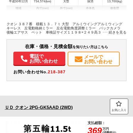
平成30年12月
734,574(km)
大型
抹消
13,700(kg)
地域
内寸(mm)
外寸(mm)
本体色
修復歴
L:9,650
L:11,980
その他
静岡県
W:2,400
W:2,490
無
H:2,460
H:3,760
クオン ３８７番 積載１３．７ｔ 大型 アルミウイングアルミウィング
キーレス 左電動格納ミラー 左右電動角度調整ミラー バックカメラ
後輪エアサス ベット 車検証サイズ１１９８×２４９高３７６ 荷台内寸
装備情報
９６５×２４０高２４６
エアコン
パワステ
パワーウィンドウ
ABS
エアバッグ
集中ドアロック
在庫・価格・見積金額
を知りたい方はこちら
電動格納ミラー
バックモニター
電話で
メールで
お問い合わせ
お問い合わせ
お問い合わせNo.
218-387
ＵＤ
クオン
2PG-GK5AAD (2WD)
お気に入り
支払総額：
369
万円
(消費税込)