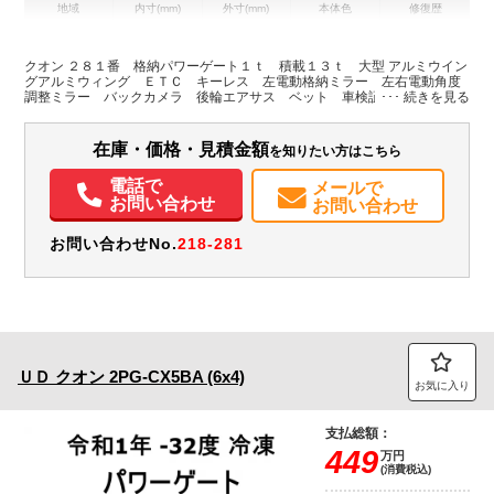
地域
内寸(mm)
外寸(mm)
本体色
修復歴
L:9,640
L:11,970
その他
静岡県
W:2,400
W:2,490
無
H:2,630
H:3,770
クオン ２８１番 格納パワーゲート１ｔ 積載１３ｔ 大型 アルミウイン
グアルミウィング ＥＴＣ キーレス 左電動格納ミラー 左右電動角度
調整ミラー バックカメラ 後輪エアサス ベット 車検証サイズ１１９
装備情報
７×２４９高３７７ 荷台内寸９６４×２４０高２６３
エアコン
パワステ
パワーウィンドウ
ABS
エアバッグ
集中ドアロック
在庫・価格・見積金額
を知りたい方はこちら
電動格納ミラー
ETC
バックモニター
電話で
メールで
お問い合わせ
お問い合わせ
お問い合わせNo.
218-281
ＵＤ
クオン
2PG-CX5BA (6x4)
お気に入り
支払総額：
449
万円
(消費税込)