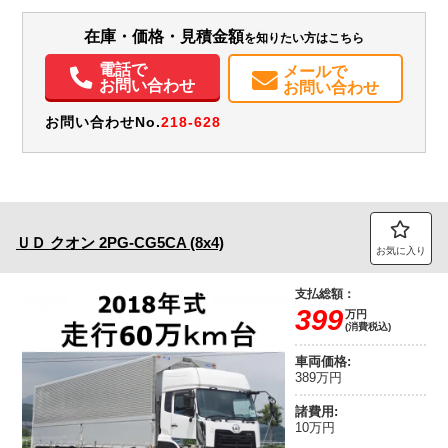
９５×２４９高３７８ 荷台内寸９４８×２３５高２５７
エアコン
パワステ
パワーウィンドウ
ABS
エアバッグ
集中ドアロック
在庫・価格・見積金額
を知りたい方はこちら
電動格納ミラー
ETC
バックモニター
電話で
メールで
お問い合わせ
お問い合わせ
お問い合わせNo.
218-628
ＵＤ
クオン
2PG-CG5CA (8x4)
お気に入り
支払総額：
399
万円
(消費税込)
車両価格:
389万円
諸費用:
10万円