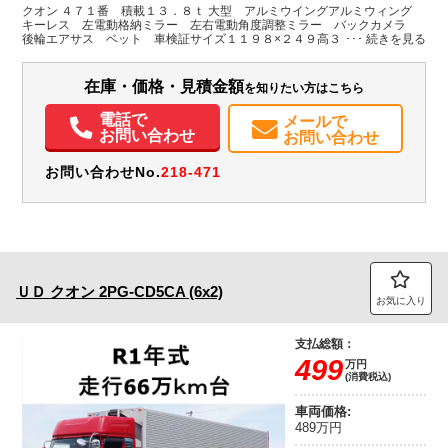
H:2,470
H:3,770
クオン ４７１番 積載１３．８ｔ 大型 アルミウイングアルミウィング
キーレス 左電動格納ミラー 左右電動角度調整ミラー バックカメラ
後輪エアサス ベット 車検証サイズ１１９８×２４９高３７７ 荷台内寸
装備情報
９６２×２４１高２４７
エアコン
パワステ
パワーウィンドウ
ABS
エアバッグ
集中ドアロック
在庫・価格・見積金額
を知りたい方はこちら
電動格納ミラー
バックモニター
電話で
メールで
お問い合わせ
お問い合わせ
お問い合わせNo.
218-471
ＵＤ
クオン
2PG-CD5CA (6x2)
お気に入り
支払総額：
499
万円
(消費税込)
車両価格:
489万円