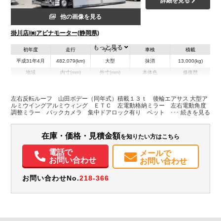
詳細を見る
他の画像を見る
掛川店/㈱アビナモーター(静岡県)
もっと見る
初年度
走行
サイズ
車検
積載
平成31年4月
482,079(km)
大型
抹消
13,000(kg)
地域
内寸(mm)
外寸(mm)
本体色
修復歴
L:950
L:11,990
その他
静岡県
W:2,400
W:2,490
無
H:2,540
H:3,790
左右反転ルーフ 山田ボデー（同年式）積載１３ｔ 後輪エアサス 大型ア
ルミウイングアルミウィング ＥＴＣ 左電動格納ミラー 左右電動角度
調整ミラー バックカメラ 集中ドアロック有り ベット 車検証サイズ
装備情報
１１９９×２４９高３７９ 荷台内寸約９５０×２４０高２５４
エアコン
パワステ
パワーウィンドウ
ABS
エアバッグ
集中ドアロック
在庫・価格・見積金額
を知りたい方はこちら
電動格納ミラー
ETC
バックモニター
電話で
メールで
お問い合わせ
お問い合わせ
お問い合わせNo.
218-366