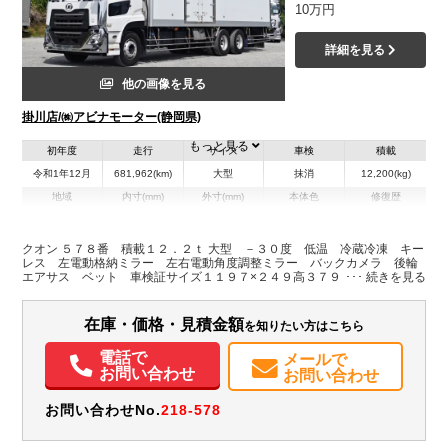
10万円
詳細を見る
他の画像を見る
掛川店/㈱アビナモーター(静岡県)
もっと見る
初年度
走行
サイズ
車検
積載
令和1年12月
681,962(km)
大型
抹消
12,200(kg)
地域
内寸(mm)
外寸(mm)
本体色
修復歴
L:9,390
L:11,970
その他
静岡県
W:2,320
W:2,490
無
H:2,320
H:3,790
クオン ５７８番 積載１２．２ｔ 大型 －３０度 低温 冷蔵冷凍 キー
レス 左電動格納ミラー 左右電動角度調整ミラー バックカメラ 後輪
エアサス ベット 車検証サイズ１１９７×２４９高３７９ 荷台内寸９３
装備情報
９×２３２高２３２
エアコン
パワステ
パワーウィンドウ
ABS
エアバッグ
集中ドアロック
在庫・価格・見積金額
を知りたい方はこちら
電動格納ミラー
バックモニター
電話で
メールで
お問い合わせ
お問い合わせ
お問い合わせNo.
218-578