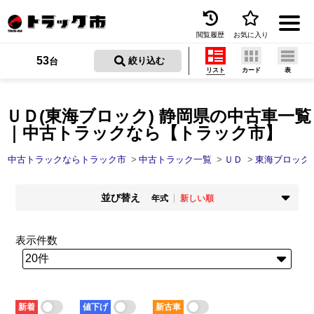
閲覧履歴
お気に入り
Menu
53
 絞り込む
台
リスト
カード
表
中古トラックを探す
トラック買取
ＵＤ(東海ブロック) 静岡県の中古車一覧
｜中古トラックなら【トラック市】
トラック市とは
中古トラックならトラック市
中古トラック一覧
ＵＤ
東海ブロック
加盟店一覧
並び替え
お問い合わせ
年式
新しい順
掲載時期
年式
お気に入り
新着順
古い順
新しい順
古い順
表示件数
走行距離
価格
閲覧履歴
少ない順
多い順
安い順
高い順
積載量
車検残
保存した検索条件
少ない順
多い順
短い順
長い順
新着
値下げ
新古車