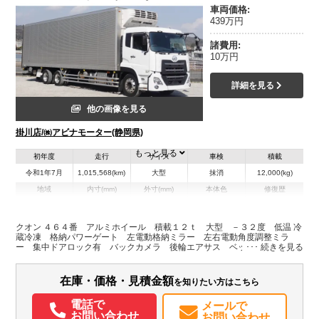
車両価格:
439万円
諸費用:
10万円
詳細を見る
他の画像を見る
掛川店/㈱アビナモーター(静岡県)
もっと見る
初年度
走行
サイズ
車検
積載
令和1年7月
1,015,568(km)
大型
抹消
12,000(kg)
地域
内寸(mm)
外寸(mm)
本体色
修復歴
L:9,490
L:11,950
その他
静岡県
W:2,340
W:2,490
無
H:2,510
H:3,800
クオン ４６４番 アルミホイール 積載１２ｔ 大型 －３２度 低温 冷
蔵冷凍 格納パワーゲート 左電動格納ミラー 左右電動角度調整ミラ
ー 集中ドアロック有 バックカメラ 後輪エアサス ベット ２デフ
装備情報
車検証サイズ１１９５×２４９高３８０ 荷台内寸９４９×２３４高２５１
エアコン
パワステ
パワーウィンドウ
ABS
エアバッグ
集中ドアロック
在庫・価格・見積金額
を知りたい方はこちら
電動格納ミラー
バックモニター
電話で
メールで
お問い合わせ
お問い合わせ