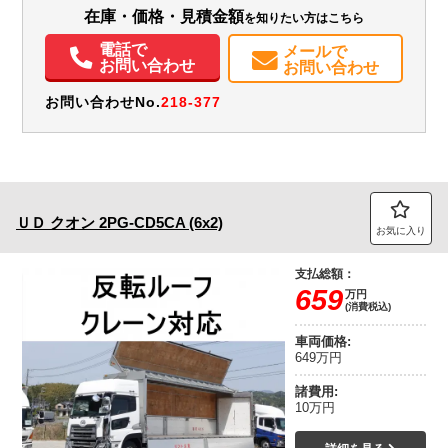
エアコン
パワステ
パワーウィンドウ
ABS
エアバッグ
集中ドアロック
在庫・価格・見積金額
を知りたい方はこちら
電動格納ミラー
電話で
メールで
お問い合わせ
お問い合わせ
お問い合わせNo.
218-377
ＵＤ
クオン
2PG-CD5CA (6x2)
お気に入り
支払総額：
659
万円
(消費税込)
車両価格:
649万円
諸費用:
10万円