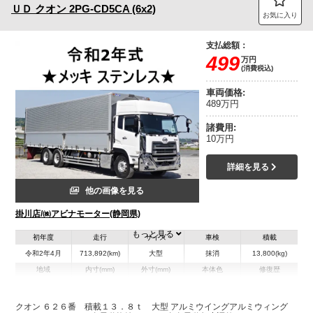
ＵＤ
クオン
2PG-CD5CA (6x2)
お気に入り
支払総額：
499
万円
(消費税込)
車両価格:
489万円
諸費用:
10万円
詳細を見る
他の画像を見る
掛川店/㈱アビナモーター(静岡県)
もっと見る
初年度
走行
サイズ
車検
積載
令和2年4月
713,892(km)
大型
抹消
13,800(kg)
地域
内寸(mm)
外寸(mm)
本体色
修復歴
L:9,630
L:11,980
その他
静岡県
W:2,400
W:2,490
無
H:2,500
H:3,770
クオン ６２６番 積載１３．８ｔ 大型 アルミウイングアルミウィング