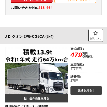
お問い合わせNo.
218-464
ＵＤ
クオン
2PG-CG5CA (8x4)
お気に入り
支払総額：
479
万円
(消費税込)
車両価格:
477万円
諸費用:
2万円
詳細を見る
他の画像を見る
掛川店/㈱アビナモーター(静岡県)