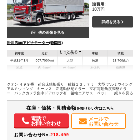
諸費用:
10万円
詳細を見る
他の画像を見る
掛川店/㈱アビナモーター(静岡県)
もっと見る
初年度
走行
サイズ
車検
積載
平成31年3月
667,700(km)
大型
抹消
13,700(kg)
地域
内寸(mm)
外寸(mm)
本体色
修復歴
L:9,630
L:11,980
その他
静岡県
W:2,420
W:2,500
無
H:2,470
H:3,750
クオン ４９９番 荷台床鉄板張り 積載１３．７ｔ 大型 アルミウイング
アルミウィング キーレス 左電動格納ミラー 左右電動角度調整ミラ
ー バックカメラ集中ドアロック有 後輪エアサス ベット 車検証サイ
装備情報
ズ１１９８×２５０高３７５荷台内寸９６３×２４２高２４７
エアコン
パワステ
パワーウィンドウ
ABS
エアバッグ
集中ドアロック
在庫・価格・見積金額
を知りたい方はこちら
電動格納ミラー
バックモニター
電話で
メールで
お問い合わせ
お問い合わせ
お問い合わせNo.
218-499