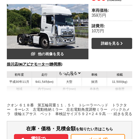
車両価格:
359万円
諸費用:
10万円
詳細を見る
他の画像を見る
掛川店/㈱アビナモーター(静岡県)
もっと見る
初年度
走行
サイズ
車検
積載
平成30年11月
941,545(km)
大型
抹消
11,500(kg)
地域
内寸(mm)
外寸(mm)
本体色
修復歴
L:0
L:5,920
その他
静岡県
W:0
W:2,490
無
H:0
H:3,640
クオン ６１８番 第五輪荷重１１．５ｔ トレーラーヘッド トラクタ
ー キーレス 左電動格納ミラー 左右電動角度調整ミラー バックカメ
ラ 後輪エアサス ベット 車検証サイズ５９２×２４９高３６４
装備情報
エアコン
パワステ
パワーウィンドウ
ABS
エアバッグ
集中ドアロック
在庫・価格・見積金額
を知りたい方はこちら
電動格納ミラー
バックモニター
電話で