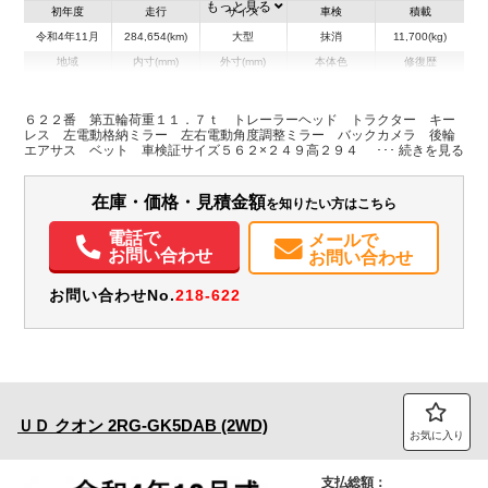
もっと見る
初年度
走行
サイズ
車検
積載
令和4年11月
284,654(km)
大型
抹消
11,700(kg)
地域
内寸(mm)
外寸(mm)
本体色
修復歴
L:0
L:5,620
その他
静岡県
W:0
W:2,490
無
H:0
H:2,940
６２２番 第五輪荷重１１．７ｔ トレーラーヘッド トラクター キー
レス 左電動格納ミラー 左右電動角度調整ミラー バックカメラ 後輪
エアサス ベット 車検証サイズ５６２×２４９高２９４
装備情報
エアコン
パワステ
パワーウィンドウ
ABS
エアバッグ
集中ドアロック
在庫・価格・見積金額
を知りたい方はこちら
電動格納ミラー
バックモニター
電話で
メールで
お問い合わせ
お問い合わせ
お問い合わせNo.
218-622
ＵＤ
クオン
2RG-GK5DAB (2WD)
お気に入り
支払総額：