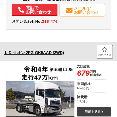
電動格納ミラー
バックモニター
電話で
メールで
お問い合わせ
お問い合わせ
お問い合わせNo.
218-476
ＵＤ
クオン
2PG-GK5AAD (2WD)
お気に入り
支払総額：
679
万円
(消費税込)
車両価格:
669万円
諸費用:
10万円
詳細を見る