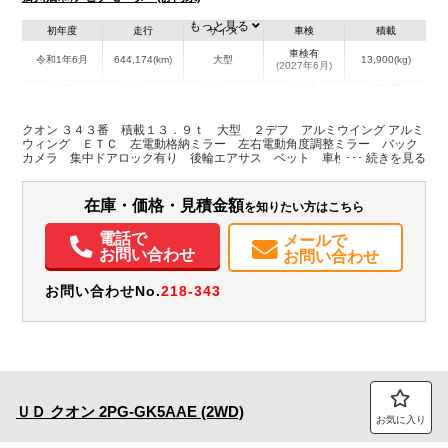
もっと見る
初年度
走行
サイズ
車検
積載
車検有
令和1年6月
644,174(km)
大型
13,900(kg)
(2027年6月)
地域
内寸(mm)
外寸(mm)
本体色
修復歴
L:9,650
L:11,990
その他
静岡県
W:2,400
W:2,490
無
クオン ３４３番 積載１３．９ｔ 大型 ２デフ アルミウイング アルミ
H:2,630
H:3,770
ウィング ＥＴＣ 左電動格納ミラー 左右電動角度調整ミラー バック
カメラ 集中ドアロック有り 後輪エアサス ベット 車検証サイズ１１
９９×２４９高３７７ 荷台内寸９６５×２４０高２６３
装備情報
在庫・価格・見積金額
を知りたい方はこちら
エアコン
パワステ
パワーウィンドウ
ABS
エアバッグ
集中ドアロック
電動格納ミラー
ETC
バックモニター
電話で
メールで
お問い合わせ
お問い合わせ
お問い合わせNo.
218-343
ＵＤ
クオン
2PG-GK5AAE (2WD)
お気に入り