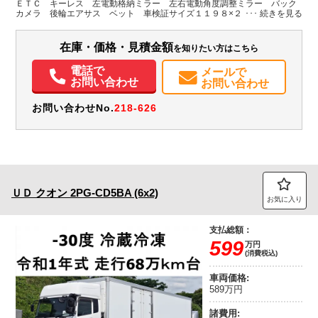
ＥＴＣ キーレス 左電動格納ミラー 左右電動角度調整ミラー バック
カメラ 後輪エアサス ベット 車検証サイズ１１９８×２４９高３７７
装備情報
荷台内寸９６３×２４０高２５０
エアコン
パワステ
パワーウィンドウ
ABS
エアバッグ
集中ドアロック
在庫・価格・見積金額
を知りたい方はこちら
電動格納ミラー
ETC
バックモニター
電話で
メールで
お問い合わせ
お問い合わせ
お問い合わせNo.
218-626
ＵＤ
クオン
2PG-CD5BA (6x2)
お気に入り
支払総額：
599
万円
(消費税込)
車両価格:
589万円
諸費用: