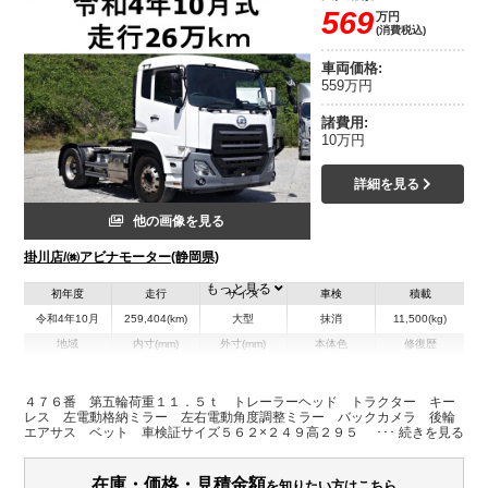
569
万円
(消費税込)
車両価格:
559万円
諸費用:
10万円
詳細を見る
他の画像を見る
掛川店/㈱アビナモーター(静岡県)
もっと見る
初年度
走行
サイズ
車検
積載
令和4年10月
259,404(km)
大型
抹消
11,500(kg)
地域
内寸(mm)
外寸(mm)
本体色
修復歴
L:0
L:5,620
その他
静岡県
W:0
W:2,490
無
H:0
H:2,950
４７６番 第五輪荷重１１．５ｔ トレーラーヘッド トラクター キー
レス 左電動格納ミラー 左右電動角度調整ミラー バックカメラ 後輪
エアサス ベット 車検証サイズ５６２×２４９高２９５
装備情報
エアコン
パワステ
パワーウィンドウ
ABS
エアバッグ
集中ドアロック
在庫・価格・見積金額
を知りたい方はこちら