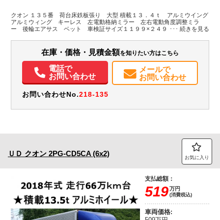
L:9,640
L:11,990
その他
静岡県
W:2,400
W:2,490
無
H:2,630
H:3,770
クオン １３５番 荷台床鉄板張り 大型 積載１３．４ｔ アルミウイング
アルミウィング キーレス 左電動格納ミラー 左右電動角度調整ミラ
ー 後輪エアサス ベット 車検証サイズ１１９９×２４９高３７７ 荷台
装備情報
内寸９６４×２４０高２６３
エアコン
パワステ
パワーウィンドウ
ABS
エアバッグ
集中ドアロック
在庫・価格・見積金額
を知りたい方はこちら
電動格納ミラー
バックモニター
電話で
メールで
お問い合わせ
お問い合わせ
お問い合わせNo.
218-135
ＵＤ
クオン
2PG-CD5CA (6x2)
お気に入り
支払総額：
519
万円
(消費税込)
車両価格:
509万円