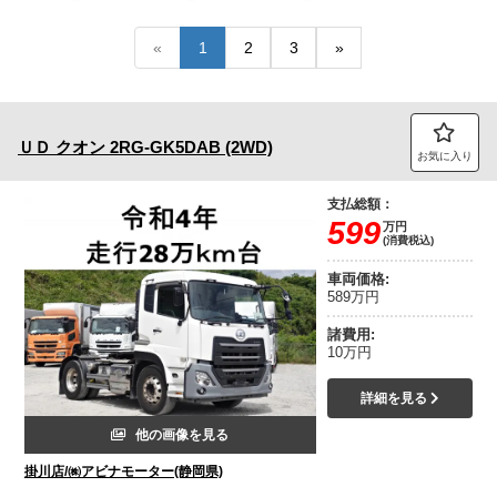
トラック市FC会員専用ページはこちら
«
1
2
3
»
ログイン
ＵＤ
クオン
2RG-GK5DAB (2WD)
お気に入り
支払総額：
599
万円
(消費税込)
車両価格:
589万円
諸費用:
10万円
詳細を見る
他の画像を見る
掛川店/㈱アビナモーター(静岡県)