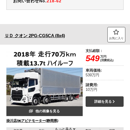
お問い合わせNo.
218-62
ＵＤ
クオン
2PG-CG5CA (8x4)
お気に入り
支払総額：
549
万円
(消費税込)
車両価格:
539万円
諸費用:
10万円
詳細を見る
他の画像を見る
掛川店/㈱アビナモーター(静岡県)
もっと見る