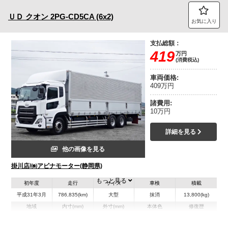
ＵＤ
クオン
2PG-CD5CA (6x2)
お気に入り
支払総額：
419
万円
(消費税込)
車両価格:
409万円
諸費用:
10万円
詳細を見る
他の画像を見る
掛川店/㈱アビナモーター(静岡県)
もっと見る
初年度
走行
サイズ
車検
積載
平成31年3月
786,835(km)
大型
抹消
13,800(kg)
地域
内寸(mm)
外寸(mm)
本体色
修復歴
L:9,620
L:11,980
その他
静岡県
W:2,410
W:2,490
無