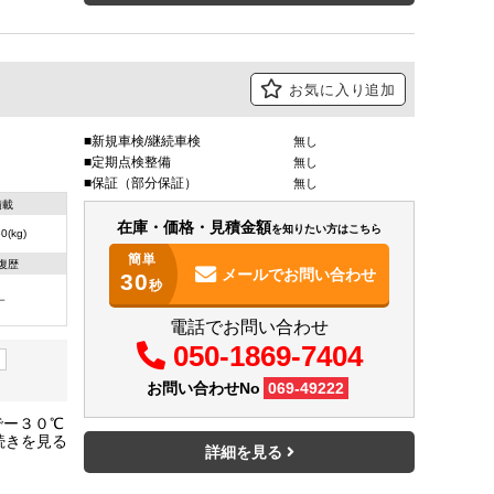
お気に入り追加
新規車検/継続車検
無し
定期点検整備
無し
保証（部分保証）
無し
積載
在庫・価格・見積金額
を知りたい方はこちら
0(kg)
簡単
復歴
メールで
お問い合わせ
30
秒
－
電話でお問い合わせ
050-1869-7404
お問い合わせNo
069-49222
でー３０℃
Ｌ：１５
詳細を見る