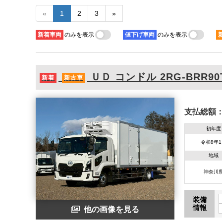
«
1
2
3
»
新着
車両
のみを表示
値下げ
車両
のみを表示
ＵＤ
コンドル
2RG-BRR90
新着
新古車
支払総額
初年度
令和8年
地域
神奈川
装備
情報
他の画像を見る