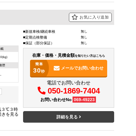
お気に入り追加
新規車検/継続車検
無し
定期点検整備
無し
保証（部分保証）
無し
積載
在庫・価格・見積金額
を知りたい方はこちら
0(kg)
簡単
復歴
メールで
お問い合わせ
30
秒
－
電話でお問い合わせ
050-1869-7404
お問い合わせNo
069-49223
気３℃３時
ト２枚折
詳細を見る
温装置付