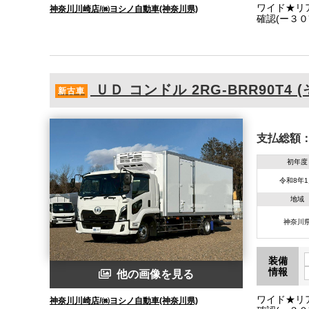
ワイド★リ
神奈川川崎店/㈱ヨシノ自動車(神奈川県)
確認(ー３
７０、Ｗ：
ＵＤ
コンドル
2RG-BRR90T4 
新古車
支払総額
初年度
令和8年
地域
神奈川
装備
情報
他の画像を見る
ワイド★リ
神奈川川崎店/㈱ヨシノ自動車(神奈川県)