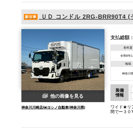
ＵＤ
コンドル
2RG-BRR90T4 
新古車
支払総額
初年度
令和8年
地域
神奈川
装備
情報
他の画像を見る
ワイド★リ
神奈川川崎店/㈱ヨシノ自動車(神奈川県)
間でー３０
(Ｌ：１５