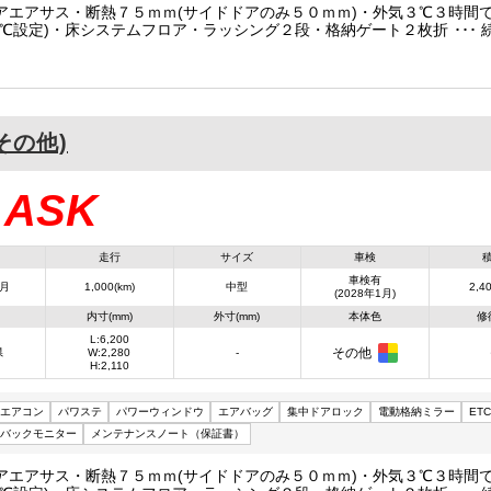
アエアサス・断熱７５ｍｍ(サイドドアのみ５０ｍｍ)・外気３℃３時間
０℃設定)・床システムフロア・ラッシング２段・格納ゲート２枚折(極東
２２２０)・ラジコン・庫内リモコン・片開きサイドドア
(その他)
ASK
：
走行
サイズ
車検
車検有
1月
1,000(km)
中型
2,40
(2028年1月)
内寸(mm)
外寸(mm)
本体色
修
L:6,200
その他
県
W:2,280
-
H:2,110
エアコン
パワステ
パワーウィンドウ
エアバッグ
集中ドアロック
電動格納ミラー
ETC
バックモニター
メンテナンスノート（保証書）
アエアサス・断熱７５ｍｍ(サイドドアのみ５０ｍｍ)・外気３℃３時間