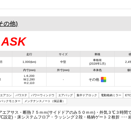
(その他)
ASK
：
走行
サイズ
車検
車検有
1月
1,000(km)
中型
2,45
(2028年1月)
内寸(mm)
外寸(mm)
本体色
修
L:6,200
その他
県
W:2,280
-
H:2,110
エアコン
パワステ
パワーウィンドウ
エアバッグ
集中ドアロック
電動格納ミラー
ETC
バックモニター
メンテナンスノート（保証書）
アエアサス・断熱７５ｍｍ(サイドドアのみ５０ｍｍ)・外気３℃３時間
０℃設定)・床システムフロア・ラッシング２段・格納ゲート２枚折(極東
２２２０)・ラジコン・庫内リモコン・片開きサイドドア