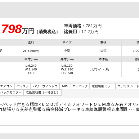
798
車両価格：
781万円
万円
：
（消費税込）
諸費用：
17.2万円
走行
サイズ
車検
6月
26,526(km)
中型
抹消
3,90
内寸(mm)
外寸(mm)
本体色
修
L:6,240
L:8,130
ホワイト系
W:2,140
W:2,290
H:400
H:2,740
エアコン
パワステ
パワーウィンドウ
ABS
エアバッグ
電動格納ミラー
エアサスシー
バックモニター
取扱説明書（一部含む）
ー/ベッド付き☆標準×６２０ボディ☆フォワードＯＥＭ車☆左右アオリ
竹材張り☆交差点警報☆衝突軽減ブレーキ☆車線逸脱警報☆車間距離警
☆先行車発進警報☆標識認識機能☆レーダークルーズコントロール☆バ
スプレイオーディオ☆３９００ｋｇ