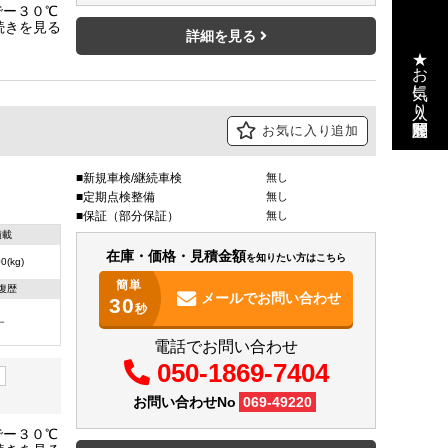
でー３０℃
Ｌ：１５
詳細を見る
★お気に入り・閲覧履歴
お気に入り追加
新規車検/継続車検
無し
定期点検整備
無し
保証（部分保証）
無し
積載
在庫・価格・見積金額
を知りたい方はこちら
0(kg)
簡単
復歴
メールで
お問い合わせ
30
秒
－
電話でお問い合わせ
050-1869-7404
お問い合わせNo
069-49220
でー３０℃