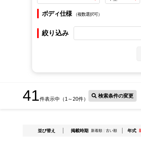
ボディ仕様
（複数選択可）
絞り込み
41
検索条件の変更
件表示中（1～20件）
並び替え
掲載時期
年式
新着順
古い順