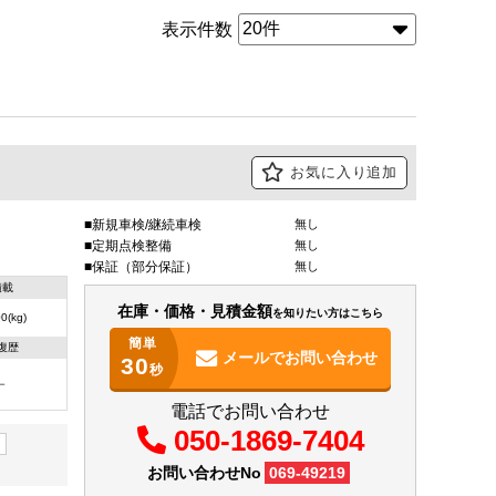
表示件数
お気に入り追加
新規車検/継続車検
無し
定期点検整備
無し
保証（部分保証）
無し
積載
在庫・価格・見積金額
を知りたい方はこちら
0(kg)
簡単
復歴
メールで
お問い合わせ
30
秒
－
電話でお問い合わせ
050-1869-7404
お問い合わせNo
069-49219