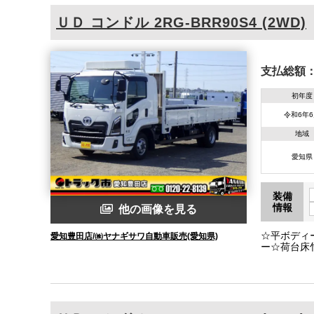
ＵＤ
コンドル
2RG-BRR90S4 (2WD)
支払総額
初年度
令和6年
地域
愛知県
装備
情報
他の画像を見る
☆平ボディ
愛知豊田店/㈱ヤナギサワ自動車販売(愛知県)
ー☆荷台床
り防止装置
ター☆ディ