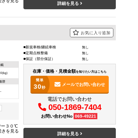
Ｌ：１５
詳細を見る
お気に入り追加
新規車検/継続車検
無し
定期点検整備
無し
保証（部分保証）
無し
積載
在庫・価格・見積金額
を知りたい方はこちら
0(kg)
簡単
復歴
メールで
お問い合わせ
30
秒
－
電話でお問い合わせ
050-1869-7404
お問い合わせNo
069-49221
でー３０℃
Ｌ：１５
詳細を見る