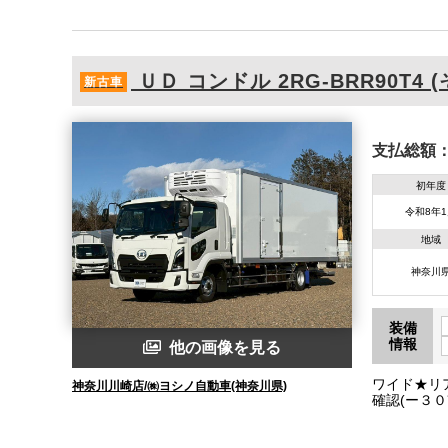
ＵＤ
コンドル
2RG-BRR90T4 
新古車
支払総額
初年度
令和8年
地域
神奈川
装備
情報
他の画像を見る
ワイド★リ
神奈川川崎店/㈱ヨシノ自動車(神奈川県)
確認(ー３
７０、Ｗ：