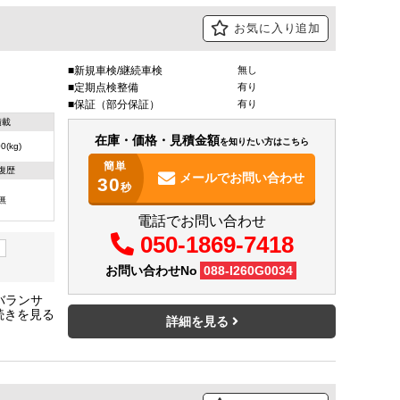
お気に入り追加
新規車検/継続車検
無し
定期点検整備
有り
保証（部分保証）
有り
積載
在庫・価格・見積金額
を知りたい方はこちら
0(kg)
簡単
復歴
メールで
お問い合わせ
30
秒
無
電話でお問い合わせ
050-1869-7418
ト
お問い合わせNo
088-I260G0034
バランサ
報☆横滑
詳細を見る
ックモニ