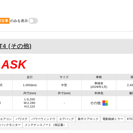
新古車
のみを表示
T4 (その他)
ASK
：
走行
サイズ
車検
車検有
1月
1,000(km)
中型
2,40
(2028年1月)
内寸(mm)
外寸(mm)
本体色
修
L:6,200
その他
県
W:2,280
-
H:2,110
エアコン
パワステ
パワーウィンドウ
エアバッグ
集中ドアロック
電動格納ミラー
ETC
バックモニター
メンテナンスノート（保証書）