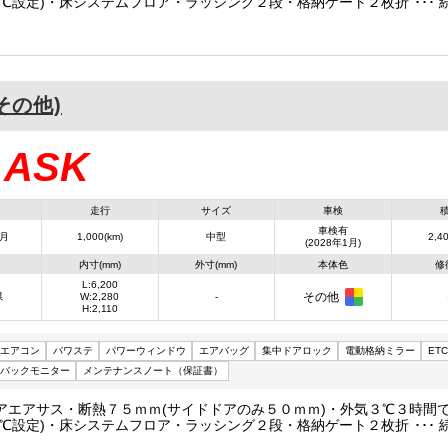
０℃設定)・床システムフロア・ラッシング２段・格納ゲート２枚折(極東
２２２０)・ラジコン・庫内リモコン・片開きサイドドア
(その他)
ASK
：
走行
サイズ
車検
車検有
1月
1,000(km)
中型
2,40
(2028年1月)
内寸(mm)
外寸(mm)
本体色
修
L:6,200
その他
県
W:2,280
-
H:2,110
エアコン
パワステ
パワーウィンドウ
エアバッグ
集中ドアロック
電動格納ミラー
ETC
バックモニター
メンテナンスノート（保証書）
アエアサス・断熱７５ｍｍ(サイドドアのみ５０ｍｍ)・外気３℃３時間
０℃設定)・床システムフロア・ラッシング２段・格納ゲート２枚折(極東
２２２０)・ラジコン・庫内リモコン・片開きサイドドア