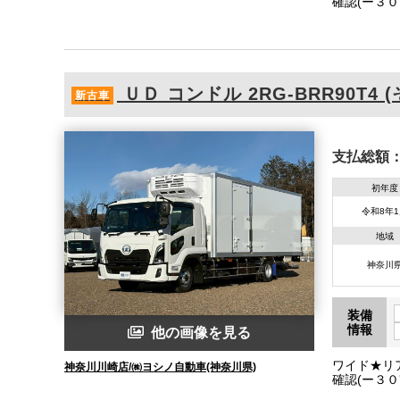
確認(ー３
７０、Ｗ：
ＵＤ
コンドル
2RG-BRR90T4 
新古車
支払総額
初年度
令和8年
地域
神奈川
装備
情報
他の画像を見る
ワイド★リ
神奈川川崎店/㈱ヨシノ自動車(神奈川県)
確認(ー３
７０、Ｗ：