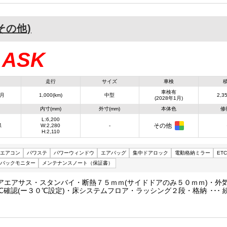
(その他)
ASK
：
走行
サイズ
車検
車検有
1月
1,000(km)
中型
2,35
(2028年1月)
内寸(mm)
外寸(mm)
本体色
修
L:6,200
その他
県
W:2,280
-
H:2,110
エアコン
パワステ
パワーウィンドウ
エアバッグ
集中ドアロック
電動格納ミラー
ETC
バックモニター
メンテナンスノート（保証書）
アエアサス・スタンバイ・断熱７５ｍｍ(サイドドアのみ５０ｍｍ)・外
℃確認(ー３０℃設定)・床システムフロア・ラッシング２段・格納ゲー
７０、Ｗ：２２２０)・ラジコン・庫内リモコン・片開きサイドドア・加