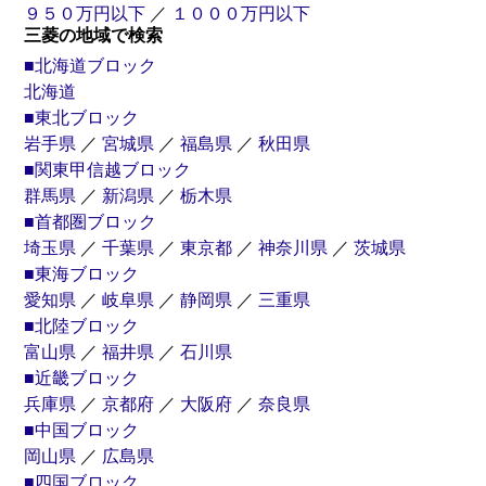
９５０万円以下
／
１０００万円以下
三菱の地域で検索
■北海道ブロック
北海道
トラクター
トレーラー
■東北ブロック
岩手県
／
宮城県
／
福島県
／
秋田県
■関東甲信越ブロック
散水
飼料
キャブ付
群馬県
／
新潟県
／
栃木県
高圧洗浄車
粉粒体運搬車
シャーシ
■首都圏ブロック
埼玉県
／
千葉県
／
東京都
／
神奈川県
／
茨城県
■東海ブロック
バキューム
愛知県
／
岐阜県
／
静岡県
／
三重県
吸引車
■北陸ブロック
富山県
／
福井県
／
石川県
■近畿ブロック
兵庫県
／
京都府
／
大阪府
／
奈良県
■中国ブロック
岡山県
／
広島県
■四国ブロック