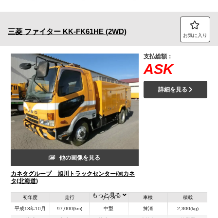
トラック市FC会員専用ページはこちら
三菱
ファイター
KK-FK61HE (2WD)
ログイン
お気に入り
支払総額：
ASK
詳細を見る
他の画像を見る
カネタグループ 旭川トラックセンター/㈲カネ
タ(北海道)
もっと見る
初年度
走行
サイズ
車検
積載
平成13年10月
97,000(km)
中型
抹消
2,300(kg)