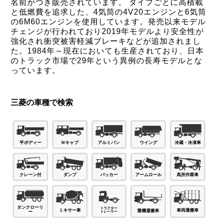
名前がつき販売されています。 タイプごとに高積載
と低燃費を追求した、4気筒の4V20エンジンと6気筒
の6M60エンジンを使用しています。発売以来モデル
チェンジが行われており2019年モデルより安全性が
強化され衝突被害軽減ブレーキなどが追加されまし
た。1984年～現在においても生産されており、日本
のトラック市場で29年という異例の長寿モデルとな
っています。
三菱の車種で検索
Ｗキャブ
平ボディー
アルミバン
ウイング
冷蔵・冷凍車
パッカー
ダンプ
高所作業車
クレーン付
アームロール
タンクローリ
ミキサー車
車両運搬車
重機運搬車
ー