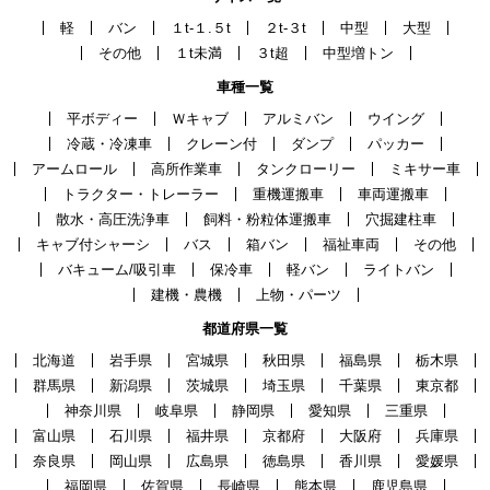
軽
バン
１t-１.５t
２t-３t
中型
大型
その他
１t未満
３t超
中型増トン
車種一覧
平ボディー
Ｗキャブ
アルミバン
ウイング
冷蔵・冷凍車
クレーン付
ダンプ
パッカー
アームロール
高所作業車
タンクローリー
ミキサー車
トラクター・トレーラー
重機運搬車
車両運搬車
散水・高圧洗浄車
飼料・粉粒体運搬車
穴掘建柱車
キャブ付シャーシ
バス
箱バン
福祉車両
その他
バキューム/吸引車
保冷車
軽バン
ライトバン
建機・農機
上物・パーツ
都道府県一覧
北海道
岩手県
宮城県
秋田県
福島県
栃木県
群馬県
新潟県
茨城県
埼玉県
千葉県
東京都
神奈川県
岐阜県
静岡県
愛知県
三重県
富山県
石川県
福井県
京都府
大阪府
兵庫県
奈良県
岡山県
広島県
徳島県
香川県
愛媛県
福岡県
佐賀県
長崎県
熊本県
鹿児島県