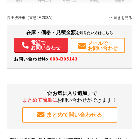
地域
内寸(mm)
外寸(mm)
本体色
修復歴
L:6,110
その他
北海道
-
W:2,170
－
H:2,530
高圧洗浄車（東急JF-203A）
装備情報
在庫・価格・見積金額
を知りたい方はこちら
エアコン
パワステ
パワーウィンドウ
ABS
エアバッグ
電話で
メールで
お問い合わせ
お問い合わせ
お問い合わせNo.
008-B05143
「
お気に入り追加」
で
まとめて簡単に
お問い合わせができます！
まとめて問い合わせる