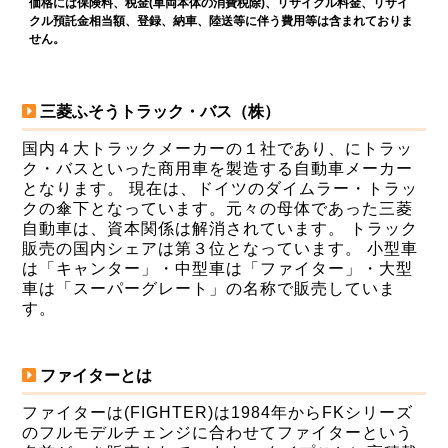
価格には保険料、税金(車両本体の消費税除)、リサイクル料金、リサイ
クル預託金相当額、登録、納車、陸送等に伴う費用等は含まれておりま
せん。
三菱ふそうトラック・バス（株）
国内４大トラックメーカーの１社であり、にトラッ
ク・バスといった商用車を製造する自動車メーカー
となります。 現在は、ドイツのダイムラー・トラッ
クの傘下となっています。元々の母体であった三菱
自動車は、資本関係は解消されています。 トラック
販売の国内シェアは第３位となっています。 小型車
は「キャンター」・中型車は「ファイター」・大型
車は「スーパーグレート」の名称で販売していま
す。
ファイターとは
ファイターは(FIGHTER)は1984年からFKシリーズ
のフルモデルチェンジに合わせてファイターという