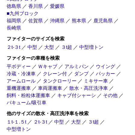
徳島県
／
香川県
／
愛媛県
■九州ブロック
福岡県
／
佐賀県
／
沖縄県
／
熊本県
／
鹿児島県
／
長崎県
ファイターのサイズを検索
２t-３t
／
中型
／
大型
／
３t超
／
中型増トン
ファイターの車種を検索
平ボディー
／
Ｗキャブ
／
アルミバン
／
ウイング
／
冷蔵・冷凍車
／
クレーン付
／
ダンプ
／
パッカー
／
アームロール
／
タンクローリー
／
ミキサー車
／
重機運搬車
／
車両運搬車
／
散水・高圧洗浄車
／
飼料・粉粒体運搬車
／
キャブ付シャーシ
／
その他
／
バキューム/吸引車
他のサイズの散水・高圧洗浄車を検索
１t-１.５t
／
２t-３t
／
中型
／
大型
／
３t超
／
中型増トン