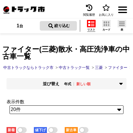
閲覧履歴
お気に入り
Menu
1
 絞り込む
台
リスト
カード
表
中古トラックを探す
トラック買取
ファイター(三菱)散水・高圧洗浄車の中
古車一覧
トラック市とは
中古トラックならトラック市
中古トラック一覧
三菱
ファイター
加盟店一覧
並び替え
お問い合わせ
年式
新しい順
掲載時期
年式
お気に入り
新着順
古い順
新しい順
古い順
表示件数
走行距離
価格
閲覧履歴
少ない順
多い順
安い順
高い順
積載量
車検残
保存した検索条件
少ない順
多い順
短い順
長い順
新着
値下げ
新古車