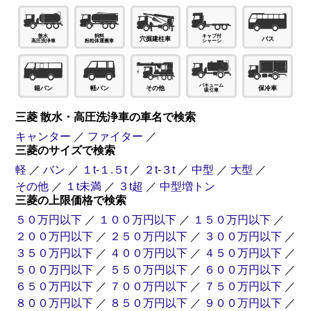
穴掘建柱車
バス
箱バン
軽バン
その他
保冷車
三菱 散水・高圧洗浄車の車名で検索
キャンター
／
ファイター
／
三菱のサイズで検索
軽
／
バン
／
１t-１.５t
／
２t-３t
／
中型
／
大型
／
その他
／
１t未満
／
３t超
／
中型増トン
三菱の上限価格で検索
５０万円以下
／
１００万円以下
／
１５０万円以下
／
２００万円以下
／
２５０万円以下
／
３００万円以下
／
３５０万円以下
／
４００万円以下
／
４５０万円以下
／
５００万円以下
／
５５０万円以下
／
６００万円以下
／
６５０万円以下
／
７００万円以下
／
７５０万円以下
／
８００万円以下
／
８５０万円以下
／
９００万円以下
／