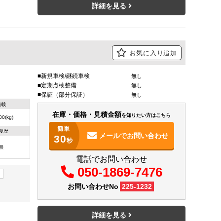
詳細を見る
お気に入り追加
新規車検/継続車検
無し
定期点検整備
無し
保証（部分保証）
無し
積載
在庫・価格・見積金額
を知りたい方はこちら
00(kg)
簡単
復歴
メールで
お問い合わせ
30
秒
無
電話でお問い合わせ
050-1869-7476
ク
お問い合わせNo
225-1232
詳細を見る