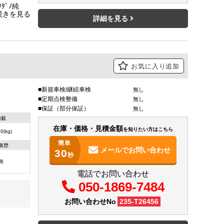
ﾞﾉ純
ク7対 ス
詳細を見る
お気に入り追加
新規車検/継続車検
無し
定期点検整備
無し
保証（部分保証）
無し
積載
在庫・価格・見積金額
を知りたい方はこちら
0(kg)
簡単
復歴
メールで
お問い合わせ
30
秒
無
電話でお問い合わせ
050-1869-7484
お問い合わせNo
235-T26456