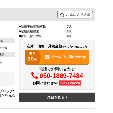
お気に入り追加
新規車検/継続車検
無し
定期点検整備
無し
保証（部分保証）
無し
積載
在庫・価格・見積金額
を知りたい方はこちら
00(kg)
簡単
復歴
メールで
お問い合わせ
30
秒
無
電話でお問い合わせ
050-1869-7484
お問い合わせNo
235-T26226
ブロック5
mm
詳細を見る