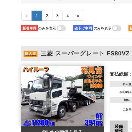
«
1
2
3
4
»
新着
車両
のみを表示
値下げ
車両
のみを表示
三菱
スーパーグレート
FS80VZ 
新古車
支払総額
初年度
令和8年
地域
広島県
装備
情報