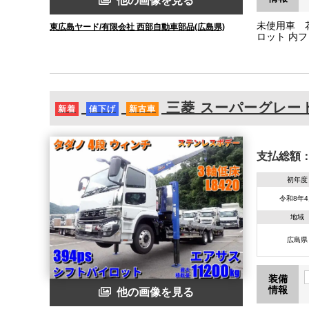
他の画像を見る
未使用車 
東広島ヤード/有限会社 西部自動車部品(広島県)
ロット 内フ
三菱
スーパーグレー
新着
値下げ
新古車
支払総額
初年度
令和8年
地域
広島県
装備
情報
他の画像を見る