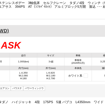
ステンレスボデー 3軸低床 セルフクレーン タダノ4段 ウィンチ（ﾀﾀ
アサス 394PS AT（ｼﾌﾄﾊﾟｲﾛｯﾄ） アルミブロック5方開 落込フッ
対 内フック1対 地上高1040mm
2WD)
ASK
：
走行
サイズ
車検
車検有
4月
1,000(km)
３t超
3,25
(2028年4月)
内寸(mm)
外寸(mm)
本体色
修
L:4,350
L:6,920
ホワイト系
W:2,080
W:2,180
H:180
H:2,790
エアコン
パワステ
パワーウィンドウ
ダノ ハイジャッキ 4段 175PS 5速 パブコ Ⅼ4350mm ワイド