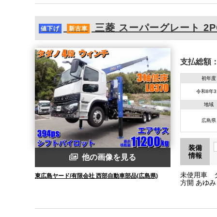
三菱
スーパーグレート
2P
値下げ
新古車
支払総額
初年度
令和8年
地域
広島県
装備
情報
他の画像を見る
未使用車 
東広島ヤード/有限会社 西部自動車部品(広島県)
方開 あゆみ