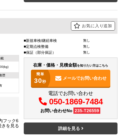
お気に入り追加
新規車検/継続車検
無し
定期点検整備
無し
保証（部分保証）
無し
積載
在庫・価格・見積金額
を知りたい方はこちら
00(kg)
簡単
復歴
メールで
お問い合わせ
30
秒
有
電話でお問い合わせ
050-1869-7484
お問い合わせNo
235-T26559
内フック6
詳細を見る