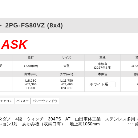
ト
2PG-FS80VZ (8x4)
ASK
：
走行
サイズ
車検
車検有
4月
1,000(km)
大型
11,9
(2027年4月)
内寸(mm)
外寸(mm)
本体色
修
L:8,280
L:11,750
ホワイト系
W:2,360
W:2,490
H:200
H:3,380
エアコン
パワステ
パワーウィンドウ
タダノ 4段 ウィンチ 394PS AT 山田車体工業 ステンレス多用 
ション1対 あゆみ板（収納口有） 地上高1050mm