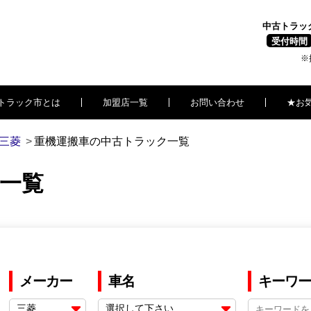
中古トラッ
受付時間
※
トラック市とは
加盟店一覧
お問い合わせ
★お
三菱
重機運搬車の中古トラック一覧
車一覧
メーカー
車名
キーワー