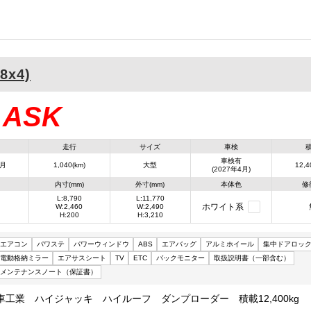
8x4)
ASK
：
走行
サイズ
車検
車検有
4月
1,040(km)
大型
12,4
(2027年4月)
内寸(mm)
外寸(mm)
本体色
修
L:8,790
L:11,770
ホワイト系
W:2,460
W:2,490
H:200
H:3,210
エアコン
パワステ
パワーウィンドウ
ABS
エアバッグ
アルミホイール
集中ドアロッ
電動格納ミラー
エアサスシート
TV
ETC
バックモニター
取扱説明書（一部含む）
メンテナンスノート（保証書）
車工業 ハイジャッキ ハイルーフ ダンプローダー 積載12,400kg