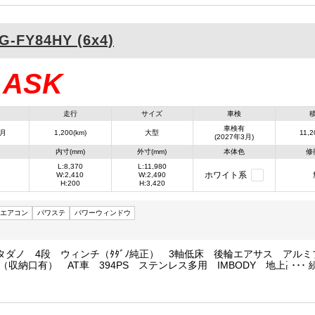
G-FY84HY (6x4)
ASK
：
走行
サイズ
車検
車検有
3月
1,200(km)
大型
11,2
(2027年3月)
内寸(mm)
外寸(mm)
本体色
修
L:8,370
L:11,980
ホワイト系
W:2,410
W:2,490
H:200
H:3,420
エアコン
パワステ
パワーウィンドウ
タダノ 4段 ウィンチ（ﾀﾀﾞﾉ純正） 3軸低床 後輪エアサス アルミ
（収納口有） AT車 394PS ステンレス多用 IMBODY 地上高990