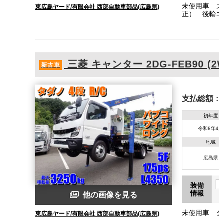
未使用車 
東広島ヤード/有限会社 西部自動車部品(広島県)
正） 後輪エ
タンション1
三菱
キャンター
2DG-FEB90 (
新古車
支払総額
初年度
令和8年
地域
広島県
装備
情報
他の画像を見る
未使用車 タ
東広島ヤード/有限会社 西部自動車部品(広島県)