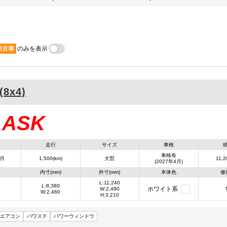
新古車
のみを表示
(8x4)
ASK
：
走行
サイズ
車検
車検有
4月
1,500(km)
大型
11,2
(2027年4月)
内寸(mm)
外寸(mm)
本体色
修
L:11,240
L:8,380
ホワイト系
W:2,490
W:2,460
H:3,210
エアコン
パワステ
パワーウィンドウ