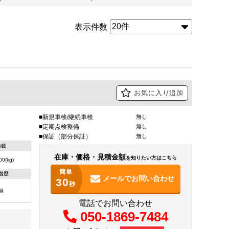
表示件数
お気に入り追加
新規車検/継続車検
無し
定期点検整備
無し
保証（部分保証）
無し
積載
在庫・価格・見積金額
を知りたい方はこちら
00(kg)
簡単
復歴
メールで
お問い合わせ
30
秒
無
電話でお問い合わせ
050-1869-7484