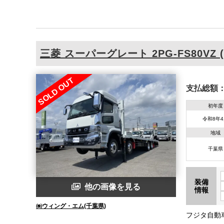
三菱
スーパーグレート
2PG-FS80VZ (
SOLD OUT
支払総額
初年度
令和8年
地域
千葉県
装備
他の画像を見る
情報
㈱ウィング・エム(千葉県)
フジタ自動