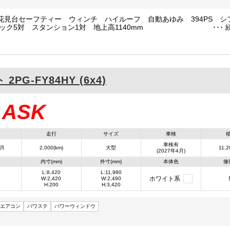
花見台セーフティー ウィンチ ハイルーフ 自動あゆみ 394PS シ
ック5対 スタンション1対 地上高1140mm
ト
2PG-FY84HY (6x4)
ASK
：
走行
サイズ
車検
車検有
4月
2,000(km)
大型
11,2
(2027年4月)
内寸(mm)
外寸(mm)
本体色
修
L:8,420
L:11,980
ホワイト系
W:2,420
W:2,490
H:200
H:3,420
エアコン
パワステ
パワーウィンドウ