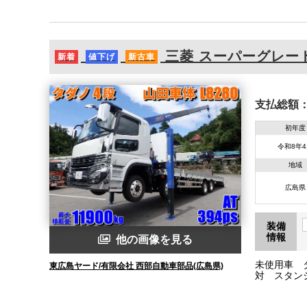
三菱
スーパーグレー
新着
値下げ
新古車
支払総額
初年度
令和8年
地域
広島県
装備
情報
他の画像を見る
未使用車 
東広島ヤード/有限会社 西部自動車部品(広島県)
対 スタン