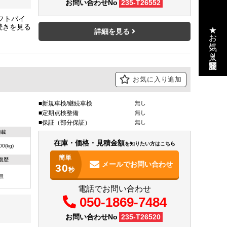
お問い合わせNo
235-T26552
フトパイ
★お気に入り・閲覧履歴
詳細を見る
お気に入り追加
新規車検/継続車検
無し
定期点検整備
無し
保証（部分保証）
無し
積載
在庫・価格・見積金額
を知りたい方はこちら
00(kg)
簡単
復歴
メールで
お問い合わせ
30
秒
無
電話でお問い合わせ
050-1869-7484
お問い合わせNo
235-T26520