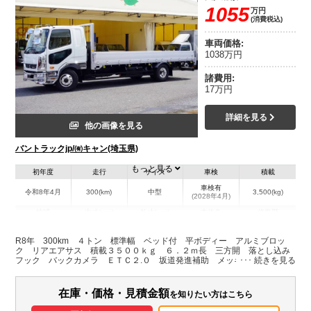
1055
万円
(消費税込)
車両価格:
1038万円
諸費用:
17万円
詳細を見る
他の画像を見る
バントラックjp/㈲キャン(埼玉県)
もっと見る
初年度
走行
サイズ
車検
積載
車検有
令和8年4月
300(km)
中型
3,500(kg)
(2028年4月)
地域
内寸(mm)
外寸(mm)
本体色
修復歴
L:6,200
L:8,460
ホワイト系
埼玉県
W:2,160
W:2,290
無
R8年 300km ４トン 標準幅 ベッド付 平ボディー アルミブロッ
H:390
H:2,250
ク リアエアサス 積載３５００ｋｇ ６．２ｍ長 三方開 落とし込み
フック バックカメラ ＥＴＣ２.０ 坂道発進補助 メッキパーツ アル
ミホイール ＨＩＤヘッドライト フォグランプ オートエアコン 衝突
装備情報
軽減ブレーキ 車線逸脱警報 ６速ＭＴ 車検Ｒ１０年４月迄 ステンレ
ス工具箱
在庫・価格・見積金額
を知りたい方はこちら
エアコン
パワステ
パワーウィンドウ
ABS
エアバッグ
アルミホイール
集中ドアロック
電動格納ミラー
ETC
バックモニター