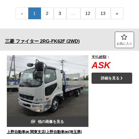
トラック市FC会員専用ページはこちら
«
1
2
3
...
12
13
»
ログイン
三菱
ファイター
2RG-FK62F (2WD)
お気に入り
支払総額：
ASK
詳細を見る
他の画像を見る
上野自動車㈱ 関東支店/上野自動車㈱(埼玉県)