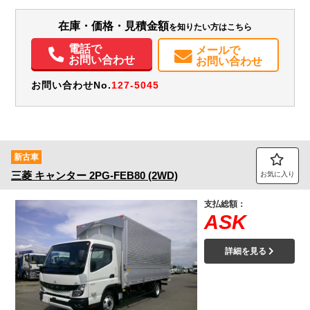
装備情報
在庫・価格・見積金額
を知りたい方はこちら
エアコン
パワステ
パワーウィンドウ
ABS
エアバッグ
バックモニター
電話で
メールで
お問い合わせ
お問い合わせ
お問い合わせNo.
127-5045
新古車
三菱
キャンター
2PG-FEB80 (2WD)
お気に入り
支払総額：
ASK
詳細を見る