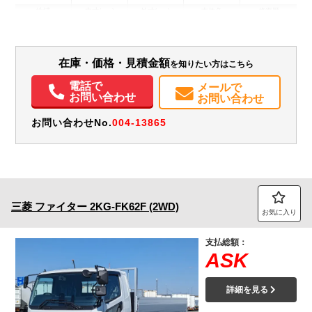
地域
内寸(mm)
外寸(mm)
本体色
修復歴
ホワイト系
埼玉県
-
-
－
装備情報
在庫・価格・見積金額
を知りたい方はこちら
電話で
エアコン
パワステ
パワーウィンドウ
ABS
エアバッグ
集中ドアロック
メールで
お問い合わせ
お問い合わせ
電動格納ミラー
バックモニター
記録簿（一部含む）
取扱説明書（一部含む）
メンテナンスノート（保証書）
お問い合わせNo.
004-13865
三菱
ファイター
2KG-FK62F (2WD)
お気に入り
支払総額：
ASK
詳細を見る