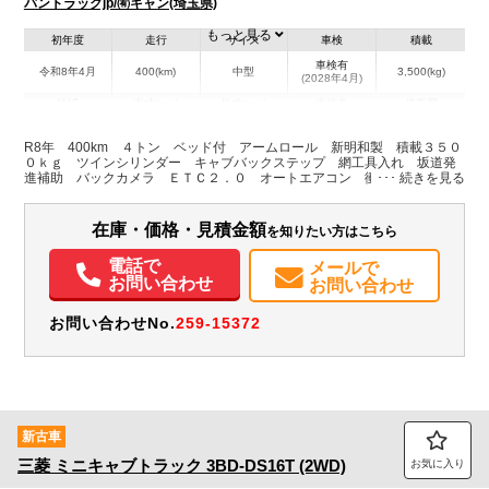
バントラックjp/㈲キャン(埼玉県)
もっと見る
初年度
走行
サイズ
車検
積載
車検有
令和8年4月
400(km)
中型
3,500(kg)
(2028年4月)
地域
内寸(mm)
外寸(mm)
本体色
修復歴
L:6,120
ホワイト系
埼玉県
-
W:2,230
無
R8年 400km ４トン ベッド付 アームロール 新明和製 積載３５０
H:2,430
０ｋｇ ツインシリンダー キャブバックステップ 網工具入れ 坂道発
進補助 バックカメラ ＥＴＣ２．０ オートエアコン 衝突軽減ブレー
キ 車線逸脱警報 メッキ ６速ＭＴ 車検Ｒ１０年４月迄
装備情報
在庫・価格・見積金額
を知りたい方はこちら
エアコン
パワステ
パワーウィンドウ
ABS
エアバッグ
集中ドアロック
電動格納ミラー
ETC
バックモニター
電話で
メールで
お問い合わせ
お問い合わせ
お問い合わせNo.
259-15372
新古車
三菱
ミニキャブトラック
3BD-DS16T (2WD)
お気に入り