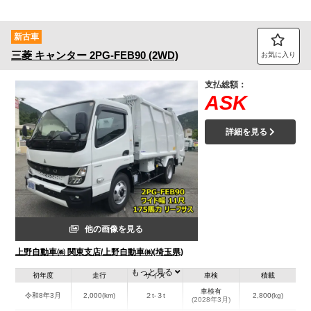
新古車
三菱
キャンター
2PG-FEB90 (2WD)
お気に入り
支払総額：
ASK
詳細を見る
他の画像を見る
上野自動車㈱ 関東支店/上野自動車㈱(埼玉県)
もっと見る
初年度
走行
サイズ
車検
積載
車検有
令和8年3月
2,000(km)
２t-３t
2,800(kg)
(2028年3月)