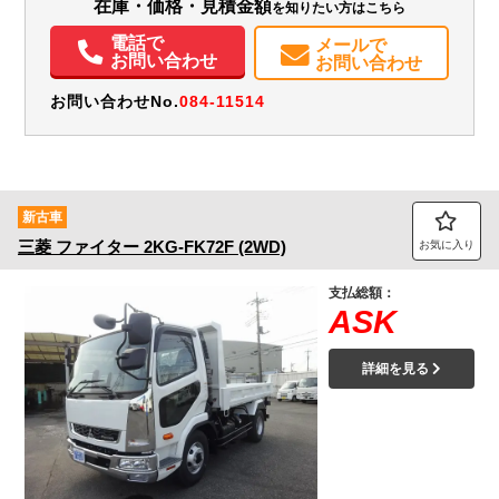
在庫・価格・見積金額
を知りたい方はこちら
エアコン
パワステ
パワーウィンドウ
ABS
エアバッグ
集中ドアロック
電動格納ミラー
ETC
バックモニター
取扱説明書（一部含む）
電話で
メールで
メンテナンスノート（保証書）
お問い合わせ
お問い合わせ
お問い合わせNo.
084-11514
新古車
三菱
ファイター
2KG-FK72F (2WD)
お気に入り
支払総額：
ASK
詳細を見る