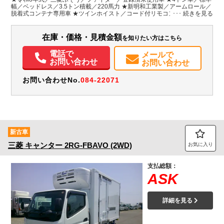
H:2,430
幅／ベッドレス／3.5トン積載／220馬力 ★新明和工業製／アームロール／
脱着式コンテナ専用車 ★ツインホイスト／コード付リモコン／手動式リヤ
ジャッキ ★キャブバックステップ／作業灯／カラーバックカメラ付
装備情報
在庫・価格・見積金額
を知りたい方はこちら
エアコン
パワステ
パワーウィンドウ
ABS
エアバッグ
集中ドアロック
電動格納ミラー
ETC
バックモニター
取扱説明書（一部含む）
電話で
メールで
メンテナンスノート（保証書）
お問い合わせ
お問い合わせ
お問い合わせNo.
084-22071
新古車
三菱
キャンター
2RG-FBAVO (2WD)
お気に入り
支払総額：
ASK
詳細を見る