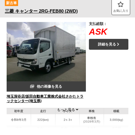
新古車
三菱
キャンター
2RG-FEB80 (2WD)
お気に入り
支払総額：
ASK
詳細を見る
他の画像を見る
埼玉深谷店/坂田自動車工業株式会社さかたトラ
ックセンター(埼玉県)
もっと見る
初年度
走行
サイズ
車検
積載
車検有
令和8年3月
222(km)
２t-３t
3,000(kg)
(2028年3月)
地域
内寸(mm)
外寸(mm)
本体色
修復歴