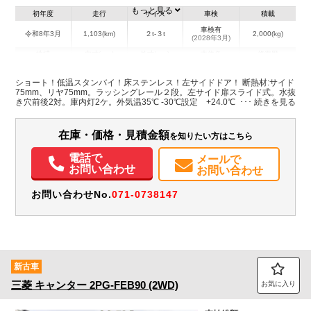
もっと見る
初年度
走行
サイズ
車検
積載
車検有
令和8年3月
1,103(km)
２t-３t
2,000(kg)
(2028年3月)
地域
内寸(mm)
外寸(mm)
本体色
修復歴
L:2,990
L:5,000
ホワイト系
埼玉県
W:1,670
W:1,900
無
ショート！低温スタンバイ！床ステンレス！左サイドドア！ 断熱材:サイド
H:1,760
H:2,820
75mm、リヤ75mm。ラッシングレール２段。左サイド扉スライド式。水抜
き穴前後2対。庫内灯2ケ。外気温35℃ -30℃設定 +24.0℃ → +1.5℃ 1h 確
認。稼動時間7h。スタンバイケーブル付。アイドリングストップ付。
装備情報
在庫・価格・見積金額
を知りたい方はこちら
エアコン
パワステ
パワーウィンドウ
エアバッグ
電動格納ミラー
ETC
バックモニター
記録簿（一部含む）
電話で
メールで
お問い合わせ
お問い合わせ
お問い合わせNo.
071-0738147
新古車
三菱
キャンター
2PG-FEB90 (2WD)
お気に入り