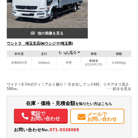
他の画像を見る
ウシトラ 埼玉支店/㈱ウシジマ(埼玉県)
もっと見る
初年度
走行
サイズ
車検
積載
車検有
令和8年2月
338(km)
中型
3,600(kg)
(2028年2月)
地域
内寸(mm)
外寸(mm)
本体色
修復歴
L:6,700
L:8,960
ホワイト系
埼玉県
W:2,350
W:2,480
無
ワイド！6.7mボディ！アルミ煽り！ 引き出しフック6対。リヤアオリ高さ
H:690
H:2,500
590㎜。
在庫・価格・見積金額
を知りたい方はこちら
電話で
メールで
お問い合わせ
お問い合わせ
お問い合わせNo.
071-0338069