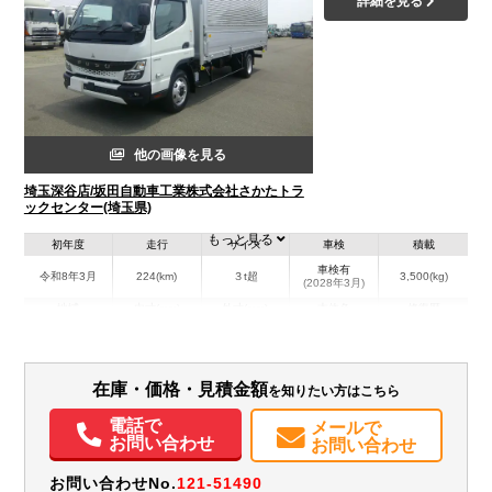
詳細を見る
他の画像を見る
埼玉深谷店/坂田自動車工業株式会社さかたトラ
ックセンター(埼玉県)
もっと見る
初年度
走行
サイズ
車検
積載
車検有
令和8年3月
224(km)
３t超
3,500(kg)
(2028年3月)
地域
内寸(mm)
外寸(mm)
本体色
修復歴
L:5,024
L:7,040
その他
埼玉県
W:2,108
W:2,190
無
H:2,119
H:3,160
在庫・価格・見積金額
を知りたい方はこちら
装備情報
電話で
メールで
エアコン
パワステ
パワーウィンドウ
ABS
エアバッグ
電動格納ミラー
お問い合わせ
お問い合わせ
バックモニター
取扱説明書（一部含む）
メンテナンスノート（保証書）
お問い合わせNo.
121-51490