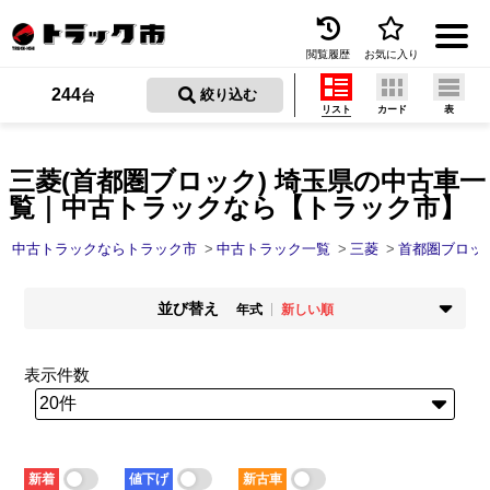
閲覧履歴
お気に入り
Menu
244
 絞り込む
台
リスト
カード
表
中古トラックを探す
トラック買取
三菱(首都圏ブロック) 埼玉県の中古車一
覧｜中古トラックなら【トラック市】
トラック市とは
中古トラックならトラック市
中古トラック一覧
三菱
首都圏ブロッ
加盟店一覧
並び替え
お問い合わせ
年式
新しい順
掲載時期
年式
お気に入り
新着順
古い順
新しい順
古い順
表示件数
走行距離
価格
閲覧履歴
少ない順
多い順
安い順
高い順
積載量
車検残
保存した検索条件
少ない順
多い順
短い順
長い順
新着
値下げ
新古車