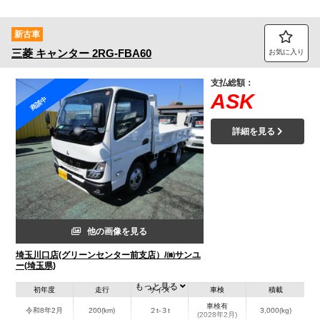
新古車
三菱
キャンター
2RG-FBA60
お気に入り
支払総額：
ASK
商談中
詳細を見る
他の画像を見る
埼玉川口店(グリーンセンター前支店）/㈱サンユ
ー(埼玉県)
もっと見る
初年度
走行
サイズ
車検
積載
車検有
令和8年2月
200(km)
２t-３t
3,000(kg)
(2028年2月)