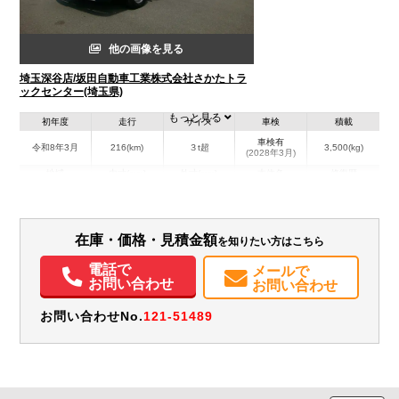
他の画像を見る
埼玉深谷店/坂田自動車工業株式会社さかたトラ
ックセンター(埼玉県)
もっと見る
初年度
走行
サイズ
車検
積載
車検有
令和8年3月
216(km)
３t超
3,500(kg)
(2028年3月)
地域
内寸(mm)
外寸(mm)
本体色
修復歴
L:5,023
L:7,040
その他
埼玉県
W:2,105
W:2,190
無
H:2,119
H:3,160
在庫・価格・見積金額
を知りたい方はこちら
装備情報
電話で
メールで
エアコン
パワステ
パワーウィンドウ
ABS
エアバッグ
電動格納ミラー
お問い合わせ
お問い合わせ
バックモニター
取扱説明書（一部含む）
メンテナンスノート（保証書）
お問い合わせNo.
121-51489