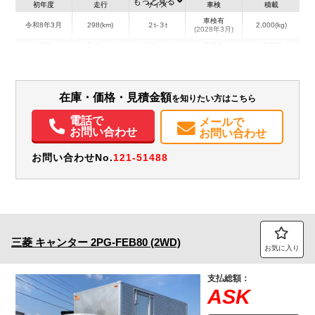
もっと見る
初年度
走行
サイズ
車検
積載
車検有
令和8年3月
298(km)
２t-３t
2,000(kg)
(2028年3月)
地域
内寸(mm)
外寸(mm)
本体色
修復歴
L:5,220
その他
埼玉県
-
W:1,860
無
H:2,290
在庫・価格・見積金額
を知りたい方はこちら
装備情報
電話で
メールで
エアコン
パワステ
パワーウィンドウ
ABS
エアバッグ
電動格納ミラー
お問い合わせ
お問い合わせ
バックモニター
取扱説明書（一部含む）
メンテナンスノート（保証書）
お問い合わせNo.
121-51488
三菱
キャンター
2PG-FEB80 (2WD)
お気に入り
支払総額：
ASK