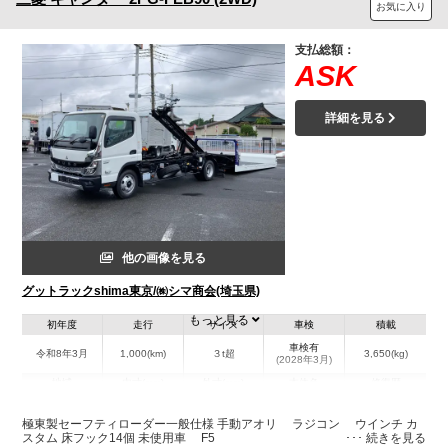
お気に入り
支払総額：
ASK
詳細を見る
他の画像を見る
グットラックshima東京/㈱シマ商会(埼玉県)
もっと見る
初年度
走行
サイズ
車検
積載
車検有
令和8年3月
1,000(km)
３t超
3,650(kg)
(2028年3月)
地域
内寸(mm)
外寸(mm)
本体色
修復歴
L:5,000
L:7,020
その他
埼玉県
W:2,080
W:2,210
無
極東製セーフティローダー一般仕様 手動アオリ ラジコン ウインチ カ
H:90
H:2,200
スタム 床フック14個 未使用車 F5