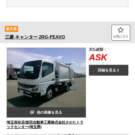
新古車
三菱
キャンター
2RG-FEAVO
お気に入り
支払総額：
ASK
詳細を見る
他の画像を見る
埼玉深谷店/坂田自動車工業株式会社さかたトラ
ックセンター(埼玉県)