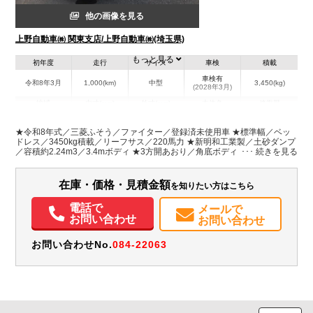
他の画像を見る
上野自動車㈱ 関東支店/上野自動車㈱(埼玉県)
もっと見る
初年度
走行
サイズ
車検
積載
車検有
令和8年3月
1,000(km)
中型
3,450(kg)
(2028年3月)
地域
内寸(mm)
外寸(mm)
本体色
修復歴
L:3,400
L:5,400
ホワイト系
埼玉県
W:2,060
W:2,190
無
★令和8年式／三菱ふそう／ファイター／登録済未使用車 ★標準幅／ベッ
H:320
H:2,550
ドレス／3450kg積載／リーフサス／220馬力 ★新明和工業製／土砂ダンプ
／容積約2.24m3／3.4mボディ ★3方開あおり／角底ボディ／後方ダンプ排
出／バックカメラ ★NOx・PM適合／関東登録、乗入OK！(要アドブルー)
装備情報
★運転には、中型自動車免許(8t限定)以上が必要です
在庫・価格・見積金額
を知りたい方はこちら
エアコン
パワステ
パワーウィンドウ
ABS
エアバッグ
集中ドアロック
電動格納ミラー
ETC
バックモニター
取扱説明書（一部含む）
電話で
メールで
メンテナンスノート（保証書）
お問い合わせ
お問い合わせ
お問い合わせNo.
084-22063