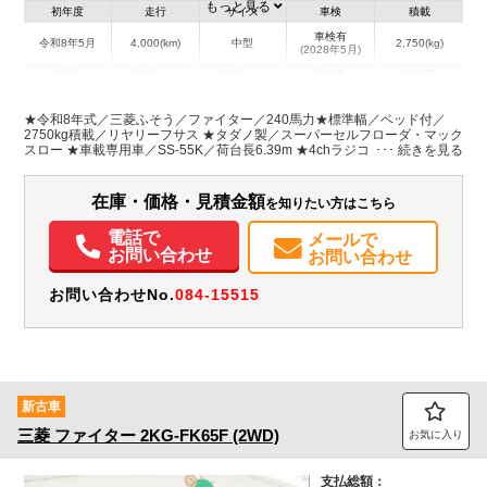
もっと見る
初年度
走行
サイズ
車検
積載
車検有
令和8年5月
4,000(km)
中型
2,750(kg)
(2028年5月)
地域
内寸(mm)
外寸(mm)
本体色
修復歴
L:6,390
L:8,680
ホワイト系
埼玉県
W:2,150
W:2,270
無
★令和8年式／三菱ふそう／ファイター／240馬力★標準幅／ベッド付／
H:90
H:2,420
2750kg積載／リヤリーフサス ★タダノ製／スーパーセルフローダ・マック
スロー ★車載専用車／SS-55K／荷台長6.39m ★4chラジコン／ウインチ／
手動式テールゲート ★メモリーナビ付
装備情報
在庫・価格・見積金額
を知りたい方はこちら
エアコン
パワステ
パワーウィンドウ
ABS
エアバッグ
集中ドアロック
電動格納ミラー
カーナビ
TV
ETC
バックモニター
電話で
メールで
取扱説明書（一部含む）
メンテナンスノート（保証書）
お問い合わせ
お問い合わせ
お問い合わせNo.
084-15515
新古車
三菱
ファイター
2KG-FK65F (2WD)
お気に入り
支払総額：