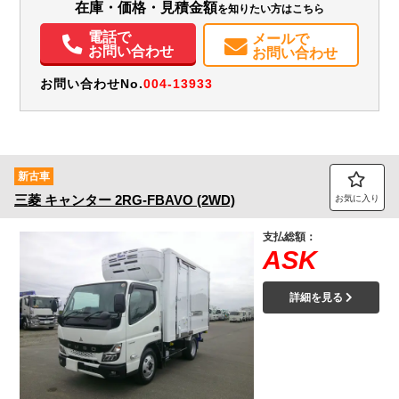
在庫・価格・見積金額
を知りたい方はこちら
エアコン
パワステ
パワーウィンドウ
ABS
エアバッグ
集中ドアロック
電話で
メールで
記録簿（一部含む）
取扱説明書（一部含む）
メンテナンスノート（保証書）
お問い合わせ
お問い合わせ
お問い合わせNo.
004-13933
新古車
三菱
キャンター
2RG-FBAVO (2WD)
お気に入り
支払総額：
ASK
詳細を見る