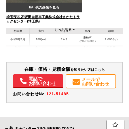
他の画像を見る
埼玉深谷店/坂田自動車工業株式会社さかたトラ
ックセンター(埼玉県)
もっと見る
初年度
走行
サイズ
車検
積載
車検有
令和8年3月
188(km)
２t-３t
2,000(kg)
(2028年3月)
地域
内寸(mm)
外寸(mm)
本体色
修復歴
L:2,999
L:4,930
その他
埼玉県
W:1,660
W:1,870
無
H:1,767
H:2,860
在庫・価格・見積金額
を知りたい方はこちら
装備情報
電話で
メールで
エアコン
パワステ
パワーウィンドウ
ABS
エアバッグ
電動格納ミラー
お問い合わせ
お問い合わせ
バックモニター
取扱説明書（一部含む）
メンテナンスノート（保証書）
お問い合わせNo.
121-51485
三菱
キャンター
2PG-FEB90 (2WD)