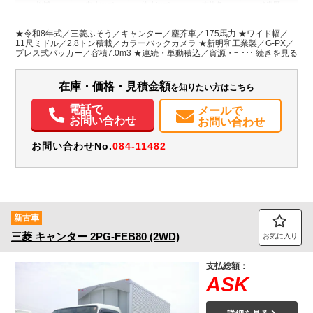
地域
内寸(mm)
外寸(mm)
本体色
修復歴
L:5,890
ホワイト系
埼玉県
-
W:2,120
無
★令和8年式／三菱ふそう／キャンター／塵芥車／175馬力 ★ワイド幅／
H:2,570
11尺ミドル／2.8トン積載／カラーバックカメラ ★新明和工業製／G-PX／
プレス式パッカー／容積7.0m3 ★連続・単動積込／資源・一般モード／汚
水タンク付 ★リヤシャッター式扉／投入口テーブル／LED作業中表示灯
装備情報
在庫・価格・見積金額
を知りたい方はこちら
エアコン
パワステ
パワーウィンドウ
ABS
エアバッグ
集中ドアロック
電動格納ミラー
ETC
バックモニター
取扱説明書（一部含む）
電話で
メールで
メンテナンスノート（保証書）
お問い合わせ
お問い合わせ
お問い合わせNo.
084-11482
新古車
三菱
キャンター
2PG-FEB80 (2WD)
お気に入り
支払総額：
ASK