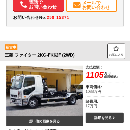
電話で
メールで
お問い合わせ
お問い合わせ
お問い合わせNo.
259-15371
新古車
三菱
ファイター
2KG-FK62F (2WD)
お気に入り
支払総額：
1105
万円
(消費税込)
車両価格:
1088万円
諸費用:
17万円
詳細を見る
他の画像を見る