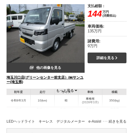
支払総額：
144
万円
(消費税込)
車両価格:
135万円
諸費用:
9万円
詳細を見る
他の画像を見る
埼玉川口店(グリーンセンター前支店）/㈱サンユ
ー(埼玉県)
もっと見る
初年度
走行
サイズ
車検
積載
車検有
令和8年3月
10(km)
軽
350(kg)
(2028年3月)
地域
内寸(mm)
外寸(mm)
本体色
修復歴
シルバー系
埼玉県
-
-
無
LEDヘッドライト キーレス デジタルメーター e-Assist(運転支援機能)
装備情報