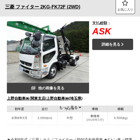
三菱
ファイター
2KG-FK72F (2WD)
お気に入り
支払総額：
ASK
詳細を見る
他の画像を見る
上野自動車㈱ 関東支店/上野自動車㈱(埼玉県)
もっと見る
初年度
走行
サイズ
車検
積載
車検有
令和8年3月
2,000(km)
中型
3,500(kg)
(2028年3月)
地域
内寸(mm)
外寸(mm)
本体色
修復歴
L:5,900
ホワイト系
埼玉県
W:2,230
-
無
★令和8年式／三菱ふそう／ファイター／登録済未使用車 ★4トン車／標準