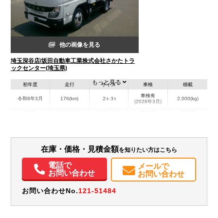
他の画像を見る
埼玉深谷店/坂田自動車工業株式会社さかたトラ
ックセンター(埼玉県)
もっと見る
初年度
走行
サイズ
車検
積載
車検有
令和8年3月
176(km)
２t-３t
2,000(kg)
(2028年3月)
地域
内寸(mm)
外寸(mm)
本体色
修復歴
L:3,056
L:4,930
その他
埼玉県
W:1,622
W:1,870
無
H:1,767
H:2,860
在庫・価格・見積金額
を知りたい方はこちら
装備情報
電話で
メールで
エアコン
パワステ
パワーウィンドウ
ABS
エアバッグ
電動格納ミラー
お問い合わせ
お問い合わせ
バックモニター
取扱説明書（一部含む）
メンテナンスノート（保証書）
お問い合わせNo.
121-51484