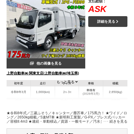
支払総額：
ASK
詳細を見る
他の画像を見る
上野自動車㈱ 関東支店/上野自動車㈱(埼玉県)
もっと見る
初年度
走行
サイズ
車検
積載
車検有
令和8年3月
1,000(km)
２t-３t
2,650(kg)
(2028年3月)
地域
内寸(mm)
外寸(mm)
本体色
修復歴
L:6,460
ホワイト系
埼玉県
-
W:2,120
無
★令和8年式／三菱ふそう／キャンター／塵芥車／175馬力！ ★ワイド／ロ
H:2,580
ング／2650kg積載／5速MT車 ★新明和工業製／G-PX／プレス式パッカー
／容積8.4m3 ★連続・単動積込／資源・一般モード／汚水タンク付 ★リヤ
シャッター式扉／投入口テーブル／LED作業中表示灯NOx・PM適合／関東
装備情報
登録、乗入れOK！(要アドブルー)