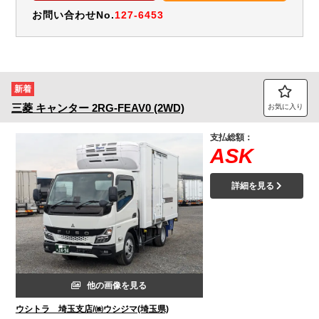
お問い合わせNo.
127-6453
新着
三菱
キャンター
2RG-FEAV0 (2WD)
お気に入り
支払総額：
ASK
詳細を見る
他の画像を見る
ウシトラ 埼玉支店/㈱ウシジマ(埼玉県)