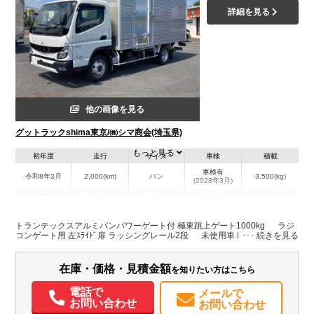
詳細を見る
他の画像を見る
グットラックshima東京/㈱シマ商会(埼玉県)
もっと見る
初年度
走行
サイズ
車検
積載
車検有
令和8年3月
2,000(km)
バン
3,500(kg)
(2028年3月)
地域
内寸(mm)
外寸(mm)
本体色
修復歴
L:4,520
L:6,540
その他
埼玉県
W:2,080
W:2,220
無
トランテックスアルミバンパワーゲート付 極東跳上ゲート1000kg ラジ
H:2,220
H:3,220
コンゲート用 左ｽﾗｲﾄﾞ扉 ラッシングレール2段 未使用車 F5
装備情報
在庫・価格・見積金額
を知りたい方はこちら
エアコン
パワステ
パワーウィンドウ
ABS
エアバッグ
バックモニター
電話で
メールで
お問い合わせ
お問い合わせ