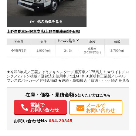
他の画像を見る
上野自動車㈱ 関東支店/上野自動車㈱(埼玉県)
もっと見る
初年度
走行
サイズ
車検
積載
車検有
令和8年3月
1,000(km)
２t-３t
2,700(kg)
(2028年3月)
地域
内寸(mm)
外寸(mm)
本体色
修復歴
L:6,460
ホワイト系
埼玉県
-
W:2,120
無
★令和8年式／三菱ふそう／キャンター／塵芥車／175馬力！ ★ワイド／ロ
H:2,580
ング／2.7トン積載／登録済未使用車／5速MT車 ★新明和工業製／G-PX／
プレス式パッカー／容積8.4m3 ★連続・単動積込／資源・一般モード／汚
水タンク付 ★リヤシャッター式扉／投入口テーブル／LED作業中表示灯
装備情報
在庫・価格・見積金額
を知りたい方はこちら
エアコン
パワステ
パワーウィンドウ
ABS
エアバッグ
集中ドアロック
電動格納ミラー
ETC
バックモニター
取扱説明書（一部含む）
電話で
メールで
メンテナンスノート（保証書）
お問い合わせ
お問い合わせ
お問い合わせNo.
084-20345