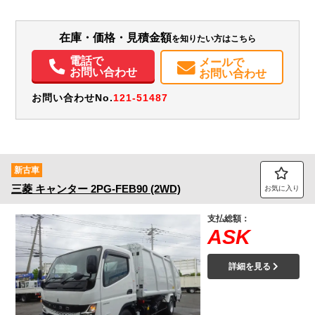
L:4,338
L:6,450
その他
埼玉県
W:2,108
W:2,220
－
H:2,151
H:3,190
在庫・価格・見積金額
を知りたい方はこちら
装備情報
電話で
メールで
エアコン
パワステ
パワーウィンドウ
ABS
エアバッグ
電動格納ミラー
お問い合わせ
お問い合わせ
バックモニター
取扱説明書（一部含む）
メンテナンスノート（保証書）
お問い合わせNo.
121-51487
新古車
三菱
キャンター
2PG-FEB90 (2WD)
お気に入り
支払総額：
ASK
詳細を見る