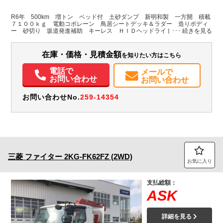
L:3,440
L:5,960
ホワイト系
埼玉県
W:2,150
W:2,300
無
H:600
H:3,100
R6年 500km 増トン ベッド付 土砂ダンプ 新明和製 一方開 積載
７１００ｋｇ 電動コボレーン 鳥居シートデッキ＆ラダー 造りボディ
ー 砂切り 坂道発進補助 キーレス ＨＩＤヘッドライト 衝突軽減ブ
装備情報
レーキ 車線逸脱警報 メッキ ６速ＭＴ ETC ミラーヒーター オー
トエアコン
エアコン
パワステ
パワーウィンドウ
ABS
エアバッグ
集中ドアロック
在庫・価格・見積金額
を知りたい方はこちら
電動格納ミラー
ETC
電話で
メールで
お問い合わせ
お問い合わせ
お問い合わせNo.
259-14354
三菱
ファイター
2KG-FK62FZ (2WD)
お気に入り
支払総額：
ASK
詳細を見る