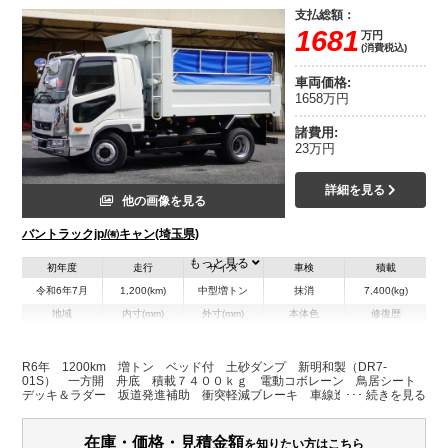
支払総額：
1681
万円
(消費税込)
車両価格:
1658万円
諸費用:
23万円
詳細を見る
他の画像を見る
バントラックjp/㈲キャン(埼玉県)
もっと見る
初年度
走行
サイズ
車検
積載
令和6年7月
1,200(km)
中型増トン
抹消
7,400(kg)
地域
内寸(mm)
外寸(mm)
本体色
修復歴
L:3,390
L:5,760
ホワイト系
埼玉県
W:2,060
W:2,300
無
H:590
H:3,000
R6年 1200km 増トン ベッド付 土砂ダンプ 新明和製（DR7-
01S） 一方開 舟底 積載７４００ｋｇ 電動コボレーン 鳥居シート
デッキ＆ラダー 坂道発進補助 衝突軽減ブレーキ 車線逸脱警報 メッ
装備情報
キパーツ ＨＩＤヘッドライト オートエアコン 工具箱 作業灯 上物
同年式 ６速ＭＴ
エアコン
パワステ
パワーウィンドウ
ABS
エアバッグ
集中ドアロック
在庫・価格・見積金額
を知りたい方はこちら