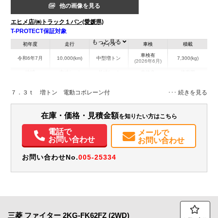
他の画像を見る
エヒメ店/㈱トラック１バン(愛媛県)
T-PROTECT保証対象
もっと見る
初年度
走行
サイズ
車検
積載
車検有
令和6年7月
10,000(km)
中型増トン
7,300(kg)
(2026年6月)
地域
内寸(mm)
外寸(mm)
本体色
修復歴
L:3,440
L:5,940
ブラック系
愛媛県
W:2,070
W:2,290
無
７．３ｔ 増トン 電動コボレーン付
H:670
H:3,000
装備情報
在庫・価格・見積金額
を知りたい方はこちら
エアコン
パワステ
パワーウィンドウ
ABS
エアバッグ
アルミホイール
電話で
メールで
お問い合わせ
お問い合わせ
集中ドアロック
電動格納ミラー
エアサスシート
ETC
バックモニター
Sリミッタ
お問い合わせNo.
005-25334
三菱
ファイター
2KG-FK62FZ (2WD)