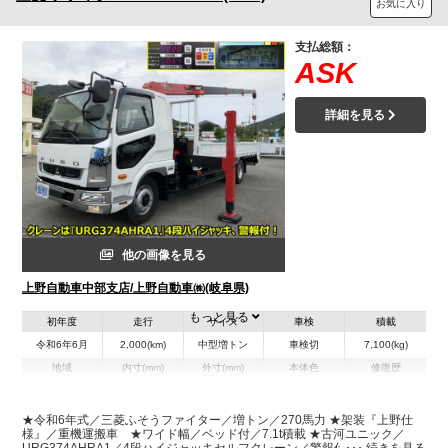
お気に入り
支払総額：
ASK
詳細を見る
他の画像を見る
上野自動車中部支店/上野自動車㈱(岐阜県)
もっと見る
初年度
走行
サイズ
車検
積載
令和6年6月
2,000(km)
中型増トン
車検切
7,100(kg)
地域
内寸(mm)
外寸(mm)
本体色
修復歴
L:6,040
L:9,910
ホワイト系
岐阜県
W:2,350
W:2,480
無
H:400
H:2,970
★令和6年式／三菱ふそうファイター／増トン／270馬力 ★架装『上野仕
様』／重機運搬車 ★ワイド幅／ベッド付／7.1t積載 ★古河ユニック／