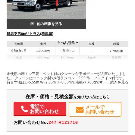
他の画像を見る
群馬支店/㈱リトラス(群馬県)
もっと見る
初年度
走行
サイズ
車検
積載
令和6年9月
1,000(km)
中型増トン
－
7,700(kg)
地域
内寸(mm)
外寸(mm)
本体色
修復歴
L:9,400
ホワイト系
群馬県
-
W:2,480
無
H:2,990
未使用の増トン三菱・ベット付のクレーン付平ボディーが入庫いたしまし
た。 クレーンはユニック製で4段ラジコン・2.93t吊・フックイン付です。
荷台寸法はL=5.55m W=2.35m H=0.38mで積載k7,700gです。 あおりはア
装備情報
ルミ製でロープ穴が架装されておりますので荷物の固縛に適した仕様で
す！ 差し違い式のワイドアウトリガー・角脚で安全性も高い仕様ですので
エアコン
パワステ
パワーウィンドウ
ABS
エアバッグ
電動格納ミラー
是非この機会にお問い合わせください！
在庫・価格・見積金額
を知りたい方はこちら
電話で
メールで
お問い合わせ
お問い合わせ
お問い合わせNo.
247-R123716