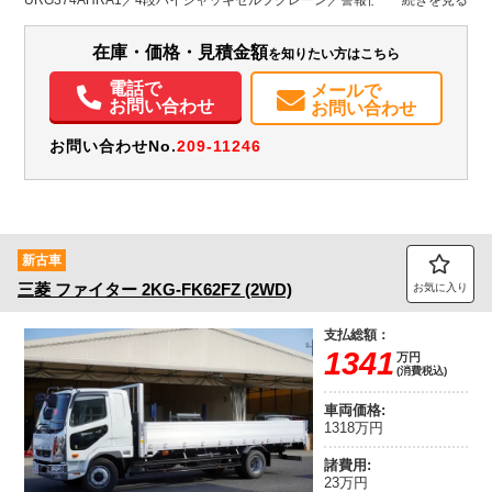
URG374AHRA1／4段ハイジャッキセルフクレーン／警報仕様 ★2.9t吊り
装備情報
／液晶ラジコン／ブーム前方格納 ★3方開あおり／床板張り／鳥居一部板
張り／6mボディ ★横根太増し強化／リヤあゆみ掛け・収納・あゆみ板付
エアコン
パワステ
パワーウィンドウ
ABS
エアバッグ
集中ドアロック
在庫・価格・見積金額
を知りたい方はこちら
電動格納ミラー
ETC
バックモニター
取扱説明書（一部含む）
メンテナンスノート（保証書）
Sリミッタ
電話で
メールで
お問い合わせ
お問い合わせ
お問い合わせNo.
209-11246
新古車
三菱
ファイター
2KG-FK62FZ (2WD)
お気に入り
支払総額：
1341
万円
(消費税込)
車両価格:
1318万円
諸費用:
23万円