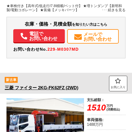
L:3,400
L:5,800
シルバー系
神奈川県
W:2,070
W:2,300
無
★車検付き【高年式/低走行/7.8t積載/ベット付】 ★増トンダンプ【新明和
H:570
H:2,700
製/電動コボレーン】 ★装備【メッキパーツ】
装備情報
在庫・価格・見積金額
を知りたい方はこちら
エアコン
パワステ
パワーウィンドウ
ABS
エアバッグ
電動格納ミラー
電話で
メールで
お問い合わせ
お問い合わせ
お問い合わせNo.
229-M0307MD
新古車
三菱
ファイター
2KG-FK62FZ (2WD)
お気に入り
支払総額：
1510
万円
(消費税込)
車両価格:
1488万円