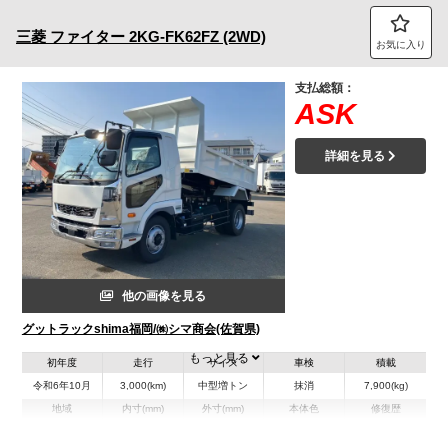
三菱
ファイター
2KG-FK62FZ (2WD)
お気に入り
支払総額：
ASK
詳細を見る
他の画像を見る
グットラックshima福岡/㈱シマ商会(佐賀県)
もっと見る
初年度
走行
サイズ
車検
積載
令和6年10月
3,000(km)
中型増トン
抹消
7,900(kg)
地域
内寸(mm)
外寸(mm)
本体色
修復歴
L:3,390
L:5,760
その他
佐賀県
W:2,070
W:2,300
無