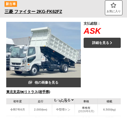
新古車
三菱
ファイター
2KG-FK62FZ
お気に入り
支払総額：
ASK
詳細を見る
他の画像を見る
東北支店/㈱リトラス(岩手県)
もっと見る
初年度
走行
サイズ
車検
積載
車検有
令和7年6月
2,000(km)
中型増トン
6,500(kg)
(2026年6月)
地域
内寸(mm)
外寸(mm)
本体色
修復歴
L:5,040
ホワイト系