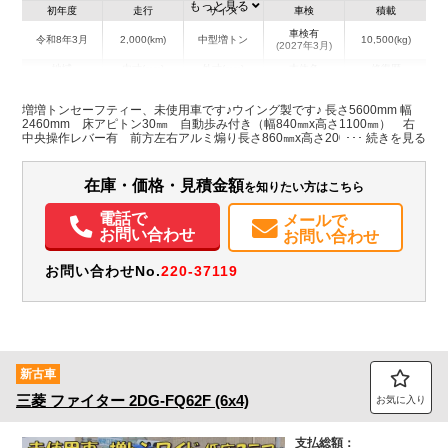
もっと見る
初年度
走行
サイズ
車検
積載
車検有
令和8年3月
2,000(km)
中型増トン
10,500(kg)
(2027年3月)
地域
内寸(mm)
外寸(mm)
本体色
修復歴
L:8,360
L:5,600
ホワイト系
千葉県
W:2,490
無
増増トンセーフティー、未使用車です♪ウイング製です♪ 長さ5600mm 幅
W:2,460
H:2,510
2460mm 床アピトン30㎜ 自動歩み付き（幅840㎜x高さ1100㎜） 右
中央操作レバー有 前方左右アルミ煽り長さ860㎜x高さ200㎜ ウインチ
付 ラジコン付 鳥居ステンレス門型アルミ縞板張り 埋込フック4対 ス
装備情報
タンション1対 ロープフック14対
在庫・価格・見積金額
を知りたい方はこちら
ABS
エアバッグ
アルミホイール
電動格納ミラー
ETC
バックモニター
電話で
メールで
お問い合わせ
お問い合わせ
お問い合わせNo.
220-37119
新古車
三菱
ファイター
2DG-FQ62F (6x4)
お気に入り
支払総額：