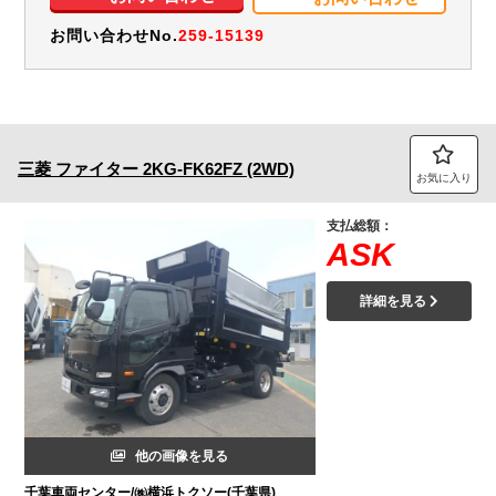
お問い合わせNo.
259-15139
三菱
ファイター
2KG-FK62FZ (2WD)
お気に入り
支払総額：
ASK
詳細を見る
他の画像を見る
千葉車両センター/㈱横浜トクソー(千葉県)