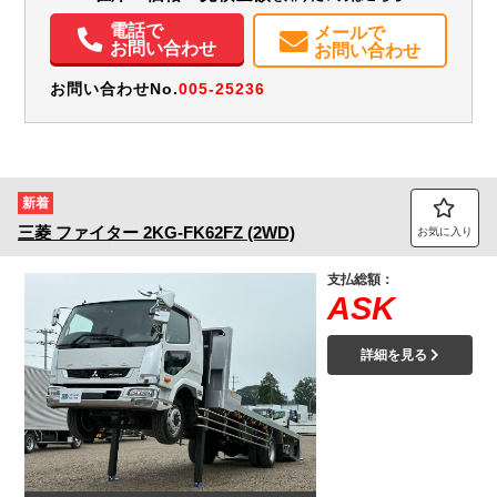
エアコン
パワステ
パワーウィンドウ
ABS
エアバッグ
アルミホイール
電話で
メールで
集中ドアロック
電動格納ミラー
エアサスシート
お問い合わせ
お問い合わせ
メンテナンスノート（保証書）
Sリミッタ
お問い合わせNo.
005-25236
新着
三菱
ファイター
2KG-FK62FZ (2WD)
お気に入り
支払総額：
ASK
詳細を見る