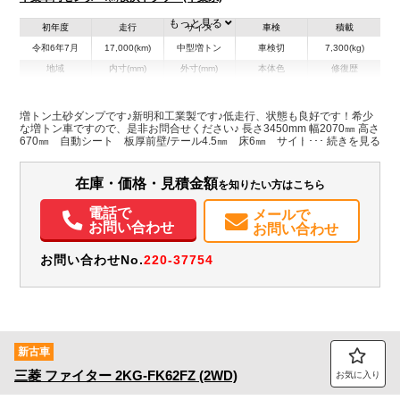
もっと見る
初年度
走行
サイズ
車検
積載
令和6年7月
17,000(km)
中型増トン
車検切
7,300(kg)
地域
内寸(mm)
外寸(mm)
本体色
修復歴
L:3,450
L:5,940
ブラック系
千葉県
W:2,070
W:2,300
無
H:670
H:3,000
増トン土砂ダンプです♪新明和工業製です♪低走行、状態も良好です！希少
な増トン車ですので、是非お問合せください♪ 長さ3450mm 幅2070㎜ 高さ
670㎜ 自動シート 板厚前壁/テール4.5㎜ 床6㎜ サイド3.2㎜
装備情報
ABS
エアバッグ
アルミホイール
電動格納ミラー
ETC
バックモニター
在庫・価格・見積金額
を知りたい方はこちら
ドラレコ
電話で
メールで
お問い合わせ
お問い合わせ
お問い合わせNo.
220-37754
新古車
三菱
ファイター
2KG-FK62FZ (2WD)
お気に入り