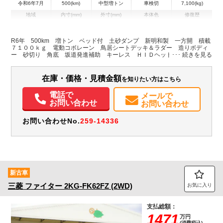
令和6年7月
500(km)
中型増トン
車検切
7,100(kg)
地域
内寸(mm)
外寸(mm)
本体色
修復歴
L:3,440
L:5,960
ホワイト系
埼玉県
W:2,150
W:2,300
無
H:600
H:3,100
R6年 500km 増トン ベッド付 土砂ダンプ 新明和製 一方開 積載
７１００ｋｇ 電動コボレーン 鳥居シートデッキ＆ラダー 造りボディ
ー 砂切り 角底 坂道発進補助 キーレス ＨＩＤヘッドライト 衝突
装備情報
軽減ブレーキ 車線逸脱警報 メッキパーツ ６速ＭＴ
エアコン
パワステ
パワーウィンドウ
ABS
エアバッグ
集中ドアロック
在庫・価格・見積金額
を知りたい方はこちら
電動格納ミラー
ETC
電話で
メールで
お問い合わせ
お問い合わせ
お問い合わせNo.
259-14336
新古車
三菱
ファイター
2KG-FK62FZ (2WD)
お気に入り
支払総額：
1471
万円
(消費税込)