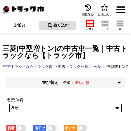
閲覧履歴
お気に入り
Menu
148
 絞り込む
台
リスト
カード
表
中古トラックを探す
トラック買取
三菱(中型増トン)の中古車一覧｜中古ト
ラックなら【トラック市】
トラック市とは
中古トラックならトラック市
中古トラック一覧
三菱
中型増トンの
加盟店一覧
並び替え
お問い合わせ
年式
新しい順
掲載時期
年式
お気に入り
新着順
古い順
新しい順
古い順
表示件数
走行距離
価格
閲覧履歴
少ない順
多い順
安い順
高い順
積載量
車検残
保存した検索条件
少ない順
多い順
短い順
長い順
新着
値下げ
新古車