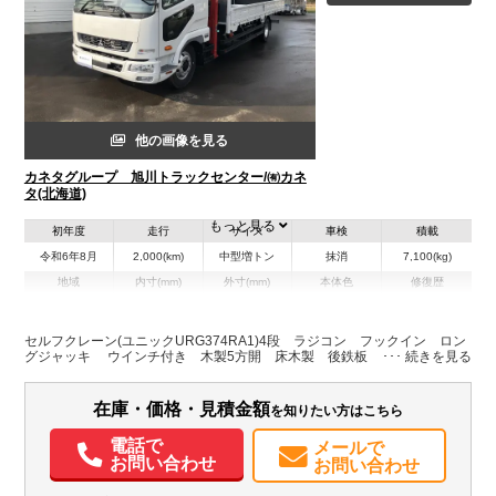
他の画像を見る
カネタグループ 旭川トラックセンター/㈲カネ
タ(北海道)
もっと見る
初年度
走行
サイズ
車検
積載
令和6年8月
2,000(km)
中型増トン
抹消
7,100(kg)
地域
内寸(mm)
外寸(mm)
本体色
修復歴
L:6,450
L:9,410
その他
北海道
W:2,350
W:2,470
－
H:410
H:3,000
セルフクレーン(ユニックURG374RA1)4段 ラジコン フックイン ロン
グジャッキ ウインチ付き 木製5方開 床木製 後鉄板 登坂板掛付
装備情報
在庫・価格・見積金額
を知りたい方はこちら
エアコン
パワステ
パワーウィンドウ
ABS
エアバッグ
Sリミッタ
電話で
メールで
お問い合わせ
お問い合わせ