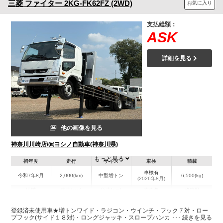
三菱
ファイター
2KG-FK62FZ (2WD)
お気に入り
支払総額：
ASK
詳細を見る
他の画像を見る
神奈川川崎店/㈱ヨシノ自動車(神奈川県)
もっと見る
初年度
走行
サイズ
車検
積載
車検有
令和7年8月
2,000(km)
中型増トン
6,500(kg)
(2026年8月)
地域
内寸(mm)
外寸(mm)
本体色
修復歴
L:6,340
その他
神奈川県
-
－
W:2,470
登録済未使用車★増トンワイド・ラジコン・ウインチ・フック７対・ロー
プフック(サイド１８対)・ロングジャッキ・スロープハンガー付・歩み板