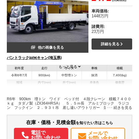
車両価格:
1448万円
諸費用:
23万円
詳細を見る
他の画像を見る
バントラックjp/㈲キャン(埼玉県)
もっと見る
初年度
走行
サイズ
車検
積載
令和6年7月
900(km)
中型増トン
抹消
7,400(kg)
地域
内寸(mm)
外寸(mm)
本体色
修復歴
L:550
L:9,300
ホワイト系
埼玉県
W:235
W:2,470
無
H:69
H:3,000
R6年 900km 増トン ワイド ベッド付 ４段クレーン 積載７４００
ｋｇ タダノ製（ZX364HRSA） ５．５ｍ長 アルミブロック ラジコ
ン フックイン ２．９３ｔ吊 差し違いアウトリガー 落とし込みフッ
装備情報
ク５対 セイコーラック 坂道発進補助 メッキパーツ 衝突軽減ブレー
キ 車線逸脱警報 上物同年式 警報型 角足 ＨＩＤヘッドライト ミ
エアコン
パワステ
パワーウィンドウ
ABS
エアバッグ
集中ドアロック
ラーヒーター オートエアコン ６速ＭＴ
在庫・価格・見積金額
を知りたい方はこちら
電動格納ミラー
電話で
メールで
お問い合わせ
お問い合わせ