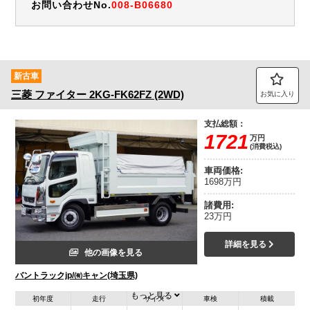
お問い合わせNo.
008-B06680
新古車
三菱
ファイター
2KG-FK62FZ (2WD)
お気に入り
支払総額：
1721
万円
(消費税込)
車両価格:
1698万円
諸費用:
23万円
詳細を見る
他の画像を見る
バントラックjp/㈲キャン(埼玉県)
もっと見る
初年度
走行
サイズ
車検
積載