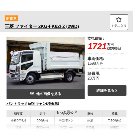
新古車
三菱
ファイター
2KG-FK62FZ (2WD)
お気に入り
支払総額：
1721
万円
(消費税込)
車両価格:
1698万円
諸費用:
23万円
詳細を見る
他の画像を見る
バントラックjp/㈲キャン(埼玉県)
もっと見る
初年度
走行
サイズ
車検
積載
令和6年8月
500(km)
中型増トン
抹消
7,100(kg)
地域
内寸(mm)
外寸(mm)
本体色
修復歴