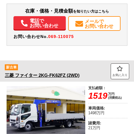
装備情報
在庫・価格・見積金額
を知りたい方はこちら
エアコン
パワステ
パワーウィンドウ
エアバッグ
集中ドアロック
電動格納ミラー
ETC
バックモニター
電話で
メールで
お問い合わせ
お問い合わせ
お問い合わせNo.
069-110075
新古車
三菱
ファイター
2KG-FK62FZ (2WD)
お気に入り
支払総額：
1519
万円
(消費税込)
車両価格:
1498万円
諸費用:
21万円