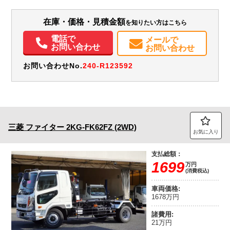
岩手県
W:2,070
-
無
H:1,200
在庫・価格・見積金額
を知りたい方はこちら
装備情報
電話で
メールで
エアコン
パワステ
パワーウィンドウ
ABS
エアバッグ
電動格納ミラー
お問い合わせ
お問い合わせ
お問い合わせNo.
240-R123592
三菱
ファイター
2KG-FK62FZ (2WD)
お気に入り
支払総額：
1699
万円
(消費税込)
車両価格:
1678万円
諸費用:
21万円