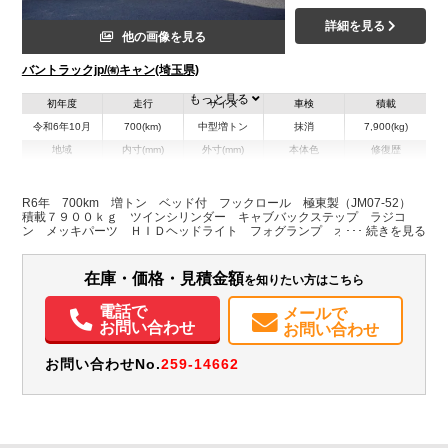
詳細を見る
他の画像を見る
バントラックjp/㈲キャン(埼玉県)
もっと見る
初年度
走行
サイズ
車検
積載
令和6年10月
700(km)
中型増トン
抹消
7,900(kg)
地域
内寸(mm)
外寸(mm)
本体色
修復歴
L:6,320
ホワイト系
埼玉県
-
W:2,280
無
H:2,490
R6年 700km 増トン ベッド付 フックロール 極東製（JM07-52）
積載７９００ｋｇ ツインシリンダー キャブバックステップ ラジコ
ン メッキパーツ ＨＩＤヘッドライト フォグランプ オートエアコ
装備情報
ン ミラーヒーター 坂道発進補助 衝突軽減ブレーキ 車線逸脱警報
クルーズコントロール 工具箱 ６速ＭＴ
エアコン
パワステ
パワーウィンドウ
ABS
エアバッグ
集中ドアロック
在庫・価格・見積金額
を知りたい方はこちら
電動格納ミラー
電話で
メールで
お問い合わせ
お問い合わせ
お問い合わせNo.
259-14662