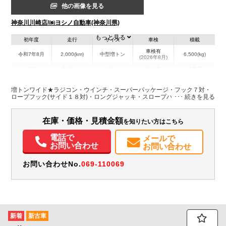
他の画像を見る
神奈川川崎店/㈱ヨシノ自動車(神奈川県)
もっと見る
初年度
走行
サイズ
車検
積載
車検有
令和7年8月
2,000(km)
中型増トン
6,500(kg)
(2026年8月)
地域
内寸(mm)
外寸(mm)
本体色
修復歴
L:6,340
その他
神奈川県
-
－
W:2,470
増トンワイド★ラジコン・ウインチ・スーパーパッケージ・フック７対・
ロープフック(サイド１８対)・ロングジャッキ・スロープハンガー付
装備情報
在庫・価格・見積金額
を知りたい方はこちら
エアコン
パワステ
パワーウィンドウ
エアバッグ
集中ドアロック
電動格納ミラー
ETC
バックモニター
電話で
メールで
お問い合わせ
お問い合わせ
お問い合わせNo.
069-110069
新着
新古車