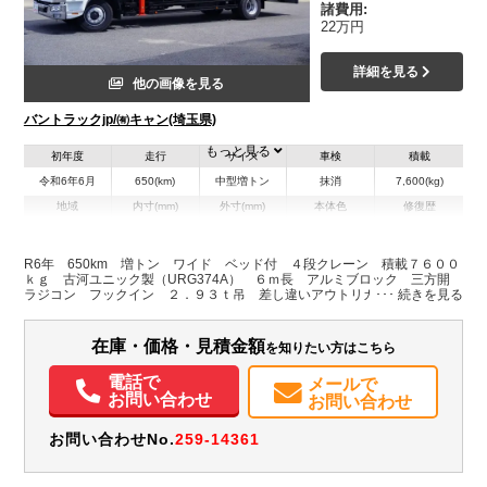
諸費用:
22万円
詳細を見る
他の画像を見る
バントラックjp/㈲キャン(埼玉県)
もっと見る
初年度
走行
サイズ
車検
積載
令和6年6月
650(km)
中型増トン
抹消
7,600(kg)
地域
内寸(mm)
外寸(mm)
本体色
修復歴
L:6,000
L:9,910
ホワイト系
埼玉県
W:2,350
W:2,480
無
H:390
H:3,000
R6年 650km 増トン ワイド ベッド付 ４段クレーン 積載７６００
ｋｇ 古河ユニック製（URG374A） ６ｍ長 アルミブロック 三方開
ラジコン フックイン ２．９３ｔ吊 差し違いアウトリガー 角足 坂
装備情報
道発進補助 床フック５対 ロープ穴５対 メッキ 衝突軽減ブレーキ
車線逸脱警報 警報型 ミラーヒーター ＨＩＤヘッドライト オートエ
エアコン
パワステ
パワーウィンドウ
ABS
エアバッグ
集中ドアロック
アコン ６速ＭＴ
在庫・価格・見積金額
を知りたい方はこちら
電動格納ミラー
電話で
メールで
お問い合わせ
お問い合わせ
お問い合わせNo.
259-14361