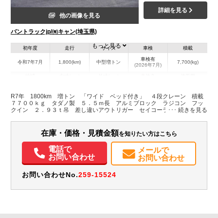
詳細を見る
他の画像を見る
バントラックjp/㈲キャン(埼玉県)
もっと見る
初年度
走行
サイズ
車検
積載
車検有
令和7年7月
1,800(km)
中型増トン
7,700(kg)
(2026年7月)
地域
内寸(mm)
外寸(mm)
本体色
修復歴
L:5,500
L:9,300
ホワイト系
埼玉県
W:2,350
W:2,490
無
R7年 1800km 増トン 「ワイド ベッド付き」 ４段クレーン 積載
H:490
H:3,000
７７００ｋｇ タダノ製 ５．５ｍ長 アルミブロック ラジコン フッ
クイン ２．９３ｔ吊 差し違いアウトリガー セイコーラック 坂道発
進補助 ＥＴＣ２．０ メッキパーツ 衝突軽減ブレーキ 車線逸脱警
装備情報
報 ６速ＭＴ 警報型 上物同年式 ステンレス工具箱 敷板入れ 輪止
めホルダー ＨＩＤヘッドライト ミラーヒーター
在庫・価格・見積金額
を知りたい方はこちら
エアコン
パワステ
パワーウィンドウ
ABS
エアバッグ
集中ドアロック
電動格納ミラー
ETC
電話で
メールで
お問い合わせ
お問い合わせ
お問い合わせNo.
259-15524