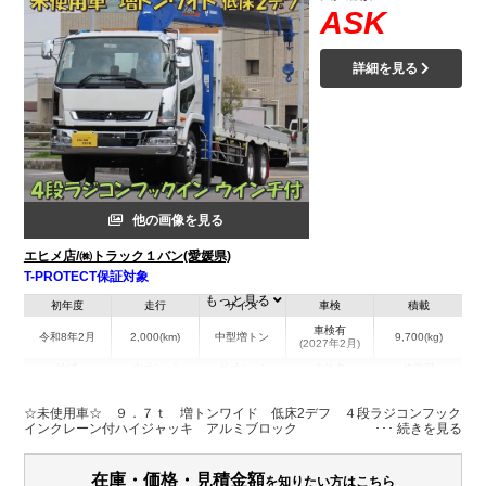
ASK
詳細を見る
他の画像を見る
エヒメ店/㈱トラック１バン(愛媛県)
T-PROTECT保証対象
もっと見る
初年度
走行
サイズ
車検
積載
車検有
令和8年2月
2,000(km)
中型増トン
9,700(kg)
(2027年2月)
地域
内寸(mm)
外寸(mm)
本体色
修復歴
L:6,480
L:9,850
ホワイト系
愛媛県
W:2,340
W:2,490
無
☆未使用車☆ ９．７ｔ 増トンワイド 低床2デフ ４段ラジコンフック
H:200
H:3,390
インクレーン付ハイジャッキ アルミブロック
装備情報
在庫・価格・見積金額
を知りたい方はこちら