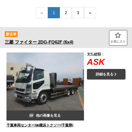
トラック市FC会員専用ページはこちら
«
1
2
3
»
ログイン
新古車
三菱
ファイター
2DG-FQ62F (6x4)
お気に入り
支払総額：
ASK
詳細を見る
他の画像を見る
千葉車両センター/㈱横浜トクソー(千葉県)