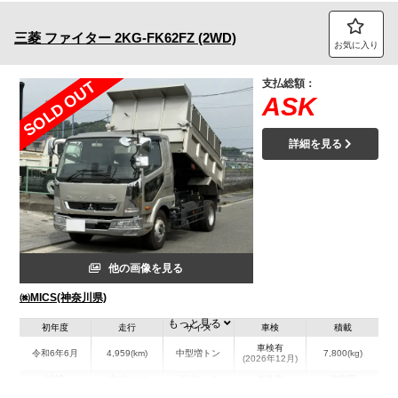
三菱
ファイター
2KG-FK62FZ (2WD)
お気に入り
支払総額：
SOLD OUT
ASK
詳細を見る
他の画像を見る
㈱MICS(神奈川県)
もっと見る
初年度
走行
サイズ
車検
積載
車検有
令和6年6月
4,959(km)
中型増トン
7,800(kg)
(2026年12月)
地域
内寸(mm)
外寸(mm)
本体色
修復歴