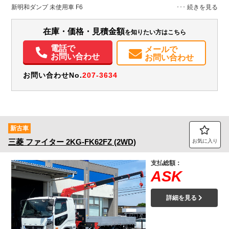
H:560
H:2,700
新明和ダンプ 未使用車 F6
装備情報
在庫・価格・見積金額
を知りたい方はこちら
エアコン
パワステ
パワーウィンドウ
ABS
エアバッグ
ETC
電話で
メールで
お問い合わせ
お問い合わせ
お問い合わせNo.
207-3634
新古車
三菱
ファイター
2KG-FK62FZ (2WD)
お気に入り
支払総額：
ASK
詳細を見る