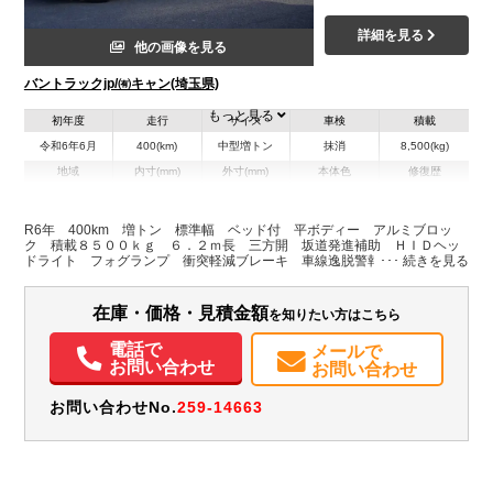
詳細を見る
他の画像を見る
バントラックjp/㈲キャン(埼玉県)
もっと見る
初年度
走行
サイズ
車検
積載
令和6年6月
400(km)
中型増トン
抹消
8,500(kg)
地域
内寸(mm)
外寸(mm)
本体色
修復歴
L:6,200
L:8,460
ホワイト系
埼玉県
W:2,160
W:2,290
無
H:590
H:2,590
R6年 400km 増トン 標準幅 ベッド付 平ボディー アルミブロッ
ク 積載８５００ｋｇ ６．２ｍ長 三方開 坂道発進補助 ＨＩＤヘッ
ドライト フォグランプ 衝突軽減ブレーキ 車線逸脱警報 メッキ ６
装備情報
速ＭＴ 燃料タンク２００Ｌ
エアコン
パワステ
パワーウィンドウ
ABS
エアバッグ
集中ドアロック
在庫・価格・見積金額
を知りたい方はこちら
電動格納ミラー
電話で
メールで
お問い合わせ
お問い合わせ
お問い合わせNo.
259-14663