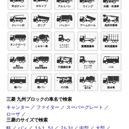
Ｗキャブ
平ボディー
アルミバン
ウイング
冷蔵・冷凍車
パッカー
ダンプ
高所作業車
クレーン付
アームロール
タンクローリ
ミキサー車
車両運搬車
重機運搬車
ー
穴掘建柱車
バス
箱バン
軽バン
その他
保冷車
三菱 九州ブロックの車名で検索
キャンター
／
ファイター
／
スーパーグレート
／
ローザ
／
三菱のサイズで検索
軽
／
バン
／
１t-１.５t
／
２t-３t
／
中型
／
大型
／