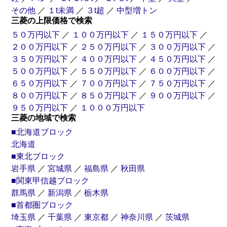
その他
／
１t未満
／
３t超
／
中型増トン
三菱の上限価格で検索
５０万円以下
／
１００万円以下
／
１５０万円以下
／
２００万円以下
／
２５０万円以下
／
３００万円以下
／
３５０万円以下
／
４００万円以下
／
４５０万円以下
／
５００万円以下
／
５５０万円以下
／
６００万円以下
／
６５０万円以下
／
７００万円以下
／
７５０万円以下
／
８００万円以下
／
８５０万円以下
／
９００万円以下
／
トラクター
トレーラー
９５０万円以下
／
１０００万円以下
三菱の地域で検索
■北海道ブロック
北海道
散水
飼料
キャブ付
高圧洗浄車
粉粒体運搬車
シャーシ
■東北ブロック
岩手県
／
宮城県
／
福島県
／
秋田県
■関東甲信越ブロック
バキューム
群馬県
／
新潟県
／
栃木県
吸引車
■首都圏ブロック
埼玉県
／
千葉県
／
東京都
／
神奈川県
／
茨城県