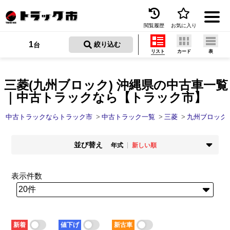
閲覧履歴
お気に入り
Menu
1
 絞り込む
台
リスト
カード
表
中古トラックを探す
トラック買取
三菱(九州ブロック) 沖縄県の中古車一覧
｜中古トラックなら【トラック市】
トラック市とは
中古トラックならトラック市
中古トラック一覧
三菱
九州ブロック
加盟店一覧
並び替え
お問い合わせ
年式
新しい順
掲載時期
年式
お気に入り
新着順
古い順
新しい順
古い順
表示件数
走行距離
価格
閲覧履歴
少ない順
多い順
安い順
高い順
積載量
車検残
保存した検索条件
少ない順
多い順
短い順
長い順
新着
値下げ
新古車