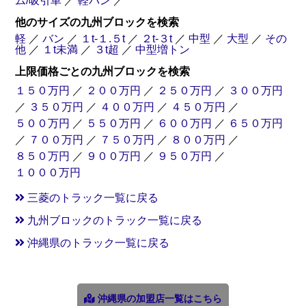
ム/吸引車
／
軽バン
／
他のサイズの九州ブロックを検索
軽
／
バン
／
１t-１.５t
／
２t-３t
／
中型
／
大型
／
その
他
／
１t未満
／
３t超
／
中型増トン
上限価格ごとの九州ブロックを検索
１５０万円
／
２００万円
／
２５０万円
／
３００万円
／
３５０万円
／
４００万円
／
４５０万円
／
５００万円
／
５５０万円
／
６００万円
／
６５０万円
／
７００万円
／
７５０万円
／
８００万円
／
８５０万円
／
９００万円
／
９５０万円
／
１０００万円
三菱のトラック一覧に戻る
九州ブロックのトラック一覧に戻る
沖縄県のトラック一覧に戻る
沖縄県の加盟店一覧はこちら