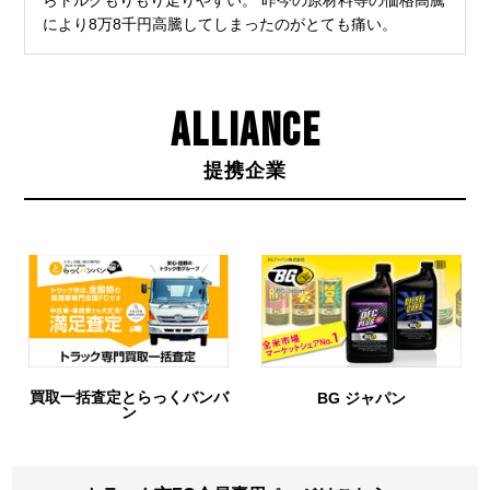
らトルクもりもり走りやすい。 昨今の原材料等の価格高騰
により8万8千円高騰してしまったのがとても痛い。
ALLIANCE
提携企業
取一括査定とらっくバンバ
BG ジャパン
ン