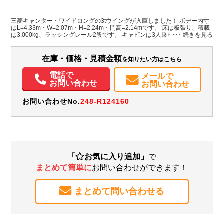
その他
沖縄県
-
-
三菱キャンター・ワイドロングの3tウイングが入庫しました！ ボデー内寸
はL=4.33m・W=2.07m・H=2.24m・門高=2.14mです。 床は板張り、積載
装備情報
は3,000kg、ラッシングレール2段です。 キャビンは3人乗り・バックカメ
ラ・ETC付と必要な仕様も揃っています。 跳ね上げゲート付ですので、荷
エアコン
パワステ
パワーウィンドウ
ABS
エアバッグ
電動格納ミラー
物の積み込みも負担無く実施できます。 価格・状態などお気軽にお問い合
わせ下さい！！
カーナビ
ETC
バックモニター
在庫・価格・見積金額
を知りたい方はこちら
電話で
メールで
お問い合わせ
お問い合わせ
お問い合わせNo.
248-R124160
「
お気に入り追加」
で
まとめて簡単に
お問い合わせができます！
まとめて問い合わせる