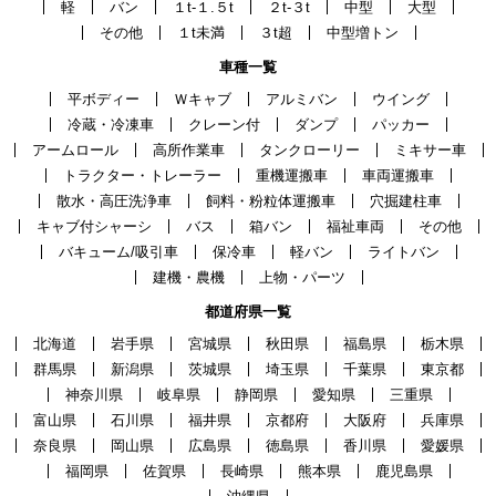
軽
バン
１t-１.５t
２t-３t
中型
大型
その他
１t未満
３t超
中型増トン
車種一覧
平ボディー
Ｗキャブ
アルミバン
ウイング
冷蔵・冷凍車
クレーン付
ダンプ
パッカー
アームロール
高所作業車
タンクローリー
ミキサー車
トラクター・トレーラー
重機運搬車
車両運搬車
散水・高圧洗浄車
飼料・粉粒体運搬車
穴掘建柱車
キャブ付シャーシ
バス
箱バン
福祉車両
その他
バキューム/吸引車
保冷車
軽バン
ライトバン
建機・農機
上物・パーツ
都道府県一覧
北海道
岩手県
宮城県
秋田県
福島県
栃木県
群馬県
新潟県
茨城県
埼玉県
千葉県
東京都
神奈川県
岐阜県
静岡県
愛知県
三重県
富山県
石川県
福井県
京都府
大阪府
兵庫県
奈良県
岡山県
広島県
徳島県
香川県
愛媛県
福岡県
佐賀県
長崎県
熊本県
鹿児島県