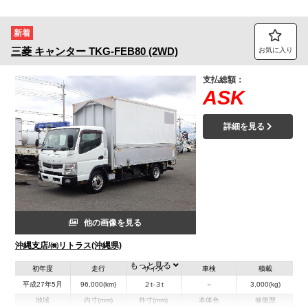
トラック市FC会員専用ページはこちら
新着
ログイン
三菱
キャンター
TKG-FEB80 (2WD)
お気に入り
支払総額：
ASK
詳細を見る
他の画像を見る
沖縄支店/㈱リトラス(沖縄県)
もっと見る
初年度
走行
サイズ
車検
積載
平成27年5月
96,000(km)
２t-３t
－
3,000(kg)
地域
内寸(mm)
外寸(mm)
本体色
修復歴