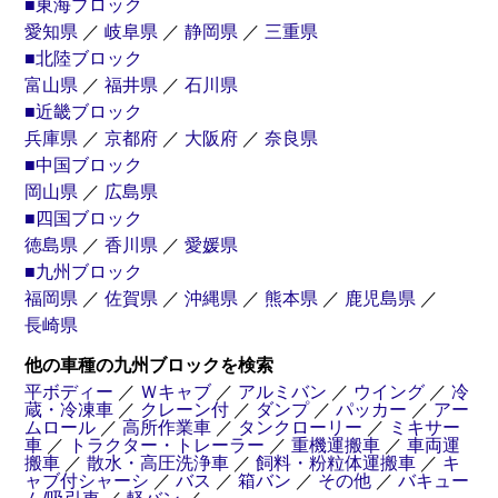
■東海ブロック
愛知県
／
岐阜県
／
静岡県
／
三重県
■北陸ブロック
富山県
／
福井県
／
石川県
■近畿ブロック
兵庫県
／
京都府
／
大阪府
／
奈良県
■中国ブロック
岡山県
／
広島県
■四国ブロック
徳島県
／
香川県
／
愛媛県
■九州ブロック
福岡県
／
佐賀県
／
沖縄県
／
熊本県
／
鹿児島県
／
長崎県
他の車種の九州ブロックを検索
平ボディー
／
Ｗキャブ
／
アルミバン
／
ウイング
／
冷
蔵・冷凍車
／
クレーン付
／
ダンプ
／
パッカー
／
アー
ムロール
／
高所作業車
／
タンクローリー
／
ミキサー
車
／
トラクター・トレーラー
／
重機運搬車
／
車両運
搬車
／
散水・高圧洗浄車
／
飼料・粉粒体運搬車
／
キ
ャブ付シャーシ
／
バス
／
箱バン
／
その他
／
バキュー