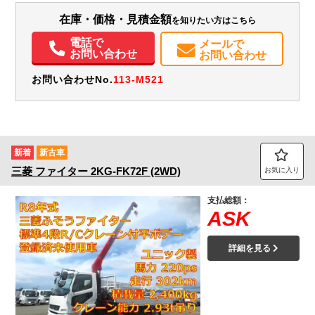
在庫・価格・見積金額
を知りたい方はこちら
エアコン
パワステ
パワーウィンドウ
電動格納ミラー
バックモニター
電話で
メールで
お問い合わせ
お問い合わせ
お問い合わせNo.
113-M521
新着
新古車
三菱
ファイター
2KG-FK72F (2WD)
お気に入り
支払総額：
ASK
詳細を見る