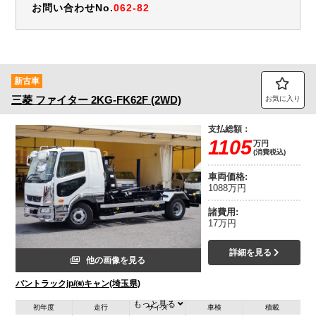
お問い合わせNo.
062-82
新古車
三菱
ファイター
2KG-FK62F (2WD)
お気に入り
支払総額：
1105
万円
(消費税込)
車両価格:
1088万円
諸費用:
17万円
詳細を見る
他の画像を見る
バントラックjp/㈲キャン(埼玉県)
もっと見る
初年度
走行
サイズ
車検
積載