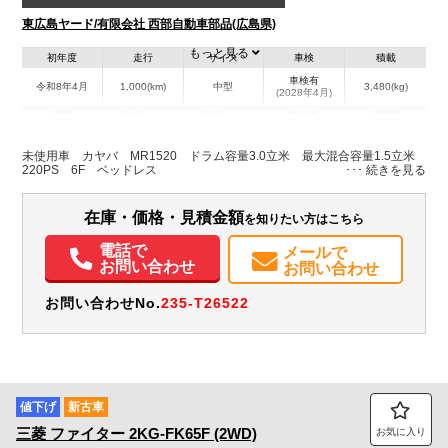
東広島ヤード/有限会社 西部自動車部品(広島県)
もっと見る
初年度
走行
サイズ
車検
積載
車検有
令和8年4月
1,000(km)
中型
3,480(kg)
(2028年4月)
地域
内寸(mm)
外寸(mm)
本体色
修復歴
L:5,880
ホワイト系
広島県
-
W:2,190
無
未使用車 カヤバ MR1520 ドラム容量3.0立米 最大混合容量1.5立米
H:3,030
220PS 6F ベッドレス
装備情報
在庫・価格・見積金額
を知りたい方はこちら
エアコン
パワステ
パワーウィンドウ
電話で
メールで
お問い合わせ
お問い合わせ
お問い合わせNo.
235-T26522
値下げ
新古車
三菱
ファイター
2KG-FK65F (2WD)
お気に入り