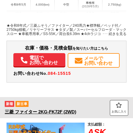
車検有
令和8年5月
4,000(km)
中型
2,750(kg)
(2028年5月)
地域
内寸(mm)
外寸(mm)
本体色
修復歴
L:6,390
L:8,680
ホワイト系
埼玉県
W:2,150
W:2,270
無
★令和8年式／三菱ふそう／ファイター／240馬力★標準幅／ベッド付／
H:90
H:2,420
2750kg積載／リヤリーフサス ★タダノ製／スーパーセルフローダ・マック
スロー ★車載専用車／SS-55K／荷台長6.39m ★4chラジコン／ウインチ／
手動式テールゲート ★メモリーナビ付
装備情報
在庫・価格・見積金額
を知りたい方はこちら
エアコン
パワステ
パワーウィンドウ
ABS
エアバッグ
集中ドアロック
電動格納ミラー
カーナビ
TV
ETC
バックモニター
電話で
メールで
取扱説明書（一部含む）
メンテナンスノート（保証書）
お問い合わせ
お問い合わせ
お問い合わせNo.
084-15515
新着
新古車
三菱
ファイター
2KG-FK72F (2WD)
お気に入り
支払総額：
ASK