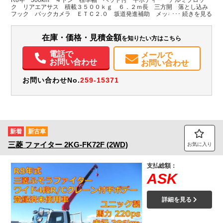
H:390
H:2,250
ク リアエアサス 積載３５００ｋｇ ６．２ｍ長 三方開 落とし込み
フック バックカメラ ＥＴＣ２.０ 坂道発進補助 メッキパーツ アル
ミホイール ＨＩＤヘッドライト フォグランプ オートエアコン 衝突
装備情報
軽減ブレーキ 車線逸脱警報 ６速ＭＴ 車検Ｒ１０年４月迄 ステンレ
ス工具箱
在庫・価格・見積金額
を知りたい方はこちら
エアコン
パワステ
パワーウィンドウ
ABS
エアバッグ
アルミホイール
集中ドアロック
電動格納ミラー
ETC
バックモニター
電話で
メールで
お問い合わせ
お問い合わせ
お問い合わせNo.
259-15371
新着
新古車
三菱
ファイター
2KG-FK72F (2WD)
お気に入り
支払総額：
ASK
詳細を見る