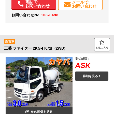
電話で
メールで
メンテナンスノート（保証書）
お問い合わせ
お問い合わせ
お問い合わせNo.
108-6498
新古車
三菱
ファイター
2KG-FK72F (2WD)
お気に入り
支払総額：
ASK
詳細を見る
他の画像を見る