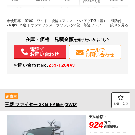
(2028年4月)
地域
内寸(mm)
外寸(mm)
本体色
修復歴
L:6,290
L:8,810
ホワイト系
広島県
W:2,400
W:2,490
無
未使用車 6200 ワイド 後輪エアサス ハネアゲPG（蓋） 風防付
H:2,400
H:3,450
240ps 6速 トランテックス ラッシング2段 落込フック5対
装備情報
在庫・価格・見積金額
を知りたい方はこちら
エアコン
パワステ
パワーウィンドウ
電話で
メールで
お問い合わせ
お問い合わせ
お問い合わせNo.
235-T26449
新古車
三菱
ファイター
2KG-FK65F (2WD)
お気に入り
支払総額：
924
万円
(消費税込)