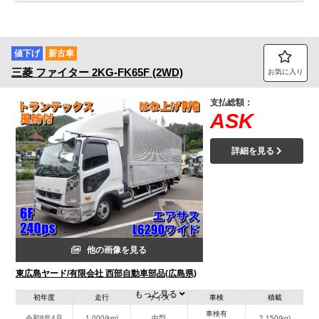
値下げ
新古車
三菱
ファイター
2KG-FK65F (2WD)
お気に入り
支払総額：
ASK
詳細を見る
他の画像を見る
東広島ヤード/有限会社 西部自動車部品(広島県)
もっと見る
初年度
走行
サイズ
車検
積載
車検有
令和8年4月
1,000(km)
中型
2,150(kg)