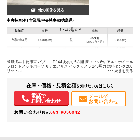
他の画像を見る
中央特車(有) 営業所/中央特車㈲(徳島県)
もっと見る
初年度
走行
サイズ
車検
積載
車検有
令和8年4月
1,000(km)
中型
3,400(kg)
(2028年4月)
地域
内寸(mm)
外寸(mm)
本体色
修復歴
L:6,200
L:8,460
ホワイト系
徳島県
W:2,350
W:2,490
無
登録済み未使用車 パブコ D144 あおり5方開 床フック6対 アルミホイール
H:600
H:2,490
フロントメッキパーツ リアエアサス バックカメラ 240馬力 燃料タンク200
リットル
装備情報
在庫・価格・見積金額
を知りたい方はこちら
エアコン
パワステ
パワーウィンドウ
アルミホイール
バックモニター
電話で
メールで
お問い合わせ
お問い合わせ
お問い合わせNo.
083-6050042