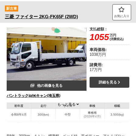
新古車
三菱
ファイター
2KG-FK65F (2WD)
お気に入り
支払総額：
1055
万円
(消費税込)
車両価格:
1038万円
諸費用:
17万円
詳細を見る
他の画像を見る
バントラックjp/㈲キャン(埼玉県)
もっと見る
初年度
走行
サイズ
車検
積載
車検有
令和8年4月
300(km)
中型
3,500(kg)
(2028年4月)
地域
内寸(mm)
外寸(mm)
本体色
修復歴
L:6,200
L:8,460
ホワイト系
埼玉県
W:2,160
W:2,290
無
R8年 300km ４トン 標準幅 ベッド付 平ボディー アルミブロッ