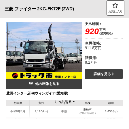
三菱
ファイター
2KG-FK72F (2WD)
お気に入り
支払総額：
920
万円
(消費税込)
車両価格:
911.8万円
諸費用:
8.2万円
詳細を見る
他の画像を見る
豊田インター店/㈱ウィンガイア(愛知県)
もっと見る
初年度
走行
サイズ
車検
積載
車検有
令和8年4月
1,120(km)
中型
3,450(kg)
(2028年4月)
地域
内寸(mm)
外寸(mm)
本体色
修復歴
L:5,900
ホワイト系