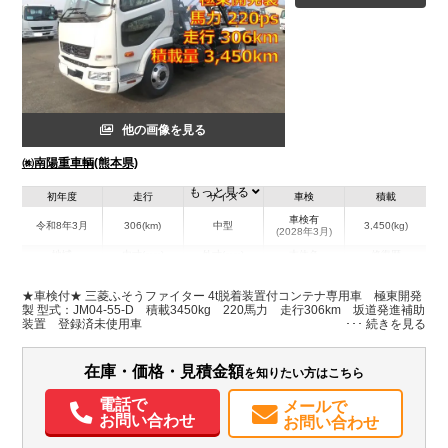
他の画像を見る
㈱南陽重車輌(熊本県)
もっと見る
初年度
走行
サイズ
車検
積載
車検有
令和8年3月
306(km)
中型
3,450(kg)
(2028年3月)
地域
内寸(mm)
外寸(mm)
本体色
修復歴
L:6,030
ホワイト系
熊本県
-
W:2,210
無
★車検付★ 三菱ふそうファイター 4t脱着装置付コンテナ専用車 極東開発
H:2,410
製 型式：JM04-55-D 積載3450kg 220馬力 走行306km 坂道発進補助
装置 登録済未使用車
装備情報
在庫・価格・見積金額
を知りたい方はこちら
エアコン
パワステ
パワーウィンドウ
電動格納ミラー
バックモニター
取扱説明書（一部含む）
メンテナンスノート（保証書）
PMマフラー
電話で
メールで
お問い合わせ
お問い合わせ