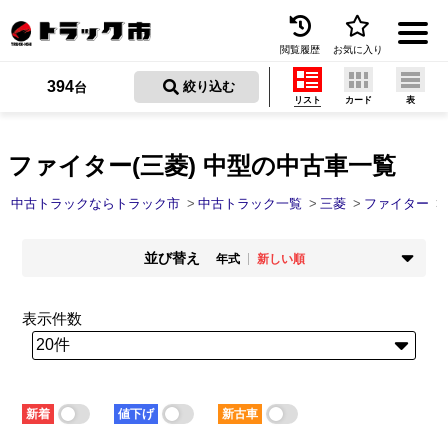
閲覧履歴
お気に入り
Menu
394
 絞り込む
台
リスト
カード
表
中古トラックを探す
トラック買取
ファイター(三菱) 中型の中古車一覧
トラック市とは
中古トラックならトラック市
中古トラック一覧
三菱
ファイター
加盟店一覧
並び替え
年式
新しい順
お問い合わせ
掲載時期
年式
新着順
古い順
新しい順
古い順
表示件数
お気に入り
走行距離
価格
少ない順
多い順
安い順
高い順
閲覧履歴
積載量
車検残
少ない順
多い順
短い順
長い順
保存した検索条件
新着
値下げ
新古車