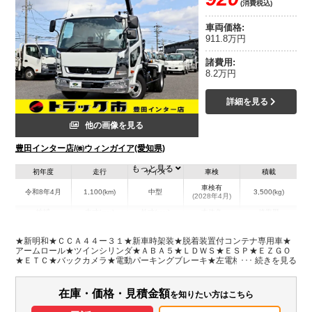
(消費税込)
車両価格:
911.8万円
諸費用:
8.2万円
詳細を見る
他の画像を見る
豊田インター店/㈱ウィンガイア(愛知県)
もっと見る
初年度
走行
サイズ
車検
積載
車検有
令和8年4月
1,100(km)
中型
3,500(kg)
(2028年4月)
地域
内寸(mm)
外寸(mm)
本体色
修復歴
L:5,900
ホワイト系
愛知県
-
W:2,230
無
★新明和★ＣＣＡ４４ー３１★新車時架装★脱着装置付コンテナ専用車★
H:2,470
アームロール★ツインシリンダ★ＡＢＡ５★ＬＤＷＳ★ＥＳＰ★ＥＺＧＯ
★ＥＴＣ★バックカメラ★電動パーキングブレーキ★左電格ミラー★オー
トＡＣ★キーレス★６Ｍ６０ターボ２２０馬力★上物動作確認済み！★保
装備情報
証書・取説・アームロール取説★Ｂ／Ｔオーディオ★メッキパーツ★フロ
アマット＆サイドバイザー
在庫・価格・見積金額
を知りたい方はこちら
エアコン
パワステ
パワーウィンドウ
ABS
エアバッグ
集中ドアロック
電動格納ミラー
ETC
バックモニター
取扱説明書（一部含む）