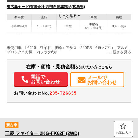
東広島ヤード/有限会社 西部自動車部品(広島県)
もっと見る
初年度
走行
サイズ
車検
積載
車検有
令和8年4月
1,000(km)
中型
3,400(kg)
(2028年4月)
地域
内寸(mm)
外寸(mm)
本体色
修復歴
L:6,210
L:8,460
ホワイト系
広島県
W:2,360
W:2,490
無
未使用車 L6210 ワイド 後輪エアサス 240PS 6速 パブコ アルミ
H:600
H:2,490
ブロック５方開 内フック6対
装備情報
在庫・価格・見積金額
を知りたい方はこちら
エアコン
パワステ
パワーウィンドウ
電話で
メールで
お問い合わせ
お問い合わせ
お問い合わせNo.
235-T26635
新古車
三菱
ファイター
2KG-FK62F (2WD)
お気に入り