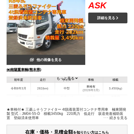
ASK
詳細を見る
他の画像を見る
㈱南陽重車輌(熊本県)
もっと見る
初年度
走行
サイズ
車検
積載
車検有
令和8年3月
282(km)
中型
3,450(kg)
(2028年3月)
地域
内寸(mm)
外寸(mm)
本体色
修復歴
L:6,030
ホワイト系
熊本県
-
W:2,210
無
★車検付★ 三菱ふそうファイター 4t脱着装置付コンテナ専用車 極東開発
H:2,410
製 型式：JM04-55-D 積載3450kg 220馬力 低走行 坂道発進補助装
置 登録済未使用車
装備情報
在庫・価格・見積金額
を知りたい方はこちら
エアコン
パワステ
パワーウィンドウ
電動格納ミラー
バックモニター