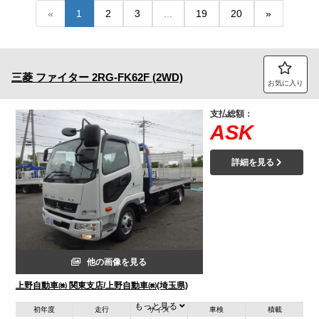
«
1
2
3
...
19
20
»
トラック市FC会員専用ページはこちら
ログイン
三菱
ファイター
2RG-FK62F (2WD)
お気に入り
支払総額：
ASK
詳細を見る
他の画像を見る
上野自動車㈱ 関東支店/上野自動車㈱(埼玉県)
もっと見る
初年度
走行
サイズ
車検
積載