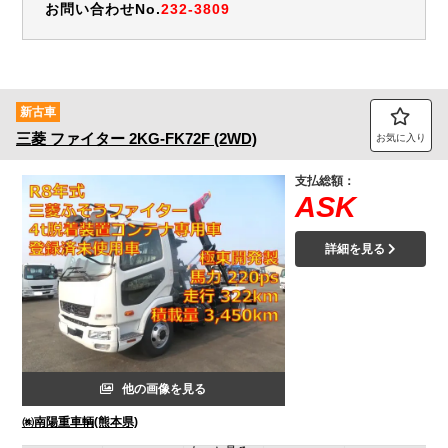
お問い合わせNo.
232-3809
新古車
三菱
ファイター
2KG-FK72F (2WD)
お気に入り
支払総額：
ASK
詳細を見る
他の画像を見る
㈱南陽重車輌(熊本県)