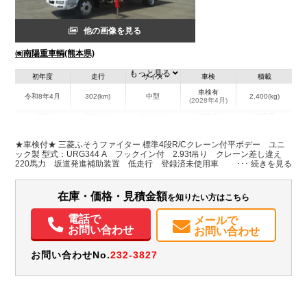
他の画像を見る
㈱南陽重車輌(熊本県)
もっと見る
初年度
走行
サイズ
車検
積載
車検有
令和8年4月
302(km)
中型
2,400(kg)
(2028年4月)
地域
内寸(mm)
外寸(mm)
本体色
修復歴
L:5,530
L:8,140
ホワイト系
熊本県
W:2,130
W:2,240
無
★車検付★ 三菱ふそうファイター 標準4段R/Cクレーン付平ボデー ユニ
H:400
H:3,010
ック製 型式：URG344 A フックイン付 2.93t吊り クレーン差し違え
220馬力 坂道発進補助装置 低走行 登録済未使用車
装備情報
在庫・価格・見積金額
を知りたい方はこちら
エアコン
パワステ
パワーウィンドウ
電動格納ミラー
バックモニター
取扱説明書（一部含む）
メンテナンスノート（保証書）
PMマフラー
電話で
メールで
お問い合わせ
お問い合わせ
お問い合わせNo.
232-3827