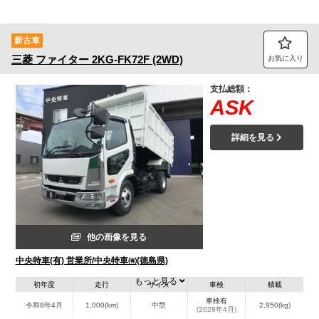
新古車
三菱
ファイター
2KG-FK72F (2WD)
お気に入り
支払総額：
ASK
詳細を見る
他の画像を見る
中央特車(有) 営業所/中央特車㈲(徳島県)
もっと見る
初年度
走行
サイズ
車検
積載
車検有
令和8年4月
1,000(km)
中型
2,950(kg)
(2028年4月)