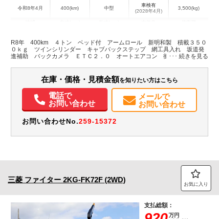
車検有
令和8年4月
400(km)
中型
3,500(kg)
(2028年4月)
地域
内寸(mm)
外寸(mm)
本体色
修復歴
L:6,120
ホワイト系
埼玉県
-
W:2,230
無
R8年 400km ４トン ベッド付 アームロール 新明和製 積載３５０
H:2,430
０ｋｇ ツインシリンダー キャブバックステップ 網工具入れ 坂道発
進補助 バックカメラ ＥＴＣ２．０ オートエアコン 衝突軽減ブレー
キ 車線逸脱警報 メッキ ６速ＭＴ 車検Ｒ１０年４月迄
装備情報
在庫・価格・見積金額
を知りたい方はこちら
エアコン
パワステ
パワーウィンドウ
ABS
エアバッグ
集中ドアロック
電動格納ミラー
ETC
バックモニター
電話で
メールで
お問い合わせ
お問い合わせ
お問い合わせNo.
259-15372
三菱
ファイター
2KG-FK72F (2WD)
お気に入り
支払総額：
920
万円