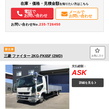
在庫・価格・見積金額
を知りたい方はこちら
エアコン
パワステ
パワーウィンドウ
電話で
メールで
お問い合わせ
お問い合わせ
お問い合わせNo.
235-T26450
新古車
三菱
ファイター
2KG-FK65F (2WD)
お気に入り
支払総額：
ASK
詳細を見る