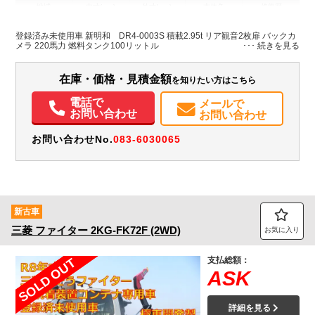
地域
内寸(mm)
外寸(mm)
本体色
修復歴
L:3,390
L:5,550
ホワイト系
徳島県
W:2,050
W:2,220
無
登録済み未使用車 新明和 DR4-0003S 積載2.95t リア観音2枚扉 バックカ
H:1,400
H:2,810
メラ 220馬力 燃料タンク100リットル
装備情報
在庫・価格・見積金額
を知りたい方はこちら
エアコン
パワステ
パワーウィンドウ
バックモニター
電話で
メールで
お問い合わせ
お問い合わせ
お問い合わせNo.
083-6030065
新古車
三菱
ファイター
2KG-FK72F (2WD)
お気に入り
支払総額：
SOLD OUT
ASK
詳細を見る