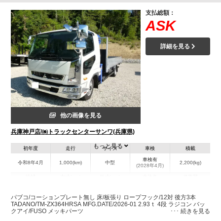
支払総額：
ASK
詳細を見る
他の画像を見る
兵庫神戸店/㈱トラックセンターサンワ(兵庫県)
もっと見る
初年度
走行
サイズ
車検
積載
車検有
令和8年4月
1,000(km)
中型
2,200(kg)
(2028年4月)
地域
内寸(mm)
外寸(mm)
本体色
修復歴
L:5,500
L:8,440
ホワイト系
兵庫県
W:2,340
W:2,490
無
パブコ/コーションプレート無し 床/板張り ロープフック/12対 後方3本
H:390
H:3,020
TADANO/TM-ZX364HRSA MFG.DATE/2026-01 2.93ｔ 4段 ラジコン バッ
クアイ/FUSO メッキパーツ
装備情報