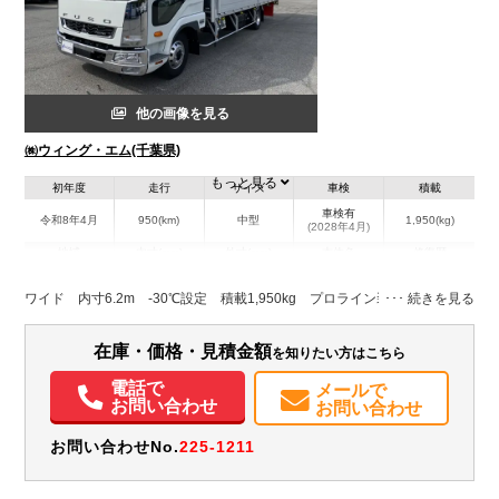
他の画像を見る
㈱ウィング・エム(千葉県)
もっと見る
初年度
走行
サイズ
車検
積載
車検有
令和8年4月
950(km)
中型
1,950(kg)
(2028年4月)
地域
内寸(mm)
外寸(mm)
本体色
修復歴
L:6,220
L:8,700
ホワイト系
千葉県
W:2,400
W:2,490
無
ワイド 内寸6.2m -30℃設定 積載1,950kg プロライン装備
H:2,200
H:3,330
装備情報
在庫・価格・見積金額
を知りたい方はこちら
エアコン
パワステ
パワーウィンドウ
ABS
エアバッグ
アルミホイール
電話で
メールで
お問い合わせ
お問い合わせ
集中ドアロック
電動格納ミラー
エアサスシート
ETC
バックモニター
取扱説明書（一部含む）
メンテナンスノート（保証書）
お問い合わせNo.
225-1211