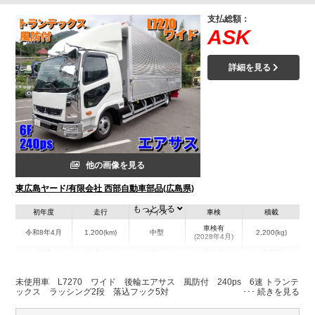
支払総額：
ASK
詳細を見る
他の画像を見る
東広島ヤード/有限会社 西部自動車部品(広島県)
もっと見る
初年度
走行
サイズ
車検
積載
車検有
令和8年4月
1,200(km)
中型
2,200(kg)
(2028年4月)
地域
内寸(mm)
外寸(mm)
本体色
修復歴
L:7,270
L:9,660
ホワイト系
広島県
W:2,400
W:2,490
無
未使用車 L7270 ワイド 後輪エアサス 風防付 240ps 6速 トランテ
H:2,400
H:3,460
ックス ラッシング2段 落込フック5対
装備情報