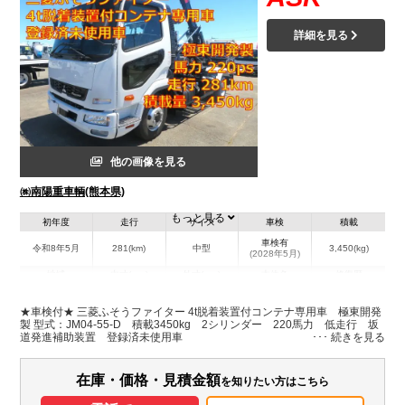
詳細を見る
他の画像を見る
㈱南陽重車輌(熊本県)
もっと見る
初年度
走行
サイズ
車検
積載
車検有
令和8年5月
281(km)
中型
3,450(kg)
(2028年5月)
地域
内寸(mm)
外寸(mm)
本体色
修復歴
L:6,030
ホワイト系
熊本県
-
W:2,210
無
★車検付★ 三菱ふそうファイター 4t脱着装置付コンテナ専用車 極東開発
H:2,410
製 型式：JM04-55-D 積載3450kg 2シリンダー 220馬力 低走行 坂
道発進補助装置 登録済未使用車
装備情報
在庫・価格・見積金額
を知りたい方はこちら
エアコン
パワステ
パワーウィンドウ
電動格納ミラー
バックモニター
取扱説明書（一部含む）
メンテナンスノート（保証書）
PMマフラー