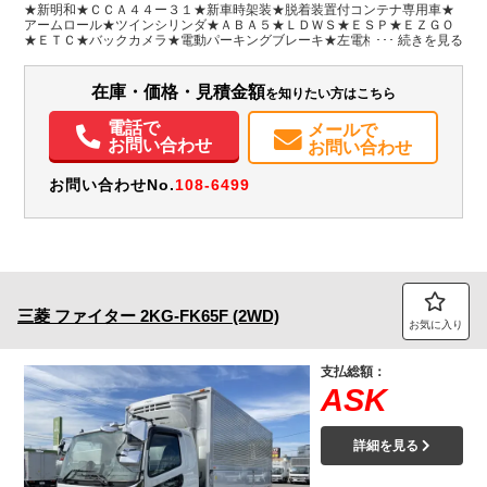
愛知県
-
W:2,230
無
★新明和★ＣＣＡ４４ー３１★新車時架装★脱着装置付コンテナ専用車★
H:2,430
アームロール★ツインシリンダ★ＡＢＡ５★ＬＤＷＳ★ＥＳＰ★ＥＺＧＯ
★ＥＴＣ★バックカメラ★電動パーキングブレーキ★左電格ミラー★オー
トＡＣ★キーレス★６Ｍ６０ターボ２２０馬力★上物動作確認済み！★保
装備情報
証書・取説・上物取説・スペアキー★Ｂ／Ｔオーディオ★メッキパーツ★
フロアマット＆サイドバイザー
在庫・価格・見積金額
を知りたい方はこちら
エアコン
パワステ
パワーウィンドウ
ABS
エアバッグ
集中ドアロック
ETC
バックモニター
取扱説明書（一部含む）
電話で
メールで
メンテナンスノート（保証書）
お問い合わせ
お問い合わせ
お問い合わせNo.
108-6499
三菱
ファイター
2KG-FK65F (2WD)
お気に入り
支払総額：
ASK
詳細を見る