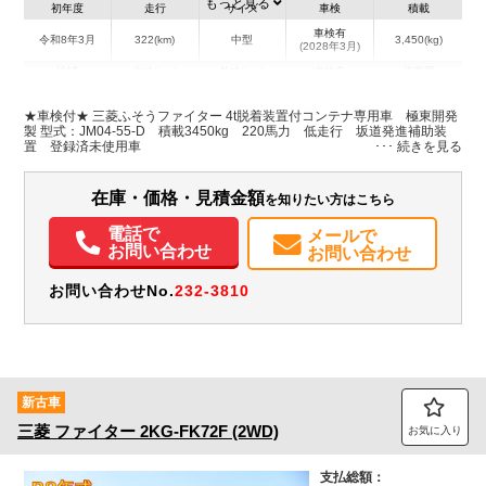
もっと見る
初年度
走行
サイズ
車検
積載
車検有
令和8年3月
322(km)
中型
3,450(kg)
(2028年3月)
地域
内寸(mm)
外寸(mm)
本体色
修復歴
L:6,030
ホワイト系
熊本県
-
W:2,210
無
★車検付★ 三菱ふそうファイター 4t脱着装置付コンテナ専用車 極東開発
H:2,410
製 型式：JM04-55-D 積載3450kg 220馬力 低走行 坂道発進補助装
置 登録済未使用車
装備情報
在庫・価格・見積金額
を知りたい方はこちら
エアコン
パワステ
パワーウィンドウ
電動格納ミラー
バックモニター
取扱説明書（一部含む）
メンテナンスノート（保証書）
PMマフラー
電話で
メールで
お問い合わせ
お問い合わせ
お問い合わせNo.
232-3810
新古車
三菱
ファイター
2KG-FK72F (2WD)
お気に入り
支払総額：