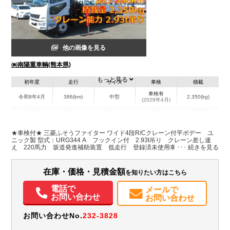
他の画像を見る
㈱南陽重車輌(熊本県)
もっと見る
初年度
走行
サイズ
車検
積載
車検有
令和8年4月
386(km)
中型
2,350(kg)
(2028年4月)
地域
内寸(mm)
外寸(mm)
本体色
修復歴
L:5,520
L:8,140
ホワイト系
熊本県
W:2,380
W:2,470
無
★車検付★ 三菱ふそうファイター ワイド4段R/Cクレーン付平ボデー ユ
H:400
H:3,020
ニック製 型式：URG344 A フックイン付 2.93t吊り クレーン差し違
え 220馬力 坂道発進補助装置 低走行 登録済未使用車
装備情報
在庫・価格・見積金額
を知りたい方はこちら
エアコン
パワステ
パワーウィンドウ
電動格納ミラー
バックモニター
取扱説明書（一部含む）
メンテナンスノート（保証書）
PMマフラー
電話で
メールで
お問い合わせ
お問い合わせ
お問い合わせNo.
232-3828