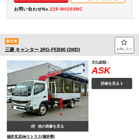
お問い合わせNo.
229-M0203MC
新古車
三菱
キャンター
2RG-FEB80 (2WD)
お気に入り
支払総額：
ASK
詳細を見る
他の画像を見る
福井支店/㈱リトラス(福井県)