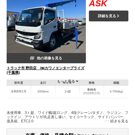
ASK
詳細を見る
他の画像を見る
トラック市 野田店 /㈱カワノエンタープライズ
(千葉県)
もっと見る
初年度
走行
サイズ
車検
積載
車検有
令和8年2月
200(km)
３t超
3,700(kg)
(2028年2月)
地域
内寸(mm)
外寸(mm)
本体色
修復歴
L:4,350
L:6,870
その他
千葉県
W:2,080
W:2,220
無
未使用車、3ｔ超、ワイド幅/超ロング、4段クレーン/タダノ、ラジコン、フ
H:370
H:2,800
ックイン、アウトリガ/丸足差し違い、セイコーラック、サイドバンパー、
道具箱、ETC2.0
装備情報