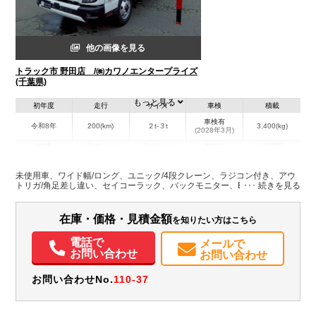
他の画像を見る
トラック市 野田店 /㈱カワノエンタープライズ
(千葉県)
もっと見る
初年度
走行
サイズ
車検
積載
車検有
令和8年
200(km)
２t-３t
3,400(kg)
(2028年3月)
地域
内寸(mm)
外寸(mm)
本体色
修復歴
L:3,700
L:6,180
その他
千葉県
W:2,080
W:2,220
－
未使用車、ワイド幅/ロング、ユニック/4段クレーン、ラジコン付き、アウ
H:370
H:2,760
トリガ/角足差し違い、セイコーラック、バックモニター、ETC2.0
装備情報
在庫・価格・見積金額
を知りたい方はこちら
エアコン
パワステ
パワーウィンドウ
ABS
エアバッグ
集中ドアロック
電話で
メールで
電動格納ミラー
ETC
バックモニター
取扱説明書（一部含む）
お問い合わせ
お問い合わせ
お問い合わせNo.
110-37