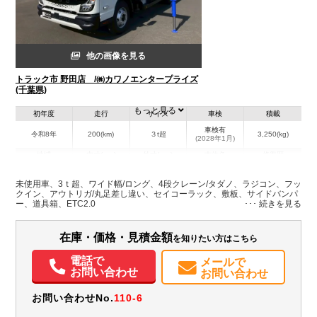
他の画像を見る
トラック市 野田店 /㈱カワノエンタープライズ
(千葉県)
もっと見る
初年度
走行
サイズ
車検
積載
車検有
令和8年
200(km)
３t超
3,250(kg)
(2028年1月)
地域
内寸(mm)
外寸(mm)
本体色
修復歴
L:4,350
L:6,830
その他
千葉県
W:2,080
W:2,220
－
未使用車、3ｔ超、ワイド幅/ロング、4段クレーン/タダノ、ラジコン、フッ
H:370
H:2,800
クイン、アウトリガ/丸足差し違い、セイコーラック、敷板、サイドバンパ
ー、道具箱、ETC2.0
装備情報
在庫・価格・見積金額
を知りたい方はこちら
エアコン
パワステ
パワーウィンドウ
ABS
エアバッグ
集中ドアロック
電動格納ミラー
ETC
バックモニター
取扱説明書（一部含む）
電話で
メールで
お問い合わせ
お問い合わせ
お問い合わせNo.
110-6