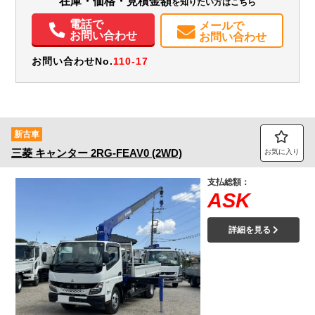
在庫・価格・見積金額
を知りたい方はこちら
エアコン
パワステ
パワーウィンドウ
ABS
エアバッグ
集中ドアロック
電動格納ミラー
ETC
バックモニター
取扱説明書（一部含む）
電話で
メールで
お問い合わせ
お問い合わせ
お問い合わせNo.
110-17
新古車
三菱
キャンター
2RG-FEAV0 (2WD)
お気に入り
支払総額：
ASK
詳細を見る