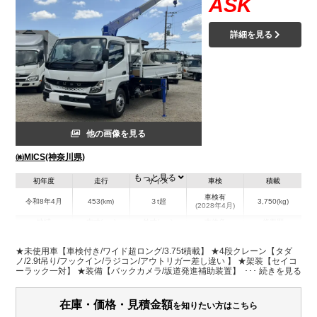
ASK
詳細を見る
他の画像を見る
㈱MICS(神奈川県)
もっと見る
初年度
走行
サイズ
車検
積載
車検有
令和8年4月
453(km)
３t超
3,750(kg)
(2028年4月)
地域
内寸(mm)
外寸(mm)
本体色
修復歴
L:4,350
L:6,870
ホワイト系
神奈川県
W:2,080
W:2,220
無
★未使用車【車検付き/ワイド超ロング/3.75t積載】 ★4段クレーン【タダ
H:380
H:2,800
ノ/2.9t吊り/フックイン/ラジコン/アウトリガー差し違い 】 ★架装【セイコ
ーラック一対】 ★装備【バックカメラ/坂道発進補助装置】
装備情報
在庫・価格・見積金額
を知りたい方はこちら
エアコン
パワステ
パワーウィンドウ
ABS
エアバッグ
電動格納ミラー