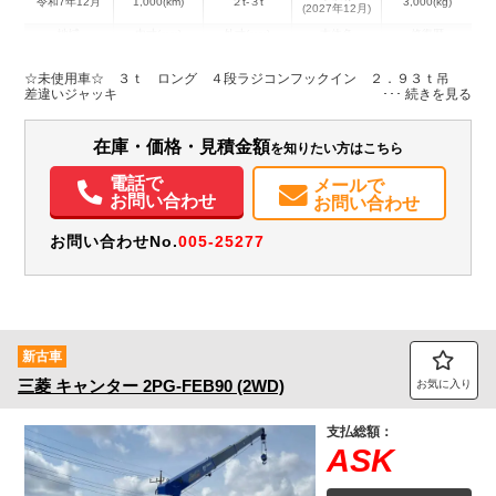
令和7年12月
1,000(km)
２t-３t
3,000(kg)
(2027年12月)
地域
内寸(mm)
外寸(mm)
本体色
修復歴
L:3,700
L:5,980
ホワイト系
愛媛県
W:1,780
W:1,930
無
☆未使用車☆ ３ｔ ロング ４段ラジコンフックイン ２．９３ｔ吊
H:370
H:2,770
差違いジャッキ
装備情報
在庫・価格・見積金額
を知りたい方はこちら
エアコン
パワステ
パワーウィンドウ
ABS
エアバッグ
集中ドアロック
電話で
メールで
電動格納ミラー
ETC
バックモニター
メンテナンスノート（保証書）
お問い合わせ
お問い合わせ
お問い合わせNo.
005-25277
新古車
三菱
キャンター
2PG-FEB90 (2WD)
お気に入り
支払総額：
ASK