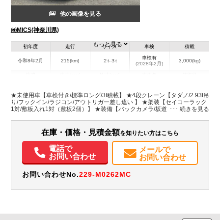
他の画像を見る
㈱MICS(神奈川県)
もっと見る
初年度
走行
サイズ
車検
積載
車検有
令和8年2月
215(km)
２t-３t
3,000(kg)
(2028年2月)
地域
内寸(mm)
外寸(mm)
本体色
修復歴
L:3,700
L:5,980
ホワイト系
神奈川県
W:1,790
W:1,930
無
★未使用車【車検付き/標準ロング/3t積載】 ★4段クレーン【タダノ/2.93t吊
H:375
H:2,770
り/フックイン/ラジコン/アウトリガー差し違い 】 ★架装【セイコーラック
1対/敷板入れ1対（敷板2個）】 ★装備【バックカメラ/坂道発進補助装置】
装備情報
在庫・価格・見積金額
を知りたい方はこちら
エアコン
パワステ
パワーウィンドウ
ABS
エアバッグ
電動格納ミラー
バックモニター
電話で
メールで
お問い合わせ
お問い合わせ
お問い合わせNo.
229-M0262MC