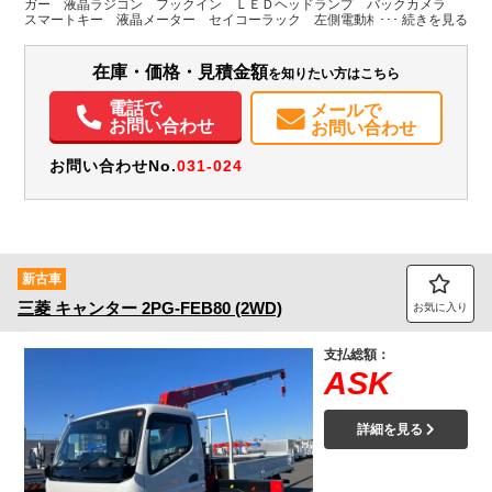
ガー 液晶ラジコン フックイン ＬＥＤヘッドランプ バックカメラ
スマートキー 液晶メーター セイコーラック 左側電動格納ミラー
装備情報
在庫・価格・見積金額
を知りたい方はこちら
エアコン
パワステ
パワーウィンドウ
ABS
エアバッグ
集中ドアロック
電動格納ミラー
バックモニター
取扱説明書（一部含む）
電話で
メールで
メンテナンスノート（保証書）
お問い合わせ
お問い合わせ
お問い合わせNo.
031-024
新古車
三菱
キャンター
2PG-FEB80 (2WD)
お気に入り
支払総額：
ASK
詳細を見る