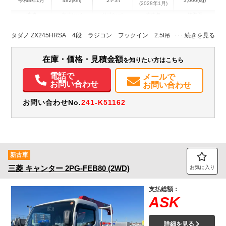
令和8年1月
482(km)
２t-３t
3,000(kg)
(2028年1月)
地域
内寸(mm)
外寸(mm)
本体色
修復歴
L:2,500
L:4,750
その他
群馬県
W:1,790
W:1,890
無
タダノ ZX245HRSA 4段 ラジコン フックイン 2.5t吊り ショート
H:380
H:2,620
装備情報
在庫・価格・見積金額
を知りたい方はこちら
エアコン
パワステ
パワーウィンドウ
ABS
エアバッグ
集中ドアロック
電話で
メールで
お問い合わせ
お問い合わせ
電動格納ミラー
バックモニター
取扱説明書（一部含む）
メンテナンスノート（保証書）
お問い合わせNo.
241-K51162
新古車
三菱
キャンター
2PG-FEB80 (2WD)
お気に入り
支払総額：
ASK
詳細を見る