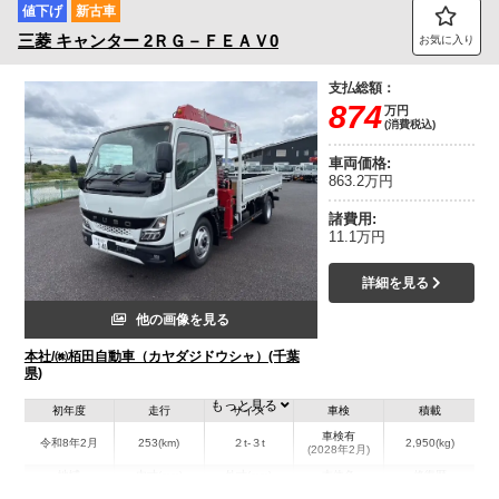
値下げ
新古車
三菱
キャンター
2ＲＧ－ＦＥＡＶ0
お気に入り
支払総額：
874
万円
(消費税込)
車両価格:
863.2万円
諸費用:
11.1万円
詳細を見る
他の画像を見る
本社/㈱栢田自動車（カヤダジドウシャ）(千葉
県)
もっと見る
初年度
走行
サイズ
車検
積載
車検有
令和8年2月
253(km)
２t-３t
2,950(kg)
(2028年2月)
地域
内寸(mm)
外寸(mm)
本体色
修復歴