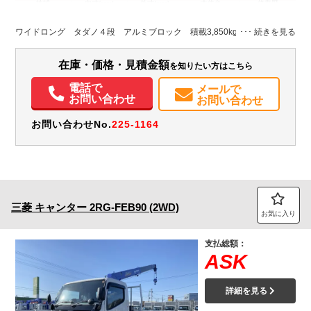
地域
内寸(mm)
外寸(mm)
本体色
修復歴
L:3,700
L:6,220
ホワイト系
千葉県
W:2,080
W:2,170
無
ワイドロング タダノ４段 アルミブロック 積載3,850kg DUONIC
H:410
H:2,810
装備情報
在庫・価格・見積金額
を知りたい方はこちら
エアコン
パワステ
パワーウィンドウ
ABS
エアバッグ
集中ドアロック
電話で
メールで
お問い合わせ
お問い合わせ
電動格納ミラー
ETC
バックモニター
取扱説明書（一部含む）
メンテナンスノート（保証書）
お問い合わせNo.
225-1164
三菱
キャンター
2RG-FEB90 (2WD)
お気に入り
支払総額：
ASK
詳細を見る