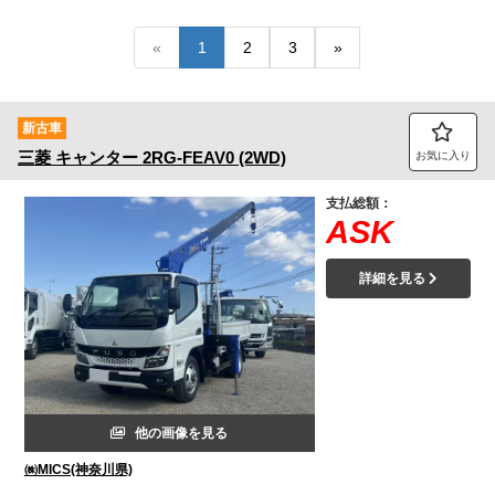
トラック市FC会員専用ページはこちら
«
1
2
3
»
ログイン
新古車
三菱
キャンター
2RG-FEAV0 (2WD)
お気に入り
支払総額：
ASK
詳細を見る
他の画像を見る
㈱MICS(神奈川県)