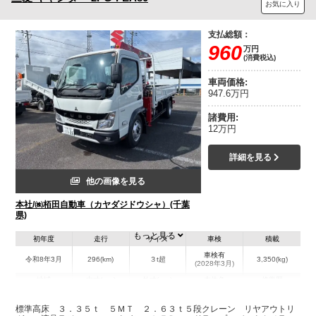
お気に入り
支払総額：
960
万円
(消費税込)
車両価格:
947.6万円
諸費用:
12万円
詳細を見る
他の画像を見る
本社/㈱栢田自動車（カヤダジドウシャ）(千葉
県)
もっと見る
初年度
走行
サイズ
車検
積載
車検有
令和8年3月
296(km)
３t超
3,350(kg)
(2028年3月)
地域
内寸(mm)
外寸(mm)
本体色
修復歴
L:3,720
L:5,980
ホワイト系
千葉県
W:1,780
W:1,930
無
標準高床 ３．３５ｔ ５ＭＴ ２．６３ｔ５段クレーン リヤアウトリ
H:380
H:2,750