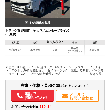
他の画像を見る
トラック市 野田店 /㈱カワノエンタープライズ
(千葉県)
もっと見る
初年度
走行
サイズ
車検
積載
車検有
令和8年2月
200(km)
３t超
3,300(kg)
(2028年2月)
地域
内寸(mm)
外寸(mm)
本体色
修復歴
L:4,360
L:6,830
その他
千葉県
W:2,080
W:2,220
無
未使用、3ｔ超、ワイド幅/超ロング、4段クレーン、ラジコン、フックイ
H:370
H:2,760
ン、アウトリガ/角足差し違い、セイコーラック、敷板、道具箱、バックモ
ニター、ETC2.0、ブーム/走行時後方格納
装備情報
在庫・価格・見積金額
を知りたい方はこちら
エアコン
パワステ
パワーウィンドウ
ABS
エアバッグ
集中ドアロック
電動格納ミラー
ETC
取扱説明書（一部含む）
電話で
メールで
お問い合わせ
お問い合わせ
お問い合わせNo.
110-14