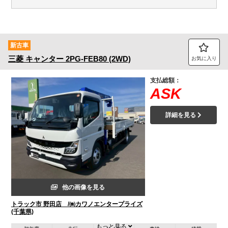
新古車
三菱
キャンター
2PG-FEB80 (2WD)
お気に入り
支払総額：
ASK
詳細を見る
他の画像を見る
トラック市 野田店 /㈱カワノエンタープライズ
(千葉県)
もっと見る