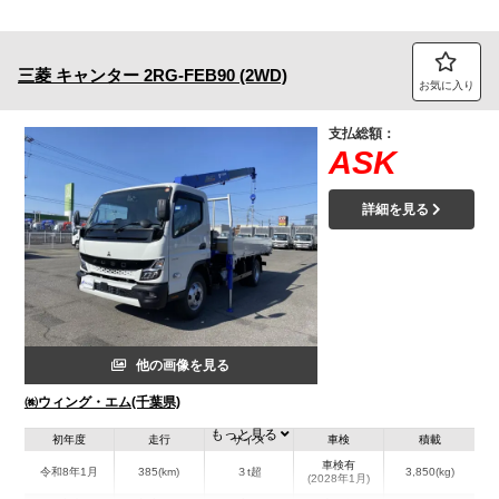
三菱
キャンター
2RG-FEB90 (2WD)
お気に入り
支払総額：
ASK
詳細を見る
他の画像を見る
㈱ウィング・エム(千葉県)
もっと見る
初年度
走行
サイズ
車検
積載
車検有
令和8年1月
385(km)
３t超
3,850(kg)
(2028年1月)