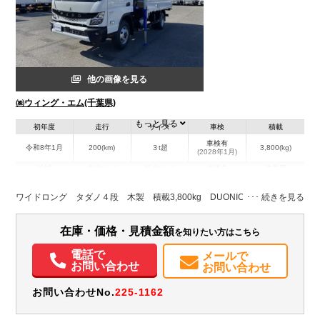
他の画像を見る
㈱ウィング・エム(千葉県)
もっと見る
初年度
走行
サイズ
車検
積載
車検有
令和8年1月
200(km)
３t超
3,800(kg)
(2028年1月)
地域
内寸(mm)
外寸(mm)
本体色
修復歴
L:3,700
L:6,220
ホワイト系
千葉県
W:2,080
W:2,800
無
ワイドロング タダノ４段 木製 積載3,800kg DUONIC
H:380
H:3,700
装備情報
在庫・価格・見積金額
を知りたい方はこちら
エアコン
パワステ
パワーウィンドウ
エアバッグ
集中ドアロック
電話で
メールで
お問い合わせ
お問い合わせ
電動格納ミラー
ETC
バックモニター
取扱説明書（一部含む）
メンテナンスノート（保証書）
お問い合わせNo.
225-1162