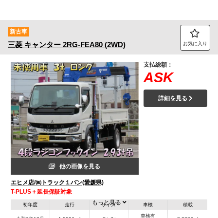
新古車
三菱
キャンター
2RG-FEA80 (2WD)
お気に入り
支払総額：
ASK
詳細を見る
他の画像を見る
エヒメ店/㈱トラック１バン(愛媛県)
T-PLUS＋延長保証対象
もっと見る
初年度
走行
サイズ
車検
積載
車検有