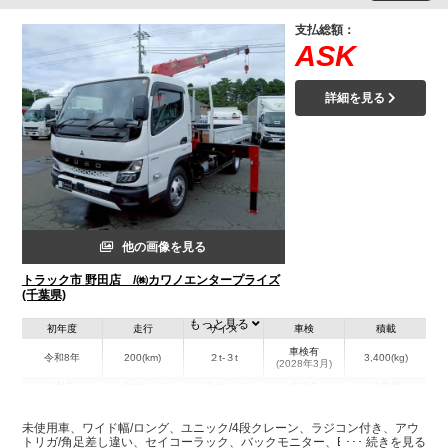
支払総額：
ASK
詳細を見る
他の画像を見る
トラック市 野田店 /㈱カワノエンタープライズ
(千葉県)
もっと見る
初年度
走行
サイズ
車検
積載
車検有
令和8年
200(km)
２t-３t
3,400(kg)
(2028年3月)
地域
内寸(mm)
外寸(mm)
本体色
修復歴
L:3,700
L:6,180
その他
千葉県
W:2,080
W:2,220
－
未使用車、ワイド幅/ロング、ユニック/4段クレーン、ラジコン付き、アウ
H:370
H:2,760
トリガ/角足差し違い、セイコーラック、バックモニター、ETC2.0