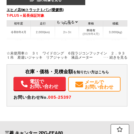
エヒメ店/㈱トラック１バン(愛媛県)
T-PLUS＋延長保証対象
もっと見る
初年度
走行
サイズ
車検
積載
車検有
令和8年4月
2,000(km)
２t-３t
3,000(kg)
(2028年4月)
地域
内寸(mm)
外寸(mm)
本体色
修復歴
L:3,700
L:6,180
ホワイト系
愛媛県
W:2,070
W:2,220
無
☆未使用車☆ ３ｔ ワイドロング ６段ラジコンフックイン ２．９３
H:370
H:2,890
ｔ吊 差違いジャッキ リアジャッキ 液晶メーター
装備情報
在庫・価格・見積金額
を知りたい方はこちら
エアコン
パワステ
パワーウィンドウ
ABS
エアバッグ
集中ドアロック
電話で
メールで
電動格納ミラー
バックモニター
メンテナンスノート（保証書）
お問い合わせ
お問い合わせ
お問い合わせNo.
005-25397
三菱
キャンター
2PG-FEA80