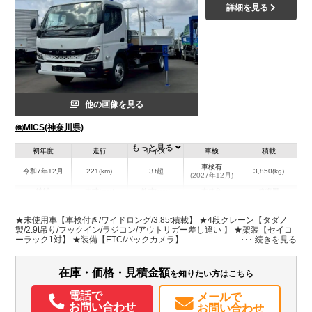
詳細を見る
他の画像を見る
㈱MICS(神奈川県)
もっと見る
初年度
走行
サイズ
車検
積載
車検有
令和7年12月
221(km)
３t超
3,850(kg)
(2027年12月)
地域
内寸(mm)
外寸(mm)
本体色
修復歴
L:3,700
L:6,220
ホワイト系
神奈川県
W:2,080
W:2,220
無
★未使用車【車検付き/ワイドロング/3.85t積載】 ★4段クレーン【タダノ
H:380
H:2,800
製/2.9t吊り/フックイン/ラジコン/アウトリガー差し違い 】 ★架装【セイコ
ーラック1対】 ★装備【ETC/バックカメラ】
装備情報
在庫・価格・見積金額
を知りたい方はこちら
エアコン
パワステ
パワーウィンドウ
ABS
エアバッグ
電動格納ミラー
ETC
バックモニター
メンテナンスノート（保証書）
電話で
メールで
お問い合わせ
お問い合わせ