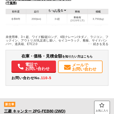
(千葉県)
もっと見る
初年度
走行
サイズ
車検
積載
車検有
令和8年
200(km)
３t超
3,750(kg)
(2028年1月)
地域
内寸(mm)
外寸(mm)
本体色
修復歴
L:4,350
L:6,870
その他
千葉県
W:2,080
W:2,220
－
未使用車、3ｔ超、ワイド幅/超ロング、4段クレーン/タダノ、ラジコン、フ
H:370
H:2,800
ックイン、アウトリガ/丸足差し違い、セイコーラック、敷板、サイドバン
パー、道具箱、ETC2.0
装備情報
在庫・価格・見積金額
を知りたい方はこちら
エアコン
パワステ
パワーウィンドウ
ABS
エアバッグ
集中ドアロック
電動格納ミラー
ETC
バックモニター
取扱説明書（一部含む）
電話で
メールで
お問い合わせ
お問い合わせ
お問い合わせNo.
110-5
新古車
三菱
キャンター
2PG-FEB80 (2WD)
お気に入り