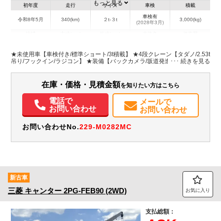
もっと見る
初年度
走行
サイズ
車検
積載
車検有
令和8年5月
340(km)
２t-３t
3,000(kg)
(2028年3月)
地域
内寸(mm)
外寸(mm)
本体色
修復歴
L:2,500
L:4,750
ホワイト系
神奈川県
W:1,790
W:1,890
無
★未使用車【車検付き/標準ショート/3t積載】 ★4段クレーン【タダノ/2.53t
H:375
H:2,640
吊り/フックイン/ラジコン】 ★装備【バックカメラ/坂道発進補助装置】
装備情報
在庫・価格・見積金額
を知りたい方はこちら
エアコン
パワステ
パワーウィンドウ
ABS
エアバッグ
バックモニター
電話で
メールで
お問い合わせ
お問い合わせ
お問い合わせNo.
229-M0282MC
新古車
三菱
キャンター
2PG-FEB90 (2WD)
お気に入り
支払総額：