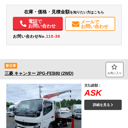
装備情報
在庫・価格・見積金額
を知りたい方はこちら
エアコン
パワステ
パワーウィンドウ
ABS
エアバッグ
集中ドアロック
電話で
メールで
電動格納ミラー
ETC
バックモニター
取扱説明書（一部含む）
お問い合わせ
お問い合わせ
お問い合わせNo.
110-36
新古車
三菱
キャンター
2PG-FEB80 (2WD)
お気に入り
支払総額：
ASK
詳細を見る