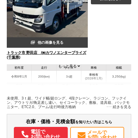
他の画像を見る
トラック市 野田店 /㈱カワノエンタープライズ
(千葉県)
もっと見る
初年度
走行
サイズ
車検
積載
車検有
令和8年1月
200(km)
３t超
3,250(kg)
(2028年1月)
地域
内寸(mm)
外寸(mm)
本体色
修復歴
L:4,350
L:6,830
その他
千葉県
W:2,080
W:2,180
－
未使用、3ｔ超、ワイド幅/超ロング、4段クレーン、ラジコン、フックイ
H:370
H:2,760
ン、アウトリガ/角足差し違い、セイコーラック、敷板、道具箱、バックモ
ニター、ETC2.0、ブーム/走行時後方格納
装備情報
在庫・価格・見積金額
を知りたい方はこちら
エアコン
パワステ
パワーウィンドウ
ABS
エアバッグ
集中ドアロック
電動格納ミラー
ETC
バックモニター
取扱説明書（一部含む）
電話で
メールで
お問い合わせ
お問い合わせ