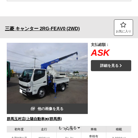
三菱
キャンター
2RG-FEAV0 (2WD)
お気に入り
支払総額：
ASK
詳細を見る
他の画像を見る
群馬玉村店/上陽自動車㈱(群馬県)
もっと見る
初年度
走行
サイズ
車検
積載
車検有