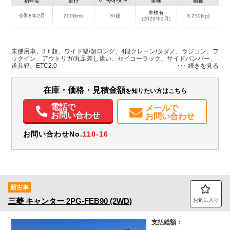
初年度
走行
サイズ
車検
積載
車検有
令和8年2月
200(km)
３t超
3,250(kg)
(2028年2月)
地域
内寸(mm)
外寸(mm)
本体色
修復歴
L:4,350
L:6,830
その他
千葉県
W:2,080
W:2,220
無
未使用車、3ｔ超、ワイド幅/超ロング、4段クレーン/タダノ、ラジコン、フ
H:370
H:2,800
ックイン、アウトリガ/丸足差し違い、セイコーラック、サイドバンパー、
道具箱、ETC2.0
装備情報
在庫・価格・見積金額
を知りたい方はこちら
エアコン
パワステ
パワーウィンドウ
ABS
エアバッグ
集中ドアロック
電動格納ミラー
ETC
バックモニター
取扱説明書（一部含む）
電話で
メールで
お問い合わせ
お問い合わせ
お問い合わせNo.
110-16
新古車
三菱
キャンター
2PG-FEB90 (2WD)
お気に入り
支払総額：