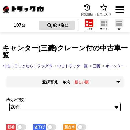
閲覧履歴
お気に入り
Menu
107
 絞り込む
台
リスト
カード
表
中古トラックを探す
トラック買取
キャンター(三菱)クレーン付の中古車一
覧
トラック市とは
中古トラックならトラック市
中古トラック一覧
三菱
キャンター
加盟店一覧
並び替え
お問い合わせ
年式
新しい順
掲載時期
年式
お気に入り
新着順
古い順
新しい順
古い順
表示件数
走行距離
価格
閲覧履歴
少ない順
多い順
安い順
高い順
積載量
車検残
保存した検索条件
少ない順
多い順
短い順
長い順
新着
値下げ
新古車