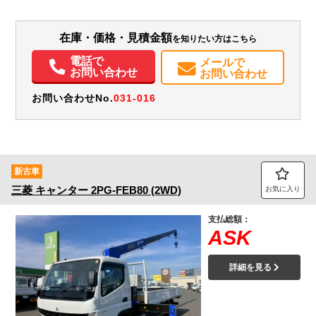
L:3,640
L:5,980
ホワイト系
千葉県
W:1,790
W:1,930
無
H:380
H:2,660
在庫・価格・見積金額
を知りたい方はこちら
装備情報
電話で
メールで
エアコン
パワステ
パワーウィンドウ
ABS
エアバッグ
集中ドアロック
お問い合わせ
お問い合わせ
電動格納ミラー
バックモニター
取扱説明書（一部含む）
メンテナンスノート（保証書）
お問い合わせNo.
031-016
新古車
三菱
キャンター
2PG-FEB80 (2WD)
お気に入り
支払総額：
ASK
詳細を見る