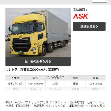
支払総額：
ASK
詳細を見る
他の画像を見る
ウシトラ 京都支店/㈱ウシジマ(京都府)
もっと見る
初年度
走行
サイズ
車検
積載
令和2年12月
465,476(km)
大型
抹消
13,800(kg)
地域
内寸(mm)
外寸(mm)
本体色
修復歴
L:9,640
イエロー系
京都府
W:2,400
-
無
H:2,650
4軸！ハイルーフ！リヤエアサス！エスコット！ 煽り4方開 セイコーラッ
ク2対 回転式中柱 鳥居型引出しフック9対 LED庫内灯4個