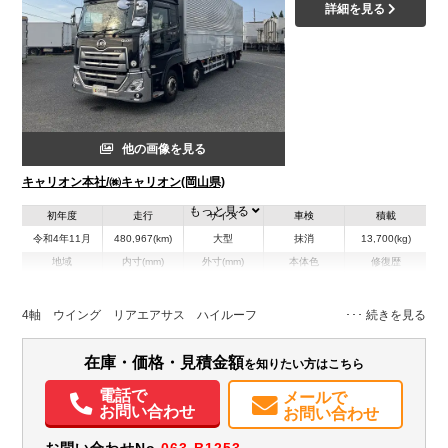
詳細を見る
他の画像を見る
キャリオン本社/㈱キャリオン(岡山県)
もっと見る
初年度
走行
サイズ
車検
積載
令和4年11月
480,967(km)
大型
抹消
13,700(kg)
地域
内寸(mm)
外寸(mm)
本体色
修復歴
L:9,620
L:11,990
その他
岡山県
W:2,400
W:2,490
無
H:2,650
H:3,800
4軸 ウイング リアエアサス ハイルーフ
装備情報
在庫・価格・見積金額
を知りたい方はこちら
パワステ
パワーウィンドウ
バックモニター
記録簿（一部含む）
電話で
メールで
PMマフラー
Sリミッタ
お問い合わせ
お問い合わせ
お問い合わせNo.
063-B1253