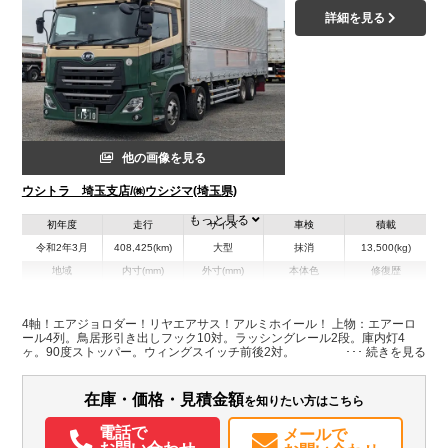
詳細を見る
他の画像を見る
ウシトラ 埼玉支店/㈱ウシジマ(埼玉県)
もっと見る
初年度
走行
サイズ
車検
積載
令和2年3月
408,425(km)
大型
抹消
13,500(kg)
地域
内寸(mm)
外寸(mm)
本体色
修復歴
L:9,600
L:11,980
グリーン系
埼玉県
W:2,400
W:2,490
無
H:2,610
H:3,790
4軸！エアジョロダー！リヤエアサス！アルミホイール！ 上物：エアーロ
ール4列。鳥居形引き出しフック10対。ラッシングレール2段。庫内灯4
ヶ。90度ストッパー。ウィングスイッチ前後2対。
装備情報
エアコン
パワステ
パワーウィンドウ
エアバッグ
電動格納ミラー
ETC
在庫・価格・見積金額
を知りたい方はこちら
バックモニター
記録簿（一部含む）
電話で
メールで