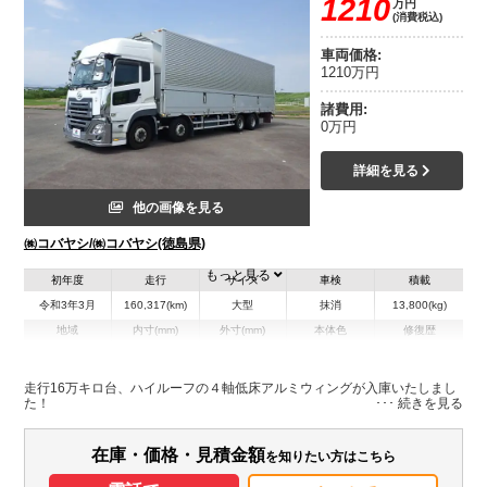
1210
万円
(消費税込)
車両価格:
1210万円
諸費用:
0万円
詳細を見る
他の画像を見る
㈱コバヤシ/㈱コバヤシ(徳島県)
もっと見る
初年度
走行
サイズ
車検
積載
令和3年3月
160,317(km)
大型
抹消
13,800(kg)
地域
内寸(mm)
外寸(mm)
本体色
修復歴
L:9,600
L:11,980
ホワイト系
徳島県
W:2,400
W:2,490
無
H:2,650
H:3,790
走行16万キロ台、ハイルーフの４軸低床アルミウィングが入庫いたしまし
た！
装備情報
在庫・価格・見積金額
を知りたい方はこちら
エアコン
パワステ
パワーウィンドウ
ABS
エアバッグ
電動格納ミラー
ETC
バックモニター
PMマフラー
Sリミッタ