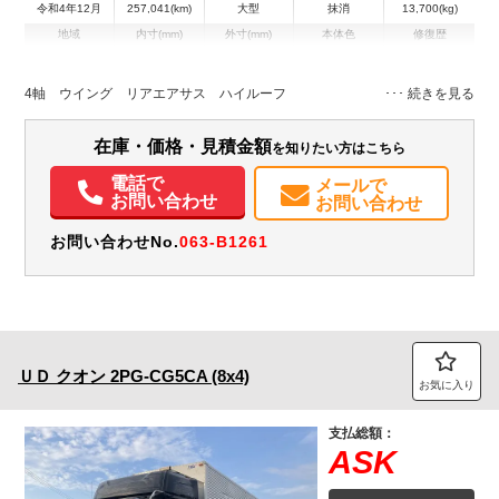
令和4年12月
257,041(km)
大型
抹消
13,700(kg)
地域
内寸(mm)
外寸(mm)
本体色
修復歴
L:9,610
L:11,980
その他
岡山県
W:2,400
W:2,490
無
H:2,650
H:3,790
4軸 ウイング リアエアサス ハイルーフ
装備情報
在庫・価格・見積金額
を知りたい方はこちら
パワステ
パワーウィンドウ
バックモニター
記録簿（一部含む）
電話で
メールで
PMマフラー
Sリミッタ
お問い合わせ
お問い合わせ
お問い合わせNo.
063-B1261
ＵＤ
クオン
2PG-CG5CA (8x4)
お気に入り
支払総額：
ASK