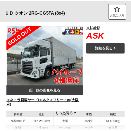
ＵＤ
クオン
2RG-CG5FA (8x4)
お気に入り
支払総額：
SOLD OUT
ASK
詳細を見る
他の画像を見る
エネトラ貝塚ヤード/エネクスフリート㈱(大阪
府)
もっと見る
初年度
走行
サイズ
車検
積載
令和5年1月
116,290(km)
大型
車検切
13,600(kg)
地域
内寸(mm)
外寸(mm)
本体色
修復歴