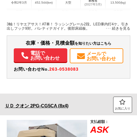
車検有
令和2年3月
452,544(km)
大型
13,500(kg)
(2027年3月)
地域
内寸(mm)
外寸(mm)
本体色
修復歴
L:9,590
L:11,990
ホワイト系
福岡県
W:2,370
W:2,490
無
3軸！リヤエアサス！AT車！ ラッシングレール2段。LED庫内灯4ケ。引き
H:2,490
H:3,790
出しフック9対。パレティナガイド。後部床縞板。
在庫・価格・見積金額
を知りたい方はこちら
電話で
メールで
お問い合わせ
お問い合わせ
お問い合わせNo.
263-0538083
ＵＤ
クオン
2PG-CG5CA (8x4)
お気に入り
支払総額：
ASK