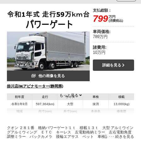
支払総額：
799
万円
(消費税込)
車両価格:
789万円
諸費用:
10万円
詳細を見る
他の画像を見る
掛川店/㈱アビナモーター(静岡県)
もっと見る
初年度
走行
サイズ
車検
積載
令和1年9月
597,364(km)
大型
抹消
13,000(kg)
地域
内寸(mm)
外寸(mm)
本体色
修復歴
L:9,640
L:11,970
その他
静岡県
W:2,400
W:2,490
無
H:2,630
H:3,770
クオン ２８１番 格納パワーゲート１ｔ 積載１３ｔ 大型 アルミウイン
グアルミウィング ＥＴＣ キーレス 左電動格納ミラー 左右電動角度
調整ミラー バックカメラ 後輪エアサス ベット 車検証サイズ１１９
装備情報