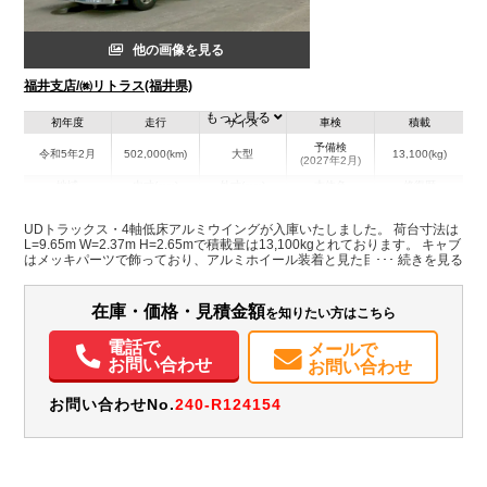
他の画像を見る
福井支店/㈱リトラス(福井県)
もっと見る
初年度
走行
サイズ
車検
積載
予備検
令和5年2月
502,000(km)
大型
13,100(kg)
(2027年2月)
地域
内寸(mm)
外寸(mm)
本体色
修復歴
ホワイト系
福井県
-
-
無
UDトラックス・4軸低床アルミウイングが入庫いたしました。 荷台寸法は
L=9.65m W=2.37m H=2.65mで積載量は13,100kgとれております。 キャブ
はメッキパーツで飾っており、アルミホイール装着と見た目も格好いい1台
装備情報
です！ 車検は令和9年2月までとたっぷり残っております。是非この機会に
お問い合わせ下さい。
パワステ
パワーウィンドウ
ABS
エアバッグ
電動格納ミラー
在庫・価格・見積金額
を知りたい方はこちら
バックモニター
電話で
メールで
お問い合わせ
お問い合わせ
お問い合わせNo.
240-R124154