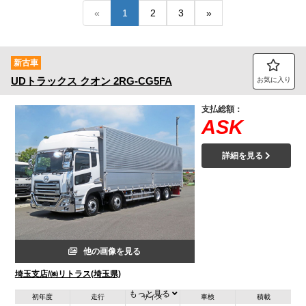
«
1
2
3
»
トラック市FC会員専用ページはこちら
ログイン
新古車
UDトラックス
クオン
2RG-CG5FA
お気に入り
支払総額：
ASK
詳細を見る
他の画像を見る
埼玉支店/㈱リトラス(埼玉県)
もっと見る
初年度
走行
サイズ
車検
積載