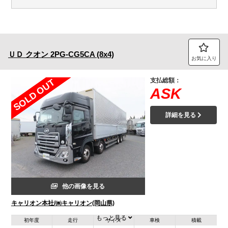
ＵＤ
クオン
2PG-CG5CA (8x4)
お気に入り
支払総額：
SOLD OUT
ASK
詳細を見る
他の画像を見る
キャリオン本社/㈱キャリオン(岡山県)
もっと見る
初年度
走行
サイズ
車検
積載