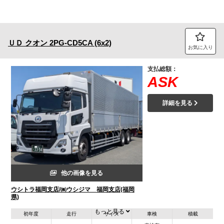
ＵＤ
クオン
2PG-CD5CA (6x2)
お気に入り
支払総額：
ASK
詳細を見る
他の画像を見る
ウシトラ福岡支店/㈱ウシジマ 福岡支店(福岡
県)
もっと見る
初年度
走行
サイズ
車検
積載