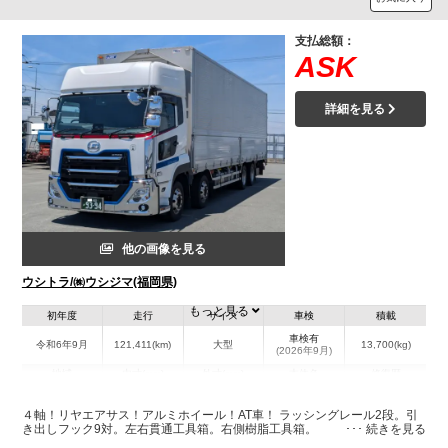
支払総額：
ASK
詳細を見る
他の画像を見る
ウシトラ/㈱ウシジマ(福岡県)
もっと見る
初年度
走行
サイズ
車検
積載
車検有
令和6年9月
121,411(km)
大型
13,700(kg)
(2026年9月)
地域
内寸(mm)
外寸(mm)
本体色
修復歴
L:9,610
L:11,980
ホワイト系
福岡県
W:2,410
W:2,490
無
４軸！リヤエアサス！アルミホイール！AT車！ ラッシングレール2段。引
H:2,640
H:3,780
き出しフック9対。左右貫通工具箱。右側樹脂工具箱。