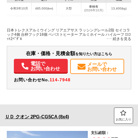
車検有
令和3年10月
485,000(km)
大型
13,400(kg)
(2026年10月)
地域
内寸(mm)
外寸(mm)
本体色
修復歴
L:9,600
L:11,980
その他
北海道
W:2,340
W:2,490
無
日本トレクスアルミウイング リアエアサス ラッシングレール2段 セイコラ
H:2,650
H:3,800
ック4個 台枠フック18個 ベバストヒーター アルミホイール ハイルーフ ｴｽｺ
ｯﾄ2ﾍﾟﾀﾞﾙ
装備情報
在庫・価格・見積金額
を知りたい方はこちら
エアコン
パワステ
パワーウィンドウ
ABS
エアバッグ
バックモニター
電話で
メールで
お問い合わせ
お問い合わせ
お問い合わせNo.
114-7948
ＵＤ
クオン
2PG-CG5CA (8x4)
お気に入り
支払総額：