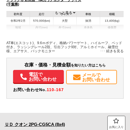
(千葉県)
もっと見る
初年度
走行
サイズ
車検
積載
令和2年2月
570,000(km)
大型
抹消
13,400(kg)
地域
内寸(mm)
外寸(mm)
本体色
修復歴
L:9,620
L:11,980
ホワイト系
千葉県
W:2,410
W:2,490
無
H:2,620
H:3,770
AT車(エスコット)、9.6ｍボディ、格納パワーゲート、ハイルーフ、ベッド
付き、ラッシングレール2段、引出フック9対、アルミホイール、融雪仕
様、エアサス、バックモニター
装備情報
エアコン
パワステ
パワーウィンドウ
ABS
エアバッグ
アルミホイール
在庫・価格・見積金額
を知りたい方はこちら
集中ドアロック
電動格納ミラー
エアサスシート
バックモニター
電話で
メールで
お問い合わせ
お問い合わせ
お問い合わせNo.
110-167
ＵＤ
クオン
2PG-CG5CA (8x4)
お気に入り