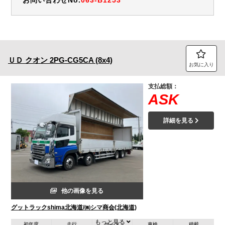
ＵＤ
クオン
2PG-CG5CA (8x4)
お気に入り
支払総額：
ASK
詳細を見る
他の画像を見る
グットラックshima北海道/㈱シマ商会(北海道)
もっと見る
初年度
走行
サイズ
車検
積載