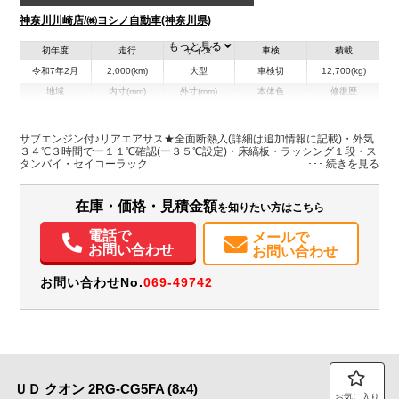
神奈川川崎店/㈱ヨシノ自動車(神奈川県)
もっと見る
初年度
走行
サイズ
車検
積載
令和7年2月
2,000(km)
大型
車検切
12,700(kg)
地域
内寸(mm)
外寸(mm)
本体色
修復歴
L:9,420
その他
神奈川県
W:2,380
-
－
H:2,390
サブエンジン付♪リアエアサス★全面断熱入(詳細は追加情報に記載)・外気
３４℃３時間でー１１℃確認(ー３５℃設定)・床縞板・ラッシング１段・ス
タンバイ・セイコーラック
装備情報
エアコン
パワステ
パワーウィンドウ
エアバッグ
集中ドアロック
在庫・価格・見積金額
を知りたい方はこちら
電動格納ミラー
ETC
バックモニター
メンテナンスノート（保証書）
電話で
メールで
お問い合わせ
お問い合わせ
お問い合わせNo.
069-49742
ＵＤ
クオン
2RG-CG5FA (8x4)
お気に入り