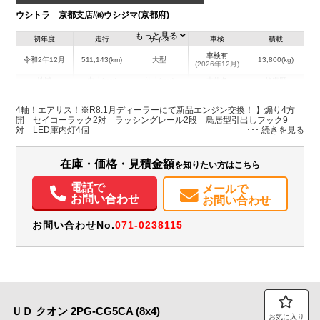
ウシトラ 京都支店/㈱ウシジマ(京都府)
もっと見る
初年度
走行
サイズ
車検
積載
車検有
令和2年12月
511,143(km)
大型
13,800(kg)
(2026年12月)
地域
内寸(mm)
外寸(mm)
本体色
修復歴
L:9,610
グリーン系
京都府
W:2,405
-
無
4軸！エアサス！※R8.1月ディーラーにて新品エンジン交換！ 】煽り4方
H:2,650
開 セイコーラック2対 ラッシングレール2段 鳥居型引出しフック9
対 LED庫内灯4個
在庫・価格・見積金額
を知りたい方はこちら
電話で
メールで
お問い合わせ
お問い合わせ
お問い合わせNo.
071-0238115
ＵＤ
クオン
2PG-CG5CA (8x4)
お気に入り