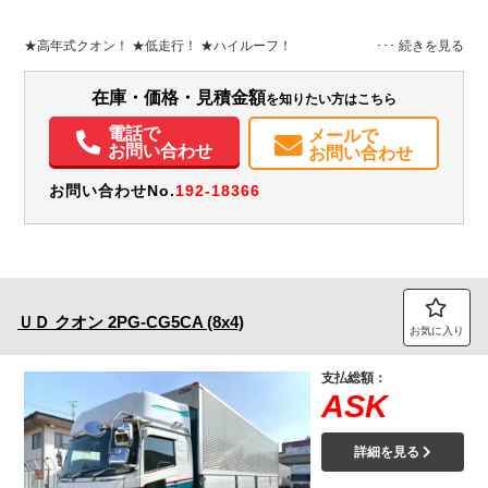
L:9,640
L:11,990
ホワイト系
大阪府
W:2,370
W:2,490
無
H:2,650
H:3,790
★高年式クオン！ ★低走行！ ★ハイルーフ！
装備情報
在庫・価格・見積金額
を知りたい方はこちら
エアコン
パワステ
パワーウィンドウ
ABS
エアバッグ
集中ドアロック
電話で
メールで
電動格納ミラー
ETC
バックモニター
お問い合わせ
お問い合わせ
お問い合わせNo.
192-18366
ＵＤ
クオン
2PG-CG5CA (8x4)
お気に入り
支払総額：
ASK
詳細を見る