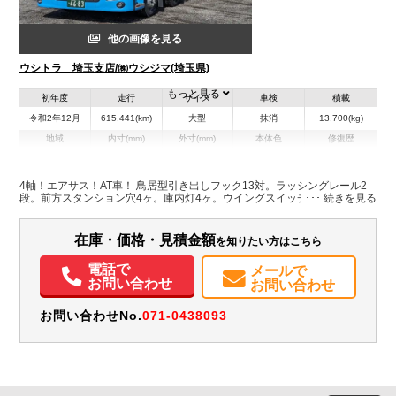
他の画像を見る
ウシトラ 埼玉支店/㈱ウシジマ(埼玉県)
もっと見る
初年度
走行
サイズ
車検
積載
令和2年12月
615,441(km)
大型
抹消
13,700(kg)
地域
内寸(mm)
外寸(mm)
本体色
修復歴
L:9,640
L:11,990
ブルー系
埼玉県
W:2,400
W:2,490
無
H:2,640
H:3,790
4軸！エアサス！AT車！ 鳥居型引き出しフック13対。ラッシングレール2
段。前方スタンション穴4ヶ。庫内灯4ヶ。ウイングスイッチ前後2対。
在庫・価格・見積金額
を知りたい方はこちら
電話で
メールで
お問い合わせ
お問い合わせ
お問い合わせNo.
071-0438093