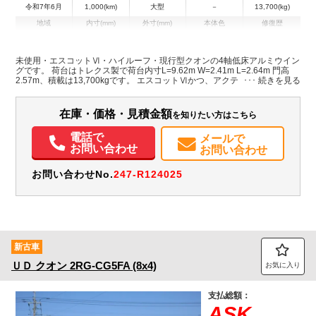
令和7年6月
1,000(km)
大型
－
13,700(kg)
地域
内寸(mm)
外寸(mm)
本体色
修復歴
その他
埼玉県
-
-
未使用・エスコットⅥ・ハイルーフ・現行型クオンの4軸低床アルミウイン
グです。 荷台はトレクス製で荷台内寸L=9.62m W=2.41m L=2.64m 門高
装備情報
2.57m、積載は13,700kgです。 エスコットⅥかつ、アクティブステアリン
グ付きで非常に乗り心地も快適な1台です。 是非お早めにお問い合わせく
エアコン
パワステ
パワーウィンドウ
ABS
エアバッグ
電動格納ミラー
ださい。
ETC
バックモニター
在庫・価格・見積金額
を知りたい方はこちら
電話で
メールで
お問い合わせ
お問い合わせ
お問い合わせNo.
247-R124025
新古車
ＵＤ
クオン
2RG-CG5FA (8x4)
お気に入り
支払総額：
ASK