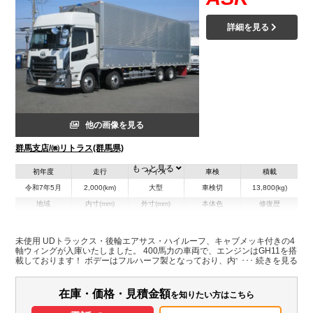
詳細を見る
他の画像を見る
群馬支店/㈱リトラス(群馬県)
もっと見る
初年度
走行
サイズ
車検
積載
令和7年5月
2,000(km)
大型
車検切
13,800(kg)
地域
内寸(mm)
外寸(mm)
本体色
修復歴
L:9,640
L:11,980
ホワイト系
群馬県
W:2,400
W:2,490
無
H:2,640
H:3,790
未使用 UDトラックス・後輪エアサス・ハイルーフ、キャブメッキ付きの4
軸ウィングが入庫いたしました。 400馬力の車両で、エンジンはGH11を搭
載しております！ ボデーはフルハーフ製となっており、内寸L=9.64m
装備情報
W=2.40m H=2.64mです。 ミッションは、エスコットVのセミオートマ2ペ
ダルとなっております。液晶バックカメラもついているので、 後付けの必
エアコン
パワステ
パワーウィンドウ
ABS
エアバッグ
電動格納ミラー
要もございません。是非、お問合せ下さい。
在庫・価格・見積金額
を知りたい方はこちら
バックモニター