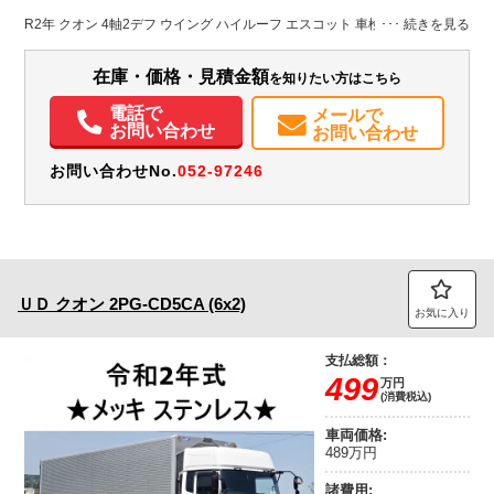
L:9,650
ホワイト系
千葉県
W:2,400
-
無
R2年 クオン 4軸2デフ ウイング ハイルーフ エスコット 車検付
H:2,640
在庫・価格・見積金額
を知りたい方はこちら
電話で
メールで
お問い合わせ
お問い合わせ
お問い合わせNo.
052-97246
ＵＤ
クオン
2PG-CD5CA (6x2)
お気に入り
支払総額：
499
万円
(消費税込)
車両価格:
489万円
諸費用: