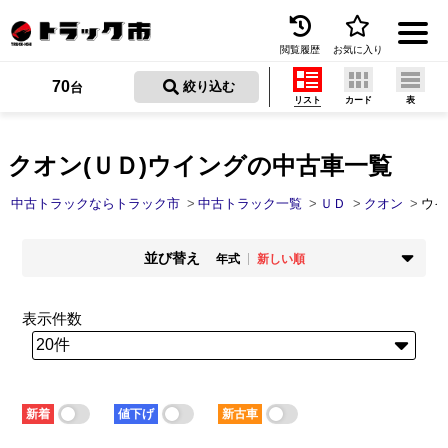
閲覧履歴
お気に入り
Menu
70
 絞り込む
台
リスト
カード
表
中古トラックを探す
トラック買取
クオン(ＵＤ)ウイングの中古車一覧
トラック市とは
中古トラックならトラック市
中古トラック一覧
ＵＤ
クオン
ウイ
加盟店一覧
並び替え
年式
新しい順
お問い合わせ
掲載時期
年式
新着順
古い順
新しい順
古い順
表示件数
お気に入り
走行距離
価格
少ない順
多い順
安い順
高い順
閲覧履歴
積載量
車検残
少ない順
多い順
短い順
長い順
保存した検索条件
新着
値下げ
新古車