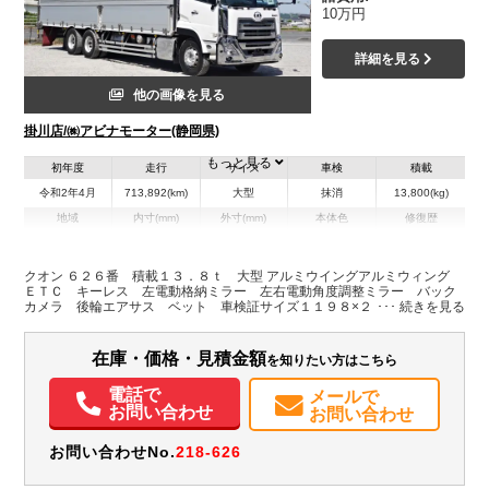
10万円
詳細を見る
他の画像を見る
掛川店/㈱アビナモーター(静岡県)
もっと見る
初年度
走行
サイズ
車検
積載
令和2年4月
713,892(km)
大型
抹消
13,800(kg)
地域
内寸(mm)
外寸(mm)
本体色
修復歴
L:9,630
L:11,980
その他
静岡県
W:2,400
W:2,490
無
H:2,500
H:3,770
クオン ６２６番 積載１３．８ｔ 大型 アルミウイングアルミウィング
ＥＴＣ キーレス 左電動格納ミラー 左右電動角度調整ミラー バック
カメラ 後輪エアサス ベット 車検証サイズ１１９８×２４９高３７７
装備情報
荷台内寸９６３×２４０高２５０
エアコン
パワステ
パワーウィンドウ
ABS
エアバッグ
集中ドアロック
在庫・価格・見積金額
を知りたい方はこちら
電動格納ミラー
ETC
バックモニター
電話で
メールで
お問い合わせ
お問い合わせ
お問い合わせNo.
218-626