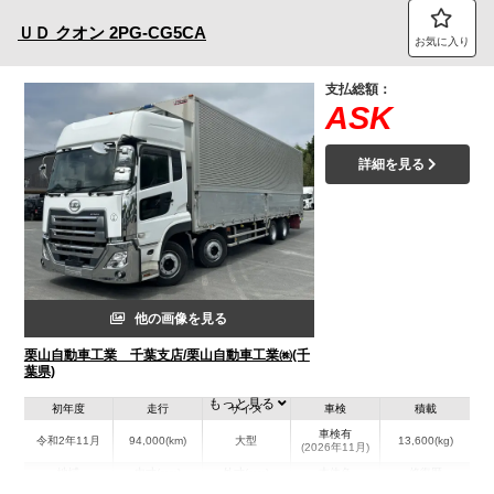
ＵＤ
クオン
2PG-CG5CA
お気に入り
支払総額：
ASK
詳細を見る
他の画像を見る
栗山自動車工業 千葉支店/栗山自動車工業㈱(千
葉県)
もっと見る
初年度
走行
サイズ
車検
積載
車検有
令和2年11月
94,000(km)
大型
13,600(kg)
(2026年11月)
地域
内寸(mm)
外寸(mm)
本体色
修復歴