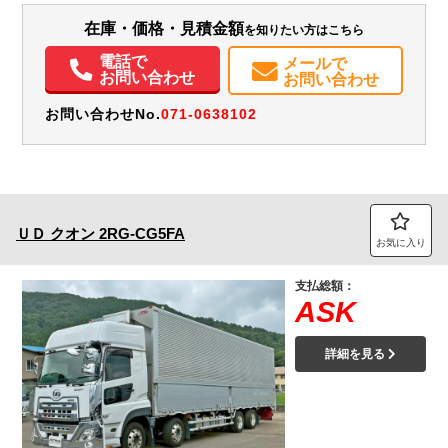
装備情報
在庫・価格・見積金額
を知りたい方はこちら
エアコン
パワステ
パワーウィンドウ
エアバッグ
電動格納ミラー
ETC
電話で
メールで
お問い合わせ
お問い合わせ
お問い合わせNo.
071-0638102
ＵＤ
クオン
2RG-CG5FA
お気に入り
支払総額：
ASK
詳細を見る