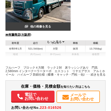
他の画像を見る
㈱有藤商店(大阪府)
もっと見る
初年度
走行
サイズ
車検
積載
令和5年1月
521,540(km)
大型
抹消
13,700(kg)
地域
内寸(mm)
外寸(mm)
本体色
修復歴
L:9,650
グリーン系
大阪府
W:2,410
-
無
H:2,650
フルハーフ ブロック４方開 ラック２対 床ラッシングあり 門高
2,580mm インタークーラーターボ エスコット リヤエアサス アルミホ
イール ハイルーフ 防錆仕様（蝶番・キャッチ・門柱・化粧板ステンレス
装備情報
製）
エアコン
パワステ
パワーウィンドウ
ABS
エアバッグ
アルミホイール
在庫・価格・見積金額
を知りたい方はこちら
集中ドアロック
電動格納ミラー
バックモニター
電話で
メールで
お問い合わせ
お問い合わせ
お問い合わせNo.
223-016526