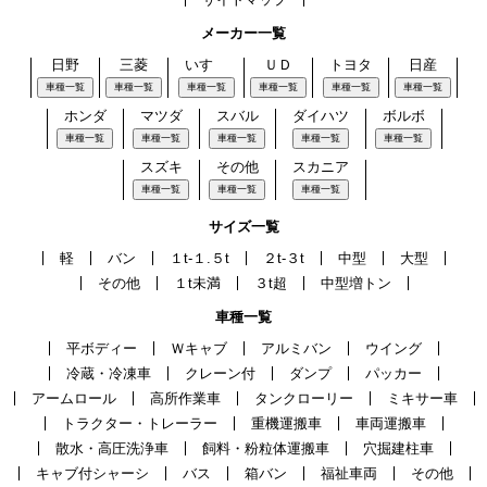
メーカー一覧
日野
三菱
いすゞ
ＵＤ
トヨタ
日産
車種一覧
車種一覧
車種一覧
車種一覧
車種一覧
車種一覧
ホンダ
マツダ
スバル
ダイハツ
ボルボ
車種一覧
車種一覧
車種一覧
車種一覧
車種一覧
スズキ
その他
スカニア
車種一覧
車種一覧
車種一覧
サイズ一覧
軽
バン
１t-１.５t
２t-３t
中型
大型
その他
１t未満
３t超
中型増トン
車種一覧
平ボディー
Ｗキャブ
アルミバン
ウイング
冷蔵・冷凍車
クレーン付
ダンプ
パッカー
アームロール
高所作業車
タンクローリー
ミキサー車
トラクター・トレーラー
重機運搬車
車両運搬車
散水・高圧洗浄車
飼料・粉粒体運搬車
穴掘建柱車
キャブ付シャーシ
バス
箱バン
福祉車両
その他