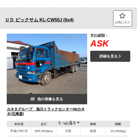
トラック市FC会員専用ページはこちら
ＵＤ
ビックサム
KL-CW55J (6x4)
ログイン
お気に入り
支払総額：
ASK
詳細を見る
他の画像を見る
カネタグループ 旭川トラックセンター/㈲カネ
タ(北海道)
もっと見る
初年度
走行
サイズ
車検
積載
平成17年7月
605,000(km)
大型
抹消
10,200(kg)