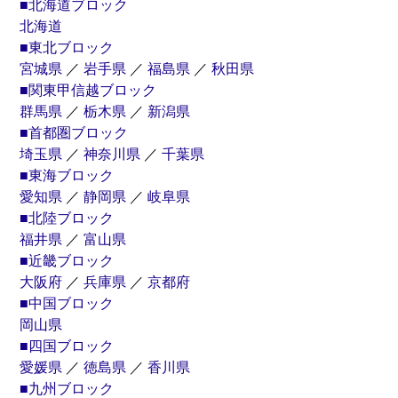
■北海道ブロック
北海道
■東北ブロック
宮城県
／
岩手県
／
福島県
／
秋田県
■関東甲信越ブロック
群馬県
／
栃木県
／
新潟県
■首都圏ブロック
トラクター
飼料
埼玉県
／
神奈川県
／
千葉県
トレーラー
粉粒体運搬車
■東海ブロック
愛知県
／
静岡県
／
岐阜県
■北陸ブロック
バキューム
吸引車
福井県
／
富山県
■近畿ブロック
大阪府
／
兵庫県
／
京都府
■中国ブロック
岡山県
■四国ブロック
愛媛県
／
徳島県
／
香川県
■九州ブロック