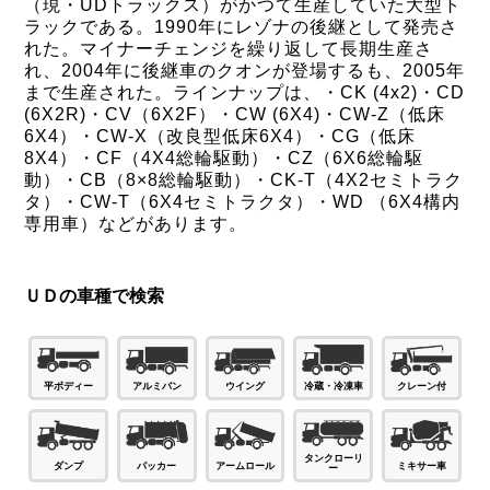
（現・UDトラックス）がかつて生産していた大型ト
ラックである。1990年にレゾナの後継として発売さ
れた。マイナーチェンジを繰り返して長期生産さ
れ、2004年に後継車のクオンが登場するも、2005年
まで生産された。ラインナップは、・CK (4x2)・CD
(6X2R)・CV（6X2F）・CW (6X4)・CW-Z（低床
6X4）・CW-X（改良型低床6X4）・CG（低床
8X4）・CF（4X4総輪駆動）・CZ（6X6総輪駆
動）・CB（8×8総輪駆動）・CK-T（4X2セミトラク
タ）・CW-T（6X4セミトラクタ）・WD （6X4構内
専用車）などがあります。
ＵＤの車種で検索
平ボディー
アルミバン
ウイング
冷蔵・冷凍車
クレーン付
タンクローリ
パッカー
ダンプ
ミキサー車
アームロール
ー