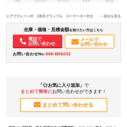
地域
内寸(mm)
外寸(mm)
本体色
修復歴
L:8,050
L:11,880
その他
北海道
W:2,550
W:2,490
－
H:3,760
H:3,760
ヒアブクレーン付 2本爪グラップル ローテーター付き
装備情報
在庫・価格・見積金額
を知りたい方はこちら
エアコン
パワステ
パワーウィンドウ
ABS
エアバッグ
Sリミッタ
電話で
メールで
お問い合わせ
お問い合わせ
お問い合わせNo.
008-B06232
「
お気に入り追加」
で
まとめて簡単に
お問い合わせができます！
まとめて問い合わせる