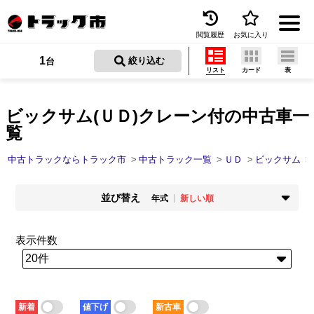
閲覧履歴
お気に入り
Menu
1
 絞り込む
台
リスト
カード
表
中古トラックを探す
トラック買取
ビックサム(ＵＤ)クレーン付の中古車一
覧
トラック市とは
中古トラックならトラック市
中古トラック一覧
ＵＤ
ビックサム
加盟店一覧
並び替え
お問い合わせ
年式
新しい順
掲載時期
年式
お気に入り
新着順
古い順
新しい順
古い順
表示件数
走行距離
価格
閲覧履歴
少ない順
多い順
安い順
高い順
積載量
車検残
保存した検索条件
少ない順
多い順
短い順
長い順
新着
値下げ
新古車