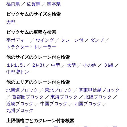
福岡県
／
佐賀県
／
熊本県
ビックサムのサイズを検索
大型
ビックサムの車種を検索
平ボディー
／
ウイング
／
クレーン付
／
ダンプ
／
トラクター・トレーラー
他のサイズのクレーン付を検索
１t-１.５t
／
２t-３t
／
中型
／
大型
／
その他
／
３t超
／
中型増トン
他のエリアのクレーン付を検索
北海道ブロック
／
東北ブロック
／
関東甲信越ブロック
／
首都圏ブロック
／
東海ブロック
／
北陸ブロック
／
近畿ブロック
／
中国ブロック
／
四国ブロック
／
九州ブロック
上限価格ごとのクレーン付を検索