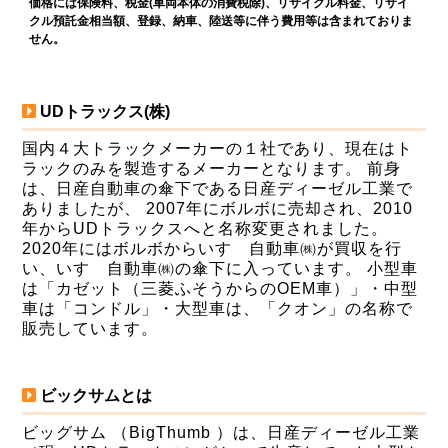
価格には保険料、税金(車両本体の消費税除)、リサイクル料金、リサイ
クル預託金相当額、登録、納車、陸送等に伴う費用等は含まれておりま
せん。
UDトラックス(株)
国内４大トラックメーカーの１社であり、現在はト
ラックのみを製造するメーカーとなります。 前身
は、日産自動車の傘下である日産ディーゼル工業で
ありましたが、 2007年にボルボに売却され、2010
年からUDトラックスへと名称変更されました。
2020年にはボルボからいすゞ自動車㈱が買収を行
い、いすゞ自動車㈱の傘下に入っています。 小型車
は「カゼット（三菱ふそうからのOEM車）」・中型
車は「コンドル」・大型車は、「クオン」の名称で
販売しています。
ビックサムとは
ビッグサム （BigThumb ）は、日産ディーゼル工業