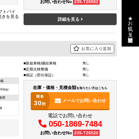
お問い合わせNo
235-T26552
フトパイ
★お気に入り・閲覧履歴
詳細を見る
お気に入り追加
新規車検/継続車検
無し
定期点検整備
無し
保証（部分保証）
無し
積載
在庫・価格・見積金額
を知りたい方はこちら
00(kg)
簡単
復歴
メールで
お問い合わせ
30
秒
無
電話でお問い合わせ
050-1869-7484
お問い合わせNo
235-T26520