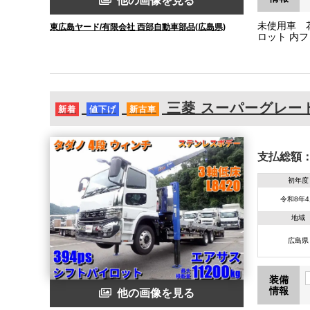
他の画像を見る
未使用車 
東広島ヤード/有限会社 西部自動車部品(広島県)
ロット 内フ
三菱
スーパーグレー
新着
値下げ
新古車
支払総額
初年度
令和8年
地域
広島県
装備
情報
他の画像を見る