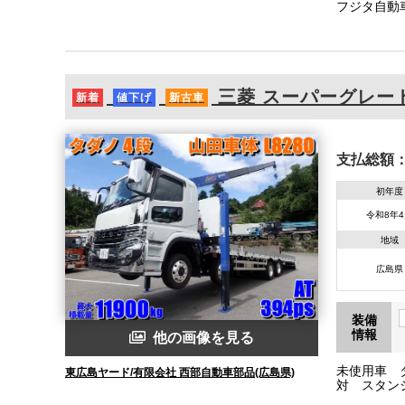
フジタ自動
三菱
スーパーグレー
新着
値下げ
新古車
支払総額
初年度
令和8年
地域
広島県
装備
情報
他の画像を見る
未使用車 
東広島ヤード/有限会社 西部自動車部品(広島県)
対 スタン