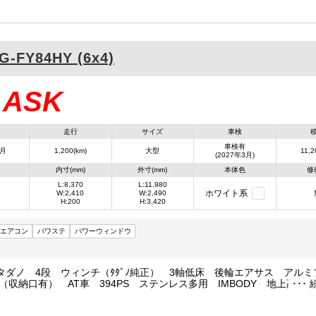
G-FY84HY (6x4)
ASK
：
走行
サイズ
車検
車検有
3月
1,200(km)
大型
11,2
(2027年3月)
内寸(mm)
外寸(mm)
本体色
修
L:8,370
L:11,980
ホワイト系
W:2,410
W:2,490
H:200
H:3,420
エアコン
パワステ
パワーウィンドウ
タダノ 4段 ウィンチ（ﾀﾀﾞﾉ純正） 3軸低床 後輪エアサス アルミ
（収納口有） AT車 394PS ステンレス多用 IMBODY 地上高990