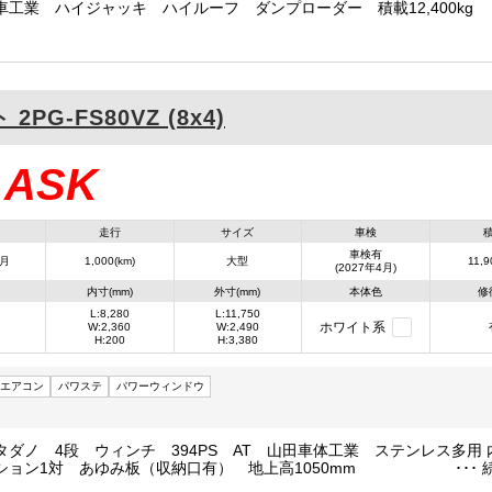
車工業 ハイジャッキ ハイルーフ ダンプローダー 積載12,400kg
ト
2PG-FS80VZ (8x4)
ASK
：
走行
サイズ
車検
車検有
4月
1,000(km)
大型
11,9
(2027年4月)
内寸(mm)
外寸(mm)
本体色
修
L:8,280
L:11,750
ホワイト系
W:2,360
W:2,490
H:200
H:3,380
エアコン
パワステ
パワーウィンドウ
タダノ 4段 ウィンチ 394PS AT 山田車体工業 ステンレス多用 
ション1対 あゆみ板（収納口有） 地上高1050mm