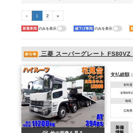
«
1
2
»
新着
車両
のみを表示
値下げ
車両
のみを表示
三菱
スーパーグレート
FS80VZ 
新古車
支払総額
初年度
令和8年
地域
広島県
装備
情報