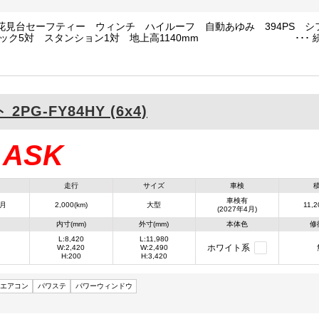
花見台セーフティー ウィンチ ハイルーフ 自動あゆみ 394PS シ
ック5対 スタンション1対 地上高1140mm
ト
2PG-FY84HY (6x4)
ASK
：
走行
サイズ
車検
車検有
4月
2,000(km)
大型
11,2
(2027年4月)
内寸(mm)
外寸(mm)
本体色
修
L:8,420
L:11,980
ホワイト系
W:2,420
W:2,490
H:200
H:3,420
エアコン
パワステ
パワーウィンドウ