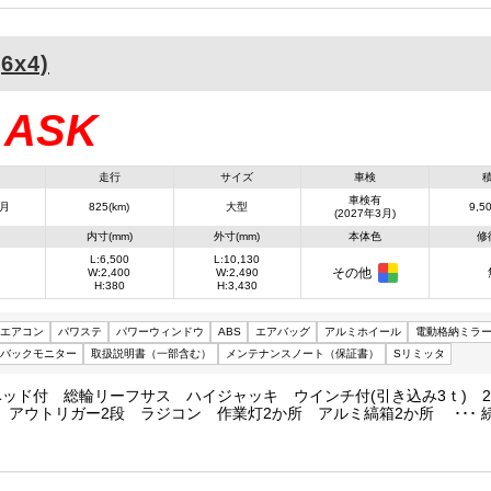
6x4)
ASK
：
走行
サイズ
車検
車検有
3月
825(km)
大型
9,50
(2027年3月)
内寸(mm)
外寸(mm)
本体色
修
L:6,500
L:10,130
その他
W:2,400
W:2,490
H:380
H:3,430
エアコン
パワステ
パワーウィンドウ
ABS
エアバッグ
アルミホイール
電動格納ミラ
バックモニター
取扱説明書（一部含む）
メンテナンスノート（保証書）
Sリミッタ
ッド付 総輪リーフサス ハイジャッキ ウインチ付(引き込み3ｔ) 2.
 アウトリガー2段 ラジコン 作業灯2か所 アルミ縞箱2か所 Ｕフッ
ック1か所 床フック43か所 スタンション3か所 固縛フック2か所 
柱リヤ柱リヤアオリ着脱式 歩み板収納付 各所ステンレス仕様 車線
害軽減ブレーキ 尿素