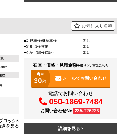
お気に入り追加
新規車検/継続車検
無し
定期点検整備
無し
保証（部分保証）
無し
積載
在庫・価格・見積金額
を知りたい方はこちら
00(kg)
簡単
復歴
メールで
お問い合わせ
30
秒
無
電話でお問い合わせ
050-1869-7484
お問い合わせNo
235-T26226
ブロック5
mm
詳細を見る