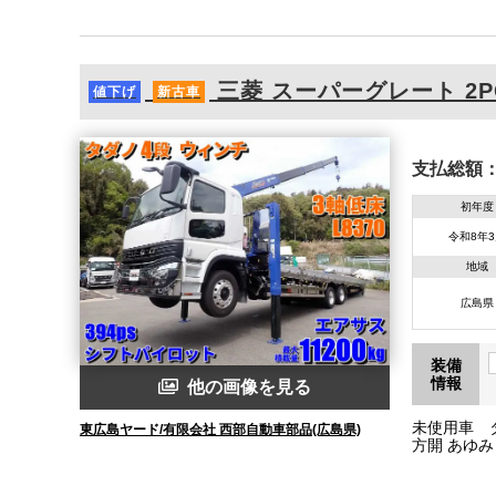
三菱
スーパーグレート
2P
値下げ
新古車
支払総額
初年度
令和8年
地域
広島県
装備
情報
他の画像を見る
未使用車 
東広島ヤード/有限会社 西部自動車部品(広島県)
方開 あゆみ