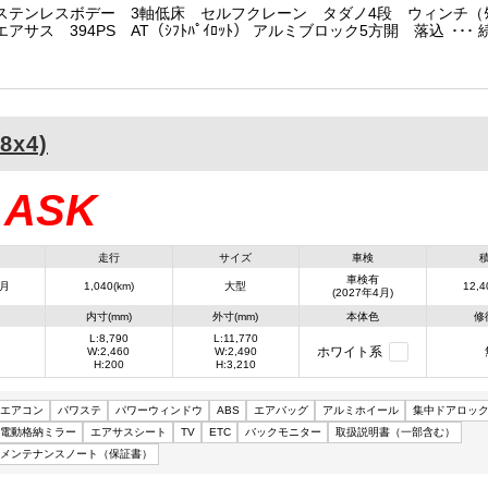
ステンレスボデー 3軸低床 セルフクレーン タダノ4段 ウィンチ（ﾀﾀ
アサス 394PS AT（ｼﾌﾄﾊﾟｲﾛｯﾄ） アルミブロック5方開 落込フッ
対 内フック1対 地上高1040mm
8x4)
ASK
：
走行
サイズ
車検
車検有
4月
1,040(km)
大型
12,4
(2027年4月)
内寸(mm)
外寸(mm)
本体色
修
L:8,790
L:11,770
ホワイト系
W:2,460
W:2,490
H:200
H:3,210
エアコン
パワステ
パワーウィンドウ
ABS
エアバッグ
アルミホイール
集中ドアロッ
電動格納ミラー
エアサスシート
TV
ETC
バックモニター
取扱説明書（一部含む）
メンテナンスノート（保証書）