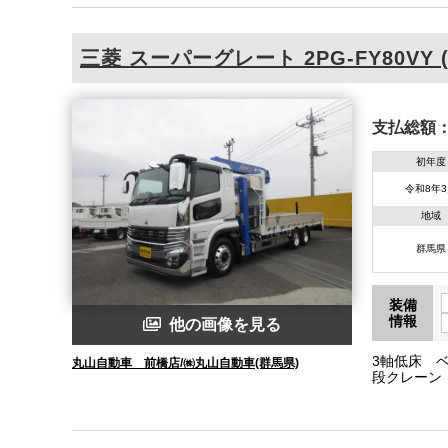
三菱
スーパーグレート
2PG-FY80VY (
支払総額
初年度
令和8年
地域
群馬県
装備
情報
他の画像を見る
3軸低床 ベ
丸山自動車 前橋店/㈱丸山自動車(群馬県)
段クレーン
所 丸環フ
ロック 中
報 衝突被