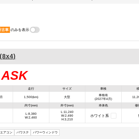
新古車
のみを表示
(8x4)
ASK
：
走行
サイズ
車検
車検有
4月
1,500(km)
大型
11,2
(2027年4月)
内寸(mm)
外寸(mm)
本体色
修
L:11,240
L:8,380
ホワイト系
W:2,490
W:2,460
H:3,210
エアコン
パワステ
パワーウィンドウ