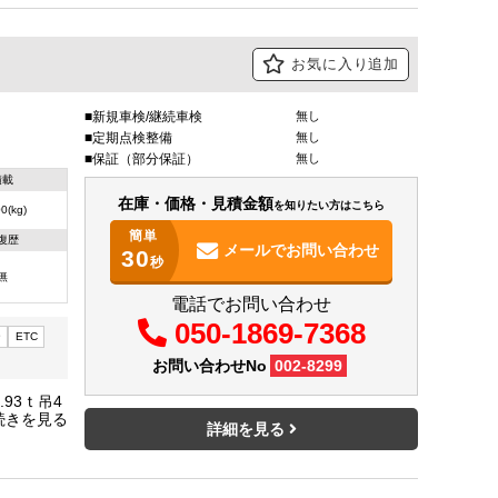
お気に入り追加
新規車検/継続車検
無し
定期点検整備
無し
保証（部分保証）
無し
積載
在庫・価格・見積金額
を知りたい方はこちら
0(kg)
簡単
復歴
メールで
お問い合わせ
30
秒
無
電話でお問い合わせ
050-1869-7368
ー
ETC
お問い合わせNo
002-8299
93ｔ吊4
ク4か
詳細を見る
アルミブ
逸脱警