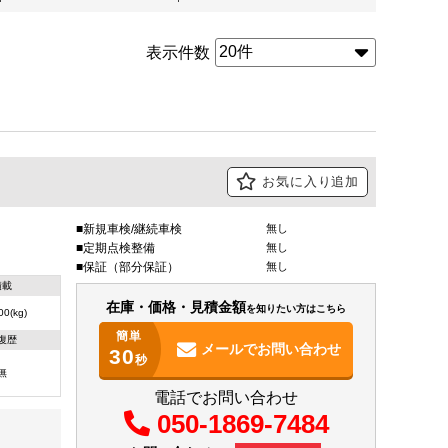
表示件数
お気に入り追加
新規車検/継続車検
無し
定期点検整備
無し
保証（部分保証）
無し
積載
在庫・価格・見積金額
を知りたい方はこちら
00(kg)
簡単
復歴
メールで
お問い合わせ
30
秒
無
電話でお問い合わせ
050-1869-7484