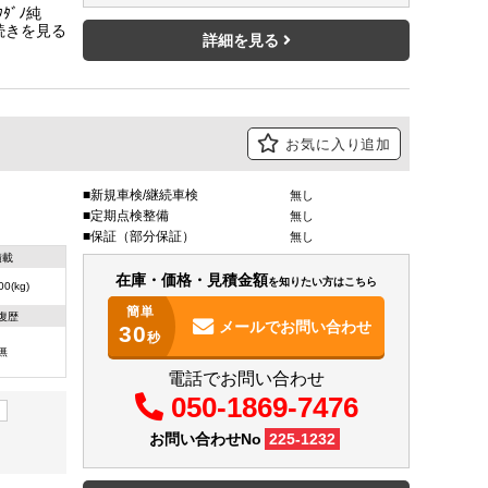
ﾞﾉ純
ク7対 ス
詳細を見る
お気に入り追加
新規車検/継続車検
無し
定期点検整備
無し
保証（部分保証）
無し
積載
在庫・価格・見積金額
を知りたい方はこちら
00(kg)
簡単
復歴
メールで
お問い合わせ
30
秒
無
電話でお問い合わせ
050-1869-7476
ク
お問い合わせNo
225-1232