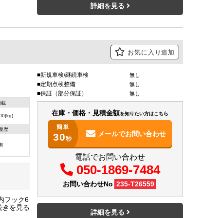
詳細を見る
お気に入り追加
新規車検/継続車検
無し
定期点検整備
無し
保証（部分保証）
無し
積載
在庫・価格・見積金額
を知りたい方はこちら
00(kg)
簡単
復歴
メールで
お問い合わせ
30
秒
有
電話でお問い合わせ
050-1869-7484
お問い合わせNo
235-T26559
内フック6
詳細を見る