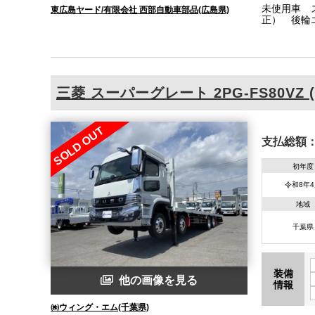
未使用車 
東広島ヤード/有限会社 西部自動車部品(広島県)
正） 後輪エ
タンション1
三菱
スーパーグレート
2PG-FS80VZ (
SOLD OUT
支払総額
初年度
令和8年
地域
千葉県
装備
他の画像を見る
情報
㈱ウィング・エム(千葉県)