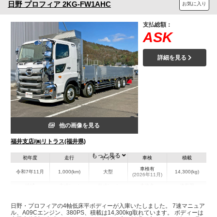
日野
プロフィア
2KG-FW1AHC
お気に入り
支払総額：
ASK
詳細を見る
他の画像を見る
福井支店/㈱リトラス(福井県)
もっと見る
初年度
走行
サイズ
車検
積載
車検有
令和7年11月
1,000(km)
大型
14,300(kg)
(2026年11月)
地域
内寸(mm)
外寸(mm)
本体色
修復歴
L:9,450
その他
福井県
W:2,390
-
日野・プロフィアの4軸低床平ボディーが入庫いたしました。 7速マニュア
H:690
ル、A09Cエンジン、380PS、積載は14,300kg取れています。 ボディーは