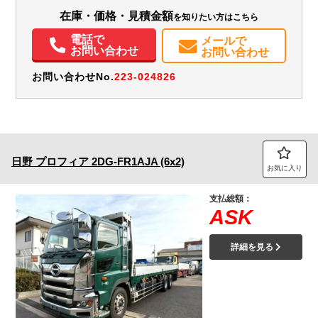
エアコン
パワステ
パワーウィンドウ
ABS
エアバッグ
アルミホイール
在庫・価格・見積金額
を知りたい方はこちら
集中ドアロック
電動格納ミラー
バックモニター
電話で
メールで
お問い合わせ
お問い合わせ
お問い合わせNo.
223-024826
日野
プロフィア
2DG-FR1AJA (6x2)
お気に入り
支払総額：
ASK
詳細を見る