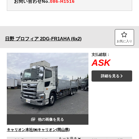
お問い合わせNo.
086-H1516
日野
プロフィア
2DG-FR1AHA (6x2)
お気に入り
支払総額：
ASK
詳細を見る
他の画像を見る
キャリオン本社/㈱キャリオン(岡山県)
もっと見る