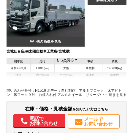
他の画像を見る
宮城仙台店/㈱太陽自動車工業所(宮城県)
もっと見る
初年度
走行
サイズ
車検
積載
令和7年3月
1,000(km)
大型
車検切
14,700(kg)
地域
内寸(mm)
外寸(mm)
本体色
修復歴
L:9,510
L:11,990
ホワイト系
宮城県
W:2,350
W:2,490
無
H:680
H:3,270
問い合わせ番号：H1516 ボデー：自社制作 アルミブロック 床アピト
ン 床フック９対 台棒入れ付 アルミホイール リターダー付
装備情報
在庫・価格・見積金額
を知りたい方はこちら
エアコン
パワステ
パワーウィンドウ
ABS
エアバッグ
アルミホイール
電動格納ミラー
エアサスシート
バックモニター
取扱説明書（一部含む）
電話で
メールで
メンテナンスノート（保証書）
お問い合わせ
お問い合わせ