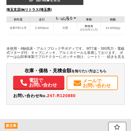
他の画像を見る
埼玉支店/㈱リトラス(埼玉県)
もっと見る
初年度
走行
サイズ
車検
積載
車検有
令和7年11月
2,000(km)
大型
14,400(kg)
(2026年11月)
地域
内寸(mm)
外寸(mm)
本体色
修復歴
L:9,450
ホワイト系
埼玉県
W:2,350
-
無
未使用・4軸低床・アルミブロック平ボディです。 MT7速・380馬力・電磁
H:680
式リターダ付、キャブにメッキ、アルミホイールも装着しております。 ボ
デーは山田車体製でプロテクターにガッチャ掛け、シートデッキや丁番な
どに各所にステンを多数使用しております。 荷台内寸はL=9.45m、
装備情報
W=2.35m、H=0.68mです。
在庫・価格・見積金額
を知りたい方はこちら
エアコン
パワステ
パワーウィンドウ
ABS
エアバッグ
電動格納ミラー
ETC
バックモニター
電話で
メールで
お問い合わせ
お問い合わせ
お問い合わせNo.
247-R120880
新古車