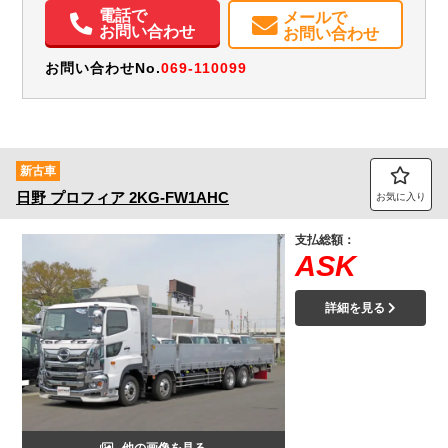
電動格納ミラー
ETC
バックモニター
メンテナンスノート（保証書）
電話で
メールで
お問い合わせ
お問い合わせ
お問い合わせNo.
069-110099
新古車
日野
プロフィア
2KG-FW1AHC
お気に入り
支払総額：
ASK
詳細を見る