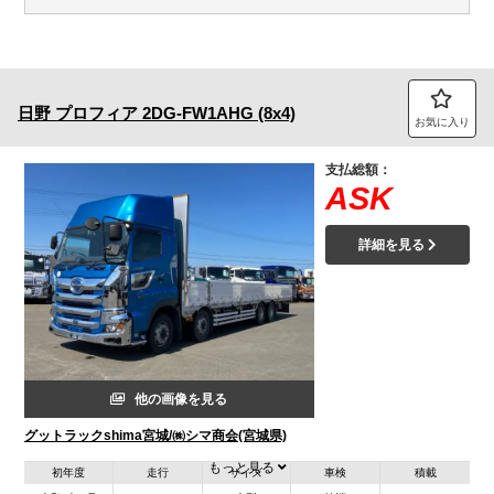
日野
プロフィア
2DG-FW1AHG (8x4)
お気に入り
支払総額：
ASK
詳細を見る
他の画像を見る
グットラックshima宮城/㈱シマ商会(宮城県)
もっと見る
初年度
走行
サイズ
車検
積載