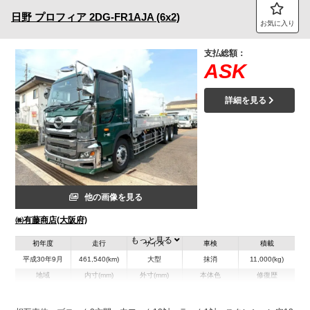
日野
プロフィア
2DG-FR1AJA (6x2)
お気に入り
支払総額：
ASK
詳細を見る
他の画像を見る
㈱有藤商店(大阪府)
もっと見る
初年度
走行
サイズ
車検
積載
平成30年9月
461,540(km)
大型
抹消
11,000(kg)
地域
内寸(mm)
外寸(mm)
本体色
修復歴
L:8,650
グリーン系
大阪府
W:2,350
-
無
H:400