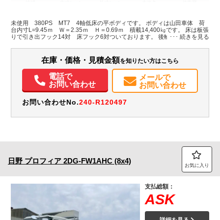
地域
内寸(mm)
外寸(mm)
本体色
修復歴
L:9,450
ホワイト系
岩手県
W:2,350
-
無
未使用 380PS MT7 4軸低床の平ボディです。 ボディは山田車体 荷
H:690
台内寸L=9.45ｍ Ｗ＝2.35ｍ Ｈ＝0.69ｍ 積載14,400㎏です。 床は板張
りで引き出フック14対 床フック6対ついております。 後輪エアサス・電
磁式リターダ付きです。 価格・詳細はお気軽にお問合せ下さい☆
装備情報
在庫・価格・見積金額
を知りたい方はこちら
エアコン
パワステ
パワーウィンドウ
ABS
エアバッグ
電動格納ミラー
ETC
バックモニター
電話で
メールで
お問い合わせ
お問い合わせ
お問い合わせNo.
240-R120497
日野
プロフィア
2DG-FW1AHC (8x4)
お気に入り
支払総額：
ASK
詳細を見る