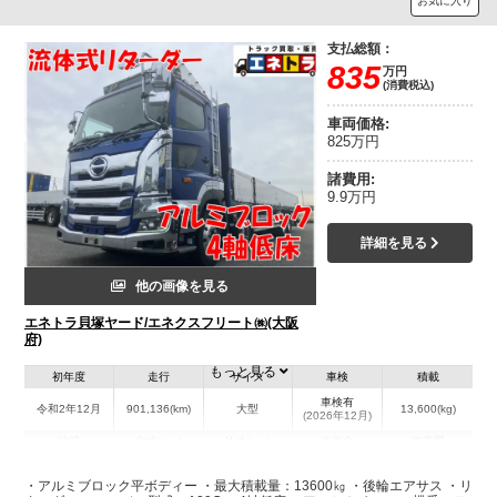
お気に入り
支払総額：
835
万円
(消費税込)
車両価格:
825万円
諸費用:
9.9万円
詳細を見る
他の画像を見る
エネトラ貝塚ヤード/エネクスフリート㈱(大阪
府)
もっと見る
初年度
走行
サイズ
車検
積載
車検有
令和2年12月
901,136(km)
大型
13,600(kg)
(2026年12月)
地域
内寸(mm)
外寸(mm)
本体色
修復歴
L:9,511
L:11,980
ブルー系
大阪府
W:2,409
W:2,500
無
・アルミブロック平ボディー ・最大積載量：13600㎏ ・後輪エアサス ・リ
H:586
H:3,260