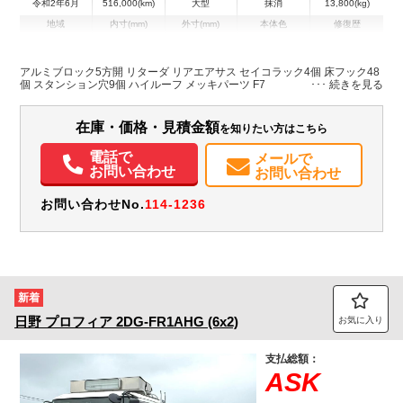
令和2年6月
516,000(km)
大型
抹消
13,800(kg)
地域
内寸(mm)
外寸(mm)
本体色
修復歴
L:9,670
L:11,990
その他
宮城県
W:2,390
W:2,500
無
H:580
H:3,790
アルミブロック5方開 リターダ リアエアサス セイコラック4個 床フック48
個 スタンション穴9個 ハイルーフ メッキパーツ F7
装備情報
在庫・価格・見積金額
を知りたい方はこちら
エアコン
パワステ
パワーウィンドウ
ABS
エアバッグ
バックモニター
電話で
メールで
お問い合わせ
お問い合わせ
お問い合わせNo.
114-1236
新着
日野
プロフィア
2DG-FR1AHG (6x2)
お気に入り
支払総額：
ASK