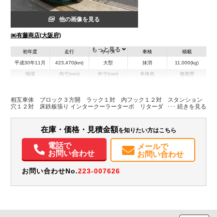
他の画像を見る
㈱有藤商店(大阪府)
もっと見る
初年度
走行
サイズ
車検
積載
平成30年11月
423,470(km)
大型
抹消
11,000(kg)
地域
内寸(mm)
外寸(mm)
本体色
修復歴
L:8,650
グリーン系
大阪府
W:2,360
-
無
H:400
相互車体 ブロック３方開 ラック１対 内フック１２対 スタンション
穴１２対 床鉄板張り インタークーラーターボ リターダ
装備情報
在庫・価格・見積金額
を知りたい方はこちら
エアコン
パワステ
パワーウィンドウ
ABS
エアバッグ
集中ドアロック
電動格納ミラー
バックモニター
電話で
メールで
お問い合わせ
お問い合わせ
お問い合わせNo.
223-007626