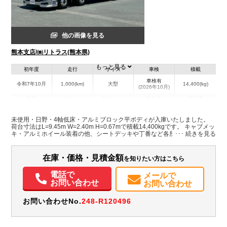
他の画像を見る
熊本支店/㈱リトラス(熊本県)
もっと見る
初年度
走行
サイズ
車検
積載
車検有
令和7年10月
1,000(km)
大型
14,400(kg)
(2026年10月)
地域
内寸(mm)
外寸(mm)
本体色
修復歴
L:9,450
ホワイト系
熊本県
W:2,400
-
無
未使用・日野・4軸低床・アルミブロック平ボディが入庫いたしました。
H:670
荷台寸法はL=9.45m W=2.40m H=0.67mで積載14,400kgです。 キャブメッ
キ・アルミホイール装着の他、シートデッキや丁番など各所にステンを使
用しており、見た目にも拘った1台となっております。 是非この機会にお
装備情報
問い合わせ下さい。
在庫・価格・見積金額
を知りたい方はこちら
エアコン
パワステ
パワーウィンドウ
ABS
エアバッグ
電動格納ミラー
ETC
電話で
メールで
お問い合わせ
お問い合わせ
お問い合わせNo.
248-R120496