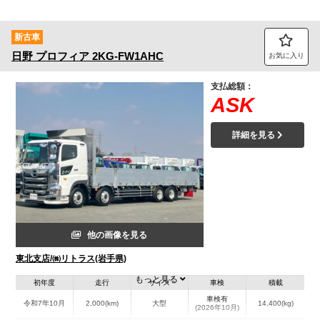
新古車
日野
プロフィア
2KG-FW1AHC
お気に入り
支払総額：
ASK
詳細を見る
他の画像を見る
東北支店/㈱リトラス(岩手県)
もっと見る
初年度
走行
サイズ
車検
積載
車検有
令和7年10月
2,000(km)
大型
14,400(kg)
(2026年10月)