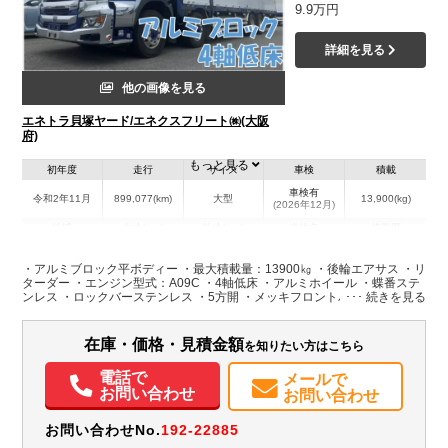
9.9万円
詳細を見る
他の画像を見る
エネトラ貝塚ヤード/エネクスフリート㈱(大阪
府)
もっと見る
初年度
走行
サイズ
車検
積載
車検有
令和2年11月
899,077(km)
大型
13,900(kg)
(2026年12月)
地域
内寸(mm)
外寸(mm)
本体色
修復歴
L:9,500
L:11,990
ブルー系
大阪府
W:2,400
W:2,500
無
・アルミブロック平ボディー ・最大積載量：13900㎏ ・後輪エアサス ・リ
H:580
H:3,250
ターダー ・エンジン型式：A09C ・4軸低床 ・アルミホイール ・蝶番ステ
ンレス ・ロックバーステンレス ・5方開 ・メッキフロントバンパー ・メッ
キグリル ・メッキコーナーパネル ・メッキミラー ・内フック ・スタンシ
装備情報
ョンホール ・プロシフト
在庫・価格・見積金額
を知りたい方はこちら
エアコン
パワステ
パワーウィンドウ
ABS
エアバッグ
アルミホイール
電動格納ミラー
エアサスシート
電話で
メールで
お問い合わせ
お問い合わせ
お問い合わせNo.
192-22885