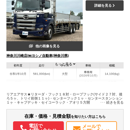
詳細を見る
他の画像を見る
神奈川川崎店/㈱ヨシノ自動車(神奈川県)
もっと見る
初年度
走行
サイズ
車検
積載
車検有
令和1年10月
581,000(km)
大型
14,100(kg)
(2026年10月)
地域
内寸(mm)
外寸(mm)
本体色
修復歴
L:9,410
その他
神奈川県
W:2,380
-
－
リアエアサス★リターダ・フック１８対・ロープフック(サイド２７対、後
H:710
ろ５ヶ、トリイ前側１１ヶ)・センターフック１ヶ・センタースタンション
１ヶ・キャブデッキ・セイコーラック・アオリ５方開
装備情報
在庫・価格・見積金額
を知りたい方はこちら
エアコン
パワステ
パワーウィンドウ
エアバッグ
集中ドアロック
電動格納ミラー
バックモニター
記録簿（一部含む）
電話で
メールで
メンテナンスノート（保証書）