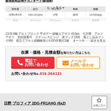
新潟長岡店/㈱ナカノオート(新潟県)
もっと見る
初年度
走行
サイズ
車検
積載
令和1年5月
193,121(km)
大型
抹消
13,500(kg)
地域
内寸(mm)
外寸(mm)
本体色
修復歴
L:9,550
L:11,990
ホワイト系
新潟県
W:2,400
W:2,490
無
H:380
H:3,570
13.5t 4軸 アルミブロック 平ボデー 総輪エアサス 410ps 七方開 アルミ
アオリ 支柱脱着可 ステンレスヒンジ 床フック15対 落とし込みフッ
ク9対 前立てアルミ縞鋼板張り/LED作業灯2個 オートAC PS PW
装備情報
SRS ABS キーレス 左電格ミラー/ヒーター エアサスシート/肘掛け
社外メモリーナビ/フルセグTV/DVD/Bluetooth(NX618) ETC ドラレコ
エアコン
パワステ
パワーウィンドウ
ABS
エアバッグ
アルミホイール
在庫・価格・見積金額
を知りたい方はこちら
集中ドアロック
電動格納ミラー
エアサスシート
カーナビ
TV
ETC
バックモニター
ドラレコ
取扱説明書（一部含む）
電話で
メールで
お問い合わせ
お問い合わせ
メンテナンスノート（保証書）
PMマフラー
お問い合わせNo.
016-26A121
日野
プロフィア
2DG-FR1AHG (6x2)
お気に入り