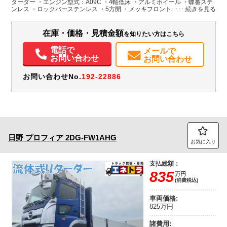
ターダー ・エンジン型式：A09C ・4軸低床 ・アルミホイール ・蝶番ステ
ンレス ・ロックバーステンレス ・5方開 ・メッキフロントバンパー ・メッ
キグリル ・メッキコーナーパネル ・メッキミラー ・内フック ・スタンシ
装備情報
ョンホール ・プロシフト
在庫・価格・見積金額
を知りたい方はこちら
エアコン
パワステ
パワーウィンドウ
ABS
エアバッグ
アルミホイール
電動格納ミラー
エアサスシート
電話で
メールで
お問い合わせ
お問い合わせ
お問い合わせNo.
192-22886
日野
プロフィア
2DG-FW1AHG
お気に入り
支払総額：
835
万円
(消費税込)
車両価格:
825万円
諸費用: