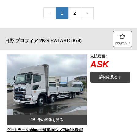
トラック市FC会員専用ページはこちら
«
1
2
»
ログイン
日野
プロフィア
2KG-FW1AHC (8x4)
お気に入り
支払総額：
ASK
詳細を見る
他の画像を見る
グットラックshima北海道/㈱シマ商会(北海道)