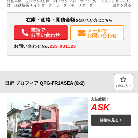
相互車体 ブロック3方開 内フック12対 ラック1対 スタンション穴12
対 床鉄板張り インタークーラーターボ リターダ
装備情報
在庫・価格・見積金額
を知りたい方はこちら
エアコン
パワステ
パワーウィンドウ
ABS
エアバッグ
集中ドアロック
電動格納ミラー
バックモニター
電話で
メールで
お問い合わせ
お問い合わせ
お問い合わせNo.
223-031126
日野
プロフィア
QPG-FR1ASEA (6x2)
お気に入り
支払総額：
ASK
詳細を見る