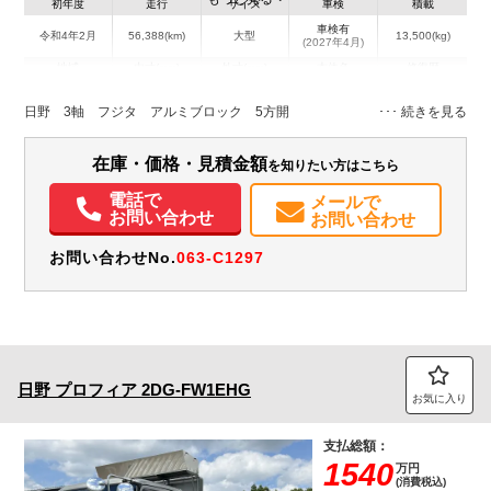
初年度
走行
サイズ
車検
積載
車検有
令和4年2月
56,388(km)
大型
13,500(kg)
(2027年4月)
地域
内寸(mm)
外寸(mm)
本体色
修復歴
L:9,620
L:11,990
その他
岡山県
W:2,390
W:2,490
－
日野 3軸 フジタ アルミブロック 5方開
H:880
H:3,450
装備情報
在庫・価格・見積金額
を知りたい方はこちら
パワステ
パワーウィンドウ
アルミホイール
ETC
バックモニター
電話で
メールで
お問い合わせ
お問い合わせ
ドラレコ
PMマフラー
Sリミッタ
お問い合わせNo.
063-C1297
日野
プロフィア
2DG-FW1EHG
お気に入り
支払総額：
1540
万円
(消費税込)