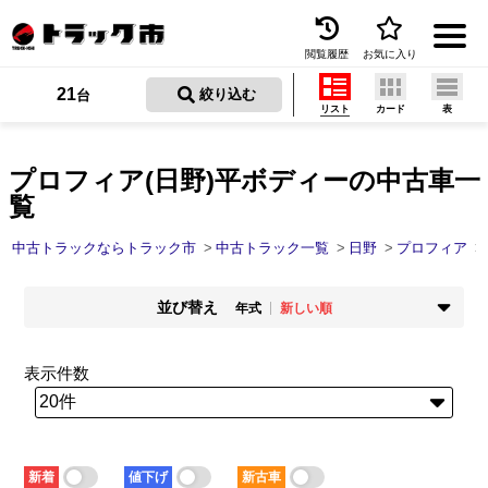
閲覧履歴
お気に入り
Menu
21
 絞り込む
台
リスト
カード
表
中古トラックを探す
トラック買取
プロフィア(日野)平ボディーの中古車一
覧
トラック市とは
中古トラックならトラック市
中古トラック一覧
日野
プロフィア
加盟店一覧
並び替え
お問い合わせ
年式
新しい順
掲載時期
年式
お気に入り
新着順
古い順
新しい順
古い順
表示件数
走行距離
価格
閲覧履歴
少ない順
多い順
安い順
高い順
積載量
車検残
保存した検索条件
少ない順
多い順
短い順
長い順
新着
値下げ
新古車