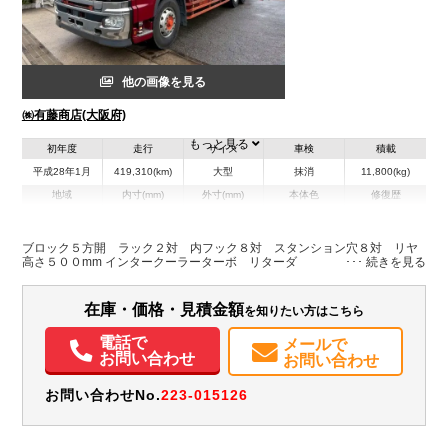
他の画像を見る
㈱有藤商店(大阪府)
もっと見る
初年度
走行
サイズ
車検
積載
平成28年1月
419,310(km)
大型
抹消
11,800(kg)
地域
内寸(mm)
外寸(mm)
本体色
修復歴
L:7,880
レッド系
大阪府
W:2,390
-
無
H:600
ブロック５方開 ラック２対 内フック８対 スタンション穴８対 リヤ
高さ５００mm インタークーラーターボ リターダ
装備情報
在庫・価格・見積金額
を知りたい方はこちら
エアコン
パワステ
パワーウィンドウ
ABS
エアバッグ
集中ドアロック
電動格納ミラー
電話で
メールで
お問い合わせ
お問い合わせ
お問い合わせNo.
223-015126