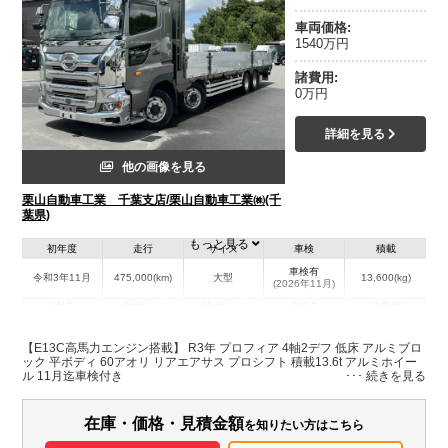
車両価格:
1540万円
諸費用:
0万円
詳細を見る
他の画像を見る
栗山自動車工業 千葉支店/栗山自動車工業㈱(千
葉県)
もっと見る
初年度
走行
サイズ
車検
積載
車検有
令和3年11月
475,000(km)
大型
13,600(kg)
(2026年11月)
地域
内寸(mm)
外寸(mm)
本体色
修復歴
L:9,450
グレー系
千葉県
W:2,390
-
無
【E13C高馬力エンジン搭載】 R3年 プロフィア 4軸2デフ 低床 アルミブロ
H:570
ック 平ボディ 60アオリ リアエアサス プロシフト 積載13.6t アルミホイー
ル 11月迄車検付き
在庫・価格・見積金額
を知りたい方はこちら