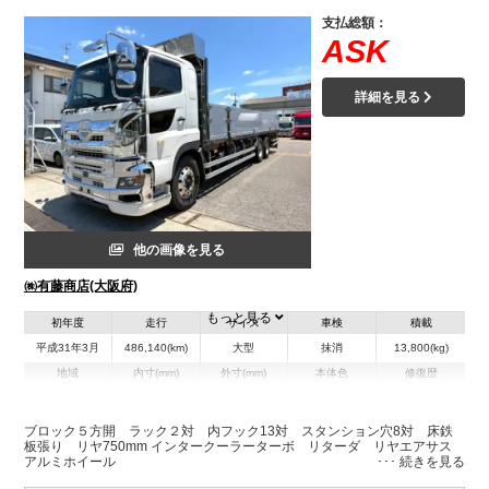
支払総額：
ASK
詳細を見る
他の画像を見る
㈱有藤商店(大阪府)
もっと見る
初年度
走行
サイズ
車検
積載
平成31年3月
486,140(km)
大型
抹消
13,800(kg)
地域
内寸(mm)
外寸(mm)
本体色
修復歴
L:9,500
ホワイト系
大阪府
W:2,350
-
無
H:850
ブロック５方開 ラック２対 内フック13対 スタンション穴8対 床鉄
板張り リヤ750mm インタークーラーターボ リターダ リヤエアサス
アルミホイール
装備情報