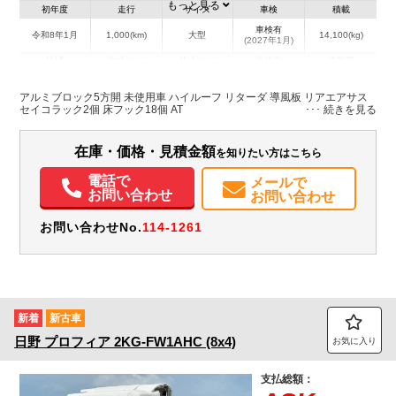
もっと見る
初年度
走行
サイズ
車検
積載
車検有
令和8年1月
1,000(km)
大型
14,100(kg)
(2027年1月)
地域
内寸(mm)
外寸(mm)
本体色
修復歴
L:9,560
L:11,990
その他
北海道
W:2,390
W:2,490
無
アルミブロック5方開 未使用車 ハイルーフ リターダ 導風板 リアエアサス
H:600
H:3,730
セイコラック2個 床フック18個 AT
装備情報
在庫・価格・見積金額
を知りたい方はこちら
エアコン
パワステ
パワーウィンドウ
ABS
エアバッグ
ETC
電話で
メールで
バックモニター
お問い合わせ
お問い合わせ
お問い合わせNo.
114-1261
新着
新古車
日野
プロフィア
2KG-FW1AHC (8x4)
お気に入り
支払総額：