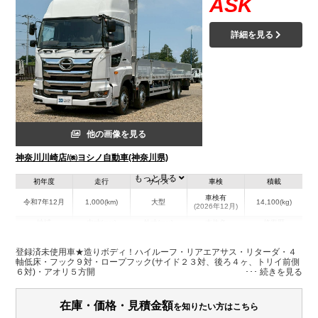
ASK
詳細を見る
他の画像を見る
神奈川川崎店/㈱ヨシノ自動車(神奈川県)
もっと見る
初年度
走行
サイズ
車検
積載
車検有
令和7年12月
1,000(km)
大型
14,100(kg)
(2026年12月)
地域
内寸(mm)
外寸(mm)
本体色
修復歴
L:9,560
その他
神奈川県
W:2,400
-
－
登録済未使用車★造りボディ！ハイルーフ・リアエアサス・リターダ・４
H:600
軸低床・フック９対・ロープフック(サイド２３対、後ろ４ヶ、トリイ前側
６対)・アオリ５方開
装備情報
在庫・価格・見積金額
を知りたい方はこちら
エアコン
パワステ
パワーウィンドウ
エアバッグ
集中ドアロック