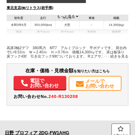
東北支店/㈱リトラス(岩手県)
もっと見る
初年度
走行
サイズ
車検
積載
令和3年6月
353,000(km)
大型
－
14,300(kg)
地域
内寸(mm)
外寸(mm)
本体色
修復歴
その他
岩手県
-
-
高床3軸2デフ 380馬力 MT7 アルミブロック 平ボディです。 荷台内
寸L=9.53ｍ Ｗ＝2.40ｍ Ｈ＝0.76ｍ 積載14,300㎏です。 床は板張り
装備情報
床フック4対 引き出フック9対ついております。 Rエアサスなので機械等
の運搬にも向いております。 価格・詳細はお気軽にお問合せ下さい☆
エアコン
パワステ
パワーウィンドウ
ABS
エアバッグ
電動格納ミラー
在庫・価格・見積金額
を知りたい方はこちら
電話で
メールで
お問い合わせ
お問い合わせ
お問い合わせNo.
240-R130208
日野
プロフィア
2DG-FW1AHG