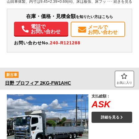
山田車体製、内寸は9.45×2.39×0.69(m)、床は板張、床フック：6対、引出
フック：14対、ロープフック：20対、付いております！ アオリロック、蝶
装備情報
番、工具箱、シートデッキ・左右ハシゴはステン、アルミホイール装着
で、見た目もキリっと決まった1台です！
在庫・価格・見積金額
を知りたい方はこちら
エアコン
パワステ
パワーウィンドウ
ABS
エアバッグ
電動格納ミラー
ETC
バックモニター
電話で
メールで
お問い合わせ
お問い合わせ
お問い合わせNo.
240-R121288
新古車
日野
プロフィア
2KG-FW1AHC
お気に入り
支払総額：
ASK
詳細を見る