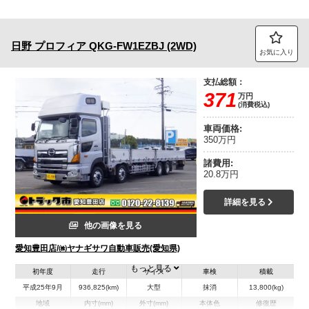
日野
プロフィア
QKG-FW1EZBJ (2WD)
お気に入り
支払総額：
371
万円
(消費税込)
車両価格:
350万円
諸費用:
20.8万円
詳細を見る
他の画像を見る
愛知豊田店/㈱ヤナギサワ自動車販売(愛知県)
もっと見る
初年度
走行
サイズ
車検
積載
平成25年9月
936,825(km)
大型
抹消
13,800(kg)
地域
内寸(mm)
外寸(mm)
本体色
修復歴