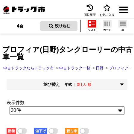
閲覧履歴
お気に入り
Menu
4
 絞り込む
台
リスト
カード
表
中古トラックを探す
トラック買取
プロフィア(日野)タンクローリーの中古
車一覧
トラック市とは
中古トラックならトラック市
中古トラック一覧
日野
プロフィア
加盟店一覧
並び替え
お問い合わせ
年式
新しい順
掲載時期
年式
お気に入り
新着順
古い順
新しい順
古い順
表示件数
走行距離
価格
閲覧履歴
少ない順
多い順
安い順
高い順
積載量
車検残
保存した検索条件
少ない順
多い順
短い順
長い順
新着
値下げ
新古車