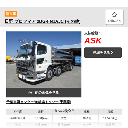
トラック市FC会員専用ページはこちら
新古車
ログイン
日野
プロフィア
2DG-FN1AJC (その他)
お気に入り
支払総額：
ASK
詳細を見る
他の画像を見る
千葉車両センター/㈱横浜トクソー(千葉県)
もっと見る
初年度
走行
サイズ
車検
積載
令和7年2月
1,000(km)
大型
車検切
11,520(kg)
地域
内寸(mm)
外寸(mm)
本体色
修復歴