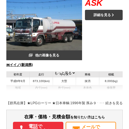
ASK
詳細を見る
他の画像を見る
㈱イイノ(新潟県)
もっと見る
初年度
走行
サイズ
車検
積載
平成8年9月
873,100(km)
大型
抹消
8,000(kg)
地域
内寸(mm)
外寸(mm)
本体色
修復歴
L:10,330
ホワイト系
新潟県
L:0
W:2,490
無
H:3,110
【群馬在庫】★LPGローリー ★日本車輌 1996年製 厚み９ｔ
装備情報
在庫・価格・見積金額
を知りたい方はこちら
エアコン
パワステ
パワーウィンドウ
電話で
メールで