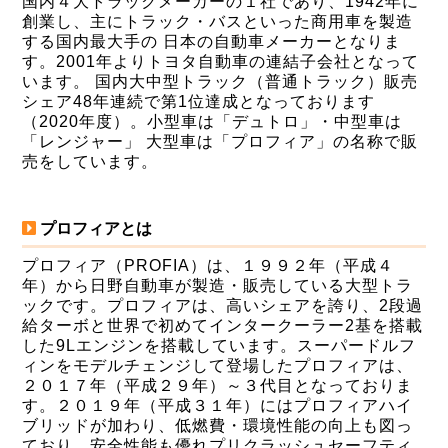
国内４大トラックメーカーの１社であり、1942年に
創業し、主にトラック・バスといった商用車を製造
する国内最大手の 日本の自動車メーカーとなりま
す。2001年よりトヨタ自動車の連結子会社となって
います。 国内大中型トラック（普通トラック）販売
シェア48年連続で第1位達成となっております
（2020年度）。小型車は「デュトロ」・中型車は
「レンジャー」 大型車は「プロフィア」の名称で販
売をしています。
プロフィアとは
プロフィア（PROFIA）は、１９９２年（平成４
年）から日野自動車が製造・販売している大型トラ
ックです。プロフィアは、高いシェアを誇り、2段過
給ターボと世界で初めてインタークーラー2基を搭載
した9Lエンジンを搭載しています。スーパードルフ
ィンをモデルチェンジして登場したプロフィアは、
２０１７年（平成２９年）～３代目となっておりま
す。２０１９年（平成３１年）にはプロフィアハイ
ブリッドが加わり、低燃費・環境性能の向上も図っ
ており、安全性能も優れプリクラッシュセーフティ