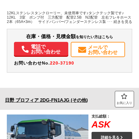
L:9,340
ホワイト系
千葉県
-
W:2,490
無
H:2,970
12KLステンレスタンクローリー、未使用車です♪タンクテック製です♪
12KL 3室 ポンプ付 三方配管 配管2.5B N2配管 左右フレキホース
2本（65A×3m） サイドバンパー/フェンダーステンレス製 工具箱/消火
装備情報
器BOXステンレス製 消防書類有
ABS
エアバッグ
アルミホイール
電動格納ミラー
ETC
バックモニター
在庫・価格・見積金額
を知りたい方はこちら
電話で
メールで
お問い合わせ
お問い合わせ
お問い合わせNo.
220-37190
日野
プロフィア
2DG-FN1AJG (その他)
お気に入り
支払総額：
ASK
詳細を見る