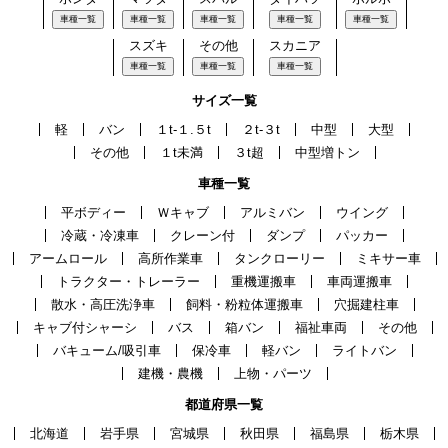
車種一覧
車種一覧
車種一覧
車種一覧
車種一覧
スズキ
その他
スカニア
車種一覧
車種一覧
車種一覧
サイズ一覧
軽
バン
１t-１.５t
２t-３t
中型
大型
その他
１t未満
３t超
中型増トン
車種一覧
平ボディー
Ｗキャブ
アルミバン
ウイング
冷蔵・冷凍車
クレーン付
ダンプ
パッカー
アームロール
高所作業車
タンクローリー
ミキサー車
トラクター・トレーラー
重機運搬車
車両運搬車
散水・高圧洗浄車
飼料・粉粒体運搬車
穴掘建柱車
キャブ付シャーシ
バス
箱バン
福祉車両
その他
バキューム/吸引車
保冷車
軽バン
ライトバン
建機・農機
上物・パーツ
都道府県一覧
北海道
岩手県
宮城県
秋田県
福島県
栃木県