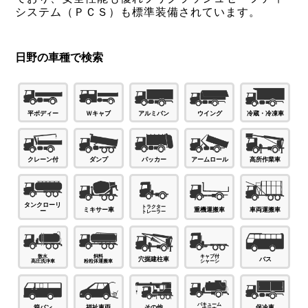
システム（ＰＣＳ）も標準装備されています。
日野の車種で検索
Ｗキャブ
平ボディー
アルミバン
ウイング
冷蔵・冷凍車
パッカー
ダンプ
高所作業車
クレーン付
アームロール
タンクローリ
ミキサー車
車両運搬車
重機運搬車
ー
穴掘建柱車
バス
箱バン
福祉車両
その他
保冷車