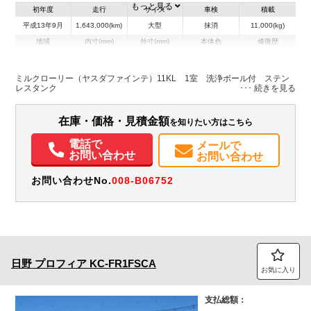
もっと見る
初年度
走行
サイズ
車検
積載
平成13年9月
1,643,000(km)
大型
抹消
11,000(kg)
地域
内寸(mm)
外寸(mm)
本体色
修復歴
L:9,690
その他
北海道
-
W:2,490
－
H:3,330
ミルクローリー（ヤスダファインテ）11KL 1室 洗浄ボール付 ステン
レスタンク
装備情報
在庫・価格・見積金額
を知りたい方はこちら
エアコン
パワステ
パワーウィンドウ
ABS
エアバッグ
Sリミッタ
電話で
メールで
お問い合わせ
お問い合わせ
お問い合わせNo.
008-B06752
日野
プロフィア
KC-FR1FSCA
お気に入り
支払総額：