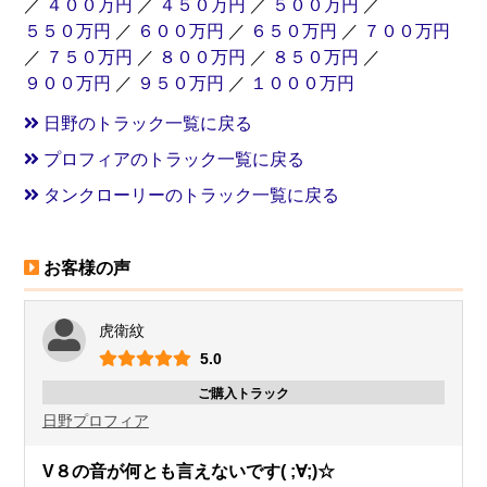
／
４００万円
／
４５０万円
／
５００万円
／
５５０万円
／
６００万円
／
６５０万円
／
７００万円
／
７５０万円
／
８００万円
／
８５０万円
／
９００万円
／
９５０万円
／
１０００万円
日野のトラック一覧に戻る
プロフィアのトラック一覧に戻る
タンクローリーのトラック一覧に戻る
お客様の声
虎衛紋
5.0
ご購入トラック
日野
プロフィア
V８の音が何とも言えないです( ;∀;)☆