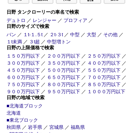
日野 タンクローリーの車名で検索
デュトロ
／
レンジャー
／
プロフィア
／
日野のサイズで検索
バン
／
１t-１.５t
／
２t-３t
／
中型
／
大型
／
その他
／
１t未満
／
３t超
／
中型増トン
日野の上限価格で検索
１５０万円以下
／
２００万円以下
／
２５０万円以下
／
３００万円以下
／
３５０万円以下
／
４００万円以下
／
４５０万円以下
／
５００万円以下
／
５５０万円以下
／
６００万円以下
／
６５０万円以下
／
７００万円以下
／
７５０万円以下
／
８００万円以下
／
８５０万円以下
／
９００万円以下
／
９５０万円以下
／
１０００万円以下
日野の地域で検索
■北海道ブロック
北海道
■東北ブロック
秋田県
／
岩手県
／
宮城県
／
福島県