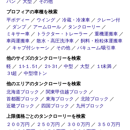
バン
／
大型
／
その他
プロフィアの車種を検索
トラクター
トレーラー
平ボディー
／
ウイング
／
冷蔵・冷凍車
／
クレーン付
／
ダンプ
／
アームロール
／
タンクローリー
／
ミキサー車
／
トラクター・トレーラー
／
重機運搬車
／
散水
飼料
キャブ付
車両運搬車
／
散水・高圧洗浄車
／
飼料・粉粒体運搬車
高圧洗浄車
粉粒体運搬車
シャーシ
／
キャブ付シャーシ
／
その他
／
バキューム/吸引車
他のサイズのタンクローリーを検索
バキューム
軽
／
１t-１.５t
／
２t-３t
／
中型
／
大型
／
１t未満
／
吸引車
３t超
／
中型増トン
他のエリアのタンクローリーを検索
北海道ブロック
／
関東甲信越ブロック
／
首都圏ブロック
／
東海ブロック
／
北陸ブロック
／
近畿ブロック
／
四国ブロック
／
九州ブロック
上限価格ごとのタンクローリーを検索
２００万円
／
２５０万円
／
３００万円
／
３５０万円