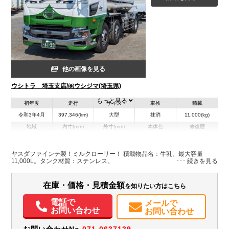
他の画像を見る
ウシトラ 埼玉支店/㈱ウシジマ(埼玉県)
もっと見る
初年度
走行
サイズ
車検
積載
令和3年4月
397,346(km)
大型
抹消
11,000(kg)
地域
内寸(mm)
外寸(mm)
本体色
修復歴
グリーン系
埼玉県
-
-
無
ヤスダファインテ製！ミルクローリー！ 積載物品名：牛乳。最大容量
11,000L。タンク材質：ステンレス。
在庫・価格・見積金額
を知りたい方はこちら
電話で
メールで
お問い合わせ
お問い合わせ
お問い合わせNo.
071-0637139