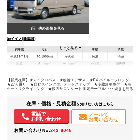
他の画像を見る
㈱イイノ(新潟県)
もっと見る
初年度
走行
サイズ
車検
積載
平成18年3月
70,100(km)
その他
抹消
-(kg)
地域
内寸(mm)
外寸(mm)
本体色
修復歴
L:6,990
シルバー系
新潟県
-
W:2,020
無
H:2,620
【群馬在庫】★マイクロバス ★総輪エアサス ★EX ハイルーフロング
★27人乗り ★自動スイング扉、オートステップ ★冷蔵冷凍車付 ★モ
ケットリクライニング ★後方サロンシート 固定テーブル付 ★メッシュ
装備情報
ポケット ★ドリンクホルダー ★右上棚付
エアコン
パワステ
在庫・価格・見積金額
を知りたい方はこちら
電話で
メールで
お問い合わせ
お問い合わせ
お問い合わせNo.
243-6048