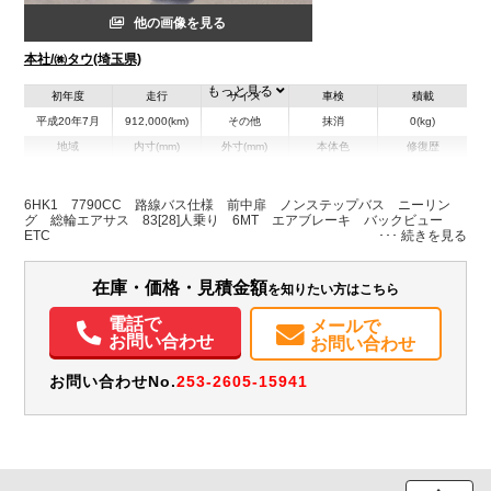
他の画像を見る
本社/㈱タウ(埼玉県)
もっと見る
初年度
走行
サイズ
車検
積載
平成20年7月
912,000(km)
その他
抹消
0(kg)
地域
内寸(mm)
外寸(mm)
本体色
修復歴
L:10,920
ブルー系
埼玉県
-
W:2,490
無
H:2,980
6HK1 7790CC 路線バス仕様 前中扉 ノンステップバス ニーリン
グ 総輪エアサス 83[28]人乗り 6MT エアブレーキ バックビュー
ETC
在庫・価格・見積金額
を知りたい方はこちら
電話で
メールで
お問い合わせ
お問い合わせ
お問い合わせNo.
253-2605-15941