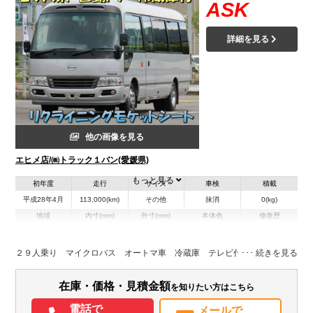
ASK
詳細を見る
他の画像を見る
エヒメ店/㈱トラック１バン(愛媛県)
もっと見る
初年度
走行
サイズ
車検
積載
平成28年4月
113,000(km)
その他
抹消
0(kg)
地域
内寸(mm)
外寸(mm)
本体色
修復歴
L:6,990
シルバー系
愛媛県
-
W:2,030
無
H:2,570
２９人乗り マイクロバス オートマ車 冷蔵庫 テレビ付
装備情報
在庫・価格・見積金額
を知りたい方はこちら
エアコン
パワステ
ABS
電動格納ミラー
カーナビ
TV
ETC
電話で
メールで
バックモニター