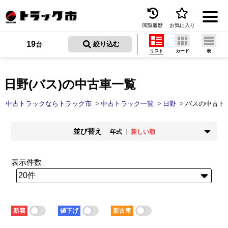
閲覧履歴
お気に入り
Menu
19
 絞り込む
台
リスト
カード
表
中古トラックを探す
トラック買取
日野(バス)の中古車一覧
トラック市とは
中古トラックならトラック市
中古トラック一覧
日野
バスの中古ト
加盟店一覧
並び替え
年式
新しい順
お問い合わせ
掲載時期
年式
新着順
古い順
新しい順
古い順
表示件数
お気に入り
走行距離
価格
少ない順
多い順
安い順
高い順
閲覧履歴
積載量
車検残
少ない順
多い順
短い順
長い順
保存した検索条件
新着
値下げ
新古車