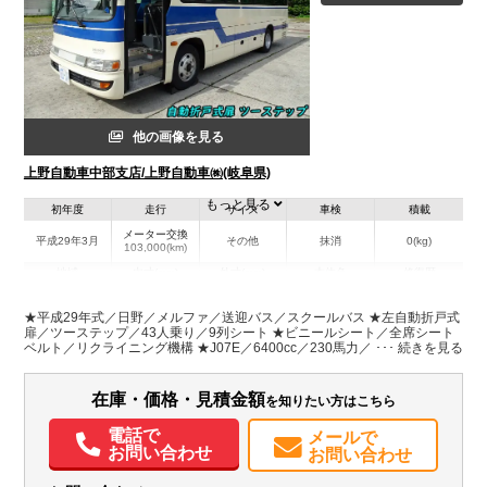
他の画像を見る
上野自動車中部支店/上野自動車㈱(岐阜県)
もっと見る
初年度
走行
サイズ
車検
積載
メーター交換
平成29年3月
その他
抹消
0(kg)
103,000(km)
地域
内寸(mm)
外寸(mm)
本体色
修復歴
L:8,990
ホワイト系
岐阜県
-
W:2,340
無
★平成29年式／日野／メルファ／送迎バス／スクールバス ★左自動折戸式
H:3,030
扉／ツーステップ／43人乗り／9列シート ★ビニールシート／全席シート
ベルト／リクライニング機構 ★J07E／6400cc／230馬力／インタークーラ
ーターボ付 ★NOx・PM適合／関東登録、乗入OK！(アドブルー不要)
装備情報
在庫・価格・見積金額
を知りたい方はこちら
エアコン
パワステ
ABS
バックモニター
電話で
メールで
お問い合わせ
お問い合わせ