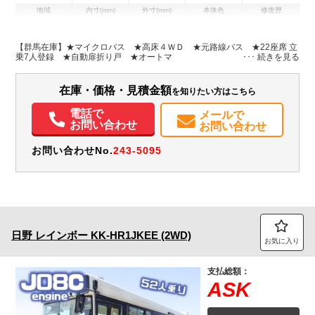
地域
内寸(mm)
外寸(mm)
本体色
修復歴
L:6,990
イエロー系
新潟県
-
W:2,040
無
H:2,790
【群馬在庫】★マイクロバス ★高床４ＷＤ ★元路線バス ★22座席 立
乗7人登録 ★自動扉折り戸 ★オートマ
装備情報
在庫・価格・見積金額
を知りたい方はこちら
エアコン
パワステ
電話で
メールで
お問い合わせ
お問い合わせ
お問い合わせNo.
243-5095
日野
レインボー
KK-HR1JKEE (2WD)
お気に入り
支払総額：
ASK