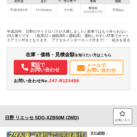
初年度
走行
サイズ
車検
積載
車検有
平成28年9月
73,000(km)
その他
不明(kg)
(2026年10月)
地域
内寸(mm)
外寸(mm)
本体色
修復歴
L:6,990
シルバー系
群馬県
-
W:2,030
無
平成28年 日野のマイクロバスが入庫しました♪ 新車ではもう作られない
H:2,580
29人乗りです。（座席22＋補助席6＋運転席） 運転しやすいAT車でオート
エアコン付きとなります。 アクセルインターロック付きで乗り降りの際も
安心です！ 自動スイングドアは乗降しやすいステップ付きです。自動/手動
装備情報
の切り替えレバーもついています。 座席はモケット・リクライニングで
す。 車検も10月まで付いており、大変オススメの1台となります！
在庫・価格・見積金額
を知りたい方はこちら
エアコン
パワステ
ABS
エアバッグ
電動格納ミラー
カーナビ
ETC
バックモニター
電話で
メールで
お問い合わせ
お問い合わせ
お問い合わせNo.
247-R123456
日野
リエッセ
SDG-XZB50M (2WD)
お気に入り
支払総額：