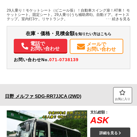
L:6,990
グレー系
福岡県
-
W:2,080
無
H:2,630
29人乗り！モケットシート（ビニール張）！自動車スイング扉！AT車！ モ
ケットシート。固定シート。29人乗り(うち補助席6)。自動ドア。オートス
テップ。室内灯3ケ。リヤトランク。
装備情報
エアコン
パワステ
パワーウィンドウ
エアバッグ
電動格納ミラー
在庫・価格・見積金額
を知りたい方はこちら
バックモニター
記録簿（一部含む）
電話で
メールで
お問い合わせ
お問い合わせ
お問い合わせNo.
071-0738139
日野
メルファ
SDG-RR7JJCA (2WD)
お気に入り
支払総額：
ASK
詳細を見る