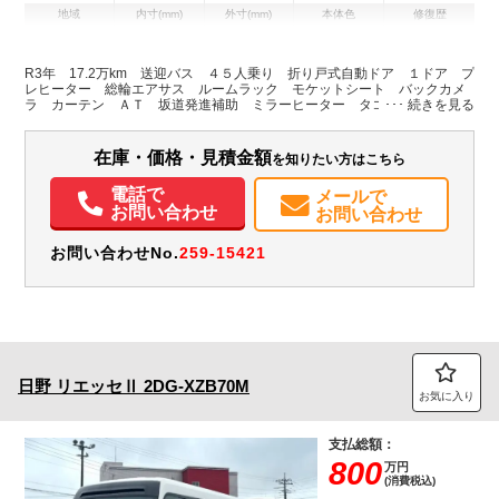
地域
内寸(mm)
外寸(mm)
本体色
修復歴
L:8,990
ホワイト系
埼玉県
-
W:2,340
無
H:3,040
R3年 17.2万km 送迎バス ４５人乗り 折り戸式自動ドア １ドア プ
レヒーター 総輪エアサス ルームラック モケットシート バックカメ
ラ カーテン ＡＴ 坂道発進補助 ミラーヒーター タコグラフ 車両
装備情報
総重量９９７５ｋｇ
エアコン
パワステ
ABS
エアバッグ
バックモニター
在庫・価格・見積金額
を知りたい方はこちら
電話で
メールで
お問い合わせ
お問い合わせ
お問い合わせNo.
259-15421
日野
リエッセⅡ
2DG-XZB70M
お気に入り
支払総額：
800
万円
(消費税込)