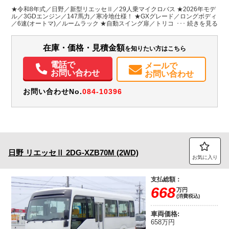
シルバー系
埼玉県
W:1,885
W:2,080
無
★令和8年式／日野／新型リエッセⅡ／29人乗マイクロバス ★2026年モデ
H:1,890
H:2,630
ル／3GDエンジン／147馬力／寒冷地仕様！ ★GXグレード／ロングボディ
／6速(オートマ)／ルームラック ★自動スイング扉／トリコットシート(上
級)／シートベルト付
装備情報
在庫・価格・見積金額
を知りたい方はこちら
エアコン
パワステ
パワーウィンドウ
ABS
エアバッグ
集中ドアロック
電動格納ミラー
カーナビ
取扱説明書（一部含む）
電話で
メールで
メンテナンスノート（保証書）
お問い合わせ
お問い合わせ
お問い合わせNo.
084-10396
日野
リエッセⅡ
2DG-XZB70M (2WD)
お気に入り
支払総額：
668
万円
(消費税込)
車両価格:
658万円