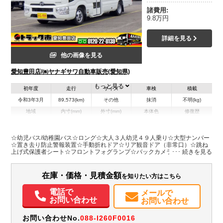
諸費用:
9.8万円
詳細を見る
他の画像を見る
愛知豊田店/㈱ヤナギサワ自動車販売(愛知県)
もっと見る
初年度
走行
サイズ
車検
積載
令和3年3月
89,573(km)
その他
抹消
不明(kg)
地域
内寸(mm)
外寸(mm)
本体色
修復歴
L:6,990
ホワイト系
愛知県
-
W:2,080
無
H:2,630
☆幼児バス/幼稚園バス☆ロング☆大人３人幼児４９人乗り☆大型ナンバー
☆置き去り防止警報装置☆手動折れドア☆リア観音ドア（非常口）☆跳ね
上げ式保護者シート☆フロントフォグランプ☆バックカメラ☆コムテック
装備情報
前後ドライブレコーダー☆ＤＰオーディオ☆運転席エアバッグ/ＡＢＳ/ＰＳ
☆ＴＲＣ/横滑防止装置
パワステ
ABS
エアバッグ
電動格納ミラー
バックモニター
ドラレコ
在庫・価格・見積金額
を知りたい方はこちら
取扱説明書（一部含む）
メンテナンスノート（保証書）
電話で
メールで
お問い合わせ
お問い合わせ
お問い合わせNo.
088-I260F0016