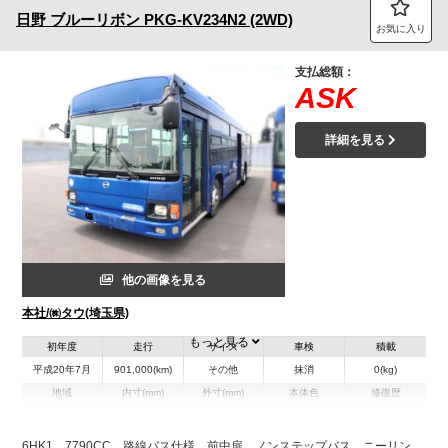
日野
ブルーリボン
PKG-KV234N2 (2WD)
お気に入り
支払総額：
ASK
詳細を見る
他の画像を見る
本社/㈱タウ(埼玉県)
もっと見る
初年度
走行
サイズ
車検
積載
平成20年7月
901,000(km)
その他
抹消
0(kg)
地域
内寸(mm)
外寸(mm)
本体色
修復歴
L:10,920
ブルー系
埼玉県
-
W:2,490
無
H:2,940
6HK1 7790CC 路線バス仕様 前中扉 ノンステップバス ニーリン