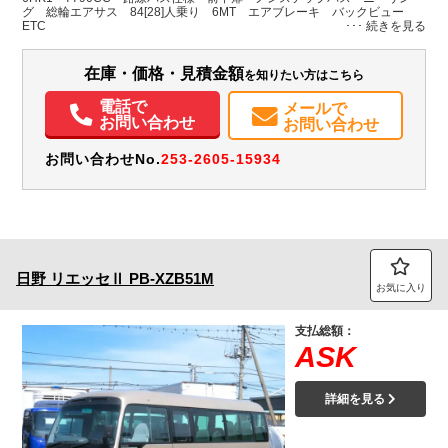
グ 総輪エアサス 84[28]人乗り 6MT エアブレーキ バックビュー
ETC
在庫・価格・見積金額
を知りたい方はこちら
電話で
メールで
お問い合わせ
お問い合わせ
お問い合わせNo.
253-2605-15934
日野
リエッセⅡ
PB-XZB51M
お気に入り
支払総額：
ASK
詳細を見る