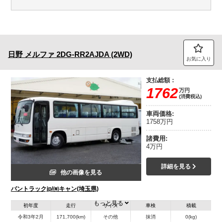
日野
メルファ
2DG-RR2AJDA (2WD)
お気に入り
支払総額：
1762
万円
(消費税込)
車両価格:
1758万円
諸費用:
4万円
詳細を見る
他の画像を見る
バントラックjp/㈲キャン(埼玉県)
もっと見る
初年度
走行
サイズ
車検
積載
令和3年2月
171,700(km)
その他
抹消
0(kg)