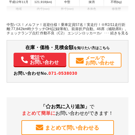
平成12年11月
121,918(km)
中型
抹消
不明(kg)
地域
内寸(mm)
外寸(mm)
本体色
修復歴
L:8,890
ホワイト系
埼玉県
-
W:2,340
無
H:3,030
中型バス！メルファ！送迎仕様！乗車定員57名！実走行！※R2/11走行距
離:77,842km時クラッチOH(記録簿有)。前扉折戸自動。46席（補助席8）。
チェックランプ点灯:作動不良（C2） エンジンロッカーカバーにじみ
在庫・価格・見積金額
を知りたい方はこちら
電話で
メールで
お問い合わせ
お問い合わせ
お問い合わせNo.
071-0538030
「
お気に入り追加」
で
まとめて簡単に
お問い合わせができます！
まとめて問い合わせる