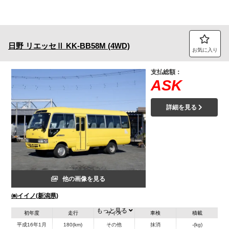
日野
リエッセⅡ
KK-BB58M (4WD)
お気に入り
支払総額：
ASK
詳細を見る
他の画像を見る
㈱イイノ(新潟県)
もっと見る
初年度
走行
サイズ
車検
積載
平成16年1月
180(km)
その他
抹消
-(kg)