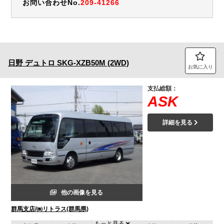
お問い合わせNo.
209-41266
日野
デュトロ
SKG-XZB50M (2WD)
お気に入り
支払総額：
ASK
詳細を見る
他の画像を見る
群馬支店/㈱リトラス(群馬県)
もっと見る