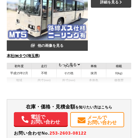
詳細を見る
他の画像を見る
本社/㈱タウ(埼玉県)
もっと見る
初年度
走行
サイズ
車検
積載
平成15年2月
不明
その他
抹消
0(kg)
地域
内寸(mm)
外寸(mm)
本体色
修復歴
L:8,990
ホワイト系
埼玉県
-
W:2,300
無
H:2,920
在庫・価格・見積金額
を知りたい方はこちら
電話で
メールで
お問い合わせ
お問い合わせ
お問い合わせNo.
253-2603-08122