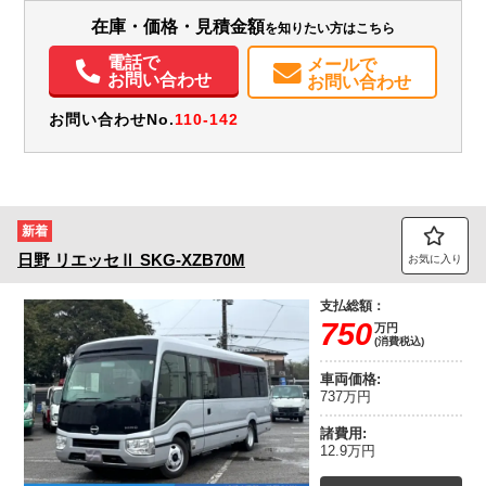
在庫・価格・見積金額
を知りたい方はこちら
エアコン
パワステ
パワーウィンドウ
ABS
エアバッグ
電動格納ミラー
ETC
バックモニター
電話で
メールで
お問い合わせ
お問い合わせ
お問い合わせNo.
110-142
新着
日野
リエッセⅡ
SKG-XZB70M
お気に入り
支払総額：
750
万円
(消費税込)
車両価格:
737万円
諸費用:
12.9万円