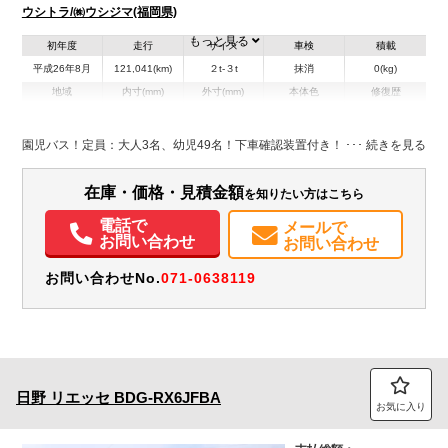
ウシトラ/㈱ウシジマ(福岡県)
もっと見る
初年度
走行
サイズ
車検
積載
平成26年8月
121,041(km)
２t-３t
抹消
0(kg)
地域
内寸(mm)
外寸(mm)
本体色
修復歴
L:6,990
イエロー系
福岡県
-
W:2,030
無
H:2,420
園児バス！定員：大人3名、幼児49名！下車確認装置付き！
在庫・価格・見積金額
を知りたい方はこちら
電話で
メールで
お問い合わせ
お問い合わせ
お問い合わせNo.
071-0638119
日野
リエッセ
BDG-RX6JFBA
お気に入り