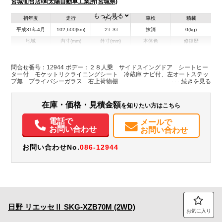
宮城仙台店/㈱太陽自動車工業所(宮城県)
もっと見る
初年度
走行
サイズ
車検
積載
平成31年4月
102,600(km)
２t-３t
抹消
0(kg)
地域
内寸(mm)
外寸(mm)
本体色
修復歴
L:6,990
シルバー系
宮城県
-
W:2,080
無
H:2,630
問合せ番号：12944 ボデー：２８人乗 サイドスイングドア シートヒー
ター付 モケットリクライニングシート 冷蔵庫 ナビ付、左オートステッ
プ無 プライバシーガラス 右上荷物棚
装備情報
エアコン
パワステ
パワーウィンドウ
ABS
エアバッグ
電動格納ミラー
在庫・価格・見積金額
を知りたい方はこちら
カーナビ
ETC
バックモニター
電話で
メールで
お問い合わせ
お問い合わせ
お問い合わせNo.
086-12944
日野
リエッセⅡ
SKG-XZB70M (2WD)
お気に入り