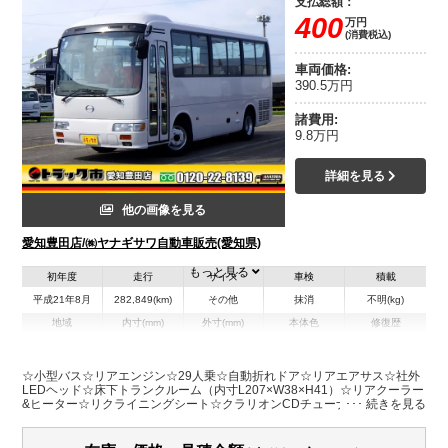
支払総額：
400
万円
(消費税込)
車両価格:
390.5万円
諸費用:
9.8万円
詳細を見る
他の画像を見る
愛知豊田店/㈱ヤナギサワ自動車販売(愛知県)
もっと見る
初年度
走行
サイズ
車検
積載
平成21年8月
282,849(km)
その他
抹消
不明(kg)
地域
内寸(mm)
外寸(mm)
本体色
修復歴
L:6,990
その他
愛知県
-
W:2,080
無
H:2,820
☆小型バス☆リアエンジン☆29人乗☆自動折れドア☆リアエアサス☆社外
LEDヘッド☆床下トランクルーム（内寸L207×W38×H41）☆リアクーラー
&ヒーター☆リクライニングシート☆クラリオンCDチューナー☆室内蛍光
装備情報
灯☆デジタル時計☆ステップ灯ドア☆180PS
パワステ