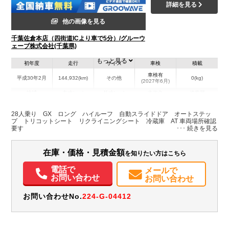
詳細を見る
他の画像を見る
千葉佐倉本店（四街道ICより車で5分）/グルーウ
ェーブ株式会社(千葉県)
もっと見る
初年度
走行
サイズ
車検
積載
車検有
平成30年2月
144,932(km)
その他
0(kg)
(2027年6月)
地域
内寸(mm)
外寸(mm)
本体色
修復歴
L:6,990
シルバー系
千葉県
-
W:2,080
無
28人乗り GX ロング ハイルーフ 自動スライドドア オートステッ
H:2,630
プ トリコットシート リクライニングシート 冷蔵庫 AT 車両場所確認
要す
装備情報
在庫・価格・見積金額
を知りたい方はこちら
エアコン
パワステ
ABS
エアバッグ
電動格納ミラー
ETC
バックモニター
電話で
メールで
お問い合わせ
お問い合わせ
お問い合わせNo.
224-G-04412