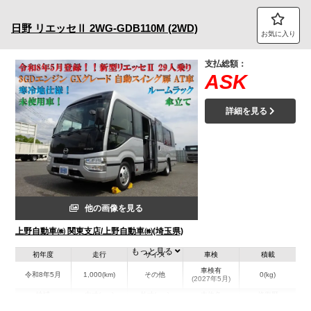
トラック市FC会員専用ページはこちら
日野
リエッセⅡ
2WG-GDB110M (2WD)
お気に入り
ログイン
支払総額：
ASK
詳細を見る
他の画像を見る
上野自動車㈱ 関東支店/上野自動車㈱(埼玉県)
もっと見る
初年度
走行
サイズ
車検
積載
車検有
令和8年5月
1,000(km)
その他
0(kg)
(2027年5月)
地域
内寸(mm)
外寸(mm)
本体色
修復歴
L:6,230
L:6,990