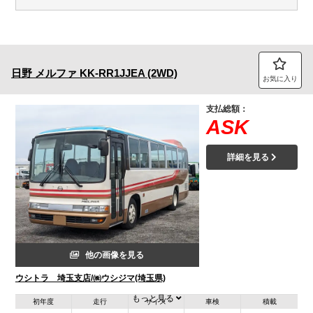
日野
メルファ
KK-RR1JJEA (2WD)
お気に入り
支払総額：
ASK
詳細を見る
他の画像を見る
ウシトラ 埼玉支店/㈱ウシジマ(埼玉県)
もっと見る
初年度
走行
サイズ
車検
積載