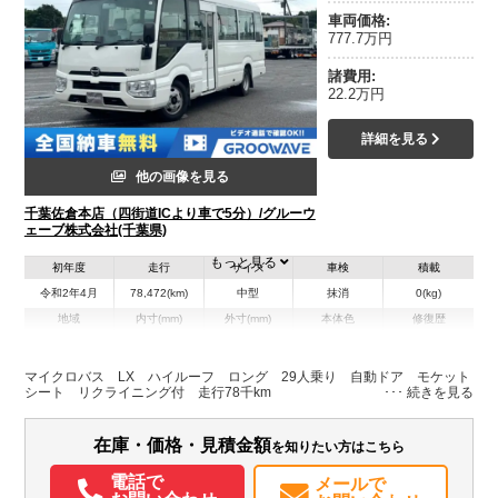
車両価格:
777.7万円
諸費用:
22.2万円
詳細を見る
他の画像を見る
千葉佐倉本店（四街道ICより車で5分）/グルーウ
ェーブ株式会社(千葉県)
もっと見る
初年度
走行
サイズ
車検
積載
令和2年4月
78,472(km)
中型
抹消
0(kg)
地域
内寸(mm)
外寸(mm)
本体色
修復歴
L:6,990
ホワイト系
千葉県
-
W:2,080
無
H:2,630
マイクロバス LX ハイルーフ ロング 29人乗り 自動ドア モケット
シート リクライニング付 走行78千km
装備情報
在庫・価格・見積金額
を知りたい方はこちら
エアコン
パワステ
ABS
エアバッグ
電動格納ミラー
バックモニター
取扱説明書（一部含む）
電話で
メールで