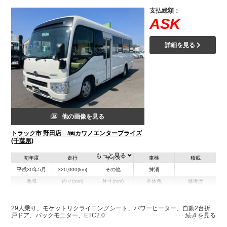
支払総額：
ASK
詳細を見る
他の画像を見る
トラック市 野田店 /㈱カワノエンタープライズ
(千葉県)
もっと見る
初年度
走行
サイズ
車検
積載
平成30年5月
320,000(km)
その他
抹消
地域
内寸(mm)
外寸(mm)
本体色
修復歴
L:6,990
ホワイト系
千葉県
-
W:2,080
無
H:2,630
29人乗り、モケットリクライニングシート、パワーヒーター、自動2台折
戸ドア、バックモニター、ETC2.0
装備情報