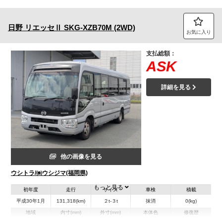
日野
リエッセⅡ
SKG-XZB70M (2WD)
お気に入り
支払総額：
ASK
詳細を見る
他の画像を見る
ウシトラ/㈱ウシジマ(福岡県)
もっと見る
初年度
走行
サイズ
車検
積載
平成30年1月
131,318(km)
２t-３t
抹消
0(kg)
地域
内寸(mm)
外寸(mm)
本体色
修復歴