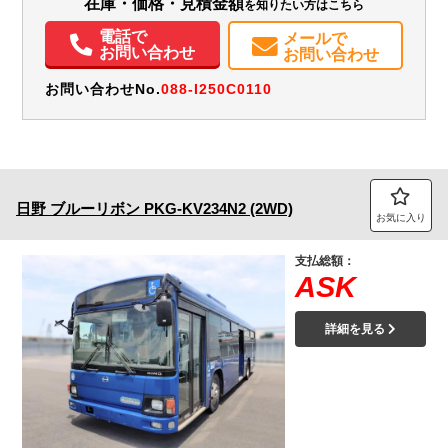
在庫・価格・見積金額
を知りたい方はこちら
電話で
メールで
お問い合わせ
お問い合わせ
お問い合わせNo.
088-I250C0110
日野
ブルーリボン
PKG-KV234N2 (2WD)
お気に入り
支払総額：
ASK
詳細を見る