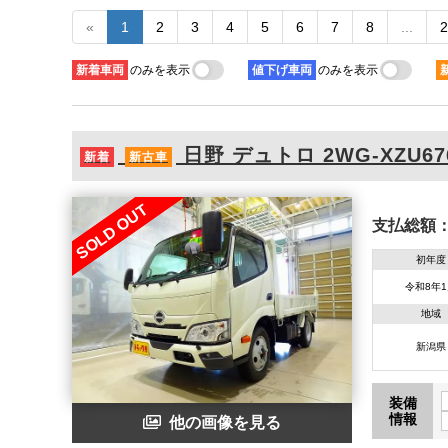
«
1
2
3
4
5
6
7
8
...
2
新着
車両
のみを表示
値下げ
車両
のみを表示
日野
デュトロ
2WG-XZU67
新着
新古車
SOLD OUT
支払総額
初年度
令和8年
地域
新潟県
装備
情報
他の画像を見る