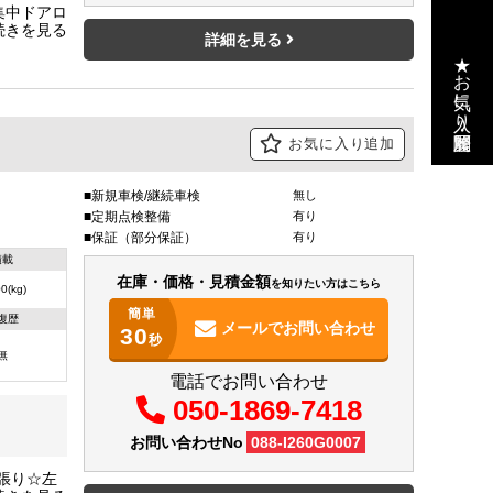
 集中ドアロ
ブレー
詳細を見る
ライト/
★お気に入り・閲覧履歴
料タンク
お気に入り追加
新規車検/継続車検
無し
定期点検整備
有り
保証（部分保証）
有り
積載
在庫・価格・見積金額
を知りたい方はこちら
0(kg)
簡単
復歴
メールで
お問い合わせ
30
秒
無
電話でお問い合わせ
050-1869-7418
お問い合わせNo
088-I260G0007
張り☆左