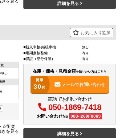
ーキ☆車
詳細を見る
お気に入り追加
新規車検/継続車検
無し
定期点検整備
有り
保証（部分保証）
有り
積載
在庫・価格・見積金額
を知りたい方はこちら
0(kg)
簡単
復歴
メールで
お問い合わせ
30
秒
無
電話でお問い合わせ
050-1869-7418
コ
お問い合わせNo
088-I260F0069
ト☆衝突
トアラウ
詳細を見る