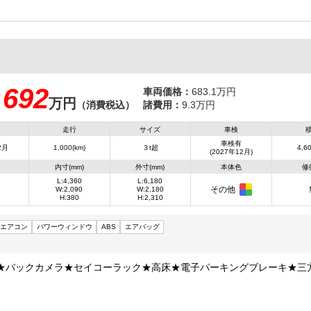
692
車両価格：
683.1万円
万円
：
（消費税込）
諸費用：
9.3万円
走行
サイズ
車検
車検有
2月
1,000(km)
３t超
4,60
(2027年12月)
内寸(mm)
外寸(mm)
本体色
修
L:4,360
L:6,180
その他
W:2,090
W:2,180
H:380
H:2,310
エアコン
パワーウィンドウ
ABS
エアバッグ
★バックカメラ★セイコーラック★高床★電子パーキングブレーキ★三