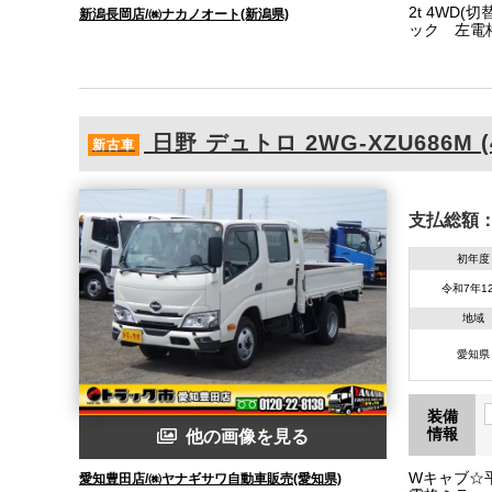
2t 4WD
新潟長岡店/㈱ナカノオート(新潟県)
ック 左電
キ 車線逸
フォグラン
60L
日野
デュトロ
2WG-XZU686M 
新古車
支払総額
初年度
令和7年1
地域
愛知県
装備
情報
他の画像を見る
Wキャブ☆
愛知豊田店/㈱ヤナギサワ自動車販売(愛知県)