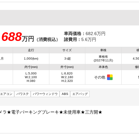
688
車両価格：
682.6万円
万円
：
（消費税込）
諸費用：
5.6万円
走行
サイズ
車検
車検有
1月
1,000(km)
３t超
4,50
(2027年11月)
内寸(mm)
外寸(mm)
本体色
修
L:5,000
L:6,820
その他
W:2,100
W:2,180
H:380
H:2,320
エアコン
パワステ
パワーウィンドウ
ABS
エアバッグ
メラ★電子パーキングブレーキ★未使用車★三方開★