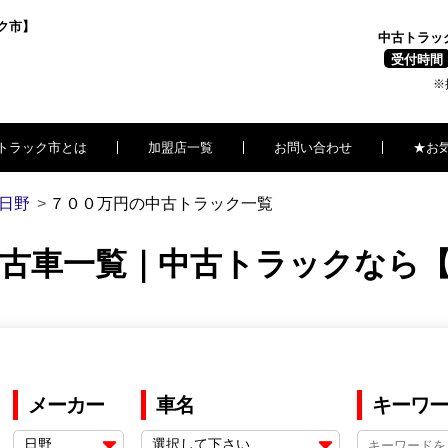
ク市】
中古トラッ
受付時間
※
トラック市とは
加盟店一覧
お問い合わせ
★お
日野
７００万円の中古トラック一覧
中古車一覧｜中古トラックなら
メーカー
車名
キーワー