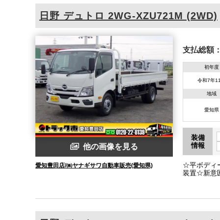
日野
デュトロ
2WG-XZU721M (2WD)
支払総額
初年度
令和7年1
地域
愛知県
装備
情報
他の画像を見る
☆平ボディ
愛知豊田店/㈱ヤナギサワ自動車販売(愛知県)
装置☆新意
アランスソ
☆4500kg