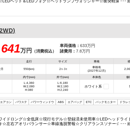
☆LEDヘッド＆LEDフォグ☆ヘッドランプウォッシャー☆衝突軽減ブレ
☆横滑り防止装置☆クリアランスソナー☆デジタルインナーミラー
(2WD)
641
車両価格：
633万円
万円
：
（消費税込）
諸費用：
7.8万円
走行
サイズ
車検
車検有
2月
550(km)
２t-３t
2,00
(2027年12月)
内寸(mm)
外寸(mm)
本体色
修
L:4,360
L:6,180
ホワイト系
W:2,080
W:2,180
H:380
H:2,240
エアコン
パワステ
パワーウィンドウ
ABS
エアバッグ
ETC
バックモニター
ドラレ
ワイドロング☆全低床☆現行モデル☆登録済未使用車☆LEDヘッドライ
キ☆左右アオリバランサー☆車線逸脱警報☆クリアランスソナー☆サイ
横滑り防止装置☆出会い頭警報装置☆誤発進抑制装置☆ドラレコ