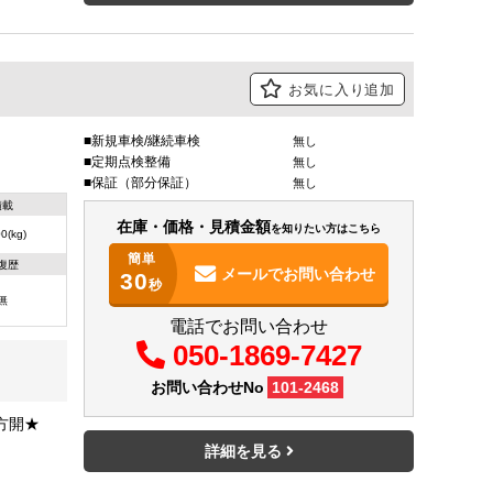
お気に入り追加
新規車検/継続車検
無し
定期点検整備
無し
保証（部分保証）
無し
積載
在庫・価格・見積金額
を知りたい方はこちら
0(kg)
簡単
復歴
メールで
お問い合わせ
30
秒
無
電話でお問い合わせ
050-1869-7427
お問い合わせNo
101-2468
方開★
詳細を見る