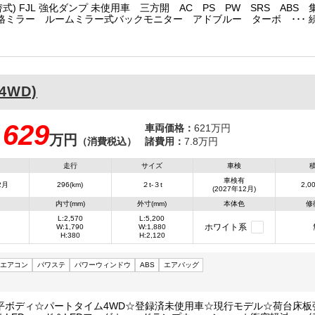
(切替式) FJL 強化ダンプ 未使用車 三方開 AC PS PW SRS ABS
格ミラー ルームミラー式バックモニター アドブルー ターボ 排気
脱警報装置 衝突被害軽減ブレーキ アイドリングストップ LEDヘッド
プ トラクションコントロール クリアランスソナー 室内LED灯 燃
(4WD)
629
車両価格：
621万円
万円
：
（消費税込）
諸費用：
7.8万円
走行
サイズ
車検
車検有
2月
296(km)
２t-３t
2,00
(2027年12月)
内寸(mm)
外寸(mm)
本体色
修
L:2,570
L:5,200
ホワイト系
W:1,790
W:1,880
H:380
H:2,120
エアコン
パワステ
パワーウィンドウ
ABS
エアバッグ
平ボディ☆パートタイム4WD☆登録済未使用車☆現行モデル☆荷台床板