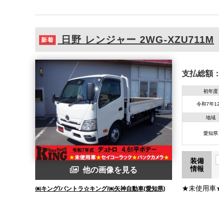
日野
レンジャー
2WG-XZU711M
新着
支払総額
初年度
令和7年1
地域
愛知県
装備
情報
他の画像を見る
★未使用車
㈱キング/バントラ☆キング/㈱矢神自動車(愛知県)