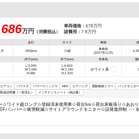
686
車両価格：
678万円
万円
：
（消費税込）
諸費用：
7.8万円
走行
サイズ
車検
車検有
1月
293(km)
３t超
4,50
(2027年11月)
内寸(mm)
外寸(mm)
本体色
修
L:5,000
L:6,820
ホワイト系
W:2,080
W:2,180
H:380
H:2,320
エアコン
パワステ
パワーウィンドウ
ABS
エアバッグ
電動格納ミラー
バックモニタ
取扱説明書（一部含む）
メンテナンスノート（保証書）
ー☆ワイド超ロング☆登録済未使用車☆荷台5m☆荷台床板張り☆あお
匠Fバンパー☆衝突軽減☆サイトアラウンドモニター☆誤発進抑制装置
ナー☆電動パーキングブレーキ☆純正デジミ/Bカメラ☆純正BTオーディ