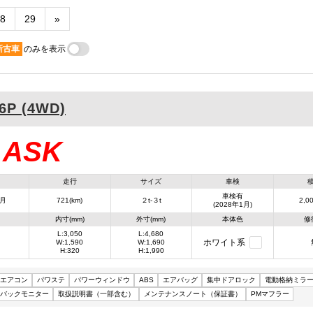
8
29
»
新古車
のみを表示
6P (4WD)
ASK
：
走行
サイズ
車検
車検有
1月
721(km)
２t-３t
2,00
(2028年1月)
内寸(mm)
外寸(mm)
本体色
修
L:3,050
L:4,680
ホワイト系
W:1,590
W:1,690
H:320
H:1,990
エアコン
パワステ
パワーウィンドウ
ABS
エアバッグ
集中ドアロック
電動格納ミラ
バックモニター
取扱説明書（一部含む）
メンテナンスノート（保証書）
PMマフラー