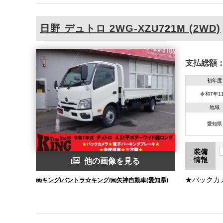
日野
デュトロ
2WG-XZU721M (2WD)
支払総額
初年度
令和7年1
地域
愛知県
装備
情報
他の画像を見る
★バックカ
㈱キング/バントラ☆キング/㈱矢神自動車(愛知県)