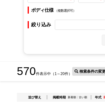
ボディ仕様
（複数選択可）
絞り込み
570
検索条件の変
件表示中（1～20件）
並び替え
掲載時期
年式
新着順
古い順