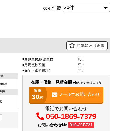
表示件数
お気に入り追加
新規車検/継続車検
無し
定期点検整備
有り
保証（部分保証）
有り
積載
在庫・価格・見積金額
を知りたい方はこちら
0(kg)
簡単
復歴
メールで
お問い合わせ
30
秒
無
電話でお問い合わせ
050-1869-7379
ー
お問い合わせNo
016-26B721