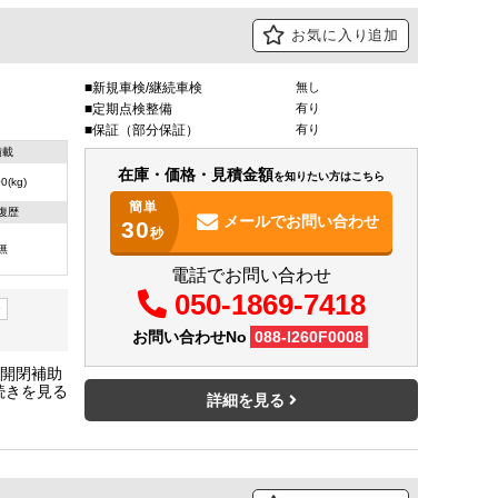
お気に入り追加
新規車検/継続車検
無し
定期点検整備
有り
保証（部分保証）
有り
積載
在庫・価格・見積金額
を知りたい方はこちら
0(kg)
簡単
復歴
メールで
お問い合わせ
30
秒
無
電話でお問い合わせ
050-1869-7418
ー
お問い合わせNo
088-I260F0008
り開閉補助
☆前後クリ
詳細を見る
オ