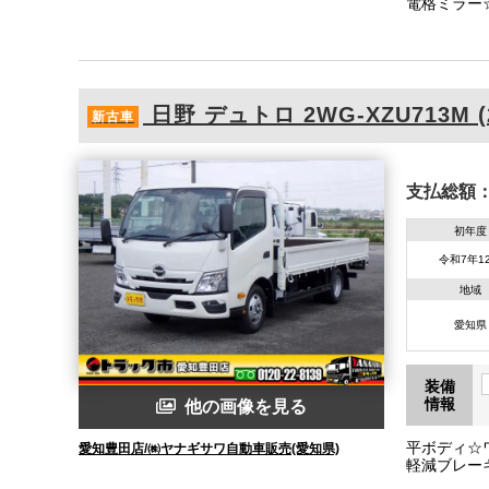
電格ミラー
線逸脱警報
日野
デュトロ
2WG-XZU713M 
新古車
支払総額
初年度
令和7年1
地域
愛知県
装備
情報
他の画像を見る
平ボディ☆
愛知豊田店/㈱ヤナギサワ自動車販売(愛知県)
軽減ブレー
ンドMS☆