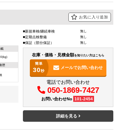
お気に入り追加
新規車検/継続車検
無し
定期点検整備
無し
保証（部分保証）
無し
積載
在庫・価格・見積金額
を知りたい方はこちら
0(kg)
簡単
復歴
メールで
お問い合わせ
30
秒
無
電話でお問い合わせ
050-1869-7427
お問い合わせNo
101-2454
詳細を見る