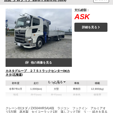
支払総額：
ASK
詳細を見る
他の画像を見る
カネタグループ ２７５トラックセンター/㈲カ
ネタ(北海道)
もっと見る
初年度
走行
サイズ
車検
積載
令和7年4月
1,000(km)
大型
車検切
12,900(kg)
地域
内寸(mm)
外寸(mm)
本体色
修復歴
L:8,740
L:11,980
その他
北海道
W:2,370
W:2,490
－
H:570
H:3,570
クレーン付(タダノZX504HRSA)4段 ラジコン フックイン アルミアオ
リ5方開 床木製 セイコーラック1対 落しフック7対 リヤエアサス