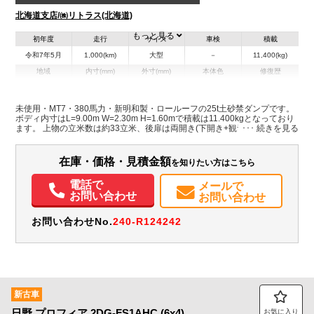
北海道支店/㈱リトラス(北海道)
もっと見る
初年度
走行
サイズ
車検
積載
令和7年5月
1,000(km)
大型
－
11,400(kg)
地域
内寸(mm)
外寸(mm)
本体色
修復歴
その他
北海道
-
-
未使用・MT7・380馬力・新明和製・ロールーフの25t土砂禁ダンプです。
ボディ内寸はL=9.00m W=2.30m H=1.60mで積載は11.400kgとなっており
装備情報
ます。 上物の立米数は約33立米、後扉は両開き(下開き+観音開き)と仕様も
ばっちりです。 フェンダーステンレス製、フロントバンパー・ミラーにメ
エアコン
パワステ
パワーウィンドウ
ABS
エアバッグ
電動格納ミラー
ッキが使われており、アルミホイールも装着しております。 新車の納期が
かかる車輌です。是非この機会にお問合せ下さい！
バックモニター
在庫・価格・見積金額
を知りたい方はこちら
電話で
メールで
お問い合わせ
お問い合わせ
お問い合わせNo.
240-R124242
新古車
日野
プロフィア
2DG-FS1AHC (6x4)
お気に入り