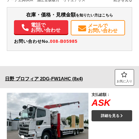
アーチ工具BOX 油圧登坂板付 リヤエアサス
装備情報
エアコン
パワステ
パワーウィンドウ
ABS
エアバッグ
バックモニター
在庫・価格・見積金額
を知りたい方はこちら
PMマフラー
Sリミッタ
電話で
メールで
お問い合わせ
お問い合わせ
お問い合わせNo.
008-B05985
日野
プロフィア
2DG-FW1AHC (8x4)
お気に入り
支払総額：
ASK
詳細を見る