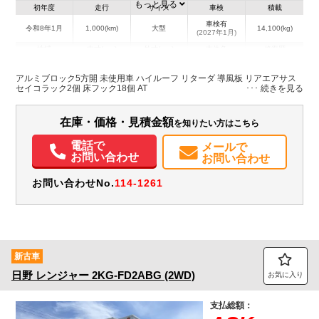
もっと見る
初年度
走行
サイズ
車検
積載
車検有
令和8年1月
1,000(km)
大型
14,100(kg)
(2027年1月)
地域
内寸(mm)
外寸(mm)
本体色
修復歴
L:9,560
L:11,990
その他
北海道
W:2,390
W:2,490
無
アルミブロック5方開 未使用車 ハイルーフ リターダ 導風板 リアエアサス
H:600
H:3,730
セイコラック2個 床フック18個 AT
装備情報
在庫・価格・見積金額
を知りたい方はこちら
エアコン
パワステ
パワーウィンドウ
ABS
エアバッグ
ETC
電話で
メールで
バックモニター
お問い合わせ
お問い合わせ
お問い合わせNo.
114-1261
新古車
日野
レンジャー
2KG-FD2ABG (2WD)
お気に入り
支払総額：