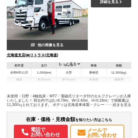
詳細を見る
他の画像を見る
北海道支店/㈱リトラス(北海道)
もっと見る
初年度
走行
サイズ
車検
積載
令和6年11月
1,000(km)
大型
車検切
11,300(kg)
地域
内寸(mm)
外寸(mm)
本体色
修復歴
L:8,790
その他
北海道
W:2,400
-
H:280
未使用・日野・4軸低床・MT7・電磁式リターダ付のセルフクレーンが入庫
いたしました！ 荷台内寸は(L=8.79m、W=2.40m、H=0.28m）で積載量は
11,300㎏とれております。 ボディは北海道車体製・クレーンはユニック製
装備情報
の4段・2.93t吊りのラジコン・フックイン付きでラジコンにて操作可能で
す 市場に少ない車両ですのでぜひこの機会にお問い合わせください！
エアコン
パワステ
パワーウィンドウ
ABS
エアバッグ
電動格納ミラー
在庫・価格・見積金額
を知りたい方はこちら
ETC
バックモニター
電話で
メールで
お問い合わせ
お問い合わせ