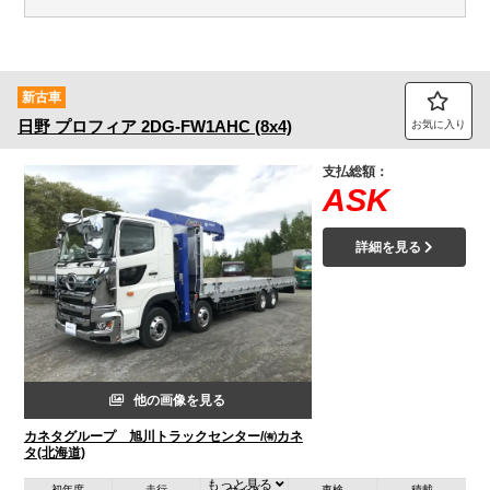
新古車
日野
プロフィア
2DG-FW1AHC (8x4)
お気に入り
支払総額：
ASK
詳細を見る
他の画像を見る
カネタグループ 旭川トラックセンター/㈲カネ
タ(北海道)
もっと見る
初年度
走行
サイズ
車検
積載