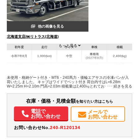
他の画像を見る
北海道支店/㈱リトラス(北海道)
もっと見る
初年度
走行
サイズ
車検
積載
車検有
令和7年8月
1,000(km)
中型
2,400(kg)
(2027年8月)
地域
内寸(mm)
外寸(mm)
本体色
修復歴
L:6,280
ホワイト系
北海道
W:2,250
-
無
未使用・格納ゲート付き・MT6・240馬力・後輪エアサスの冷凍バンが入
H:2,100
荷いたしました。 キャブはワイドでベット付き 荷台内寸はL=6.28m
W=2.25m H=2.10m 門高=2.03m 積載量は2,400㎏とれております。 冷凍機
は菱重製の-30℃設定で、加温機付き・荷台床面はシステムフロアの仕様で
装備情報
す。 片開き式のサイドドアも付いており、門口周りはステンレス製となっ
ております。 車検付きのため名義変更後すぐ使用できます。 是非この機会
在庫・価格・見積金額
を知りたい方はこちら
エアコン
パワステ
パワーウィンドウ
ABS
エアバッグ
電動格納ミラー
にお問い合わせください！
ETC
バックモニター
電話で
メールで
お問い合わせ
お問い合わせ
お問い合わせNo.
240-R120134