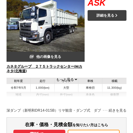
ASK
詳細を見る
他の画像を見る
カネタグループ ２７５トラックセンター/㈲カ
ネタ(北海道)
もっと見る
初年度
走行
サイズ
車検
積載
令和7年5月
1,000(km)
大型
車検切
11,300(kg)
地域
内寸(mm)
外寸(mm)
本体色
修復歴
L:9,000
L:11,660
その他
北海道
W:2,300
W:2,490
－
H:1,600
H:3,760
深ダンプ（新明和DR14-01SB）リヤ観音・ダンプ式 ダブルゲート 33㎥
装備情報
在庫・価格・見積金額
を知りたい方はこちら
エアコン
パワステ
パワーウィンドウ
ABS
エアバッグ
バックモニター