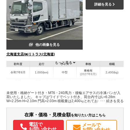
詳細を見る
他の画像を見る
北海道支店/㈱リトラス(北海道)
もっと見る
初年度
走行
サイズ
車検
積載
車検有
令和7年8月
1,000(km)
中型
2,400(kg)
(2027年8月)
地域
内寸(mm)
外寸(mm)
本体色
修復歴
L:6,280
ホワイト系
北海道
W:2,250
-
無
未使用・格納ゲート付き・MT6・240馬力・後輪エアサスの冷凍バンが入
H:2,100
荷いたしました。 キャブはワイドでベット付き、荷台内寸はL=6.28m
W=2.25m H=2.10m 門高=2.03m 積載量は2,400㎏とれております。 冷凍機
は菱重製の-30℃設定で、加温機付き・荷台床面はシステムフロアの仕様で
装備情報
す。 片開き式のサイドドアも付いており、門口周りはステンレス製となっ
ております。 車検付きのため名義変更後すぐ使用できます。 是非この機会
在庫・価格・見積金額
を知りたい方はこちら
エアコン
パワステ
パワーウィンドウ
ABS
エアバッグ
電動格納ミラー
にお問い合わせください！
ETC
バックモニター
電話で
メールで
お問い合わせ
お問い合わせ