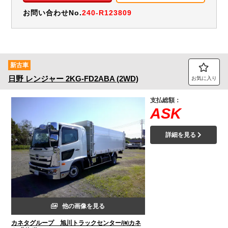
お問い合わせNo.
240-R123809
新古車
日野
レンジャー
2KG-FD2ABA (2WD)
お気に入り
支払総額：
ASK
詳細を見る
他の画像を見る
カネタグループ 旭川トラックセンター/㈲カネ