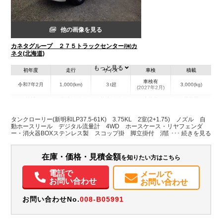
他の画像を見る
カネタグループ ２７５トラックセンター/㈲カ
ネタ(北海道)
もっと見る
初年度
走行
サイズ
車検
積載
車検有
令和7年2月
1,000(km)
３t超
3,000(kg)
(2027年2月)
地域
内寸(mm)
外寸(mm)
本体色
修復歴
L:5,320
その他
北海道
-
W:1,890
－
タンクローリー(新明和LP37.5-61K) 3.75KL 2室(2+1.75) ノズル 自
H:2,270
動ホースリール デジタル流量計 4WD ホースケース・リヤフェンダ
ー・消火器BOXステンレス製 スコップ掛 脚立掛付 消防書類有
装備情報
在庫・価格・見積金額
を知りたい方はこちら
エアコン
パワステ
パワーウィンドウ
ABS
エアバッグ
バックモニター
PMマフラー
電話で
メールで
お問い合わせ
お問い合わせ
お問い合わせNo.
008-B05991