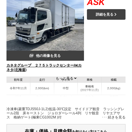
ASK
詳細を見る
他の画像を見る
カネタグループ ２７５トラックセンター/㈲カ
ネタ(北海道)
もっと見る
初年度
走行
サイズ
車検
積載
車検有
令和7年11月
2,000(km)
中型
2,000(kg)
(2027年11月)
地域
内寸(mm)
外寸(mm)
本体色
修復歴
L:6,220
L:8,760
その他
北海道
W:2,170
W:2,490
－
冷凍車(菱重TDJS50J-1L2)低温-30℃設定 サイドドア観音 ラッシングレ
H:2,100
H:3,400
ール2段 床キーストン ジョロダーレール4列 リヤ観音 リヤエアサ
ス 格納ゲート(極東CG1002M )付
装備情報
在庫・価格・見積金額
を知りたい方はこちら
エアコン
パワステ
パワーウィンドウ
ABS
エアバッグ
バックモニター