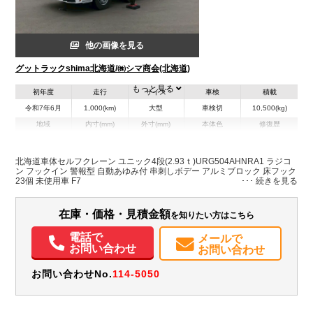
他の画像を見る
グットラックshima北海道/㈱シマ商会(北海道)
もっと見る
初年度
走行
サイズ
車検
積載
令和7年6月
1,000(km)
大型
車検切
10,500(kg)
地域
内寸(mm)
外寸(mm)
本体色
修復歴
L:8,580
L:11,980
その他
北海道
W:2,410
W:2,490
無
H:260
H:3,710
北海道車体セルフクレーン ユニック4段(2.93ｔ)URG504AHNRA1 ラジコ
ン フックイン 警報型 自動あゆみ付 串刺しボデー アルミブロック 床フック
23個 未使用車 F7
装備情報
エアコン
パワステ
パワーウィンドウ
ABS
エアバッグ
ETC
在庫・価格・見積金額
を知りたい方はこちら
バックモニター
電話で
メールで
お問い合わせ
お問い合わせ
お問い合わせNo.
114-5050