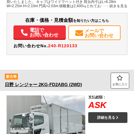
荷いたしました。 キャブはワイドでベット付き 荷台内寸はL=6.28m
W=2.25m H=2.10m 門高=2.03m 積載量は2,400㎏とれております。 冷凍機
は菱重製の-30℃設定で、加温機付き・荷台床面はシステムフロアの仕様で
装備情報
す。 片開き式のサイドドアも付いており、門口周りはステンレス製となっ
ております。 車検付きのため名義変更後すぐ使用できます。 是非この機会
在庫・価格・見積金額
を知りたい方はこちら
エアコン
パワステ
パワーウィンドウ
ABS
エアバッグ
電動格納ミラー
にお問い合わせください！
ETC
バックモニター
電話で
メールで
お問い合わせ
お問い合わせ
お問い合わせNo.
240-R120133
新古車
日野
レンジャー
2KG-FD2ABG (2WD)
お気に入り
支払総額：
ASK
詳細を見る