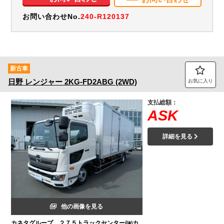
お問い合わせNo.
240-R120137
新古車
日野
レンジャー
2KG-FD2ABG (2WD)
お気に入り
支払総額：
ASK
詳細を見る
他の画像を見る
カネタグループ ２７５トラックセンター/㈲カ