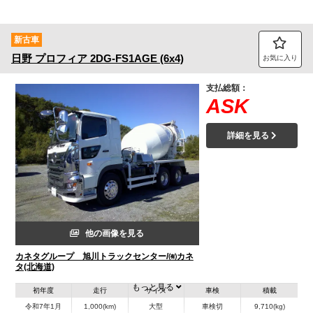
新古車
日野
プロフィア
2DG-FS1AGE (6x4)
お気に入り
支払総額：
ASK
詳細を見る
他の画像を見る
カネタグループ 旭川トラックセンター/㈲カネ
タ(北海道)
もっと見る
初年度
走行
サイズ
車検
積載
令和7年1月
1,000(km)
大型
車検切
9,710(kg)