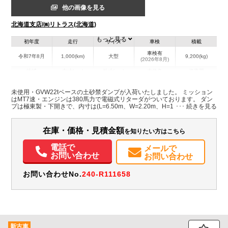
他の画像を見る
北海道支店/㈱リトラス(北海道)
もっと見る
初年度
走行
サイズ
車検
積載
車検有
令和7年8月
1,000(km)
大型
9,200(kg)
(2026年8月)
地域
内寸(mm)
外寸(mm)
本体色
修復歴
L:6,500
ホワイト系
北海道
W:2,200
-
無
未使用・GVW22tベースの土砂禁ダンプが入荷いたしました。 ミッション
H:1,600
はMT7速・エンジンは380馬力で電磁式リターダがついております。 ダン
プは極東製・下開きで、内寸は(L=6.50m、W=2.20m、H=1.60m）の約23
立米で積載量は9,200㎏です。 キャビンはメッキが多数ついており、アル
装備情報
ミホイールも装着している見た目もかっこいい一台です。 是非この機会に
お問い合わせください！
在庫・価格・見積金額
を知りたい方はこちら
エアコン
パワステ
パワーウィンドウ
ABS
エアバッグ
電動格納ミラー
ETC
バックモニター
電話で
メールで
お問い合わせ
お問い合わせ
お問い合わせNo.
240-R111658
新古車