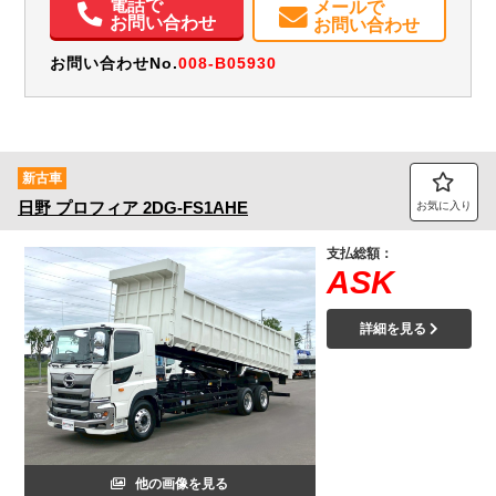
電話で
メールで
PMマフラー
Sリミッタ
お問い合わせ
お問い合わせ
お問い合わせNo.
008-B05930
新古車
日野
プロフィア
2DG-FS1AHE
お気に入り
支払総額：
ASK
詳細を見る
他の画像を見る