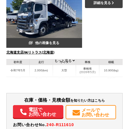
詳細を見る
他の画像を見る
北海道支店/㈱リトラス(北海道)
もっと見る
初年度
走行
サイズ
車検
積載
車検有
令和7年5月
2,000(km)
大型
10,900(kg)
(2026年5月)
地域
内寸(mm)
外寸(mm)
本体色
修復歴
L:9,000
ホワイト系
北海道
W:2,300
-
無
H:1,650
在庫・価格・見積金額
を知りたい方はこちら
装備情報
電話で
メールで
エアコン
パワステ
パワーウィンドウ
ABS
エアバッグ
電動格納ミラー
お問い合わせ
お問い合わせ
ETC
バックモニター
お問い合わせNo.
240-R111610