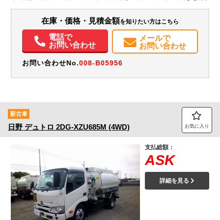
装備情報
在庫・価格・見積金額
を知りたい方はこちら
エアコン
パワステ
パワーウィンドウ
ABS
エアバッグ
バックモニター
PMマフラー
Sリミッタ
電話で
メールで
お問い合わせ
お問い合わせ
お問い合わせNo.
008-B05956
新古車
日野
デュトロ
2DG-XZU685M (4WD)
お気に入り
支払総額：
ASK
詳細を見る