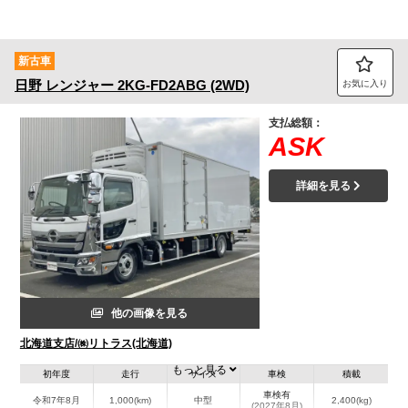
新古車
日野
レンジャー
2KG-FD2ABG (2WD)
お気に入り
支払総額：
ASK
詳細を見る
他の画像を見る
北海道支店/㈱リトラス(北海道)
もっと見る
初年度
走行
サイズ
車検
積載
車検有
令和7年8月
1,000(km)
中型
2,400(kg)
(2027年8月)