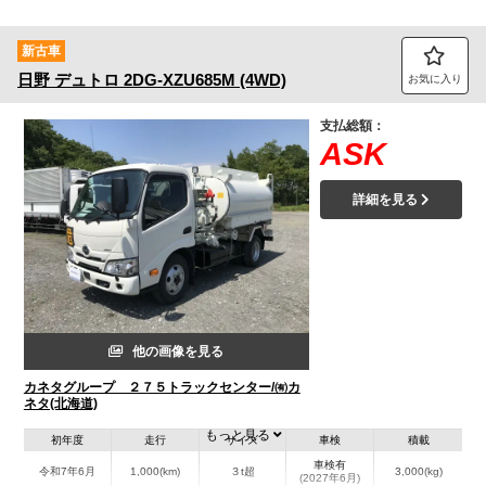
新古車
日野
デュトロ
2DG-XZU685M (4WD)
お気に入り
支払総額：
ASK
詳細を見る
他の画像を見る
カネタグループ ２７５トラックセンター/㈲カ
ネタ(北海道)
もっと見る
初年度
走行
サイズ
車検
積載
車検有
令和7年6月
1,000(km)
３t超
3,000(kg)
(2027年6月)