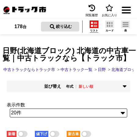
閲覧履歴
お気に入り
Menu
178
 絞り込む
台
リスト
カード
表
中古トラックを探す
トラック買取
日野(北海道ブロック) 北海道の中古車一
覧｜中古トラックなら【トラック市】
トラック市とは
中古トラックならトラック市
中古トラック一覧
日野
北海道ブロッ
加盟店一覧
並び替え
お問い合わせ
年式
新しい順
掲載時期
年式
お気に入り
新着順
古い順
新しい順
古い順
表示件数
走行距離
価格
閲覧履歴
少ない順
多い順
安い順
高い順
積載量
車検残
保存した検索条件
少ない順
多い順
短い順
長い順
新着
値下げ
新古車