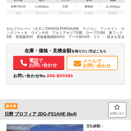
令和7年5月
1,000(km)
大型
車検切
11,300(kg)
地域
内寸(mm)
外寸(mm)
本体色
修復歴
L:8,810
L:11,980
その他
北海道
W:2,380
W:2,490
－
H:270
H:3,430
セルフクレーン（タダノZX504SLPHRSA)4段 ラジコン フックイン ロ
ングジャッキ ウインチ付 アルミアオリ7方開 ロープ穴4対 床フック
5対 登坂板掛付 登坂板格納BOX付 アーチBOX付 リヤエアサス
装備情報
エアコン
パワステ
パワーウィンドウ
ABS
エアバッグ
PMマフラー
在庫・価格・見積金額
を知りたい方はこちら
Sリミッタ
電話で
メールで
お問い合わせ
お問い合わせ
お問い合わせNo.
008-B05980
新古車
日野
プロフィア
2DG-FS1AHE (6x4)
お気に入り
支払総額：