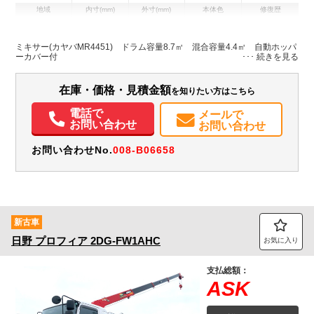
地域
内寸(mm)
外寸(mm)
本体色
修復歴
L:7,890
その他
北海道
-
W:2,490
－
H:3,650
ミキサー(カヤバMR4451) ドラム容量8.7㎥ 混合容量4.4㎥ 自動ホッパ
ーカバー付
装備情報
在庫・価格・見積金額
を知りたい方はこちら
エアコン
パワステ
パワーウィンドウ
ABS
エアバッグ
ETC
PMマフラー
Sリミッタ
電話で
メールで
お問い合わせ
お問い合わせ
お問い合わせNo.
008-B06658
新古車
日野
プロフィア
2DG-FW1AHC
お気に入り
支払総額：
ASK