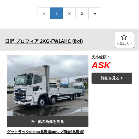
トラック市FC会員専用ページはこちら
«
1
2
3
»
ログイン
日野
プロフィア
2KG-FW1AHC (8x4)
お気に入り
支払総額：
ASK
詳細を見る
他の画像を見る
グットラックshima北海道/㈱シマ商会(北海道)