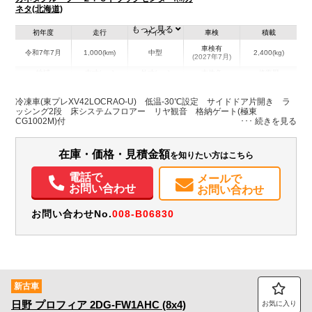
ネタ(北海道)
もっと見る
初年度
走行
サイズ
車検
積載
車検有
令和7年7月
1,000(km)
中型
2,400(kg)
(2027年7月)
地域
内寸(mm)
外寸(mm)
本体色
修復歴
L:6,200
L:8,660
その他
北海道
W:2,300
W:2,480
－
冷凍車(東プレXV42LOCRAO-U) 低温-30℃設定 サイドドア片開き ラ
H:2,090
H:3,300
ッシング2段 床システムフロアー リヤ観音 格納ゲート(極東
CG1002M)付
装備情報
在庫・価格・見積金額
を知りたい方はこちら
エアコン
パワステ
パワーウィンドウ
ABS
エアバッグ
ETC
バックモニター
PMマフラー
電話で
メールで
お問い合わせ
お問い合わせ
お問い合わせNo.
008-B06830
新古車
日野
プロフィア
2DG-FW1AHC (8x4)
お気に入り