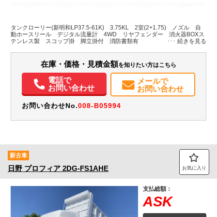
地域
内寸(mm)
外寸(mm)
本体色
修復歴
L:5,320
その他
北海道
-
W:1,890
－
タンクローリー(新明和LP37.5-61K) 3.75KL 2室(2+1.75) ノズル 自
H:2,270
動ホースリール デジタル流量計 4WD リヤフェンダー 消火器BOXス
テンレス製 スコップ掛 脚立掛付 消防書類有
装備情報
在庫・価格・見積金額
を知りたい方はこちら
エアコン
パワステ
パワーウィンドウ
ABS
エアバッグ
バックモニター
PMマフラー
電話で
メールで
お問い合わせ
お問い合わせ
お問い合わせNo.
008-B05994
新古車
日野
プロフィア
2DG-FS1AHE
お気に入り
支払総額：
ASK