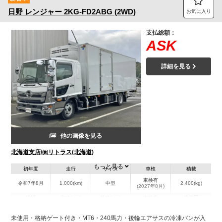
日野
レンジャー
2KG-FD2ABG (2WD)
お気に入り
支払総額：
ASK
詳細を見る
他の画像を見る
北海道支店/㈱リトラス(北海道)
もっと見る
初年度
走行
サイズ
車検
積載
車検有
令和7年8月
1,000(km)
中型
2,400(kg)
(2027年8月)
地域
内寸(mm)
外寸(mm)
本体色
修復歴
L:6,280
ホワイト系
北海道
W:2,250
-
無
未使用・格納ゲート付き・MT6・240馬力・後輪エアサスの冷凍バンが入
H:2,100