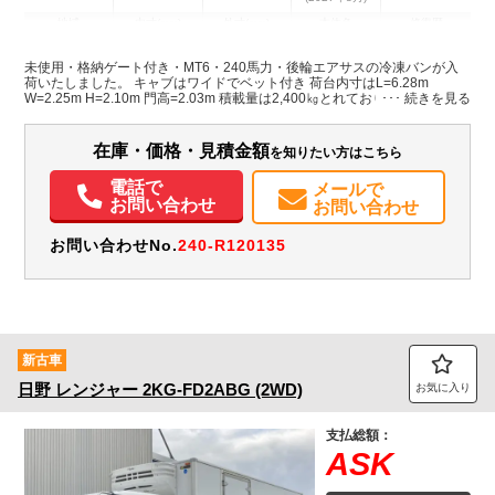
地域
内寸(mm)
外寸(mm)
本体色
修復歴
L:6,280
ホワイト系
北海道
W:2,250
-
無
未使用・格納ゲート付き・MT6・240馬力・後輪エアサスの冷凍バンが入
H:2,100
荷いたしました。 キャブはワイドでベット付き 荷台内寸はL=6.28m
W=2.25m H=2.10m 門高=2.03m 積載量は2,400㎏とれております。 冷凍機
は菱重製の-30℃設定で、加温機付き・荷台床面はシステムフロアの仕様で
装備情報
す。 片開き式のサイドドアも付いており、門口周りはステンレス製となっ
ております。 車検付きのため名義変更後すぐ使用できます。 是非この機会
在庫・価格・見積金額
を知りたい方はこちら
エアコン
パワステ
パワーウィンドウ
ABS
エアバッグ
電動格納ミラー
にお問い合わせください！
ETC
バックモニター
電話で
メールで
お問い合わせ
お問い合わせ
お問い合わせNo.
240-R120135
新古車
日野
レンジャー
2KG-FD2ABG (2WD)
お気に入り
支払総額：
ASK