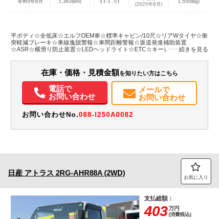
令和5年8月
1,363(km)
１t-１.５t
1,550(kg)
(2025年8月)
地域
内寸(mm)
外寸(mm)
本体色
修復歴
L:3,110
L:4,680
ホワイト系
愛知県
W:1,610
W:1,690
無
平ボディ☆全低床☆エルフOEM車☆標準キャビン/10尺☆リアWタイヤ☆衝
H:380
H:1,960
突軽減ブレーキ☆車線逸脱警報☆車間距離警報☆坂道発進補助装置
☆ASR☆横滑り防止装置☆LEDヘッドライト☆ETC☆キーレス☆純正フロ
アマット☆室内蛍光灯☆5MT
装備情報
在庫・価格・見積金額
を知りたい方はこちら
エアコン
パワステ
パワーウィンドウ
ABS
エアバッグ
ETC
電話で
メールで
お問い合わせ
お問い合わせ
お問い合わせNo.
088-I250A0082
日産
アトラス
2RG-AHR88A (2WD)
お気に入り
支払総額：
403
万円
(消費税込)