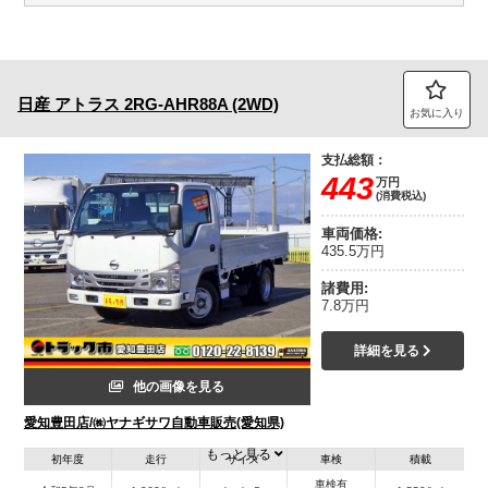
日産
アトラス
2RG-AHR88A (2WD)
お気に入り
支払総額：
443
万円
(消費税込)
車両価格:
435.5万円
諸費用:
7.8万円
詳細を見る
他の画像を見る
愛知豊田店/㈱ヤナギサワ自動車販売(愛知県)
もっと見る
初年度
走行
サイズ
車検
積載
車検有