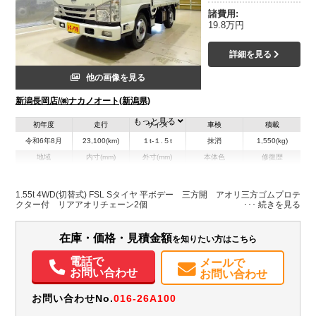
諸費用:
19.8万円
詳細を見る
他の画像を見る
新潟長岡店/㈱ナカノオート(新潟県)
もっと見る
初年度
走行
サイズ
車検
積載
令和6年8月
23,100(km)
１t-１.５t
抹消
1,550(kg)
地域
内寸(mm)
外寸(mm)
本体色
修復歴
L:3,110
L:4,690
ホワイト系
新潟県
W:1,610
W:1,690
無
H:380
H:1,990
1.55t 4WD(切替式) FSL Sタイヤ 平ボデー 三方開 アオリ三方ゴムプロテ
クター付 リアアオリチェーン2個
装備情報
在庫・価格・見積金額
を知りたい方はこちら
エアコン
パワステ
パワーウィンドウ
ABS
エアバッグ
集中ドアロック
電動格納ミラー
ETC
バックモニター
取扱説明書（一部含む）
電話で
メールで
メンテナンスノート（保証書）
PMマフラー
お問い合わせ
お問い合わせ
お問い合わせNo.
016-26A100