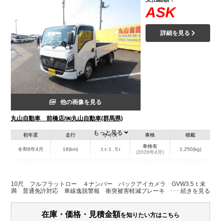
ASK
詳細を見る
他の画像を見る
丸山自動車 前橋店/㈱丸山自動車(群馬県)
もっと見る
初年度
走行
サイズ
車検
積載
車検有
令和8年4月
18(km)
１t-１.５t
1,250(kg)
(2028年4月)
地域
内寸(mm)
外寸(mm)
本体色
修復歴
L:3,120
L:4,690
その他
群馬県
W:1,610
W:1,690
無
10尺 フルフラットロー ４ナンバー バックアイカメラ GVW3.5ｔ未
H:375
H:1,960
満 普通免許対応 車線逸脱警報 衝突被害軽減ブレーキ 尿素
装備情報
在庫・価格・見積金額
を知りたい方はこちら