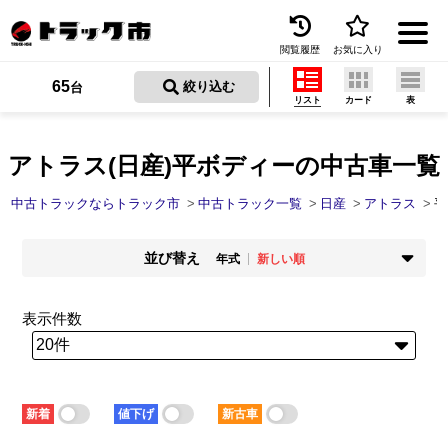
閲覧履歴
お気に入り
Menu
65
 絞り込む
台
リスト
カード
表
中古トラックを探す
トラック買取
アトラス(日産)平ボディーの中古車一覧
トラック市とは
中古トラックならトラック市
中古トラック一覧
日産
アトラス
平
加盟店一覧
並び替え
年式
新しい順
お問い合わせ
掲載時期
年式
新着順
古い順
新しい順
古い順
表示件数
お気に入り
走行距離
価格
少ない順
多い順
安い順
高い順
閲覧履歴
積載量
車検残
少ない順
多い順
短い順
長い順
保存した検索条件
新着
値下げ
新古車