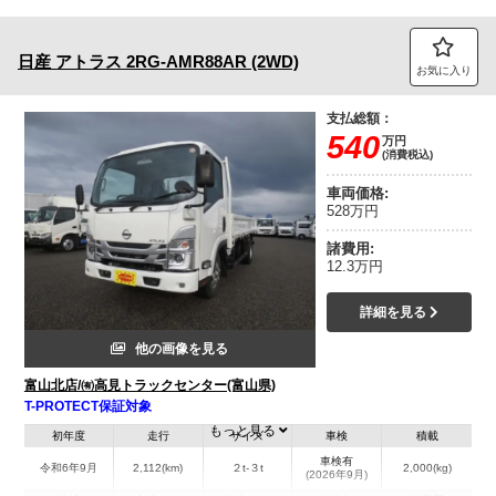
日産
アトラス
2RG-AMR88AR (2WD)
お気に入り
支払総額：
540
万円
(消費税込)
車両価格:
528万円
諸費用:
12.3万円
詳細を見る
他の画像を見る
富山北店/㈲高見トラックセンター(富山県)
T-PROTECT保証対象
もっと見る
初年度
走行
サイズ
車検
積載
車検有
令和6年9月
2,112(km)
２t-３t
2,000(kg)
(2026年9月)