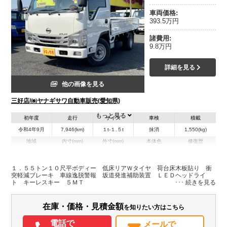
車両価格:
393.5万円
諸費用:
9.8万円
詳細を見る
他の画像を見る
三好店/㈱ヤナギサワ自動車販売(愛知県)
もっと見る
初年度
走行
サイズ
車検
積載
令和4年9月
7,946(km)
１t-１.５t
抹消
1,550(kg)
地域
内寸(mm)
外寸(mm)
本体色
修復歴
L:3,110
L:4,690
ホワイト系
愛知県
W:1,620
W:1,690
無
H:380
H:1,970
１．５５トン１０尺平ボディー 低床リアＷタイヤ 荷台床木板貼り 衝
突軽減ブレーキ 車線逸脱警報 坂道発進補助装置 ＬＥＤヘッドライ
ト キーレスキー ５ＭＴ
装備情報
エアコン
パワステ
パワーウィンドウ
ABS
エアバッグ
集中ドアロック
在庫・価格・見積金額
を知りたい方はこちら
電動格納ミラー
ドラレコ
取扱説明書（一部含む）
メンテナンスノート（保証書）
電話で
メールで