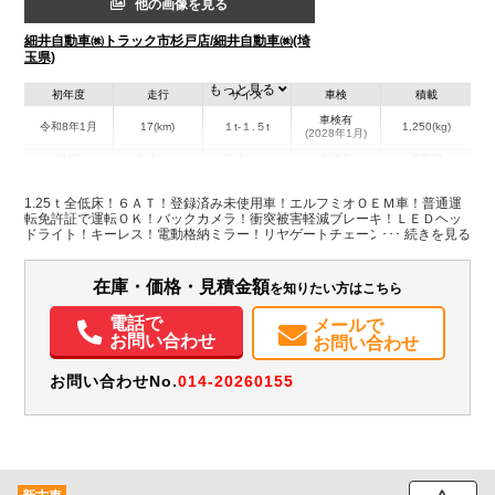
他の画像を見る
細井自動車㈱トラック市杉戸店/細井自動車㈱(埼
玉県)
もっと見る
初年度
走行
サイズ
車検
積載
車検有
令和8年1月
17(km)
１t-１.５t
1,250(kg)
(2028年1月)
地域
内寸(mm)
外寸(mm)
本体色
修復歴
L:3,110
L:4,690
ホワイト系
埼玉県
W:1,610
W:1,690
無
1.25ｔ全低床！６ＡＴ！登録済み未使用車！エルフミオＯＥＭ車！普通運
H:380
H:1,960
転免許証で運転ＯＫ！バックカメラ！衝突被害軽減ブレーキ！ＬＥＤヘッ
ドライト！キーレス！電動格納ミラー！リヤゲートチェーン！Bluetooth連
動ラジオ！走行距離17 ｋｍ!
装備情報
在庫・価格・見積金額
を知りたい方はこちら
エアコン
パワステ
パワーウィンドウ
ABS
エアバッグ
集中ドアロック
電動格納ミラー
バックモニター
取扱説明書（一部含む）
電話で
メールで
メンテナンスノート（保証書）
お問い合わせ
お問い合わせ
お問い合わせNo.
014-20260155