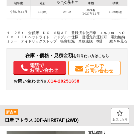
もっと見る
初年度
走行
サイズ
車検
積載
車検有
令和7年11月
18(km)
２t-３t
1,250(kg)
(2027年11月)
地域
内寸(mm)
外寸(mm)
本体色
修復歴
L:4,690
シルバー系
埼玉県
-
W:1,690
無
１．２５ｔ 全低床 ＤＸ ６速ＡＴ 登録済未使用車 エルフｍｉｏＯ
H:1,960
ＥＭ ＬＥＤヘッドライト アドブルー仕様 普通免許運転可 電動格納
ミラー アイドリッグストップ 衝突軽減 車線逸脱 横滑り防止
装備情報
在庫・価格・見積金額
を知りたい方はこちら
エアコン
パワステ
パワーウィンドウ
ABS
エアバッグ
集中ドアロック
電動格納ミラー
バックモニター
記録簿（一部含む）
電話で
メールで
取扱説明書（一部含む）
メンテナンスノート（保証書）
お問い合わせ
お問い合わせ
お問い合わせNo.
014-20251638
新古車
日産
アトラス
3DF-AHR87AF (2WD)
お気に入り
支払総額：