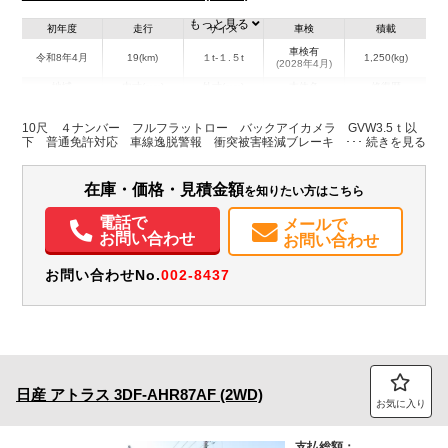
もっと見る
初年度
走行
サイズ
車検
積載
車検有
令和8年4月
19(km)
１t-１.５t
1,250(kg)
(2028年4月)
地域
内寸(mm)
外寸(mm)
本体色
修復歴
L:3,120
L:4,690
その他
群馬県
W:1,610
W:1,690
無
10尺 ４ナンバー フルフラットロー バックアイカメラ GVW3.5ｔ以
H:375
H:1,960
下 普通免許対応 車線逸脱警報 衝突被害軽減ブレーキ 尿素
装備情報
在庫・価格・見積金額
を知りたい方はこちら
エアコン
パワステ
パワーウィンドウ
ABS
エアバッグ
電動格納ミラー
電話で
メールで
バックモニター
取扱説明書（一部含む）
メンテナンスノート（保証書）
お問い合わせ
お問い合わせ
お問い合わせNo.
002-8437
日産
アトラス
3DF-AHR87AF (2WD)
お気に入り
支払総額：