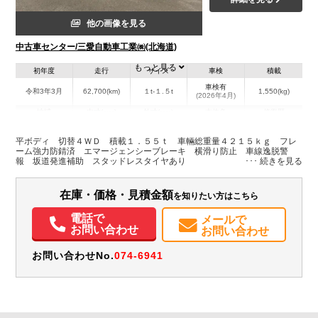
他の画像を見る
中古車センター/三愛自動車工業㈱(北海道)
もっと見る
初年度
走行
サイズ
車検
積載
車検有
令和3年3月
62,700(km)
１t-１.５t
1,550(kg)
(2026年4月)
地域
内寸(mm)
外寸(mm)
本体色
修復歴
L:312
L:469
ホワイト系
北海道
W:162
W:169
無
平ボディ 切替４ＷＤ 積載１．５５ｔ 車輛総重量４２１５ｋｇ フレ
H:38
H:199
ーム強力防錆済 エマージェンシーブレーキ 横滑り防止 車線逸脱警
報 坂道発進補助 スタッドレスタイヤあり
装備情報
在庫・価格・見積金額
を知りたい方はこちら
エアコン
パワステ
パワーウィンドウ
ABS
エアバッグ
集中ドアロック
電動格納ミラー
取扱説明書（一部含む）
電話で
メールで
お問い合わせ
お問い合わせ
お問い合わせNo.
074-6941