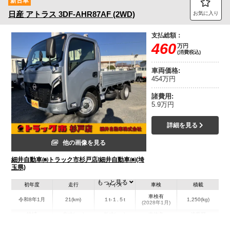
新古車
日産
アトラス
3DF-AHR87AF (2WD)
お気に入り
支払総額：
460
万円
(消費税込)
車両価格:
454万円
諸費用:
5.9万円
詳細を見る
他の画像を見る
細井自動車㈱トラック市杉戸店/細井自動車㈱(埼
玉県)
もっと見る
初年度
走行
サイズ
車検
積載
車検有
令和8年1月
21(km)
１t-１.５t
1,250(kg)
(2028年1月)
地域
内寸(mm)
外寸(mm)
本体色
修復歴
L:3,110
L:4,690
シルバー系