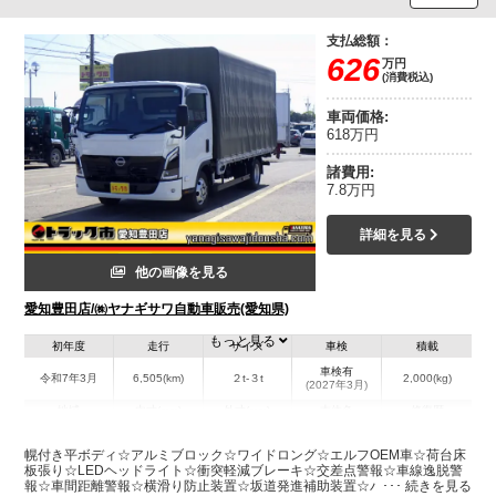
支払総額：
626
万円
(消費税込)
車両価格:
618万円
諸費用:
7.8万円
詳細を見る
他の画像を見る
愛知豊田店/㈱ヤナギサワ自動車販売(愛知県)
もっと見る
初年度
走行
サイズ
車検
積載
車検有
令和7年3月
6,505(km)
２t-３t
2,000(kg)
(2027年3月)
地域
内寸(mm)
外寸(mm)
本体色
修復歴
L:4,350
L:6,140
ホワイト系
愛知県
W:2,080
W:2,170
無
幌付き平ボディ☆アルミブロック☆ワイドロング☆エルフOEM車☆荷台床
H:2,050
H:2,940
板張り☆LEDヘッドライト☆衝突軽減ブレーキ☆交差点警報☆車線逸脱警
報☆車間距離警報☆横滑り防止装置☆坂道発進補助装置☆バックカメラ