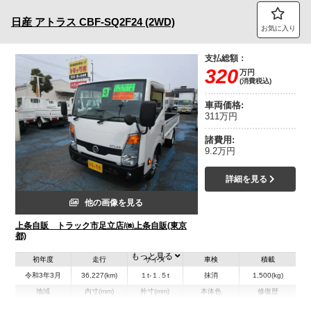
日産
アトラス
CBF-SQ2F24 (2WD)
お気に入り
支払総額：
320
万円
(消費税込)
車両価格:
311万円
諸費用:
9.2万円
詳細を見る
他の画像を見る
上条自販 トラック市足立店/㈱上条自販(東京
都)
もっと見る
初年度
走行
サイズ
車検
積載
令和3年3月
36,227(km)
１t-１.５t
抹消
1,500(kg)
地域
内寸(mm)
外寸(mm)
本体色
修復歴
L:3,090
L:4,690
ホワイト系