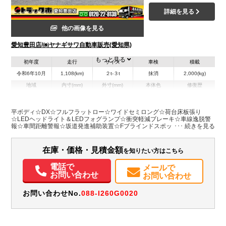
詳細を見る
他の画像を見る
愛知豊田店/㈱ヤナギサワ自動車販売(愛知県)
もっと見る
初年度
走行
サイズ
車検
積載
令和6年10月
1,108(km)
２t-３t
抹消
2,000(kg)
地域
内寸(mm)
外寸(mm)
本体色
修復歴
L:3,510
L:5,290
ホワイト系
愛知県
W:1,920
W:2,040
無
H:380
H:2,250
平ボディ☆DX☆フルフラットロー☆ワイドセミロング☆荷台床板張り
☆LEDヘッドライト＆LEDフォグランプ☆衝突軽減ブレーキ☆車線逸脱警
報☆車間距離警報☆坂道発進補助装置☆FブラインドスポットM☆電動パー
装備情報
キングブレーキ☆横滑り防止装置☆ナビ・TV☆ETC☆純正デジタルミラー
☆バックカメラ☆キーレス
エアコン
パワステ
パワーウィンドウ
ABS
エアバッグ
カーナビ
TV
在庫・価格・見積金額
を知りたい方はこちら
ETC
バックモニター
電話で
メールで
お問い合わせ
お問い合わせ
お問い合わせNo.
088-I260G0020