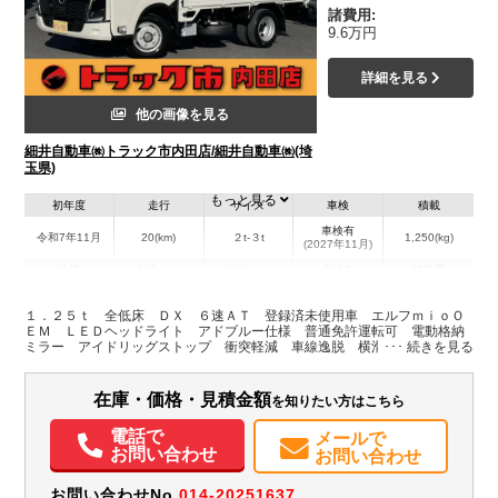
諸費用:
9.6万円
詳細を見る
他の画像を見る
細井自動車㈱トラック市内田店/細井自動車㈱(埼
玉県)
もっと見る
初年度
走行
サイズ
車検
積載
車検有
令和7年11月
20(km)
２t-３t
1,250(kg)
(2027年11月)
地域
内寸(mm)
外寸(mm)
本体色
修復歴
L:4,690
ホワイト系
埼玉県
-
W:1,690
無
１．２５ｔ 全低床 ＤＸ ６速ＡＴ 登録済未使用車 エルフｍｉｏＯ
H:1,960
ＥＭ ＬＥＤヘッドライト アドブルー仕様 普通免許運転可 電動格納
ミラー アイドリッグストップ 衝突軽減 車線逸脱 横滑り防止
装備情報
在庫・価格・見積金額
を知りたい方はこちら
エアコン
パワステ
パワーウィンドウ
ABS
エアバッグ
集中ドアロック
電動格納ミラー
バックモニター
記録簿（一部含む）
電話で
メールで
取扱説明書（一部含む）
メンテナンスノート（保証書）
お問い合わせ
お問い合わせ
お問い合わせNo.
014-20251637