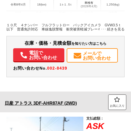
車検有
令和8年4月
18(km)
１t-１.５t
1,250(kg)
(2028年4月)
地域
内寸(mm)
外寸(mm)
本体色
修復歴
L:3,120
L:4,690
その他
群馬県
W:1,610
W:1,690
無
１０尺 ４ナンバー フルフラットロー バックアイカメラ GVW3.5ｔ
H:375
H:1,960
以下 普通免許対応 車線逸脱警報 衝突被害軽減ブレーキ 尿素
装備情報
在庫・価格・見積金額
を知りたい方はこちら
エアコン
パワステ
パワーウィンドウ
ABS
エアバッグ
電動格納ミラー
電話で
メールで
バックモニター
取扱説明書（一部含む）
メンテナンスノート（保証書）
お問い合わせ
お問い合わせ
お問い合わせNo.
002-8439
日産
アトラス
3DF-AHR87AF (2WD)
お気に入り
支払総額：
ASK