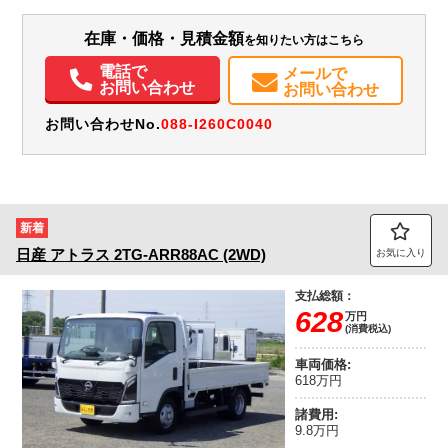
☆ETC2.0☆キーレス☆6MT
装備情報
在庫・価格・見積金額
を知りたい方はこちら
エアコン
パワステ
パワーウィンドウ
ABS
エアバッグ
ETC
バックモニター
電話で
メールで
お問い合わせ
お問い合わせ
お問い合わせNo.
088-I260C0040
新着
日産
アトラス
2TG-ARR88AC (2WD)
お気に入り
支払総額：
628
万円
(消費税込)
車両価格:
618万円
諸費用:
9.8万円