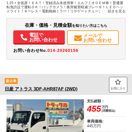
埼玉県
W:1,610
W:1,690
無
1.25ｔ全低床！６ＡＴ！登録済み未使用車！エルフミオＯＥＭ車！普通運
H:380
H:1,960
転免許証で運転ＯＫ！バックカメラ！衝突被害軽減ブレーキ！ＬＥＤヘッ
ドライト！キーレス！電動格納ミラー！リヤゲートチェーン！Bluetooth連
動ラジオ！走行距離17 ｋｍ!
装備情報
在庫・価格・見積金額
を知りたい方はこちら
エアコン
パワステ
パワーウィンドウ
ABS
エアバッグ
集中ドアロック
電動格納ミラー
バックモニター
取扱説明書（一部含む）
電話で
メールで
メンテナンスノート（保証書）
お問い合わせ
お問い合わせ
お問い合わせNo.
014-20260156
新古車
日産
アトラス
3DF-AHR87AF (2WD)
お気に入り
支払総額：
455
万円
(消費税込)
車両価格:
445万円