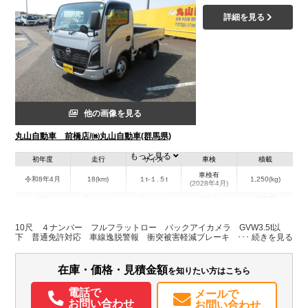
詳細を見る
他の画像を見る
丸山自動車 前橋店/㈱丸山自動車(群馬県)
もっと見る
初年度
走行
サイズ
車検
積載
車検有
令和8年4月
18(km)
１t-１.５t
1,250(kg)
(2028年4月)
地域
内寸(mm)
外寸(mm)
本体色
修復歴
L:3,120
L:4,690
その他
群馬県
W:1,610
W:1,690
無
10尺 ４ナンバー フルフラットロー バックアイカメラ GVW3.5t以
H:375
H:1,960
下 普通免許対応 車線逸脱警報 衝突被害軽減ブレーキ 尿素
装備情報
在庫・価格・見積金額
を知りたい方はこちら
エアコン
パワステ
パワーウィンドウ
ABS
エアバッグ
電動格納ミラー
電話で
メールで
バックモニター
取扱説明書（一部含む）
メンテナンスノート（保証書）
お問い合わせ
お問い合わせ