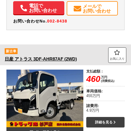
エアコン
パワステ
パワーウィンドウ
ABS
エアバッグ
電動格納ミラー
電話で
メールで
取扱説明書（一部含む）
メンテナンスノート（保証書）
お問い合わせ
お問い合わせ
お問い合わせNo.
002-8438
新古車
日産
アトラス
3DF-AHR87AF (2WD)
お気に入り
支払総額：
460
万円
(消費税込)
車両価格:
455万円
諸費用:
4.9万円
詳細を見る