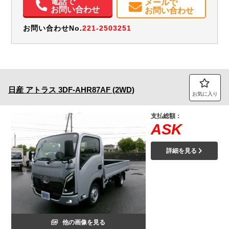
電話で
メールで
エアコン
パワステ
パワーウィンドウ
ABS
電動格納ミラー
お問い合わせ
お問い合わせ
バックモニター
取扱説明書（一部含む）
メンテナンスノート（保証書）
お問い合わせNo.
221-2503251
日産
アトラス
3DF-AHR87AF (2WD)
お気に入り
支払総額：
ASK
詳細を見る
他の画像を見る