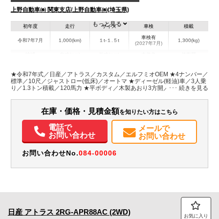
上野自動車㈱ 関東支店/上野自動車㈱(埼玉県)
もっと見る
初年度
走行
サイズ
車検
積載
車検有
令和7年7月
1,000(km)
１t-１.５t
1,300(kg)
(2027年7月)
地域
内寸(mm)
外寸(mm)
本体色
修復歴
L:3,120
L:4,690
シルバー系
埼玉県
W:1,620
W:1,690
無
★令和7年式／日産／アトラス／カスタム／エルフミオOEM ★4ナンバー／
H:375
H:1,960
標準／10尺／ジャストロー(低床)／オートマ ★ディーゼル(軽油)車／3人乗
り／1.3トン積載／120馬力 ★平ボディ／木製あおり3方開／床板張り／3.1
ｍボディ ★NOx・PM適合／関東登録、乗入OK！(要アドブルー) ★普通自
装備情報
動車免許(車両総重量3.5t未満)で運転できます ★AT・オートマ限定免許対
応
在庫・価格・見積金額
を知りたい方はこちら
エアコン
パワステ
パワーウィンドウ
ABS
エアバッグ
集中ドアロック
電動格納ミラー
ETC
バックモニター
電話で
メールで
お問い合わせ
お問い合わせ
お問い合わせNo.
084-00006
日産
アトラス
2RG-APR88AC (2WD)
お気に入り