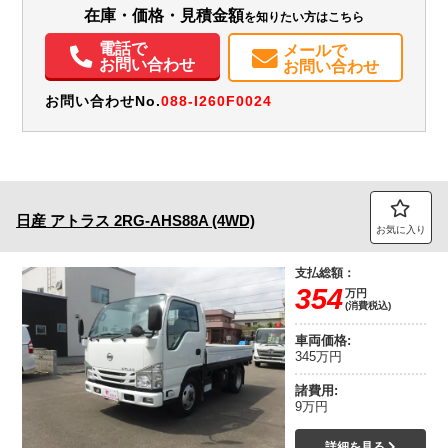
エアコン
パワステ
ABS
エアバッグ
集中ドアロック
電動格納ミラー
在庫・価格・見積金額
を知りたい方はこちら
カーナビ
ETC
電話で
メールで
お問い合わせ
お問い合わせ
お問い合わせNo.
088-I260F0024
日産
アトラス
2RG-AHS88A (4WD)
お気に入り
支払総額：
354
万円
(消費税込)
車両価格:
345万円
諸費用:
9万円
詳細を見る