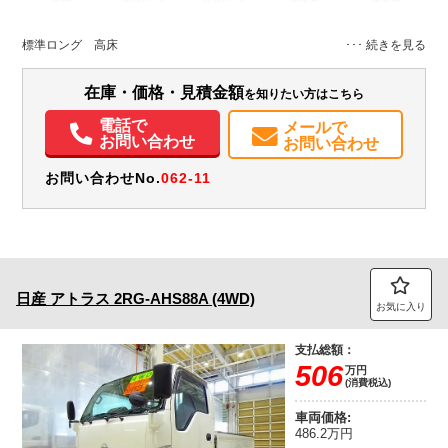
地域
内寸(mm)
外寸(mm)
本体色
修復歴
L:4,350
L:6,080
ホワイト系
富山県
W:1,780
W:1,890
無
標準ロング 高床
H:380
H:2,270
装備情報
在庫・価格・見積金額
を知りたい方はこちら
エアコン
パワステ
パワーウィンドウ
ABS
エアバッグ
電話で
メールで
お問い合わせ
お問い合わせ
お問い合わせNo.
062-11
日産
アトラス
2RG-AHS88A (4WD)
お気に入り
支払総額：
506
万円
(消費税込)
車両価格:
486.2万円