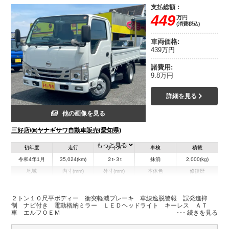
支払総額：
449
万円
(消費税込)
車両価格:
439万円
諸費用:
9.8万円
詳細を見る
他の画像を見る
三好店/㈱ヤナギサワ自動車販売(愛知県)
もっと見る
初年度
走行
サイズ
車検
積載
令和4年1月
35,024(km)
２t-３t
抹消
2,000(kg)
地域
内寸(mm)
外寸(mm)
本体色
修復歴
L:3,120
L:4,680
ホワイト系
愛知県
W:1,620
W:1,690
－
H:380
H:1,960
２トン１０尺平ボディー 衝突軽減ブレーキ 車線逸脱警報 誤発進抑
制 ナビ付き 電動格納ミラー ＬＥＤヘッドライト キーレス ＡＴ
車 エルフＯＥＭ
装備情報