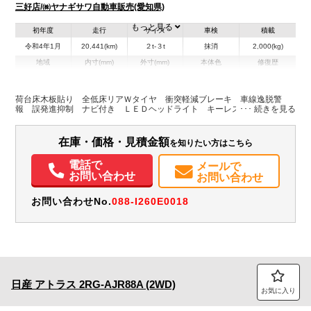
三好店/㈱ヤナギサワ自動車販売(愛知県)
もっと見る
初年度
走行
サイズ
車検
積載
令和4年1月
20,441(km)
２t-３t
抹消
2,000(kg)
地域
内寸(mm)
外寸(mm)
本体色
修復歴
L:3,120
L:4,680
ホワイト系
愛知県
W:1,610
W:1,690
無
H:380
H:1,960
荷台床木板貼り 全低床リアＷタイヤ 衝突軽減ブレーキ 車線逸脱警
報 誤発進抑制 ナビ付き ＬＥＤヘッドライト キーレス ＡＴ車
装備情報
在庫・価格・見積金額
を知りたい方はこちら
エアコン
パワステ
パワーウィンドウ
ABS
エアバッグ
集中ドアロック
電動格納ミラー
カーナビ
ETC
電話で
メールで
お問い合わせ
お問い合わせ
お問い合わせNo.
088-I260E0018
日産
アトラス
2RG-AJR88A (2WD)
お気に入り