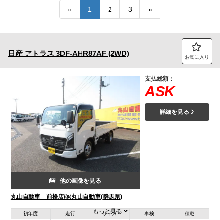
«
1
2
3
»
トラック市FC会員専用ページはこちら
ログイン
日産
アトラス
3DF-AHR87AF (2WD)
お気に入り
支払総額：
ASK
詳細を見る
他の画像を見る
丸山自動車 前橋店/㈱丸山自動車(群馬県)
もっと見る
初年度
走行
サイズ
車検
積載