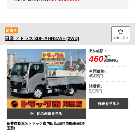
新古車
日産
アトラス
3DF-AHR87AF (2WD)
お気に入り
支払総額：
460
万円
(消費税込)
車両価格:
454万円
諸費用:
5.5万円
詳細を見る
他の画像を見る
細井自動車㈱トラック市内田店/細井自動車㈱(埼
玉県)