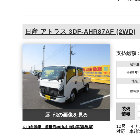
日産
アトラス
3DF-AHR87AF (2WD)
支払総額
初年度
令和8年
地域
群馬県
装備
情報
他の画像を見る
10尺 ４
丸山自動車 前橋店/㈱丸山自動車(群馬県)
対応 車線