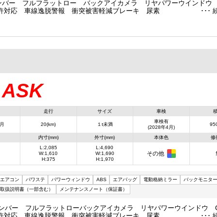
ナンバー フルフラットロー バックアイカメラ リヤパワーウインドウ G
許対応 車線逸脱警報 衝突被害軽減ブレーキ 尿素
ASK
：
走行
サイズ
車検
車検有
4月
20(km)
１t未満
950
(2028年4月)
内寸(mm)
外寸(mm)
本体色
修
L:2,085
L:4,690
その他
W:1,610
W:1,690
H:375
H:1,970
エアコン
パワステ
パワーウィンドウ
ABS
エアバッグ
電動格納ミラー
バックモニタ
取扱説明書（一部含む）
メンテナンスノート（保証書）
ナンバー フルフラットローバックアイカメラ リヤパワーウインドウ GV
許対応 車線逸脱警報 衝突被害軽減ブレーキ 尿素