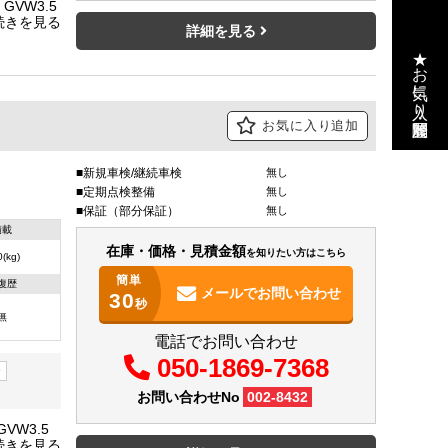
VW3.5
詳細を見る
★お気に入り・閲覧履歴
お気に入り追加
新規車検/継続車検
無し
定期点検整備
無し
保証（部分保証）
無し
積載
在庫・価格・見積金額
を知りたい方はこちら
(kg)
簡単
復歴
メールで
お問い合わせ
30
秒
無
電話でお問い合わせ
050-1869-7368
ー
お問い合わせNo
002-8432
W3.5