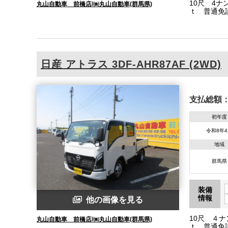
10尺 4
丸山自動車 前橋店/㈱丸山自動車(群馬県)
ｔ 普通免
日産
アトラス
3DF-AHR87AF (2WD)
支払総額
初年度
令和8年
地域
群馬県
装備
情報
他の画像を見る
10尺 ４
丸山自動車 前橋店/㈱丸山自動車(群馬県)
ｔ 普通免