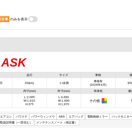
新古車
のみを表示
ASK
：
走行
サイズ
車検
車検有
4月
20(km)
１t未満
950
(2028年4月)
内寸(mm)
外寸(mm)
本体色
修
L:2,085
L:4,690
その他
W:1,610
W:1,690
H:375
H:1,970
エアコン
パワステ
パワーウィンドウ
ABS
エアバッグ
電動格納ミラー
バックモニタ
取扱説明書（一部含む）
メンテナンスノート（保証書）