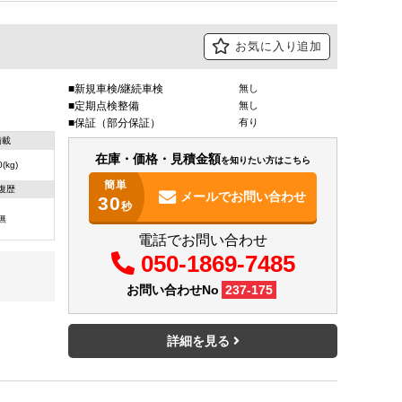
お気に入り追加
新規車検/継続車検
無し
定期点検整備
無し
保証（部分保証）
有り
積載
在庫・価格・見積金額
を知りたい方はこちら
(kg)
簡単
復歴
メールで
お問い合わせ
30
秒
無
電話でお問い合わせ
050-1869-7485
お問い合わせNo
237-175
詳細を見る