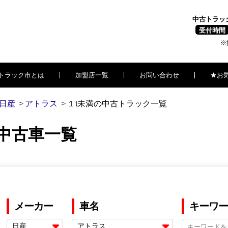
中古トラッ
受付時間
※
トラック市とは
加盟店一覧
お問い合わせ
★お
日産
アトラス
１t未満の中古トラック一覧
の中古車一覧
メーカー
車名
キーワー