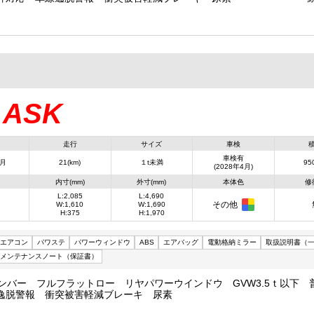
ASK
：
走行
サイズ
車検
車検有
4月
21(km)
１t未満
950
(2028年4月)
内寸(mm)
外寸(mm)
本体色
修
L:2,085
L:4,690
その他
W:1,610
W:1,690
H:375
H:1,970
エアコン
パワステ
パワーウィンドウ
ABS
エアバッグ
電動格納ミラー
取扱説明書（
メンテナンスノート（保証書）
ナンバー フルフラットロー リヤパワーウインドウ GVW3.5ｔ以下 
逸脱警報 衝突被害軽減ブレーキ 尿素