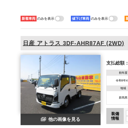
新着
車両
のみを表示
値下げ
車両
のみを表示
日産
アトラス
3DF-AHR87AF (2WD)
支払総額
初年度
令和8年
地域
群馬県
装備
情報
他の画像を見る