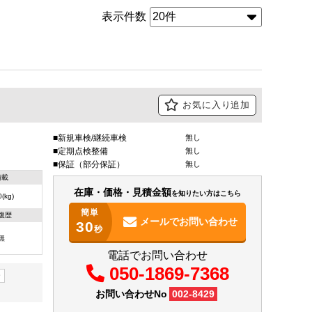
表示件数
お気に入り追加
新規車検/継続車検
無し
定期点検整備
無し
保証（部分保証）
無し
積載
在庫・価格・見積金額
を知りたい方はこちら
(kg)
簡単
復歴
メールで
お問い合わせ
30
秒
無
電話でお問い合わせ
050-1869-7368
ー
お問い合わせNo
002-8429