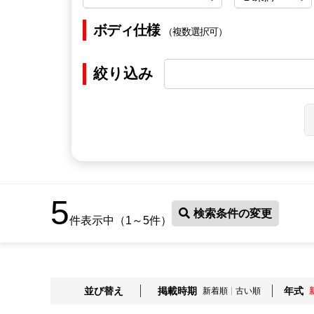
ボディ仕様
（複数選択可）
絞り込み
5
検索条件の変更
件表示中（1～5件）
並び替え
掲載時期
年式
新着順
古い順