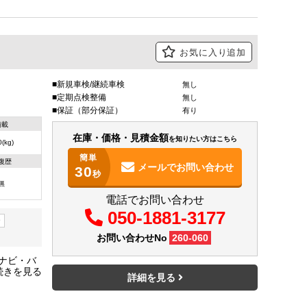
お気に入り追加
新規車検/継続車検
無し
定期点検整備
無し
保証（部分保証）
有り
積載
在庫・価格・見積金額
を知りたい方はこちら
(kg)
簡単
復歴
メールで
お問い合わせ
30
秒
無
電話でお問い合わせ
050-1881-3177
ー
お問い合わせNo
260-060
・ナビ・バ
8㎝・車両
詳細を見る