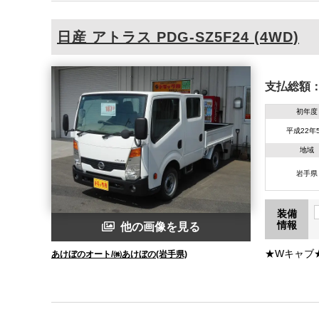
日産
アトラス
PDG-SZ5F24 (4WD)
支払総額
初年度
平成22年
地域
岩手県
装備
情報
他の画像を見る
★Wキャブ★4
あけぼのオート/㈱あけぼの(岩手県)