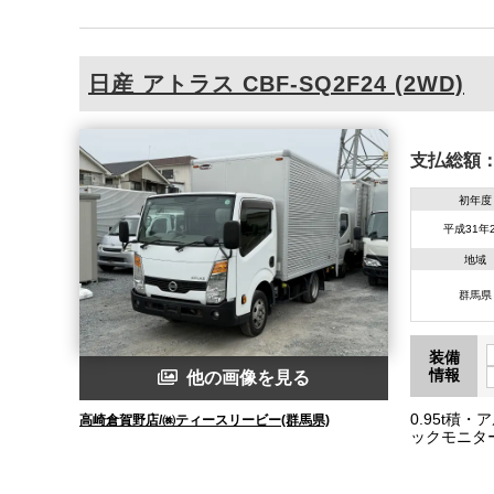
日産
アトラス
CBF-SQ2F24 (2WD)
支払総額
初年度
平成31年
地域
群馬県
装備
情報
他の画像を見る
0.95t積
高崎倉賀野店/㈱ティースリービー(群馬県)
ックモニター
総重量346