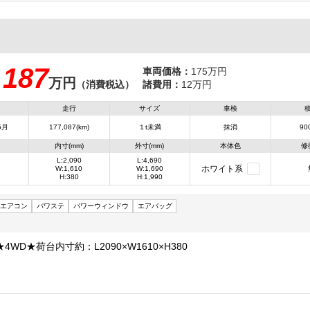
187
車両価格：
175万円
万円
：
（消費税込）
諸費用：
12万円
走行
サイズ
車検
5月
177,087(km)
１t未満
抹消
900
内寸(mm)
外寸(mm)
本体色
修
L:2,090
L:4,690
ホワイト系
W:1,610
W:1,690
H:380
H:1,990
エアコン
パワステ
パワーウィンドウ
エアバッグ
WD★荷台内寸約：L2090×W1610×H380