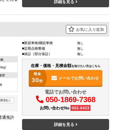
詳細を見る
お気に入り追加
新規車検/継続車検
無し
定期点検整備
無し
保証（部分保証）
無し
積載
在庫・価格・見積金額
を知りたい方はこちら
(kg)
簡単
復歴
メールで
お問い合わせ
30
秒
無
電話でお問い合わせ
050-1869-7368
一部含む）
お問い合わせNo
002-8433
普通免許
詳細を見る