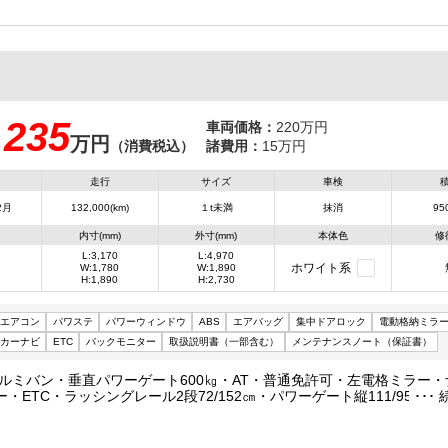
235
車両価格：
220万円
万円
：
（消費税込）
諸費用：
15万円
走行
サイズ
車検
2月
132,000(km)
１t未満
抹消
950
内寸(mm)
外寸(mm)
本体色
修
L:3,170
L:4,970
ホワイト系
W:1,780
W:1,890
H:1,890
H:2,730
エアコン
パワステ
パワーウィンドウ
ABS
エアバッグ
集中ドアロック
電動格納ミラ
カーナビ
ETC
バックモニター
取扱説明書（一部含む）
メンテナンスノート（保証書）
・アルミバン・垂直パワーゲート600㎏・AT・普通免許可・左電格ミラー
・ETC・ラッシングレール2段72/152㎝・パワーゲート縦111/95幅17
5㎏