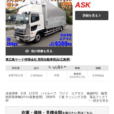
ASK
詳細を見る
他の画像を見る
東広島ヤード/有限会社 西部自動車部品(広島県)
もっと見る
初年度
走行
サイズ
車検
積載
車検有
令和7年11月
1,000(km)
中型
6,500(kg)
(2026年11月)
地域
内寸(mm)
外寸(mm)
本体色
修復歴
L:7,270
L:9,630
ホワイト系
広島県
W:2,400
W:2,490
無
未使用車 6.5t Ⅼ7270 ハイルーフ ワイド エアサス 格納P/G 融雪
H:2,520
H:3,650
錆対策車輌(ｽﾃﾝﾚｽ多数使用) 260PS ７速 ラッシング２段 落込フック７
対
装備情報
在庫・価格・見積金額
を知りたい方はこちら
エアコン
パワステ
パワーウィンドウ