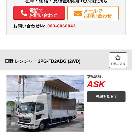
在庫・価格・見積金額
を知りたい方はこちら
エアコン
パワステ
パワーウィンドウ
ETC
バックモニター
電話で
メールで
お問い合わせ
お問い合わせ
お問い合わせNo.
083-6060043
日野
レンジャー
2PG-FD2ABG (2WD)
お気に入り
支払総額：
ASK
詳細を見る