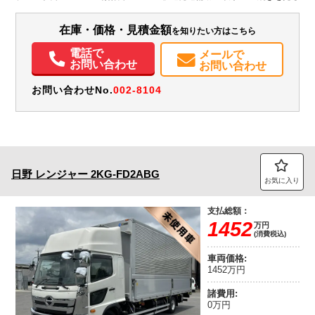
被害軽減ブレーキ 尿素
装備情報
在庫・価格・見積金額
を知りたい方はこちら
エアコン
パワステ
パワーウィンドウ
ABS
エアバッグ
電動格納ミラー
バックモニター
取扱説明書（一部含む）
メンテナンスノート（保証書）
電話で
メールで
お問い合わせ
お問い合わせ
お問い合わせNo.
002-8104
日野
レンジャー
2KG-FD2ABG
お気に入り
支払総額：
1452
万円
(消費税込)
車両価格:
1452万円
諸費用:
0万円