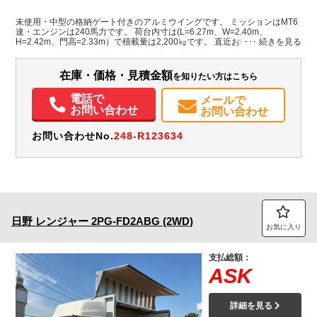
ホワイト系
熊本県
-
-
無
未使用・中型の格納ゲート付きのアルミウイングです。 ミッションはMT6
速・エンジンは240馬力です。 荷台内寸は(L=6.27m、W=2.40m、
H=2.42m、門高=2.33m）で積載量は2,200㎏です。 直近お問い合わせも多
装備情報
い未使用・ゲート付きのアルミウイングです。金額高騰前にぜひお早目に
ご検討ください。
エアコン
パワステ
パワーウィンドウ
ABS
エアバッグ
電動格納ミラー
在庫・価格・見積金額
を知りたい方はこちら
バックモニター
電話で
メールで
お問い合わせ
お問い合わせ
お問い合わせNo.
248-R123634
日野
レンジャー
2PG-FD2ABG (2WD)
お気に入り
支払総額：
ASK
詳細を見る