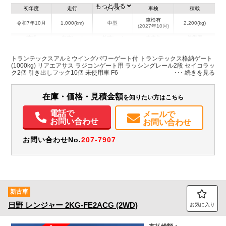
もっと見る
初年度
走行
サイズ
車検
積載
車検有
令和7年10月
1,000(km)
中型
2,200(kg)
(2027年10月)
地域
内寸(mm)
外寸(mm)
本体色
修復歴
L:6,270
L:8,630
その他
愛知県
W:2,400
W:2,490
無
トランテックスアルミウイングパワーゲート付 トランテックス格納ゲート
H:2,420
H:34,190
(1000kg) リアエアサス ラジコンゲート用 ラッシングレール2段 セイコラッ
ク2個 引き出しフック10個 未使用車 F6
装備情報
在庫・価格・見積金額
を知りたい方はこちら
エアコン
パワステ
パワーウィンドウ
ABS
エアバッグ
ETC
バックモニター
電話で
メールで
お問い合わせ
お問い合わせ
お問い合わせNo.
207-7907
新古車
日野
レンジャー
2KG-FE2ACG (2WD)
お気に入り