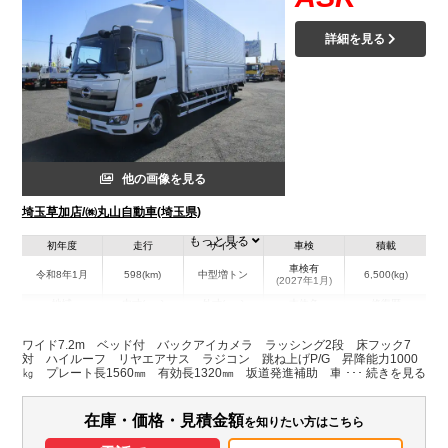
詳細を見る
他の画像を見る
埼玉草加店/㈱丸山自動車(埼玉県)
もっと見る
初年度
走行
サイズ
車検
積載
車検有
令和8年1月
598(km)
中型増トン
6,500(kg)
(2027年1月)
地域
内寸(mm)
外寸(mm)
本体色
修復歴
L:7,210
L:9,790
その他
埼玉県
W:2,400
W:2,490
無
ワイド7.2m ベッド付 バックアイカメラ ラッシング2段 床フック7
H:2,510
H:3,660
対 ハイルーフ リヤエアサス ラジコン 跳ね上げP/G 昇降能力1000
㎏ プレート長1560㎜ 有効長1320㎜ 坂道発進補助 車線逸脱警報 衝
突被害軽減ブレーキ 尿素
装備情報
在庫・価格・見積金額
を知りたい方はこちら
エアコン
パワステ
パワーウィンドウ
ABS
エアバッグ
電動格納ミラー
バックモニター
取扱説明書（一部含む）
メンテナンスノート（保証書）