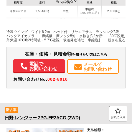
もっと見る
初年度
走行
サイズ
車検
積載
車検有
令和7年11月
1,504(km)
中型
2,000(kg)
(2027年11月)
地域
内寸(mm)
外寸(mm)
本体色
修復歴
L:6,180
L:8,700
ホワイト系
埼玉県
W:2,400
W:2,490
無
冷凍ウイング ワイド6.2m ベッド付 リヤエアサス ラッシング2段
H:2,220
H:3,380
バックアイカメラ 床縞板 床フック5対 水抜き穴2か所 －30℃設定,
外気温10℃時2時間後－5.7℃確認 坂道発進補助 車線逸脱警報 衝突被
害軽減ブレーキ 尿素
装備情報
在庫・価格・見積金額
を知りたい方はこちら
エアコン
パワステ
パワーウィンドウ
ABS
エアバッグ
電動格納ミラー
バックモニター
取扱説明書（一部含む）
メンテナンスノート（保証書）
電話で
メールで
お問い合わせ
お問い合わせ
お問い合わせNo.
002-8010
新古車
日野
レンジャー
2PG-FE2ACG (2WD)
お気に入り
支払総額：