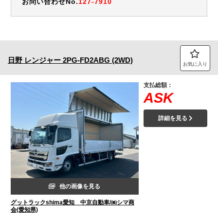
お問い合わせNo.
127-7910
日野
レンジャー
2PG-FD2ABG (2WD)
お気に入り
支払総額：
ASK
詳細を見る
他の画像を見る
グットラックshima愛知 中京自動車/㈱シマ商
会(愛知県)