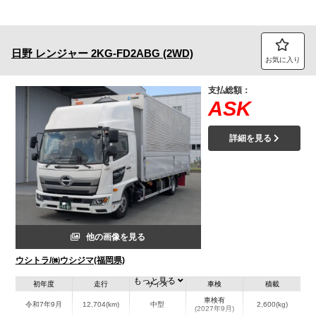
日野
レンジャー
2KG-FD2ABG (2WD)
お気に入り
支払総額：
ASK
詳細を見る
他の画像を見る
ウシトラ/㈱ウシジマ(福岡県)
もっと見る
初年度
走行
サイズ
車検
積載
車検有
令和7年9月
12,704(km)
中型
2,600(kg)
(2027年9月)