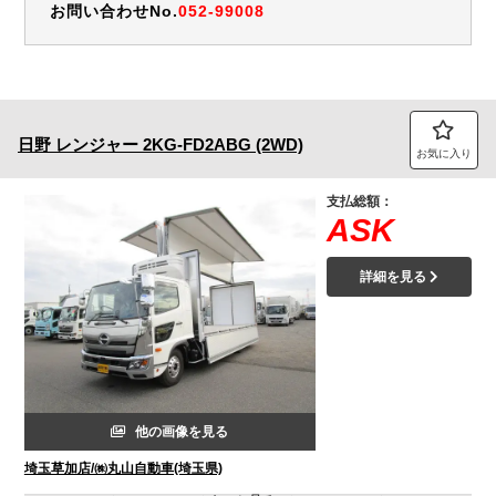
お問い合わせNo.
052-99008
日野
レンジャー
2KG-FD2ABG (2WD)
お気に入り
支払総額：
ASK
詳細を見る
他の画像を見る
埼玉草加店/㈱丸山自動車(埼玉県)