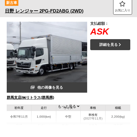
新古車
日野
レンジャー
2PG-FD2ABG (2WD)
お気に入り
支払総額：
ASK
詳細を見る
他の画像を見る
群馬支店/㈱リトラス(群馬県)
もっと見る
初年度
走行
サイズ
車検
積載
車検有
令和7年11月
1,000(km)
中型
2,200(kg)
(2027年11月)
地域
内寸(mm)
外寸(mm)
本体色
修復歴
L:6,270
L:8,630
ホワイト系
群馬県
W:2,400
W:2,490
無