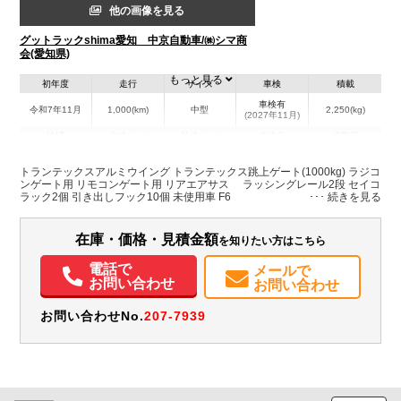
他の画像を見る
グットラックshima愛知 中京自動車/㈱シマ商
会(愛知県)
もっと見る
初年度
走行
サイズ
車検
積載
車検有
令和7年11月
1,000(km)
中型
2,250(kg)
(2027年11月)
地域
内寸(mm)
外寸(mm)
本体色
修復歴
L:6,230
L:8,780
その他
愛知県
W:2,400
W:2,490
無
トランテックスアルミウイング トランテックス跳上ゲート(1000kg) ラジコ
H:2,420
H:3,510
ンゲート用 リモコンゲート用 リアエアサス ラッシングレール2段 セイコ
ラック2個 引き出しフック10個 未使用車 F6
装備情報
在庫・価格・見積金額
を知りたい方はこちら
エアコン
パワステ
パワーウィンドウ
ABS
エアバッグ
バックモニター
電話で
メールで
お問い合わせ
お問い合わせ
お問い合わせNo.
207-7939