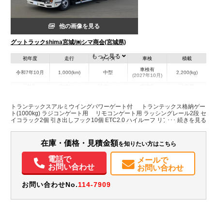
他の画像を見る
グットラックshima宮城/㈱シマ商会(宮城県)
もっと見る
初年度
走行
サイズ
車検
積載
車検有
令和7年10月
1,000(km)
中型
2,200(kg)
(2027年10月)
地域
内寸(mm)
外寸(mm)
本体色
修復歴
L:6,270
L:8,630
その他
宮城県
W:2,390
W:2,490
無
トランテックスアルミウイングパワーゲート付 トランテックス格納ゲー
H:2,420
H:3,490
ト(1000kg) ラジコンゲート用 リモコンゲート用 ラッシングレール2段 セ
イコラック2個 引き出しフック10個 ETC2.0 ハイルーフ リアエアサス 未使
用車 F6
装備情報
在庫・価格・見積金額
を知りたい方はこちら
エアコン
パワステ
パワーウィンドウ
ABS
エアバッグ
ETC
バックモニター
電話で
メールで
お問い合わせ
お問い合わせ
お問い合わせNo.
114-7909