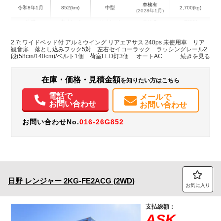
車検有
令和8年1月
852(km)
中型
2,700(kg)
(2028年1月)
地域
内寸(mm)
外寸(mm)
本体色
修復歴
L:6,260
L:8,650
ホワイト系
新潟県
W:2,400
W:2,490
無
2.7t ワイドベッド付 アルミウイング リアエアサス 240ps 未使用車 リア
H:2,420
H:3,520
観音扉 落とし込みフック5対 左右セイコーラック ラッシングレール2
段(58cm/140cm)/ベルト1個 荷室LED灯3個 オートAC PS PW
SRS ABS 集中ドアロック 左電格ミラー エアサスシート/肘掛け
装備情報
Bluetooth バックモニター アドブルー ターボ 排気ブレーキ
在庫・価格・見積金額
を知りたい方はこちら
エアコン
パワステ
パワーウィンドウ
ABS
エアバッグ
集中ドアロック
電動格納ミラー
エアサスシート
バックモニター
取扱説明書（一部含む）
電話で
メールで
メンテナンスノート（保証書）
PMマフラー
お問い合わせ
お問い合わせ
お問い合わせNo.
016-26G852
日野
レンジャー
2KG-FE2ACG (2WD)
お気に入り
支払総額：
ASK