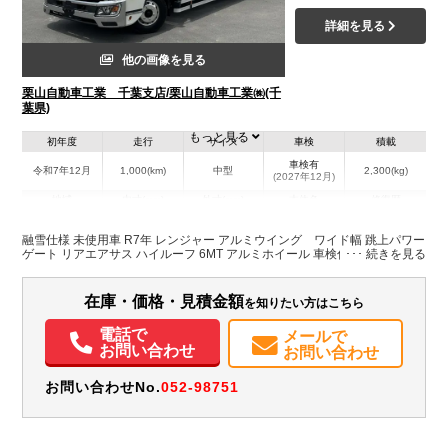
詳細を見る
他の画像を見る
栗山自動車工業 千葉支店/栗山自動車工業㈱(千
葉県)
もっと見る
初年度
走行
サイズ
車検
積載
車検有
令和7年12月
1,000(km)
中型
2,300(kg)
(2027年12月)
地域
内寸(mm)
外寸(mm)
本体色
修復歴
L:6,300
ホワイト系
千葉県
W:2,400
-
無
融雪仕様 未使用車 R7年 レンジャー アルミウイング ワイド幅 跳上パワー
H:2,420
ゲート リアエアサス ハイルーフ 6MT アルミホイール 車検付
在庫・価格・見積金額
を知りたい方はこちら
電話で
メールで
お問い合わせ
お問い合わせ
お問い合わせNo.
052-98751