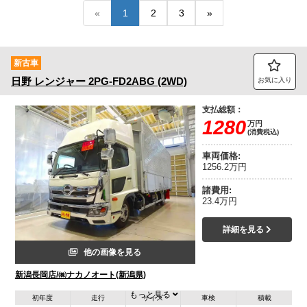
«
1
2
3
»
トラック市FC会員専用ページはこちら
ログイン
新古車
日野
レンジャー
2PG-FD2ABG (2WD)
お気に入り
支払総額：
1280
万円
(消費税込)
車両価格:
1256.2万円
諸費用:
23.4万円
詳細を見る
他の画像を見る
新潟長岡店/㈱ナカノオート(新潟県)
もっと見る
初年度
走行
サイズ
車検
積載