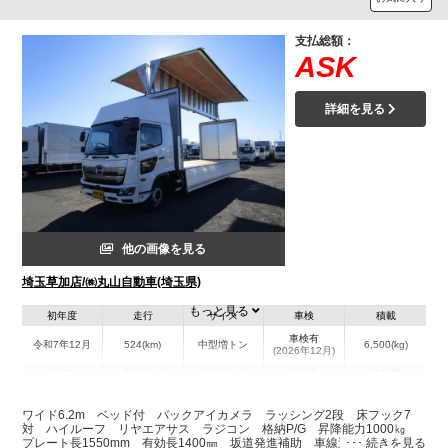
支払総額：
ASK
詳細を見る
他の画像を見る
埼玉草加店/㈱丸山自動車(埼玉県)
もっと見る
初年度
走行
サイズ
車検
積載
車検有
令和7年12月
524(km)
中型増トン
6,500(kg)
(2026年12月)
地域
内寸(mm)
外寸(mm)
本体色
修復歴
L:7,220
L:9,630
ホワイト系
埼玉県
W:2,400
W:2,490
無
ワイド6.2m ベッド付 バックアイカメラ ラッシング2段 床フック7
H:2,510
H:3,660
対 ハイルーフ リヤエアサス ラジコン 格納P/G 昇降能力1000㎏
プレート長1550mm 有効長1400㎜ 坂道発進補助 車線逸脱警報 衝突