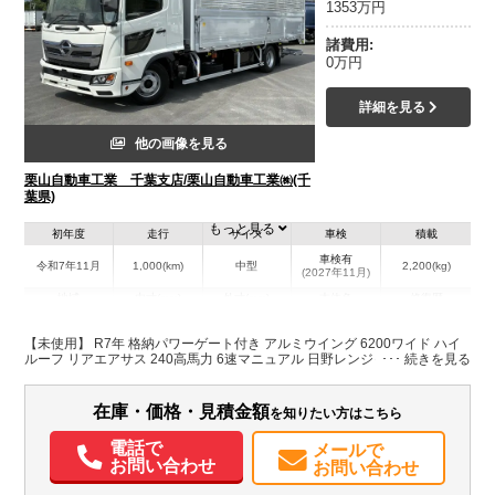
1353万円
諸費用:
0万円
詳細を見る
他の画像を見る
栗山自動車工業 千葉支店/栗山自動車工業㈱(千
葉県)
もっと見る
初年度
走行
サイズ
車検
積載
車検有
令和7年11月
1,000(km)
中型
2,200(kg)
(2027年11月)
地域
内寸(mm)
外寸(mm)
本体色
修復歴
L:6,260
ホワイト系
千葉県
W:2,400
-
無
【未使用】 R7年 格納パワーゲート付き アルミウイング 6200ワイド ハイ
H:2,440
ルーフ リアエアサス 240高馬力 6速マニュアル 日野レンジャー 車検付き
在庫・価格・見積金額
を知りたい方はこちら
電話で
メールで
お問い合わせ
お問い合わせ