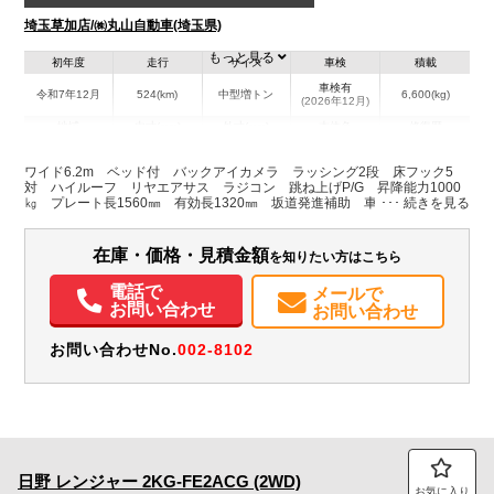
埼玉草加店/㈱丸山自動車(埼玉県)
もっと見る
初年度
走行
サイズ
車検
積載
車検有
令和7年12月
524(km)
中型増トン
6,600(kg)
(2026年12月)
地域
内寸(mm)
外寸(mm)
本体色
修復歴
L:6,220
L:8,790
ホワイト系
埼玉県
W:2,400
W:2,490
無
ワイド6.2m ベッド付 バックアイカメラ ラッシング2段 床フック5
H:2,410
H:3,560
対 ハイルーフ リヤエアサス ラジコン 跳ね上げP/G 昇降能力1000
㎏ プレート長1560㎜ 有効長1320㎜ 坂道発進補助 車線逸脱警報 衝
突被害軽減ブレーキ 尿素
装備情報
在庫・価格・見積金額
を知りたい方はこちら
エアコン
パワステ
パワーウィンドウ
ABS
エアバッグ
電動格納ミラー
バックモニター
取扱説明書（一部含む）
メンテナンスノート（保証書）
電話で
メールで
お問い合わせ
お問い合わせ
お問い合わせNo.
002-8102
日野
レンジャー
2KG-FE2ACG (2WD)
お気に入り