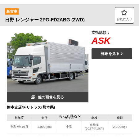
新古車
日野
レンジャー
2PG-FD2ABG (2WD)
お気に入り
支払総額：
ASK
詳細を見る
他の画像を見る
熊本支店/㈱リトラス(熊本県)
もっと見る
初年度
走行
サイズ
車検
積載
車検有
令和7年10月
1,000(km)
中型
2,200(kg)
(2027年10月)
地域
内寸(mm)
外寸(mm)
本体色
修復歴