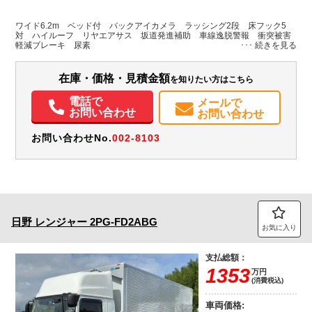
L:6,210
L:8,660
ホワイト系
埼玉県
W:2,410
W:2,490
無
ワイド6.2m ベッド付 バックアイカメラ ラッシング2段 床フック5
H:2,420
H:3,560
対 ハイルーフ リヤエアサス 坂道発進補助 車線逸脱警報 衝突被害
軽減ブレーキ 尿素
装備情報
在庫・価格・見積金額
を知りたい方はこちら
エアコン
パワステ
パワーウィンドウ
ABS
エアバッグ
電動格納ミラー
バックモニター
取扱説明書（一部含む）
メンテナンスノート（保証書）
電話で
メールで
お問い合わせ
お問い合わせ
お問い合わせNo.
002-8103
日野
レンジャー
2PG-FD2ABG
お気に入り
支払総額：
1353
万円
(消費税込)
車両価格: