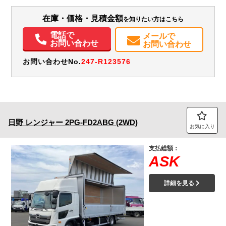
H:2,430
H:3,500
在庫・価格・見積金額
を知りたい方はこちら
装備情報
電話で
メールで
エアコン
パワステ
パワーウィンドウ
ABS
エアバッグ
電動格納ミラー
お問い合わせ
お問い合わせ
ETC
バックモニター
お問い合わせNo.
247-R123576
日野
レンジャー
2PG-FD2ABG (2WD)
お気に入り
支払総額：
ASK
詳細を見る