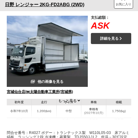
日野
レンジャー
2KG-FD2ABG (2WD)
お気に入り
支払総額：
ASK
詳細を見る
他の画像を見る
宮城仙台店/㈱太陽自動車工業所(宮城県)
もっと見る
初年度
走行
サイズ
車検
積載
車検有
令和7年10月
1,200(km)
中型
1,750(kg)
(2027年10月)
地域
内寸(mm)
外寸(mm)
本体色
修復歴
L:6,230
L:8,750
ホワイト系
宮城県
W:2,380
W:2,490
無
問合せ番号：R4027 ボデー：トランテックス製 W110L05-03 床アルミ
H:2,360
H:3,520
縞板 ラッシング２段 冷凍機：菱重製 TDJS50J-1L2 低温－30℃設定