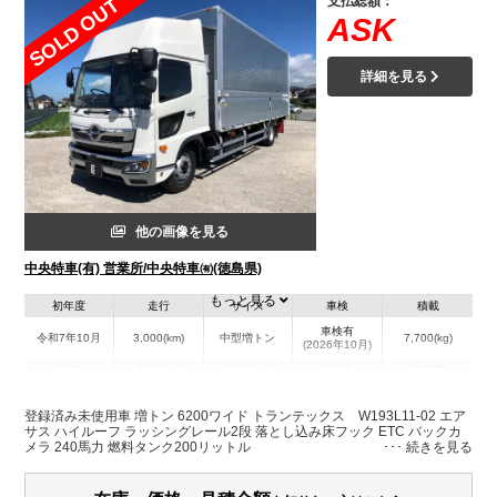
支払総額：
SOLD OUT
ASK
詳細を見る
他の画像を見る
中央特車(有) 営業所/中央特車㈲(徳島県)
もっと見る
初年度
走行
サイズ
車検
積載
車検有
令和7年10月
3,000(km)
中型増トン
7,700(kg)
(2026年10月)
地域
内寸(mm)
外寸(mm)
本体色
修復歴
L:6,220
L:8,660
ホワイト系
徳島県
W:2,400
W:2,490
無
登録済み未使用車 増トン 6200ワイド トランテックス W193L11-02 エア
H:2,430
H:3,560
サス ハイルーフ ラッシングレール2段 落とし込み床フック ETC バックカ
メラ 240馬力 燃料タンク200リットル
装備情報