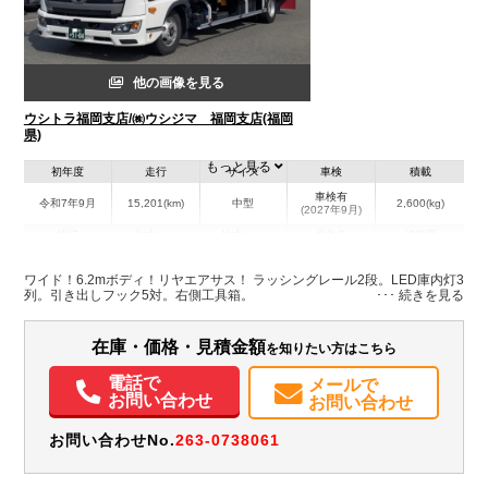
他の画像を見る
ウシトラ福岡支店/㈱ウシジマ 福岡支店(福岡
県)
もっと見る
初年度
走行
サイズ
車検
積載
車検有
令和7年9月
15,201(km)
中型
2,600(kg)
(2027年9月)
地域
内寸(mm)
外寸(mm)
本体色
修復歴
L:6,270
L:8,650
ホワイト系
福岡県
W:2,400
W:2,490
無
ワイド！6.2mボディ！リヤエアサス！ ラッシングレール2段。LED庫内灯3
H:2,420
H:3,500
列。引き出しフック5対。右側工具箱。
装備情報
在庫・価格・見積金額
を知りたい方はこちら
エアコン
パワステ
パワーウィンドウ
エアバッグ
電動格納ミラー
ETC
電話で
メールで
バックモニター
お問い合わせ
お問い合わせ
お問い合わせNo.
263-0738061