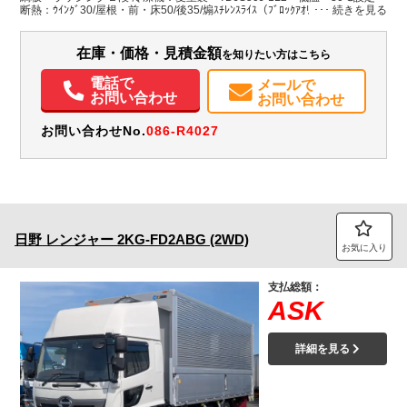
断熱：ｳｲﾝｸﾞ30/屋根・前・床50/後35/煽ｽﾁﾚﾝｽﾗｲｽ（ﾌﾞﾛｯｸｱｵﾘ内差込）
装備情報
在庫・価格・見積金額
を知りたい方はこちら
エアコン
パワステ
パワーウィンドウ
ABS
エアバッグ
電動格納ミラー
エアサスシート
ETC
バックモニター
取扱説明書（一部含む）
電話で
メールで
メンテナンスノート（保証書）
お問い合わせ
お問い合わせ
お問い合わせNo.
086-R4027
日野
レンジャー
2KG-FD2ABG (2WD)
お気に入り
支払総額：
ASK
詳細を見る