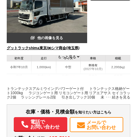
他の画像を見る
グットラックshima東京/㈱シマ商会(埼玉県)
もっと見る
初年度
走行
サイズ
車検
積載
車検有
令和7年10月
1,000(km)
中型
2,200(kg)
(2027年10月)
地域
内寸(mm)
外寸(mm)
本体色
修復歴
L:6,270
L:8,630
その他
埼玉県
W:2,400
W:2,490
無
トランテックスアルミウイングパワーゲート付 トランテックス格納ゲー
H:2,420
H:3,490
ト1000kg ラジコンゲート用 リモコンゲート用 リアエアサス セイコラッ
ク2個 ラッシングレール2段 引き出しフック10個 未使用車 F6
装備情報
在庫・価格・見積金額
を知りたい方はこちら
エアコン
パワステ
パワーウィンドウ
ABS
エアバッグ
ETC
バックモニター
電話で
メールで
お問い合わせ
お問い合わせ