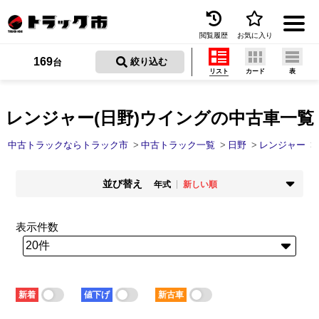
閲覧履歴
お気に入り
Menu
169
 絞り込む
台
リスト
カード
表
中古トラックを探す
トラック買取
レンジャー(日野)ウイングの中古車一覧
トラック市とは
中古トラックならトラック市
中古トラック一覧
日野
レンジャー
加盟店一覧
並び替え
年式
新しい順
お問い合わせ
掲載時期
年式
新着順
古い順
新しい順
古い順
表示件数
お気に入り
走行距離
価格
少ない順
多い順
安い順
高い順
閲覧履歴
積載量
車検残
少ない順
多い順
短い順
長い順
保存した検索条件
新着
値下げ
新古車