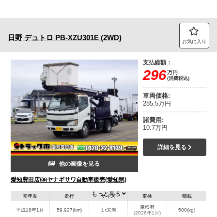
日野
デュトロ
PB-XZU301E (2WD)
お気に入り
支払総額：
296
万円
(消費税込)
車両価格:
285.5万円
諸費用:
10.7万円
詳細を見る
他の画像を見る
愛知豊田店/㈱ヤナギサワ自動車販売(愛知県)
もっと見る
初年度
走行
サイズ
車検
積載
車検有
平成18年1月
59,927(km)
１t未満
500(kg)
(2026年1月)