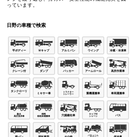
っています。
日野の車種で検索
Ｗキャブ
平ボディー
アルミバン
ウイング
冷蔵・冷凍車
パッカー
ダンプ
高所作業車
クレーン付
アームロール
タンクローリ
ミキサー車
車両運搬車
重機運搬車
ー
穴掘建柱車
バス
箱バン
福祉車両
その他
保冷車