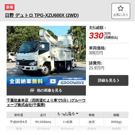
新着
トラック市FC会員専用ページはこちら
日野
デュトロ
TPG-XZU600X (2WD)
お気に入り
ログイン
支払総額：
330
万円
(消費税込)
車両価格:
308万円
諸費用:
21.9万円
詳細を見る
他の画像を見る
千葉佐倉本店（四街道ICより車で5分）/グルーウ
ェーブ株式会社(千葉県)
もっと見る
初年度
走行
サイズ
車検
積載
平成30年6月
50,028(km)
１t未満
抹消
300(kg)
地域
内寸(mm)
外寸(mm)
本体色
修復歴