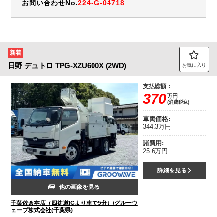
お問い合わせNo.
224-G-04718
新着
日野
デュトロ
TPG-XZU600X (2WD)
お気に入り
支払総額：
370
万円
(消費税込)
車両価格:
344.3万円
諸費用:
25.6万円
詳細を見る
他の画像を見る
千葉佐倉本店（四街道ICより車で5分）/グルーウ
ェーブ株式会社(千葉県)