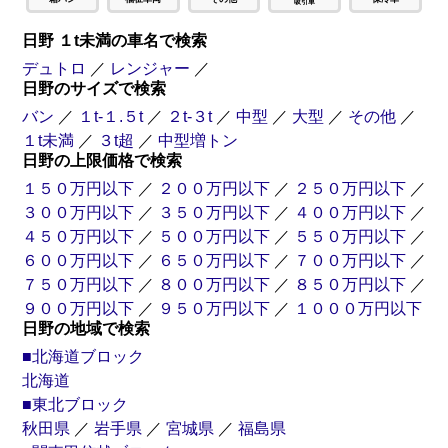
日野 １t未満の車名で検索
デュトロ
／
レンジャー
／
日野のサイズで検索
バン
／
１t-１.５t
／
２t-３t
／
中型
／
大型
／
その他
／
１t未満
／
３t超
／
中型増トン
日野の上限価格で検索
１５０万円以下
／
２００万円以下
／
２５０万円以下
／
３００万円以下
／
３５０万円以下
／
４００万円以下
／
４５０万円以下
／
５００万円以下
／
５５０万円以下
／
６００万円以下
／
６５０万円以下
／
７００万円以下
／
７５０万円以下
／
８００万円以下
／
８５０万円以下
／
９００万円以下
／
９５０万円以下
／
１０００万円以下
日野の地域で検索
■北海道ブロック
北海道
■東北ブロック
秋田県
／
岩手県
／
宮城県
／
福島県