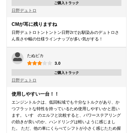
ご購入トラック
日野
デュトロ
トラクター
トレーラー
CMが耳に残りますね
日野デュトロトントントン日野2tでお馴染みのデュトロさ
ん長さや幅の仕様ラインナップが多い気がする！
散水
飼料
キャブ付
高圧洗浄車
粉粒体運搬車
シャーシ
たぬピカ
3.0
バキューム
吸引車
ご購入トラック
日野
デュトロ
使用しやすい一台！！
エンジントルクは、低回転域でも十分なトルクがあり、か
つフラットな特性を持っているため使用しやすいかと思い
ます。 いすゞのエルフと比較すると、パワーステアリング
の効きが良いのか、ハンドリングは軽いように感じまし
た。 ただ、他の車にくらべてシフトが小さく感じたため握