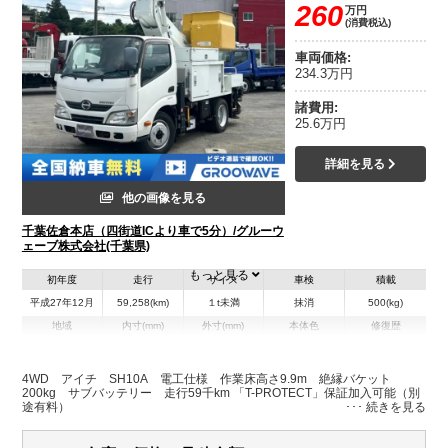
260
万円
(消費税込)
車両価格:
234.3万円
諸費用:
25.6万円
詳細を見る
他の画像を見る
千葉佐倉本店（四街道ICより車で5分）/グルーウ
ェーブ株式会社(千葉県)
もっと見る
初年度
走行
サイズ
車検
積載
平成27年12月
59,258(km)
１t未満
抹消
500(kg)
地域
内寸(mm)
外寸(mm)
本体色
修復歴
L:4,940
ホワイト系
千葉県
-
W:1,720
無
H:2,750
4WD アイチ SH10A 電工仕様 作業床高さ9.9m 絶縁バケット
200kg サブバッテリー 走行59千km 「T-PROTECT」保証加入可能（別
途有料）
装備情報
エアコン
パワステ
パワーウィンドウ
ABS
エアバッグ
電動格納ミラー