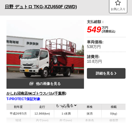
日野
デュトロ
TKG-XZU650F (2WD)
お気に入り
支払総額：
549
万円
(消費税込)
車両価格:
538万円
諸費用:
10.8万円
詳細を見る
他の画像を見る
かしわ沼南店/㈱ゴトウスバル(千葉県)
T-PROTECT保証対象
もっと見る
初年度
走行
サイズ
車検
積載
平成26年5月
12,968(km)
１t未満
抹消
0(kg)
地域
内寸(mm)
外寸(mm)
本体色
修復歴
L:6,070
ホワイト系
千葉県
-
W:1,890
無