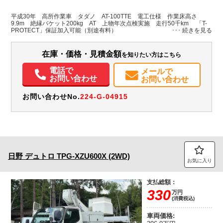
L:4,860
ホワイト系
千葉県
-
W:1,730
無
H:2,880
平成30年 高所作業車 タダノ AT-100TTE 電工仕様 作業床高さ
9.9m 絶縁バケット200kg AT 上物年次点検実施 走行50千km 「T-
PROTECT」保証加入可能（別途有料）
装備情報
エアコン
パワステ
パワーウィンドウ
ABS
エアバッグ
電動格納ミラー
在庫・価格・見積金額
を知りたい方はこちら
バックモニター
取扱説明書（一部含む）
電話で
メールで
お問い合わせ
お問い合わせ
お問い合わせNo.
224-G-04915
日野
デュトロ
TPG-XZU600X (2WD)
お気に入り
支払総額：
330
万円
(消費税込)
車両価格: