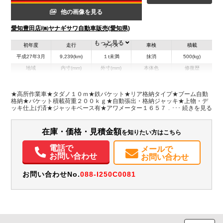
他の画像を見る
愛知豊田店/㈱ヤナギサワ自動車販売(愛知県)
もっと見る
初年度
走行
サイズ
車検
積載
平成27年3月
9,239(km)
１t未満
抹消
500(kg)
地域
内寸(mm)
外寸(mm)
本体色
修復歴
L:4,800
ホワイト系
愛知県
-
W:1,690
無
H:2,800
★高所作業車★タダノ１０ｍ★鉄バケット★リア格納タイプ★ブーム自動
格納★バケット積載荷重２００ｋｇ★自動張出・格納ジャッキ★上物・デ
ッキ仕上げ済★ジャッキベース有★アワメーター１６５７．７ｈ★坂道発
装備情報
進補助装置★左電格ミラー★コムテックドラレコ★デンソーＥＴＣ★キー
レス★車取説・上物取説(車内)★
エアコン
パワステ
パワーウィンドウ
ABS
エアバッグ
電動格納ミラー
在庫・価格・見積金額
を知りたい方はこちら
ETC
ドラレコ
取扱説明書（一部含む）
電話で
メールで
お問い合わせ
お問い合わせ
お問い合わせNo.
088-I250C0081