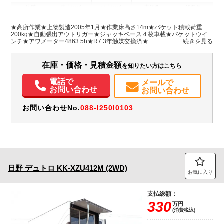
地域
内寸(mm)
外寸(mm)
本体色
修復歴
L:5,690
ホワイト系
愛知県
-
W:1,890
無
★高所作業★上物製造2005年1月★作業床高さ14m★バケット積載荷重
H:3,350
200kg★自動張出アウトリガー★ジャッキベース４枚車載★バケットウイ
ンチ★アワメーター4863.5h★R7.3年触媒交換済★
装備情報
在庫・価格・見積金額
を知りたい方はこちら
エアコン
パワステ
パワーウィンドウ
ABS
エアバッグ
電話で
メールで
お問い合わせ
お問い合わせ
お問い合わせNo.
088-I250I0103
日野
デュトロ
KK-XZU412M (2WD)
お気に入り
支払総額：
330
万円
(消費税込)