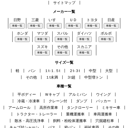
サイトマップ
メーカー一覧
日野
三菱
いすゞ
ＵＤ
トヨタ
日産
車種一覧
車種一覧
車種一覧
車種一覧
車種一覧
車種一覧
ホンダ
マツダ
スバル
ダイハツ
ボルボ
車種一覧
車種一覧
車種一覧
車種一覧
車種一覧
スズキ
その他
スカニア
車種一覧
車種一覧
車種一覧
サイズ一覧
軽
バン
１t-１.５t
２t-３t
中型
大型
その他
１t未満
３t超
中型増トン
車種一覧
平ボディー
Ｗキャブ
アルミバン
ウイング
冷蔵・冷凍車
クレーン付
ダンプ
パッカー
アームロール
高所作業車
タンクローリー
ミキサー車
トラクター・トレーラー
重機運搬車
車両運搬車
散水・高圧洗浄車
飼料・粉粒体運搬車
穴掘建柱車
キャブ付シャーシ
バス
箱バン
福祉車両
その他