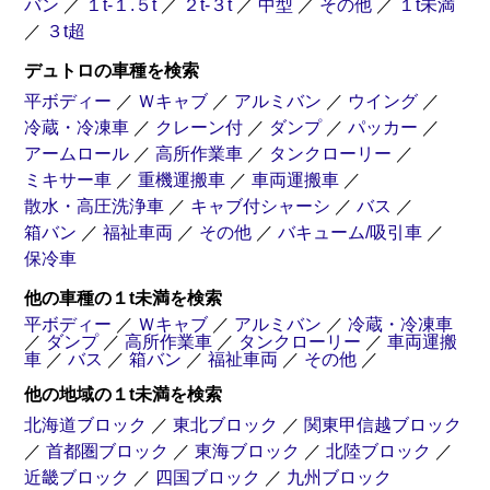
バン
／
１t-１.５t
／
２t-３t
／
中型
／
その他
／
１t未満
／
３t超
デュトロの車種を検索
平ボディー
／
Ｗキャブ
／
アルミバン
／
ウイング
／
冷蔵・冷凍車
／
クレーン付
／
ダンプ
／
パッカー
／
アームロール
／
高所作業車
／
タンクローリー
／
ミキサー車
／
重機運搬車
／
車両運搬車
／
散水・高圧洗浄車
／
キャブ付シャーシ
／
バス
／
箱バン
／
福祉車両
／
その他
／
バキューム/吸引車
／
保冷車
他の車種の１t未満を検索
平ボディー
／
Ｗキャブ
／
アルミバン
／
冷蔵・冷凍車
／
ダンプ
／
高所作業車
／
タンクローリー
／
車両運搬
車
／
バス
／
箱バン
／
福祉車両
／
その他
／
他の地域の１t未満を検索
北海道ブロック
／
東北ブロック
／
関東甲信越ブロック
／
首都圏ブロック
／
東海ブロック
／
北陸ブロック
／
近畿ブロック
／
四国ブロック
／
九州ブロック