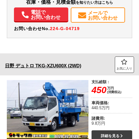
在庫・価格・見積金額
を知りたい方はこちら
ETC
バックモニター
取扱説明書（一部含む）
電話で
メールで
お問い合わせ
お問い合わせ
お問い合わせNo.
224-G-04719
日野
デュトロ
TKG-XZU600X (2WD)
お気に入り
支払総額：
450
万円
(消費税込)
車両価格:
440.5万円
諸費用:
9.8万円
詳細を見る