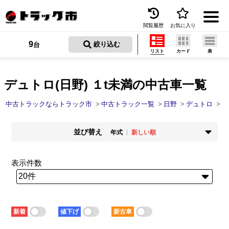
閲覧履歴
お気に入り
Menu
9
 絞り込む
台
リスト
カード
表
中古トラックを探す
トラック買取
デュトロ(日野) １t未満の中古車一覧
トラック市とは
中古トラックならトラック市
中古トラック一覧
日野
デュトロ
１
加盟店一覧
並び替え
年式
新しい順
お問い合わせ
掲載時期
年式
新着順
古い順
新しい順
古い順
表示件数
お気に入り
走行距離
価格
少ない順
多い順
安い順
高い順
閲覧履歴
積載量
車検残
少ない順
多い順
短い順
長い順
保存した検索条件
新着
値下げ
新古車