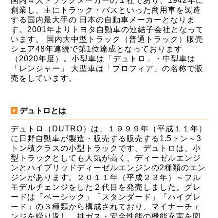
国内４大トラックメーカーの１社であり、1942年に
創業し、主にトラック・バスといった商用車を製造
する国内最大手の 日本の自動車メーカーとなりま
す。2001年よりトヨタ自動車の連結子会社となって
います。 国内大中型トラック（普通トラック）販売
シェア48年連続で第1位達成となっております
（2020年度）。小型車は「デュトロ」・中型車は
「レンジャー」 大型車は「プロフィア」の名称で販
売をしています。
デュトロとは
デュトロ（DUTRO）は、１９９９年（平成１１年）
に日野自動車が製造・販売する販売する1.5トン～3
トン積クラスの小型トラックです。デュトロは、小
型トラックとしても人気が高く、ディーゼルエンジ
ンとハイブリッドディーゼルエンジンの2種類のエン
ジンがあります。２０１１年（平成２３年）～フル
モデルチェンジをした２代目を発売しました。グレ
ードは「ベーシック」「スタンダード」「ハイグレ
ード」の３種類から構成されており、マイナーチェ
ンジを繰り返し、排ガス・安全性能の機能充実を図