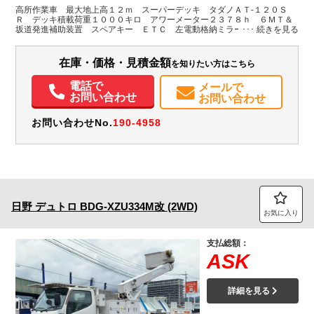
H:3,200
高所作業車 最大地上高１２ｍ スーパーデッキ タダノＡＴ-１２０Ｓ
Ｒ デッキ積載荷重１０００キロ アワーメーター２３７８ｈ ６ＭＴ＆
坂道発進補助装置 スペアキー ＥＴＣ 左電動格納ミラー ＥＧ型式Ｎ
装備情報
０４Ｃ（１１０ｋｗ）１５０ＰＳ 車両総重量７０６５キロ
エアコン
パワステ
パワーウィンドウ
ABS
エアバッグ
集中ドアロック
在庫・価格・見積金額
を知りたい方はこちら
電動格納ミラー
ETC
電話で
メールで
お問い合わせ
お問い合わせ
お問い合わせNo.
190-4958
日野
デュトロ
BDG-XZU334M改 (2WD)
お気に入り
支払総額：
ASK
詳細を見る