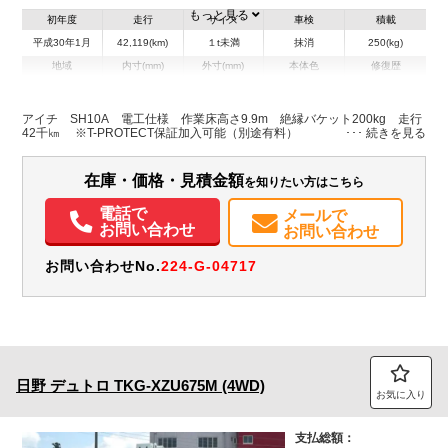
もっと見る
初年度
走行
サイズ
車検
積載
平成30年1月
42,119(km)
１t未満
抹消
250(kg)
地域
内寸(mm)
外寸(mm)
本体色
修復歴
L:4,940
ホワイト系
千葉県
-
W:1,730
無
H:2,770
アイチ SH10A 電工仕様 作業床高さ9.9m 絶縁バケット200kg 走行
42千㎞ ※T-PROTECT保証加入可能（別途有料）
装備情報
在庫・価格・見積金額
を知りたい方はこちら
エアコン
パワステ
パワーウィンドウ
ABS
エアバッグ
電動格納ミラー
取扱説明書（一部含む）
電話で
メールで
お問い合わせ
お問い合わせ
お問い合わせNo.
224-G-04717
日野
デュトロ
TKG-XZU675M (4WD)
お気に入り
支払総額：