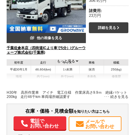
306.9万円
諸費用:
23万円
詳細を見る
他の画像を見る
千葉佐倉本店（四街道ICより車で5分）/グルーウ
ェーブ株式会社(千葉県)
もっと見る
初年度
走行
サイズ
車検
積載
平成30年1月
46,604(km)
１t未満
抹消
250(kg)
地域
内寸(mm)
外寸(mm)
本体色
修復歴
L:4,940
ホワイト系
千葉県
-
W:1,730
無
H:2,770
H30年 高所作業車 アイチ 電工仕様 作業床高さ9.9ｍ 絶縁バケット
200kg 走行46千km 車両場所確認要す
装備情報
在庫・価格・見積金額
を知りたい方はこちら
エアコン
パワステ
パワーウィンドウ
ABS
エアバッグ
電動格納ミラー
取扱説明書（一部含む）
電話で
メールで
お問い合わせ
お問い合わせ