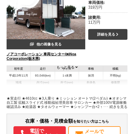
車両価格:
319万円
諸費用:
11万円
詳細を見る
他の画像を見る
ノアコーポレーション 車両センター/㈱Noa
Corporation(栃木県)
もっと見る
初年度
走行
サイズ
車検
積載
平成13年11月
93,046(km)
１t未満
抹消
不明(kg)
地域
内寸(mm)
外寸(mm)
本体色
修復歴
L:6,350
ホワイト系
栃木県
-
W:2,070
無
H:3,460
★実走行 ★4610cc ★3人乗り ★ミッション オートマ(2ペダル) ★オオシマ
自工製 拡幅スライド式 移動福祉理美容車 サロンカー ★外部100V電源稼働
確認済み ★給湯器 ★タオルウォーマー ★シャンプー台×2 ★庫内用エアコ
装備情報
ン×2 ★電動リフト機能付き車いす×1 ★直下型アウトリガー ★垂直式パワ
ーゲート
エアコン
パワステ
パワーウィンドウ
ABS
エアバッグ
集中ドアロック
在庫・価格・見積金額
を知りたい方はこちら
電話で
メールで