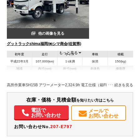
他の画像を見る
グットラックshima福岡/㈱シマ商会(佐賀県)
もっと見る
初年度
走行
サイズ
車検
積載
平成22年3月
107,000(km)
１t未満
抹消
150(kg)
地域
内寸(mm)
外寸(mm)
本体色
修復歴
L:5,850
その他
佐賀県
-
W:1,910
無
H:3,280
高所作業車SH15B アワーメーター2,324.9h 電工仕様（箱FRP） F5 14.6m
装備情報
在庫・価格・見積金額
を知りたい方はこちら
エアコン
パワステ
パワーウィンドウ
ABS
エアバッグ
ETC
電話で
メールで
バックモニター
お問い合わせ
お問い合わせ
お問い合わせNo.
207-E797