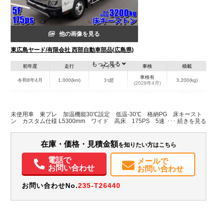
他の画像を見る
東広島ヤード/有限会社 西部自動車部品(広島県)
もっと見る
初年度
走行
サイズ
車検
積載
車検有
令和8年4月
1,000(km)
３t超
3,200(kg)
(2028年4月)
地域
内寸(mm)
外寸(mm)
本体色
修復歴
L:5,300
L:7,400
ホワイト系
広島県
W:2,000
W:2,210
無
未使用車 東プレ 加温機能30℃設定 低温-30℃ 格納PG 床キースト
H:1,900
H:3,100
ン カスタム仕様 L5300mm ワイド 高床 175PS 5速
装備情報
在庫・価格・見積金額
を知りたい方はこちら
エアコン
パワステ
パワーウィンドウ
電話で
メールで
お問い合わせ
お問い合わせ
お問い合わせNo.
235-T26440