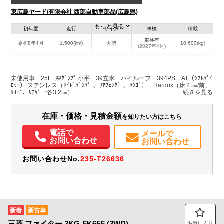
東広島ヤード/有限会社 西部自動車部品(広島県)
もっと見る
初年度
走行
サイズ
車検
積載
車検有
令和8年4月
1,500(km)
大型
10,600(kg)
(2027年4月)
地域
内寸(mm)
外寸(mm)
本体色
修復歴
L:8,800
L:11,660
ホワイト系
広島県
W:2,300
W:2,490
無
未使用車 25t 深ﾀﾞﾝﾌﾟ 小平 39立米 ハイルーフ 394PS AT（ｼﾌﾄﾊﾟｲ
H:1,950
H:3,630
ﾛｯﾄ） ステンレス（ｻｲﾄﾞﾊﾞﾝﾊﾟｰ、ﾘｱﾌｪﾝﾀﾞｰ、ﾊｼｺﾞ） Hardox（床４㎜/前、
ｻｲﾄﾞ、ﾘｱｹﾞｰﾄ各3.2㎜）
装備情報
在庫・価格・見積金額
を知りたい方はこちら
エアコン
パワステ
パワーウィンドウ
電話で
メールで
お問い合わせ
お問い合わせ
お問い合わせNo.
235-T26636
新着
新古車
三菱
ファイター
2KG-FK65F (2WD)
お気に入り