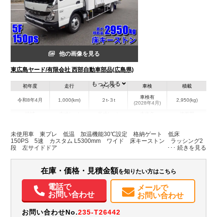
他の画像を見る
東広島ヤード/有限会社 西部自動車部品(広島県)
もっと見る
初年度
走行
サイズ
車検
積載
車検有
令和8年4月
1,000(km)
２t-３t
2,950(kg)
(2028年4月)
地域
内寸(mm)
外寸(mm)
本体色
修復歴
L:5,300
L:7,400
ホワイト系
広島県
W:2,000
W:2,210
無
未使用車 東プレ 低温 加温機能30℃設定 格納ゲート 低床
H:1,900
H:2,890
150PS 5速 カスタム L5300mm ワイド 床キーストン ラッシング2
段 左サイドドア
装備情報
在庫・価格・見積金額
を知りたい方はこちら
エアコン
パワステ
パワーウィンドウ
電話で
メールで
お問い合わせ
お問い合わせ
お問い合わせNo.
235-T26442