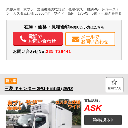
L:5,300
L:7,400
ホワイト系
広島県
W:2,000
W:2,210
無
未使用車 東プレ 加温機能30℃設定 低温-30℃ 格納PG 床キースト
H:1,900
H:3,100
ン カスタム仕様 L5300mm ワイド 高床 175PS 5速
装備情報
在庫・価格・見積金額
を知りたい方はこちら
エアコン
パワステ
パワーウィンドウ
電話で
メールで
お問い合わせ
お問い合わせ
お問い合わせNo.
235-T26441
新古車
三菱
キャンター
2PG-FEB80 (2WD)
お気に入り
支払総額：
ASK
詳細を見る