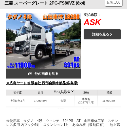
三菱
スーパーグレート
2PG-FS80VZ (8x4)
お気に入り
支払総額：
ASK
詳細を見る
他の画像を見る
東広島ヤード/有限会社 西部自動車部品(広島県)
もっと見る
初年度
走行
サイズ
車検
積載
車検有
令和8年4月
1,000(km)
大型
11,900(kg)
(2027年4月)
地域
内寸(mm)
外寸(mm)
本体色
修復歴
L:8,280
L:11,750
ホワイト系
広島県
W:2,360
W:2,490
有
未使用車 タダノ 4段 ウィンチ 394PS AT 山田車体工業 ステン
H:200
H:3,380
レス多用 内フック6対 スタンション1対 あゆみ板（収納口有） 地上高