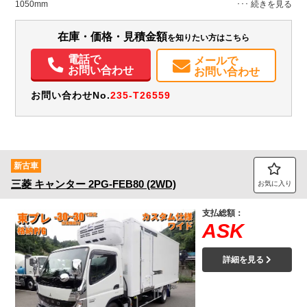
1050mm
装備情報
在庫・価格・見積金額
を知りたい方はこちら
エアコン
パワステ
パワーウィンドウ
電話で
メールで
お問い合わせ
お問い合わせ
お問い合わせNo.
235-T26559
新古車
三菱
キャンター
2PG-FEB80 (2WD)
お気に入り
支払総額：
ASK
詳細を見る