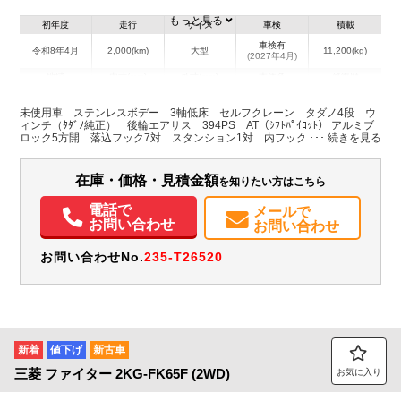
もっと見る
初年度
走行
サイズ
車検
積載
車検有
令和8年4月
2,000(km)
大型
11,200(kg)
(2027年4月)
地域
内寸(mm)
外寸(mm)
本体色
修復歴
L:8,420
L:11,980
ホワイト系
広島県
W:2,420
W:2,490
無
未使用車 ステンレスボデー 3軸低床 セルフクレーン タダノ4段 ウ
H:200
H:3,420
ィンチ（ﾀﾀﾞﾉ純正） 後輪エアサス 394PS AT（ｼﾌﾄﾊﾟｲﾛｯﾄ） アルミブ
ロック5方開 落込フック7対 スタンション1対 内フック1対 地上高
1040mm
装備情報
在庫・価格・見積金額
を知りたい方はこちら
エアコン
パワステ
パワーウィンドウ
電話で
メールで
お問い合わせ
お問い合わせ
お問い合わせNo.
235-T26520
新着
値下げ
新古車
三菱
ファイター
2KG-FK65F (2WD)
お気に入り