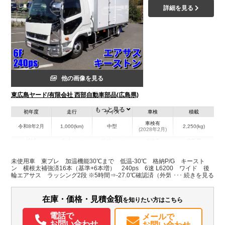
詳細を見る
他の画像を見る
東広島ヤード/有限会社 西部自動車部品(広島県)
もっと見る
初年度
走行
サイズ
車検
積載
車検有
令和8年2月
1,000(km)
中型
2,250(kg)
(2028年2月)
地域
内寸(mm)
外寸(mm)
本体色
修復歴
L:6,190
L:8,720
ホワイト系
広島県
W:2,260
W:2,490
無
未使用車 東プレ 加温機能30℃まで 低温-30℃ 格納P/G キースト
H:2,030
H:3,250
ン 横根太補強済16本（基準+6本増） 240ps 6速 Ⅼ6200 ワイド 後
輪エアサス ラッシング2段 ※5時間⇒-27.0℃確認済（外気温17℃前後）
装備情報
在庫・価格・見積金額
を知りたい方はこちら
エアコン
パワステ
パワーウィンドウ
電話で
メールで
お問い合わせ
お問い合わせ