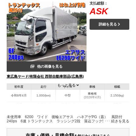
支払総額：
ASK
詳細を見る
他の画像を見る
東広島ヤード/有限会社 西部自動車部品(広島県)
もっと見る
初年度
走行
サイズ
車検
積載
車検有
令和8年4月
1,000(km)
中型
2,150(kg)
(2028年4月)
地域
内寸(mm)
外寸(mm)
本体色
修復歴
L:6,290
L:8,810
ホワイト系
広島県
W:2,400
W:2,490
無
未使用車 6200 ワイド 後輪エアサス ハネアゲPG（蓋） 風防付
H:2,400
H:3,450
240ps 6速 トランテックス ラッシング2段 落込フック5対
装備情報
在庫・価格・見積金額
を知りたい方はこちら