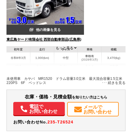
他の画像を見る
東広島ヤード/有限会社 西部自動車部品(広島県)
もっと見る
初年度
走行
サイズ
車検
積載
車検有
令和8年3月
1,000(km)
中型
3,470(kg)
(2028年3月)
地域
内寸(mm)
外寸(mm)
本体色
修復歴
L:5,880
ホワイト系
広島県
-
W:2,190
無
未使用車 カヤバ MR1520 ドラム容量3.0立米 最大混合容量1.5立米
H:3,040
220PS 6F ベッドレス
装備情報
在庫・価格・見積金額
を知りたい方はこちら
エアコン
パワステ
パワーウィンドウ
電話で
メールで
お問い合わせ
お問い合わせ
お問い合わせNo.
235-T26524