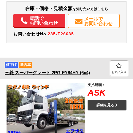
装備情報
在庫・価格・見積金額
を知りたい方はこちら
エアコン
パワステ
パワーウィンドウ
電話で
メールで
お問い合わせ
お問い合わせ
お問い合わせNo.
235-T26635
値下げ
新古車
三菱
スーパーグレート
2PG-FY84HY (6x4)
お気に入り
支払総額：
ASK
詳細を見る