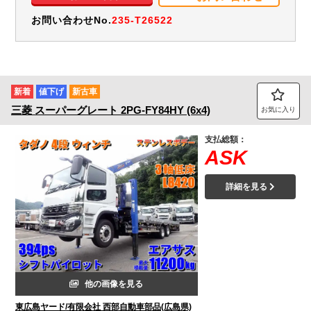
お問い合わせNo.
235-T26522
新着
値下げ
新古車
三菱
スーパーグレート
2PG-FY84HY (6x4)
お気に入り
支払総額：
ASK
詳細を見る
他の画像を見る
東広島ヤード/有限会社 西部自動車部品(広島県)