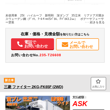
地域
内寸(mm)
外寸(mm)
本体色
修復歴
L:9,000
L:11,690
ホワイト系
広島県
W:2,250
W:2,490
無
未使用車 25t ハイルーフ 新明和 深ダンプ 35立米 リアドア片開き
H:1,700
H:3,750
スウェーデン鋼（ﾃﾞｯｷ、ﾃｰﾙ４㎜/Sﾊﾟﾈﾙ、Fﾊﾟﾈﾙ3.2㎜） ボデーサフェーサ
ー塗装
装備情報
在庫・価格・見積金額
を知りたい方はこちら
エアコン
パワステ
パワーウィンドウ
電話で
メールで
お問い合わせ
お問い合わせ
お問い合わせNo.
235-T26608
新古車
三菱
ファイター
2KG-FK65F (2WD)
お気に入り
支払総額：
ASK