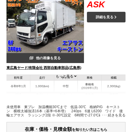
ASK
詳細を見る
他の画像を見る
東広島ヤード/有限会社 西部自動車部品(広島県)
もっと見る
初年度
走行
サイズ
車検
積載
車検有
令和8年1月
1,000(km)
中型
2,300(kg)
(2028年1月)
地域
内寸(mm)
外寸(mm)
本体色
修復歴
L:6,200
L:8,710
ホワイト系
広島県
W:2,260
W:2,490
無
未使用車 東プレ 加温機能30℃まで 低温-30℃ 格納P/G キースト
H:2,030
H:3,250
ン 横根太補強済16本（基準+6本増） 240ps 6速 Ⅼ6200 ワイド 後
輪エアサス ラッシング2段 ※-30℃設定 6時間で-27.0℃確認済（外気
温:17℃前後）
装備情報
在庫・価格・見積金額
を知りたい方はこちら
エアコン
パワステ
パワーウィンドウ