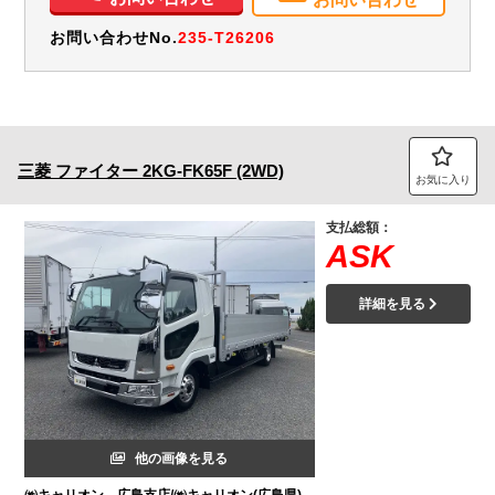
お問い合わせNo.
235-T26206
三菱
ファイター
2KG-FK65F (2WD)
お気に入り
支払総額：
ASK
詳細を見る
他の画像を見る
㈱キャリオン 広島支店/㈱キャリオン(広島県)