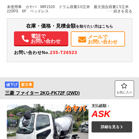
ホワイト系
広島県
-
-
無
未使用車 カヤバ MR1520 ドラム容量3.0立米 最大混合容量1.5立米
220PS 6F ベッドレス
装備情報
在庫・価格・見積金額
を知りたい方はこちら
エアコン
パワステ
パワーウィンドウ
電話で
メールで
お問い合わせ
お問い合わせ
お問い合わせNo.
235-T26523
値下げ
新古車
三菱
ファイター
2KG-FK72F (2WD)
お気に入り
支払総額：
ASK
詳細を見る