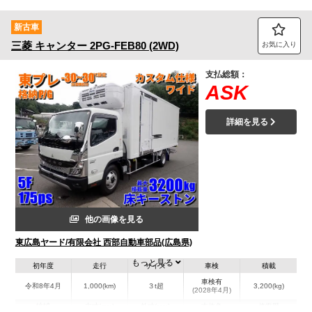
新古車
三菱
キャンター
2PG-FEB80 (2WD)
お気に入り
支払総額：
ASK
詳細を見る
他の画像を見る
東広島ヤード/有限会社 西部自動車部品(広島県)
もっと見る
初年度
走行
サイズ
車検
積載
車検有
令和8年4月
1,000(km)
３t超
3,200(kg)
(2028年4月)
地域
内寸(mm)
外寸(mm)
本体色
修復歴