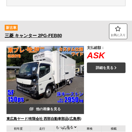
新古車
三菱
キャンター
2PG-FEB80
お気に入り
支払総額：
ASK
詳細を見る
他の画像を見る
東広島ヤード/有限会社 西部自動車部品(広島県)
もっと見る
初年度
走行
サイズ
車検
積載