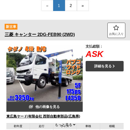
«
1
2
»
トラック市FC会員専用ページはこちら
ログイン
新古車
三菱
キャンター
2DG-FEB90 (2WD)
お気に入り
支払総額：
ASK
詳細を見る
他の画像を見る
東広島ヤード/有限会社 西部自動車部品(広島県)
もっと見る
初年度
走行
サイズ
車検
積載