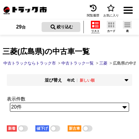
閲覧履歴
お気に入り
Menu
29
 絞り込む
台
リスト
カード
表
中古トラックを探す
トラック買取
三菱(広島県)の中古車一覧
トラック市とは
中古トラックならトラック市
中古トラック一覧
三菱
広島県の中古
加盟店一覧
並び替え
年式
新しい順
お問い合わせ
掲載時期
年式
新着順
古い順
新しい順
古い順
表示件数
お気に入り
走行距離
価格
少ない順
多い順
安い順
高い順
閲覧履歴
積載量
車検残
少ない順
多い順
短い順
長い順
保存した検索条件
新着
値下げ
新古車