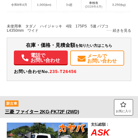
車検有
令和8年4月
1,000(km)
３t超
3,250(kg)
(2028年4月)
地域
内寸(mm)
外寸(mm)
本体色
修復歴
L:4,350
L:6,920
ホワイト系
広島県
W:2,080
W:2,180
無
未使用車 タダノ ハイジャッキ 4段 175PS 5速 パブコ
H:180
H:2,790
Ⅼ4350mm ワイド
装備情報
在庫・価格・見積金額
を知りたい方はこちら
エアコン
パワステ
パワーウィンドウ
電話で
メールで
お問い合わせ
お問い合わせ
お問い合わせNo.
235-T26456
新古車
三菱
ファイター
2KG-FK72F (2WD)
お気に入り
支払総額：
ASK