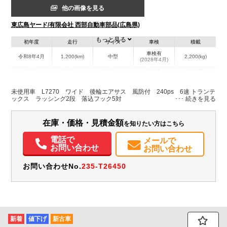
他の画像を見る
東広島ヤード/有限会社 西部自動車部品(広島県)
もっと見る
初年度
走行
サイズ
車検
積載
車検有
令和8年4月
1,200(km)
中型
2,200(kg)
(2028年4月)
地域
内寸(mm)
外寸(mm)
本体色
修復歴
L:7,270
L:9,660
ホワイト系
広島県
W:2,400
W:2,490
無
未使用車 L7270 ワイド 後輪エアサス 風防付 240ps 6速 トランテ
H:2,400
H:3,460
ックス ラッシング2段 落込フック5対
装備情報
在庫・価格・見積金額
を知りたい方はこちら
エアコン
パワステ
パワーウィンドウ
電話で
メールで
お問い合わせ
お問い合わせ
お問い合わせNo.
235-T26450
新着
値下げ
新古車