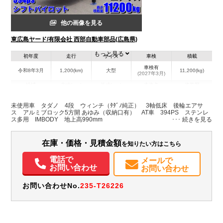
他の画像を見る
東広島ヤード/有限会社 西部自動車部品(広島県)
もっと見る
初年度
走行
サイズ
車検
積載
車検有
令和8年3月
1,200(km)
大型
11,200(kg)
(2027年3月)
地域
内寸(mm)
外寸(mm)
本体色
修復歴
L:8,370
L:11,980
ホワイト系
広島県
W:2,410
W:2,490
無
未使用車 タダノ 4段 ウィンチ（ﾀﾀﾞﾉ純正） 3軸低床 後輪エアサ
H:200
H:3,420
ス アルミブロック5方開 あゆみ（収納口有） AT車 394PS ステンレ
ス多用 IMBODY 地上高990mm
装備情報
在庫・価格・見積金額
を知りたい方はこちら
エアコン
パワステ
パワーウィンドウ
電話で
メールで
お問い合わせ
お問い合わせ
お問い合わせNo.
235-T26226