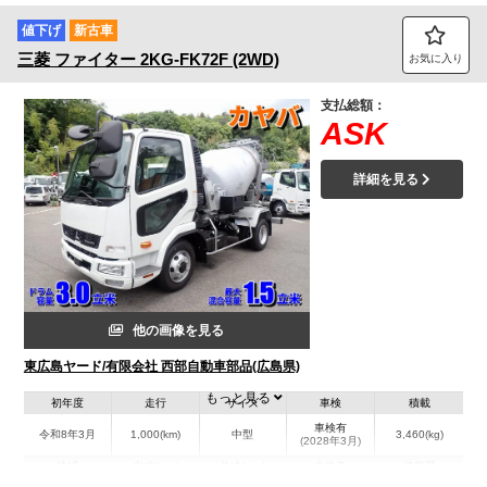
値下げ
新古車
三菱
ファイター
2KG-FK72F (2WD)
お気に入り
支払総額：
ASK
詳細を見る
他の画像を見る
東広島ヤード/有限会社 西部自動車部品(広島県)
もっと見る
初年度
走行
サイズ
車検
積載
車検有
令和8年3月
1,000(km)
中型
3,460(kg)
(2028年3月)
地域
内寸(mm)
外寸(mm)
本体色
修復歴