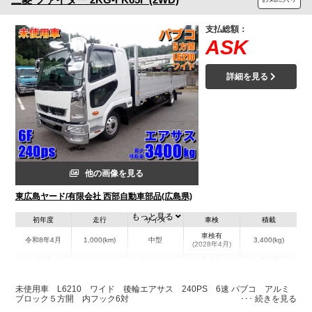
支払総額：
ASK
詳細を見る
他の画像を見る
東広島ヤード/有限会社 西部自動車部品(広島県)
もっと見る
初年度
走行
サイズ
車検
積載
車検有
令和8年4月
1,000(km)
中型
3,400(kg)
(2028年4月)
地域
内寸(mm)
外寸(mm)
本体色
修復歴
L:6,210
L:8,460
ホワイト系
広島県
W:2,360
W:2,490
無
未使用車 L6210 ワイド 後輪エアサス 240PS 6速 パブコ アルミ
H:600
H:2,490
ブロック５方開 内フック6対