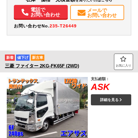
エアコン
パワステ
パワーウィンドウ
電話で
メールで
お問い合わせ
お問い合わせ
お問い合わせNo.
235-T26449
新着
値下げ
新古車
三菱
ファイター
2KG-FK65F (2WD)
お気に入り
支払総額：
ASK
詳細を見る