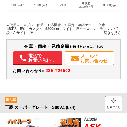
車検有
令和8年4月
1,000(km)
２t-３t
8,830(kg)
(2028年4月)
地域
内寸(mm)
外寸(mm)
本体色
修復歴
L:5,300
L:7,400
ホワイト系
広島県
W:2,000
W:2,210
有
未使用車 東プレ 低温 加温機能30℃設定 格納ゲート 低床
H:1,900
H:2,980
150PS 5速 カスタム L5300mm ワイド 床キーストン ラッシング2
段 左サイドドア
装備情報
在庫・価格・見積金額
を知りたい方はこちら
エアコン
パワステ
パワーウィンドウ
電話で
メールで
お問い合わせ
お問い合わせ
お問い合わせNo.
235-T26502
新古車
三菱
スーパーグレート
FS80VZ (8x4)
お気に入り
支払総額：
ASK