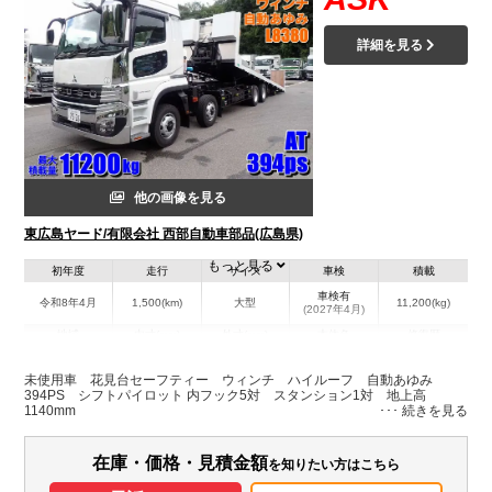
詳細を見る
他の画像を見る
東広島ヤード/有限会社 西部自動車部品(広島県)
もっと見る
初年度
走行
サイズ
車検
積載
車検有
令和8年4月
1,500(km)
大型
11,200(kg)
(2027年4月)
地域
内寸(mm)
外寸(mm)
本体色
修復歴
L:11,240
L:8,380
ホワイト系
広島県
W:2,490
無
未使用車 花見台セーフティー ウィンチ ハイルーフ 自動あゆみ
W:2,460
H:3,210
394PS シフトパイロット 内フック5対 スタンション1対 地上高
1140mm
装備情報
在庫・価格・見積金額
を知りたい方はこちら
エアコン
パワステ
パワーウィンドウ