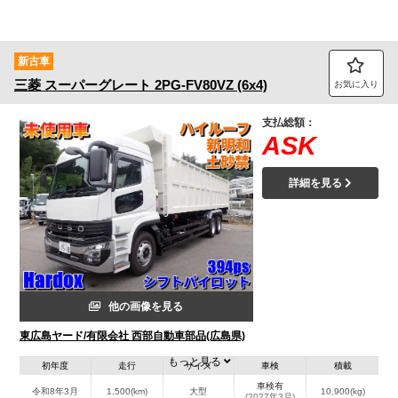
新古車
三菱
スーパーグレート
2PG-FV80VZ (6x4)
お気に入り
支払総額：
ASK
詳細を見る
他の画像を見る
東広島ヤード/有限会社 西部自動車部品(広島県)
もっと見る
初年度
走行
サイズ
車検
積載
車検有
令和8年3月
1,500(km)
大型
10,900(kg)
(2027年3月)