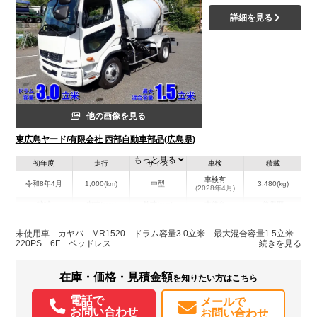
詳細を見る
他の画像を見る
東広島ヤード/有限会社 西部自動車部品(広島県)
もっと見る
初年度
走行
サイズ
車検
積載
車検有
令和8年4月
1,000(km)
中型
3,480(kg)
(2028年4月)
地域
内寸(mm)
外寸(mm)
本体色
修復歴
L:5,880
ホワイト系
広島県
-
W:2,190
無
未使用車 カヤバ MR1520 ドラム容量3.0立米 最大混合容量1.5立米
H:3,030
220PS 6F ベッドレス
装備情報
在庫・価格・見積金額
を知りたい方はこちら
エアコン
パワステ
パワーウィンドウ
電話で
メールで
お問い合わせ
お問い合わせ