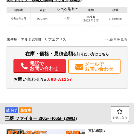
もっと見る
初年度
走行
サイズ
車検
積載
車検有
令和8年2月
930(km)
中型
3,450(kg)
(2028年2月)
地域
内寸(mm)
外寸(mm)
本体色
修復歴
L:6,200
L:8,460
その他
広島県
W:2,350
W:2,480
無
未使用 アルミ3方開 リアエアサス
H:690
H:2,510
装備情報
在庫・価格・見積金額
を知りたい方はこちら
パワステ
パワーウィンドウ
アルミホイール
バックモニター
PMマフラー
電話で
メールで
お問い合わせ
お問い合わせ
お問い合わせNo.
063-A1257
値下げ
新古車
三菱
ファイター
2KG-FK65F (2WD)
お気に入り
支払総額：