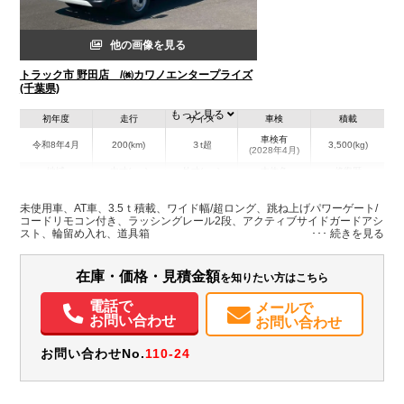
他の画像を見る
トラック市 野田店 /㈱カワノエンタープライズ
(千葉県)
もっと見る
初年度
走行
サイズ
車検
積載
車検有
令和8年4月
200(km)
３t超
3,500(kg)
(2028年4月)
地域
内寸(mm)
外寸(mm)
本体色
修復歴
L:5,060
L:7,050
ホワイト系
千葉県
W:2,080
W:2,190
無
未使用車、AT車、3.5ｔ積載、ワイド幅/超ロング、跳ね上げパワーゲート/
H:2,060
H:3,150
コードリモコン付き、ラッシングレール2段、アクティブサイドガードアシ
スト、輪留め入れ、道具箱
装備情報
在庫・価格・見積金額
を知りたい方はこちら
エアコン
パワーウィンドウ
ABS
エアバッグ
集中ドアロック
電動格納ミラー
ETC
バックモニター
取扱説明書（一部含む）
電話で
メールで
お問い合わせ
お問い合わせ
お問い合わせNo.
110-24