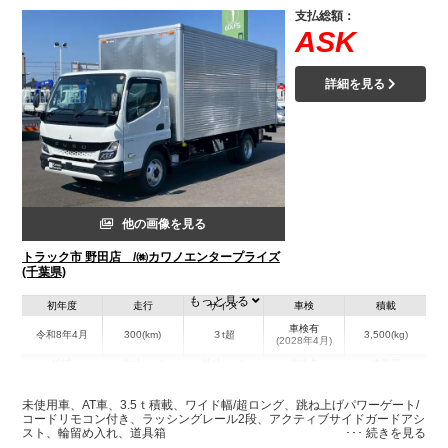
支払総額：
ASK
詳細を見る
他の画像を見る
トラック市 野田店 /㈱カワノエンタープライズ
(千葉県)
もっと見る
初年度
走行
サイズ
車検
積載
車検有
令和8年4月
300(km)
３t超
3,500(kg)
(2028年4月)
地域
内寸(mm)
外寸(mm)
本体色
修復歴
L:5,060
L:7,050
ホワイト系
千葉県
W:2,080
W:2,190
無
未使用車、AT車、3.5ｔ積載、ワイド幅/超ロング、跳ね上げパワーゲート/
H:2,060
H:3,150
コードリモコン付き、ラッシングレール2段、アクティブサイドガードアシ
スト、輪留め入れ、道具箱
装備情報