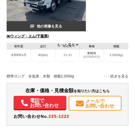
他の画像を見る
㈱ウィング・エム(千葉県)
もっと見る
初年度
走行
サイズ
車検
積載
車検有
令和8年4月
90(km)
２t-３t
2,000(kg)
(2028年4月)
地域
内寸(mm)
外寸(mm)
本体色
修復歴
L:4,340
L:5,980
ホワイト系
千葉県
W:1,780
W:1,930
無
標準ロング 全低床 木製 積載2,000kg
H:385
H:2,080
装備情報
在庫・価格・見積金額
を知りたい方はこちら
エアコン
パワステ
パワーウィンドウ
ABS
エアバッグ
集中ドアロック
電話で
メールで
お問い合わせ
お問い合わせ
電動格納ミラー
ETC
バックモニター
取扱説明書（一部含む）
メンテナンスノート（保証書）
お問い合わせNo.
225-1222