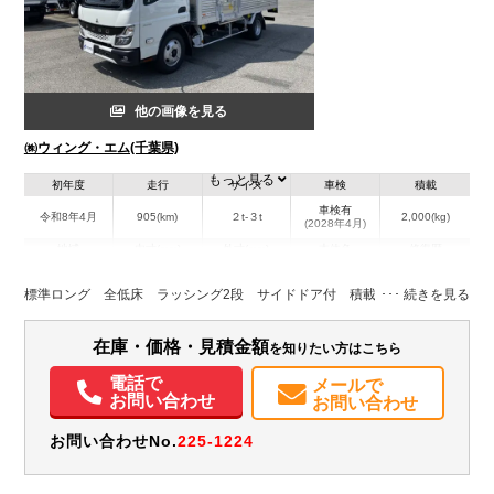
他の画像を見る
㈱ウィング・エム(千葉県)
もっと見る
初年度
走行
サイズ
車検
積載
車検有
令和8年4月
905(km)
２t-３t
2,000(kg)
(2028年4月)
地域
内寸(mm)
外寸(mm)
本体色
修復歴
L:4,480
L:6,200
ホワイト系
千葉県
W:1,760
W:1,920
無
標準ロング 全低床 ラッシング2段 サイドドア付 積載2,000kg
H:2,220
H:3,190
装備情報
在庫・価格・見積金額
を知りたい方はこちら
エアコン
パワステ
パワーウィンドウ
ABS
エアバッグ
集中ドアロック
電話で
メールで
お問い合わせ
お問い合わせ
電動格納ミラー
取扱説明書（一部含む）
メンテナンスノート（保証書）
お問い合わせNo.
225-1224