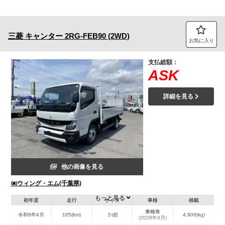
三菱
キャンター
2RG-FEB90 (2WD)
お気に入り
支払総額：
ASK
詳細を見る
他の画像を見る
㈱ウィング・エム(千葉県)
もっと見る
初年度
走行
サイズ
車検
積載
車検有
令和8年4月
105(km)
３t超
4,900(kg)
(2028年4月)