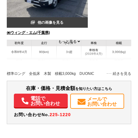
他の画像を見る
㈱ウィング・エム(千葉県)
もっと見る
初年度
走行
サイズ
車検
積載
車検有
令和8年4月
90(km)
３t超
3,000(kg)
(2028年4月)
地域
内寸(mm)
外寸(mm)
本体色
修復歴
L:4,340
L:598
ホワイト系
千葉県
W:1,780
W:193
無
標準ロング 全低床 木製 積載3,000kg DUONIC
H:3,850
H:217
装備情報
在庫・価格・見積金額
を知りたい方はこちら
エアコン
パワステ
パワーウィンドウ
ABS
エアバッグ
集中ドアロック
電話で
メールで
お問い合わせ
お問い合わせ
電動格納ミラー
ETC
バックモニター
取扱説明書（一部含む）
メンテナンスノート（保証書）
お問い合わせNo.
225-1220