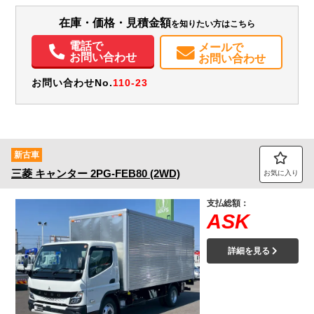
在庫・価格・見積金額
を知りたい方はこちら
エアコン
パワステ
パワーウィンドウ
ABS
エアバッグ
集中ドアロック
電動格納ミラー
ETC
バックモニター
取扱説明書（一部含む）
電話で
メールで
お問い合わせ
お問い合わせ
お問い合わせNo.
110-23
新古車
三菱
キャンター
2PG-FEB80 (2WD)
お気に入り
支払総額：
ASK
詳細を見る