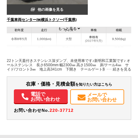
他の画像を見る
千葉車両センター/㈱横浜トクソー(千葉県)
もっと見る
初年度
走行
サイズ
車検
積載
車検有
令和8年5月
1,000(km)
大型
9,500(kg)
(2027年5月)
地域
内寸(mm)
外寸(mm)
本体色
修復歴
L:9,140
シルバー系
千葉県
-
W:2,490
無
22トン天蓋付きステンレス深ダンプ、未使用車です♪新明和工業製です♪ オ
H:3,410
ールステンレス 長さ6500mm 幅2300㎜ 高さ1500㎜ 床/テール4㎜ サ
イド/フロント3㎜ 地上高341cm 下開き テールゲート開閉S/Wキャブ
内 リヤフェンダステンレス サイドガードステンレス
装備情報
在庫・価格・見積金額
を知りたい方はこちら
ABS
エアバッグ
アルミホイール
電動格納ミラー
ETC
バックモニター
電話で
メールで
お問い合わせ
お問い合わせ
お問い合わせNo.
220-37712