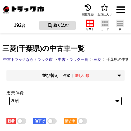
閲覧履歴
お気に入り
Menu
192
 絞り込む
台
リスト
カード
表
中古トラックを探す
トラック買取
三菱(千葉県)の中古車一覧
トラック市とは
中古トラックならトラック市
中古トラック一覧
三菱
千葉県の中古
加盟店一覧
並び替え
年式
新しい順
お問い合わせ
掲載時期
年式
新着順
古い順
新しい順
古い順
表示件数
お気に入り
走行距離
価格
少ない順
多い順
安い順
高い順
閲覧履歴
積載量
車検残
少ない順
多い順
短い順
長い順
保存した検索条件
新着
値下げ
新古車