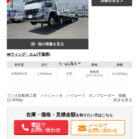
詳細を見る
他の画像を見る
㈱ウィング・エム(千葉県)
もっと見る
初年度
走行
サイズ
車検
積載
車検有
令和8年4月
1,040(km)
大型
12,400(kg)
(2027年4月)
地域
内寸(mm)
外寸(mm)
本体色
修復歴
L:8,790
L:11,770
ホワイト系
千葉県
W:2,460
W:2,490
無
フジタ自動車工業 ハイジャッキ ハイルーフ ダンプローダー 積載
H:200
H:3,210
12,400kg
装備情報
在庫・価格・見積金額
を知りたい方はこちら
エアコン
パワステ
パワーウィンドウ
ABS
エアバッグ
アルミホイール
電話で
メールで
集中ドアロック
電動格納ミラー
エアサスシート
TV
ETC
お問い合わせ
お問い合わせ
バックモニター
取扱説明書（一部含む）
メンテナンスノート（保証書）