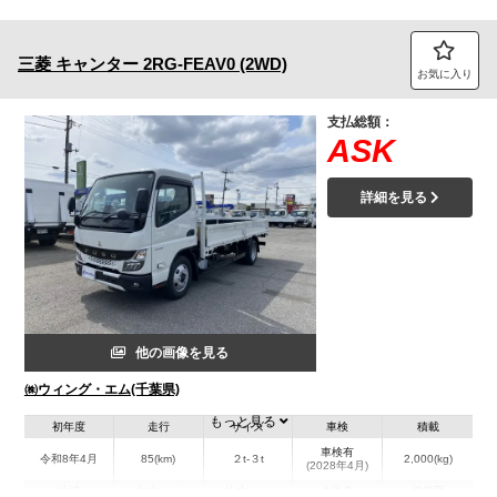
三菱
キャンター
2RG-FEAV0 (2WD)
お気に入り
支払総額：
ASK
詳細を見る
他の画像を見る
㈱ウィング・エム(千葉県)
もっと見る
初年度
走行
サイズ
車検
積載
車検有
令和8年4月
85(km)
２t-３t
2,000(kg)
(2028年4月)
地域
内寸(mm)
外寸(mm)
本体色
修復歴