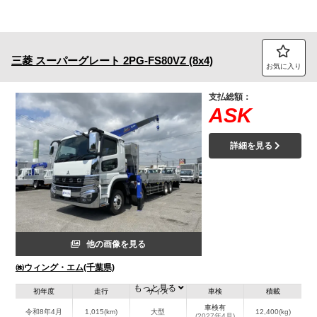
三菱
スーパーグレート
2PG-FS80VZ (8x4)
お気に入り
支払総額：
ASK
詳細を見る
他の画像を見る
㈱ウィング・エム(千葉県)
もっと見る
初年度
走行
サイズ
車検
積載
車検有
令和8年4月
1,015(km)
大型
12,400(kg)
(2027年4月)