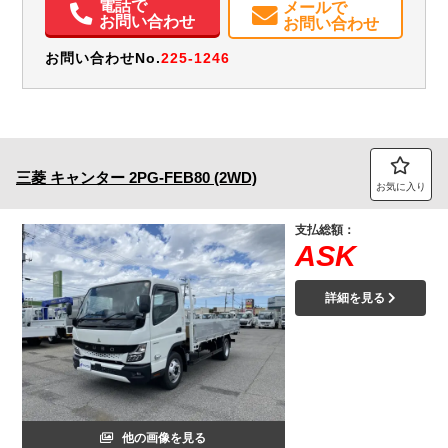
電話で
メールで
電動格納ミラー
ETC
バックモニター
取扱説明書（一部含む）
お問い合わせ
お問い合わせ
メンテナンスノート（保証書）
お問い合わせNo.
225-1246
三菱
キャンター
2PG-FEB80 (2WD)
お気に入り
支払総額：
ASK
詳細を見る
他の画像を見る