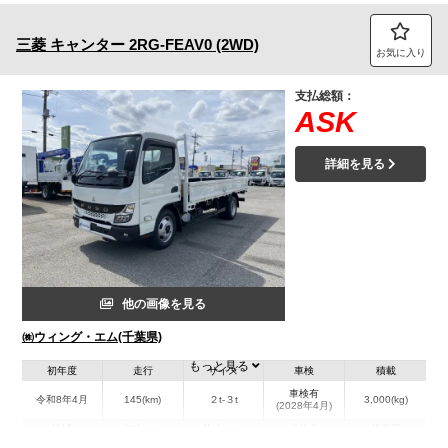
三菱
キャンター
2RG-FEAV0 (2WD)
お気に入り
支払総額：
ASK
詳細を見る
他の画像を見る
㈱ウィング・エム(千葉県)
もっと見る
初年度
走行
サイズ
車検
積載
車検有
令和8年4月
145(km)
２t-３t
3,000(kg)
(2028年4月)
地域
内寸(mm)
外寸(mm)
本体色
修復歴