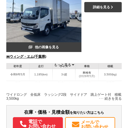
詳細を見る
他の画像を見る
㈱ウィング・エム(千葉県)
もっと見る
初年度
走行
サイズ
車検
積載
車検有
令和8年5月
1,195(km)
３t超
3,500(kg)
(2028年5月)
地域
内寸(mm)
外寸(mm)
本体色
修復歴
L:4,460
L:6,540
ホワイト系
千葉県
W:2,070
W:2,220
無
ワイドロング 全低床 ラッシング2段 サイドドア 跳上ゲート付 積載
H:2,220
H:3,220
3,500kg
装備情報
在庫・価格・見積金額
を知りたい方はこちら
エアコン
パワステ
パワーウィンドウ
ABS
エアバッグ
集中ドアロック
電話で
メールで
電動格納ミラー
ETC
バックモニター
記録簿（一部含む）
お問い合わせ
お問い合わせ
取扱説明書（一部含む）
メンテナンスノート（保証書）