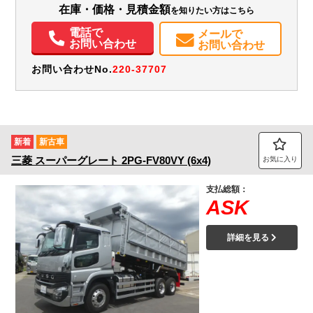
在庫・価格・見積金額
を知りたい方はこちら
ABS
エアバッグ
電動格納ミラー
ETC
バックモニター
電話で
メールで
お問い合わせ
お問い合わせ
お問い合わせNo.
220-37707
新着
新古車
三菱
スーパーグレート
2PG-FV80VY (6x4)
お気に入り
支払総額：
ASK
詳細を見る