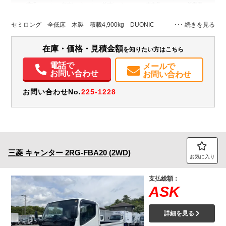
地域
内寸(mm)
外寸(mm)
本体色
修復歴
L:3,500
L:5,320
ホワイト系
千葉県
W:2,080
W:2,180
無
セミロング 全低床 木製 積載4,900kg DUONIC
H:380
H:2,290
装備情報
在庫・価格・見積金額
を知りたい方はこちら
エアコン
パワステ
パワーウィンドウ
ABS
エアバッグ
集中ドアロック
電話で
メールで
お問い合わせ
お問い合わせ
電動格納ミラー
ETC
バックモニター
取扱説明書（一部含む）
メンテナンスノート（保証書）
お問い合わせNo.
225-1228
三菱
キャンター
2RG-FBA20 (2WD)
お気に入り
支払総額：
ASK
詳細を見る