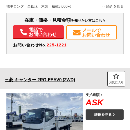
L:4,340
L:5,980
ホワイト系
千葉県
W:1,780
W:1,930
無
標準ロング 全低床 木製 積載3,000kg
H:385
H:2,170
装備情報
在庫・価格・見積金額
を知りたい方はこちら
エアコン
パワステ
パワーウィンドウ
ABS
エアバッグ
集中ドアロック
電話で
メールで
お問い合わせ
お問い合わせ
電動格納ミラー
ETC
バックモニター
取扱説明書（一部含む）
メンテナンスノート（保証書）
お問い合わせNo.
225-1221
三菱
キャンター
2RG-FEAV0 (2WD)
お気に入り
支払総額：
ASK
詳細を見る