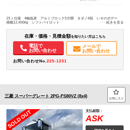
地域
内寸(mm)
外寸(mm)
本体色
修復歴
L:8,800
L:11,980
ホワイト系
千葉県
W:2,300
W:2,490
無
25ｔ仕様 4軸低床 アルミブロック5方開 タダノ4段 いそのボデー
H:400
H:3,420
積載12,400kg シフトパイロット
装備情報
在庫・価格・見積金額
を知りたい方はこちら
エアコン
パワステ
パワーウィンドウ
ABS
エアバッグ
アルミホイール
電話で
メールで
集中ドアロック
エアサスシート
ETC
バックモニター
お問い合わせ
お問い合わせ
取扱説明書（一部含む）
メンテナンスノート（保証書）
お問い合わせNo.
225-1231
三菱
スーパーグレート
2PG-FS80VZ (8x4)
お気に入り
支払総額：
SOLD OUT
ASK