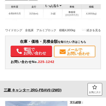
もっと見る
初年度
走行
サイズ
車検
積載
車検有
令和8年5月
315(km)
３t超
4,800(kg)
(2028年5月)
地域
内寸(mm)
外寸(mm)
本体色
修復歴
L:4,350
L:6,220
ホワイト系
千葉県
W:2,080
W:2,170
無
ワイドロング 全低床 アルミブロック 積載4,800kg
H:410
H:2,270
装備情報
在庫・価格・見積金額
を知りたい方はこちら
エアコン
パワステ
パワーウィンドウ
ABS
エアバッグ
集中ドアロック
電話で
メールで
お問い合わせ
お問い合わせ
電動格納ミラー
ETC
バックモニター
取扱説明書（一部含む）
メンテナンスノート（保証書）
お問い合わせNo.
225-1242
三菱
キャンター
2RG-FBAV0 (2WD)
お気に入り
支払総額：