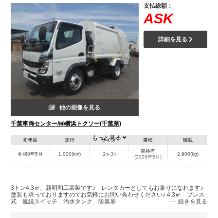
支払総額：
ASK
詳細を見る
他の画像を見る
千葉車両センター/㈱横浜トクソー(千葉県)
もっと見る
初年度
走行
サイズ
車検
積載
車検有
令和8年5月
1,000(km)
２t-３t
2,900(kg)
(2028年5月)
地域
内寸(mm)
外寸(mm)
本体色
修復歴
L:5,220
ホワイト系
千葉県
-
W:1,890
無
3トン4.3㎥、新明和工業製です♪ レンタカーとしてもお乗りになれます♪
H:2,380
塗装も承っておりますのでお気軽にお問い合わせください♪ 4.3㎥ プレス
式 連続スイッチ 汚水タンク 防臭扉
装備情報