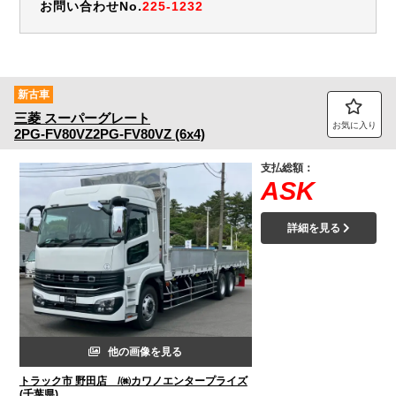
お問い合わせNo.
225-1232
新古車
三菱
スーパーグレート
お気に入り
2PG-FV80VZ2PG-FV80VZ (6x4)
支払総額：
ASK
詳細を見る
他の画像を見る
トラック市 野田店 /㈱カワノエンタープライズ
(千葉県)