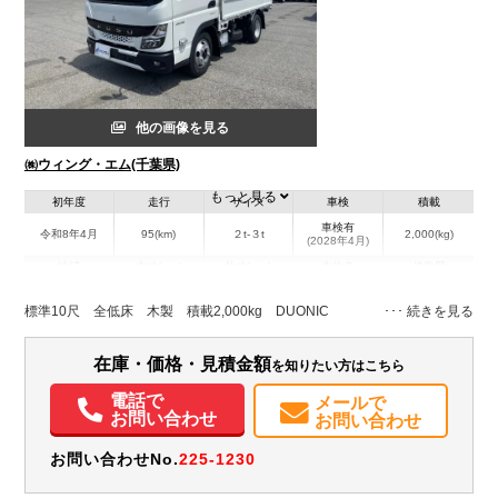
他の画像を見る
㈱ウィング・エム(千葉県)
もっと見る
初年度
走行
サイズ
車検
積載
車検有
令和8年4月
95(km)
２t-３t
2,000(kg)
(2028年4月)
地域
内寸(mm)
外寸(mm)
本体色
修復歴
L:3,120
L:4,690
ホワイト系
千葉県
W:1,600
W:1,690
無
標準10尺 全低床 木製 積載2,000kg DUONIC
H:380
H:1,970
装備情報
在庫・価格・見積金額
を知りたい方はこちら
エアコン
パワステ
パワーウィンドウ
ABS
エアバッグ
集中ドアロック
電話で
メールで
お問い合わせ
お問い合わせ
電動格納ミラー
ETC
バックモニター
取扱説明書（一部含む）
メンテナンスノート（保証書）
お問い合わせNo.
225-1230