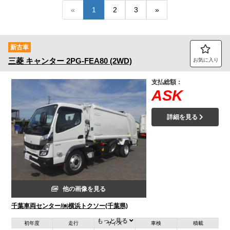
«
1
2
3
»
トラック市FC会員専用ページはこちら
ログイン
新古車
三菱
キャンター
2PG-FEA80 (2WD)
お気に入り
支払総額：
ASK
詳細を見る
他の画像を見る
千葉車両センター/㈱横浜トクソー(千葉県)
もっと見る
初年度
走行
サイズ
車検
積載