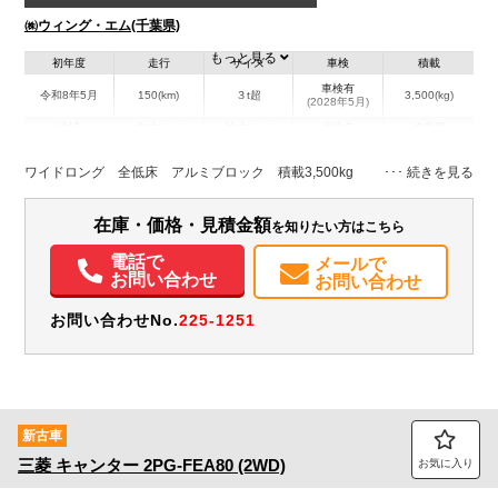
㈱ウィング・エム(千葉県)
もっと見る
初年度
走行
サイズ
車検
積載
車検有
令和8年5月
150(km)
３t超
3,500(kg)
(2028年5月)
地域
内寸(mm)
外寸(mm)
本体色
修復歴
L:4,350
L:6,190
ホワイト系
千葉県
W:2,080
W:2,170
無
ワイドロング 全低床 アルミブロック 積載3,500kg
H:400
H:2,260
装備情報
在庫・価格・見積金額
を知りたい方はこちら
エアコン
パワステ
パワーウィンドウ
ABS
エアバッグ
集中ドアロック
電話で
メールで
お問い合わせ
お問い合わせ
電動格納ミラー
ETC
バックモニター
取扱説明書（一部含む）
メンテナンスノート（保証書）
お問い合わせNo.
225-1251
新古車
三菱
キャンター
2PG-FEA80 (2WD)
お気に入り