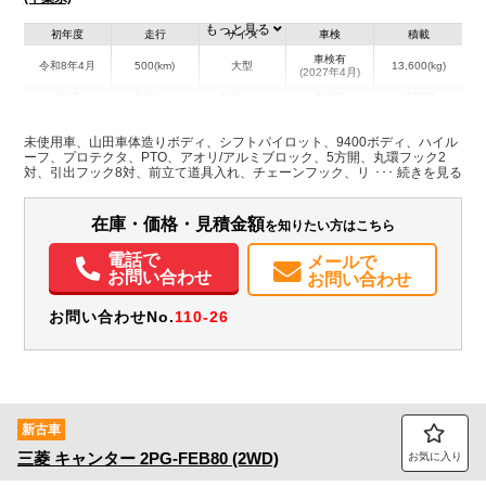
もっと見る
初年度
走行
サイズ
車検
積載
車検有
令和8年4月
500(km)
大型
13,600(kg)
(2027年4月)
地域
内寸(mm)
外寸(mm)
本体色
修復歴
L:9,470
L:11,990
ホワイト系
千葉県
W:2,350
W:2,490
無
未使用車、山田車体造りボディ、シフトパイロット、9400ボディ、ハイル
H:580
H:3,730
ーフ、プロテクタ、PTO、アオリ/アルミブロック、5方開、丸環フック2
対、引出フック8対、前立て道具入れ、チェーンフック、リンギ入れ、エア
シート
装備情報
在庫・価格・見積金額
を知りたい方はこちら
エアコン
パワステ
パワーウィンドウ
ABS
エアバッグ
集中ドアロック
電動格納ミラー
エアサスシート
ETC
バックモニター
電話で
メールで
取扱説明書（一部含む）
お問い合わせ
お問い合わせ
お問い合わせNo.
110-26
新古車
三菱
キャンター
2PG-FEB80 (2WD)
お気に入り