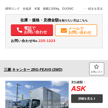
L:4,340
L:5,980
ホワイト系
千葉県
W:1,780
W:1,930
無
標準ロング 全低床 木製 積載2,000kg DUONIC
H:385
H:2,160
装備情報
在庫・価格・見積金額
を知りたい方はこちら
エアコン
パワステ
パワーウィンドウ
ABS
エアバッグ
集中ドアロック
電話で
メールで
お問い合わせ
お問い合わせ
電動格納ミラー
ETC
バックモニター
取扱説明書（一部含む）
メンテナンスノート（保証書）
お問い合わせNo.
225-1223
三菱
キャンター
2RG-FEAV0 (2WD)
お気に入り
支払総額：
ASK
詳細を見る