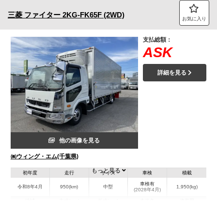
三菱
ファイター
2KG-FK65F (2WD)
お気に入り
支払総額：
ASK
詳細を見る
他の画像を見る
㈱ウィング・エム(千葉県)
もっと見る
初年度
走行
サイズ
車検
積載
車検有
令和8年4月
950(km)
中型
1,950(kg)
(2028年4月)
地域
内寸(mm)
外寸(mm)
本体色
修復歴
L:6,220
L:8,700
ホワイト系