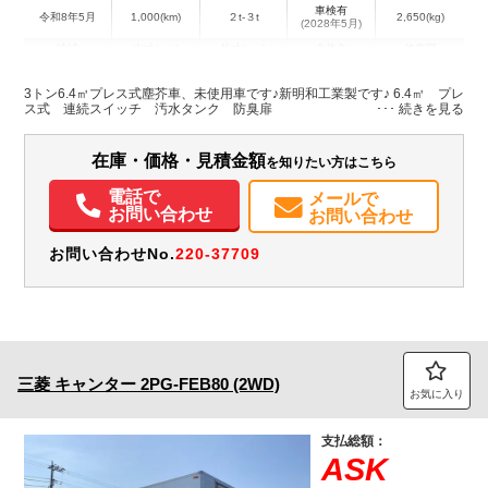
車検有
令和8年5月
1,000(km)
２t-３t
2,650(kg)
(2028年5月)
地域
内寸(mm)
外寸(mm)
本体色
修復歴
L:6,270
ホワイト系
千葉県
-
W:1,890
無
3トン6.4㎥プレス式塵芥車、未使用車です♪新明和工業製です♪ 6.4㎥ プレ
H:2,360
ス式 連続スイッチ 汚水タンク 防臭扉
装備情報
在庫・価格・見積金額
を知りたい方はこちら
ABS
エアバッグ
電動格納ミラー
ETC
バックモニター
電話で
メールで
お問い合わせ
お問い合わせ
お問い合わせNo.
220-37709
三菱
キャンター
2PG-FEB80 (2WD)
お気に入り
支払総額：
ASK