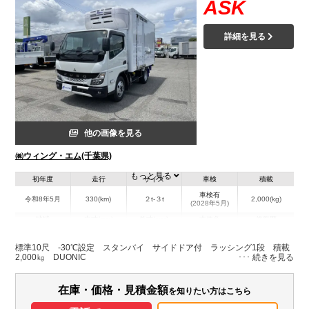
ASK
詳細を見る
他の画像を見る
㈱ウィング・エム(千葉県)
もっと見る
初年度
走行
サイズ
車検
積載
車検有
令和8年5月
330(km)
２t-３t
2,000(kg)
(2028年5月)
地域
内寸(mm)
外寸(mm)
本体色
修復歴
L:3,080
L:4,930
ホワイト系
千葉県
W:1,670
W:1,870
無
標準10尺 -30℃設定 スタンバイ サイドドア付 ラッシング1段 積載
H:1,760
H:2,810
2,000㎏ DUONIC
装備情報
在庫・価格・見積金額
を知りたい方はこちら
エアコン
パワステ
パワーウィンドウ
ABS
エアバッグ
集中ドアロック