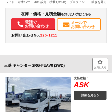
千葉県
W:2,400
W:2,490
無
ワイド 内寸6.2m -30℃設定 積載1,950kg プロライン装備
H:2,200
H:3,330
装備情報
在庫・価格・見積金額
を知りたい方はこちら
エアコン
パワステ
パワーウィンドウ
ABS
エアバッグ
アルミホイール
電話で
メールで
お問い合わせ
お問い合わせ
集中ドアロック
電動格納ミラー
エアサスシート
ETC
バックモニター
取扱説明書（一部含む）
メンテナンスノート（保証書）
お問い合わせNo.
225-1211
三菱
キャンター
2RG-FEAV0 (2WD)
お気に入り
支払総額：
ASK
詳細を見る