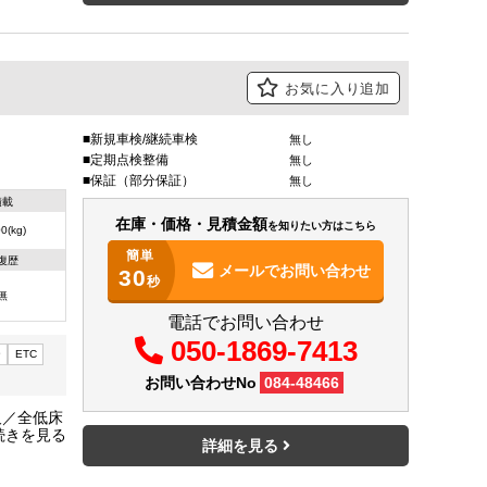
お気に入り追加
新規車検/継続車検
無し
定期点検整備
無し
保証（部分保証）
無し
積載
在庫・価格・見積金額
を知りたい方はこちら
0(kg)
簡単
復歴
メールで
お問い合わせ
30
秒
無
電話でお問い合わせ
050-1869-7413
ー
ETC
お問い合わせNo
084-48466
尺／全低床
★3方開あ
詳細を見る
／バックカ