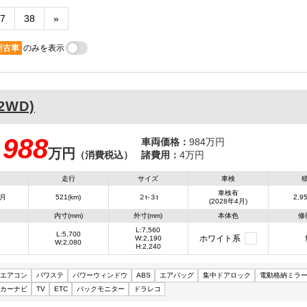
7
38
»
新古車
のみを表示
2WD)
988
車両価格：
984万円
万円
：
（消費税込）
諸費用：
4万円
走行
サイズ
車検
車検有
4月
521(km)
２t-３t
2,95
(2028年4月)
内寸(mm)
外寸(mm)
本体色
修
L:7,560
L:5,700
ホワイト系
W:2,190
W:2,080
H:2,240
エアコン
パワステ
パワーウィンドウ
ABS
エアバッグ
集中ドアロック
電動格納ミラ
カーナビ
TV
ETC
バックモニター
ドラレコ