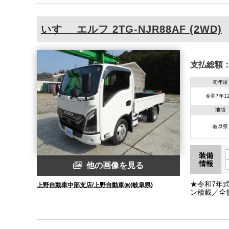
いすゞ
エルフ
2TG-NJR88AF (2WD)
支払総額
初年度
令和7年1
地域
岐阜県
装備
情報
他の画像を見る
★令和7年式
上野自動車中部支店/上野自動車㈱(岐阜県)
ン積載／全
録、乗入OK