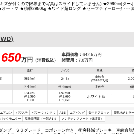
が付くので限界まで写真はスライドしていません) ★2990cc(ターボ175馬力)
リモコン付き ★荷台内寸(約)長さ570cm×幅208cm ★タイヤ止め付
 ★ナビ ★LEDヘッドライト
2WD)
650
車両価格：
642.5万円
万円
：
（消費税込）
諸費用：
7.8万円
走行
サイズ
車検
車検有
3月
581(km)
２t-３t
2,00
(2028年3月)
内寸(mm)
外寸(mm)
本体色
修
L:3,050
L:4,690
ホワイト系
W:1,590
W:1,690
H:300
H:1,970
エアコン
パワステ
パワーウィンドウ
ABS
エアバッグ
集中ドアロック
電動格納ミラ
バックモニター
取扱説明書（一部含む）
メンテナンスノート（保証書）
尺ダンプ ＳＧグレード コボレーン付き 衝突軽減ブレーキ 車線逸脱