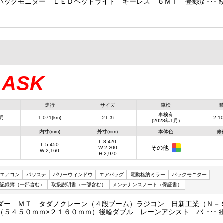
バックモニター ＬＥＤヘッドライト キーレス ６ＭＴ 登録済未使
ASK
：
走行
サイズ
車検
車検有
1月
1,071(km)
２t-３t
2,10
(2028年1月)
内寸(mm)
外寸(mm)
本体色
修
L:8,420
L:5,450
その他
W:2,200
W:2,160
H:2,970
エアコン
パワステ
パワーウィンドウ
エアバッグ
電動格納ミラー
バックモニター
記録簿（一部含む）
取扱説明書（一部含む）
メンテナンスノート（保証書）
ダー ＭＴ タダノクレーン（４段ブーム）ラジコン 日新工業（Ｎ－
（５４５０ｍｍ×２１６０ｍｍ）後輪ダブル レーンアシスト バック
 アイドリングストップ