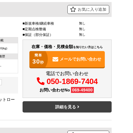
お気に入り追加
新規車検/継続車検
無し
定期点検整備
無し
保証（部分保証）
無し
積載
在庫・価格・見積金額
を知りたい方はこちら
0(kg)
簡単
復歴
メールで
お問い合わせ
30
秒
－
電話でお問い合わせ
050-1869-7404
お問い合わせNo
069-49400
ットロー
詳細を見る