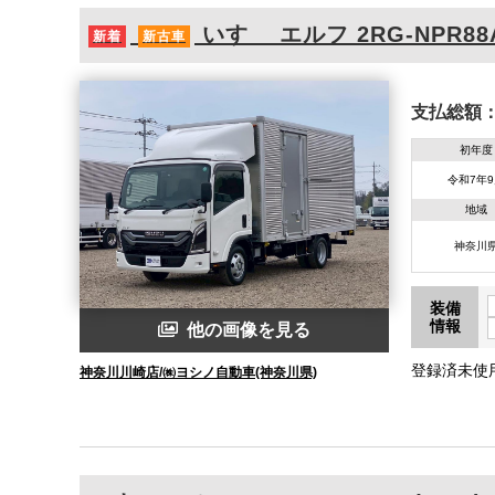
いすゞ
エルフ
2RG-NPR88
新着
新古車
支払総額
初年度
令和7年
地域
神奈川
装備
情報
他の画像を見る
登録済未使
神奈川川崎店/㈱ヨシノ自動車(神奈川県)