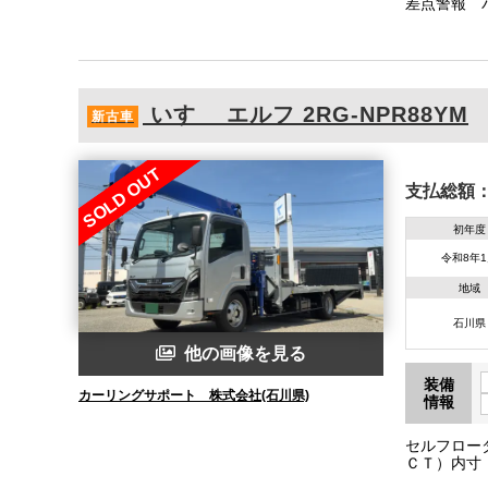
差点警報 
いすゞ
エルフ
2RG-NPR88YM
新古車
SOLD OUT
支払総額
初年度
令和8年
地域
石川県
他の画像を見る
装備
カーリングサポート 株式会社(石川県)
情報
セルフロー
ＣＴ）内寸
マートキー