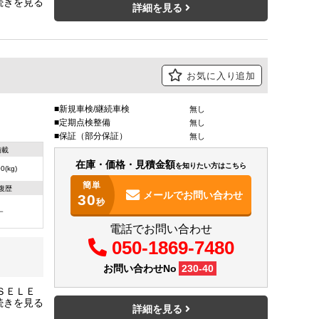
用
詳細を見る
お気に入り追加
新規車検/継続車検
無し
定期点検整備
無し
保証（部分保証）
無し
積載
在庫・価格・見積金額
を知りたい方はこちら
0(kg)
簡単
復歴
メールで
お問い合わせ
30
秒
－
電話でお問い合わせ
050-1869-7480
お問い合わせNo
230-40
ＳＥＬＥ
カメラ ス
詳細を見る