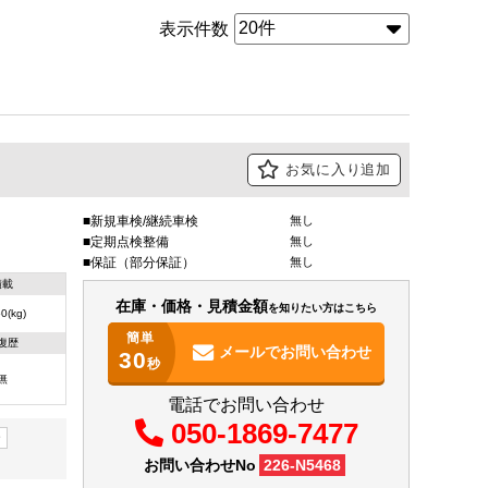
表示件数
お気に入り追加
新規車検/継続車検
無し
定期点検整備
無し
保証（部分保証）
無し
積載
在庫・価格・見積金額
を知りたい方はこちら
0(kg)
簡単
復歴
メールで
お問い合わせ
30
秒
無
電話でお問い合わせ
050-1869-7477
ー
お問い合わせNo
226-N5468