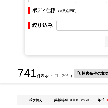
ボディ仕様
（複数選択可）
絞り込み
741
検索条件の変
件表示中（1～20件）
並び替え
掲載時期
年式
新着順
古い順