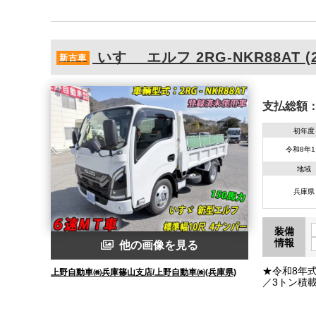
いすゞ
エルフ
2RG-NKR88AT (
新古車
支払総額
初年度
令和8年
地域
兵庫県
装備
情報
他の画像を見る
★令和8年
上野自動車㈱兵庫篠山支店/上野自動車㈱(兵庫県)
／3トン積
おり／後方
メラ付