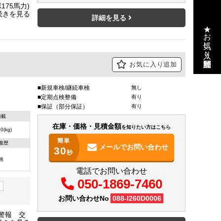
詳細を見る
★お気に入り・閲覧履歴
お気に入り追加
新規車検/継続車検
無し
定期点検整備
有り
保証（部分保証）
有り
積載
在庫・価格・見積金額
を知りたい方はこちら
0(kg)
簡単
復歴
メールで
お問い合わせ
30
秒
無
電話でお問い合わせ
050-1869-7460
ー
お問い合わせNo
088-I260D0006
警報 交