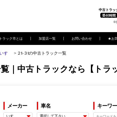
中古トラッ
受付時間
※
トラック市とは
加盟店一覧
お問い合わせ
★お
いすゞ
２t-３tの中古トラック一覧
古車一覧｜中古トラックなら【トラ
メーカー
車名
キーワー