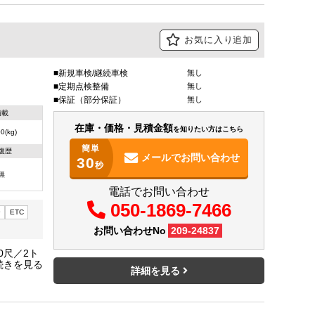
お気に入り追加
新規車検/継続車検
無し
定期点検整備
無し
保証（部分保証）
無し
積載
在庫・価格・見積金額
を知りたい方はこちら
0(kg)
簡単
復歴
メールで
お問い合わせ
30
秒
無
電話でお問い合わせ
050-1869-7466
ー
ETC
お問い合わせNo
209-24837
0尺／2ト
／関東登
詳細を見る