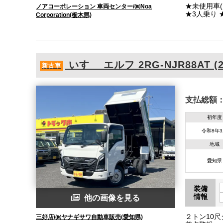
★未使用車(キズ
ノアコーポレーション 車両センター/㈱Noa
★3人乗り ★オートマ ★積載2950kg ★ワイド超ロング ★セーフティーローダー ★上物 古河
Corporation(栃木県)
ユニック製 UC-35NERS 
き
いすゞ
エルフ
2RG-NJR88AT (
新古車
支払総額
初年度
令和8年
地域
愛知県
装備
情報
他の画像を見る
２トン10
三好店/㈱ヤナギサワ自動車販売(愛知県)