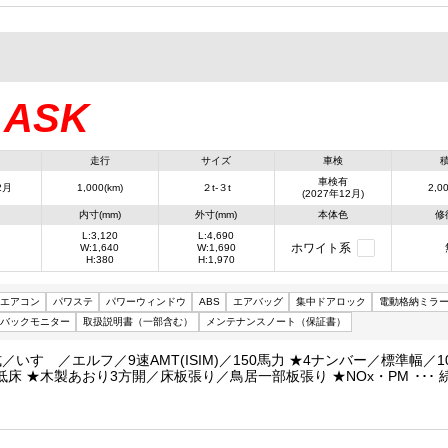
ASK
：
走行
サイズ
車検
車検有
2月
1,000(km)
２t-３t
2,00
(2027年12月)
内寸(mm)
外寸(mm)
本体色
修
L:3,120
L:4,690
ホワイト系
W:1,640
W:1,690
H:380
H:1,970
エアコン
パワステ
パワーウィンドウ
ABS
エアバッグ
集中ドアロック
電動格納ミラ
バックモニター
取扱説明書（一部含む）
メンテナンスノート（保証書）
／いすゞ／エルフ／9速AMT(ISIM)／150馬力 ★4ナンバー／標準幅／1
低床 ★木製あおり3方開／床板張り／鳥居一部板張り ★NOx・PM適合
！(要アドブルー)