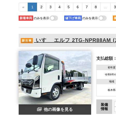
«
1
2
3
4
5
6
7
8
...
3
新着
車両
のみを表示
値下げ
車両
のみを表示
いすゞ
エルフ
2TG-NPR88AM (
新古車
支払総額
初年度
令和8年
地域
栃木県
装備
情報
他の画像を見る