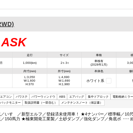
2WD)
ASK
：
走行
サイズ
車検
車検有
1月
1,000(km)
２t-３t
3,00
(2028年1月)
内寸(mm)
外寸(mm)
本体色
修
L:3,050
L:4,690
ホワイト系
W:1,600
W:1,690
H:370
H:1,980
エアコン
パワステ
パワーウィンドウ
ABS
エアバッグ
集中ドアロック
電動格納ミラ
バックモニター
取扱説明書（一部含む）
メンテナンスノート（保証書）
式／いすゞ／新型エルフ／登録済未使用車！ ★4ナンバー／標準幅／10
載／150馬力 ★極東開発工業製／土砂ダンプ／強化ダンプ／角底ボディ 
ダンプ排出／容積約1.80m3 ★手動コボレーン／リヤゲートロックピン