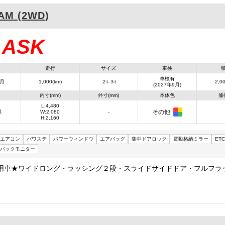
AM (2WD)
ASK
：
走行
サイズ
車検
車検有
9月
1,000(km)
２t-３t
2,00
(2027年9月)
内寸(mm)
外寸(mm)
本体色
修
L:4,480
その他
県
W:2,080
-
H:2,160
エアコン
パワステ
パワーウィンドウ
エアバッグ
集中ドアロック
電動格納ミラー
ETC
バックモニター
用車★ワイドロング・ラッシング２段・スライドサイドドア・フルフラ