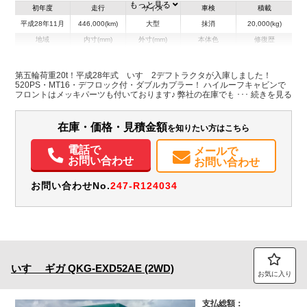
もっと見る
初年度
走行
サイズ
車検
積載
平成28年11月
446,000(km)
大型
抹消
20,000(kg)
地域
内寸(mm)
外寸(mm)
本体色
修復歴
グリーン系
群馬県
-
-
無
第五輪荷重20t！平成28年式 いすゞ2デフトラクタが入庫しました！
520PS・MT16・デフロック付・ダブルカプラー！ ハイルーフキャビンで
装備情報
フロントはメッキパーツも付いております♪ 弊社の在庫でも第五輪荷重20t
クラスは希少です！価格・状態などお気軽にお問い合わせください★
エアコン
パワステ
パワーウィンドウ
ABS
エアバッグ
電動格納ミラー
ETC
在庫・価格・見積金額
を知りたい方はこちら
電話で
メールで
お問い合わせ
お問い合わせ
お問い合わせNo.
247-R124034
いすゞ
ギガ
QKG-EXD52AE (2WD)
お気に入り
支払総額：