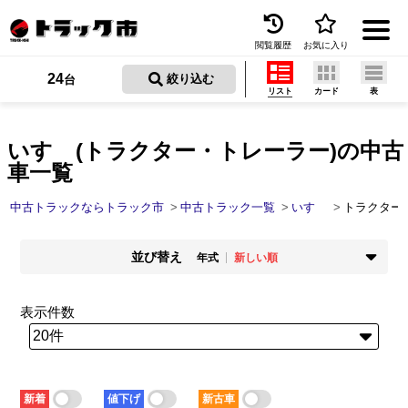
閲覧履歴
お気に入り
Menu
24
 絞り込む
台
リスト
カード
表
中古トラックを探す
トラック買取
いすゞ(トラクター・トレーラー)の中古
車一覧
トラック市とは
中古トラックならトラック市
中古トラック一覧
いすゞ
トラクター
加盟店一覧
並び替え
お問い合わせ
年式
新しい順
掲載時期
年式
お気に入り
新着順
古い順
新しい順
古い順
表示件数
走行距離
価格
閲覧履歴
少ない順
多い順
安い順
高い順
積載量
車検残
保存した検索条件
少ない順
多い順
短い順
長い順
新着
値下げ
新古車