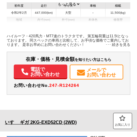
もっと見る
初年度
走行
サイズ
車検
積載
令和2年2月
447,000(km)
大型
－
11,500(kg)
地域
内寸(mm)
外寸(mm)
本体色
修復歴
その他
埼玉県
-
-
ハイルーフ・420馬力・MT7速のトラクタです。 第五輪荷重は11.5tとなっ
ております。 同スペックの車両と比較して、お手頃な価格でご案内してお
装備情報
ります。 是非お早めにお問い合わせください！
エアコン
パワステ
パワーウィンドウ
ABS
エアバッグ
電動格納ミラー
ETC
在庫・価格・見積金額
を知りたい方はこちら
電話で
メールで
お問い合わせ
お問い合わせ
お問い合わせNo.
247-R124264
いすゞ
ギガ
2KG-EXD52CD (2WD)
お気に入り