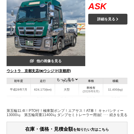
ASK
詳細を見る
他の画像を見る
ウシトラ 京都支店/㈱ウシジマ(京都府)
もっと見る
初年度
走行
サイズ
車検
積載
車検有
平成28年7月
624,173(km)
大型
11,400(kg)
(2026年8月)
地域
内寸(mm)
外寸(mm)
本体色
修復歴
L:5,850
グリーン系
京都府
-
W:2,490
無
第五輪11.4t！PTO付！極東製ポンプ！エアサス！AT車！ キャパシティー
H:3,180
13000㎏ 第五輪荷重11400㎏ ダンプセミトレーラー用油圧ポンプ
在庫・価格・見積金額
を知りたい方はこちら