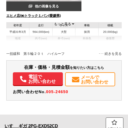
他の画像を見る
エヒメ店/㈱トラック１バン(愛媛県)
もっと見る
初年度
走行
サイズ
車検
積載
平成31年3月
564,000(km)
大型
抹消
20,000(kg)
地域
内寸(mm)
外寸(mm)
本体色
修復歴
L:6,720
その他
愛媛県
-
W:2,490
無
H:3,250
一括緩和 第５輪２０ｔ ハイルーフ
装備情報
在庫・価格・見積金額
を知りたい方はこちら
エアコン
パワステ
パワーウィンドウ
ABS
エアバッグ
電動格納ミラー
電話で
メールで
エアサスシート
ETC
お問い合わせ
お問い合わせ
お問い合わせNo.
005-24650
いすゞ
ギガ
2PG-EXD52CD