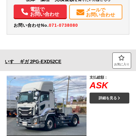
電動格納ミラー
ETC
バックモニター
記録簿（一部含む）
電話で
メールで
お問い合わせ
お問い合わせ
お問い合わせNo.
071-0738080
いすゞ
ギガ
2PG-EXD52CE
お気に入り
支払総額：
ASK
詳細を見る