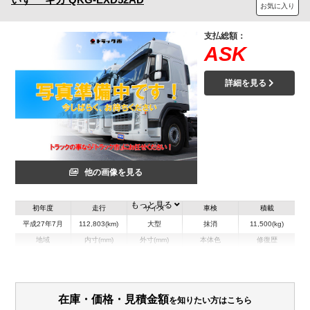
お気に入り
支払総額：
ASK
詳細を見る
他の画像を見る
もっと見る
初年度
走行
サイズ
車検
積載
平成27年7月
112,803(km)
大型
抹消
11,500(kg)
地域
内寸(mm)
外寸(mm)
本体色
修復歴
L:0
L:5,620
その他
W:0
W:2,490
－
H:0
H:3,160
在庫・価格・見積金額
を知りたい方はこちら