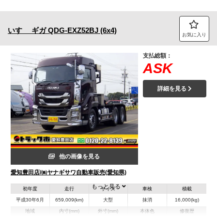
いすゞ
ギガ
QDG-EXZ52BJ (6x4)
お気に入り
支払総額：
ASK
詳細を見る
他の画像を見る
愛知豊田店/㈱ヤナギサワ自動車販売(愛知県)
もっと見る
初年度
走行
サイズ
車検
積載
平成30年6月
659,009(km)
大型
抹消
16,000(kg)
地域
内寸(mm)
外寸(mm)
本体色
修復歴