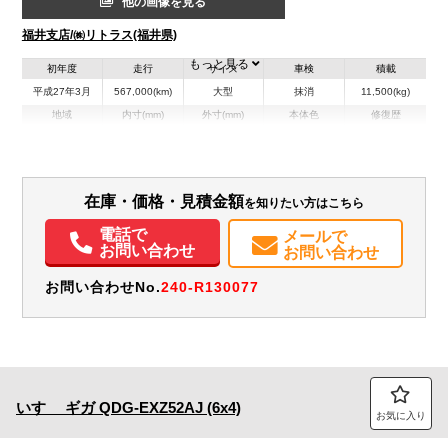
他の画像を見る
福井支店/㈱リトラス(福井県)
もっと見る
初年度
走行
サイズ
車検
積載
平成27年3月
567,000(km)
大型
抹消
11,500(kg)
地域
内寸(mm)
外寸(mm)
本体色
修復歴
レッド系
福井県
-
-
無
装備情報
在庫・価格・見積金額
を知りたい方はこちら
エアコン
パワステ
パワーウィンドウ
ABS
エアバッグ
電動格納ミラー
電話で
メールで
お問い合わせ
お問い合わせ
お問い合わせNo.
240-R130077
いすゞ
ギガ
QDG-EXZ52AJ (6x4)
お気に入り