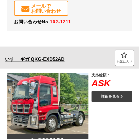
メールで
お問い合わせ
お問い合わせNo.
102-1211
いすゞ
ギガ
QKG-EXD52AD
お気に入り
支払総額：
ASK
詳細を見る