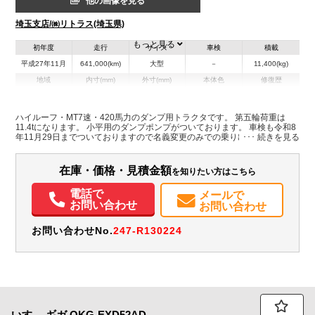
他の画像を見る
埼玉支店/㈱リトラス(埼玉県)
もっと見る
初年度
走行
サイズ
車検
積載
平成27年11月
641,000(km)
大型
－
11,400(kg)
地域
内寸(mm)
外寸(mm)
本体色
修復歴
その他
埼玉県
-
-
ハイルーフ・MT7速・420馬力のダンプ用トラクタです。 第五輪荷重は
11.4tになります。 小平用のダンプポンプがついております。 車検も令和8
装備情報
年11月29日までついておりますので名義変更のみでの乗り出しが可能で
す！ 是非お問い合わせください！
エアコン
パワステ
パワーウィンドウ
ABS
エアバッグ
電動格納ミラー
ETC
在庫・価格・見積金額
を知りたい方はこちら
電話で
メールで
お問い合わせ
お問い合わせ
お問い合わせNo.
247-R130224
いすゞ
ギガ
QKG-EXD52AD