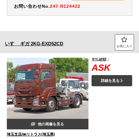
お問い合わせNo.
247-R124422
いすゞ
ギガ
2KG-EXD52CD
お気に入り
支払総額：
ASK
詳細を見る
他の画像を見る
埼玉支店/㈱リトラス(埼玉県)