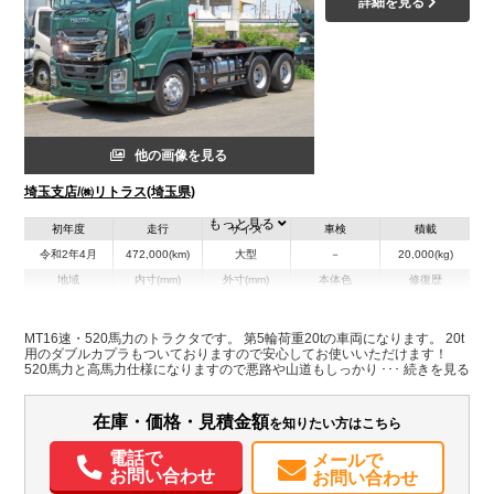
詳細を見る
他の画像を見る
埼玉支店/㈱リトラス(埼玉県)
もっと見る
初年度
走行
サイズ
車検
積載
令和2年4月
472,000(km)
大型
－
20,000(kg)
地域
内寸(mm)
外寸(mm)
本体色
修復歴
その他
埼玉県
-
-
MT16速・520馬力のトラクタです。 第5輪荷重20tの車両になります。 20t
用のダブルカプラもついておりますので安心してお使いいただけます！
装備情報
520馬力と高馬力仕様になりますので悪路や山道もしっかりと走ることが
可能です！ 様々重機用トレーラー含め様々なトレーラの牽引が可能です！
エアコン
パワステ
パワーウィンドウ
ABS
エアバッグ
電動格納ミラー
是非お問い合わせください！
ETC
在庫・価格・見積金額
を知りたい方はこちら
電話で
メールで
お問い合わせ
お問い合わせ