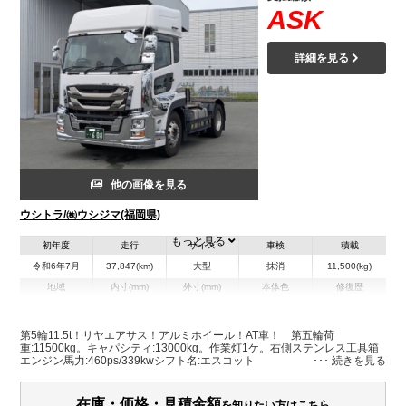
ASK
詳細を見る
他の画像を見る
ウシトラ/㈱ウシジマ(福岡県)
もっと見る
初年度
走行
サイズ
車検
積載
令和6年7月
37,847(km)
大型
抹消
11,500(kg)
地域
内寸(mm)
外寸(mm)
本体色
修復歴
L:5,620
ホワイト系
福岡県
-
W:2,490
無
H:3,390
第5輪11.5t！リヤエアサス！アルミホイール！AT車！ 第五輪荷
重:11500kg。キャパシティ:13000kg。作業灯1ケ。右側ステンレス工具箱
エンジン馬力:460ps/339kwシフト名:エスコット
装備情報
エアコン
パワステ
パワーウィンドウ
エアバッグ
アルミホイール
在庫・価格・見積金額
を知りたい方はこちら