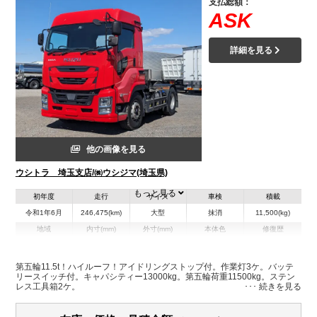
支払総額：
ASK
詳細を見る
他の画像を見る
ウシトラ 埼玉支店/㈱ウシジマ(埼玉県)
もっと見る
初年度
走行
サイズ
車検
積載
令和1年6月
246,475(km)
大型
抹消
11,500(kg)
地域
内寸(mm)
外寸(mm)
本体色
修復歴
L:5,610
レッド系
埼玉県
-
W:2,490
無
H:3,210
第五輪11.5t！ハイルーフ！アイドリングストップ付。作業灯3ケ。バッテ
リースイッチ付。キャパシティー13000kg。第五輪荷重11500kg。ステン
レス工具箱2ケ。