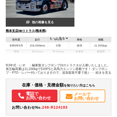
他の画像を見る
熊本支店/㈱リトラス(熊本県)
もっと見る
初年度
走行
サイズ
車検
積載
令和3年5月
318,000(km)
大型
抹消
11,200(kg)
地域
内寸(mm)
外寸(mm)
本体色
修復歴
グリーン系
熊本県
-
-
無
R3年式・いすゞ・極東製ダンプポンプ付のトラクタが入庫いたしました。
第五輪荷重は11,200kgで520PSと高馬力エンジン搭載です！ ダンプポン
装備情報
プ・PTO・レバー付いておりますので、追加架装不要で使える即戦力の1台
です！ キャブメッキ多数・アルミホイール装着と見た目も格好いいですよ
エアコン
パワステ
パワーウィンドウ
ABS
エアバッグ
電動格納ミラー
♪ 是非お問い合わせ下さい。
ETC
在庫・価格・見積金額
を知りたい方はこちら
電話で
メールで
お問い合わせ
お問い合わせ
お問い合わせNo.
248-R124193