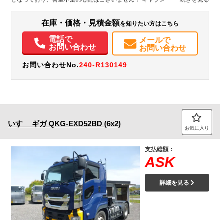
イール付の為、綺麗な見た目となっております！ 是非この機会にお問合せ
エアコン
パワステ
パワーウィンドウ
ABS
エアバッグ
電動格納ミラー
下さい。
ETC
在庫・価格・見積金額
を知りたい方はこちら
電話で
メールで
お問い合わせ
お問い合わせ
お問い合わせNo.
240-R130149
いすゞ
ギガ
QKG-EXD52BD (6x2)
お気に入り
支払総額：
ASK
詳細を見る