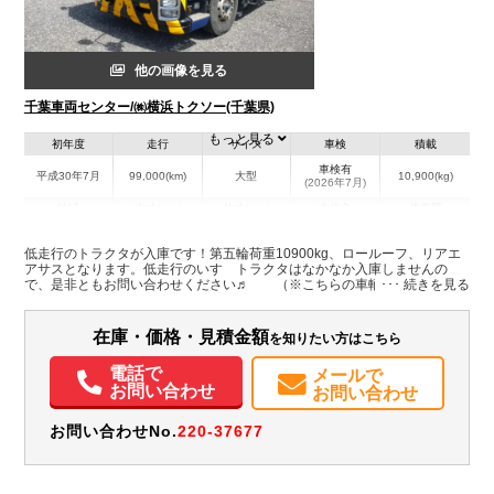
他の画像を見る
千葉車両センター/㈱横浜トクソー(千葉県)
もっと見る
初年度
走行
サイズ
車検
積載
車検有
平成30年7月
99,000(km)
大型
10,900(kg)
(2026年7月)
地域
内寸(mm)
外寸(mm)
本体色
修復歴
L:5,610
ブルー系
千葉県
-
W:2,490
無
低走行のトラクタが入庫です！第五輪荷重10900kg、ロールーフ、リアエ
H:3,190
アサスとなります。低走行のいすゞトラクタはなかなか入庫しませんの
で、是非ともお問い合わせください♬ （※こちらの車輌は広島ヤード
に在庫しております） 第五輪荷重10.9トン
装備情報
在庫・価格・見積金額
を知りたい方はこちら
ABS
エアバッグ
電動格納ミラー
電話で
メールで
お問い合わせ
お問い合わせ
お問い合わせNo.
220-37677