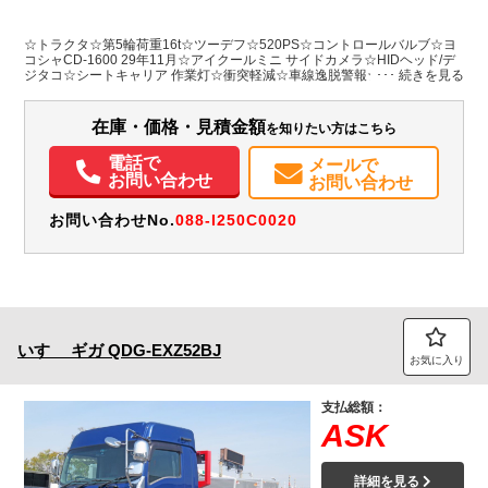
L:6,550
その他
愛知県
-
W:2,500
無
H:3,270
☆トラクタ☆第5輪荷重16t☆ツーデフ☆520PS☆コントロールバルブ☆ヨ
コシャCD-1600 29年11月☆アイクールミニ サイドカメラ☆HIDヘッド/デ
ジタコ☆シートキャリア 作業灯☆衝突軽減☆車線逸脱警報☆車間距離警報
装備情報
☆坂道補助☆左電格ミラー☆スムーサーGX 3ペダル
エアコン
パワステ
パワーウィンドウ
ABS
エアバッグ
電動格納ミラー
在庫・価格・見積金額
を知りたい方はこちら
バックモニター
取扱説明書（一部含む）
メンテナンスノート（保証書）
電話で
メールで
お問い合わせ
お問い合わせ
お問い合わせNo.
088-I250C0020
いすゞ
ギガ
QDG-EXZ52BJ
お気に入り
支払総額：
ASK
詳細を見る