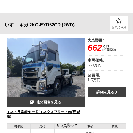
いすゞ
ギガ
2KG-EXD52CD (2WD)
お気に入り
支払総額：
662
万円
(消費税込)
車両価格:
660万円
諸費用:
1.5万円
詳細を見る
他の画像を見る
エネトラ常総ヤード/エネクスフリート㈱(茨城
県)
もっと見る
初年度
走行
サイズ
車検
積載