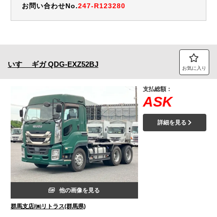
お問い合わせNo.
247-R123280
いすゞ
ギガ
QDG-EXZ52BJ
お気に入り
支払総額：
ASK
詳細を見る
他の画像を見る
群馬支店/㈱リトラス(群馬県)