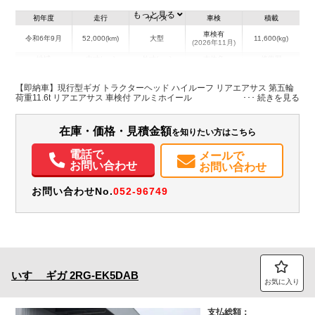
もっと見る
初年度
走行
サイズ
車検
積載
車検有
令和6年9月
52,000(km)
大型
11,600(kg)
(2026年11月)
地域
内寸(mm)
外寸(mm)
本体色
修復歴
ホワイト系
千葉県
-
-
無
【即納車】現行型ギガ トラクターヘッド ハイルーフ リアエアサス 第五輪
荷重11.6t リアエアサス 車検付 アルミホイール
在庫・価格・見積金額
を知りたい方はこちら
電話で
メールで
お問い合わせ
お問い合わせ
お問い合わせNo.
052-96749
いすゞ
ギガ
2RG-EK5DAB
お気に入り
支払総額：