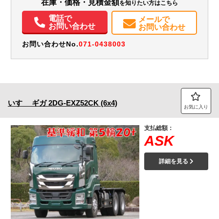
在庫・価格・見積金額
を知りたい方はこちら
電話で
メールで
お問い合わせ
お問い合わせ
お問い合わせNo.
071-0438003
いすゞ
ギガ
2DG-EXZ52CK (6x4)
お気に入り
支払総額：
ASK
詳細を見る