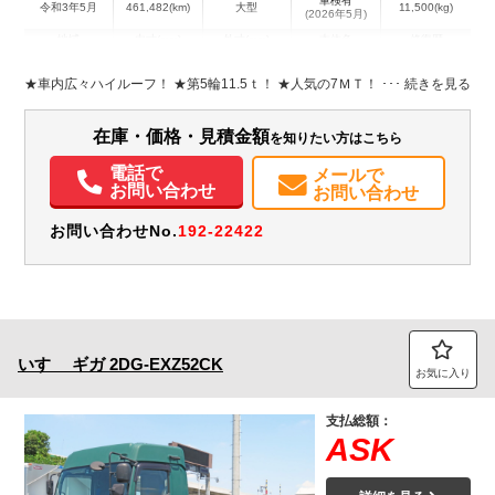
車検有
令和3年5月
461,482(km)
大型
11,500(kg)
(2026年5月)
地域
内寸(mm)
外寸(mm)
本体色
修復歴
L:5,610
その他
茨城県
-
W:2,490
－
★車内広々ハイルーフ！ ★第5輪11.5ｔ！ ★人気の7ＭＴ！
H:3,700
装備情報
在庫・価格・見積金額
を知りたい方はこちら
エアコン
パワステ
パワーウィンドウ
ABS
エアバッグ
アルミホイール
電話で
メールで
お問い合わせ
お問い合わせ
集中ドアロック
電動格納ミラー
エアサスシート
お問い合わせNo.
192-22422
いすゞ
ギガ
2DG-EXZ52CK
お気に入り
支払総額：
ASK