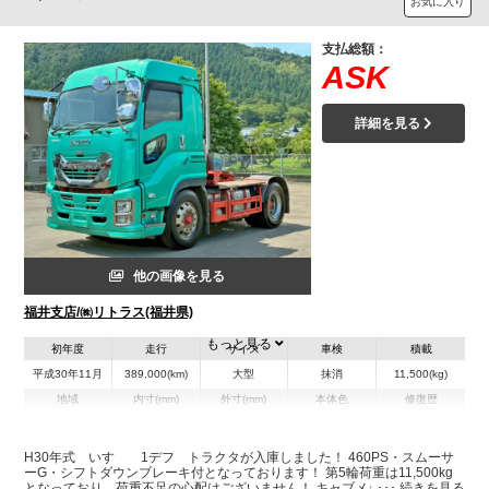
お気に入り
支払総額：
ASK
詳細を見る
他の画像を見る
福井支店/㈱リトラス(福井県)
もっと見る
初年度
走行
サイズ
車検
積載
平成30年11月
389,000(km)
大型
抹消
11,500(kg)
地域
内寸(mm)
外寸(mm)
本体色
修復歴
グリーン系
福井県
-
-
無
H30年式 いすゞ 1デフ トラクタが入庫しました！ 460PS・スムーサ
ーG・シフトダウンブレーキ付となっております！ 第5輪荷重は11,500kg
装備情報
となっており、荷重不足の心配はございません！ キャブメッキ・アルミホ