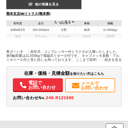
他の画像を見る
熊本支店/㈱リトラス(熊本県)
もっと見る
初年度
走行
サイズ
車検
積載
令和4年3月
255,000(km)
大型
抹消
11,500(kg)
地域
内寸(mm)
外寸(mm)
本体色
修復歴
ホワイト系
熊本県
-
-
無
希少！いすゞ・高年式・コンプレッサー付トラクタが入庫いたしました。
第5輪荷重は11,500kgで電磁式リターダ付です。 キャブメッキ多数・アル
装備情報
ミホイール付と見た目にも拘っております。 ここまで高年式のコンプレッ
サー付トラクタは中々出回りませんので大変希少です！ お求めの方はお早
エアコン
パワステ
パワーウィンドウ
ABS
エアバッグ
電動格納ミラー
めにお問い合わせ下さい！
ETC
バックモニター
PMマフラー
在庫・価格・見積金額
を知りたい方はこちら
電話で
メールで
お問い合わせ
お問い合わせ
お問い合わせNo.
248-R121690