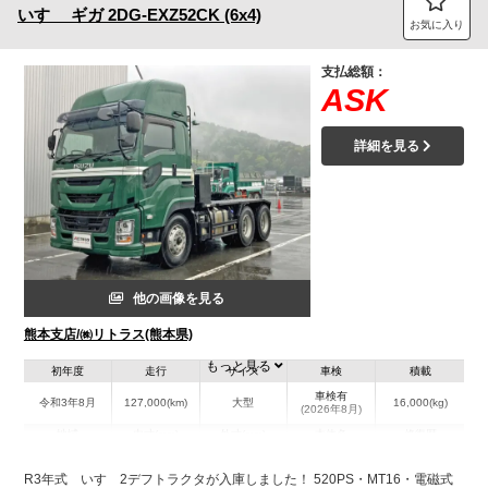
いすゞ
ギガ
2DG-EXZ52CK (6x4)
お気に入り
支払総額：
ASK
詳細を見る
他の画像を見る
熊本支店/㈱リトラス(熊本県)
もっと見る
初年度
走行
サイズ
車検
積載
車検有
令和3年8月
127,000(km)
大型
16,000(kg)
(2026年8月)
地域
内寸(mm)
外寸(mm)
本体色
修復歴
グリーン系
熊本県
-
-
無
R3年式 いすゞ2デフトラクタが入庫しました！ 520PS・MT16・電磁式