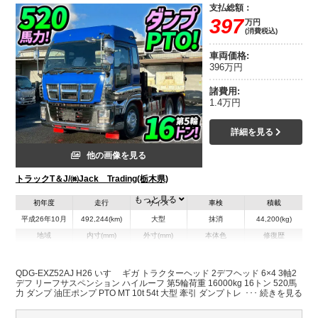
支払総額：
397
万円
(消費税込)
車両価格:
396万円
諸費用:
1.4万円
詳細を見る
他の画像を見る
トラックT＆J/㈱Jack Trading(栃木県)
もっと見る
初年度
走行
サイズ
車検
積載
平成26年10月
492,244(km)
大型
抹消
44,200(kg)
地域
内寸(mm)
外寸(mm)
本体色
修復歴
L:6,580
ブルー系
栃木県
-
W:2,490
無
H:3,200
QDG-EXZ52AJ H26 いすゞ ギガ トラクターヘッド 2デフヘッド 6×4 3軸2
デフ リーフサスペンション ハイルーフ 第5輪荷重 16000kg 16トン 520馬
力 ダンプ 油圧ポンプ PTO MT 10t 54t 大型 牽引 ダンプトレーラー
装備情報