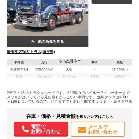
他の画像を見る
埼玉支店/㈱リトラス(埼玉県)
もっと見る
初年度
走行
サイズ
車検
積載
平成30年3月
520,000(km)
大型
－
18,000(kg)
地域
内寸(mm)
外寸(mm)
本体色
修復歴
ブルー系
埼玉県
-
-
無
2デフ・18tのトラクタヘッドです。 520馬力でハイルーフ・コーナーまで
メッキがはいっている見た目もかっこいい車両です。 燃料タンクは400Ｌ
装備情報
＋196Ｌついているので、どこまででも走行可能ですよ☆ 是非この機会に
お問い合わせください。
エアコン
パワステ
パワーウィンドウ
ABS
エアバッグ
電動格納ミラー
カーナビ
ETC
在庫・価格・見積金額
を知りたい方はこちら
電話で
メールで
お問い合わせ
お問い合わせ