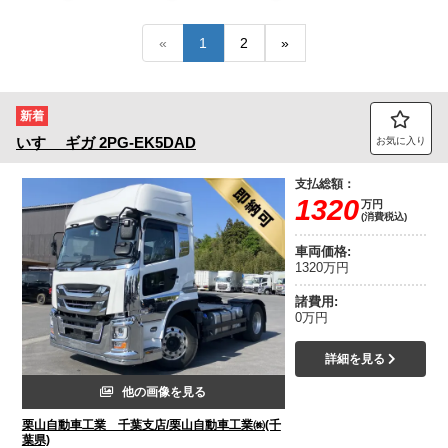
トラック市FC会員専用ページはこちら
«
1
2
»
ログイン
新着
いすゞ
ギガ
2PG-EK5DAD
お気に入り
支払総額：
1320
万円
(消費税込)
車両価格:
1320万円
諸費用:
0万円
詳細を見る
他の画像を見る
栗山自動車工業 千葉支店/栗山自動車工業㈱(千
葉県)