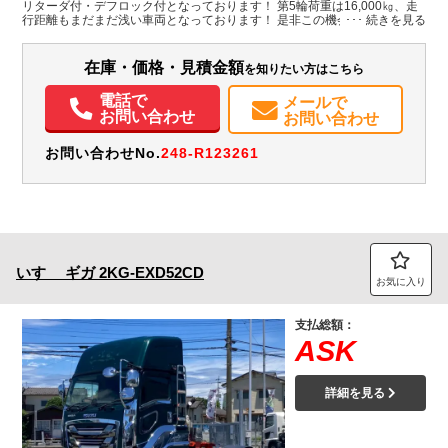
リターダ付・デフロック付となっております！ 第5輪荷重は16,000㎏、走
行距離もまだまだ浅い車両となっております！ 是非この機会にお問合せ下
装備情報
さい。
パワステ
メンテナンスノート（保証書）
在庫・価格・見積金額
を知りたい方はこちら
電話で
メールで
お問い合わせ
お問い合わせ
お問い合わせNo.
248-R123261
いすゞ
ギガ
2KG-EXD52CD
お気に入り
支払総額：
ASK
詳細を見る